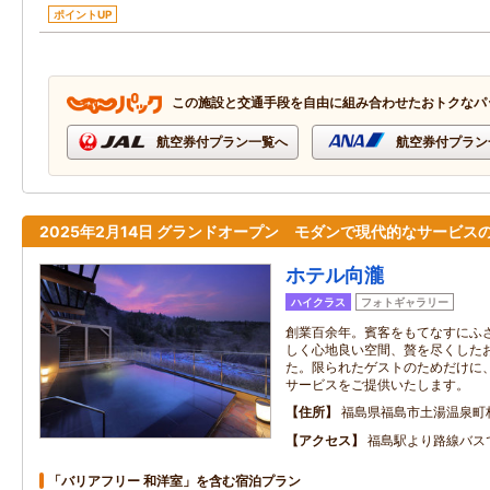
ポイントUP
この施設と交通手段を自由に組み合わせたおトクなパ
航空券付プラン一覧へ
航空券付プラン
2025年2月14日 グランドオープン モダンで現代的なサービス
ホテル向瀧
ハイクラス
フォトギャラリー
創業百余年。賓客をもてなすにふ
しく心地良い空間、贅を尽くした
た。限られたゲストのためだけに
サービスをご提供いたします。
住所
福島県福島市土湯温泉町
アクセス
福島駅より路線バス
「バリアフリー 和洋室」を含む宿泊プラン