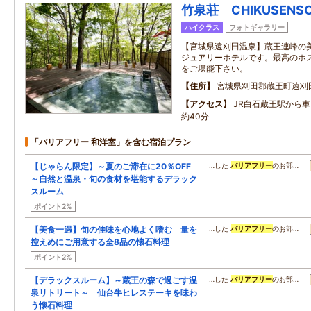
竹泉荘 CHIKUSENS
ハイクラス
フォトギャラリー
【宮城県遠刈田温泉】蔵王連峰の
ジュアリーホテルです。最高のホ
をご堪能下さい。
住所
宮城県刈田郡蔵王町遠刈
アクセス
JR白石蔵王駅から
約40分
「バリアフリー 和洋室」を含む宿泊プラン
【じゃらん限定】～夏のご滞在に20％OFF
…した
バリアフリー
のお部…
～自然と温泉・旬の食材を堪能するデラック
スルーム
ポイント2%
【美食一遇】旬の佳味を心地よく嗜む 量を
…した
バリアフリー
のお部…
控えめにご用意する全8品の懐石料理
ポイント2%
【デラックスルーム】～蔵王の森で過ごす温
…した
バリアフリー
のお部…
泉リトリート～ 仙台牛ヒレステーキを味わ
う懐石料理