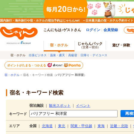
国内旅行・海外旅行や宿・ホテルの宿泊予約はじゃらんnet ～日本最大級の宿・ホテル予約サイト
こんにちは♪ゲストさん
ログイン
会員登録
じゃらんパック
宿・ホテル
遊び・体験
（交通＋宿泊）
宿・ホテル
出張ビジネス
温泉・露天
高級宿
日帰り・デイユース
ポイントがたまる・つかえる
宿・ホテル
> 宿名・キーワード検索（
バリアフリー 和洋室
）
宿名・キーワード検索
宿泊施設
｜
観光スポット
｜
イベント
キーワード
エリア
全国
｜
北海道
｜
東北
｜
関東・甲信越
｜
東海
｜
近畿・北陸
｜