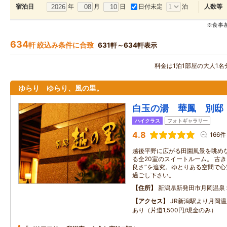
年
月
日
日付未定
泊
宿泊日
人数等
※食事
634
軒 絞込み条件に合致
631軒～634軒表示
料金は1泊1部屋の大人1
ゆらり ゆらり、風の里。
白玉の湯 華鳳 別邸
ハイクラス
フォトギャラリー
4.8
166件
越後平野に広がる田園風景を眺め
る全20室のスイートルーム。 古
良さ”を追究。ゆとりある空間で心
過ごし下さい。
住所
新潟県新発田市月岡温泉
アクセス
JR新潟駅より月岡
あり（片道1,500円/現金のみ）