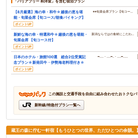
「バリアフリー 和洋室」を含む宿泊プラン
【8月厳選】海の幸・和牛☆越後の恵を堪
※※旬菜会席プラン【旬コー…
能・旬菜会席【旬コース/朝食バイキング】
ポイントUP
新鮮な海の幸・特選和牛☆越後の恵を堪能・
新潟ならではの食材にこだわ…
旬菜会席 【旬コース付】
ポイントUP
日本のホテル・旅館100選 総合2位受賞記
━…‥・‥…━‥・‥…━……
念プラン☆新発田牛・伊勢海老料理付き☆
ポイントUP
この施設と交通手段を自由に組み合わせたおトクなパ
新幹線/特急付プラン一覧へ
蔵王の森に佇む一軒宿【もうひとつの世界、ただひとつの余韻。