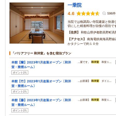
一乗院
4.6
596件
当院では格調高い寺院建築と快適
切にした精進料理が自慢の宿坊で
住所
和歌山県伊都郡高野町高
アクセス
南海電鉄南海高野線
かタクシーで約１０分
「バリアフリー 和洋室」を含む宿泊プラン
本館【蘭】2023年1月改装オープン〔和洋
…屋です。
和洋室
和室１…
室・禁煙ルーム〕
ポイント2%
本館【竹】2023年1月改装オープン〔和洋
…お部屋】
和洋室
ダイニ…
室・禁煙ルーム〕
ポイント2%
本館【藤】2023年1月改装オープン〔和洋
…お部屋】
和洋室
和室１…
室・禁煙ルーム〕
ポイント2%