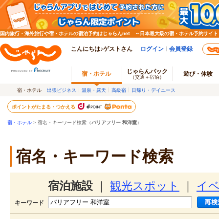
国内旅行・海外旅行や宿・ホテルの宿泊予約はじゃらんnet ～日本最大級の宿・ホテル予約サイト
こんにちは♪ゲストさん
ログイン
会員登録
じゃらんパック
宿・ホテル
遊び・体験
（交通＋宿泊）
宿・ホテル
出張ビジネス
温泉・露天
高級宿
日帰り・デイユース
ポイントがたまる・つかえる
宿・ホテル
> 宿名・キーワード検索（
バリアフリー 和洋室
）
宿名・キーワード検索
宿泊施設
｜
観光スポット
｜
イ
キーワード