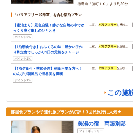
徳島道「脇町ＩＣ」より約20分
「バリアフリー 和洋室」を含む宿泊プラン
【素泊まり】景色自慢！静かな自然の中でゆ
…室。
バリアフリー
を反映…
っくり寛ぐ癒しのひととき
ポイント2%
【1泊朝食付き】おふくろの味！温かい手作
…室。
バリアフリー
を反映…
り和定食でしっかり1日の元気をチャージ
ポイント2%
【1泊夕食付・季節会席】朝食不要な方へ！
…室。
バリアフリー
を反映…
のんびり朝風呂で渓谷美を満喫
ポイント2%
この施
部屋食プランや子連れ旅プランが好評！3世代旅行に人気★
美湯の宿 両築別邸
フォトギャラリー