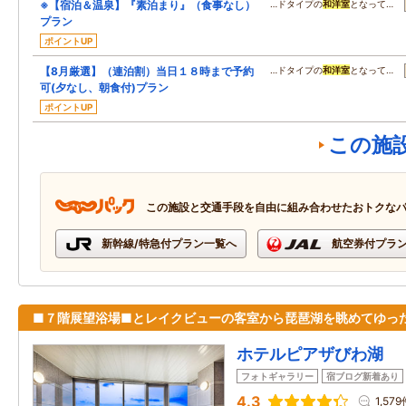
※【宿泊＆温泉】『素泊まり』（食事なし）
…ドタイプの
和洋室
となって…
プラン
ポイントUP
【8月厳選】（連泊割）当日１８時まで予約
…ドタイプの
和洋室
となって…
可(夕なし、朝食付)プラン
ポイントUP
この施
この施設と交通手段を自由に組み合わせたおトクな
新幹線/特急付プラン一覧へ
航空券付プラ
■７階展望浴場■とレイクビューの客室から琵琶湖を眺めてゆっ
ホテルピアザびわ湖
フォトギャラリー
宿ブログ新着あり
4.3
1,57