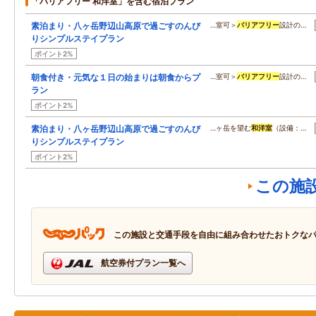
「バリアフリー 和洋室」を含む宿泊プラン
素泊まり・八ヶ岳野辺山高原で過ごすのんび
…室可＞
バリアフリー
設計の…
りシンプルステイプラン
ポイント2%
朝食付き・元気な１日の始まりは朝食からプ
…室可＞
バリアフリー
設計の…
ラン
ポイント2%
素泊まり・八ヶ岳野辺山高原で過ごすのんび
…ヶ岳を望む
和洋室
（設備：…
りシンプルステイプラン
ポイント2%
この施
この施設と交通手段を自由に組み合わせたおトクな
航空券付プラン一覧へ