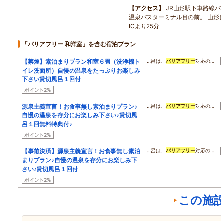
アクセス
JR山形駅下車路線バ
温泉バスターミナル目の前。 山形
ICより25分
「バリアフリー 和洋室」を含む宿泊プラン
【禁煙】素泊まりプラン和室６畳（洗浄機ト
…呂は、
バリアフリー
対応の…
イレ洗面所）自慢の温泉をたっぷりお楽しみ
下さい貸切風呂１回付
ポイント2%
源泉主義宣言！お食事無し素泊まりプラン♪
…呂は、
バリアフリー
対応の…
自慢の温泉を存分にお楽しみ下さい♪貸切風
呂１回無料特典付♪
ポイント2%
【事前決済】源泉主義宣言！お食事無し素泊
…呂は、
バリアフリー
対応の…
まりプラン♪自慢の温泉を存分にお楽しみ下
さい♪貸切風呂１回付
ポイント2%
この施