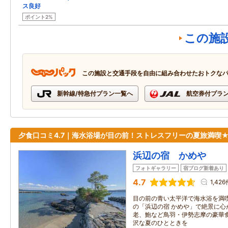
ス良好
ポイント2%
この施
この施設と交通手段を自由に組み合わせたおトクな
新幹線/特急付プラン一覧へ
航空券付プラ
夕食口コミ4.7｜海水浴場が目の前！ストレスフリーの夏旅満喫
浜辺の宿 かめや
フォトギャラリー
宿ブログ新着あり
4.7
1,426
目の前の青い太平洋で海水浴を満
の「浜辺の宿 かめや」で絶景に心
老、鮑など鳥羽・伊勢志摩の豪華
沢な夏のひとときを