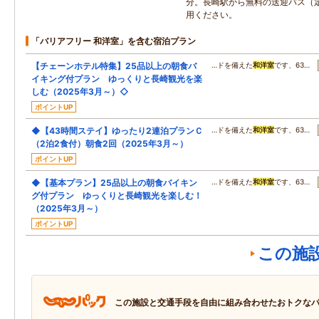
分。長崎駅から無料の送迎バス（
用ください。
「バリアフリー 和洋室」を含む宿泊プラン
【チェーンホテル特集】25品以上の朝食バ
…ドを備えた
和洋室
です、63…
イキング付プラン ゆっくりと長崎観光を楽
しむ（2025年3月～）◇
ポイントUP
◆【43時間ステイ】ゆったり2連泊プランＣ
…ドを備えた
和洋室
です、63…
（2泊2食付）朝食2回（2025年3月～）
ポイントUP
◆【基本プラン】25品以上の朝食バイキン
…ドを備えた
和洋室
です、63…
グ付プラン ゆっくりと長崎観光を楽しむ！
（2025年3月～）
ポイントUP
この施
この施設と交通手段を自由に組み合わせたおトクな