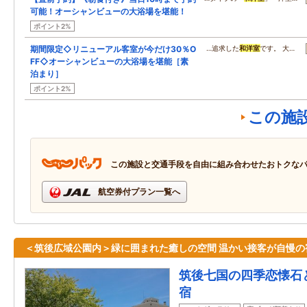
可能！オーシャンビューの大浴場を堪能！
ポイント2%
期間限定◇リニューアル客室が今だけ30％O
…追求した
和洋室
です。 大…
FF◇オーシャンビューの大浴場を堪能［素
泊まり］
ポイント2%
この施
この施設と交通手段を自由に組み合わせたおトクな
航空券付プラン一覧へ
＜筑後広域公園内＞緑に囲まれた癒しの空間 温かい接客が自慢の
筑後七国の四季恋懐石
宿