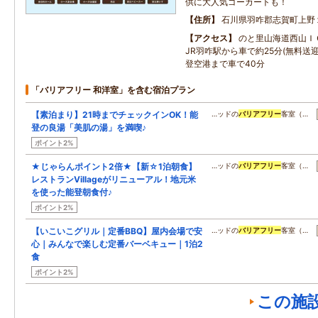
供に大人気ゴーカートも！
住所
石川県羽咋郡志賀町上野
アクセス
のと里山海道西山Ｉ
JR羽咋駅から車で約25分(無料送
登空港まで車で40分
「バリアフリー 和洋室」を含む宿泊プラン
【素泊まり】21時までチェックインOK！能
…ッドの
バリアフリー
客室（…
登の良湯「美肌の湯」を満喫♪
ポイント2%
★じゃらんポイント2倍★【新☆1泊朝食】
…ッドの
バリアフリー
客室（…
レストランVillageがリニューアル！地元米
を使った能登朝食付♪
ポイント2%
【いこいこグリル｜定番BBQ】屋内会場で安
…ッドの
バリアフリー
客室（…
心｜みんなで楽しむ定番バーベキュー｜1泊2
食
ポイント2%
この施