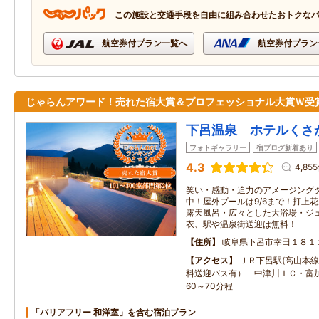
この施設と交通手段を自由に組み合わせたおトクな
航空券付プラン一覧へ
航空券付プラン
じゃらんアワード！売れた宿大賞＆プロフェッショナル大賞Ｗ受
下呂温泉 ホテルくさ
フォトギャラリー
宿ブログ新着あり
4.3
4,85
笑い・感動・迫力のアメージング
中！屋外プールは9/6まで！打上花
露天風呂・広々とした大浴場・ジ
衣、駅や温泉街送迎は無料！
住所
岐阜県下呂市幸田１８１
アクセス
ＪＲ下呂駅(高山本線
料送迎バス有） 中津川ＩＣ・富
60～70分程
「バリアフリー 和洋室」を含む宿泊プラン