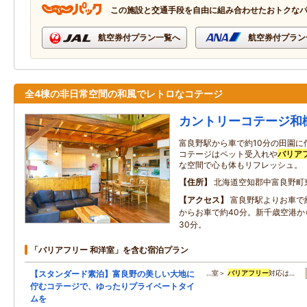
この施設と交通手段を自由に組み合わせたおトクな
航空券付プラン一覧へ
航空券付プラン
全4棟の非日常空間の和風でレトロなコテージ
カントリーコテージ和
富良野駅から車で約10分の田園に
コテージはペット受入れや
バリア
な空間で心も体もリフレッシュ。
住所
北海道空知郡中富良野町
アクセス
富良野駅よりお車で
からお車で約40分。新千歳空港か
30分。
「バリアフリー 和洋室」を含む宿泊プラン
【スタンダード素泊】富良野の美しい大地に
…室＞
バリアフリー
対応は…
佇むコテージで、ゆったりプライベートタイ
ムを