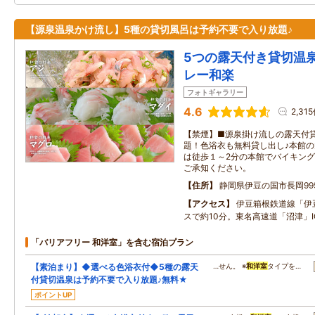
【源泉温泉かけ流し】5種の貸切風呂は予約不要で入り放題♪
5つの露天付き貸切温
レー和楽
フォトギャラリー
4.6
2,31
【禁煙】■源泉掛け流しの露天付
題！色浴衣も無料貸し出し♪本館
は徒歩１～2分の本館でバイキング
ご承知ください。
住所
静岡県伊豆の国市長岡995
アクセス
伊豆箱根鉄道線「伊
スで約10分。東名高速道「沼津」
「バリアフリー 和洋室」を含む宿泊プラン
【素泊まり】◆選べる色浴衣付◆5種の露天
…せん。 ※
和洋室
タイプを…
付貸切温泉は予約不要で入り放題♪無料★
ポイントUP