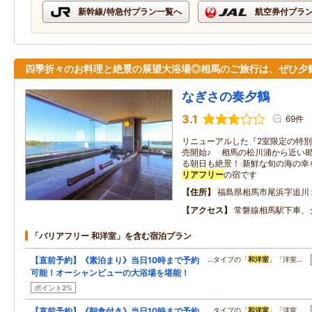
新幹線/特急付プラン一覧へ
航空券付プラ
四季折々のお料理と絶景の展望大浴場◎相馬のご旅行は、ぜひ夕
なぎさの奏夕鶴
3.1
69件
リニューアルした『2室限定の特別
売開始♪ 相馬の松川浦から近い
る朝日も絶景！ 新鮮な旬の海の幸
リアフリー
の宿です
住所
福島県相馬市尾浜字追川
アクセス
常磐線相馬駅下車、
「バリアフリー 和洋室」を含む宿泊プラン
【直前予約】《素泊まり》当日10時まで予約
…タイプの「
和洋室
」「洋室…
可能！オーシャンビューの大浴場を堪能！
ポイント2%
【直前予約】《朝食付き》当日10時まで予約
…タイプの「
和洋室
」「洋室…