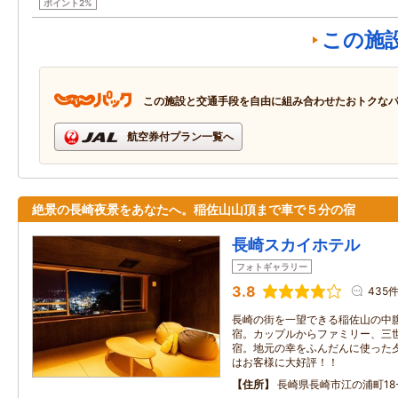
ポイント2%
この施
この施設と交通手段を自由に組み合わせたおトクな
航空券付プラン一覧へ
絶景の長崎夜景をあなたへ。稲佐山山頂まで車で５分の宿
長崎スカイホテル
フォトギャラリー
3.8
435
長崎の街を一望できる稲佐山の中
宿。カップルからファミリー、三
宿。地元の幸をふんだんに使った
はお客様に大好評！！
住所
長崎県長崎市江の浦町18-