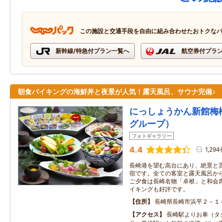
この施設と交通手段を自由に組み合わせたおトクな
新幹線/特急付プラン一覧へ
航空券付プラ
朝食バイキングの海鮮丼と夜景が人気！露天風呂、サウナ完備♪
にっしょうかん新館梅松
グループ）
フォトギャラリー
4.4
1,29
長崎港を望む高台にあり、絶景と
宿です。全ての客室と露天風呂か
ご夕食は長崎名物「卓袱」と和会
イキングも好評です。
住所
長崎県長崎市浜平２－１
アクセス
長崎駅よりお車（タ