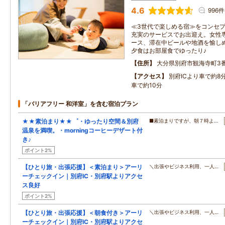
4.6
996件
≪3世代で楽しめる宿≫をコンセ
充実のサービスでお出迎え。女性
ース、滞在中ビールや地酒を愉し
夕食はお部屋食でゆったり♪
住所
大分県別府市観海寺町3番
アクセス
別府ICより車で約8
車で約10分
「バリアフリー 和洋室」を含む宿泊プラン
★★素泊まり★★゜・ゆったり空間＆別府
■素泊まりですが、朝７時よ…
温泉を満喫。・morningコーヒーデザート付
き♪
ポイント2%
【ひとり旅・出張応援】＜素泊まり＞アーリ
＼出張やビジネス利用、一人…
ーチェックイン｜別府IC・別府駅よりアクセ
ス良好
ポイント2%
【ひとり旅・出張応援】＜朝食付き＞アーリ
＼出張やビジネス利用、一人…
ーチェックイン｜別府IC・別府駅よりアクセ