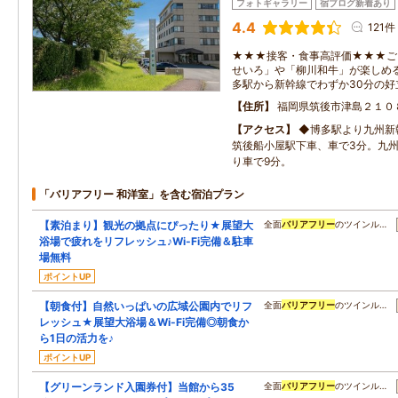
フォトギャラリー
宿ブログ新着あり
4.4
121件
★★★接客・食事高評価★★★ご
せいろ」や「柳川和牛」が楽しめ
多駅から新幹線でわずか30分の好
住所
福岡県筑後市津島２１０
アクセス
◆博多駅より九州新
筑後船小屋駅下車、車で3分。九州
り車で9分。
「バリアフリー 和洋室」を含む宿泊プラン
【素泊まり】観光の拠点にぴったり★展望大
全面
バリアフリー
のツインル…
浴場で疲れをリフレッシュ♪Wi-Fi完備＆駐車
場無料
ポイントUP
【朝食付】自然いっぱいの広域公園内でリフ
全面
バリアフリー
のツインル…
レッシュ★展望大浴場＆Wi-Fi完備◎朝食か
ら1日の活力を♪
ポイントUP
【グリーンランド入園券付】当館から35
全面
バリアフリー
のツインル…