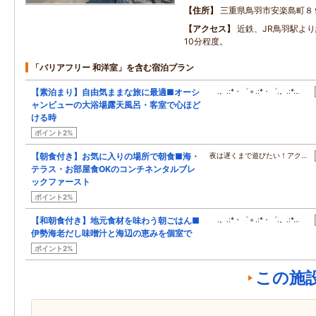
住所
三重県鳥羽市安楽島町８
アクセス
近鉄、JR鳥羽駅よ
10分程度。
「バリアフリー 和洋室」を含む宿泊プラン
【素泊まり】自由気ままな旅に最適■オーシ
.。.:*・゜＋.:*・゜.。.:*…
ャンビューの大浴場露天風呂・客室で心ほど
ける時
ポイント2%
【朝食付き】お気に入りの場所で朝食■海・
夜は遅くまで遊びたい！アク…
テラス・お部屋食OKのコンチネンタルブレ
ックファースト
ポイント2%
【和朝食付き】地元食材を味わう朝ごはん■
.。.:*・゜＋.:*・゜.。.:*…
伊勢海老だし味噌汁と海辺の恵みを個室で
ポイント2%
この施