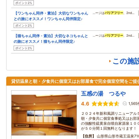
ポイント2%
【ワンちゃん同伴・素泊】大切なワンちゃん
…ージは
バリアフリー
、2nd…
との旅にオススメ！ワンちゃん同伴限定♪
ポイント2%
【猫ちゃん同伴・素泊】大切なネコちゃんと
…ージは
バリアフリー
、2nd…
の旅にオススメ！猫ちゃん同伴限定♪
ポイント2%
この施
貸切温泉と朝・夕食共に個室又はお部屋食で完全個室空間をご提
五感の湯 つるや
4.6
1,56
２０２４年新和風調リニューアル
朝・夕食共に個室食事処又はお部
の強酸性硫黄泉自噴自家源泉１０
が５０分間１回無料となります！
住所
山形県山形市蔵王温泉71