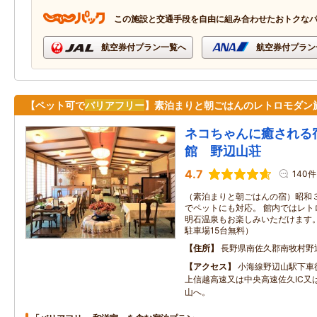
この施設と交通手段を自由に組み合わせたおトクな
航空券付プラン一覧へ
航空券付プラン
【ペット可で
バリアフリー
】素泊まりと朝ごはんのレトロモダン
ネコちゃんに癒される
館 野辺山荘
4.7
140件
（素泊まりと朝ごはんの宿）昭和
でペットにも対応。 館内ではレト
明石温泉もお楽しみいただけます。 （C
駐車場15台無料）
住所
長野県南佐久郡南牧村野辺
アクセス
小海線野辺山駅下車
上信越高速又は中央高速佐久IC又
山へ。