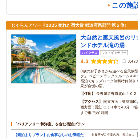
この施
じゃらんアワード2025 売れた宿大賞 都道府県部門 第２位♪
大自然と露天風呂のリ
ンドホテル滝の湯
ハイクラス
フォトギャラリー
4.3
3,42
0歳のお子さまから遊べる全天候
ク」 ベビーデラックスルーム＆キ
宿泊でキッズパーク無料特典付き！
泉が自慢の宿。
住所
長野県茅野市北山４０２
アクセス
関東方面：諏訪南IC
西方面：諏訪ICより車で40分 
まで車で約1時間
「バリアフリー 和洋室」を含む宿泊プラン
【素泊まりプラン】お食事なしのお気軽た
お食事がご不要の方、素泊ま…