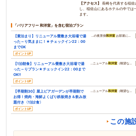
アクセス
長崎を代表する稲佐
し、稲佐山にあるホテルの中では
ます。
「バリアフリー 和洋室」を含む宿泊プラン
【素泊まり】リニューアル畳敷き大浴場で湯
…の夜景側
和洋室
お部屋に…
った～り気ままに！★チェックイン22：00
までOK
ポイントUP
【1泊朝食】リニューアル畳敷き大浴場で湯
…ニューアル
和洋室
（眺望な…
った～りプラン★チェックイン22：00まで
OK!!
ポイントUP
【早期割30】屋上ビアガーデンが早期割で
…ニューアル
和洋室
（眺望な…
お得！焼肉・海鮮よくばり鉄板焼き＆飲み放
題付き〈1泊2食〉
ポイントUP
この施