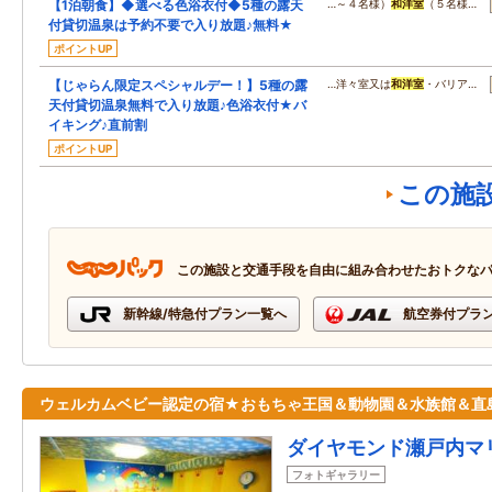
【1泊朝食】◆選べる色浴衣付◆5種の露天
…～４名様）
和洋室
（５名様…
付貸切温泉は予約不要で入り放題♪無料★
ポイントUP
【じゃらん限定スペシャルデー！】5種の露
…洋々室又は
和洋室
・バリア…
天付貸切温泉無料で入り放題♪色浴衣付★バ
イキング♪直前割
ポイントUP
この施
この施設と交通手段を自由に組み合わせたおトクな
新幹線/特急付プラン一覧へ
航空券付プラ
ウェルカムベビー認定の宿★おもちゃ王国＆動物園＆水族館＆直
ダイヤモンド瀬戸内マ
フォトギャラリー