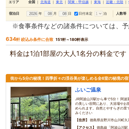
エリア
全国
｜
北海道
｜
東北
｜
関東・甲信越
｜
東海
｜
近畿・北陸
｜
年
月
日
日付未定
泊
宿泊日
人数等
※食事条件などの諸条件については、予
634
軒 絞込み条件に合致
151軒～180軒表示
料金は1泊1部屋の大人1名分の料金で
街から5分の秘境！四季折々の渓谷美が楽しめる全6室の秘境の宿
ふいご温泉
JR阿波山川駅から車で5分！ 阿
の美しい谷間にあり、大浴場やお部
められます。自然とやすらぎの里
みください
住所
徳島県吉野川市山川町久
アクセス
徳島線「阿波山川駅