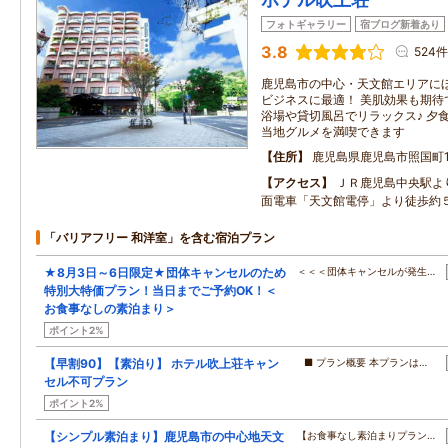
フォトギャラリー
宿ブログ新着あり
3.8
524件
鹿児島市の中心・天文館エリアに
ビジネスに最適！ 美肌効果も期待
浴場や貸切風呂でリラックス♪ 夕
当地グルメを満喫できます
住所
鹿児島県鹿児島市照国町18
アクセス
ＪＲ鹿児島中央駅よ
面電車「天文館電停」より徒歩約
「バリアフリー 和洋室」を含む宿泊プラン
★8月3日～6日限定★団体キャンセルのため
＜＜＜団体キャンセルが発生…
特別大特価プラン！当日までご予約OK！＜
お食事なしの素泊まり＞
ポイント2%
【早割90】【素泊り】 ホテル吹上荘キャン
■ プラン概要 本プランは…
セル不可プラン
ポイント2%
【シンプル素泊まり】鹿児島市の中心地天文
【お食事なし素泊まりプラン…