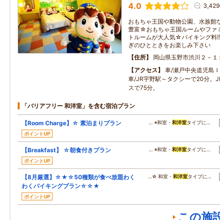
4.0
3,42
おもちゃ王国や動物公園、水族館
豊富☆おもちゃ王国ルームやファ
トルームが大人気☆バイキング料
ぎのひとときをお楽しみ下さい
住所
岡山県玉野市渋川２－１
アクセス
車/瀬戸中央道児島Ｉ
車/JR宇野駅～タクシーで20分。
スで75分。
「バリアフリー 和洋室」を含む宿泊プラン
【Room Charge】☆ 素泊まりプラン
… ※和室・
和洋室
タイプに…
ポイントUP
【Breakfast】 ☆朝食付きプラン
… ※和室・
和洋室
タイプに…
ポイントUP
【8月厳選】☆★☆50種類が食べ放題わく
…☆ 和室・
和洋室
タイプに…
わくバイキングプラン☆☆★
ポイントUP
この施