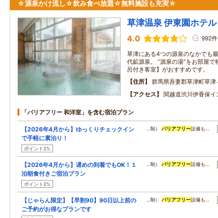
☆源泉かけ流し☆飲み食べ放題☆無料施設も充実☆
草津温泉 伊東園ホテル
4.0
992件
草津にある4つの源泉のなかでも
代鉱源泉。 ”源泉の湯”をお部屋
呂付き客室】がおすすめです。
住所
群馬県吾妻郡草津町草津
アクセス
関越道渋川伊香保イ
「バリアフリー 和洋室」を含む宿泊プラン
【2026年4月から】ゆっくりチェックイン
…制）
バリアフリー
設備も…
で手軽に素泊り！
ポイント2%
【2026年4月から】遅めの到着でもOK！１
…制）
バリアフリー
設備も…
泊朝食付きご宿泊プラン
ポイント2%
【じゃらん限定】【早割90】90日以上前の
…制）
バリアフリー
設備も…
ご予約がお得なプランです