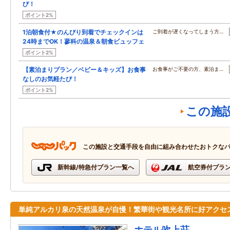
び！
ポイント2%
1泊朝食付★のんびり到着でチェックインは
ご到着が遅くなってしまう方…
24時までOK！蓼科の温泉＆朝食ビュッフェ
ポイント2%
【素泊まりプラン／ベビー＆キッズ】お食事
お食事がご不要の方、素泊ま…
なしのお気軽たび！
ポイント2%
この施
この施設と交通手段を自由に組み合わせたおトクな
新幹線/特急付プラン一覧へ
航空券付プラ
単純アルカリ泉の天然温泉が自慢！繁華街や観光名所に好アクセ
ホテル吹上荘