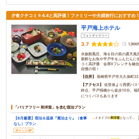
夕食クチコミ☆4.4と高評価！ファミリーや夫婦旅行におすすめ
平戸海上ホテル
フォトギャラリー
3.7
1,966
水族館風呂、海を目の前の露天風呂
新鮮なお魚や平戸牛をふんだんに使
コミ高評価 会席Xフレンチを融合
自慢の宿！
住所
長崎県平戸市大久保町223
アクセス
佐世保より西肥バスで
終点、平戸桟橋から徒歩10分。福
につくバスもあります
「バリアフリー 和洋室」を含む宿泊プラン
【8月厳選】宿泊＆温泉『素泊まり』（食事
…ドタイプの
和洋室
となって…
なし）プラン
ポイントUP