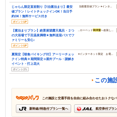
じゃらん限定直前割り【1泊素泊まり】最安
当館最安値プラン ※インタ…
値プラン！レイトチェックインOK！当日予
約OK！無料サービス付き
ポイントUP
【素泊まりプラン】絶景展望露天風呂・２つ
…ローベッド
和洋室
へ改装し…
の大浴場で下呂温泉満喫★無料送迎バスでフ
ァミリーも安心♪
ポイントUP
夏限定【朝食バイキング付】アーリーチェッ
※インターネット限定 お電…
クイン特典☆期間限定→屋外プール・謎解き
イベント・打上花火
ポイント2%
この施
この施設と交通手段を自由に組み合わせたおトクな
新幹線/特急付プラン一覧へ
航空券付プラ