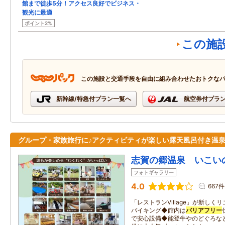
館まで徒歩5分！アクセス良好でビジネス・
観光に最適
ポイント2%
この施
この施設と交通手段を自由に組み合わせたおトクな
新幹線/特急付プラン一覧へ
航空券付プラ
グループ・家族旅行に♪アクティビティが楽しい露天風呂付き温
志賀の郷温泉 いこい
フォトギャラリー
4.0
667件
「レストランVillage」が新し
バイキング◆館内は
バリアフリー
で安心設備◆能登牛やのどぐろな