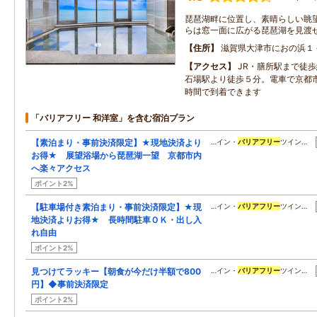
琵琶湖畔に位置し、素晴らしい眺
らは窓一面に広がる琵琶湖を見渡
住所
滋賀県大津市におの浜１
アクセス
JR・膳所駅まで徒
石場駅より徒歩５分。電車で京都
時間で到着できます
「バリアフリー 和洋室」を含む宿泊プラン
【素泊まり・事前決済限定】★現地決済より
…イン・
バリアフリー
ツイン…
お得★ 展望浴場から琵琶湖一望 京都市内
へ楽々アクセス
ポイント2%
【駐車場付き素泊まり・事前決済限定】★現
…イン・
バリアフリー
ツイン…
地決済よりお得★ 長時間駐車ＯＫ・出し入
れ自由
ポイント2%
見つけてラッキー【朝食が今だけ半額で800
…イン・
バリアフリー
ツイン…
円】◆事前決済限定
ポイント2%