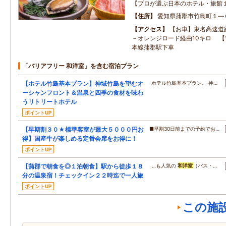
【プロが選ぶ日本のホテル・旅館
住所
愛知県蒲郡市竹島町１―
アクセス
【お車】東名高速道
－オレンジロード経由10キロ 
本線蒲郡駅下車
「バリアフリー 和洋室」を含む宿泊プラン
【ホテル竹島基本プラン】神域竹島を望むオ
ホテル竹島基本プラン。 神…
ーシャンフロント＆温泉と四季の食材を味わ
うリトリートホテル
ポイントUP
【早期割３０★標準客室が最大５０００円お
■早割30日前までの予約でお…
得】国産牛が楽しめる定番会席をお得に！
ポイントUP
【蒲郡で朝食を◎１泊朝食】駅から徒歩１８
…も人気の
和洋室
（バス・…
分の温泉宿！チェックイン２２時迄で一人旅
ポイントUP
この施