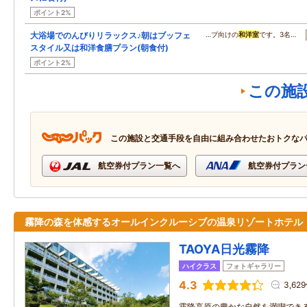
ポイント2%
大浴場でのんびりリラックス♪朝はブッフェ
…プ向けの
和洋室
です。3名…
スタイル又は和洋食膳プラン(朝食付)
ポイント2%
この施
この施設と交通手段を自由に組み合わせたおトクな
航空券付プラン一覧へ
航空券付プラン
霧降の森を体感するオールインクルーシブの温泉リゾートホテル
TAOYA日光霧降
ハイクラス
フォトギャラリー
4.3
3,62
霧降高原の豊かな自然を満喫できる