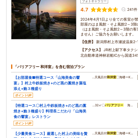
フォトギャラリー
4.7
241件
2024年4月1日より全ての客室
部屋のはま風館・そよ風館2～3階
（はま風館・そよ風館2～3階の客
ません）ご協力をお願いします。
住所
新潟県村上市瀬波温泉2-1
アクセス
JR村上駅下車タク
北自動車道神林岩船ICから国道34
「バリアフリー 和洋室」を含む宿泊プラン
【お部屋食■特選コース「山海美食の饗
…天風呂付
和洋室
〇海楼ーK…
宴」】村上牛鉄板焼き+のど黒の藁焼き藻塩
添え+鮑３種盛り
ポイントUP
【特選コース〇村上牛鉄板焼き+のど黒の藁
…32㎡〇
バリアフリー
海…
焼き+鮑３種盛り】料理長こだわり「山海美
食の饗宴」レストラン
ポイントUP
【少量美食コース】厳選した村上の美味を贅
…天風呂付
和洋室
〇海楼ーK…