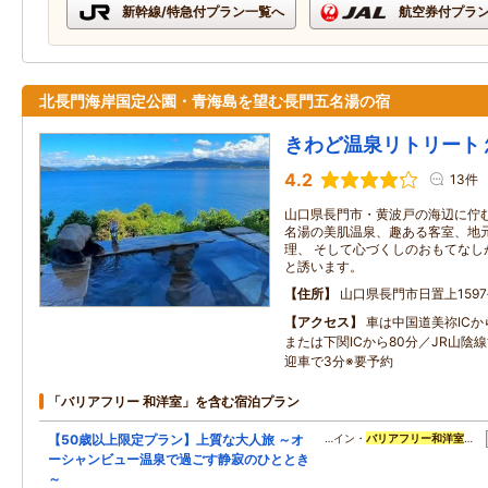
新幹線/特急付プラン一覧へ
航空券付プラ
北長門海岸国定公園・青海島を望む長門五名湯の宿
きわど温泉リトリート
4.2
13件
山口県長門市・黄波戸の海辺に佇む
名湯の美肌温泉、趣ある客室、地
理、 そして心づくしのおもてなし
と誘います。
住所
山口県長門市日置上1597
アクセス
車は中国道美祢ICか
または下関ICから80分／JR山陰
迎車で3分※要予約
「バリアフリー 和洋室」を含む宿泊プラン
【50歳以上限定プラン】上質な大人旅 ～オ
…イン・
バリアフリー
和洋室
…
ーシャンビュー温泉で過ごす静寂のひととき
～