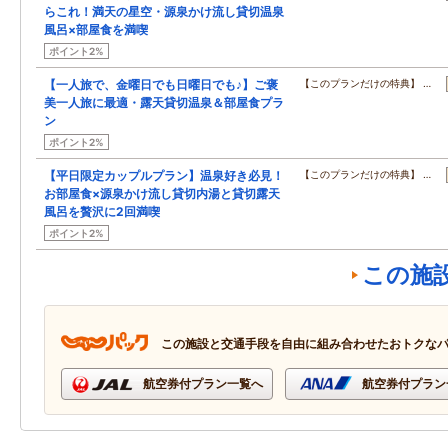
らこれ！満天の星空・源泉かけ流し貸切温泉
風呂×部屋食を満喫
ポイント2%
【一人旅で、金曜日でも日曜日でも♪】ご褒
【このプランだけの特典】 …
美一人旅に最適・露天貸切温泉＆部屋食プラ
ン
ポイント2%
【平日限定カップルプラン】温泉好き必見！
【このプランだけの特典】 …
お部屋食×源泉かけ流し貸切内湯と貸切露天
風呂を贅沢に2回満喫
ポイント2%
この施
この施設と交通手段を自由に組み合わせたおトクな
航空券付プラン一覧へ
航空券付プラン