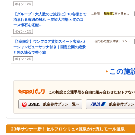
ポイント2%
【グループ・大人数のご旅行に】10名様まで
…時間」
和洋室
2室と共有…
泊まれる海辺の離れ ～展望大浴場 × 旬のコ
ース懐石を堪能～
ポイント2%
【1室限定】ワンフロア貸切スイート客室×オ
ー 長門初の贅沢体験｜ワン…
ーシャンビューサウナ付き｜国定公園の絶景
と悠久懐石で整う旅
ポイント2%
この施
この施設と交通手段を自由に組み合わせたおトクな
航空券付プラン一覧へ
航空券付プラン
23年サウナ一新！セルフロウリュ×源泉かけ流しモール温泉