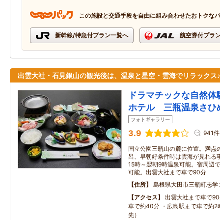
この施設と交通手段を自由に組み合わせたおトクな
新幹線/特急付プラン一覧へ
航空券付プラ
出雲大社・石見銀山の観光後は、温泉と星空・雲海でリラックス
ドラマチックな自然体
ホテル 三瓶温泉さひ
フォトギャラリー
3.9
941件
国立公園三瓶山の麓に位置。満点
呂、早朝好条件時は雲海が見れる
15時～翌朝9時温泉可能。宿周辺
可能。出雲大社まで車で90分
住所
島根県大田市三瓶町志学
アクセス
出雲大社まで車で9
車で約40分 ・広島駅まで車で約
先）