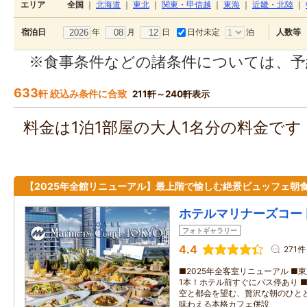
エリア
全国
｜
北海道
｜
東北
｜
関東・甲信越
｜
東海
｜
近畿・北陸
｜
年
月
日
日付未定
泊
宿泊日
人数等
※食事条件などの諸条件については、予
633
軒 絞込み条件に合致
211軒～240軒表示
料金は1泊1部屋の大人1名分の料金で
【2025年全館リニューアル】最上階で愉しむ絶景ビュッフェ朝
ホテルマリナーズコー
フォトギャラリー
4.4
271件
■2025年全客室リニューアル ■
1本！ホテル前すぐにバス停あり 
空と都会を望む、贅沢な朝のひとと
味わえる本格カフェ併設