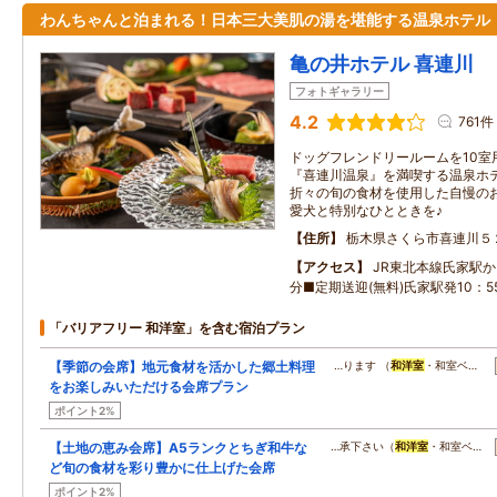
わんちゃんと泊まれる！日本三大美肌の湯を堪能する温泉ホテル
亀の井ホテル 喜連川
フォトギャラリー
4.2
761件
ドッグフレンドリールームを10室
『喜連川温泉』を満喫する温泉ホテ
折々の旬の食材を使用した自慢の
愛犬と特別なひとときを♪
住所
栃木県さくら市喜連川５
アクセス
JR東北本線氏家駅か
分■定期送迎(無料)氏家駅発10：55/
「バリアフリー 和洋室」を含む宿泊プラン
【季節の会席】地元食材を活かした郷土料理
…ります （
和洋室
・和室ベ…
をお楽しみいただける会席プラン
ポイント2%
【土地の恵み会席】A5ランクとちぎ和牛な
…承下さい（
和洋室
・和室ベ…
ど旬の食材を彩り豊かに仕上げた会席
ポイント2%