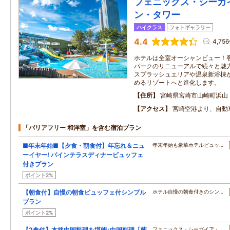
フェニックス・シーガ
ン・タワー
ハイクラス
フォトギャラリー
4.4
4,75
ホテルは全室オーシャンビュー！
パークのリニューアルで続々と魅
スプラッシュエリアや温泉新浴棟
めるリゾートへと進化します。
住所
宮崎県宮崎市山崎町浜山
アクセス
宮崎空港より、自動
「バリアフリー 和洋室」を含む宿泊プラン
■年末年始■【夕食・朝食付】年忘れ＆ニュ
年末年始も豪華ホテルビュッ…
ーイヤー! パインテラスディナービュッフェ
付きプラン
ポイント2%
【朝食付】自慢の朝食ビュッフェ付シンプル
ホテル自慢の朝食付きのシン…
プラン
ポイント2%
【2食付】本格中国料理を堪能♪中国料理「藍
フェニックス・シーガイア・…