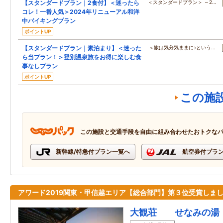
【スタンダードプラン｜2食付】＜迷ったら
＜スタンダードプラン＞ ～2…
コレ！一番人気＞2024年リニューアル和洋
中バイキングプラン
ポイントUP
【スタンダードプラン｜素泊まり】＜迷った
＜旅は気分気ままに♪という…
ら当プラン！＞登別温泉旅をお得に楽しむ食
事なしプラン
ポイントUP
この施
この施設と交通手段を自由に組み合わせたおトクな
新幹線/特急付プラン一覧へ
航空券付プラ
アワード2019関東・甲信越エリア【総合部門】第３位受賞しま
大観荘 せなみの湯