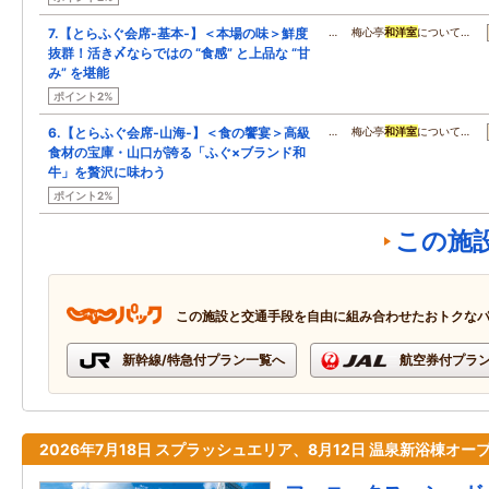
7.【とらふぐ会席‐基本‐】＜本場の味＞鮮度
… 梅心亭
和洋室
について…
抜群！活き〆ならではの “食感” と上品な “甘
み” を堪能
ポイント2%
6.【とらふぐ会席‐山海‐】＜食の饗宴＞高級
… 梅心亭
和洋室
について…
食材の宝庫・山口が誇る「ふぐ×ブランド和
牛」を贅沢に味わう
ポイント2%
この施
この施設と交通手段を自由に組み合わせたおトクな
新幹線/特急付プラン一覧へ
航空券付プラ
2026年7月18日 スプラッシュエリア、8月12日 温泉新浴棟オー