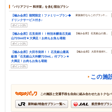
「バリアフリー 和洋室」を含む宿泊プラン
【極み会席】期間限定！ファミリープラン◆
家族旅行ならこのプラン!! …
ドリンクサービス付き♪
ポイント2%
【極み会席】石見発祥！！特別本醸造石見銀
【極み会席】 石見銀山の酒…
山720ml付★大満足！お肉もお魚も堪能
ポイント2%
【極み会席】大田市発祥！！ 石見銀山最高
【極み会席】 大田市発祥!!…
級酒「石見銀山大吟醸720mL」付プラン★
大満足！お肉もお魚も堪能
ポイント2%
この施
この施設と交通手段を自由に組み合わせたおトクな
新幹線/特急付プラン一覧へ
航空券付プラ