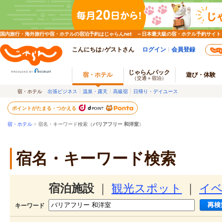
国内旅行・海外旅行や宿・ホテルの宿泊予約はじゃらんnet ～日本最大級の宿・ホテル予約サイト
こんにちは♪ゲストさん
ログイン
会員登録
じゃらんパック
宿・ホテル
遊び・体験
（交通＋宿泊）
宿・ホテル
出張ビジネス
温泉・露天
高級宿
日帰り・デイユース
ポイントがたまる・つかえる
宿・ホテル
> 宿名・キーワード検索（
バリアフリー 和洋室
）
宿名・キーワード検索
宿泊施設
｜
観光スポット
｜
イ
キーワード