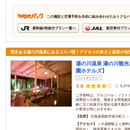
この施設と交通手段を自由に組み合わせたおトクな
新幹線/特急付プラン一覧へ
航空券付プラ
歴史ある湯の川温泉にあるコスパ宿！アクセスの良さと温泉が自
湯の川温泉 湯の川観
園ホテルズ】
フォトギャラリー
3.8
4,31
ご夕食時は、アルコール・ソフト
四季折々の景色、飛来する野鳥観賞
峡に注ぐ松倉川を望める露天風呂付
の客室が特におすすめ♪
住所
北海道函館市湯川町２－
アクセス
ＪＲ函館駅より無料
問合せ）、路面電車で４０分 函