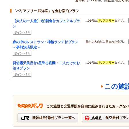
通寺ICより7ｋm。高松空港より車
「バリアフリー 和洋室」を含む宿泊プラン
【大人の一人旅】1泊朝食付カジュアルプラ
…03号は
バリアフリー
タイプ…
ン
ポイント2%
森の中のレストラン・神椿ランチ付プラン
豊かな大自然に囲まれた金刀…
＜事前決済限定＞
ポイント2%
貸切露天風呂付/星降る庭園・二人だけのお
…03号は
バリアフリー
タイプ…
泊りプラン
ポイント2%
この施
この施設と交通手段を自由に組み合わせたおトクな
新幹線/特急付プラン一覧へ
航空券付プラ