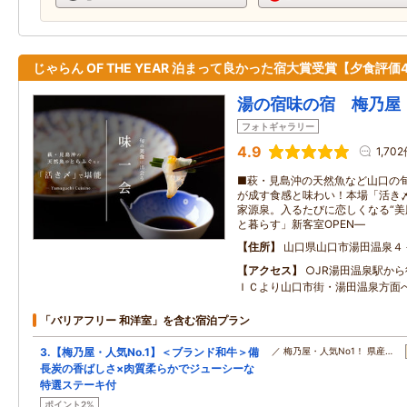
じゃらん OF THE YEAR 泊まって良かった宿大賞受賞【夕食評価4
湯の宿味の宿 梅乃屋
フォトギャラリー
4.9
1,70
■萩・見島沖の天然魚など山口の旬
が成す食感と味わい！本場「活き〆
家源泉。入るたびに恋しくなる“美肌
と暮らす」新客室OPEN―
住所
山口県山口市湯田温泉４
アクセス
○JR湯田温泉駅から
ＩＣより山口市街・湯田温泉方面へ
「バリアフリー 和洋室」を含む宿泊プラン
3.【梅乃屋・人気No.1】＜ブランド和牛＞備
／ 梅乃屋・人気No1！ 県産…
長炭の香ばしさ×肉質柔らかでジューシーな
特選ステーキ付
ポイント2%