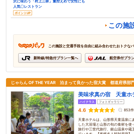
沢に味わう「村上三昧」量控えめで女性にも
人気〇レストラン
ポイントUP
この施
この施設と交通手段を自由に組み合わせたおトクな
新幹線/特急付プラン一覧へ
航空券付プラ
じゃらん OF THE YEAR 泊まって良かった宿大賞 都道府県部
美味求真の宿 天童ホ
ハイクラス
フォトギャラリー
4.6
853件
天童ホテルは、山形県天童温泉に
した大浴場と山形の旬の食材を使
旅行や三世代旅行、銀山温泉や蔵
ています。【将棋名人戦対局宿】