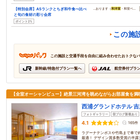
【特別会席】A5ランクとちぎ和牛食べ比べ
…おります（
和洋室
・和室ベ…
と旬の食材の彩り会席
ポイント2%
この施
この施設と交通手段を自由に組み合わせたおトクな
新幹線/特急付プラン一覧へ
航空券付プラ
【全室オーシャンビュー】絶景三河湾を眺めながらお部屋食を満
西浦グランドホテル 吉
フォトギャラリー
宿ブログ新着あり
4.1
165件
ラグーナテンボスや竹島まで車で
最適！ デザイン賞多数受賞の半露天