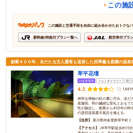
この施
この施設と交通手段を自由に組み合わせたおトクな
新幹線/特急付プラン一覧へ
航空券付プラ
創業４００年、名だたる文人墨客も逗留した四季薫る庭園の温泉
琴平花壇
ハイクラス
フォトギャラリー
宿ブ
4.2
1,641
神宿る神秘の杜の麓に佇み、名だ
老舗宿。和の繊細な室礼とおもて
性が融合し、創業から400年の時
の貸切温泉露天風呂を備える。
住所
香川県仲多度郡琴平町１
アクセス
JR琴平駅徒歩約15