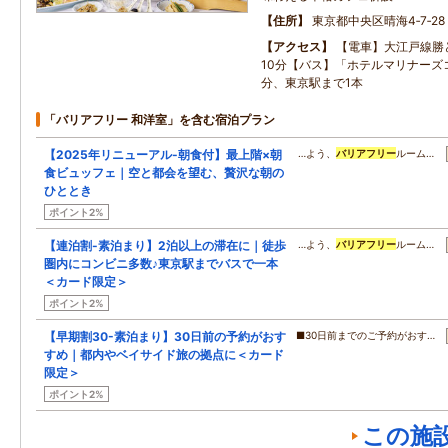
住所
東京都中央区晴海4‐7‐28
アクセス
【電車】大江戸線勝
10分【バス】「ホテルマリナーズ
分、東京駅まで1本
「バリアフリー 和洋室」を含む宿泊プラン
【2025年リニューアル-朝食付】最上階×朝
…よう、
バリアフリー
ルーム…
食ビュッフェ｜空と都会を望む、贅沢な朝の
ひととき
ポイント2%
【連泊割-素泊まり】2泊以上の滞在に｜徒歩
…よう、
バリアフリー
ルーム…
圏内にコンビニ多数♪東京駅までバスで一本
＜カード限定＞
ポイント2%
【早期割30-素泊まり】30日前の予約がおす
■30日前までのご予約がおす…
すめ｜都内やベイサイド旅の拠点に＜カード
限定＞
ポイント2%
この施