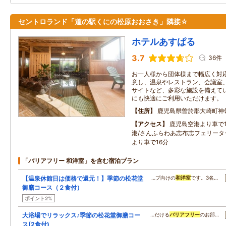
セントロランド「道の駅くにの松原おおさき」隣接☆
ホテルあすぱる
3.7
36件
お一人様から団体様まで幅広く対
意し、温泉やレストラン、会議室
サイトなど、多彩な施設を備えて
にも快適にご利用いただけます。
住所
鹿児島県曽於郡大崎町神
アクセス
鹿児島空港より車で1
港/さんふらわあ志布志フェリータ
より車で16分
「バリアフリー 和洋室」を含む宿泊プラン
【温泉休館日は価格で還元！】季節の松花堂
…プ向けの
和洋室
です。3名…
御膳コース（２食付）
ポイント2%
大浴場でリラックス♪季節の松花堂御膳コー
…だける
バリアフリー
のお部…
ス(2食付)