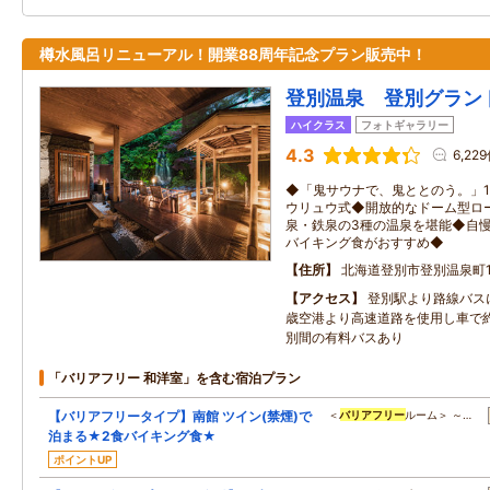
樽水風呂リニューアル！開業88周年記念プラン販売中！
登別温泉 登別グラン
ハイクラス
フォトギャラリー
4.3
6,22
◆「鬼サウナで、鬼ととのう。」1
ウリュウ式◆開放的なドーム型ロ
泉・鉄泉の3種の温泉を堪能◆自
バイキング食がおすすめ◆
住所
北海道登別市登別温泉町1
アクセス
登別駅より路線バス
歳空港より高速道路を使用し車で
別間の有料バスあり
「バリアフリー 和洋室」を含む宿泊プラン
【バリアフリータイプ】南館 ツイン(禁煙)で
＜
バリアフリー
ルーム＞ ～…
泊まる★2食バイキング食★
ポイントUP