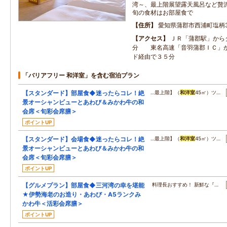
湾～、最上階展望露天風呂など贅
旬の食材はお部屋食で
住所
愛知県蒲郡市西浦町塩柄
アクセス
ＪＲ「蒲郡駅」から
分 東名高速「音羽蒲郡ＩＣ」
ド経由で３５分
「バリアフリー 和洋室」を含む宿泊プラン
【スタンダード】部屋食◆迷ったらコレ！絶
…最上階】（
和洋室
45㎡）ツ…
景オーシャンビューとあわび＆みかわ牛の和
会席＜旬彩会席膳＞
ポイントUP
【スタンダード】会場食◆迷ったらコレ！絶
…最上階】（
和洋室
45㎡）ツ…
景オーシャンビューとあわび＆みかわ牛の和
会席＜旬彩会席膳＞
ポイントUP
【グルメプラン】部屋食◆三河湾の幸を堪能
料理長おすすめ！ 新鮮な『…
★伊勢海老のお造り・あわび・A5ランクみ
かわ牛＜活彩会席膳＞
ポイントUP