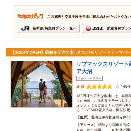
この施設と交通手段を自由に組み合わせたおトクな
新幹線/特急付プラン一覧へ
航空券付プラ
【2024年OPEN】函館を全力で楽しむスパ＆リゾートテーマパ
リブマックスリゾート
ア大沼
フォトギャラリー
4.6
145件
133万坪の広大な敷地には、春夏
ィが満載！北海の食をテーマにし
ュッフェにもご注目！2026年9月
る『LIVEMAX花火大会』開催決定
住所
北海道茅部郡森町赤井川
アクセス
函館より国道５号線
ｋｍ（約１時間）。ＪＲ大沼公園