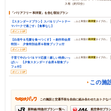
ス有（約10分）
「バリアフリー 和洋室」を含む宿泊プラン
【スタンダードプラン】スパ＆リゾートテー
…ムと和室の
和洋室
タイプの…
マパークで過ごす♪【食事なし】
ポイントUP
【白老牛＆毛蟹を食べつくす】～創作和会席
…ムと和室の
和洋室
タイプの…
特別～ 夕食特別会席＆朝食ブッフェ付
ポイントUP
子育て中のパパ＆ママ応援！嬉しい特典いっ
…ムと和室の
和洋室
タイプの…
ぱい♪ 【夕食スタンダード会席＆朝食ブッ
フェ付】
ポイントUP
この施
この施設と交通手段を自由に組み合わせたおトクな
新幹線/特急付プラン一覧へ
航空券付プラ