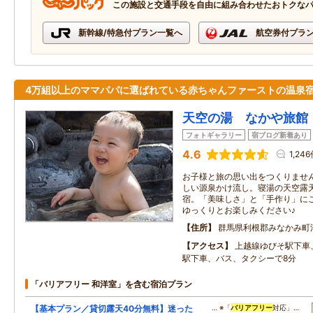
この施設と交通手段を自由に組み合わせたおトクな
新幹線/特急付プラン一覧へ
航空券付プラ
4万組以上のママパパに選ばれている赤ちゃんファーストの温泉
天空の湯 なかや旅館
フォトギャラリー
宿ブログ新着あり
4.6
1,24
お子様と旅の思い出をつくりませ
しい源泉かけ流し。寝湯の天空露
宿。「美味しさ」と「手作り」に
ゆっくりとお楽しみください♪
住所
群馬県利根郡みなかみ町
アクセス
上越線ゆびそ駅下車
駅下車、バス、タクシーで8分
「バリアフリー 和洋室」を含む宿泊プラン
【基本プラン／貸切露天40分無料】迷った
… ※「
バリアフリー
対応」…