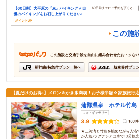
【60日割】大平原の『恵』バイキング☆自
60日前までにご予約を頂くと…
慢のバイキングをお召し上がりください♪
ポイントUP
この施
この施設と交通手段を自由に組み合わせたおトクな
新幹線/特急付プラン一覧へ
航空券付プラ
【夏だけのお得♪】メロン＆かき氷満喫！お子様半額☆家族旅行
蒲郡温泉 ホテル竹島
フォトギャラリー
3.9
163件
★三河湾と竹島を眺めながら入浴
が人気♪ラグナシアは車で10分観