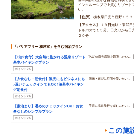
インクルーシブで上質なリゾート
い。
住所
栃木県日光市所野１５３
アクセス
ＪＲ日光駅・東武日
トルバスで１５分。日光ICから日
２０分
「バリアフリー 和洋室」を含む宿泊プラン
【1泊2食付】大自然に抱かれる温泉リゾート
TAOYA日光霧降を満喫したい…
基本バイキングプラン
ポイント2%
【夕食なし・朝食付】観光にもビジネスにも
観光・遊びに時間を使いたい…
♪遅いチェックインでもOK 1泊基本バイキン
グ朝食付
ポイント2%
【素泊まり】遅めのチェックインOK！お食
手軽に温泉旅行を楽しみたい…
事なしのシンプルプラン
ポイント2%
この施