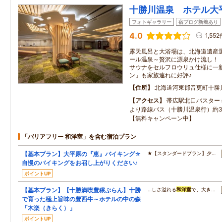
十勝川温泉 ホテル大
フォトギャラリー
宿ブログ新着あり
4.0
1,55
露天風呂と大浴場は、北海道遺産
ール温泉～贅沢に源泉かけ流し！（
サウナをセルフロウリュ仕様に一
ン」も家族連れに好評♪
住所
北海道河東郡音更町十勝川
アクセス
帯広駅北口バスター
より路線バス（十勝川温泉行）約3
【無料キャンペーン中】
「バリアフリー 和洋室」を含む宿泊プラン
【基本プラン】大平原の『恵』バイキング☆
★【スタンダードプラン】夕…
自慢のバイキングをお召し上がりください♪
ポイントUP
【基本プラン】【十勝満喫豊穣ぷらん】十勝
…しさ溢れる
和洋室
で、大き…
で育った極上旨味の豊西牛～ホテルの中の森
「木楽（きらく）」
ポイントUP