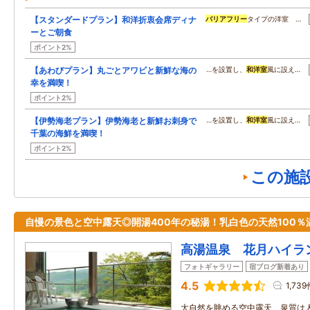
【スタンダードプラン】和洋折衷会席ディナ
バリアフリー
タイプの洋室 …
ーとご朝食
ポイント2%
【あわびプラン】丸ごとアワビと新鮮な海の
…を設置し、
和洋室
風に設え…
幸を満喫！
ポイント2%
【伊勢海老プラン】伊勢海老と新鮮お刺身で
…を設置し、
和洋室
風に設え…
千葉の海鮮を満喫！
ポイント2%
この施
自慢の景色と空中露天◎開湯400年の秘湯！乳白色の天然100％
高湯温泉 花月ハイラ
フォトギャラリー
宿ブログ新着あり
4.5
1,739
大自然を眺める空中露天、泉質は