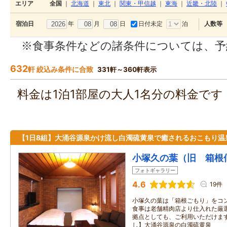
エリア
全国
｜
北海道
｜
東北
｜
関東・甲信越
｜
東海
｜
近畿・北陸
｜
年
月
日
日付未定
泊
宿泊日
人数等
※食事条件などの諸条件については、予
632
軒 絞込み条件に合致
331軒～360軒表示
料金は1泊1部屋の大人1名分の料金で
【1日8組】大涌谷源泉かけ流し白濁硫黄泉で癒されるおこもり温
小塚久の葉（旧 箱根
フォトギャラリー
4.6
19件
小塚久の葉は「箱根ごもり」をコン
食事は老舗精肉店より仕入れた厳選
拠点としても、ご利用いただけます
し】大涌谷源泉の白濁硫黄泉