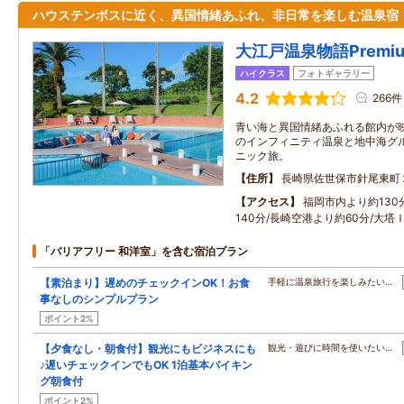
ハウステンボスに近く、異国情緒あふれ、非日常を楽しむ温泉宿
大江戸温泉物語Premi
ハイクラス
フォトギャラリー
4.2
266件
青い海と異国情緒あふれる館内が
のインフィニティ温泉と地中海グ
ニック旅。
住所
長崎県佐世保市針尾東町
アクセス
福岡市内より約130
140分/長崎空港より約60分/大塔
「バリアフリー 和洋室」を含む宿泊プラン
【素泊まり】遅めのチェックインOK！お食
手軽に温泉旅行を楽しみたい…
事なしのシンプルプラン
ポイント2%
【夕食なし・朝食付】観光にもビジネスにも
観光・遊びに時間を使いたい…
♪遅いチェックインでもOK 1泊基本バイキン
グ朝食付
ポイント2%