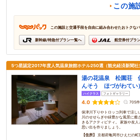
この施
この施設と交通手段を自由に組み合わせたおトクな
新幹線/特急付プラン一覧へ
航空券付プラ
5つ星認定2017年度人気温泉旅館ホテル250選（観光経済新聞社
湯の花温泉 松園荘 保
んそう ほづがわてい
ハイクラス
フォトギャラリー
4.0
705件
保津川下りやトロッコ列車で涼し
川のせせらぎや緑豊かな風景に癒
きるアクティビティ。 家族や友人
思い出を作りましょう。
住所
京都府亀岡市ひえだの町