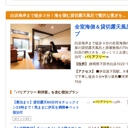
白浜海岸まで徒歩３分！海を望む貸切露天風呂で贅沢な寛ぎを…
全室海側＆貸切露天風
プ
白浜海岸まで徒歩３分の全室海側
泉の貸切露天風呂と原価無視の70
白浜の静けさを、ゆっくりとお楽し
泊可・
バリアフリー
≫
住所
静岡県下田市白浜1022-1
アクセス
■伊豆急下田駅…９番
で下車し徒歩５分※登り坂有■河
15分
「バリアフリー 和洋室」を含む宿泊プラン
【素泊まり】貸切露天60分付＆チェックイ
…。 ※
バリアフリー
には対…
ン23時まで！気ままに伊豆を満喫◆ペット
宿泊可
ポイント2%
…以上ある
和洋室
タイプの…