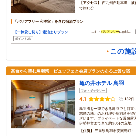
アクセス
西九州自動車道 波
で約15分
「バリアフリー 和洋室」を含む宿泊プラン
【一棟貸し切り】素泊まりプラン
…す ・
バリアフリー
には対…
ポイント2%
この施
高台から望む鳥羽湾 ビュッフェと会席プランのある上質な宿
亀の井ホテル 鳥羽
フォトギャラリー
4.1
132件
鳥羽湾を一望できる鳥羽でも目立
志摩の地元のお料理や鳥羽湾を望
ざいます。プライベートな温泉露
伊勢神宮まで車で約30分の立地
住所
三重県鳥羽市安楽島町１