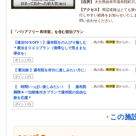
住所
大分県由布市湯布院町川
アクセス
周辺道路はとても狭
行しやすい経路をお知らせいたし
問い合わせください。
「バリアフリー 和洋室」を含む宿泊プラン
【連泊10％OFF！】湯布院をのんびり愉しむ
…気の高い
和洋室
窓からの…
＊素泊まりエコプラン（清掃なしで気ままな
滞在を）
ポイント2%
【 素泊旅 】湯布院を存分に楽しみたい方に♪
…気の高い
和洋室
窓からの…
ポイント2%
【 時間いっぱい楽しみたい！ 】 湯布院
…気の高い
和洋室
窓からの…
満喫★一泊朝食付きプランで湯布院の自由な
旅を応援＊
ポイント2%
この施