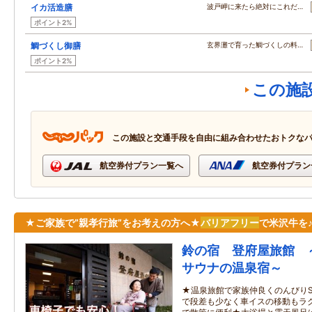
イカ活造膳
波戸岬に来たら絶対にこれだ…
ポイント2%
鯛づくし御膳
玄界灘で育った鯛づくしの料…
ポイント2%
この施
この施設と交通手段を自由に組み合わせたおトクな
航空券付プラン一覧へ
航空券付プラン
★ご家族で”親孝行旅”をお考えの方へ★
バリアフリー
で米沢牛を
鈴の宿 登府屋旅館 
サウナの温泉宿～
★温泉旅館で家族仲良くのんびりS
で段差も少なく車イスの移動もラ