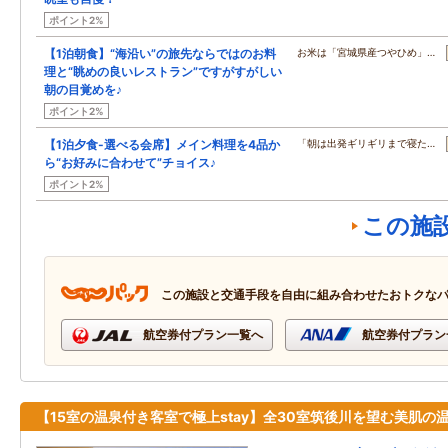
ポイント2%
【1泊朝食】“海沿い”の旅先ならではのお料
お米は「宮城県産つやひめ」…
理と“眺めの良いレストラン”ですがすがしい
朝の目覚めを♪
ポイント2%
【1泊夕食-選べる会席】メイン料理を4品か
「朝は出発ギリギリまで寝た…
ら“お好みに合わせて”チョイス♪
ポイント2%
この施
この施設と交通手段を自由に組み合わせたおトクな
航空券付プラン一覧へ
航空券付プラン
【15室の温泉付き客室で極上stay】全30室筑後川を望む美肌の