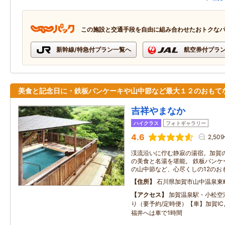
この施設と交通手段を自由に組み合わせたおトクな
新幹線/特急付プラン一覧へ
航空券付プラ
美食と記念日に・鉄板パンケーキや山中節など最大１２のおもて
吉祥やまなか
ハイクラス
フォトギャラリー
4.6
2,50
渓流沿いに佇む静寂の湯宿。加賀
の美食と名湯を堪能。 鉄板パンケ
の山中節など、心尽くしの12のお
住所
石川県加賀市山中温泉東
アクセス
加賀温泉駅・小松空
り（要予約/定時便）【車】加賀IC
福井へは車で1時間