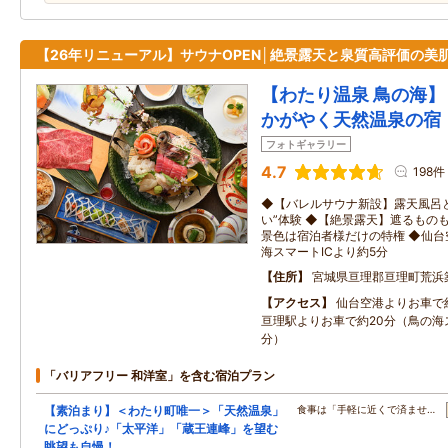
【26年リニューアル】サウナOPEN│絶景露天と泉質高評価の美
【わたり温泉 鳥の海】
かがやく天然温泉の宿
フォトギャラリー
4.7
198件
◆【バレルサウナ新設】露天風呂
い”体験 ◆【絶景露天】遮るもの
景色は宿泊者様だけの特権 ◆仙台
海スマートICより約5分
住所
宮城県亘理郡亘理町荒浜
アクセス
仙台空港よりお車で
亘理駅よりお車で約20分（鳥の海ス
分）
「バリアフリー 和洋室」を含む宿泊プラン
【素泊まり】＜わたり町唯一＞「天然温泉」
食事は「手軽に近くで済ませ…
にどっぷり♪「太平洋」「蔵王連峰」を望む
眺望も自慢！