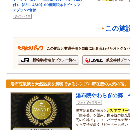
付＞【8/1～4/30】90種類和洋中ビュッフ
ェプラン2食付
ポイント2%
この施
この施設と交通手段を自由に組み合わせたおトクな
新幹線/特急付プラン一覧へ
航空券付プラ
湯布院散策と天然温泉を満喫できるシンプル滞在型の人気の宿。
湯布院やわらぎの郷 
フォトギャラリー
湯布院屈指の源泉と
バリアフリー
「由布岳」を望み、由布院の観光
高の立地です。ユニバーサルデザ
から支持が高くリピーターも多い