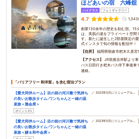
ほどあいの宿 六峰舘
ハイクラス
フォトギャラリー
4.7
1,34
創業130余年の歴史を刻む宿。1
は、美肌の湯をプライベート空間
す。新たに誕生した2部屋限定の
式インスタで旬の情報を配信中！
住所
福岡県朝倉市杷木久喜宮1
アクセス
JR筑後吉井駅より車
バス日田行き杷木バス停下車後車
連絡。
「バリアフリー 和洋室」を含む宿泊プラン
【愛犬同伴ルーム】目の前の河川敷で気持ち
／ 2023年5月にリニューアル…
の良いお散歩タイム♪ワンちゃんと一緒の温
泉旅＜雅会席＞
ポイント2%
【愛犬同伴ルーム】目の前の河川敷で気持ち
／ 2023年5月にリニューアル…
の良いお散歩タイム♪ワンちゃんと一緒の温
泉旅＜鰻＆和牛会席＞