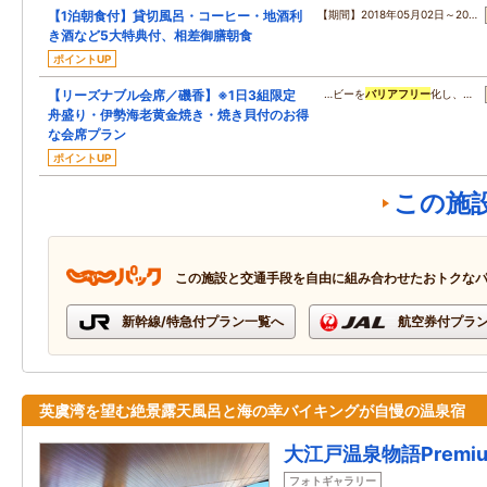
【1泊朝食付】貸切風呂・コーヒー・地酒利
【期間】2018年05月02日～20…
き酒など5大特典付、相差御膳朝食
ポイントUP
【リーズナブル会席／磯香】※1日3組限定
…ビーを
バリアフリー
化し、…
舟盛り・伊勢海老黄金焼き・焼き貝付のお得
な会席プラン
ポイントUP
この施
この施設と交通手段を自由に組み合わせたおトクな
新幹線/特急付プラン一覧へ
航空券付プラ
英虞湾を望む絶景露天風呂と海の幸バイキングが自慢の温泉宿
大江戸温泉物語Premi
フォトギャラリー