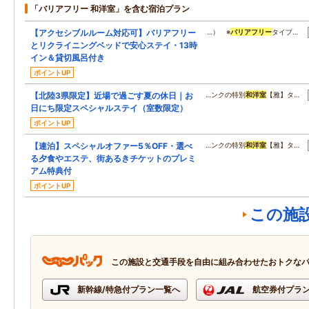
「バリアフリー 和洋室」を含む宿泊プラン
【アクセシブルルーム対応可】バリアフリー
…） ※
バリアフリー
タイプ…
とリクライニングベッドで安心ステイ・13時
イン＆貸切風呂付き
ポイントUP
【北陸3県限定】近場で過ごす夏の休日｜お
…ンクの特別
和洋室
【雅】タ…
日にち限定スペシャルステイ（室数限定）
ポイントUP
【連泊】スペシャルオファー5％OFF・選べ
…ンクの特別
和洋室
【雅】タ…
る夕食やエステ、街あるきチケットのプレミ
アム特典付
ポイントUP
この施
この施設と交通手段を自由に組み合わせたおトクな
新幹線/特急付プラン一覧へ
航空券付プラ