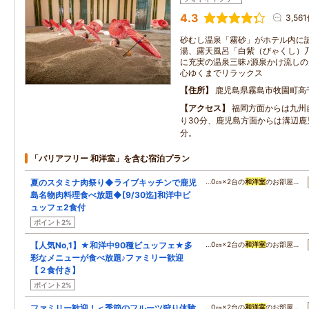
4.3
3,56
砂むし温泉「霧砂」がホテル内に
湯、露天風呂「白紫（びゃくし）
に充実の温泉三昧♪源泉かけ流し
心ゆくまでリラックス
住所
鹿児島県霧島市牧園町高
アクセス
福岡方面からは九州
り30分、鹿児島方面からは溝辺鹿児
分。
「バリアフリー 和洋室」を含む宿泊プラン
夏のスタミナ肉祭り◆ライブキッチンで鹿児
…0㎝×2台の
和洋室
のお部屋…
島名物肉料理食べ放題◆[9/30迄]和洋中ビ
ュッフェ2食付
ポイント2%
【人気No,1】★和洋中90種ビュッフェ★多
…0㎝×2台の
和洋室
のお部屋…
彩なメニューが食べ放題♪ファミリー歓迎
【２食付き】
ポイント2%
ファミリー歓迎！＜季節のフルーツ狩り体験
…0㎝×2台の
和洋室
のお部屋…