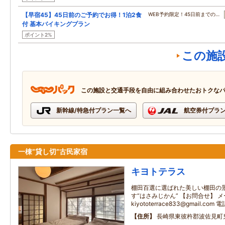
【早宿45】45日前のご予約でお得！1泊2食
WEB予約限定！45日前までの…
付 基本バイキングプラン
ポイント2%
この施
この施設と交通手段を自由に組み合わせたおトクな
新幹線/特急付プラン一覧へ
航空券付プラ
一棟”貸し切”古民家宿
キヨトテラス
棚田百選に選ばれた美しい棚田の
す“はさみじかん” 【お問合せ】 
kiyototerrace833@gmail.com
住所
長崎県東彼杵郡波佐見町鬼