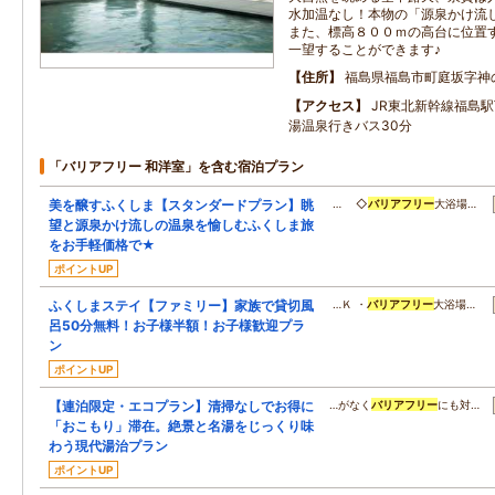
水加温なし！本物の「源泉かけ流
また、標高８００ｍの高台に位置
一望することができます♪
住所
福島県福島市町庭坂字神
アクセス
JR東北新幹線福島
湯温泉行きバス30分
「バリアフリー 和洋室」を含む宿泊プラン
美を醸すふくしま【スタンダードプラン】眺
… ◇
バリアフリー
大浴場…
望と源泉かけ流しの温泉を愉しむふくしま旅
をお手軽価格で★
ポイントUP
ふくしまステイ【ファミリー】家族で貸切風
…Ｋ ・
バリアフリー
大浴場…
呂50分無料！お子様半額！お子様歓迎プラ
ン
ポイントUP
【連泊限定・エコプラン】清掃なしでお得に
…がなく
バリアフリー
にも対…
「おこもり」滞在。絶景と名湯をじっくり味
わう現代湯治プラン
ポイントUP