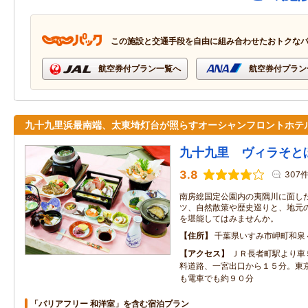
この施設と交通手段を自由に組み合わせたおトクな
航空券付プラン一覧へ
航空券付プラン
九十九里浜最南端、太東埼灯台が照らすオーシャンフロントホテ
九十九里 ヴィラそと
3.8
307
南房総国定公園内の夷隅川に面し
ツ、自然散策や歴史巡りと、地元
を堪能してはみませんか。
住所
千葉県いすみ市岬町和泉
アクセス
ＪＲ長者町駅より車
料道路、一宮出口から１５分。東
も電車でも約９０分
「バリアフリー 和洋室」を含む宿泊プラン