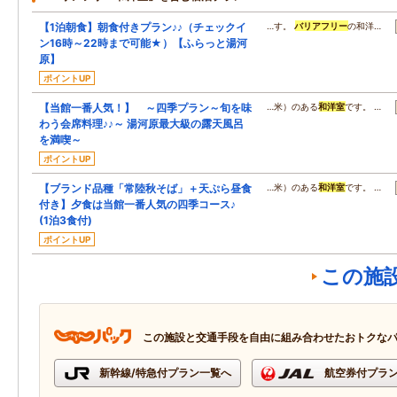
【1泊朝食】朝食付きプラン♪♪（チェックイ
…す。
バリアフリー
の和洋…
ン16時～22時まで可能★）【ふらっと湯河
原】
ポイントUP
【当館一番人気！】 ～四季プラン～旬を味
…米）のある
和洋室
です。 …
わう会席料理♪♪～ 湯河原最大級の露天風呂
を満喫～
ポイントUP
【ブランド品種「常陸秋そば」＋天ぷら昼食
…米）のある
和洋室
です。 …
付き】夕食は当館一番人気の四季コース♪
(1泊3食付)
ポイントUP
この施
この施設と交通手段を自由に組み合わせたおトクな
新幹線/特急付プラン一覧へ
航空券付プラ