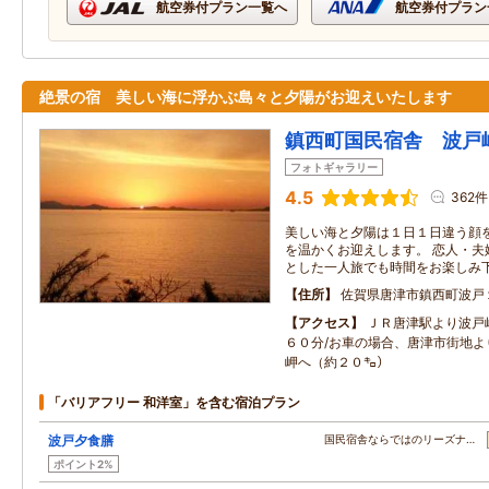
航空券付プラン一覧へ
航空券付プラン
絶景の宿 美しい海に浮かぶ島々と夕陽がお迎えいたします
鎮西町国民宿舎 波戸
フォトギャラリー
4.5
362件
美しい海と夕陽は１日１日違う顔
を温かくお迎えします。 恋人・夫
とした一人旅でも時間をお楽しみ
住所
佐賀県唐津市鎮西町波戸
アクセス
ＪＲ唐津駅より波戸
６０分/お車の場合、唐津市街地よ
岬へ（約２０㌔）
「バリアフリー 和洋室」を含む宿泊プラン
波戸夕食膳
国民宿舎ならではのリーズナ…
ポイント2%