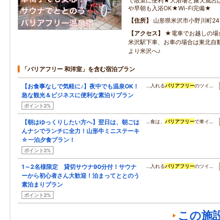
で散策に便利★大浴場と露天風呂は
や早朝も入浴OK★Wi-Fi完備★
住所
山形県米沢市小野川町24
アクセス
★電車でお越しの場
米沢駅下車、お車の場合は東北自動
より米沢へ♪
「バリアフリー 和洋室」を含む宿泊プラン
【お食事なしで気軽に♪】夜中でも温泉OK！
…入れる
バリアフリー
のツイ…
急な観光＆ビジネスに便利な素泊りプラン
ポイント2%
【朝はゆっくりしたい方へ】翌日は、朝ごは
…食は、
バリアフリー
で車イ…
んナシでランチに全力！山形牛ミニステーキ
☆一泊夕食プラン！
ポイント2%
1～2名様限定 貸切サウナ90分付！サウナ
…入れる
バリアフリー
のツイ…
ーから初心者さん大歓迎！泊まってととのう
素泊まりプラン
ポイント2%
この施