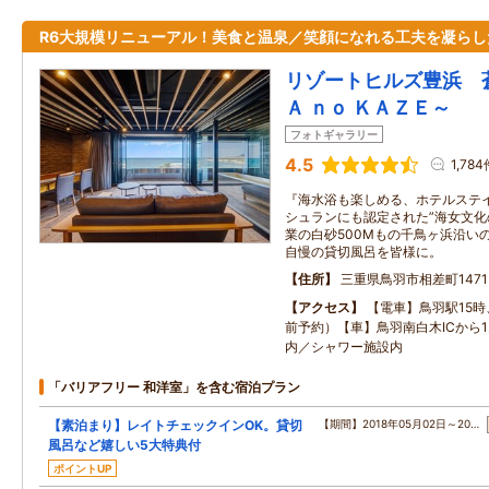
R6大規模リニューアル！美食と温泉／笑顔になれる工夫を凝らし
リゾートヒルズ豊浜 
Ａ ｎｏ ＫＡＺＥ～
フォトギャラリー
4.5
1,784
『海水浴も楽しめる、ホテルステ
シュランにも認定された”海女文化
業の白砂500Mもの千鳥ヶ浜沿い
自慢の貸切風呂を皆様に。
住所
三重県鳥羽市相差町1471
アクセス
【電車】鳥羽駅15時
前予約）【車】鳥羽南白木ICから
内／シャワー施設内
「バリアフリー 和洋室」を含む宿泊プラン
【素泊まり】レイトチェックインOK。貸切
【期間】2018年05月02日～20…
風呂など嬉しい5大特典付
ポイントUP