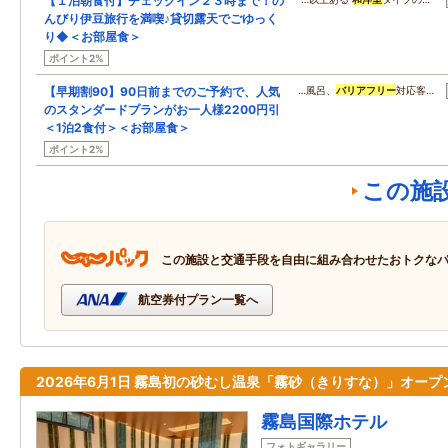
【１泊朝食付】チェックイン２３時まで！の
んびり伊豆旅行を満喫♪貸切露天でごゆっく
り◆＜お部屋食＞
ポイント2%
【早期割90】90日前までのご予約で、人気
…風呂、
バリアフリー
対応客…
のスタンダードプランがお一人様2200円引
＜1泊2食付＞＜お部屋食＞
ポイント2%
この施
この施設と交通手段を自由に組み合わせたおトクな
航空券付プラン一覧へ
2026年6月1日 霧島初の砂むし温泉「霧砂（きりすな）」オープ
霧島国際ホテル
フォトギャラリー