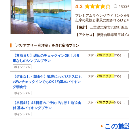
4.2
1,822
プレミアムラウンジでドリンクを楽
志摩の景観と潮風に癒されるひと
住所
三重県志摩市浜島町浜島
アクセス
伊勢自動車道玉城IC
「バリアフリー 和洋室」を含む宿泊プラン
【素泊まり】遅めのチェックインOK！お食
…ス付（
バリアフリー
対応）…
事なしのシンプルプラン
ポイント2%
【夕食なし・朝食付】観光にもビジネスにも
…ス付（
バリアフリー
対応）…
♪遅いチェックインでもOK 1泊基本バイキン
グ朝食付
ポイント2%
【早宿45】45日前のご予約でお得！1泊2食
…ス付（
バリアフリー
対応）…
付 基本バイキングプラン
ポイント2%
この施