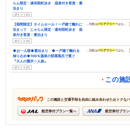
らん限定・湯布院町歩き 温泉付き客室・素
泊まり
ポイント2%
【期間限定】タイムセール！一戸建て離れに
…当館は
バリアフリー
ではな…
泊まって じゃらん限定・湯布院町歩き 温
泉付き客室・素泊まり
ポイント2%
◆お一人様◆素泊まり ◆一戸建て離れを
…当館は
バリアフリー
ではな…
独り占め◆100％源泉の部屋風呂で寛ぐ
『大人の贅沢一人旅』
ポイント2%
この施
この施設と交通手段を自由に組み合わせたおトクな
航空券付プラン一覧へ
航空券付プラン