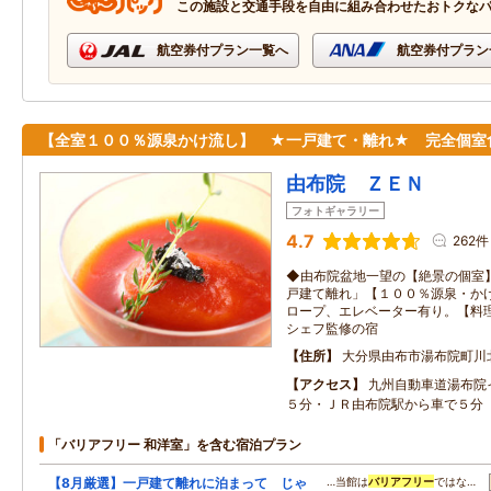
この施設と交通手段を自由に組み合わせたおトクな
航空券付プラン一覧へ
航空券付プラン
【全室１００％源泉かけ流し】 ★一戸建て・離れ★ 完全個室
由布院 ＺＥＮ
フォトギャラリー
4.7
262件
◆由布院盆地一望の【絶景の個室
戸建て離れ」【１００％源泉・か
ロープ、エレベーター有り。【料
シェフ監修の宿
住所
大分県由布市湯布院町川
アクセス
九州自動車道湯布院
５分・ＪＲ由布院駅から車で５分
「バリアフリー 和洋室」を含む宿泊プラン
【8月厳選】一戸建て離れに泊まって じゃ
…当館は
バリアフリー
ではな…