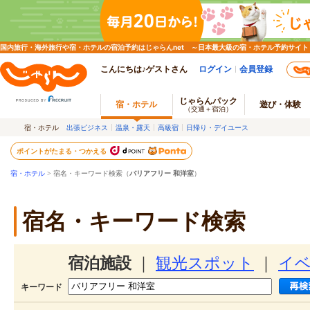
国内旅行・海外旅行や宿・ホテルの宿泊予約はじゃらんnet ～日本最大級の宿・ホテル予約サイト
こんにちは♪ゲストさん
ログイン
会員登録
じゃらんパック
宿・ホテル
遊び・体験
（交通＋宿泊）
宿・ホテル
出張ビジネス
温泉・露天
高級宿
日帰り・デイユース
ポイントがたまる・つかえる
宿・ホテル
> 宿名・キーワード検索（
バリアフリー 和洋室
）
宿名・キーワード検索
宿泊施設
｜
観光スポット
｜
イ
キーワード