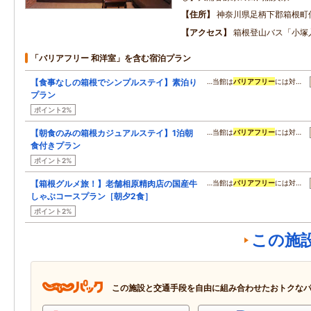
住所
神奈川県足柄下郡箱根町
アクセス
箱根登山バス「小塚
「バリアフリー 和洋室」を含む宿泊プラン
【食事なしの箱根でシンプルステイ】素泊り
…当館は
バリアフリー
には対…
プラン
ポイント2%
【朝食のみの箱根カジュアルステイ】1泊朝
…当館は
バリアフリー
には対…
食付きプラン
ポイント2%
【箱根グルメ旅！】老舗相原精肉店の国産牛
…当館は
バリアフリー
には対…
しゃぶコースプラン［朝夕2食］
ポイント2%
この施
この施設と交通手段を自由に組み合わせたおトクな