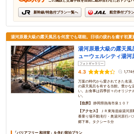
この施設と交通手段を自由に組み合わせたおトクな
新幹線/特急付プラン一覧へ
航空券付プラ
湯河原最大級の露天風呂を何度でも堪能。日頃の疲れを癒す初夏
湯河原最大級の露天風
ューウェルシティ湯河
フォトギャラリー
4.3
1,77
万葉の時代から愛されてきた名湯
の露天風呂を有する当館。豊かな
い。お食事は四季折々のオリジナ
い。
住所
静岡県熱海市泉１０７
アクセス
ＪＲ東海道線湯河原
番乗り場不動滝行・奥湯河原行バ
郷下車。タクシー５分
「バリアフリー 和洋室」を含む宿泊プラン