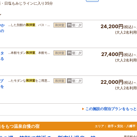
面・日塩もみじラインに入り35分
ン
やか
…した別館の
和洋室
、バス・…
和洋室
朝・夕
24,200円
(税込)～
木の
(大人2名利用
スタ
…本館モダン
和洋室
、本館モ…
和洋室
朝・夕
27,400円
(税込)～
れる
(大人2名利用
日プ
…たモダンな
和洋室
をご用意…
和洋室
朝・夕
22,000円
(税込)～
湯を
(大人2名利用
この施設の宿泊プランをもっと
泉をもつ温泉自慢の宿
エリア：
岩手 > 安比・八幡平
最安料金(