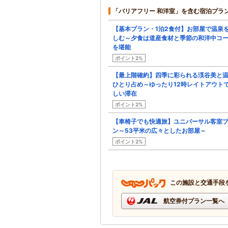
「バリアフリー 和洋室」を含む宿泊プラ
【基本プラン・1泊2食付】お部屋で温泉
しむ～夕食は道産食材と季節の和洋中コ
を堪能
ポイント2%
【最上階確約】四季に彩られる渓谷美と
ひとり占め～ゆったり12時レイトアウト
しい滞在
ポイント2%
【車椅子でも快適旅】ユニバーサル客室
ン～53平米の広々としたお部屋～
ポイント2%
この施設と交通手段
航空券付プラン一覧へ