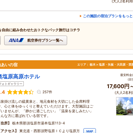
(大人2名利用
この施設の宿泊プランをもっと
を自由に組み合わせたおトクなパック旅行はコチラ
航空券付プラン一覧へ
山あいの宿
エリア：
栃木 > 塩原・矢板・大田原・西
最安料金(
奥塩原高原ホテル
(目
フォトギャラリー
17,600円
.4
257件
(大人2名利
源泉掛け流しの硫黄泉と、地元食材を大切にした会席料理
で、心と体をゆっくりと整えていただけます。大型施設はご
ざいませんが、「静かに過ごしたい」「温泉を楽しみたい」
そんな方に選ばれている宿です。
住所
栃木県那須塩原市湯本塩原113-4
アクセス
東北道・西那須野塩原ＩＣより塩原方
MAP