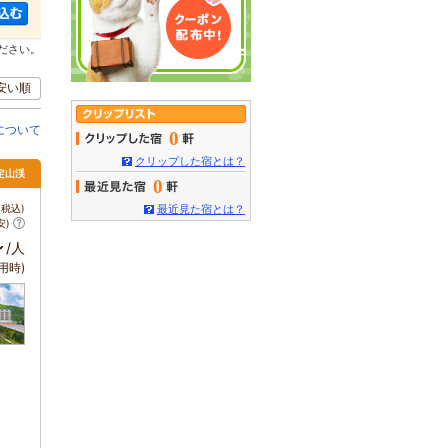
ださい。
安い順
について
0
クリップした宿とは？
 定山渓
0
税込)
最近見た宿とは？
安)
～
/人
用時)