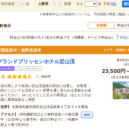
日付未定
泊
部屋
大人
名 子供
0名
人数等
※食事条件などの諸条件については、予約画面で再度ご確認く
合致順
料金が
0軒表示
料金は1泊1部屋の大人1名分の料金です（消費税・サービス料込み）
料金
展望温泉付！無料送迎有
エリア：
北海道 >
最安料金(
グランドブリッセンホテル定山渓
(目
ハイクラス
フォトギャラリー
23,500円
.5
484件
(大人2名利
渓谷の美しさで名高い定山渓温泉の高台に位置し、全客室・
館内どこにいても渓谷ビュー 四季を通し彩られる景観をお楽
しみください。 ゆったりとした広さの客室は、ほとんどのお
部屋に展望温泉をご用意
住所
北海道札幌市南区定山渓温泉東４丁目３２８番地
アクセス
JR札幌駅北口より無料送迎バス毎日運
MAP
行中（公式HPより要予約・前日17時まで）／札幌中
心部より車で約50分