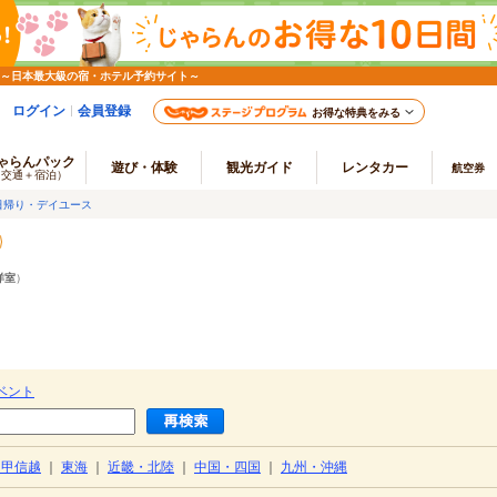
 ～日本最大級の宿・ホテル予約サイト～
ログイン
会員登録
お得な特典をみる
ゃらんパック
遊び・体験
観光ガイド
レンタカー
航空券
（交通＋宿泊）
日帰り・デイユース
洋室
）
ベント
・甲信越
｜
東海
｜
近畿・北陸
｜
中国・四国
｜
九州・沖縄