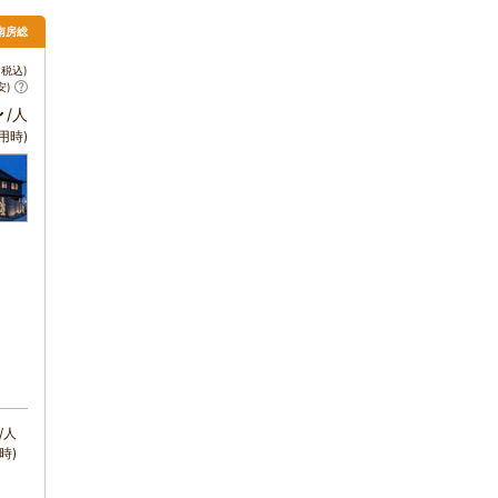
・南房総
税込)
安)
～
/人
用時)
/人
時)