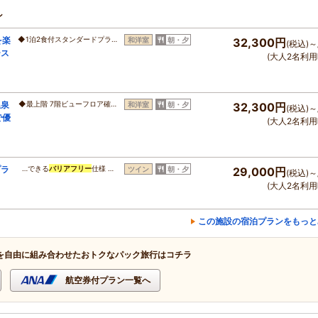
ン
を楽
◆1泊2食付スタンダードプラ…
和洋室
朝・夕
32,300円
(税込)～
ース
(大人2名利用
温泉
◆最上階 7階ビューフロア確…
和洋室
朝・夕
32,300円
(税込)～
で優
(大人2名利用
プラ
…できる
バリアフリー
仕様 …
ツイン
朝・夕
29,000円
(税込)～
(大人2名利用
この施設の宿泊プランをもっと
を自由に組み合わせたおトクなパック旅行はコチラ
航空券付プラン一覧へ