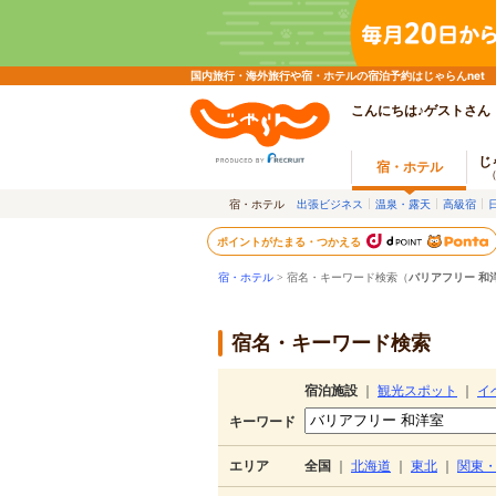
国内旅行・海外旅行や宿・ホテルの宿泊予約はじゃらんnet
こんにちは♪ゲストさん
じ
宿・ホテル
宿・ホテル
出張ビジネス
温泉・露天
高級宿
ポイントがたまる・つかえる
宿・ホテル
> 宿名・キーワード検索（
バリアフリー 和
宿名・キーワード検索
宿泊施設
｜
観光スポット
｜
イ
キーワード
エリア
全国
｜
北海道
｜
東北
｜
関東