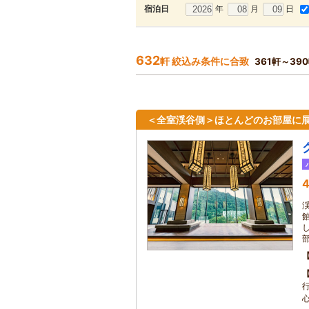
年
月
日
宿泊日
632
軒 絞込み条件に合致
361軒～39
＜全室渓谷側＞ほとんどのお部屋に
4