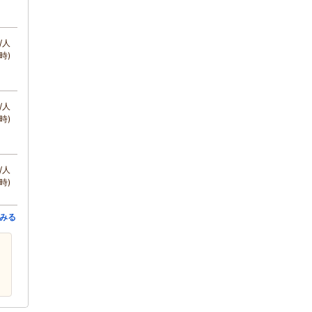
/人
時)
/人
時)
/人
時)
みる