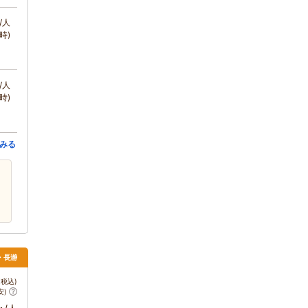
/人
時)
/人
時)
みる
父・長瀞
税込)
安)
～