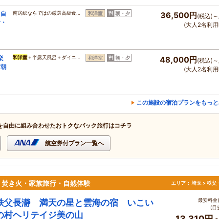
！自
南房総ならではの厳選高級食…
和洋室
朝・夕
36,500円
(税込)～
食・
(大人2名利用
楽
和洋室
＋半露天風呂＋ダイニ…
和洋室
朝・夕
48,000円
(税込)～
夕朝
(大人2名利用
この施設の宿泊プランをもっと
を自由に組み合わせたおトクなパック旅行はコチラ
航空券付プラン一覧へ
・焚き火・家族旅行・自然体験
エリア：
埼玉 > 秩
最安料金(
秩父長瀞 満天の星と雲海の宿 いこい
(目
の村ヘリテイジ美の山
13,310円