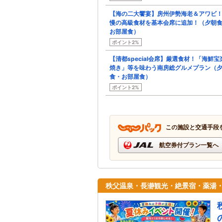
【海の二大饗宴】房州伊勢海老＆アワビ
慢の高級食材を基本会席に追加！（夕朝
お部屋食）
ポイント2%
【清都special会席】厳選食材！「海鮮宝
焼き」等を味わう南房総グルメプラン（
食・お部屋食）
ポイント2%
この施設と交通手段
航空券付プラン一覧へ
秩父温泉・長瀞観光・絶景宿・薬湯