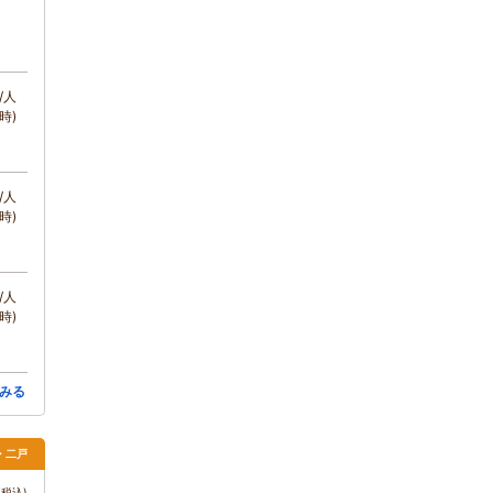
/人
時)
/人
時)
/人
時)
みる
・二戸
税込)