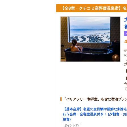
【全8室・クチコミ高評価温泉宿】
4
で
「バリアフリー 和洋室」を含む宿泊プラ
【基本会席】名産の金目鯛や新鮮な刺身
わう会席！全客室温泉付き！ (夕朝食・お
屋食)
ポイント2%