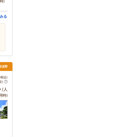
時)
みる
那須野
税込)
安)
～
/人
用時)