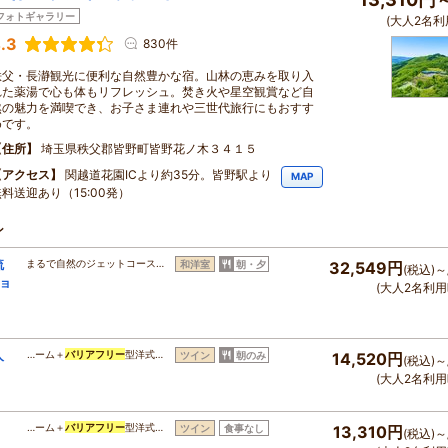
フォトギャラリー
(大人2名利
.3
830件
秩父・長瀞観光に便利な自然豊かな宿。山林の恵みを取り入
れた薬湯で心も体もリフレッシュ。焚き火や星空観賞など自
然の魅力を満喫でき、お子さま連れや三世代旅行にもおすす
めです。
住所
埼玉県秩父郡皆野町皆野花ノ木３４１５
アクセス
関越道花園ICより約35分。皆野駅より
MAP
料送迎あり（15:00発）
ン
流
まるで自然のジェットコース…
和洋室
朝・夕
32,549円
(税込)～
ョ
(大人2名利用
人
…ーム＋
バリアフリー
型洋式…
ツイン
朝のみ
14,520円
(税込)～
(大人2名利用
、
…ーム＋
バリアフリー
型洋式…
ツイン
食事なし
13,310円
(税込)～