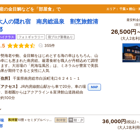
名産の金目鯛などを「部屋食」で
エリア：
千葉 > 館山
最安料金(
大人の隠れ宿 南房総温泉 割烹旅館清
(目
都
26,500円
ハイクラス
フォトギャラリー
宿ブログ新着あり
(大人2名利
.5
355件
伊勢海老や鮑、金目鯛をはじめとする海の幸はもちろん、山
の幸にも恵まれた南房総。厳選食材を職人が丹精込めて調理
します。大浴場の「死海塩風呂」は、ミネラルが豊富で美肌
効果が期待できると女性に人気
住所
千葉県南房総市白浜町滝口６２４１－１
アクセス
JR内房線館山駅から車で20分。車の場
MAP
合、首都圏からはアクアライン＆富津館山道路経由
約100分
ン
を味
和洋室
10畳＋セミダブルベッ…
和洋室
朝・夕
36,000円
(税込)～
部
(大人2名利用