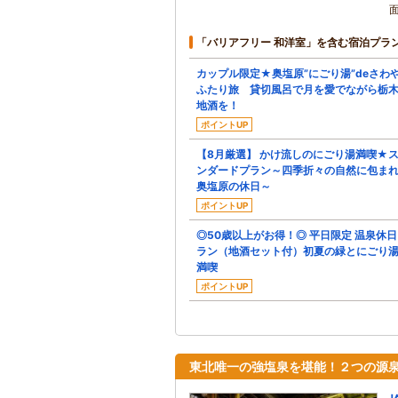
「バリアフリー 和洋室」を含む宿泊プラ
カップル限定★奥塩原”にごり湯”deさわ
ふたり旅 貸切風呂で月を愛でながら栃
地酒を！
ポイントUP
【8月厳選】 かけ流しのにごり湯満喫★
ンダードプラン～四季折々の自然に包ま
奥塩原の休日～
ポイントUP
◎50歳以上がお得！◎ 平日限定 温泉休
ラン（地酒セット付）初夏の緑とにごり
満喫
ポイントUP
東北唯一の強塩泉を堪能！２つの源