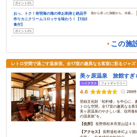
ポイント2%
おっ、トク！有明海の海の幸お刺身と絶品手
漁から戻った漁船から、水揚…
作りカニクリームコロッケを味わう！【1泊2
食付】
ポイント2%
この施
レトロ空間で過ごす温泉宿。全17室の趣異なる客室に彩るジャズ
美ヶ原温泉 旅館すぎ
ハイクラス
フォトギャラリー
4.6
289件
登録文化財「松軒楼」を中心に、
トロな空間。全17室の趣異なる客
美ヶ原温泉のやさしい湯、信州食
の温泉旅”を。
住所
長野県松本市里山辺４５
アクセス
長野道松本ICより国