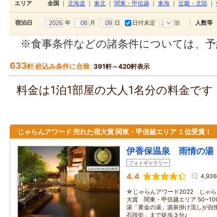
エリア
全国
｜
北海道
｜
東北
｜
関東・甲信越
｜
東海
｜
近畿・北陸
｜
年
月
日
日付未定
泊
宿泊日
人数等
※食事条件などの諸条件については、予
633
軒 絞込み条件に合致
391軒～420軒表示
料金は1泊1部屋の大人1名分の料金で
じゃらんアワード 売れた宿大賞 関東・甲信越エリア １位受賞！
伊香保温泉 雨情の湯
フォトギャラリー
4.4
4,93
☆じゃらんアワード2022 じゃらんO
大賞 関東・甲信越エリア 50~1
湯「黄金の湯」源泉掛け流しが自慢
石段街」まで徒歩３分♪