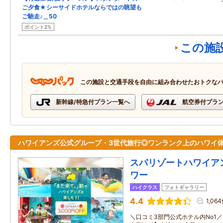
ご夕食★シーサイドホテルならではの眺望も
ご馳走♪＿50
ポイント2%
この施
この施設と交通手段を自由に組み合わせたおトクな
新幹線/特急付プラン一覧へ
航空券付プラ
ハワイアンズ公式グループ・3世代旅行◎ワンランク上のハワイ
スパリゾートハワイア
ワー
ハイクラス
フォトギャラリー
4.4
1,06
＼口コミ3部門公式ホテル内No1