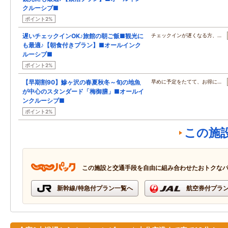
クルーシブ■
ポイント2%
遅いチェックインOK♪旅館の朝ご飯■観光に
チェックインが遅くなる方、…
も最適♪【朝食付きプラン】■オールインク
ルーシブ■
ポイント2%
【早期割90】鰺ヶ沢の春夏秋冬～旬の地魚
早めに予定をたてて、お得に…
が中心のスタンダード「梅御膳」■オールイ
ンクルーシブ■
ポイント2%
この施
この施設と交通手段を自由に組み合わせたおトクな
新幹線/特急付プラン一覧へ
航空券付プラ