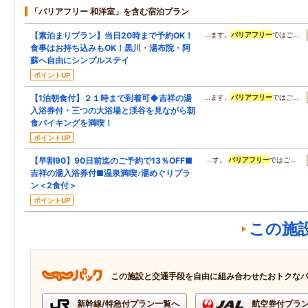
「バリアフリー 和洋室」を含む宿泊プラン
【素泊まりプラン】当日20時まで予約OK！
…ます。
バリアフリー
ではご…
食事はお持ち込みもOK！黒川・湯布院・阿
蘇へ自由にシンプルステイ
ポイントUP
【1泊朝食付】２１時まで到着可◆吉祥の湯
…ます。
バリアフリー
ではご…
入浴券付・三つの大浴場と渓谷を見ながら朝
食バイキングを満喫！
ポイントUP
【早割90】90日前迄のご予約で13％OFF■
…す。
バリアフリー
ではご…
吉祥の湯入浴券付■温泉満喫♪湯めぐりプラ
ン＜2食付＞
ポイントUP
この施
この施設と交通手段を自由に組み合わせたおトクな
新幹線/特急付プラン一覧へ
航空券付プラ