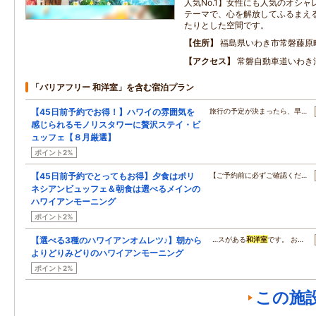
人気No.1】女性にも人気のオシ
テーマで、心を解放してふるまえ
たりとした空間です。
住所
福島県いわき市常磐藤原
アクセス
常磐自動車道いわき
「バリアフリー 和洋室」を含む宿泊プラン
【45日前予約でお得！】ハワイの雰囲気を
旅行の予定が決まったら、早…
感じられるモノリスタワーに贅沢ステイ・ビ
ュッフェ【８月厳選】
ポイント2%
【45日前予約でとってもお得】夕食はポリ
【ご予約前に必ずご確認くだ…
ネシアンビュッフェ＆朝食は選べるメインの
ハワイアンモーニング
ポイント2%
【選べる3種のハワイアンオムレツ♪】朝から
…スがある
和洋室
です。 お…
よりどりみどりのハワイアンモーニング
ポイント2%
この施