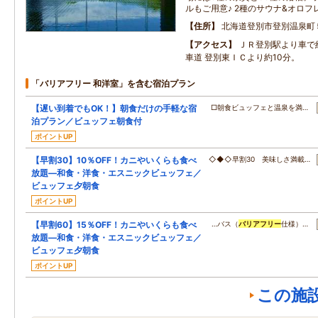
ルもご用意♪ 2種のサウナ&オロ
住所
北海道登別市登別温泉町
アクセス
ＪＲ登別駅より車で
車道 登別東ＩＣより約10分。
「バリアフリー 和洋室」を含む宿泊プラン
【遅い到着でもOK！】朝食だけの手軽な宿
□朝食ビュッフェと温泉を満…
泊プラン／ビュッフェ朝食付
ポイントUP
【早割30】10％OFF！カニやいくらも食べ
◇◆◇早割30 美味しさ満載…
放題―和食・洋食・エスニックビュッフェ／
ビュッフェ夕朝食
ポイントUP
【早割60】15％OFF！カニやいくらも食べ
…バス（
バリアフリー
仕様）…
放題―和食・洋食・エスニックビュッフェ／
ビュッフェ夕朝食
ポイントUP
この施