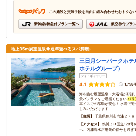
この施設と交通手段を自由に組み合わせたおトクな
新幹線/特急付プラン一覧へ
航空券付プラ
地上35m展望温泉◆通年遊べるスパ満喫♪
三日月シーパークホテル
ホテルグループ）
フォトギャラリー
4.1
1,758
海を臨む展望温泉・大浴場が好評。
景パノラマをご堪能ください
バリ
車イスでの移動が安心！ 水着で遊
しみいただけます
住所
千葉県鴨川市内浦２７８
アクセス
鴨川より国道128号
へ、内浦海水浴場先の信号を過ぎ