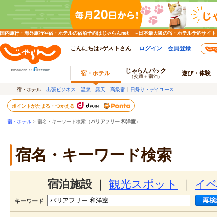
国内旅行・海外旅行や宿・ホテルの宿泊予約はじゃらんnet ～日本最大級の宿・ホテル予約サイト
こんにちは♪ゲストさん
ログイン
会員登録
じゃらんパック
宿・ホテル
遊び・体験
（交通＋宿泊）
宿・ホテル
出張ビジネス
温泉・露天
高級宿
日帰り・デイユース
ポイントがたまる・つかえる
宿・ホテル
> 宿名・キーワード検索（
バリアフリー 和洋室
）
宿名・キーワード検索
宿泊施設
｜
観光スポット
｜
イ
キーワード