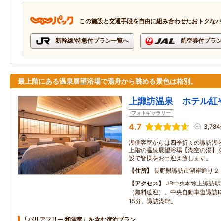
この施設と交通手段を自由に組み合わせたおトクな
新幹線/特急付プラン一覧へ
航空券付プラ
最上階にある温泉展望浴場で湯舟から眺める景色は格別。
上諏訪温泉 ホテル紅
フォトギャラリー
4.7
3,78
湖側客室からは四季折々の諏訪湖
上階の温泉展望浴場【湖空の湯】
設で皆様をお出迎え致します。
住所
長野県諏訪市湖岸通り２
アクセス
JR中央本線上諏訪駅
（無料送迎）。中央自動車道諏訪I
15分。諏訪湖畔。
「バリアフリー 和洋室」を含む宿泊プラン