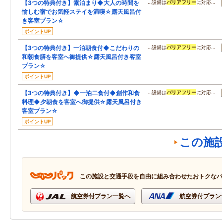
【3つの特典付き】素泊まり◆大人の時間を
…設備は
バリアフリー
に対応…
愉しむ宿でお気軽ステイを満喫☆露天風呂付
き客室プラン☆
ポイントUP
【3つの特典付き】一泊朝食付◆こだわりの
…設備は
バリアフリー
に対応…
和朝食膳を客室へ御提供☆露天風呂付き客室
プラン☆
ポイントUP
【3つの特典付き】◆一泊二食付◆創作和食
…設備は
バリアフリー
に対応…
料理◆夕朝食を客室へ御提供☆露天風呂付き
客室プラン☆
ポイントUP
この施
この施設と交通手段を自由に組み合わせたおトクな
航空券付プラン一覧へ
航空券付プラン