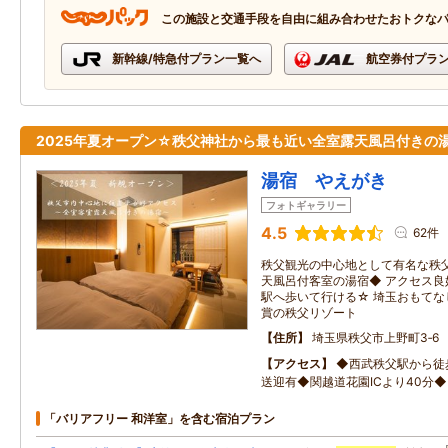
この施設と交通手段を自由に組み合わせたおトクな
新幹線/特急付プラン一覧へ
航空券付プラ
2025年夏オープン☆秩父神社から最も近い全室露天風呂付きの
湯宿 やえがき
フォトギャラリー
4.5
62件
秩父観光の中心地として有名な秩
天風呂付客室の湯宿◆ アクセス
駅へ歩いて行ける☆ 埼玉おもてな
賞の秩父リゾート
住所
埼玉県秩父市上野町3‐6
アクセス
◆西武秩父駅から徒
送迎有◆関越道花園ICより40分◆
「バリアフリー 和洋室」を含む宿泊プラン