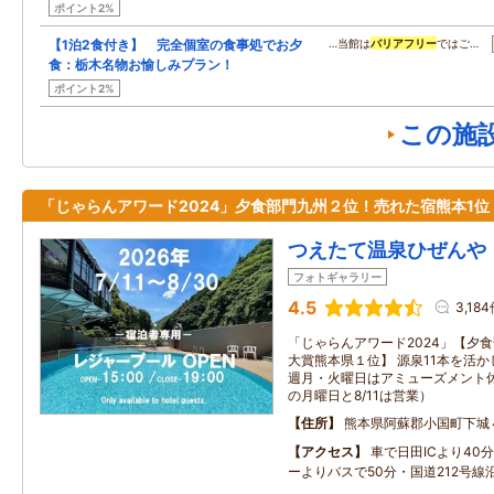
ポイント2%
【1泊2食付き】 完全個室の食事処でお夕
…当館は
バリアフリー
ではご…
食：栃木名物お愉しみプラン！
ポイント2%
この施
「じゃらんアワード2024」夕食部門九州２位！売れた宿熊本1位
つえたて温泉ひぜんや
フォトギャラリー
4.5
3,18
「じゃらんアワード2024」【夕
大賞熊本県１位】 源泉11本を活か
週月・火曜日はアミューズメント休
の月曜日と8/11は営業）
住所
熊本県阿蘇郡小国町下城
アクセス
車で日田ICより40
ーよりバスで50分・国道212号線