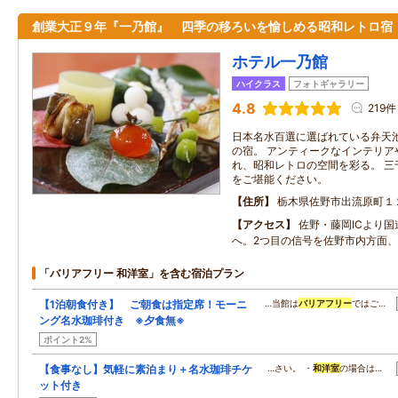
創業大正９年『一乃館』 四季の移ろいを愉しめる昭和レトロ宿
ホテル一乃館
ハイクラス
フォトギャラリー
4.8
219件
日本名水百選に選ばれている弁天
の宿。 アンティークなインテリア
れ、昭和レトロの空間を彩る。 三
をご堪能ください。
住所
栃木県佐野市出流原町１
アクセス
佐野・藤岡ICより国
へ。2つ目の信号を佐野市内方面
「バリアフリー 和洋室」を含む宿泊プラン
【1泊朝食付き】 ご朝食は指定席！モーニ
…当館は
バリアフリー
ではご…
ング名水珈琲付き ※夕食無※
ポイント2%
【食事なし】気軽に素泊まり＋名水珈琲チケ
…さい。 ・
和洋室
の場合は…
ット付き