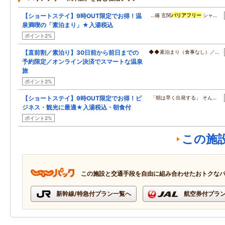
【ショートステイ】9時OUT限定でお得！温
…備 玄関
バリアフリー
シャ…
泉満喫の「素泊まり」★入湯税込
ポイント2%
【直前割／素泊り】30日前から前日までの
◆◆素泊まり（食事なし）／…
予約限定／オンライン決済でスマートな温泉
旅
ポイント2%
【ショートステイ】9時OUT限定でお得！ビ
「朝は早く出発する」 そん…
ジネス・観光に最適★入湯税込・朝食付
ポイント2%
この施
この施設と交通手段を自由に組み合わせたおトクな
新幹線/特急付プラン一覧へ
航空券付プラ