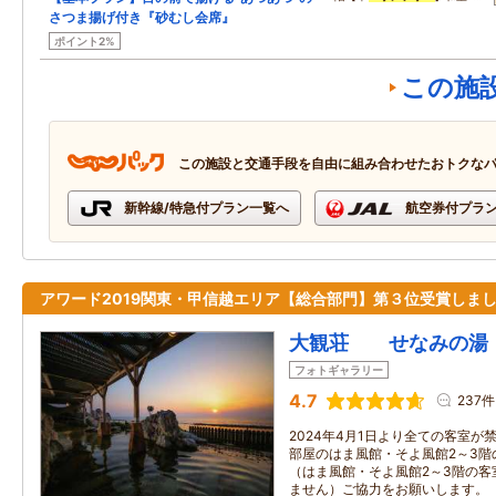
さつま揚げ付き『砂むし会席』
ポイント2%
この施
この施設と交通手段を自由に組み合わせたおトクな
新幹線/特急付プラン一覧へ
航空券付プラ
アワード2019関東・甲信越エリア【総合部門】第３位受賞しま
大観荘 せなみの湯
フォトギャラリー
4.7
237件
2024年4月1日より全ての客室
部屋のはま風館・そよ風館2～3階
（はま風館・そよ風館2～3階の客
ません）ご協力をお願いします。