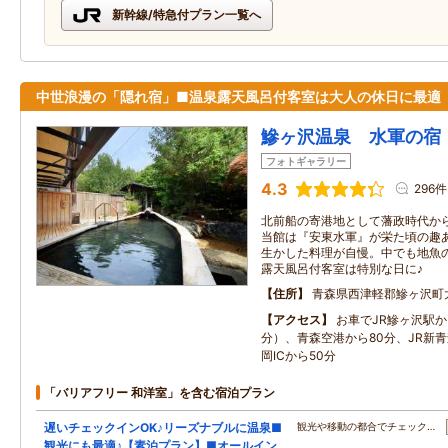
新幹線/特急付プラン一覧へ
中世浪漫の「隠れ宿」■温泉露天風呂付客室は大人の休日に最適
鰺ヶ沢温泉 水軍の宿
フォトギャラリー
4.3
296件
北前船の寄港地として藩政時代か
当館は『安東水軍』が栄た頃の趣
生かした料理が自慢。中でも地魚
露天風呂付客室は特別な日に♪
住所
青森県西津軽郡鰺ヶ沢町
アクセス
お車でJR鰺ヶ沢駅か
分）、青森空港から80分、JR新青
岡ICから50分
「バリアフリー 和洋室」を含む宿泊プラン
遅いチェックインOK♪リーズナブルに温泉■
観光や移動の都合でチェック…
観光にも最適♪【素泊プラン】■オールイン