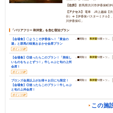
住所
群馬県渋川市伊香保町伊
アクセス
電車 JR上越線【渋
分）⇒【伊香保バスターミナル】
川伊香保IC」
「バリアフリー 和洋室」を含む宿泊プラン
【会場食】〇ようこそ伊香保へ！「黄金の
…■間取り
和洋室
10畳＋ツ…
湯」と群馬の味覚おまかせ会席プラン
ポイントUP
【会場食】◎迷ったらこのプラン！「美味し
…■間取り
和洋室
10畳＋ツ…
いものをちょとずつ！」牛しゃぶと旬の上州
会席！
ポイントUP
ブロンズ会員以上がお得☆お日にち限定！
…■間取り
和洋室
10畳＋ツ…
【会場食】◎迷ったらこのプラン！牛しゃぶ
と旬の上州会席！
ポイントUP
この施