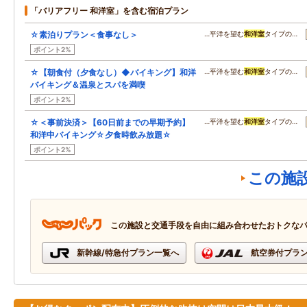
「バリアフリー 和洋室」を含む宿泊プラン
☆素泊りプラン＜食事なし＞
…平洋を望む
和洋室
タイプの…
ポイント2%
☆【朝食付（夕食なし）◆バイキング】和洋
…平洋を望む
和洋室
タイプの…
バイキング＆温泉とスパを満喫
ポイント2%
☆＜事前決済＞【60日前までの早期予約】
…平洋を望む
和洋室
タイプの…
和洋中バイキング☆夕食時飲み放題☆
ポイント2%
この施
この施設と交通手段を自由に組み合わせたおトクな
新幹線/特急付プラン一覧へ
航空券付プラ