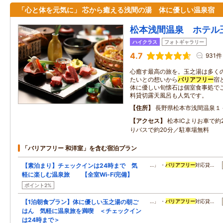
「心と体を元気に」 芯から癒える浅間の湯 体に優しい温泉宿
松本浅間温泉 ホテル
ハイクラス
フォトギャラリー
4.7
931件
心癒す最高の旅を。玉之湯は多く
たいとの想いから
バリアフリー
宿
体に優しい旬懐石は個室食事処で
料貸切露天風呂も人気です。
住所
長野県松本市浅間温泉１
アクセス
松本ICよりお車で約
りバスで約20分／駐車場無料
「バリアフリー 和洋室」を含む宿泊プラン
【素泊まり】チェックインは24時まで 気
…」 ・
バリアフリー
対応貸…
軽に楽しむ温泉旅 【全室Wi-Fi完備】
ポイント2%
【1泊朝食プラン】体に優しい玉之湯の朝ご
…」 ・
バリアフリー
対応貸…
はん 気軽に温泉旅を満喫 ＜チェックイン
は24時まで＞