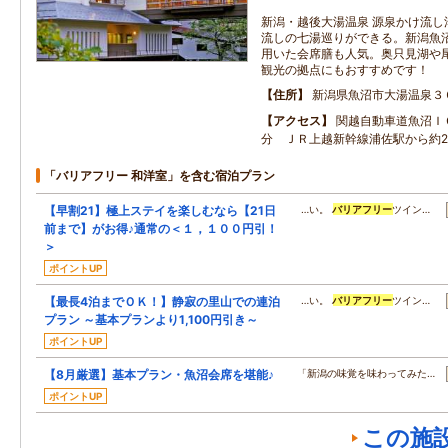
新潟・越後大湯温泉 源泉かけ流し
流しの七湯巡りができる。新潟魚
用いた会席膳も人気。奥只見湖や
観光の拠点にもおすすめです！
住所
新潟県魚沼市大湯温泉３
アクセス
関越自動車道魚沼Ｉ
分 ＪＲ上越新幹線浦佐駅から約2
「バリアフリー 和洋室」を含む宿泊プラン
【早割21】極上ステイを楽しむなら【21日
…い。
バリアフリー
ツイン…
前まで】がお得♪通常の＜１，１００円引！
＞
ポイントUP
【最長4泊までＯＫ！】静寂の里山での連泊
…い。
バリアフリー
ツイン…
プラン ～基本プランより1,100円引き～
ポイントUP
【8月厳選】基本プラン・魚沼会席を堪能♪
「新潟の味覚を味わってみた…
ポイントUP
この施