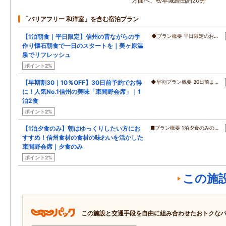
方面へ、松本城経由約20分
「バリアフリー 和洋室」を含む宿泊プラン
【1泊朝食｜平日限定】信州の昔ながらの手
◆プラン概要 平日限定のお…
作り懐石朝食で一日のスタートを｜美ヶ原温
泉でリフレッシュ
ポイント2%
【早期割30｜10％OFF】30日前予約でお得
◆早割プラン概要 30日前ま…
に！人気No.1信州の美味「束間野会席」｜1
泊2食
ポイント2%
【1泊夕食のみ】朝はゆっくりしたい方にお
■プラン概要 1泊夕食のみの…
すすめ！信州食材の食材の味わいを活かした
束間野会席｜夕食のみ
ポイント2%
この施
この施設と交通手段を自由に組み合わせたおトクな