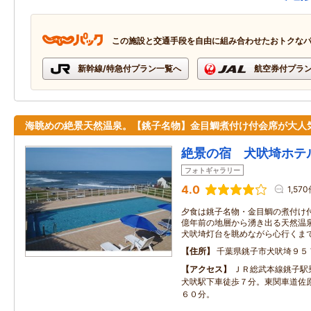
この施設と交通手段を自由に組み合わせたおトクな
新幹線/特急付プラン一覧へ
航空券付プラ
海眺めの絶景天然温泉。【銚子名物】金目鯛煮付け付会席が大人
絶景の宿 犬吠埼ホテ
フォトギャラリー
4.0
1,57
夕食は銚子名物・金目鯛の煮付け付
億年前の地層から湧き出る天然温
犬吠埼灯台を眺めながら心行くま
住所
千葉県銚子市犬吠埼９５
アクセス
ＪＲ総武本線銚子駅
犬吠駅下車徒歩７分。東関車道佐
６０分。