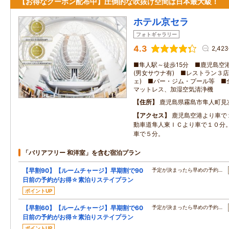
【お得なクーポン配布中】圧倒的な吹抜け空間は日本最大級！
ホテル京セラ
フォトギャラリー
4.3
2,42
■隼人駅～徒歩15分 ■鹿児島空
(男女サウナ有) ■レストラン３
ェ) ■バー・ジム・プール等 ■全
マットレス、加湿空気清浄機
住所
鹿児島県霧島市隼人町見次1
アクセス
鹿児島空港より車で
動車道隼人東ＩＣより車で１０分
車で５分。
「バリアフリー 和洋室」を含む宿泊プラン
【早割90】【ルームチャージ】早期割で90
予定が決まったら早めの予約…
日前の予約がお得☆素泊りステイプラン
ポイントUP
【早割60】【ルームチャージ】早期割で60
予定が決まったら早めの予約…
日前の予約がお得☆素泊りステイプラン
ポイントUP