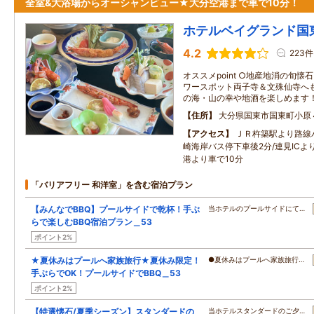
全室&大浴場からオーシャンビュー★大分空港まで車で10分！
ホテルベイグランド国
4.2
223件
オススメpoint ○地産地消の旬懐
ワースポット両子寺＆文殊仙寺へも
の海・山の幸や地酒を楽しめます！
住所
大分県国東市国東町小原
アクセス
ＪＲ杵築駅より路線
崎海岸バス停下車後2分/連見ICよ
港より車で10分
「バリアフリー 和洋室」を含む宿泊プラン
【みんなでBBQ】プールサイドで乾杯！手ぶ
当ホテルのプールサイドにて…
らで楽しむBBQ宿泊プラン＿53
ポイント2%
★夏休みはプールへ家族旅行★夏休み限定！
●夏休みはプールへ家族旅行…
手ぶらでOK！プールサイドでBBQ＿53
ポイント2%
【特選懐石/夏季シーズン】スタンダードの
当ホテルスタンダードのご夕…