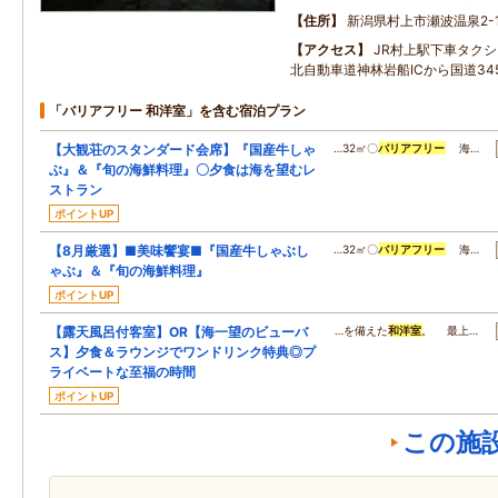
住所
新潟県村上市瀬波温泉2-1
アクセス
JR村上駅下車タク
北自動車道神林岩船ICから国道34
「バリアフリー 和洋室」を含む宿泊プラン
【大観荘のスタンダード会席】『国産牛しゃ
…32㎡〇
バリアフリー
海…
ぶ』＆『旬の海鮮料理』〇夕食は海を望むレ
ストラン
ポイントUP
【8月厳選】■美味饗宴■『国産牛しゃぶし
…32㎡〇
バリアフリー
海…
ゃぶ』＆『旬の海鮮料理』
ポイントUP
【露天風呂付客室】OR【海一望のビューバ
…を備えた
和洋室
。 最上…
ス】夕食＆ラウンジでワンドリンク特典◎プ
ライベートな至福の時間
ポイントUP
この施