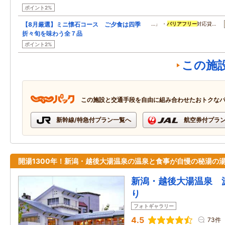
ポイント2%
【8月厳選】ミニ懐石コース ご夕食は四季
…」 ・
バリアフリー
対応貸…
折々旬を味わう全７品
ポイント2%
この施
この施設と交通手段を自由に組み合わせたおトクな
新幹線/特急付プラン一覧へ
航空券付プラ
開湯1300年！新潟・越後大湯温泉の温泉と食事が自慢の秘湯の
新潟・越後大湯温泉 
り
フォトギャラリー
4.5
73件