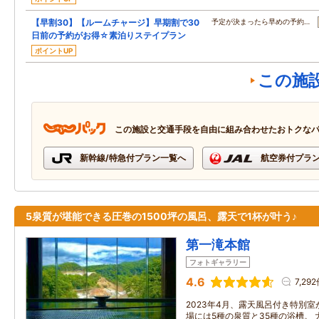
【早割30】【ルームチャージ】早期割で30
予定が決まったら早めの予約…
日前の予約がお得☆素泊りステイプラン
ポイントUP
この施
この施設と交通手段を自由に組み合わせたおトクな
新幹線/特急付プラン一覧へ
航空券付プラ
5泉質が堪能できる圧巻の1500坪の風呂、露天で1杯が叶う♪
第一滝本館
フォトギャラリー
4.6
7,29
2023年4月、露天風呂付き特別室
場には5種の泉質と35種の浴槽。