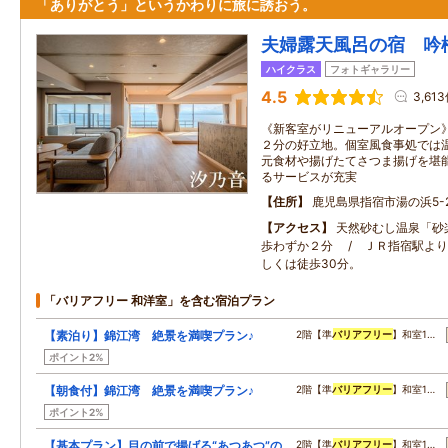
「ありがとう」というかわりに旅に誘おう。
夫婦露天風呂の宿 吟
ハイクラス
フォトギャラリー
4.5
3,61
《新客室がリニューアルオープン》
２分の好立地。個室風食事処では
元食材や揚げたてさつま揚げを堪
るサービスが充実
住所
鹿児島県指宿市湯の浜5-2
アクセス
天然砂むし温泉「砂楽
歩わずか２分 / ＪＲ指宿駅よ
しくは徒歩30分。
「バリアフリー 和洋室」を含む宿泊プラン
【素泊り】錦江湾 絶景を満喫プラン♪
2階【準
バリアフリー
】和室1…
ポイント2%
【朝食付】錦江湾 絶景を満喫プラン♪
2階【準
バリアフリー
】和室1…
ポイント2%
【基本プラン】目の前で揚げる“あつあつ”の
2階【準
バリアフリー
】和室1…