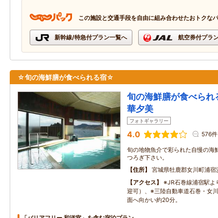
この施設と交通手段を自由に組み合わせたおトクな
新幹線/特急付プラン一覧へ
航空券付プラ
☆旬の海鮮膳が食べられる宿☆
旬の海鮮膳が食べら
華夕美
フォトギャラリー
4.0
576件
旬の地物魚介で彩られた自慢の海
つろぎ下さい。
住所
宮城県牡鹿郡女川町浦宿
アクセス
※JR石巻線浦宿駅
迎可）、※三陸自動車道石巻・女川
面へ向かい約20分。
「バリアフリー 和洋室」を含む宿泊プラン