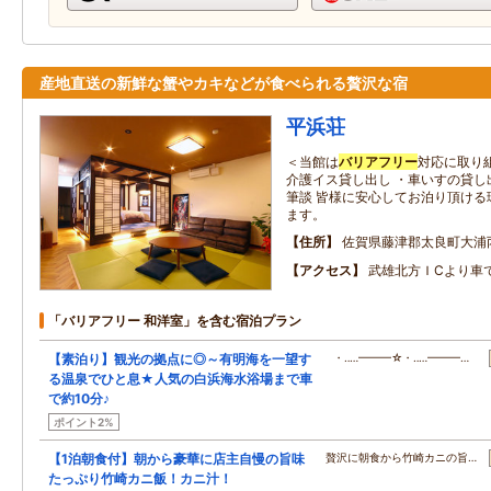
産地直送の新鮮な蟹やカキなどが食べられる贅沢な宿
平浜荘
＜当館は
バリアフリー
対応に取り
介護イス貸し出し ・車いすの貸し
筆談 皆様に安心してお泊り頂ける
ます。
住所
佐賀県藤津郡太良町大浦
アクセス
武雄北方ＩCより車
「バリアフリー 和洋室」を含む宿泊プラン
【素泊り】観光の拠点に◎～有明海を一望す
・‥…━━━☆・‥…━━━…
る温泉でひと息★人気の白浜海水浴場まで車
で約10分♪
ポイント2%
【1泊朝食付】朝から豪華に店主自慢の旨味
贅沢に朝食から竹崎カニの旨…
たっぷり竹崎カニ飯！カニ汁！