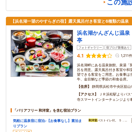
この施
【浜名湖一望のやすらぎの宿】露天風呂付き客室と6種類の温泉
浜名湖かんざんじ温泉
亭
フォトギャラリー
宿ブログ新着あり
4.1
1,211
浜名湖畔にある温泉旅館。泉湯「
呂を用意。露天風呂付き客室や和
望できる客室をご用意。お食事は
牛、金目鯛など季節の和食会席。
住所
静岡県浜松市中央区舘山
アクセス
ＪＲ浜松駅よりバス
寺スマートインターチェンジより
「バリアフリー 和洋室」を含む宿泊プラン
気軽に温泉宿に宿泊♪【お食事なし】素泊ま
和洋室
バストイレ付。 ５．…
りプラン