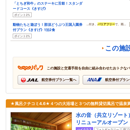
「とちぎ和牛」のステーキに舌鼓！スタンダ
ードコース《きすげ》
ポイント2%
動物たちと遊ぼう！那須どうぶつ王国入園券
…付き、
バリアフリー
で、雨…
付プラン《きすげ》1泊2食
ポイント2%
この施
この施設と交通手段を自由に組み合わせたおトクな
航空券付プラン一覧へ
航空券付プラン
★風呂クチコミ4.6★４つの大浴場と３つの無料貸切風呂で温泉
水の音（共立リゾート）
リニューアルオープン
ハイクラス
フォトギャラリー
宿ブ