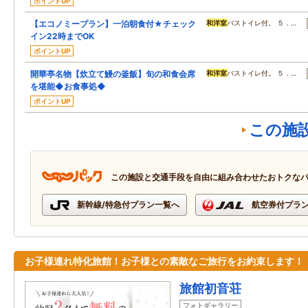
ポイントUP
【エコノミープラン】一泊朝食付★チェック
和洋室
バストイレ付。 ５．…
イン22時までOK
ポイントUP
開華亭名物【炊立て鰻の釜飯】旬の和食会席
和洋室
バストイレ付。 ５．…
を堪能◆お食事処◆
ポイントUP
この施
この施設と交通手段を自由に組み合わせたおトクな
新幹線/特急付プラン一覧へ
航空券付プラ
お子様連れ特化旅館！お子様との素敵なご旅行をお約束します！
旅館初音荘
フォトギャラリー