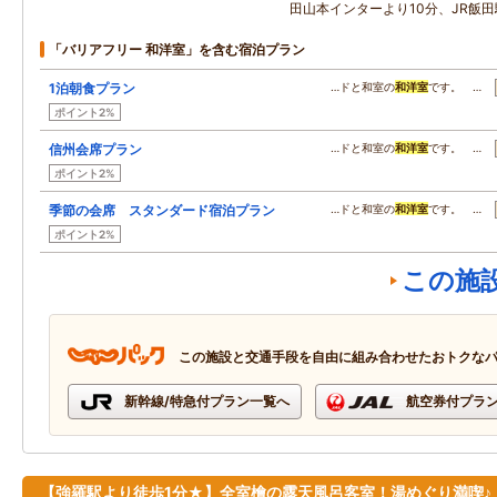
田山本インターより10分、JR飯田
「バリアフリー 和洋室」を含む宿泊プラン
1泊朝食プラン
…ドと和室の
和洋室
です。 …
ポイント2%
信州会席プラン
…ドと和室の
和洋室
です。 …
ポイント2%
季節の会席 スタンダード宿泊プラン
…ドと和室の
和洋室
です。 …
ポイント2%
この施
この施設と交通手段を自由に組み合わせたおトクな
新幹線/特急付プラン一覧へ
航空券付プラ
【強羅駅より徒歩1分★】全室檜の露天風呂客室！湯めぐり満喫♪