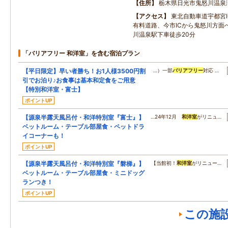
住所
栃木県日光市鬼怒川温泉
アクセス
東北自動車道宇都宮
有料道路、今市ICから鬼怒川方面
川温泉駅下車徒歩20分
「バリアフリー 和洋室」を含む宿泊プラン
【平日限定】早い者勝ち！お1人様3500円割
…）一部
バリアフリー
対応 …
引でお泊り♪お食事は基本和定食をご用意
【特別和洋室・富士】
ポイントUP
【源泉半露天風呂付・和洋特別室『富士』】
…24年12月
和洋室
がリニュ…
ベットルーム・テーブル部屋食・ペットドラ
イコーナーも！
ポイントUP
【源泉半露天風呂付・和洋特別室『磐梯』】
【当館初！
和洋室
がリニュー…
ベットルーム・テーブル部屋食・ミニドッグ
ランつき！
ポイントUP
この施