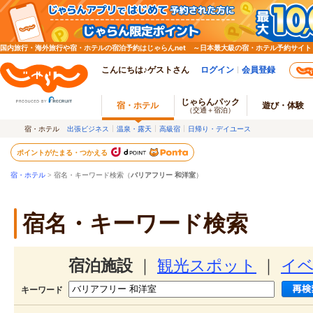
国内旅行・海外旅行や宿・ホテルの宿泊予約はじゃらんnet ～日本最大級の宿・ホテル予約サイト
こんにちは♪ゲストさん
ログイン
会員登録
じゃらんパック
宿・ホテル
遊び・体験
（交通＋宿泊）
宿・ホテル
出張ビジネス
温泉・露天
高級宿
日帰り・デイユース
ポイントがたまる・つかえる
宿・ホテル
> 宿名・キーワード検索（
バリアフリー 和洋室
）
宿名・キーワード検索
宿泊施設
｜
観光スポット
｜
イ
キーワード