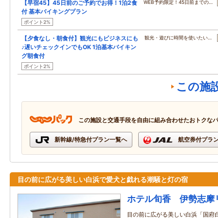
【早宿45】45日前のご予約でお得！1泊2食
WEB予約限定！45日前までの…
付 基本バイキングプラン
ポイント2%
【夕食なし・朝食付】観光にもビジネスにも
観光・遊びに時間を使いたい…
♪遅いチェックインでもOK 1泊基本バイキン
グ朝食付
ポイント2%
この施
この施設と交通手段を自由に組み合わせたおトクな
新幹線/特急付プラン一覧へ
航空券付プラ
目の前に広がる美しい白浜で愛犬と戯れる潮騒と灯の宿
ホテル旬香 伊勢志摩
目の前に広がる美しい白浜「国府