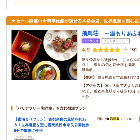
★セール開催中★料亭旅館が魅せる本格会席。世界遺産を望む宿
飛鳥荘 ～温もりあふ
ハイクラス
フォトギャラリー
4.9
28件
奈良公園から徒歩5分。 じゃらん
点！！ 奈良の旬と京会席を堪能。
飛鳥荘。
住所
奈良県奈良市高畑町1113
アクセス
車：大阪市内より高
45分。近鉄奈良駅から徒歩10分
５分）
「バリアフリー 和洋室」を含む宿泊プラン
【素泊まりプラン】 古都奈良の風情を味わ
…間取り■
和洋室
ツインル…
う！世界遺産を望む露天風呂◆奈良公園徒歩
5分で散策に便利
ポイント2%