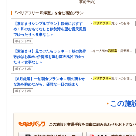
事前予約）
「バリアフリー 和洋室」を含む宿泊プラン
【素泊まりシンプルプラン】観光におすす
＜
バリアフリー
対応＞のお部…
め！和のおもてなしと伊勢湾を望む露天風呂
でゆったり＜食事なし＞
ポイント2%
【素泊まり】見つけたらラッキー！朝の海岸
…キー人気の
和洋室
・露天風…
散歩はお勧め♪伊勢湾を望む露天風呂でゆっ
たり＜食事なし＞
ポイント2%
【8月厳選】一泊朝食プラン◆～朝の爽やか
＜
バリアフリー
対応＞のお部…
な海を眺めながら、優雅な一日の始まり
ポイント2%
この施
この施設と交通手段を自由に組み合わせたおトクな