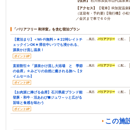
住所
石川県加賀市山代温泉東
アクセス
【電車】IR加賀温泉
（送迎有・予約要)【飛行機】小松
／金沢まで車で６０分
「バリアフリー 和洋室」を含む宿泊プラン
【素泊まり】＜Wi-Fi無料＞★22時レイトチ
…風呂、
バリアフリー
に配…
ェックインOK★滞在中いつでも浸かれる、
源泉かけ流し温泉！
ポイントUP
直前割引☆「源泉かけ流し大浴場 と 季節
…風呂
バリアフリー
に配…
の会席」☆みどりの自然に癒される旅へ【タ
イムセール】
ポイントUP
【お肉派に捧げる会席】石川県産ブランド能
…風呂
バリアフリー
に配…
登豚・和牛・活あわび■ジュワ～ッと広がる
旨味と食感を味わう
ポイントUP
この施