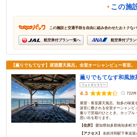
この施
この施設と交通手段を自由に組み合わせたおトクな
航空券付プラン一覧へ
航空券付プラン
【薫りでもてなす】展望露天風呂。全室オーシャンビュー客室。
薫りでもてなす和風旅
フォトギャラリー
4.3
722件
展望・客室露天風呂。知多の味覚
波音に癒される全室オーシャンビ
薫りで至福のひととき。カップル
思い出を彩ります。
住所
愛知県知多郡南知多町大
アクセス
名鉄河和駅下車送迎バ