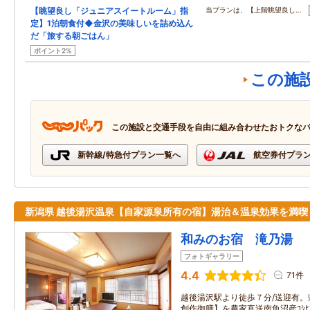
【眺望良し「ジュニアスイートルーム」指
当プランは、【上階眺望良し…
定】1泊朝食付◆金沢の美味しいを詰め込ん
だ「旅する朝ごはん」
ポイント2%
この施
この施設と交通手段を自由に組み合わせたおトクな
新幹線/特急付プラン一覧へ
航空券付プラ
新潟県 越後湯沢温泉【自家源泉所有の宿】湯治＆温泉効果を満喫
和みのお宿 滝乃湯
フォトギャラリー
4.4
71件
越後湯沢駅より徒歩７分/送迎有
創作御膳】を農家直送南魚沼産ｺｼﾋ