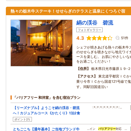
熱々の栃木牛ステーキ！せせらぎのテラスと温泉にくつろぐ宿
絹の渓谷 碧流
フォトギャラリー
4.3
51件
シェフが焼きあげる熱々の栃木牛ス
のせせらぎを聴きながら地元ワイナ
ースを楽しむ。 お肌にやさしいな
をお過ごしください！
住所
栃木県日光市藤原１９‐
アクセス
東北道宇都宮ＩＣか
乗り今市ＩＣから国道121号線で
す。同駅旧国道沿い
「バリアフリー 和洋室」を含む宿泊プラン
【リーズナブル】ようこそ絹の渓谷・碧流
∵*∴*∵*∴*∵*∴*∵*∴*∵…
へ！カジュアルコース《かたくり》1泊2食
ポイント2%
とちごこち【通年基本】ご当地ブランド牛
…イン
バリアフリー
対応 …