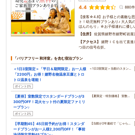
4.4
880件
【接客☆4.8】お子様との素敵な
ト！幼児無料プランあり♪ 大人気
ほんのもり」☆お子様連れに優し
住所
佐賀県嬉野市嬉野町岩屋川
アクセス
嬉野ＩＣを出て直進
つ目の信号右折。
「バリアフリー 和洋室」を含む宿泊プラン
＜1日3室限定＞「平日＆期間限定」お一人様
＜1日3室限定＞当館のスタン…
「2200円」お得！嬉野名物温泉豆腐とトロ
トロ温泉を堪能！
ポイント2%
【夏得】室数限定でスタンダードプランが3
【夏限定・特別価格】 室数…
300円OFF！花火セット付の夏限定ファミリ
ープラン♪
ポイント2%
【早期割45】45日前予約がお得！スタンダ
【当館が2年連続で「じゃら…
ードプランがお一人様2,200円OFF！「事前
決済限定早割45プラン」