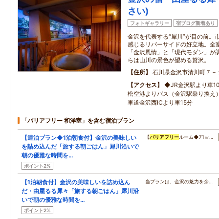
さい)
フォトギャラリー
宿ブログ新着あり
金沢を代表する“犀川”が目の前。
感じるリバーサイドの好立地。全
「金沢風情」と「現代モダン」が
らは山川の景色が望める贅沢。
住所
石川県金沢市清川町７－
アクセス
◆JR金沢駅より車1
松空港よりバス（金沢駅乗り換え）
車道金沢西ICより車15分
「バリアフリー 和洋室」を含む宿泊プラン
【連泊プラン◆1泊朝食付】金沢の美味しい
【
バリアフリー
ルーム◆71㎡…
を詰め込んだ「旅する朝ごはん」犀川沿いで
朝の優雅な時間を…
ポイント2%
【1泊朝食付】金沢の美味しいを詰め込ん
当プランは、金沢の魅力を余…
だ・由屋るる犀々「旅する朝ごはん」犀川沿
いで朝の優雅な時間を…
ポイント2%