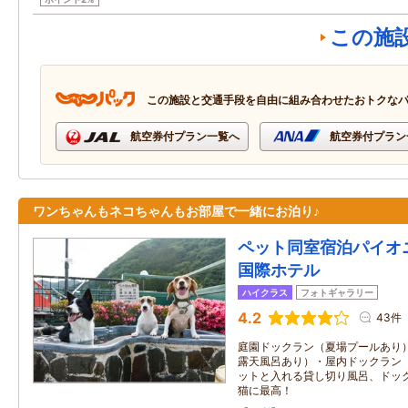
この施
この施設と交通手段を自由に組み合わせたおトクな
航空券付プラン一覧へ
航空券付プラン
ワンちゃんもネコちゃんもお部屋で一緒にお泊り♪
ペット同室宿泊パイオ
国際ホテル
ハイクラス
フォトギャラリー
4.2
43件
庭園ドックラン（夏場プールあり
露天風呂あり）・屋内ドックラン
ットと入れる貸し切り風呂、ドッ
猫に最高！