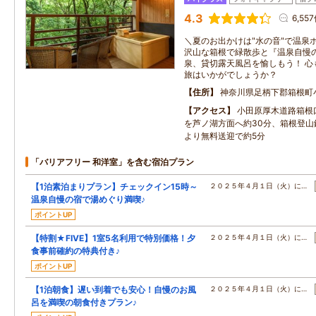
4.3
6,55
＼夏のお出かけは"水の音"で温泉
沢山な箱根で緑散歩と『温泉自慢
泉、貸切露天風呂を愉しもう！ 心
旅はいかがでしょうか？
住所
神奈川県足柄下郡箱根町
アクセス
小田原厚木道路箱根口
を芦ノ湖方面へ約30分、箱根登山
より無料送迎で約5分
「バリアフリー 和洋室」を含む宿泊プラン
【1泊素泊まりプラン】チェックイン15時～
２０２５年４月１日（火）に…
温泉自慢の宿で湯めぐり満喫♪
ポイントUP
【特割★FIVE】1室5名利用で特別価格！夕
２０２５年４月１日（火）に…
食事前確約の特典付き♪
ポイントUP
【1泊朝食】遅い到着でも安心！自慢のお風
２０２５年４月１日（火）に…
呂を満喫の朝食付きプラン♪