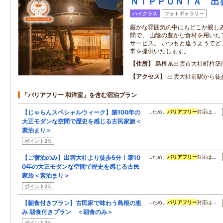
ＮＩＰＰＯＮＩＡ 出
ハイクラス
フォトギャラリー
厳かな雰囲気の中にもどこか親し
間で、 山陰の豊かな食材を用いた
サービス。 いつもと違うようでど
常を提供いたします。
住所
島根県出雲市大社町杵築
アクセス
出雲大社前駅から徒
「バリアフリー 和洋室」を含む宿泊プラン
【じゃらんスペシャルウィーク】築100年の
…ため、
バリアフリー
対応は…
大正モダンな空間で歴史を感じる古民家旅＜
素泊まり＞
ポイント2%
【ご宿泊のみ】出雲大社より徒歩5分！築10
…ため、
バリアフリー
対応は…
0年の大正モダンな空間で歴史を感じる古民
家旅＜素泊まり＞
ポイント2%
【朝食付きプラン】古民家で味わう島根の恵
…ため、
バリアフリー
対応は…
み 朝食付きプラン ＜朝食のみ＞
ポイント2%