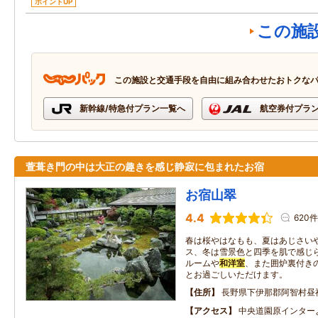
ポイントUP
この施
この施設と交通手段を自由に組み合わせたおトクな
新幹線/特急付プラン一覧へ
航空券付プラ
萱葺き門の中は大正の趣きを感じ静寂に包まれたお宿
お宿山翠
4.4
620件
春は桜やはなもも、夏はあじさい
ス、冬は雪景色と四季を肌で感じら
ルームや
和洋室
、また囲炉裏付き
とお過ごしいただけます。
住所
長野県下伊那郡阿智村昼
アクセス
中央道園原インター