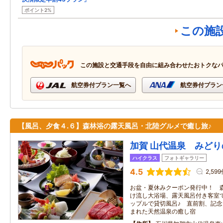
ポイント2%
この施
この施設と交通手段を自由に組み合わせたおトクな
航空券付プラン一覧へ
航空券付プラン
【風呂、夕食４.６】森林浴の露天風呂・北陸グルメで癒し旅
加賀 山代温泉 みどり
ハイクラス
フォトギャラリー
4.5
2,59
お盆・夏休みクーポン発行中！ 
け流し大浴場、露天風呂付き客室
ップルで貸切風呂♪ 直前割、記
まれた天然温泉の癒し宿