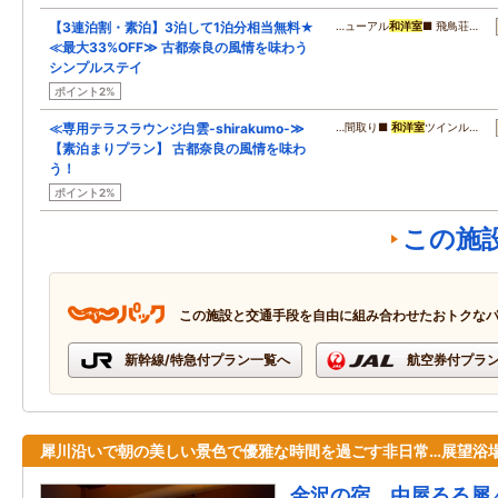
【3連泊割・素泊】3泊して1泊分相当無料★
…ューアル
和洋室
■ 飛鳥荘…
≪最大33%OFF≫ 古都奈良の風情を味わう
シンプルステイ
ポイント2%
≪専用テラスラウンジ白雲-shirakumo-≫
…間取り■
和洋室
ツインル…
【素泊まりプラン】 古都奈良の風情を味わ
う！
ポイント2%
この施
この施設と交通手段を自由に組み合わせたおトクな
新幹線/特急付プラン一覧へ
航空券付プラ
犀川沿いで朝の美しい景色で優雅な時間を過ごす非日常…展望浴
金沢の宿 由屋るる犀