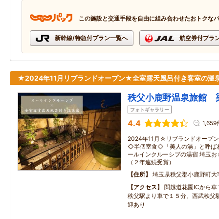
この施設と交通手段を自由に組み合わせたおトクな
新幹線/特急付プラン一覧へ
航空券付プラ
★2024年11月リブランドオープン★全室露天風呂付き客室の温
秩父小鹿野温泉旅館 
フォトギャラリー
4.4
1,65
2024年11月☆リブランドオープ
◇半個室食◇「美人の湯」と呼ば
ールインクルーシブの湯宿 埼玉
（２年連続受賞）
住所
埼玉県秩父郡小鹿野町大字
アクセス
関越道花園ICから車
秩父駅より車で１５分。西武秩父
迎あり