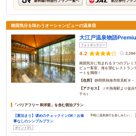
新幹線/特急付プラン一覧へ
航空券付プラ
南国気分を味わうオーシャンビューの温泉宿
大江戸温泉物語Premi
フォトギャラリー
4.2
2,39
南国気分に包まれる３つのプレミ
ビュー客室、海を望むレストラン
ートを満喫！
住所
静岡県熱海市咲見町８－
アクセス
ＪＲ熱海駅より徒歩
テル）
「バリアフリー 和洋室」を含む宿泊プラン
【素泊まり】遅めのチェックインOK！お食
手軽に温泉旅行を楽しみたい…
事なしのシンプルプラン
ポイント2%