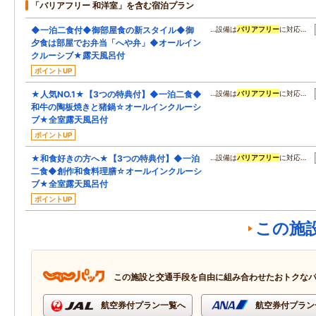
「バリアフリー 和洋室」を含む宿泊プラン
◆一泊二食付◆御部屋食の新スタイル◆御
…設備は
バリアフリー
に対応…
夕食は部屋でお弁当「へや弁」◆オールイン
クルーシブ★露天風呂付
ポイントUP
★人気NO.1★【3つの特典付】◆一泊二食◆
…設備は
バリアフリー
に対応…
和牛の陶板焼きと猪鍋☆オールインクルーシ
ブ★全室露天風呂付
ポイントUP
★和食好きの方へ★【3つの特典付】◆一泊
…設備は
バリアフリー
に対応…
二食◆創作和食料理膳☆オールインクルーシ
ブ★全室露天風呂付
ポイントUP
この施
この施設と交通手段を自由に組み合わせたおトクな
航空券付プラン一覧へ
航空券付プラン