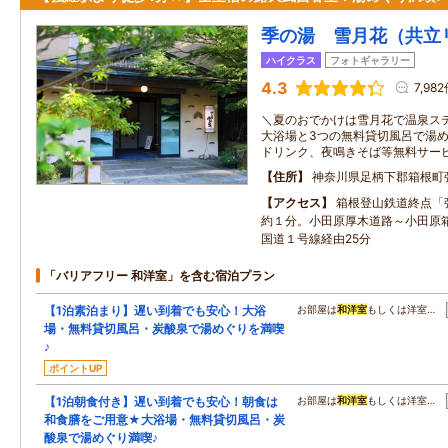
季の湯 雪月花（共立
ハイクラス
フォトギャラリー
4.3
7,98
＼夏のおでかけは雪月花で温泉ステ
大浴場と3つの無料貸切風呂で湯
ドリンク、夜鳴きそば等無料サー
住所
神奈川県足柄下郡箱根町
アクセス
箱根登山鉄道終点「
約１分。小田原厚木道路～小田原
国道１号線経由25分
「バリアフリー 和洋室」を含む宿泊プラン
【1泊素泊まり】遅い到着でも安心！大浴
お部屋は
和洋室
もしくは洋室…
場・無料貸切風呂・炭酸泉で湯めぐりを満喫
♪
ポイントUP
【1泊朝食付き】遅い到着でも安心！朝食は
お部屋は
和洋室
もしくは洋室…
和食膳をご用意★大浴場・無料貸切風呂・炭
酸泉で湯めぐり満喫♪