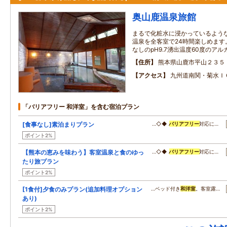
奥山鹿温泉旅館
まるで化粧水に浸かっているよう
温泉を全客室で24時間楽しめます
なしのpH9.7湧出温度60度のア
住所
熊本県山鹿市平山２３５
アクセス
九州道南関・菊水Ｉ
「バリアフリー 和洋室」を含む宿泊プラン
[食事なし]素泊まりプラン
…◇◆
バリアフリー
対応に…
ポイント2%
【熊本の恵みを味わう】客室温泉と食のゆっ
…◇◆
バリアフリー
対応に…
たり旅プラン
ポイント2%
[1食付]夕食のみプラン(追加料理オプション
…ベッド付き
和洋室
。客室露…
あり)
ポイント2%