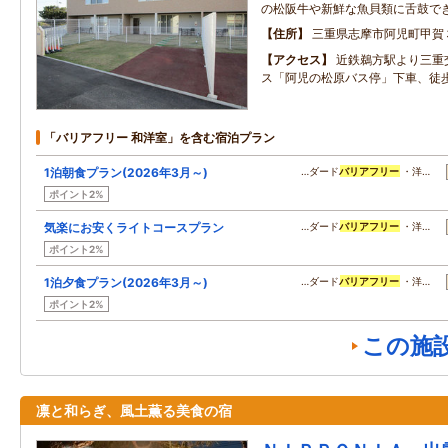
の松阪牛や新鮮な魚貝類に舌鼓で
住所
三重県志摩市阿児町甲賀
アクセス
近鉄鵜方駅より三重
ス「阿児の松原バス停」下車、徒
「バリアフリー 和洋室」を含む宿泊プラン
1泊朝食プラン(2026年3月～)
…ダード
バリアフリー
・洋…
ポイント2%
気楽にお安くライトコースプラン
…ダード
バリアフリー
・洋…
ポイント2%
1泊夕食プラン(2026年3月～)
…ダード
バリアフリー
・洋…
ポイント2%
この施
凛と和らぎ、風土薫る美食の宿