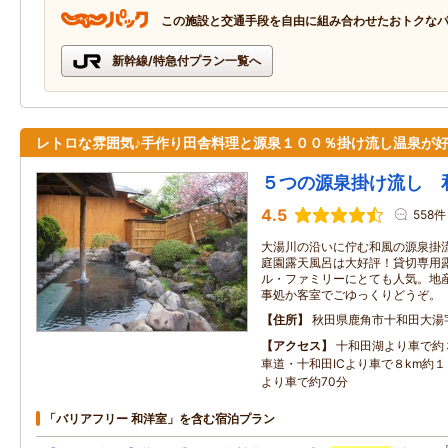
この施設と交通手段を自由に組み合わせたおトクな
新幹線/特急付プラン一覧へ
レトロな雰囲気♪手作り田舎料理と源泉１００％掛け流し温泉が
５つの源泉掛け流し 
4.5
558件
大湯川の沿いに佇む和風の源泉掛流
庭園露天風呂は大好評！貸切専用
ル・ファミリーにとても人気。地
事処か客室でごゆっくりどうぞ。
住所
秋田県鹿角市十和田大湯字
アクセス
十和田湖より車で約
車道・十和田ICより車で８km約
より車で約70分
「バリアフリー 和洋室」を含む宿泊プラン