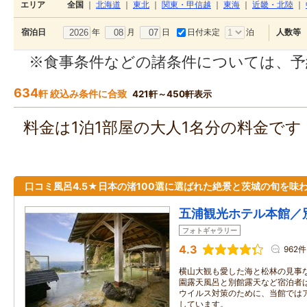
エリア
全国
｜
北海道
｜
東北
｜
関東・甲信越
｜
東海
｜
近畿・北陸
｜
年
月
日
日付未定
泊
宿泊日
人数等
※食事条件などの諸条件については、予
634
軒 絞込み条件に合致
421軒～450軒表示
料金は1泊1部屋の大人1名分の料金で
口コミ風呂4.5★日本の渚100選に選ばれた絶景と茨城の旬を味
五浦観光ホテル本館／
フォトギャラリー
4.3
962件
横山大観も愛した海と松林の見事
園露天風呂と別館露天など宿泊者
ウイルス対策のために、当館では
しています。