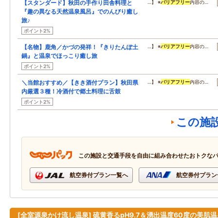
【スタンダード】秋田の手作り田舎料理と
…】 ※
バリアフリー
内容の…
『趣の異なる天然温泉風呂』でのんびり癒し
旅♪
ポイント2%
【名物】鹿角／かづの発祥！『きりたんぽ土
…】 ※
バリアフリー
内容の…
鍋』と温泉でほっこり癒し旅
ポイント2%
＼当館おすすめ／【きき酒付プラン】秋田県
…】 ※
バリアフリー
内容の…
内厳選３種！冷酒付で郷土料理に舌鼓
ポイント2%
この施
この施設と交通手段を自由に組み合わせたおトクな
航空券付プラン一覧へ
航空券付プラン
[全室源泉かけ流し温泉] 硫黄香るpH9.7＆湧出温度60度の美肌温