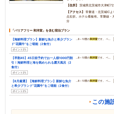
住所
茨城県北茨城市大津町72
アクセス
常磐道・北茨城ICよ
点右折。ホテル看板有。常磐線・
分
「バリアフリー 和洋室」を含む宿泊プラン
【海鮮料理プラン】新鮮な魚介と希少ブラン
…8～10畳の
和洋室
です。 ベ…
ド”花園牛”をご堪能（2食付）
ポイント2%
【早割45】45日前予約でお一人様1000円割
…8～10畳の
和洋室
です。 ベ…
引！海鮮料理と海を眺められる露天風呂（2
食付）
ポイント2%
【8月厳選】【海鮮料理プラン】新鮮な魚介
…8～10畳の
和洋室
です。 ベ…
と希少ブランド”花園牛”をご堪能（2食付）
ポイント2%
この施