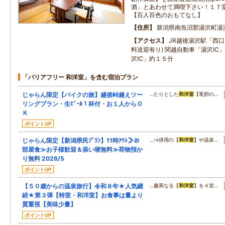
酒」とあわせて満喫下さい！１７
【百人百色のおもてなし】
住所
新潟県南魚沼郡湯沢町湯沢
アクセス
JR越後湯沢駅「西口
料送迎有り) 関越自動車「湯沢IC
沢IC」約１５分
「バリアフリー 和洋室」を含む宿泊プラン
じゃらん限定【バイクの旅】越後峠越えツー
…たりとした
和洋室
【竜胆の…
リングプラン・生ﾋﾞｰﾙ１杯付・お１人からＯ
Ｋ
ポイントUP
じゃらん限定【新潟県民ﾌﾟﾗﾝ】11時ｱｳﾄ≫お
…ｰﾑ併用の【
和洋室
】や温泉…
部屋食≫お子様歓迎＆添い寝無料≫荷物預か
り無料 2026/5
ポイントUP
【５０歳からの温泉旅行】令和８年★人気継
…趣異なる【
和洋室
】を４室…
続★第３弾【特室・和洋室】お食事は量より
質重視【美味少量】
ポイントUP