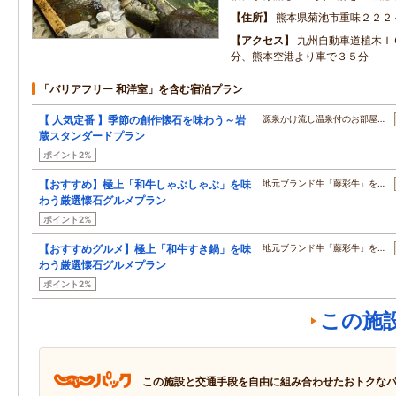
住所
熊本県菊池市重味２２２
アクセス
九州自動車道植木Ｉ
分、熊本空港より車で３５分
「バリアフリー 和洋室」を含む宿泊プラン
【 人気定番 】季節の創作懐石を味わう～岩
源泉かけ流し温泉付のお部屋…
蔵スタンダードプラン
ポイント2%
【おすすめ】極上「和牛しゃぶしゃぶ」を味
地元ブランド牛「藤彩牛」を…
わう厳選懐石グルメプラン
ポイント2%
【おすすめグルメ】極上「和牛すき鍋」を味
地元ブランド牛「藤彩牛」を…
わう厳選懐石グルメプラン
ポイント2%
この施
この施設と交通手段を自由に組み合わせたおトクな