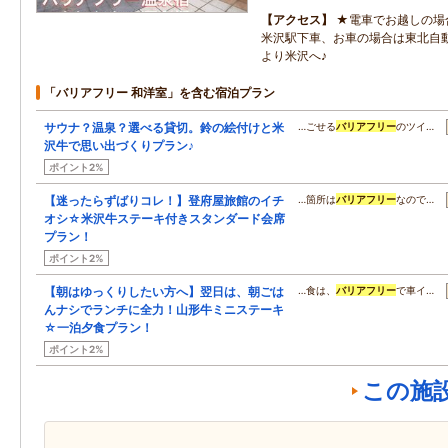
アクセス
★電車でお越しの場
米沢駅下車、お車の場合は東北自動
より米沢へ♪
「バリアフリー 和洋室」を含む宿泊プラン
サウナ？温泉？選べる貸切。鈴の絵付けと米
…ごせる
バリアフリー
のツイ…
沢牛で思い出づくりプラン♪
ポイント2%
【迷ったらずばりコレ！】登府屋旅館のイチ
…箇所は
バリアフリー
なので…
オシ☆米沢牛ステーキ付きスタンダード会席
プラン！
ポイント2%
【朝はゆっくりしたい方へ】翌日は、朝ごは
…食は、
バリアフリー
で車イ…
んナシでランチに全力！山形牛ミニステーキ
☆一泊夕食プラン！
ポイント2%
この施