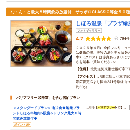
な・ん・と最大８時間飲み放題付 サッポロCLASSIC等全５０
しほろ温泉「プラザ緑
フォトギャラリー
4.7
794件
２０２５年４月に全館フルリニュー
は健康の湯、美容の湯と男女日替
牛Ⅹ（クロス）は赤身あっさりに
さを是非ご賞味ください♪
住所
北海道河東郡士幌町字下
アクセス
JR帯広駅より車で5
帯広音更ICより国道241号線経由
約30分
「バリアフリー 和洋室」を含む宿泊プラン
＜スタンダードプラン＞1泊2食◆地元ブラ
…浴場【
バリアフリー
対応】…
ンドしほろ牛焼肉5段膳＆ドリンク最大８時
間飲み放題付◆
ポイントUP