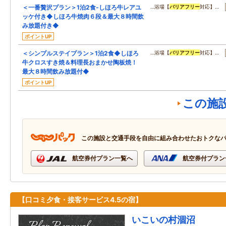
＜一番贅沢プラン＞1泊2食-しほろ牛レアユ
…浴場【
バリアフリー
対応】…
ッケ付き◆しほろ牛焼肉６段＆最大８時間飲
み放題付き◆
ポイントUP
＜シンプルステイプラン＞1泊2食◆しほろ
…浴場【
バリアフリー
対応】…
牛クロスすき焼＆料理長おまかせ陶板焼！
最大８時間飲み放題付◆
ポイントUP
この施
この施設と交通手段を自由に組み合わせたおトクな
航空券付プラン一覧へ
航空券付プラン
【口コミ夕食・接客サービス4.5の宿】
いこいの村涸沼