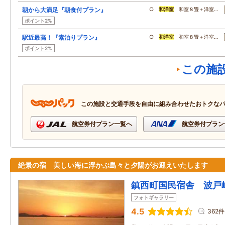
朝から大満足『朝食付プラン』
○
和洋室
和室８畳＋洋室…
ポイント2%
駅近最高！『素泊りプラン』
○
和洋室
和室８畳＋洋室…
ポイント2%
この施
この施設と交通手段を自由に組み合わせたおトクな
航空券付プラン一覧へ
航空券付プラン
絶景の宿 美しい海に浮かぶ島々と夕陽がお迎えいたします
鎮西町国民宿舎 波戸
フォトギャラリー
4.5
362件