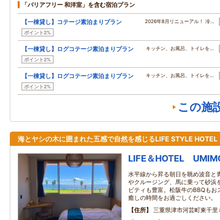
「バリアフリー 和洋室」を含む宿泊プラン
【一棟貸し】コテージ素泊まりプラン
2026年8月リニューアル！ 冷…
ポイント2%
【一棟貸し】ログコテージ素泊まりプラン
キッチン、お風呂、トイレを…
ポイント2%
【一棟貸し】ログコテージ素泊まりプラン
キッチン、お風呂、トイレを…
ポイント2%
この施
海とヤシの木に囲まれた五感で自然を感じるLIFE STYLE HOTEL
LIFE＆HOTEL UMIM
水平線から昇る朝日を眺め波音と
やクルージング、馬に乗って砂浜
ビティも豊富。松阪牛のBBQもお
癒しの時間をお過ごしください。
住所
三重県津市河芸町東千里