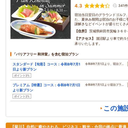
4.3
341件
宿泊当日翌日のグラウンドゴルフ、
た、夏休み期間は宿泊のお子様に
謎解きなどイベントが盛りだくさ
住所
茨城県鉾田市箕輪３６０
アクセス
涸沼駅より車で約５
承りいたします。
「バリアフリー 和洋室」を含む宿泊プラン
スタンダード【旬彩】コース：令和8年7月1
令和8年7月1日より、宿泊プ…
日より新プラン
ポイント2%
プレミアム【特選】コース：令和8年7月1日
令和8年7月1日より宿泊プラ…
より新プラン
ポイント2%
この施
【菊川】自然に癒やされる。ビジネス・観光・合宿の拠点に最適