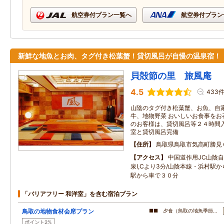
航空券付プラン一覧へ
航空券付プラン
新鮮な地魚とお肉、タグ付き松葉蟹！貸切風呂が自慢の温泉宿！
貝殻節の里 旅風庵
4.5
433
山陰のタグ付き松葉蟹、お魚、自
牛、地物野菜 おいしいお食事をお
のお客様は、貸切風呂等２４時間入
室と貸切風呂完備
住所
鳥取県鳥取市気高町勝見
アクセス
中国道作用JC山陰
泉I,Cより3分/山陰本線・浜村駅
駅から車で３０分
「バリアフリー 和洋室」を含む宿泊プラン
鳥取の地物食材会席プラン
■■ 夕食（鳥取の地魚季節…
ポイント2%