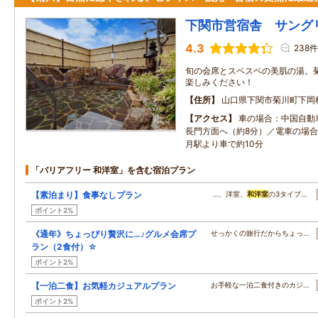
下関市営宿舎 サング
4.3
238件
旬の会席とスベスベの美肌の湯。
楽しみください！
住所
山口県下関市菊川町下岡
アクセス
車の場合：中国自動
長門方面へ（約8分）／電車の場合
月駅より車で約10分
「バリアフリー 和洋室」を含む宿泊プラン
【素泊まり】食事なしプラン
…、洋室、
和洋室
の3タイプ…
ポイント2%
《通年》ちょっぴり贅沢に…♪グルメ会席プ
せっかくの旅行だからちょっ…
ラン（2食付）☆
ポイント2%
【一泊二食】お気軽カジュアルプラン
お手軽な一泊二食付きのカジ…
ポイント2%