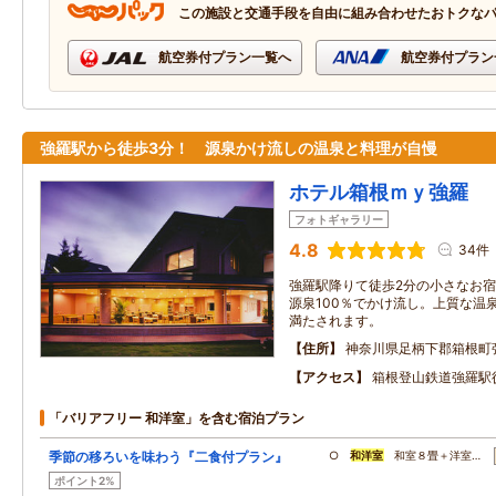
この施設と交通手段を自由に組み合わせたおトクな
航空券付プラン一覧へ
航空券付プラン
強羅駅から徒歩3分！ 源泉かけ流しの温泉と料理が自慢
ホテル箱根ｍｙ強羅
フォトギャラリー
4.8
34件
強羅駅降りて徒歩2分の小さなお
源泉100％でかけ流し。上質な温
満たされます。
住所
神奈川県足柄下郡箱根町
アクセス
箱根登山鉄道強羅駅
「バリアフリー 和洋室」を含む宿泊プラン
季節の移ろいを味わう『二食付プラン』
○
和洋室
和室８畳＋洋室…
ポイント2%