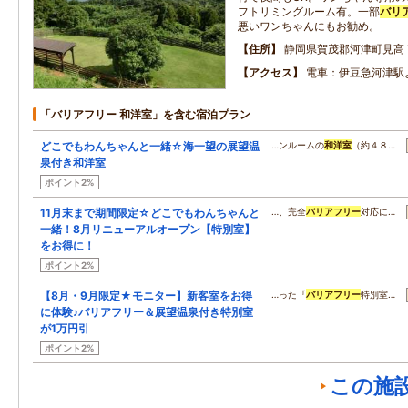
フトリミングルーム有。一部
バリ
悪いワンちゃんにもお勧め。
住所
静岡県賀茂郡河津町見高
アクセス
電車：伊豆急河津駅
「バリアフリー 和洋室」を含む宿泊プラン
どこでもわんちゃんと一緒☆海一望の展望温
…ンルームの
和洋室
（約４８…
泉付き和洋室
ポイント2%
11月末まで期間限定☆どこでもわんちゃんと
…、完全
バリアフリー
対応に…
一緒！8月リニューアルオープン【特別室】
をお得に！
ポイント2%
【8月・9月限定★モニター】新客室をお得
…った『
バリアフリー
特別室…
に体験♪バリアフリー＆展望温泉付き特別室
が1万円引
ポイント2%
この施