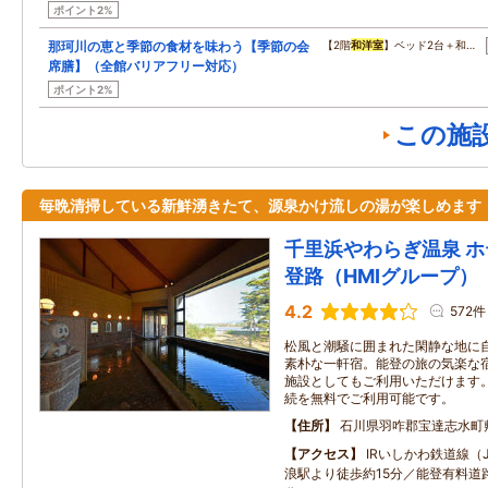
ポイント2%
那珂川の恵と季節の食材を味わう【季節の会
【2階
和洋室
】ベッド2台＋和…
席膳】（全館バリアフリー対応）
ポイント2%
この施
毎晩清掃している新鮮湧きたて、源泉かけ流しの湯が楽しめます
千里浜やわらぎ温泉 
登路（HMIグループ）
4.2
572件
松風と潮騒に囲まれた閑静な地に
素朴な一軒宿。能登の旅の気楽な
施設としてもご利用いただけます。 全
続を無料でご利用可能です。
住所
石川県羽咋郡宝達志水町
アクセス
IRいしかわ鉄道線（
浪駅より徒歩約15分／能登有料道