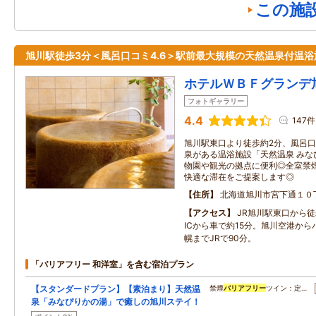
この施
旭川駅徒歩3分＜風呂口コミ4.6＞駅前最大規模の天然温泉付温浴
ホテルＷＢＦグランデ
フォトギャラリー
4.4
147件
旭川駅東口より徒歩約2分、風呂口
泉がある温浴施設「天然温泉 みな
物園や観光の拠点に便利◎全室禁
快適な滞在をご提案します◎
住所
北海道旭川市宮下通１０
アクセス
JR旭川駅東口から
ICから車で約15分。旭川空港から
幌までJRで90分。
「バリアフリー 和洋室」を含む宿泊プラン
【スタンダードプラン】【素泊まり】天然温
禁煙
バリアフリー
ツイン：定…
泉「みなぴりかの湯」で癒しの旭川ステイ！