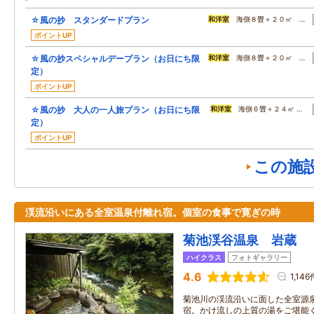
☆風の抄 スタンダードプラン
和洋室
海側８畳＋２０㎡ …
ポイントUP
☆風の抄スペシャルデープラン（お日にち限
和洋室
海側８畳＋２０㎡ …
定）
ポイントUP
☆風の抄 大人の一人旅プラン（お日にち限
和洋室
海側６畳＋２４㎡ …
定）
ポイントUP
この施
渓流沿いにある全室温泉付離れ宿。個室の食事で寛ぎの時
菊池渓谷温泉 岩蔵
ハイクラス
フォトギャラリー
4.6
1,146
菊池川の渓流沿いに面した全室源
宿。かけ流しの上質の湯をご堪能