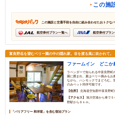
この施
この施設と交通手段を自由に組み合わせたおトクな
航空券付プラン一覧へ
航空券付プラン
富良野岳を望むベリー園の中の隠れ家。谷を渡る風に吹かれて。
ファームイン どこか
ラベンダーで知られる中富良野町
園に囲まれ、夏はベリー摘みもお
ながら、ハンモックでまどろむ。
のみペット同伴可能です。
住所
北海道空知郡中富良野町
アクセス
旭川空港から車で５
野駅から６ｋｍ。
「バリアフリー 和洋室」を含む宿泊プラン