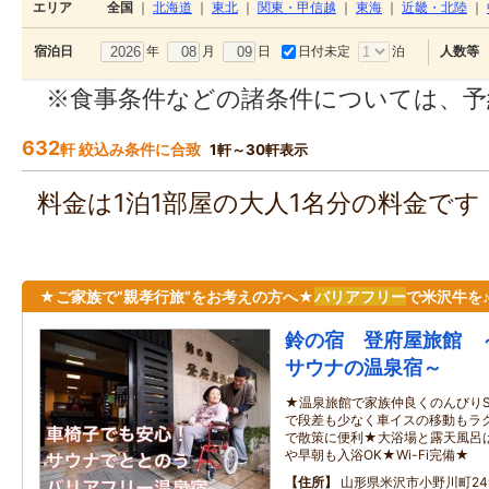
エリア
全国
｜
北海道
｜
東北
｜
関東・甲信越
｜
東海
｜
近畿・北陸
｜
年
月
日
日付未定
泊
宿泊日
人数等
※食事条件などの諸条件については、予
632
軒 絞込み条件に合致
1軒～30軒表示
料金は1泊1部屋の大人1名分の料金で
★ご家族で”親孝行旅”をお考えの方へ★
バリアフリー
で米沢牛を
鈴の宿 登府屋旅館 
サウナの温泉宿～
★温泉旅館で家族仲良くのんびりS
で段差も少なく車イスの移動もラ
で散策に便利★大浴場と露天風呂は
や早朝も入浴OK★Wi-Fi完備★
住所
山形県米沢市小野川町24