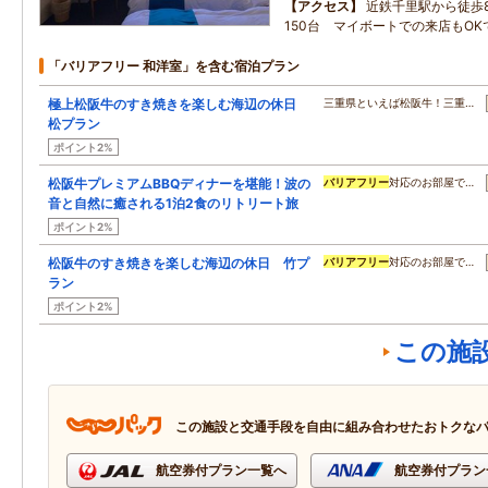
アクセス
近鉄千里駅から徒歩
150台 マイボートでの来店もOK
「バリアフリー 和洋室」を含む宿泊プラン
極上松阪牛のすき焼きを楽しむ海辺の休日
三重県といえば松阪牛！三重…
松プラン
ポイント2%
松阪牛プレミアムBBQディナーを堪能！波の
バリアフリー
対応のお部屋で…
音と自然に癒される1泊2食のリトリート旅
ポイント2%
松阪牛のすき焼きを楽しむ海辺の休日 竹プ
バリアフリー
対応のお部屋で…
ラン
ポイント2%
この施
この施設と交通手段を自由に組み合わせたおトクな
航空券付プラン一覧へ
航空券付プラン