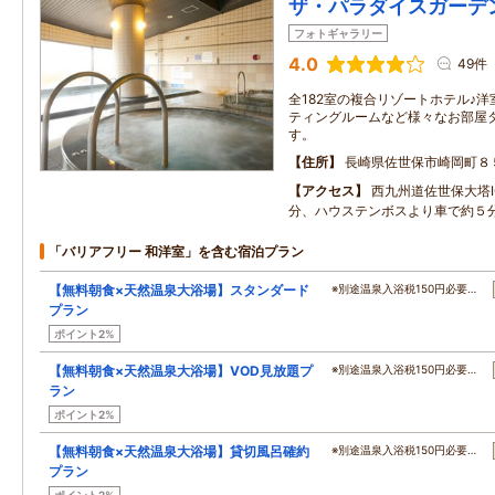
ザ・パラダイスガーデ
フォトギャラリー
4.0
49件
全182室の複合リゾートホテル♪洋
ティングルームなど様々なお部屋
す。
住所
長崎県佐世保市崎岡町８
アクセス
西九州道佐世保大塔
分、ハウステンボスより車で約５
「バリアフリー 和洋室」を含む宿泊プラン
【無料朝食×天然温泉大浴場】スタンダード
※別途温泉入浴税150円必要…
プラン
ポイント2%
【無料朝食×天然温泉大浴場】VOD見放題プ
※別途温泉入浴税150円必要…
ラン
ポイント2%
【無料朝食×天然温泉大浴場】貸切風呂確約
※別途温泉入浴税150円必要…
プラン