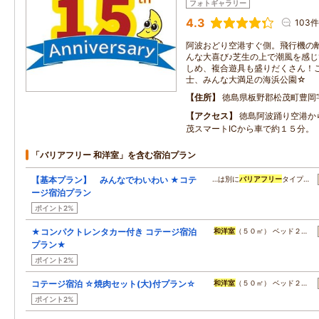
フォトギャラリー
4.3
103件
阿波おどり空港すぐ側。飛行機の
んな大喜び♪芝生の上で潮風を感
しめ、複合遊具も盛りだくさん！
士、みんな大満足の海浜公園☆
住所
徳島県板野郡松茂町豊岡
アクセス
徳島阿波踊り空港か
茂スマートICから車で約１５分。
「バリアフリー 和洋室」を含む宿泊プラン
【基本プラン】 みんなでわいわい ★コテ
…は別に
バリアフリー
タイプ…
ージ宿泊プラン
ポイント2%
★コンパクトレンタカー付き コテージ宿泊
和洋室
（５０㎡） ベッド２…
プラン★
ポイント2%
コテージ宿泊 ☆焼肉セット(大)付プラン☆
和洋室
（５０㎡） ベッド２…
ポイント2%