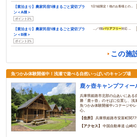
【素泊まり】農家民宿1棟まるごと貸切プラ
1日1組限定！他のお客様との…
ン＜A棟＞
ポイント2%
【素泊まり】農家民宿1棟まるごと貸切プラ
…／1階
バリアフリー
対応 …
ン＜B棟＞
ポイント2%
この施
魚つかみ体験開催中！浅瀬で遊べる自然いっぱいのキャンプ場
鹿ヶ壺キャンプフィー
兵庫県姫路市北部の山あいにある
勝「鹿ヶ壺」のそばに位置し、浅
魚つかみ体験開催中♪コテージや
心。
住所
兵庫県姫路市安富町関77
アクセス
中国自動車道 山崎I