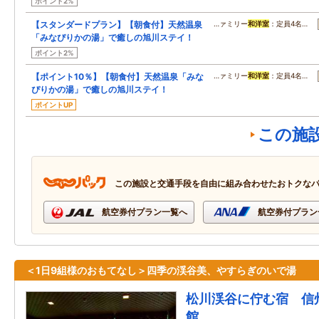
ポイント2%
【スタンダードプラン】【朝食付】天然温泉
…ァミリー
和洋室
：定員4名…
「みなぴりかの湯」で癒しの旭川ステイ！
ポイント2%
【ポイント10％】【朝食付】天然温泉「みな
…ァミリー
和洋室
：定員4名…
ぴりかの湯」で癒しの旭川ステイ！
ポイントUP
この施
この施設と交通手段を自由に組み合わせたおトクな
航空券付プラン一覧へ
航空券付プラン
＜1日9組様のおもてなし＞四季の渓谷美、やすらぎのいで湯
松川渓谷に佇む宿 信
館