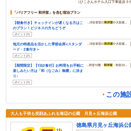
（ひこさんホテル入口下車徒歩３
「バリアフリー 和洋室」を含む宿泊プラン
【朝食付き】チェックインが遅くなる方はこ
…洋折衷型の
和洋室
や大部屋…
のプラン！ビジネスの方もどうぞ
ポイント2%
地元の特産品を活かした季節会席<スタンダ
…洋折衷型の
和洋室
や大部屋…
ード・2食付き＞
ポイント2%
【期間限定】【1泊2食付】お料理をお手軽に
…和室10畳・
和洋室
・和室20…
楽しみたい方は「和（なごみ）御膳」に決ま
り♪
ポイント2%
この施
大人も子供も笑顔あふれる海辺の公園 月見ヶ丘海浜公園
徳島県月見ヶ丘海浜公