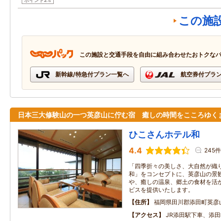
ポイント2%
この施
この施設と交通手段を自由に組み合わせたおトクな
新幹線/特急付プラン一覧へ
航空券付プラ
日本三大修験山の一つ英彦山に佇む宿 癒しの時間をこころゆく
ひこさんホテル和
4.4
245件
「四季折々の美しさ、大自然が織
和」をコンセプトに、英彦山の景
や、癒しの温泉、郷土の食材を活
ビスを提供いたします。
住所
福岡県田川郡添田町英彦
アクセス
JR添田駅下車、添