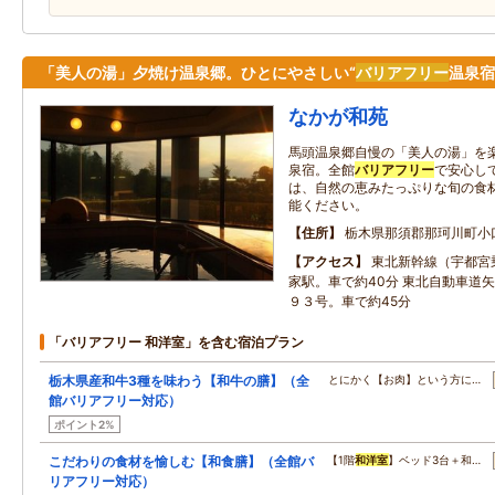
「美人の湯」夕焼け温泉郷。ひとにやさしい“
バリアフリー
温泉宿
なかが和苑
馬頭温泉郷自慢の「美人の湯」を
泉宿。全館
バリアフリー
で安心し
は、自然の恵みたっぷりな旬の食
能ください。
住所
栃木県那須郡那珂川町小口
アクセス
東北新幹線（宇都宮
家駅。車で約40分 東北自動車道
９３号。車で約45分
「バリアフリー 和洋室」を含む宿泊プラン
栃木県産和牛3種を味わう【和牛の膳】（全
とにかく【お肉】という方に…
館バリアフリー対応）
ポイント2%
こだわりの食材を愉しむ【和食膳】（全館バ
【1階
和洋室
】ベッド3台＋和…
リアフリー対応）