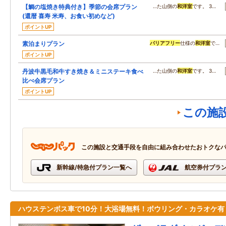
【鯛の塩焼き特典付き】季節の会席プラン
…た山側の
和洋室
です。 3…
(還暦 喜寿 米寿、お食い初めなど)
ポイントUP
素泊まりプラン
バリアフリー
仕様の
和洋室
で…
ポイントUP
丹波牛黒毛和牛すき焼き＆ミニステーキ食べ
…た山側の
和洋室
です。 3…
比べ会席プラン
ポイントUP
この施
この施設と交通手段を自由に組み合わせたおトクな
新幹線/特急付プラン一覧へ
航空券付プラ
ハウステンボス車で10分！大浴場無料！ボウリング・カラオケ有