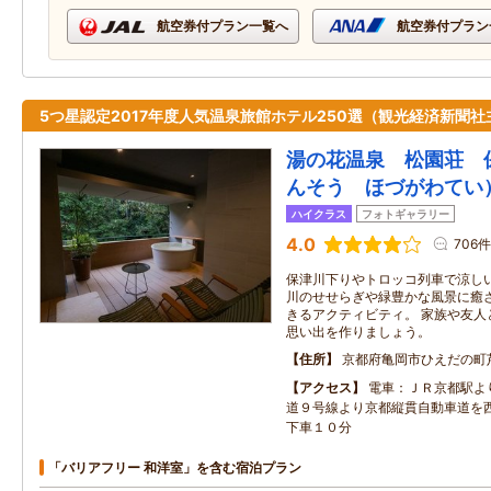
航空券付プラン一覧へ
航空券付プラン
5つ星認定2017年度人気温泉旅館ホテル250選（観光経済新聞社
湯の花温泉 松園荘 保
んそう ほづがわてい
ハイクラス
フォトギャラリー
4.0
706件
保津川下りやトロッコ列車で涼し
川のせせらぎや緑豊かな風景に癒
きるアクティビティ。 家族や友人
思い出を作りましょう。
住所
京都府亀岡市ひえだの町
アクセス
電車：ＪＲ京都駅よ
道９号線より京都縦貫自動車道を
下車１０分
「バリアフリー 和洋室」を含む宿泊プラン