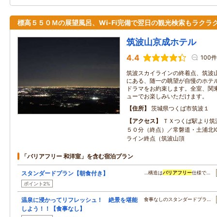
標高５５０Ｍの展望風呂、Wi-Fi完備で翌日の観光検索もラクラ
筑波山京成ホテル
4.4
100件
筑波スカイラインの終着点、筑波
にある、随一の眺望が自慢のホテ
ドラマをお約束します。全室、関
ューでお楽しみいただけます。
住所
茨城県つくば市筑波１
アクセス
ＴＸつくば駅より筑
５０分（終点）／常磐道・土浦北I
ライン終点（筑波山頂
「バリアフリー 和洋室」を含む宿泊プラン
スタンダードプラン【朝食付き】
…構造は
バリアフリー
仕様で…
ポイント2%
温泉に浸かってリフレッシュ！ 絶景を堪能
食事なしのスタンダードプラ…
しよう！！【食事なし】