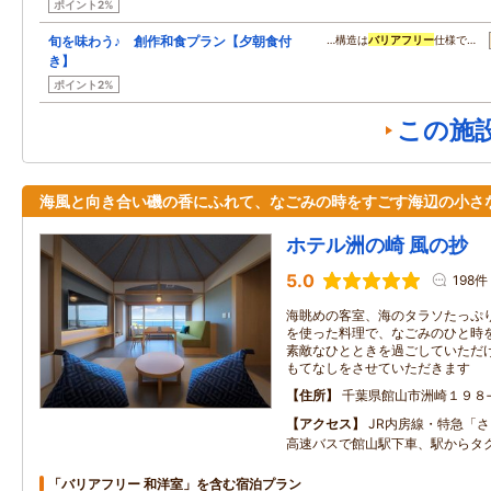
ポイント2%
旬を味わう♪ 創作和食プラン【夕朝食付
…構造は
バリアフリー
仕様で…
き】
ポイント2%
この施
海風と向き合い磯の香にふれて、なごみの時をすごす海辺の小さ
ホテル洲の崎 風の抄
5.0
198件
海眺めの客室、海のタラソたっぷ
を使った料理で、なごみのひと時
素敵なひとときを過ごしていただ
もてなしをさせていただきます
住所
千葉県館山市洲崎１９８
アクセス
JR内房線・特急「
高速バスで館山駅下車、駅からタ
「バリアフリー 和洋室」を含む宿泊プラン