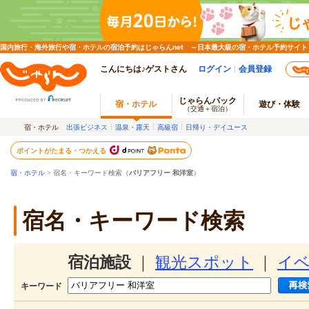
国内旅行・海外旅行や宿・ホテルの宿泊予約はじゃらんnet ～日本最大級の宿・ホテル予約サイト
こんにちは♪ゲストさん
ログイン
会員登録
じゃらんパック
宿・ホテル
遊び・体験
（交通＋宿泊）
宿・ホテル
出張ビジネス
温泉・露天
高級宿
日帰り・デイユース
ポイントがたまる・つかえる
宿・ホテル
> 宿名・キーワード検索（
バリアフリー 和洋室
）
宿名・キーワード検索
宿泊施設
｜
観光スポット
｜
イ
キーワード