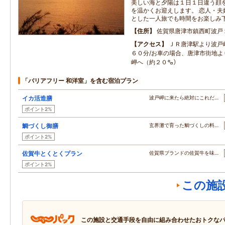
美しい海と夕陽は１日１日違う顔
を温かくお迎えします。 恋人・夫
とした一人旅でも時間をお楽しみ
住所
佐賀県唐津市鎮西町波戸
アクセス
ＪＲ唐津駅より波戸
６０分/お車の場合、唐津市街地よ
岬へ（約２０㌔）
「バリアフリー 和洋室」を含む宿泊プラン
イカ活造膳
波戸岬に来たら絶対にこれだ…
ポイント2%
鯛づくし御膳
玄界灘で育った鯛づくしの料…
ポイント2%
佐賀牛とくとくプラン
佐賀県ブランドの佐賀牛を味…
ポイント2%
この施
この施設と交通手段を自由に組み合わせたおトクな