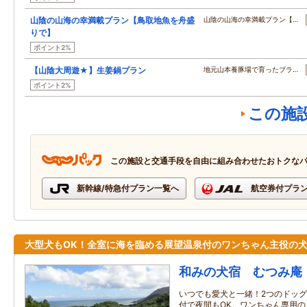
山陰の山海の幸満載プラン【鳥取地魚を舟盛
山陰の山海の幸満載プラン【…
りで】
ポイント2%
【山陰大周遊★】生姜鍋プラン
地元山本養豚場で育ったブラ…
ポイント2%
この施
この施設と交通手段を自由に組み合わせたおトクな
新幹線/特急付プラン一覧へ
航空券付プラ
大型犬もOK！全室に海を臨める展望温泉付のワンちゃん主役の
和みの犬宿 むつみ庵
いつでも愛犬と一緒！2つのドッ
付で夜間もOK。ワンちゃん専用