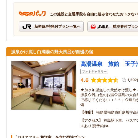
この施設と交通手段を自由に組み合わせたおトクな
新幹線/特急付プラン一覧へ
航空券付プラ
源泉かけ流し白濁湯の野天風呂が自慢の宿
高湯温泉 旅館 玉子
フォトギャラリー
4.6
1,39
★加水加温無しの天然かけ流し★ 
源泉◇乳白色のお湯◇福島の大自
で感じてください（＾＾）◇連泊が
備
住所
福島県福島市町庭坂字高
アクセス
福島駅下車、バスで3
スあり(要予約)≫
「バリアフリー 和洋室」を含む宿泊プラン