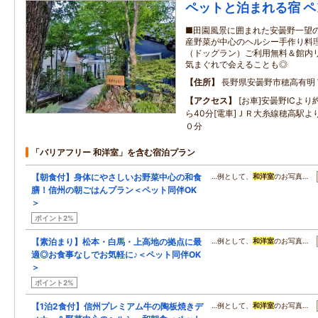
ペットと泊まれる宿 ペン
■田園風景に囲まれた安曇野一望の
産野菜が中心のヘルシー手作り料理
（ドッグラン）ご利用無料＆館内リ
気まぐれで会えることも◎
住所
長野県安曇野市穂高有明
アクセス
[お車]安曇野ICよ
ら40分[電車]ＪＲ大糸線穂高駅
０分
「バリアフリー 和洋室」を含む宿泊プラン
【朝食付】身体にやさしいお野菜中心の和食
…例として、
和洋室
のお写真…
膳！信州の朝ごはんプラン＜ペット同伴OK
＞
ポイント2%
【素泊まり】松本・白馬・上高地の拠点に最
…例として、
和洋室
のお写真…
適◎お食事なしでお気軽に♪＜ペット同伴OK
＞
ポイント2%
【1泊2食付】信州プレミアム牛の陶板焼きデ
…例として、
和洋室
のお写真…