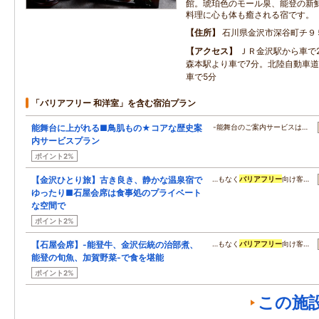
館。琥珀色のモール泉、能登の新
料理に心も体も癒される宿です。
住所
石川県金沢市深谷町チ９
アクセス
ＪＲ金沢駅から車で2
森本駅より車で7分。北陸自動車
車で5分
「バリアフリー 和洋室」を含む宿泊プラン
能舞台に上がれる■鳥肌もの★コアな歴史案
-能舞台のご案内サービスは…
内サービスプラン
ポイント2%
【金沢ひとり旅】古き良き、静かな温泉宿で
…もなく
バリアフリー
向け客…
ゆったり■石屋会席は食事処のプライベート
な空間で
ポイント2%
【石屋会席】-能登牛、金沢伝統の治部煮、
…もなく
バリアフリー
向け客…
能登の旬魚、加賀野菜-で食を堪能
ポイント2%
この施