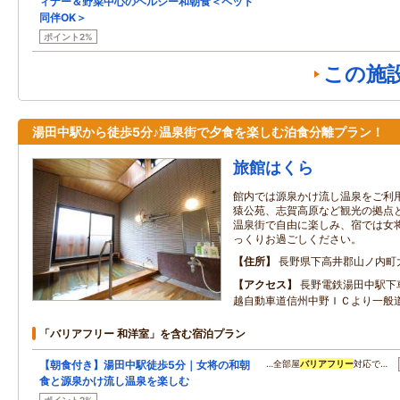
ィナー＆野菜中心のヘルシー和朝食＜ペット
同伴OK＞
ポイント2%
この施
湯田中駅から徒歩5分♪温泉街で夕食を楽しむ泊食分離プラン！
旅館はくら
館内では源泉かけ流し温泉をご利用
猿公苑、志賀高原など観光の拠点と
温泉街で自由に楽しみ、宿では女
っくりお過ごしください。
住所
長野県下高井郡山ノ内町大字
アクセス
長野電鉄湯田中駅下
越自動車道信州中野ＩＣより一般
「バリアフリー 和洋室」を含む宿泊プラン
【朝食付き】湯田中駅徒歩5分｜女将の和朝
…全部屋
バリアフリー
対応で…
食と源泉かけ流し温泉を楽しむ