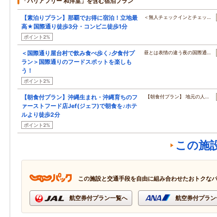
「バリアフリー 和洋室」を含む宿泊プラン
【素泊りプラン】那覇でお得に宿泊！立地最
＜無人チェックインとチェッ…
高★国際通り徒歩3分・コンビニ徒歩1分
ポイント2%
＜国際通り屋台村で飲み食べ歩く♪夕食付プ
昼とは表情の違う夜の国際通…
ラン＞国際通りのフードスポットを楽しも
う！
ポイント2%
【朝食付プラン】沖縄生まれ・沖縄育ちのフ
【朝食付プラン】 地元の人…
ァーストフード店Jef(ジェフ)で朝食を♪ホテ
ルより徒歩2分
ポイント2%
この施
この施設と交通手段を自由に組み合わせたおトクな
航空券付プラン一覧へ
航空券付プラン