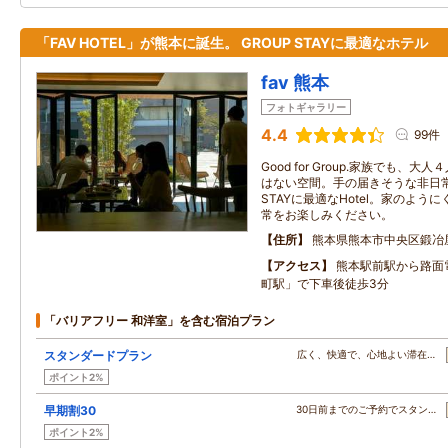
「FAV HOTEL」が熊本に誕生。 GROUP STAYに最適なホテル
fav 熊本
フォトギャラリー
4.4
99件
Good for Group.家族でも
はない空間。手の届きそうな非日常
STAYに最適なHotel。家のよ
常をお楽しみください。
住所
熊本県熊本市中央区鍛冶
アクセス
熊本駅前駅から路面
町駅」で下車後徒歩3分
「バリアフリー 和洋室」を含む宿泊プラン
スタンダードプラン
広く、快適で、心地よい滞在…
ポイント2%
早期割30
30日前までのご予約でスタン…
ポイント2%