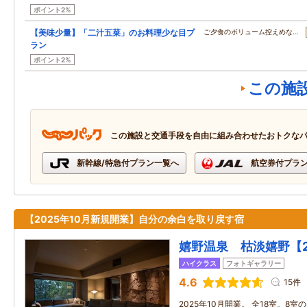
ポイント2%
【美味少量】「二汁五菜」のお料理少な目プ
ご夕食のボリューム控えめな…
ラン
ポイント2%
この施
この施設と交通手段を自由に組み合わせたおトクな
新幹線/特急付プラン一覧へ
航空券付プラ
【2025年10月新規開業】自分の余白を取り戻す宿
嬉野温泉 枯淡嬉野【2
ハイクラス
フォトギャラリー
4.6
15件
2025年10月開業。 全18室。8