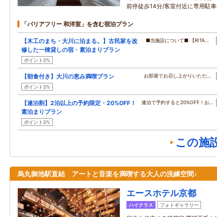
前停徒歩14分/客室付近に専用駐
「バリアフリー 和洋室」を含む宿泊プラン
【木工のまち・大川に泊まる。】古民家を改
■当施設について■ 【RITA…
修した一棟貸しの宿・素泊まりプラン
ポイント2%
【朝食付き】大川の恵み満喫プラン
お部屋でお召し上がりいただ…
ポイント2%
【連泊割】2泊以上の予約限定・20%OFF！
連泊で予約すると20%OFF！お…
素泊まりプラン
ポイント2%
この施
烏丸御池駅直結 アートと音楽を満喫する大人の洗練空間♪
エースホテル京都
ハイクラス
フォトギャラリー