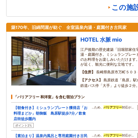
この施
築170年、旧綿問屋が紡ぐ 全室温泉内湯・庭園付き古民家
HOTEL 水脈 mio
江戸後期の歴史建築「旧堀部家住
湯・庭園付き。ミシュランプレー
のお料理をお楽しみいただけます
が近く、観光に便利な立地です。
住所
長崎県島原市万町５０３
アクセス
島原鉄道「島原」駅
鉄道バス停「大手」より徒歩２分
「バリアフリー 和洋室」を含む宿泊プラン
【朝食付き】ミシュランプレート獲得店「お
…ため、
バリアフリー
対応が…
料理まどか」朝御飯 島原駅徒歩7分／飲食
店街徒歩圏内
ポイント2%
【素泊まり】温泉内風呂と専用庭園付き古民
…ため、
バリアフリー
対応が…