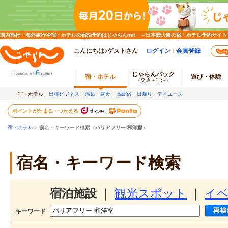
国内旅行・海外旅行や宿・ホテルの宿泊予約はじゃらんnet ～日本最大級の宿・ホテル予約サイト
こんにちは♪ゲストさん
ログイン
会員登録
じゃらんパック
宿・ホテル
遊び・体験
（交通＋宿泊）
宿・ホテル
出張ビジネス
温泉・露天
高級宿
日帰り・デイユース
ポイントがたまる・つかえる
宿・ホテル
> 宿名・キーワード検索（
バリアフリー 和洋室
）
宿名・キーワード検索
宿泊施設
｜
観光スポット
｜
イ
キーワード