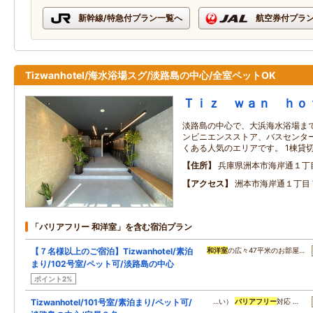
新幹線/特急付プラン一覧へ
航空券付プラ
Tizwanhotel/海水浴場スグ/淡路島の中心/全室ペットOK
Ｔｉｚ ｗａｎ ｈｏ
淡路島の中心で、大浜海水浴場まで
ンビニエンスストア、バスセンター
くある人気のエリアです。 1棟貸切
住所
兵庫県洲本市海岸通１丁
アクセス
洲本市海岸通１丁目
「バリアフリー 和洋室」を含む宿泊プラン
【７名様以上のご宿泊】Tizwanhotel/素泊
和洋室
の広々47平米のお部屋…
まり/102号室/ペット可/淡路島の中心
ポイント2%
Tizwanhotel/101号室/素泊まり/ペット可/
…い）
バリアフリー
対応 …