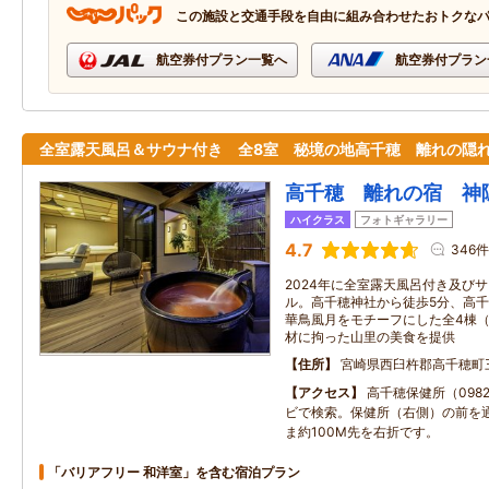
この施設と交通手段を自由に組み合わせたおトクな
航空券付プラン一覧へ
航空券付プラン
全室露天風呂＆サウナ付き 全8室 秘境の地高千穂 離れの隠
高千穂 離れの宿 神
ハイクラス
フォトギャラリー
4.7
346件
2024年に全室露天風呂付き及び
ル。高千穂神社から徒歩5分、高千
華鳥風月をモチーフにした全4棟（
材に拘った山里の美食を提供
住所
宮崎県西臼杵郡高千穂町
アクセス
高千穂保健所（0982-
ビで検索。保健所（右側）の前を
ま約100M先を右折です。
「バリアフリー 和洋室」を含む宿泊プラン