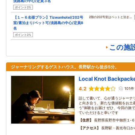
淡路島の中心/定員３名
ポイント2%
【１～６名様プラン】Tizwanhotel/202号
2階の202号室はペットと泊ま…
室/素泊まり/ペット可/淡路島の中心/定員8
名
ポイント2%
この施
ジャーナリングするゲストハウス。長野駅から徒歩5分。
Local Knot Backpa
4.2
101件
話して書いて、心が通うジャーナリ
と向き合う、新たな価値観をお土産
う“体験をお届け ぜひ、今回の旅
ていただけると幸いです
住所
長野県長野市中御所１‐６
アクセス
長野駅・善光寺口か