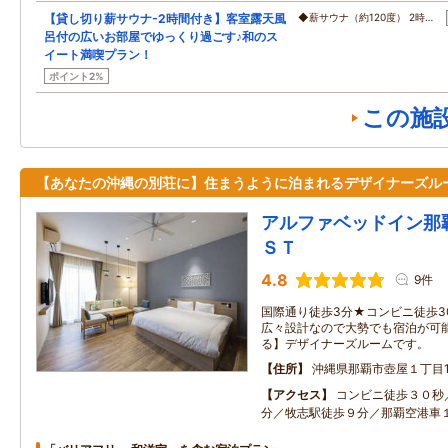
【貸し切り薪サウナ-2時間付き】客室露天風
◆薪サウナ（約120度） 2時…
呂付の広いお部屋でゆっくり過ごす♪和のス
イート満喫プラン！
ポイント2%
この施
【あなたの沖縄の別荘に】住まうように泊まれるデザイナーズル
アルファベッドイン那
ＳＴ
4.8
9件
国際通り徒歩3分★コンビニ徒歩3
広々設計なので大勢でも宿泊が可
る】デザイナーズルームです。
住所
沖縄県那覇市壺屋１丁目18
アクセス
コンビニ徒歩３０秒
分／牧志駅徒歩９分／那覇空港車