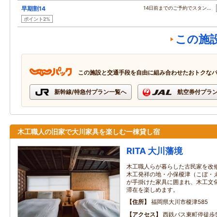
早期割14
14日前までのご予約でスタン…
ポイント2%
この施
この施設と交通手段を自由に組み合わせたおトクな
新幹線/特急付プラン一覧へ
航空券付プラ
木工職人の旧家で大川家具を楽しむ一棟貸し宿
RITA 大川藩境
木工職人らが暮らした古民家を改修
木工発祥の地・小保榎津（こぼ・
が手掛けた家具に囲まれ、木工文
滞在を楽しめます。
住所
福岡県大川市榎津585
アクセス
西鉄バス東町停徒歩