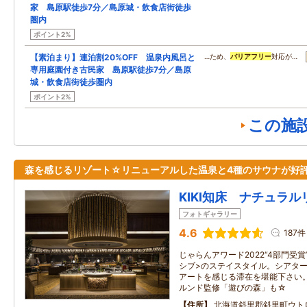
家 島原駅徒歩7分／島原城・飲食店街徒歩
圏内
ポイント2%
【素泊まり】連泊割20%OFF 温泉内風呂と
…ため、
バリアフリー
対応が…
専用庭園付き古民家 島原駅徒歩7分／島原
城・飲食店街徒歩圏内
ポイント2%
この施
森を感じるリゾート☆リニューアルした温泉と4種のサウナが好
KIKI知床 ナチュラ
フォトギャラリー
4.6
187件
じゃらんアワード2022“4部門受
シブ>のステイスタイル。シアタ
アートを感じる滞在を堪能下さい
ルンド監修「遊びの森」も☆
住所
北海道斜里郡斜里町ウト