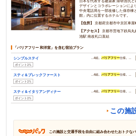
日本を代表する建築家 隈研吾氏と
デザインとコラボレーションによ
中央電話局を一部改修した保存棟
館」内に位置するホテルです。
住所
京都府京都市中京区車屋
アクセス
京都市営地下鉄烏丸
池駅 南改札口直結
「バリアフリー 和洋室」を含む宿泊プラン
シンプルステイ
…4組。
バリアフリー
仕様。…
ポイント2%
スティ＆ブレックファースト
…4組。
バリアフリー
仕様。…
ポイント2%
スティ＆イタリアンディナー
…4組。
バリアフリー
仕様。…
ポイント2%
この施
この施設と交通手段を自由に組み合わせたおトクな