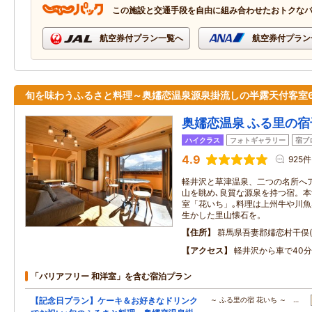
この施設と交通手段を自由に組み合わせたおトクな
航空券付プラン一覧へ
航空券付プラン
旬を味わうふるさと料理～奥嬬恋温泉源泉掛流しの半露天付客室
奥嬬恋温泉 ふる里の宿
ハイクラス
フォトギャラリー
宿ブ
4.9
925件
軽井沢と草津温泉、二つの名所へ
山を眺め､良質な源泉を持つ宿。本
室「花いち」｡料理は上州牛や川魚
生かした里山懐石を。
住所
群馬県吾妻郡嬬恋村干俣(
アクセス
軽井沢から車で40分
「バリアフリー 和洋室」を含む宿泊プラン
【記念日プラン】ケーキ＆お好きなドリンク
～ ふる里の宿 花いち ～ …