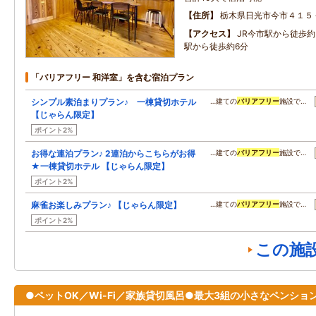
住所
栃木県日光市今市４１５
アクセス
JR今市駅から徒歩
駅から徒歩約6分
「バリアフリー 和洋室」を含む宿泊プラン
シンプル素泊まりプラン♪ 一棟貸切ホテル
…建ての
バリアフリー
施設で…
【じゃらん限定】
ポイント2%
お得な連泊プラン♪ 2連泊からこちらがお得
…建ての
バリアフリー
施設で…
★一棟貸切ホテル 【じゃらん限定】
ポイント2%
麻雀お楽しみプラン♪ 【じゃらん限定】
…建ての
バリアフリー
施設で…
ポイント2%
この施
●ペットOK／Wi-Fi／家族貸切風呂●最大3組の小さなペンショ