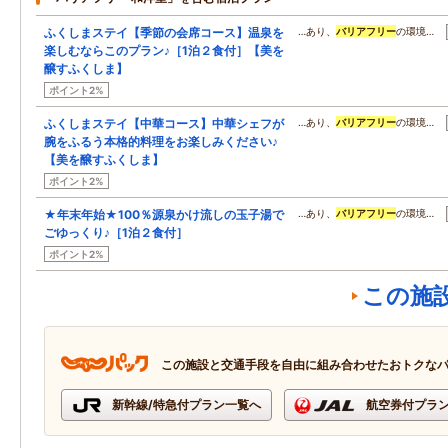
ふくしまステイ【季節の会席コース】温泉を
…あり、
バリアフリー
の環境…
楽しむならこのプラン♪［1泊２食付］【美を
醸すふくしま】
ポイント2%
ふくしまステイ【中華コース】中華シェフが
…あり、
バリアフリー
の環境…
腕をふるう本格的料理をお楽しみください♪
【美を醸すふくしま】
ポイント2%
★年末年始★100％源泉かけ流しの玉子湯で
…あり、
バリアフリー
の環境…
ごゆっくり♪［1泊２食付］
ポイント2%
この施
この施設と交通手段を自由に組み合わせたおトクな
新幹線/特急付プラン一覧へ
航空券付プラ