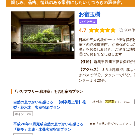
親しみ、品格、情緒のある常宿にしたいくつろぎの温泉宿。
お宿玉樹
ハイクラス
4.7
933件
日本の三大名段の一つ『伊香保石
廊下の純和風旅館。 伊香保の2つ
湯』をお楽しみ頂き、ご夕食は地場
理にておもてなし致します
住所
群馬県渋川市伊香保町伊
アクセス
ＪＲ上越線渋川駅よ
きバスで25分。タクシーで15分
ンターより20分。
「バリアフリー 和洋室」を含む宿泊プラン
自然の息づかいを感じる 【樹亭最上階】花
…キ付き
和洋室
です。 お…
梨・花水木 客室宿泊プラン
ポイント2%
平成26年11月完成自然の息づかいを感じる
☆☆「自然の息づかいに心と…
「樹亭」水連・木蓮客室宿泊プラン