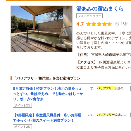
湯あみの宿ぬまくら
フォトギャラリー
4.7
15件
のんびりとした風景の中、丁寧に
感じる穏やかな館内のデザイン、
い源泉かけ流しの湯・・・つかず
ちしております。
住所
宮城県大崎市鳴子温泉字
アクセス
JR川渡温泉駅より車
IC出口より鳴子温泉方面に向かい
「バリアフリー 和洋室」を含む宿泊プラン
8月限定特価！特別プラン！地元の味をちょ
…す。
バリアフリー
設計の…
っとずつ。量は控えめ、でも味わいはしっか
り。朝・夕2食付き
ポイント2%
【1部屋限定】客室露天風呂付！広いお部屋
…す。
バリアフリー
設計の…
でゆっくり♪和のスイート満喫プラン！
ポイント2%