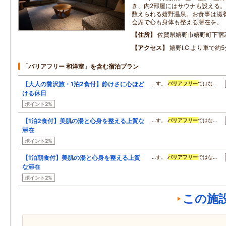
き、内2部屋にはサウナも設える
数えられる嬉野温泉。お食事は滋
会席で心も身体も整える滞在を。
住所
佐賀県嬉野市嬉野町下宿
アクセス
嬉野I.C.より車で約5
「バリアフリー 和洋室」を含む宿泊プラン
【大人の贅沢旅・1泊2食付】静けさに心ほど
…す。
バリアフリー
ではな…
ける休日
ポイント2%
【1泊2食付】美肌の湯と心身を整える上質な
…す。
バリアフリー
ではな…
滞在
ポイント2%
【1泊朝食付】美肌の湯と心身を整える上質
…す。
バリアフリー
ではな…
な滞在
ポイント2%
この施