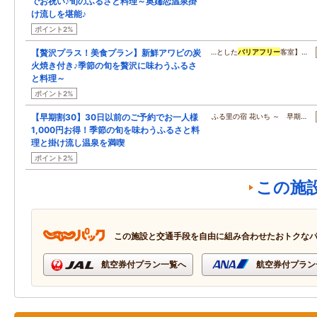
でお祝い♪旬のふるさと料理～奥嬬恋温泉掛
け流しを堪能♪
ポイント2%
【贅沢プラス！美食プラン】新鮮アワビの炭
…とした
バリアフリー
客室】…
火焼き付き♪季節の旬を贅沢に味わうふるさ
と料理～
ポイント2%
【早期割30】30日以前のご予約でお一人様
ふる里の宿 花いち ～ 早期…
1,000円お得！季節の旬を味わうふるさと料
理と掛け流し温泉を満喫
ポイント2%
この施
この施設と交通手段を自由に組み合わせたおトクな
航空券付プラン一覧へ
航空券付プラン