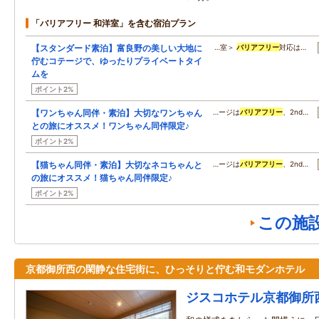
「バリアフリー 和洋室」を含む宿泊プラン
【スタンダード素泊】富良野の美しい大地に
…室＞
バリアフリー
対応は…
佇むコテージで、ゆったりプライベートタイ
ムを
ポイント2%
【ワンちゃん同伴・素泊】大切なワンちゃん
…ージは
バリアフリー
、2nd…
との旅にオススメ！ワンちゃん同伴限定♪
ポイント2%
【猫ちゃん同伴・素泊】大切なネコちゃんと
…ージは
バリアフリー
、2nd…
の旅にオススメ！猫ちゃん同伴限定♪
ポイント2%
この施
京都御所西の閑静な住宅街に、ひっそりと佇む和モダンホテル
ジスコホテル京都御所