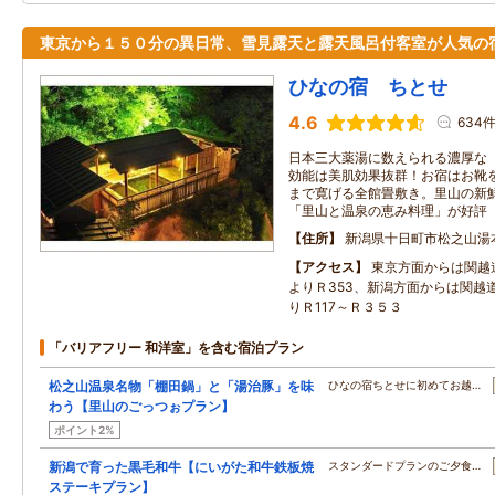
東京から１５０分の異日常、雪見露天と露天風呂付客室が人気の
ひなの宿 ちとせ
4.6
634
日本三大薬湯に数えられる濃厚な（
効能は美肌効果抜群！お宿はお靴
まで寛げる全館畳敷き。里山の新
「里山と温泉の恵み料理」が好評
住所
新潟県十日町市松之山湯
アクセス
東京方面からは関越
よりＲ353、新潟方面からは関越
りＲ117～Ｒ３５３
「バリアフリー 和洋室」を含む宿泊プラン
松之山温泉名物「棚田鍋」と「湯治豚」を味
ひなの宿ちとせに初めてお越…
わう【里山のごっつぉプラン】
ポイント2%
新潟で育った黒毛和牛【にいがた和牛鉄板焼
スタンダードプランのご夕食…
ステーキプラン】