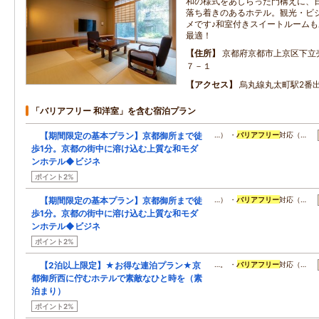
和の様式をあしらった門構えに、
落ち着きのあるホテル。観光・ビ
メです♪和室付きスイートルーム
最適！
住所
京都府京都市上京区下立
７－１
アクセス
烏丸線丸太町駅2番
「バリアフリー 和洋室」を含む宿泊プラン
【期間限定の基本プラン】京都御所まで徒
…） ・
バリアフリー
対応（…
歩1分。京都の街中に溶け込む上質な和モダ
ンホテル◆ビジネ
ポイント2%
【期間限定の基本プラン】京都御所まで徒
…） ・
バリアフリー
対応（…
歩1分。京都の街中に溶け込む上質な和モダ
ンホテル◆ビジネ
ポイント2%
【2泊以上限定】★お得な連泊プラン★京
…。 ・
バリアフリー
対応（…
都御所西に佇むホテルで素敵なひと時を（素
泊まり）
ポイント2%