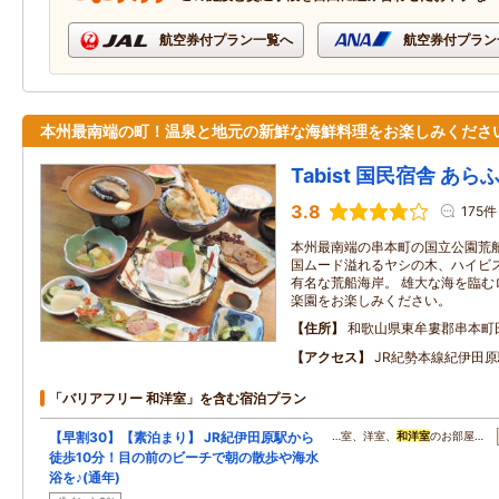
航空券付プラン一覧へ
航空券付プラン
本州最南端の町！温泉と地元の新鮮な海鮮料理をお楽しみくださ
Tabist 国民宿舎 あ
3.8
175件
本州最南端の串本町の国立公園荒船
国ムード溢れるヤシの木、ハイビ
有名な荒船海岸。 雄大な海を臨む
楽園をお楽しみください。
住所
和歌山県東牟婁郡串本町
アクセス
JR紀勢本線紀伊田原
「バリアフリー 和洋室」を含む宿泊プラン
【早割30】【素泊まり】 JR紀伊田原駅から
…室、洋室、
和洋室
のお部屋…
徒歩10分！目の前のビーチで朝の散歩や海水
浴を♪(通年)