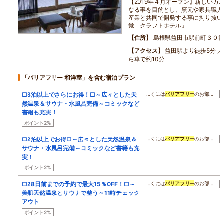
【2019年４月オープン】新しい
なる事を目的とし、窯元や家具職
産業と共同で開発する事に拘り抜
覚「クラフトホテル」
住所
島根県益田市駅前町３０
アクセス
益田駅より徒歩5分 
ら車で約10分
「バリアフリー 和洋室」を含む宿泊プラン
□3泊以上でさらにお得！□～広々とした天
…くには
バリアフリー
のお部…
然温泉＆サウナ・水風呂完備～コミックなど
書籍も充実！
ポイント2%
□2泊以上でお得□～広々とした天然温泉＆
…くには
バリアフリー
のお部…
サウナ・水風呂完備～コミックなど書籍も充
実！
ポイント2%
□28日前までの予約で最大15％OFF！□～
…くには
バリアフリー
のお部…
美肌天然温泉とサウナで整う～11時チェック
アウト
ポイント2%