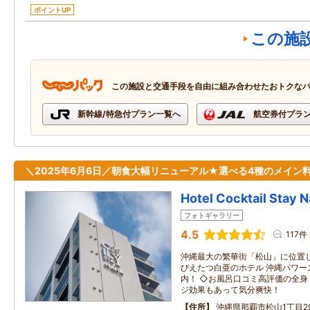
ポイントUP
この施
この施設と交通手段を自由に組み合わせたおトクな
新幹線/特急付プラン一覧へ
航空券付プラ
＼2025年6月6日／朝食大幅リニューアル★選べる4種のメイン料
Hotel Cocktail Stay 
フォトギャラリー
4.5
117件
沖縄最大の繁華街「松山」に位置
びえたつ白亜のホテル 沖縄パワー
内！ ◇お風呂口コミ高評価の全
ジ効果もあって気分爽快！
住所
沖縄県那覇市松山1丁目29