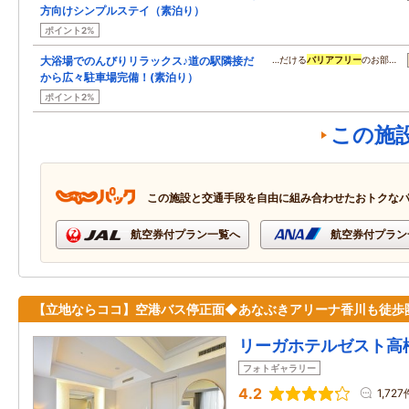
方向けシンプルステイ（素泊り）
ポイント2%
大浴場でのんびりリラックス♪道の駅隣接だ
…だける
バリアフリー
のお部…
から広々駐車場完備！(素泊り）
ポイント2%
この施
この施設と交通手段を自由に組み合わせたおトクな
航空券付プラン一覧へ
航空券付プラン
【立地ならココ】空港バス停正面◆あなぶきアリーナ香川も徒歩
リーガホテルゼスト高
フォトギャラリー
4.2
1,727