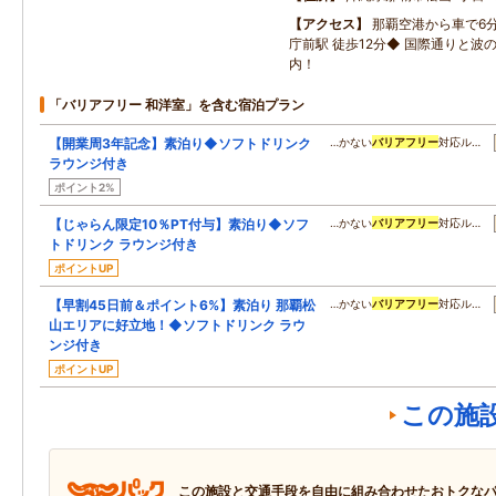
アクセス
那覇空港から車で6
庁前駅 徒歩12分◆ 国際通りと波
内！
「バリアフリー 和洋室」を含む宿泊プラン
【開業周3年記念】素泊り◆ソフトドリンク
…かない
バリアフリー
対応ル…
ラウンジ付き
ポイント2%
【じゃらん限定10％PT付与】素泊り◆ソフ
…かない
バリアフリー
対応ル…
トドリンク ラウンジ付き
ポイントUP
【早割45日前＆ポイント6%】素泊り 那覇松
…かない
バリアフリー
対応ル…
山エリアに好立地！◆ソフトドリンク ラウ
ンジ付き
ポイントUP
この施
この施設と交通手段を自由に組み合わせたおトクな