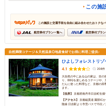
この施
この施設と交通手段を自由に組み合わせたおトクな
航空券付プラン一覧へ
航空券付プラン
自然満喫コテージ＆天然温泉◎地産食材でお得に料理ご提供♪
ひよしフォレストリゾ
4.1
208件
大自然の中にある山の家は、目の
り、BBQを楽しめるコテージや、
だんに使った料理など、京都の四
ます。
住所
京都府南丹市日吉町生畑
アクセス
京都縦貫道 園部ICか
陰線 日吉駅より市営バスで15分／