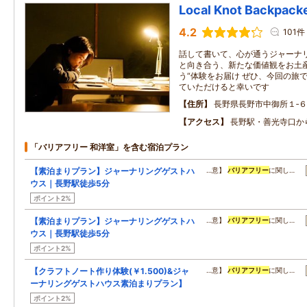
Local Knot Backpa
4.2
101件
話して書いて、心が通うジャーナリ
と向き合う、新たな価値観をお土産
う“体験をお届け ぜひ、今回の旅
ていただけると幸いです
住所
長野県長野市中御所１‐６
アクセス
長野駅・善光寺口か
「バリアフリー 和洋室」を含む宿泊プラン
【素泊まりプラン】ジャーナリングゲストハ
…意】
バリアフリー
に関し…
ウス｜長野駅徒歩5分
ポイント2%
【素泊まりプラン】ジャーナリングゲストハ
…意】
バリアフリー
に関し…
ウス｜長野駅徒歩5分
ポイント2%
【クラフトノート作り体験(￥1.500)&ジャ
…意】
バリアフリー
に関し…
ーナリングゲストハウス素泊まりプラン】
ポイント2%