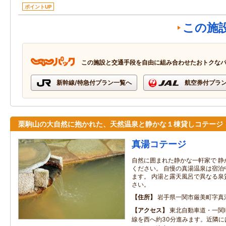
ポイントUP
この施
この施設と交通手段を自由に組み合わせたおトクな
新幹線/特急付プラン一覧へ
航空券付プラ
栗駒山の大自然に抱かれた、天然温泉と静かな１棟貸しコテージ
真湯コテージ
自然に囲まれた静かな一軒家で 静
ください。 自慢の真湯温泉は宿泊
ます。 内湯と露天風呂で異なる泉
さい。
住所
岩手県一関市厳美町字真
アクセス
東北自動車道・一関I
線を西へ約30分進みます。近隣に