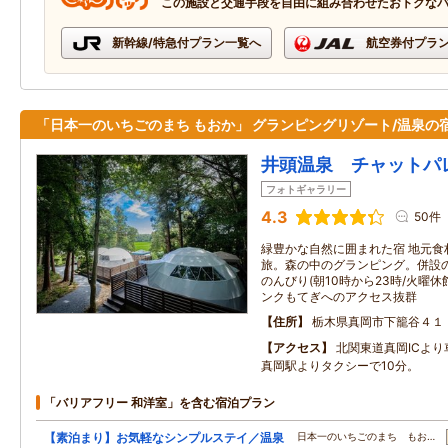
この施設と交通手段を自由に組み合わせたおトクな
新幹線/特急付プラン一覧へ
航空券付プラ
「日本一のいちごのまち もおか」 グランピングリゾート/温泉の
井頭温泉 チャットパ
フォトギャラリー
4.3
50件
緑豊かな自然に囲まれた宿 地元食
旅。森の中のグランピング。併設
のんびり(朝10時から23時/火曜
ンクもてぎへのアクセス抜群
住所
栃木県真岡市下籠谷４１
アクセス
北関東道真岡ICより
真岡駅よりタクシーで10分。
「バリアフリー 和洋室」を含む宿泊プラン
【素泊まり】お気軽なシンプルステイ／温泉
日本一のいちごのまち もお…