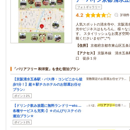
フォトギャラリー
4.2
318件
人気スポットの清水寺や、京阪清
光やビジネスはもちろん、様々な
す。 スタイリッシュなお寛ぎ空間
能くださいませ(*^_^*)
住所
京都府京都市東山区五条
アクセス
京阪本線 清水五条
口 徒歩１分
「バリアフリー 和洋室」を含む宿泊プラン
【京阪清水五条駅・バス停・コンビニから徒
室数限定のお部屋お任せプラ…
歩1分！】超☆駅チカホテルのお部屋お任せ
プラン♪
ポイント2%
【ドリンク飲み放題に無料ランドリーetc.…
…いは、
バリアフリー
仕様！…
各種サービスも充実♪】☆のんびりステイの
連泊プラン☆
ポイント2%