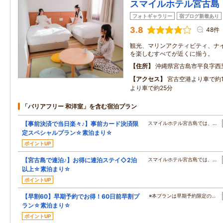
スマイルホテル宮古島
フォトギャラリー
宿ブログ新着あり
3.8
48件
観光、マリンアクティビティ、ナイ
を楽しむすべてが近くに揃う。
住所
沖縄県宮古島市平良字西
アクセス
宮古空港より車で約
より車で約25分
「バリアフリー 和洋室」を含む宿泊プラン
【事前決済で当日楽々♪】事前カード決済限
スマイルホテル宮古島では、…
定スペシャルプラン☆素泊まり☆
ポイントUP
【宮古島で連泊♪】お得に連泊ステイ◇2泊
スマイルホテル宮古島では、…
以上☆素泊まり☆
ポイントUP
【早割60】早期予約でお得！60日前早割プ
※本プランは早期予約限定の…
ラン☆素泊まり☆
ポイントUP