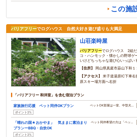
この施
バリアフリー
でログハウス 自然大好き遊び盛りも大満足
山荘楽時屋
バリアフリー
でログハウス 2組
コ・ハンモック・懐かしの野球ゲ
いけどちっちゃな遊び心いっぱい 寝
住所
岡山県真庭市蒜山下和１
アクセス
米子道湯原IC下車右
原スキー場方面へ右折
「バリアフリー 和洋室」を含む宿泊プラン
家族旅行応援 ペット同伴OKプラン
ペットOK部屋は一室、中型犬…
ポイント2%
「晴れの国★おかやま」 気ままに素泊まり
ペット同伴希望の方は「ペッ…
プランーBBQ・自炊OK
ポイント2%