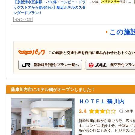
【京阪清水五条駅・バス停・コンビニ・ドラ
…いは、
バリアフリー
仕様！…
ッグストアから徒歩1分♪】駅近ホテルのスタ
ンダードプラン！
ポイント2%
この施
この施設と交通手段を自由に組み合わせたおトクな
新幹線/特急付プラン一覧へ
航空券付プラ
薩摩川内市にホテル鶴がオープンしました！
ＨＯＴＥＬ 鶴 川内
3.4
50件
新幹線川内駅から車で５分、広々
す。コンビニ徒歩１分。全室wi-f
所や官公庁にも近く、ビジネスに