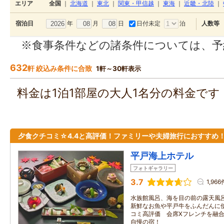
エリア
全国
｜
北海道
｜
東北
｜
関東・甲信越
｜
東海
｜
近畿・北陸
｜
年
月
日
日付未定
泊
宿泊日
人数等
※食事条件などの諸条件については、予
632
軒 絞込み条件に合致
1軒～30軒表示
料金は1泊1部屋の大人1名分の料金で
夕食クチコミ☆4.4と高評価！ファミリーや夫婦旅行におすすめ
平戸海上ホテル
フォトギャラリー
3.7
1,966
水族館風呂、海を目の前の露天風呂
新鮮なお魚や平戸牛をふんだんに使
コミ高評価 会席Xフレンチを融合
自慢の宿！