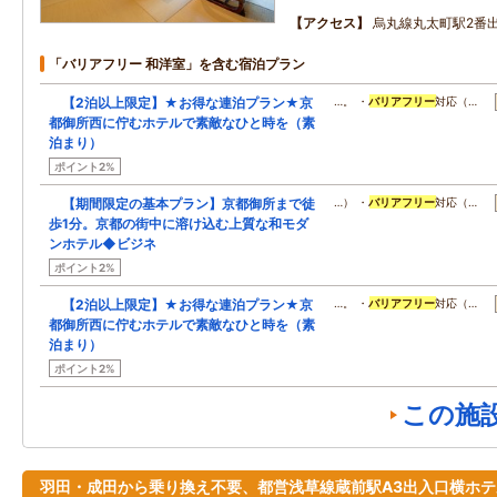
アクセス
烏丸線丸太町駅2番
「バリアフリー 和洋室」を含む宿泊プラン
【2泊以上限定】★お得な連泊プラン★京
…。 ・
バリアフリー
対応（…
都御所西に佇むホテルで素敵なひと時を（素
泊まり）
ポイント2%
【期間限定の基本プラン】京都御所まで徒
…） ・
バリアフリー
対応（…
歩1分。京都の街中に溶け込む上質な和モダ
ンホテル◆ビジネ
ポイント2%
【2泊以上限定】★お得な連泊プラン★京
…。 ・
バリアフリー
対応（…
都御所西に佇むホテルで素敵なひと時を（素
泊まり）
ポイント2%
この施
羽田・成田から乗り換え不要、都営浅草線蔵前駅A3出入口横ホテ