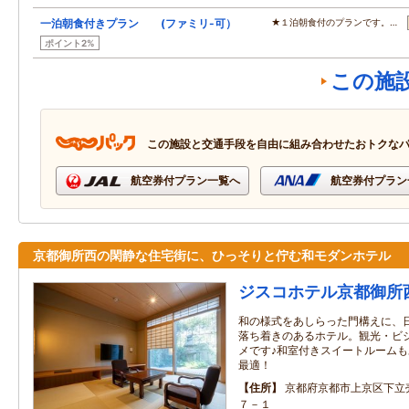
一泊朝食付きプラン (ファミリ-可）
★１泊朝食付のプランです。…
ポイント2%
この施
この施設と交通手段を自由に組み合わせたおトクな
航空券付プラン一覧へ
航空券付プラン
京都御所西の閑静な住宅街に、ひっそりと佇む和モダンホテル
ジスコホテル京都御所
和の様式をあしらった門構えに、
落ち着きのあるホテル。観光・ビ
メです♪和室付きスイートルーム
最適！
住所
京都府京都市上京区下立
７－１