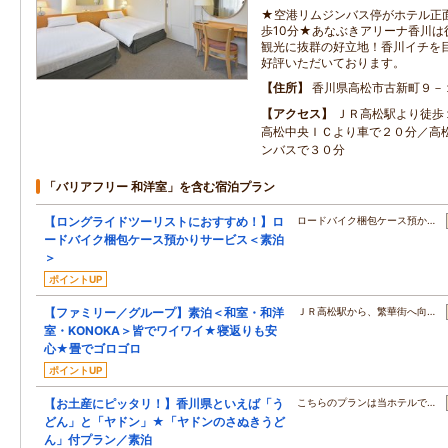
★空港リムジンバス停がホテル正
歩10分★あなぶきアリーナ香川
観光に抜群の好立地！香川イチを
好評いただいております。
住所
香川県高松市古新町９－
アクセス
ＪＲ高松駅より徒歩
高松中央ＩＣより車で２０分／高
ンバスで３０分
「バリアフリー 和洋室」を含む宿泊プラン
【ロングライドツーリストにおすすめ！】ロ
ロードバイク梱包ケース預か…
ードバイク梱包ケース預かりサービス＜素泊
＞
ポイントUP
【ファミリー／グループ】素泊＜和室・和洋
ＪＲ高松駅から、繁華街へ向…
室・KONOKA＞皆でワイワイ★寝返りも安
心★畳でゴロゴロ
ポイントUP
【お土産にピッタリ！】香川県といえば「う
こちらのプランは当ホテルで…
どん」と「ヤドン」★「ヤドンのさぬきうど
ん」付プラン／素泊