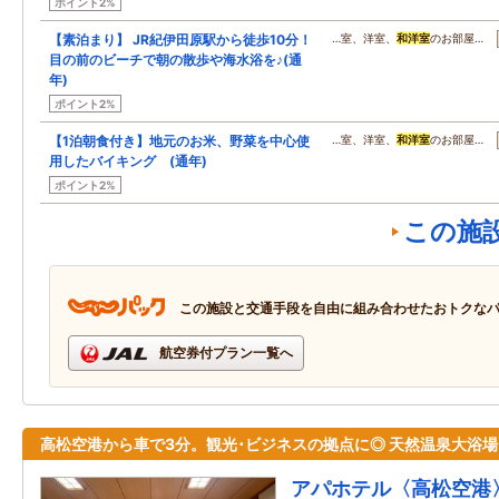
ポイント2%
【素泊まり】 JR紀伊田原駅から徒歩10分！
…室、洋室、
和洋室
のお部屋…
目の前のビーチで朝の散歩や海水浴を♪(通
年)
ポイント2%
【1泊朝食付き】地元のお米、野菜を中心使
…室、洋室、
和洋室
のお部屋…
用したバイキング (通年)
ポイント2%
この施
この施設と交通手段を自由に組み合わせたおトクな
航空券付プラン一覧へ
高松空港から車で3分。観光･ビジネスの拠点に◎ 天然温泉大浴場
アパホテル〈高松空港