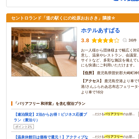
セントロランド「道の駅くにの松原おおさき」隣接☆
ホテルあすぱる
3.8
36件
お一人様から団体様まで幅広く対
意し、温泉やレストラン、会議室
サイトなど、多彩な施設を備えて
にも快適にご利用いただけます。
住所
鹿児島県曽於郡大崎町神
アクセス
鹿児島空港より車で1
港/さんふらわあ志布志フェリータ
より車で16分
「バリアフリー 和洋室」を含む宿泊プラン
【連泊限定】2泊からお得！ビジネス応援プ
…だける
バリアフリー
のお部…
ラン（素泊り）
ポイント2%
【温泉休館日は価格で還元！】アクティブな
…だける
バリアフリー
のお部…