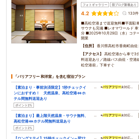
フォトギャラリー
宿ブログ新着あり
4.2
133件
■高松空港まで送迎無料■平面駐車
サウナも完備 ■レオマワールド 車で
分 ■2025年10月29日（水）
開業
住所
香川県高松市香南町由佐
アクセス
高松空港から車で3
料送迎あり／路線バス由佐・空港
松空港前」下車すぐ
「バリアフリー 和洋室」を含む宿泊プラン
【素泊まり・事前決済限定】1秒チェックイ
… ※
バリアフリー
未対応…
ンにおすすめ！ 天然温泉、高松空港⇔ホ
テル間無料送迎あり
ポイント2%
【素泊まり】最上階天然温泉・サウナ無料、
… ※
バリアフリー
未対応…
高松空港⇔ホテル間無料送迎あり
ポイント2%
【ロングステイ】15時チェックイン～翌12
… ※
バリアフリー
未対応…