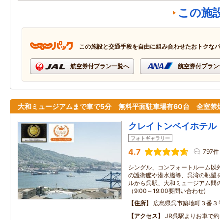
この施
この施設と交通手段を自由に組み合わせたおトクな
航空券付プラン一覧へ
航空券付プラン
大和ミュージアムまで車で5分 無料平面駐車場有60台 全室禁
クレイトンベイホテル
フォトギャラリー
4.7
797件
シングル、コンフォートルーム以
の護衛艦や潜水艦等、呉湾の眺望を
ルから呉駅、大和ミュージアム間
（9:00～19:00要問い合わせ)
住所
広島県呉市築地町３番３
アクセス
JR呉駅よりお車で