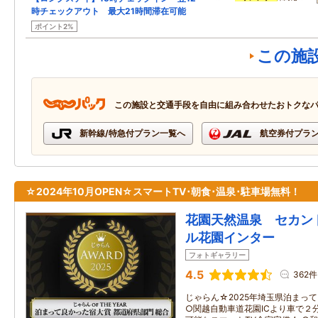
時チェックアウト 最大21時間滞在可能
ポイント2%
この施
この施設と交通手段を自由に組み合わせたおトクな
新幹線/特急付プラン一覧へ
航空券付プラ
☆2024年10月OPEN☆スマートTV･朝食･温泉･駐車場無料！
花園天然温泉 セカン
ル花園インター
フォトギャラリー
4.5
362件
じゃらん☆2025年埼玉県泊まっ
○関越自動車道花園ICより車で２分！