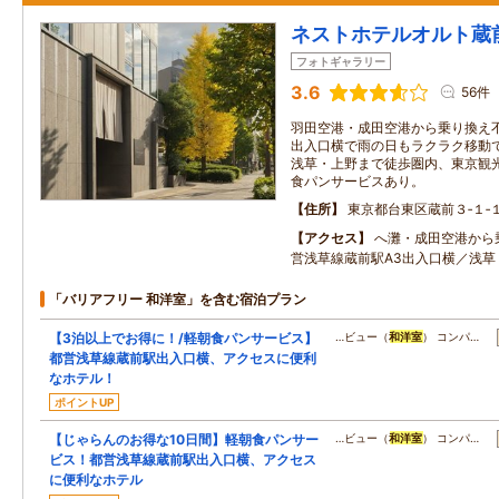
ネストホテルオルト蔵
フォトギャラリー
3.6
56件
羽田空港・成田空港から乗り換え不
出入口横で雨の日もラクラク移動で
浅草・上野まで徒歩圏内、東京観光
食パンサービスあり。
住所
東京都台東区蔵前３‐１‐
アクセス
へ灘・成田空港から
営浅草線蔵前駅A3出入口横／浅草
「バリアフリー 和洋室」を含む宿泊プラン
【3泊以上でお得に！/軽朝食パンサービス】
…ビュー（
和洋室
） コンパ…
都営浅草線蔵前駅出入口横、アクセスに便利
なホテル！
ポイントUP
【じゃらんのお得な10日間】軽朝食パンサー
…ビュー（
和洋室
） コンパ…
ビス！都営浅草線蔵前駅出入口横、アクセス
に便利なホテル