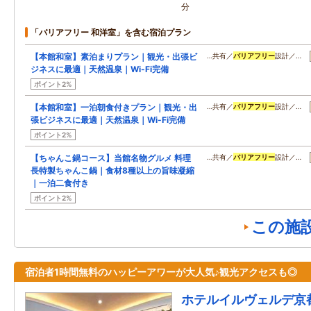
分
「バリアフリー 和洋室」を含む宿泊プラン
【本館和室】素泊まりプラン｜観光・出張ビ
…共有／
バリアフリー
設計／…
ジネスに最適｜天然温泉｜Wi-Fi完備
ポイント2%
【本館和室】一泊朝食付きプラン｜観光・出
…共有／
バリアフリー
設計／…
張ビジネスに最適｜天然温泉｜Wi-Fi完備
ポイント2%
【ちゃんこ鍋コース】当館名物グルメ 料理
…共有／
バリアフリー
設計／…
長特製ちゃんこ鍋｜食材8種以上の旨味凝縮
｜一泊二食付き
ポイント2%
この施
宿泊者1時間無料のハッピーアワーが大人気♪観光アクセスも◎
ホテルイルヴェルデ京