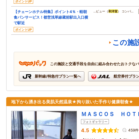
ポイントUP
【チェーンホテル特集】ポイント4％・軽朝
…ビュー（
和洋室
） コンパ…
食パンサービス！都営浅草線蔵前駅出入口横
で駅近
ポイントUP
この施
この施設と交通手段を自由に組み合わせたおトクな
新幹線/特急付プラン一覧へ
航空券付プラ
地下から湧き出る美肌天然温泉★拘り抜いた手作り健康朝食★
ＭＡＳＣＯＳ ＨＯＴ
フォトギャラリー
4.5
459件