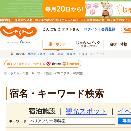
国内旅行・海外旅行や宿・ホテルの宿泊予約はじゃらんnet ～日本最大級の宿・ホテル予約サイト
こんにちは♪ゲストさん
ログイン
会員登録
じゃらんパック
宿・ホテル
遊び・体験
（交通＋宿泊）
宿・ホテル
出張ビジネス
温泉・露天
高級宿
日帰り・デイユース
ポイントがたまる・つかえる
宿・ホテル
> 宿名・キーワード検索（
バリアフリー 和洋室
）
宿名・キーワード検索
宿泊施設
｜
観光スポット
｜
イ
キーワード