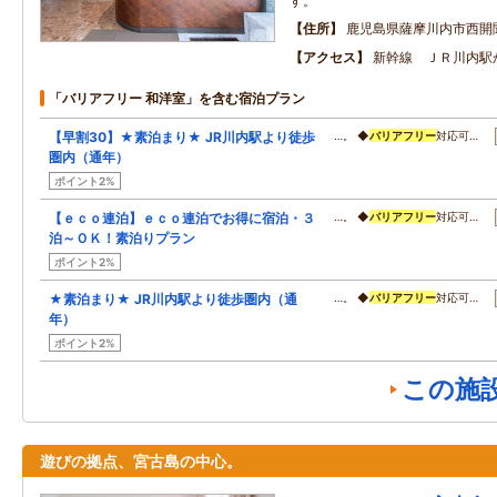
す。
住所
鹿児島県薩摩川内市西開
アクセス
新幹線 ＪＲ川内駅
「バリアフリー 和洋室」を含む宿泊プラン
【早割30】★素泊まり★ JR川内駅より徒歩
…。 ◆
バリアフリー
対応可…
圏内（通年）
ポイント2%
【ｅｃｏ連泊】ｅｃｏ連泊でお得に宿泊・３
…。 ◆
バリアフリー
対応可…
泊～ＯＫ！素泊りプラン
ポイント2%
★素泊まり★ JR川内駅より徒歩圏内（通
…。 ◆
バリアフリー
対応可…
年）
ポイント2%
この施
遊びの拠点、宮古島の中心。