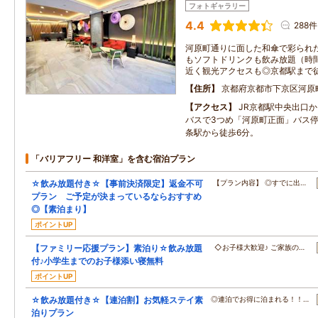
フォトギャラリー
4.4
288件
河原町通りに面した和傘で彩られ
もソフトドリンクも飲み放題（時
近く観光アクセスも◎京都駅まで徒
住所
京都府京都市下京区河原
アクセス
JR京都駅中央出口か
バスで3つめ「河原町正面」バス停
条駅から徒歩6分。
「バリアフリー 和洋室」を含む宿泊プラン
☆飲み放題付き☆【事前決済限定】返金不可
【プラン内容】 ◎すでに出…
プラン ご予定が決まっているならおすすめ
◎【素泊まり】
ポイントUP
【ファミリー応援プラン】素泊り☆飲み放題
◇お子様大歓迎♪ ご家族の…
付♪小学生までのお子様添い寝無料
ポイントUP
☆飲み放題付き☆【連泊割】お気軽ステイ素
◎連泊でお得に泊まれる！！…
泊りプラン