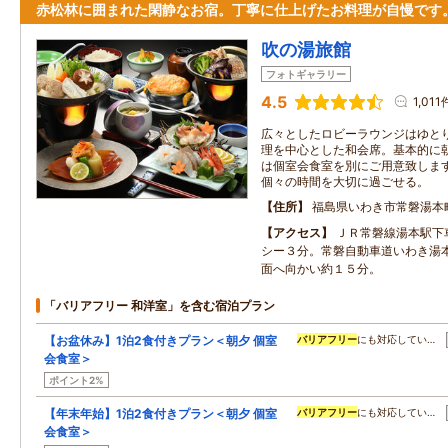
赤松林に囲まれた閑静なお宿。丁寧に仕上げたお料理が自慢です
吹の湯旅館
フォトギャラリー
4.5
1,011
広々としたロビーラウンジはゆと
理を中心とした和会席。基本的に
は個室会食室を別にご用意致しま
個々の時間を大切に過ごせる。
住所
福島県いわき市常磐湯本
アクセス
ＪＲ常磐線湯本駅下
シー３分。常磐自動車道いわき湯
面へ向かい約１５分。
「バリアフリー 和洋室」を含む宿泊プラン
【お盆休み】1泊2食付きプラン＜朝夕 個室
バリアフリー
にも対応してい…
会食室＞
ポイント2%
【年末年始】1泊2食付きプラン＜朝夕 個室
バリアフリー
にも対応してい…
会食室＞