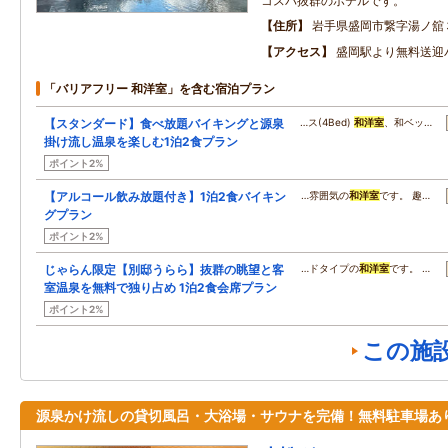
コスパ抜群のホテルです。
住所
岩手県盛岡市繋字湯ノ舘
アクセス
盛岡駅より無料送迎
「バリアフリー 和洋室」を含む宿泊プラン
【スタンダード】食べ放題バイキングと源泉
…ス(4Bed)
和洋室
、和ベッ…
掛け流し温泉を楽しむ1泊2食プラン
ポイント2%
【アルコール飲み放題付き】1泊2食バイキン
…雰囲気の
和洋室
です。 趣…
グプラン
ポイント2%
じゃらん限定【別邸うらら】抜群の眺望と客
…ドタイプの
和洋室
です。 …
室温泉を無料で独り占め 1泊2食会席プラン
ポイント2%
この施
源泉かけ流しの貸切風呂・大浴場・サウナを完備！無料駐車場あ