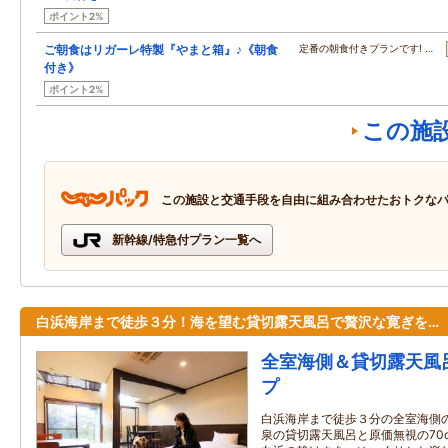
ポイント2%
ご朝食はリガーレ特製『やまと箱』♪《朝食
定番の朝食付きプランです! …
付き》
ポイント2%
この施
この施設と交通手段を自由に組み合わせたおトクな
新幹線/特急付プラン一覧へ
白浜海岸まで徒歩３分！海を望む貸切露天風呂で贅沢な寛ぎを…
全室海側＆貸切露天風
プ
白浜海岸まで徒歩３分の全室海側
泉の貸切露天風呂と原価無視の70