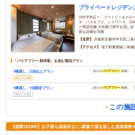
プライベートレジデン
200平米広々、ファミリー＆グル
９、バスタブ３、シャワー４、D
ー用品完備 大浴場で背中を流し合
質な設備を完備
住所
京都府京都市中京区二条通
アクセス
地下鉄東西線二条城
「バリアフリー 和洋室」を含む宿泊プラン
1棟貸し、2泊以上プラン
…安心の
バリアフリー
各階…
ポイントUP
1棟貸し、1泊限定プラン
…安心の
バリアフリー
各階…
ポイント2%
この施
【創業1818年】お子様も温泉好きに♪家族で湯を楽しむ温泉旅館