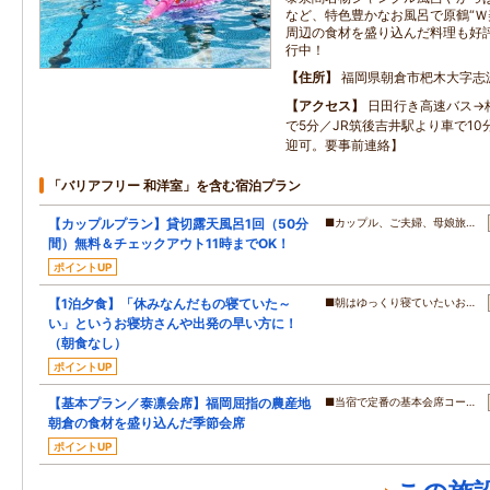
など、特色豊かなお風呂で原鶴“Ｗ
周辺の食材を盛り込んだ料理も好
行中！
住所
福岡県朝倉市杷木大字志
アクセス
日田行き高速バス→
で5分／JR筑後吉井駅より車で1
迎可。要事前連絡】
「バリアフリー 和洋室」を含む宿泊プラン
【カップルプラン】貸切露天風呂1回（50分
■カップル、ご夫婦、母娘旅…
間）無料＆チェックアウト11時までOK！
ポイントUP
【1泊夕食】「休みなんだもの寝ていた～
■朝はゆっくり寝ていたいお…
い」というお寝坊さんや出発の早い方に！
（朝食なし）
ポイントUP
【基本プラン／泰凛会席】福岡屈指の農産地
■当宿で定番の基本会席コー…
朝倉の食材を盛り込んだ季節会席
ポイントUP