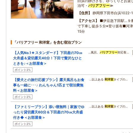
白浜の静けさを、ゆっくりとお楽し
泊可・
バリアフリー
≫
住所
静岡県下田市白浜1022-1
アクセス
■伊豆急下田駅…９番
で下車し徒歩５分※登り坂有■河
15分
「バリアフリー 和洋室」を含む宿泊プラン
【人気No.1★スタンダード】下田産の70㎝
…風呂、
バリアフリー
対応客…
大舟盛＆貸切露天40分！下田で贅沢なひと
ときを♪＜お部屋食＞
ポイント2%
【愛犬との旅行応援プラン】露天風呂もお食
…以上ある
和洋室
タイプの…
事も一緒に･･･♪ わんちゃん1匹まで宿泊費無
料＜お部屋食＞
ポイント2%
【ファミリープラン】添い寝無料｜家族でゆ
…以上ある
和洋室
タイプの…
ったり貸切露天60分＆下田産の70㎝大舟盛
付き◆＜お部屋食＞
ポイント2%