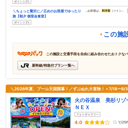
ポイント2%
＼ちょっと贅沢に／広めのお部屋でゆったり
…お部屋は、
和洋室
（ツイン…
旅【朝夕 個室会食室】
ポイント2%
この施
この施設と交通手段を自由に組み合わせたおトクな
新幹線/特急付プラン一覧へ
＼2026年夏、プール天国開幕！／ずぶぬれ大冒険！＜7/18ー8/3
火の谷温泉 美杉リゾ
ＮＥＸ
フォトギャラリー
4.0
1,125