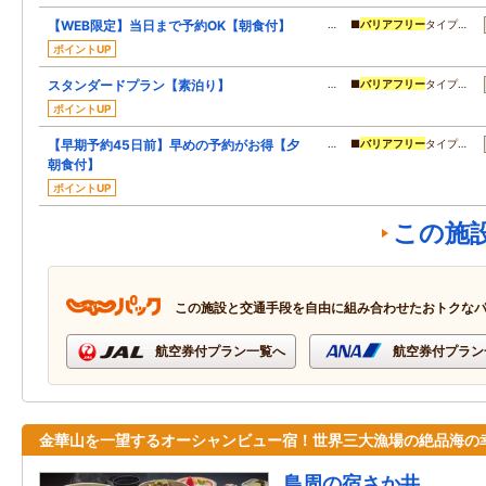
【WEB限定】当日まで予約OK【朝食付】
… ■
バリアフリー
タイプ…
ポイントUP
スタンダードプラン【素泊り】
… ■
バリアフリー
タイプ…
ポイントUP
【早期予約45日前】早めの予約がお得【夕
… ■
バリアフリー
タイプ…
朝食付】
ポイントUP
この施
この施設と交通手段を自由に組み合わせたおトクな
航空券付プラン一覧へ
航空券付プラン
金華山を一望するオーシャンビュー宿！世界三大漁場の絶品海の
島周の宿さか井