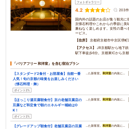
フォトギャラリー
4.2
203件
国内外の話題のお店が集う観光に
京懐石料理やこれからの季節に美
兼ねなく楽しめます。女性の選べ
ービス。
住所
京都府京都市中京区堺町
アクセス
JR京都駅から地下
駅下車徒歩6分。京都東ICから京都
「バリアフリー 和洋室」を含む宿泊プラン
【スタンダード2食付・お部屋食】当館一番
…た新客室。
和洋室
の内装に…
人気！旬の京都の味覚をお楽しみください
（懐石料理・舞）
ポイント2%
【ほっこり湯豆腐朝食付】京の老舗豆腐店の
…た新客室。
和洋室
の内装に…
豆腐など和定食で朝のエネルギー補給はO
K！
ポイント2%
【グレードアップ朝食付】老舗豆腐店の豆腐
…た新客室。
和洋室
の内装に…