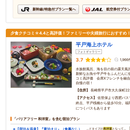
新幹線/特急付プラン一覧へ
航空券付プラ
夕食クチコミ☆4.4と高評価！ファミリーや夫婦旅行におすすめ
平戸海上ホテル
フォトギャラリー
3.7
1,966
水族館風呂、海を目の前の露天風呂
新鮮なお魚や平戸牛をふんだんに使
コミ高評価 会席Xフレンチを融合
自慢の宿！
住所
長崎県平戸市大久保町223
アクセス
佐世保より西肥バスで
終点、平戸桟橋から徒歩10分。福
につくバスもあります
「バリアフリー 和洋室」を含む宿泊プラン
※【宿泊＆温泉】『素泊まり』（食事なし）
…ドタイプの
和洋室
となって…