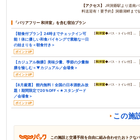
アクセス
JR洞爺駅より道南バ
料送迎有！要予約】洞爺湖畔まで
「バリアフリー 和洋室」を含む宿泊プラン
【朝食付プラン】24時までチェックイン可
【
和洋室
◆バス・トイレ付】…
能！体に優しい和食バイキングで素敵な一日
の始まりを＜朝食付き＞
ポイントUP
【カジュアル御膳】美味少量、季節の少量御
【
和洋室
◆バス・トイレ付】…
膳を愉しむ＜▼カジュアル／会場食＞
ポイントUP
【8月厳選】 館内無料！全国の日本酒飲み放
【
和洋室
◆バス・トイレ付】…
題！期間限定で20％OFF＜★スタンダード
／会場食＞
ポイントUP
この施
この施設と交通手段を自由に組み合わせたおトクな