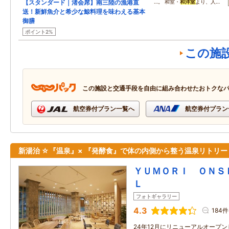
【スタンダード｜渚会席】南三陸の漁港直
…。 和室・
和洋室
より、人…
送！新鮮魚介と希少な鯨料理を味わえる基本
御膳
ポイント2%
この施
この施設と交通手段を自由に組み合わせたおトクな
航空券付プラン一覧へ
航空券付プラン
新湯治 ☆『温泉』× 『発酵食』で体の内側から整う温泉リトリー
ＹＵＭＯＲＩ ＯＮＳ
Ｌ
フォトギャラリー
4.3
184件
24年12月にリニューアルオープ