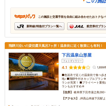
この施
この施設と交通手段を自由に組み合わせたおトクな
新幹線/特急付プラン一覧へ
航空券付プラ
飛騨川沿いの貸切露天風呂7ヶ所！温泉街に近く散策にも有利！
下呂温泉山形屋
フォトギャラリー
4.1
1,899
■色浴衣で近くの温泉街で食べ歩
地♪ ■飛騨牛付きカップルプラン
ランが充実！ ■プライベート重視
ランもおすすめ☆
住所
岐阜県下呂市湯之島260-
アクセス
JR高山本線下呂駅よ