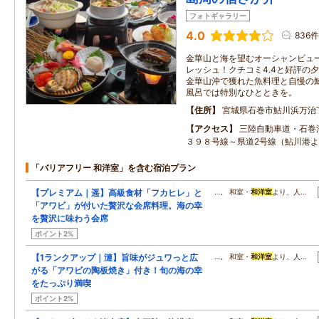
フォトギャラリー
4.0
836件
金華山と海を望むオーシャンビュ
レッシュ！クチコミ4.4と好評の
金華山沖で獲れた魚料理と自慢の
風呂では特別なひとときを。
住所
宮城県石巻市鮎川浜万治
アクセス
三陸自動車道・石巻
３９８号線～県道2号線（鮎川港よ
「バリアフリー 和洋室」を含む宿泊プラン
【プレミアム｜遥】高級食材「フカヒレ」と
…。 和室・
和洋室
より、人…
「アワビ」が付いた贅沢な会席料理。海の幸
を贅沢に味わう会席
ポイント2%
【1ランクアップ｜漣】旨味がジュワっと広
…。 和室・
和洋室
より、人…
がる「アワビの陶板焼き」付き！旬の海の幸
をたっぷり満喫
ポイント2%