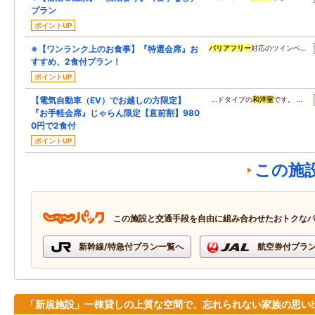
プラン
ポイントUP
※【ワンランク上のお食事】『特選会席』お
バリアフリー
対応のツインベ…
すすめ、2食付プラン！
ポイントUP
【電気自動車（EV）でお越しの方限定】
…ドタイプの
和洋室
です。 …
『お手軽会席』じゃらん限定【直前割】980
0円で2食付
ポイントUP
この施
この施設と交通手段を自由に組み合わせたおトクな
新幹線/特急付プラン一覧へ
航空券付プラ
「新規施設」一棟貸しの上質な空間で、忘れられない家族の思い