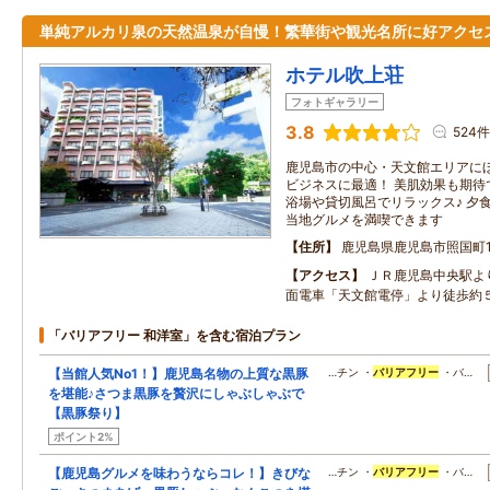
単純アルカリ泉の天然温泉が自慢！繁華街や観光名所に好アクセ
ホテル吹上荘
フォトギャラリー
3.8
524件
鹿児島市の中心・天文館エリアに
ビジネスに最適！ 美肌効果も期待
浴場や貸切風呂でリラックス♪ 夕
当地グルメを満喫できます
住所
鹿児島県鹿児島市照国町18
アクセス
ＪＲ鹿児島中央駅よ
面電車「天文館電停」より徒歩約
「バリアフリー 和洋室」を含む宿泊プラン
【当館人気No1！】鹿児島名物の上質な黒豚
…チン ・
バリアフリー
・バ…
を堪能♪さつま黒豚を贅沢にしゃぶしゃぶで
【黒豚祭り】
ポイント2%
【鹿児島グルメを味わうならコレ！】きびな
…チン ・
バリアフリー
・バ…