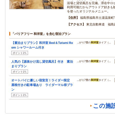
浴場と貸切風呂を完備。滞在中ロ
利用可能だからアウトドア好きも
を使ったオリジナルメニュー。
住所
福島県福島市土湯温泉町
アクセス
東北自動車道 福島
「バリアフリー 和洋室」を含む宿泊プラン
【素泊まりプラン】和洋室 Bed＆Tatami Ro
…がり7畳の
和洋室
タイプ（…
om シャワールーム付き
ポイント2%
人気の【源泉かけ流し貸切風呂】付き 素泊
…がり7畳の
和洋室
タイプ（…
まりプラン
ポイント2%
オートバイに優しい宿宣言！ライダー限定
…がり7畳の
和洋室
タイプ（…
屋根付きの駐車場あり ライダーマル得プラ
ン
ポイント2%
この施