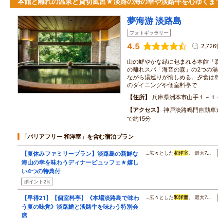
本館と離れの温泉と貸切風呂★淡路の海の幸や淡路牛を心ゆくま
夢海游 淡路島
フォトギャラリー
4.5
2,72
山の鮮やかな緑に包まれる本館「森
の離れスパ「海音の森」の2つの
ながら湯巡りが愉しめる。夕食は
のダイニングや個室料亭で
住所
兵庫県洲本市山手１－１
アクセス
神戸淡路鳴門自動車
で約15分
「バリアフリー 和洋室」を含む宿泊プラン
【夏休みファミリープラン】淡路島の新鮮な
…広々とした
和洋室
。 最大7…
海山の幸を味わうディナービュッフェ★嬉し
い4つの特典付
ポイント2%
【早得21】【個室料亭】《本場淡路島で味わ
…広々とした
和洋室
。 最大7…
う夏の味覚》淡路鱧と淡路牛を味わう特別会
席