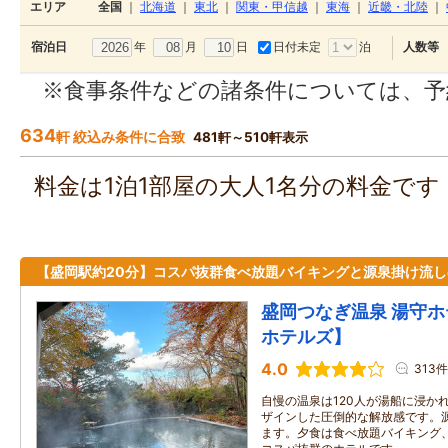
エリア
全国
｜
北海道
｜
東北
｜
関東・甲信越
｜
東海
｜
近畿・北陸
｜
年
月
日
日付未定
泊
宿泊日
人数等
※食事条件などの諸条件については、予
634
軒 絞込み条件に合致
481軒～510軒表示
料金は1泊1部屋の大人1名分の料金で
【盛岡駅約20分】コスパ抜群食べ放題バイキングと源泉掛け流し
盛岡つなぎ温泉 湯守
ホテルズ】
4.0
313件
自慢の温泉は120人が湯船に浸か
ザインした圧倒的な解放感です。源
ます。夕食は食べ放題バイキング