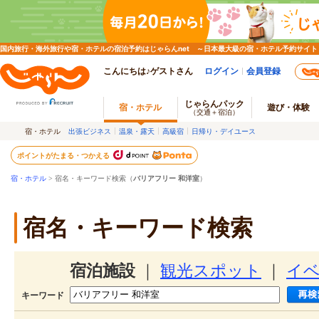
国内旅行・海外旅行や宿・ホテルの宿泊予約はじゃらんnet ～日本最大級の宿・ホテル予約サイト
こんにちは♪ゲストさん
ログイン
会員登録
じゃらんパック
宿・ホテル
遊び・体験
（交通＋宿泊）
宿・ホテル
出張ビジネス
温泉・露天
高級宿
日帰り・デイユース
ポイントがたまる・つかえる
宿・ホテル
> 宿名・キーワード検索（
バリアフリー 和洋室
）
宿名・キーワード検索
宿泊施設
｜
観光スポット
｜
イ
キーワード