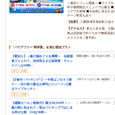
＜週末イベント開催＞ ■ライブキ
司や期間限定メニューで心躍る ■
ークで大冒険 ■大自然に包まれる
テージ客室もあり
住所
三重県津市美杉町八知５
アクセス
車なら名古屋、大阪
車は近鉄線で約７５分で榊原温泉
スで２５分（要予約）
「バリアフリー 和洋室」を含む宿泊プラン
【素泊り】～森の湯めぐりを満喫～ 自家源
喧騒を離れ、森に包まれた静…
泉でととのう、自由気ままな温泉旅 チェッ
クインは18時～
ポイントUP
【2食付‐バイキング‐】～今夜はごちそう祭
【本プランはカニ食べ放題対…
り！～目の前で握るお寿司にスイーツ♪心躍
るライブキッチン
ポイントUP
【感謝セール｜朝食付】最大30％OFF！～
／ お得なSALE開催中！この…
森の朝に包まれて～里山バイキングではじま
る幸せな朝 C/Iは18時～