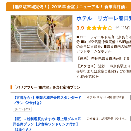
【無料駐車場完備！】2015年 全室リニューアル！ 食事高評価♪
ホテル リガーレ春日
3.9
113件
■ロートフィールド奈良（奈良市鴻
分 ■加湿空気清浄機完備！WiFi
の食事に舌鼓を♪ ■奈良市内の観
アットホームなホテル
住所
奈良県奈良市法蓮町７５
アクセス
近鉄．JR奈良駅よ
寺駅行または航空自衛隊行にて佐
ぐ.徒歩で20分
「バリアフリー 和洋室」を含む宿泊プラン
【古都なら♪】季節の和洋会席スタンダード
ホテル リガーレ春日野の2食…
プラン《2食付き》
ポイント2%
【匠】～総料理長おすすめ♪最上級グルメ和
ご夕食は、総料理長（やすら…
洋会席プラン【夕食時ワンドリンク付き】
《2食付き》