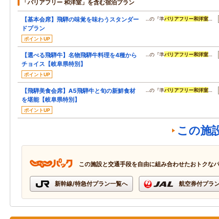
「バリアフリー 和洋室」を含む宿泊プラン
【基本会席】飛騨の味覚を味わうスタンダー
…の『準
バリアフリー
和洋室
…
ドプラン
ポイントUP
【選べる飛騨牛】名物飛騨牛料理を4種から
…の『準
バリアフリー
和洋室
…
チョイス【岐阜県特別】
ポイントUP
【飛騨美食会席】A5飛騨牛と旬の新鮮食材
…の『準
バリアフリー
和洋室
…
を堪能【岐阜県特別】
ポイントUP
この施
この施設と交通手段を自由に組み合わせたおトクな
新幹線/特急付プラン一覧へ
航空券付プラ