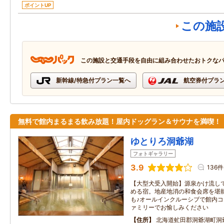
ポイントUP
この施
この施設と交通手段を自由に組み合わせたおトクな
新幹線/特急付プラン一覧へ
航空券付プラ
無料で館内まるまる飲み放題！屋内ドッグラン＆サウナを満喫！
ゆとりろ洞爺湖
フォトギャラリー
3.9
136件
【大型犬受入開始】源泉かけ流し
める宿。地産地消の和食会席を堪
も♪オールインクルーシブで館内
ァミリーでお愉しみください
住所
北海道虻田郡洞爺湖町洞