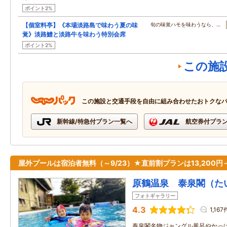
ポイント2%
【個室料亭】《本場淡路島で味わう夏の味
旬の味覚ハモを味わうなら、…
覚》淡路鱧と淡路牛を味わう特別会席
ポイント2%
この施
この施設と交通手段を自由に組み合わせたおトクな
新幹線/特急付プラン一覧へ
航空券付プラ
屋外プールは宿泊者無料（～9/23）★直前割プランは13,200円
原鶴温泉 泰泉閣（た
フォトギャラリー
4.3
1,167
泰泉閣名物ジャングル風呂やかっ