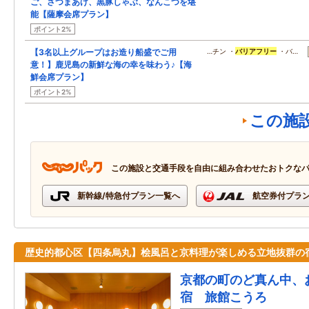
ご、さつまあげ、黒豚しゃぶ、なんこつを堪
能【薩摩会席プラン】
ポイント2%
【3名以上グループはお造り船盛でご用
…チン ・
バリアフリー
・バ…
意！】鹿児島の新鮮な海の幸を味わう♪【海
鮮会席プラン】
ポイント2%
この施
この施設と交通手段を自由に組み合わせたおトクな
新幹線/特急付プラン一覧へ
航空券付プラ
歴史的都心区【四条烏丸】桧風呂と京料理が楽しめる立地抜群の
京都の町のど真ん中、
宿 旅館こうろ