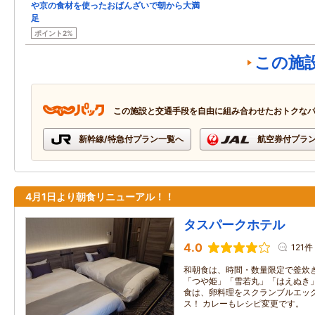
や京の食材を使ったおばんざいで朝から大満
足
ポイント2%
この施
この施設と交通手段を自由に組み合わせたおトクな
新幹線/特急付プラン一覧へ
航空券付プラ
4月1日より朝食リニューアル！！
タスパークホテル
4.0
121件
和朝食は、時間・数量限定で釜炊
「つや姫」「雪若丸」「はえぬき」
食は、卵料理をスクランブルエッ
ス！ カレーもレシピ変更です。