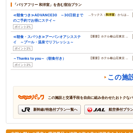
「バリアフリー 和洋室」を含む宿泊プラン
≪朝食つき≫ADVANCE30 ～30日前まで
…ラックス（
和洋室
）からは…
のご予約でお得にステイ～
ポイント2%
≪朝食・スパつき≫アーバンオアシスステ
【重要】ホテル椿山荘東京 …
イ ～プール・温泉でリフレッシュ～
ポイント2%
～Thanks to you～（朝食付き）
【重要】ホテル椿山荘東京 …
ポイント2%
この施
この施設と交通手段を自由に組み合わせたおトクな
新幹線/特急付プラン一覧へ
航空券付プラ