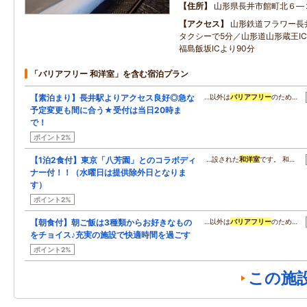
住所
山形県長井市館町北６―
アクセス
山形鉄道フラワー長
タクシーで5分／山形道山形蔵王IC
福島飯坂ICより90分
「バリアフリー 和洋室」を含む宿泊プラン
【素泊まり】長井駅よりアクセス良好◎急な
…以外は
バリアフリー
のため…
予定変更も間に合う★受付は当日20時ま
で！
ポイント2%
【1泊2食付】東京「八芳園」とのコラボディ
…設された
和洋室
です。 和…
ナー付！！（水曜日は提供除外日となりま
す）
ポイント2%
【朝食付】朝ご飯は3種類からお好きなもの
…以外は
バリアフリー
のため…
をチョイス♪充実の施設で快適時間を過ごす
ポイント2%
この施