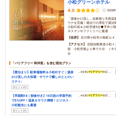
小松グリーンホテル
4.0
509件
「源泉かけ流し」自家堀り天然温
ウナを完備！連泊での滞在で湯治
小松IC前＆小松空港5分◆手作り
ネスマンやファミリーに最適
住所
石川県小松市小島町ル４
アクセス
北陸自動車道小松イ
前 小松空港より車で５分 ＪＲ
分
「バリアフリー 和洋室」を含む宿泊プラン
【素泊まり】駐車場無料＆小松ICすぐ｜源泉
…※全室
バリアフリー
対応 …
かけ流しの大浴場・サウナで癒しのととのい
ステイ♪
ポイント2%
【早期割14｜朝食付き】14日前の早期予約
…※全室
バリアフリー
対応 …
で5%OFF！温泉＆サウナ満喫！ビジネス・
小松観光にも最適
ポイント2%