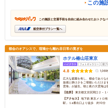
この施
この施設と交通手段を自由に組み合わせたおトクな
航空券付プラン一覧へ
都会のオアシスで、喧噪から離れ非日常の寛ぎを
ホテル椿山荘東京
ハイクラス
フォトギャラリー
宿ブ
4.8
1,06
広大な庭園を有し、都会でありな
放感と静けさをご堪能いただけます
雲海」が誕生。朝と夜の大雲海は
住所
東京都文京区関口２－１
アクセス
地下鉄 東京メトロ有
駅」１a番出口より徒歩 約10分