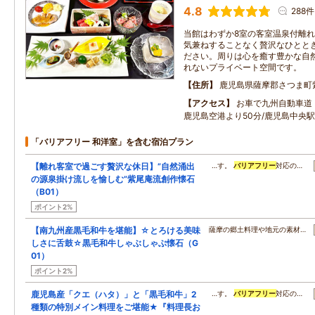
4.8
288件
当館はわずか8室の客室温泉付離
気兼ねすることなく贅沢なひとと
ださい。周りは心を癒す豊かな自
れないプライベート空間です。
住所
鹿児島県薩摩郡さつま町
アクセス
お車で九州自動車道・
鹿児島空港より50分/鹿児島中央駅
「バリアフリー 和洋室」を含む宿泊プラン
【離れ客室で過ごす贅沢な休日】”自然涌出
…す。
バリアフリー
対応の…
の源泉掛け流しを愉しむ”紫尾庵流創作懐石
（B01）
ポイント2%
【南九州産黒毛和牛を堪能】☆とろける美味
薩摩の郷土料理や地元の素材…
しさに舌鼓☆黒毛和牛しゃぶしゃぶ懐石（G
01）
ポイント2%
鹿児島産「クエ（ハタ）」と「黒毛和牛」2
…す。
バリアフリー
対応の…
種類の特別メイン料理をご堪能★『料理長お