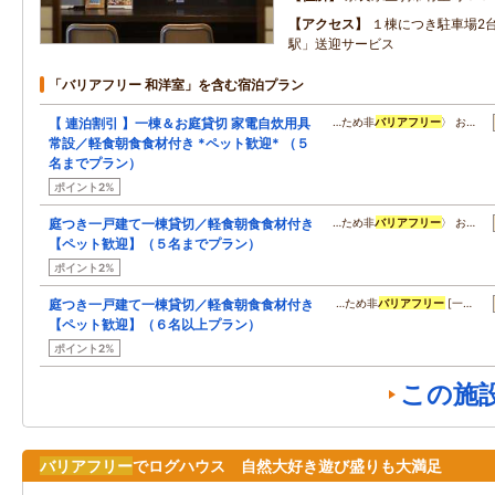
アクセス
１棟につき駐車場2
駅」送迎サービス
「バリアフリー 和洋室」を含む宿泊プラン
【 連泊割引 】一棟＆お庭貸切 家電自炊用具
…ため非
バリアフリー
〉 お…
常設／軽食朝食食材付き *ペット歓迎* （５
名までプラン）
ポイント2%
庭つき一戸建て一棟貸切／軽食朝食食材付き
…ため非
バリアフリー
〉 お…
【ペット歓迎】（５名までプラン）
ポイント2%
庭つき一戸建て一棟貸切／軽食朝食食材付き
…ため非
バリアフリー
[一…
【ペット歓迎】（６名以上プラン）
ポイント2%
この施
バリアフリー
でログハウス 自然大好き遊び盛りも大満足