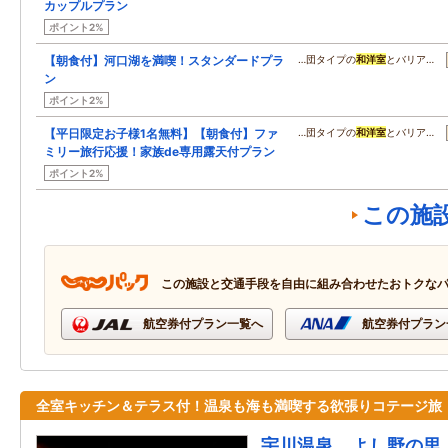
カップルプラン
ポイント2%
【朝食付】河口湖を満喫！スタンダードプラ
…団タイプの
和洋室
とバリア…
ン
ポイント2%
【平日限定お子様1名無料】【朝食付】ファ
…団タイプの
和洋室
とバリア…
ミリー旅行応援！家族de専用露天付プラン
ポイント2%
この施
この施設と交通手段を自由に組み合わせたおトクな
航空券付プラン一覧へ
航空券付プラン
全室キッチン＆テラス付！温泉も海も満喫する欲張りコテージ旅
宇川温泉 よし野の里