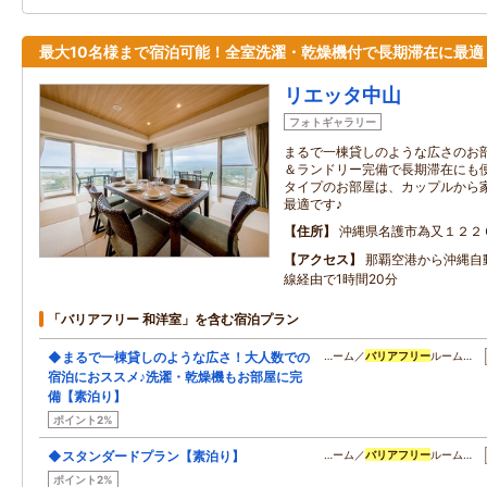
最大10名様まで宿泊可能！全室洗濯・乾燥機付で長期滞在に最適
リエッタ中山
フォトギャラリー
まるで一棟貸しのような広さのお部
＆ランドリー完備で長期滞在にも便
タイプのお部屋は、カップルから
最適です♪
住所
沖縄県名護市為又１２２
アクセス
那覇空港から沖縄自
線経由で1時間20分
「バリアフリー 和洋室」を含む宿泊プラン
◆まるで一棟貸しのような広さ！大人数での
…ーム／
バリアフリー
ルーム…
宿泊におススメ♪洗濯・乾燥機もお部屋に完
備【素泊り】
ポイント2%
◆スタンダードプラン【素泊り】
…ーム／
バリアフリー
ルーム…
ポイント2%