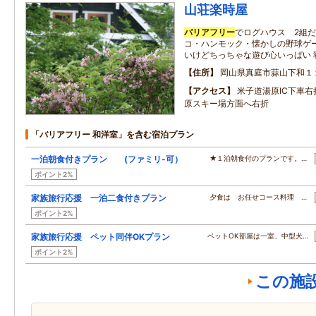
山荘楽時屋
バリアフリー
でログハウス 2組
コ・ハンモック・懐かしの野球ゲ
いけどちっちゃな遊び心いっぱい 寝
住所
岡山県真庭市蒜山下和１
アクセス
米子道湯原IC下車右
原スキー場方面へ右折
「バリアフリー 和洋室」を含む宿泊プラン
一泊朝食付きプラン (ファミリ-可）
★１泊朝食付のプランです。…
ポイント2%
家族旅行応援 一泊二食付きプラン
夕食は お任せコース料理 …
ポイント2%
家族旅行応援 ペット同伴OKプラン
ペットOK部屋は一室、中型犬…
ポイント2%
この施