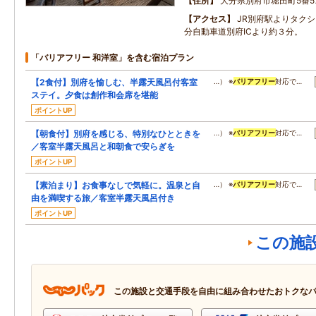
住所
大分県別府市堀田町5番5
アクセス
JR別府駅よりタク
分自動車道別府ICより約３分。
「バリアフリー 和洋室」を含む宿泊プラン
【2食付】別府を愉しむ、半露天風呂付客室
…） ※
バリアフリー
対応で…
ステイ。夕食は創作和会席を堪能
ポイントUP
【朝食付】別府を感じる、特別なひとときを
…） ※
バリアフリー
対応で…
／客室半露天風呂と和朝食で安らぎを
ポイントUP
【素泊まり】お食事なしで気軽に。温泉と自
…） ※
バリアフリー
対応で…
由を満喫する旅／客室半露天風呂付き
ポイントUP
この施
この施設と交通手段を自由に組み合わせたおトクな