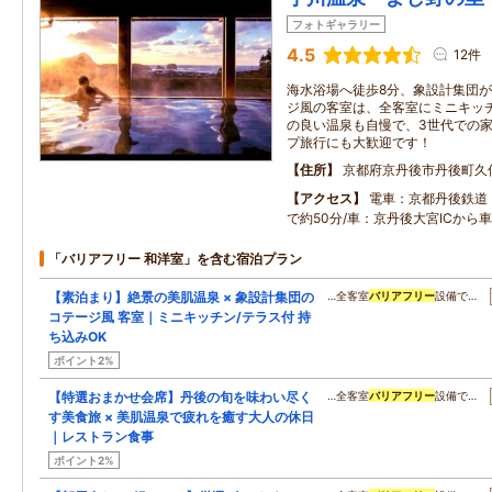
フォトギャラリー
4.5
12件
海水浴場へ徒歩8分、象設計集団
ジ風の客室は、全客室にミニキッ
の良い温泉も自慢で、3世代での
プ旅行にも大歓迎です！
住所
京都府京丹後市丹後町久
アクセス
電車：京都丹後鉄道
で約50分/車：京丹後大宮ICから
「バリアフリー 和洋室」を含む宿泊プラン
【素泊まり】絶景の美肌温泉 × 象設計集団の
…全客室
バリアフリー
設備で…
コテージ風 客室｜ミニキッチン/テラス付 持
ち込みOK
ポイント2%
【特選おまかせ会席】丹後の旬を味わい尽く
…全客室
バリアフリー
設備で…
す美食旅 × 美肌温泉で疲れを癒す大人の休日
｜レストラン食事
ポイント2%