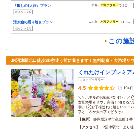
『癒しの1人旅』プラン
…す為、
バリアフリー
ではご…
ポイント2%
活き鮑の踊り焼きプラン
…す為、
バリアフリー
ではご…
ポイント2%
この施
JR沼津駅北口徒歩30秒迷う前に着きます！無料朝食・大浴場サ
くれたけインプレミア
フォトギャラリー
4.5
194件
＼＼ホテルのお勧めPOINT♪／／
女別浴場＆サウナ完備！ 泊まるだ
喫。 ②お子様連れに嬉しいスー
字どころか大の字でどうぞ♪
住所
静岡県沼津市高島町１番
アクセス
JR沼津駅北口より徒