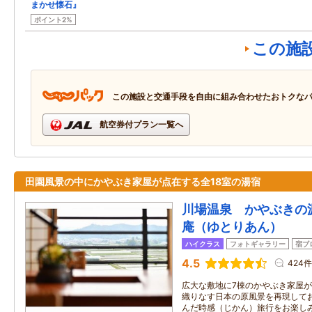
まかせ懐石』
ポイント2%
この施
この施設と交通手段を自由に組み合わせたおトクな
航空券付プラン一覧へ
田園風景の中にかやぶき家屋が点在する全18室の湯宿
川場温泉 かやぶきの
庵（ゆとりあん）
ハイクラス
フォトギャラリー
宿ブ
4.5
424件
広大な敷地に7棟のかやぶき家屋
織りなす日本の原風景を再現して
んだ時感（じかん）旅行をお楽し