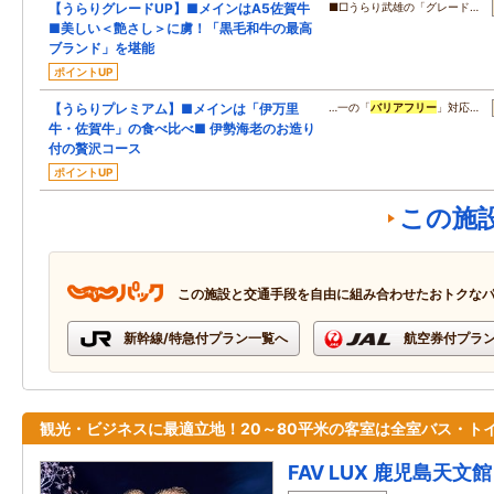
【うらりグレードUP】■メインはA5佐賀牛
■□うらり武雄の「グレード…
■美しい＜艶さし＞に虜！「黒毛和牛の最高
ブランド」を堪能
ポイントUP
【うらりプレミアム】■メインは「伊万里
…一の「
バリアフリー
」対応…
牛・佐賀牛」の食べ比べ■ 伊勢海老のお造り
付の贅沢コース
ポイントUP
この施
この施設と交通手段を自由に組み合わせたおトクな
新幹線/特急付プラン一覧へ
航空券付プラ
観光・ビジネスに最適立地！20～80平米の客室は全室バス・ト
FAV LUX 鹿児島天文館