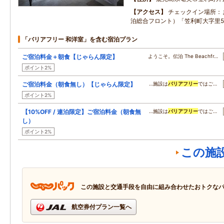
アクセス
チェックイン場所：
泊総合フロント）「笠利町大字里50
「バリアフリー 和洋室」を含む宿泊プラン
ご宿泊料金＋朝食【じゃらん限定】
ようこそ。伝泊 The Beachfr…
ポイント2%
ご宿泊料金（朝食無し）【じゃらん限定】
…施設は
バリアフリー
ではご…
ポイント2%
【10%OFF / 連泊限定】ご宿泊料金（朝食無
…施設は
バリアフリー
ではご…
し）
ポイント2%
この施
この施設と交通手段を自由に組み合わせたおトクな
航空券付プラン一覧へ