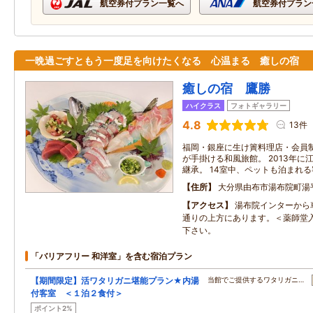
航空券付プラン一覧へ
航空券付プラン
一晩過ごすともう一度足を向けたくなる 心温まる 癒しの宿
癒しの宿 鷹勝
ハイクラス
フォトギャラリー
4.8
13件
福岡・銀座に生け簀料理店・会員
が手掛ける和風旅館。 2013年
継承。 14室中、ペットも泊まれる
住所
大分県由布市湯布院町湯
アクセス
湯布院インターから
通りの上方にあります。＜薬師堂
下さい。
「バリアフリー 和洋室」を含む宿泊プラン
【期間限定】活ワタリガニ堪能プラン★内湯
当館でご提供するワタリガニ…
付客室 ＜１泊２食付＞
ポイント2%