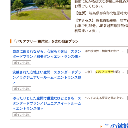
眼前に広がる雄大な磐梯山を眺め
お過ごしください。
住所
福島県耶麻郡北塩原村大字
アクセス
磐越自動車動 猪苗
お車で約25分。JR磐越西線猪苗
料送迎バス有）。
「バリアフリー 和洋室」を含む宿泊プラン
自然に囲まれながら、心安らぐ休日 スタン
洋の快適性・機能性の中に、…
ダードプラン／和モダン＜エントランス側＞
ポイント2%
洗練された心地よい空間 スタンダードプラ
…側】（
バリアフリー
対応）…
ン／ラグジュアリールーム＜エントランス側
＞
ポイント2%
ゆったりとした空間で優雅なひとときを ス
ベッドのある寝室と畳の上で…
タンダードプラン／ジュニアスイートルーム
＜エントランス側＞
ポイント2%
この施