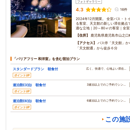
フォトギャラリー
4.3
16件
2024年12月開業。 全室バス・
る客室、天文館の新しい滞在拠点で
適な立地｜20～80㎡の客室｜全
住所
鹿児島県鹿児島市山之口
アクセス
バス停「天文館」か
「天文館通」から徒歩６分
「バリアフリー 和洋室」を含む宿泊プラン
スタンダードプラン 朝食付
広く、快適で、心地よい滞在…
ポイントUP
連泊割(3泊) 朝食付
3連泊以上でのご予約でシン…
ポイントUP
連泊割(6泊) 朝食付
6連泊以上でのご予約でシン…
ポイントUP
この施