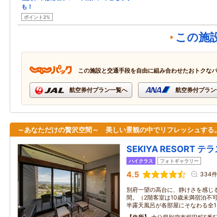
も！
ポイント2%
この施
この施設と交通手段を自由に組み合わせたおトクな
航空券付プラン一覧へ
航空券付プラン
～あなただけの贅沢空間～ 美しい景観の中でリフレッシュする
SEKIYA RESORT 
ハイクラス
フォトギャラリー
4.5
334
別府一望の高台に、静けさを感じ
間。（2階客室は10歳未満宿泊不
半露天風呂が各部屋にそなわる全1