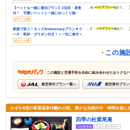
【ペットも一緒に連泊プラン】2泊目・昼食
…他 ※
バリアフリー
施設で…
付！ 可愛いペットと一緒にゆっくり旅♪
ポイントUP
家族で祝う！キッズAnniversaryプラン★ケ
…す ・
バリアフリー
施設で…
ーキ・乾杯・ガラポン付き！＜一泊二食付＞
ポイントUP
この施
この施設と交通手段を自由に組み合わせたおトクな
航空券付プラン一覧へ
航空券付プラン
わずか8室の客室温泉付離れの宿。 豊かな自然の中 時間を愉し
四季の杜紫尾庵
ハイクラス
フォトギャラリー