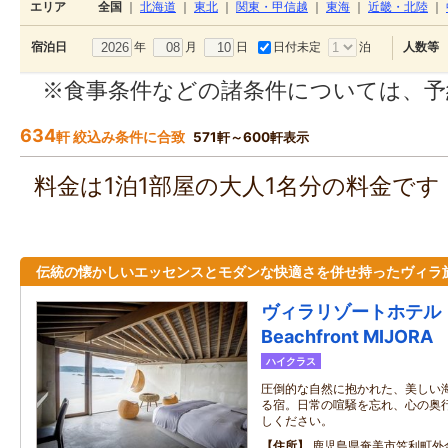
エリア
全国
｜
北海道
｜
東北
｜
関東・甲信越
｜
東海
｜
近畿・北陸
｜
年
月
日
日付未定
泊
宿泊日
人数等
※食事条件などの諸条件については、予
634
軒 絞込み条件に合致
571軒～600軒表示
料金は1泊1部屋の大人1名分の料金で
伝統の懐かしいエッセンスとモダンな快適さを併せ持ったヴィラ
ヴィラリゾートホテル 
Beachfront MIJORA
ハイクラス
圧倒的な自然に抱かれた、美しい
る宿。日常の喧騒を忘れ、心の奥
しください。
住所
鹿児島県奄美市笠利町外