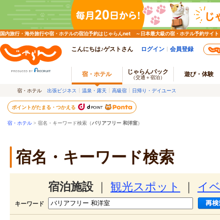
国内旅行・海外旅行や宿・ホテルの宿泊予約はじゃらんnet ～日本最大級の宿・ホテル予約サイト
こんにちは♪ゲストさん
ログイン
会員登録
じゃらんパック
宿・ホテル
遊び・体験
（交通＋宿泊）
宿・ホテル
出張ビジネス
温泉・露天
高級宿
日帰り・デイユース
ポイントがたまる・つかえる
宿・ホテル
> 宿名・キーワード検索（
バリアフリー 和洋室
）
宿名・キーワード検索
宿泊施設
｜
観光スポット
｜
イ
キーワード