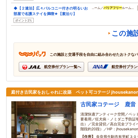
◆【２連泊】広々バルコニー付きの明るいお
…ーム／
バリアフリー
ルーム…
部屋で名護ステイを満喫★【素泊り】
ポイント2%
この施
この施設と交通手段を自由に組み合わせたおトクな
航空券付プラン一覧へ
航空券付プラン
庭付き古民家をおしゃれに改築 ペット可コテージ jhousekanon.
古民家コテージ 鹿音
清潔快適アンティーク空間／ペッ
要着用／狂犬病・ノミダニ予防証
出）／完全貸切／高台完全プライ
階段約20段）／HP：jhousekanon.
住所
奈良県生駒市有里町３０