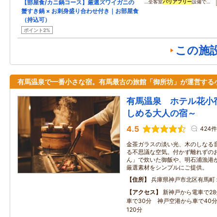
【部屋食/カニ鍋コース】厳選ズワイガニの
…全客室
バリアフリー
設備で…
蟹すき鍋 × お刺身盛り合わせ付き｜お部屋食
（持込可）
ポイント2%
この施
有馬温泉で一番小さな宿。有馬最古の旅館「御所坊」が運営する
有馬温泉 ホテル花小
しめる大人の宿～
4.5
424件
金茶ガラスの淡い光、木のしなる
る不思議な空気。付かず離れずの
ん」で炊いた御飯や、明石浦漁港
厳選素材をシンプルにご提供。
住所
兵庫県神戸市北区有馬町
アクセス
新神戸から電車で2
車で30分 神戸空港から車で40
120分