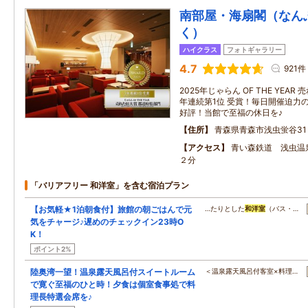
南部屋・海扇閣（なん
く）
ハイクラス
フォトギャラリー
4.7
921件
2025年じゃらん OF THE YEA
年連続第1位 受賞！毎日開催迫力
好評！当館で至福の休日を♪
住所
青森県青森市浅虫蛍谷31
アクセス
青い森鉄道 浅虫温
２分
「バリアフリー 和洋室」を含む宿泊プラン
【お気軽★1泊朝食付】旅館の朝ごはんで元
…たりとした
和洋室
（バス・…
気をチャージ♪遅めのチェックイン23時O
K！
ポイント2%
陸奥湾一望！温泉露天風呂付スイートルーム
＜温泉露天風呂付客室×料理…
で寛ぐ至福のひと時！夕食は個室食事処で料
理長特選会席を♪