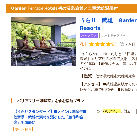
Garden Terrace Hotels初の温泉旅館／全室武雄温泉付
うらり 武雄 Garden T
Resorts
ハイクラス
フォトギャラリー
4.1
292件
“うららかに、ゆったりと”「回復
温泉】エリア初の水着で入浴 【2
のう”体験 【創作和会席】黒毛和
インに
住所
佐賀県武雄市武雄町永島
アクセス
■武雄温泉駅からお
駅からお車で約70分 ■佐賀駅か
「バリアフリー 和洋室」を含む宿泊プラン
【うらりスタンダード】■メインは国産牛■
…一の「
バリアフリー
」対応…
佐賀県・武雄の素材を活かした「創作和会
席」を気軽に
ポイントUP