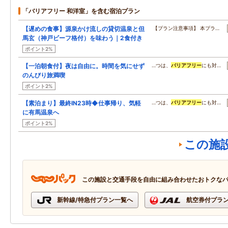
「バリアフリー 和洋室」を含む宿泊プラン
【遅めの食事】源泉かけ流しの貸切温泉と但
【プラン注意事項】 本プラ…
馬玄（神戸ビーフ格付）を味わう｜2食付き
ポイント2%
【一泊朝食付】夜は自由に。時間を気にせず
…つは、
バリアフリー
にも対…
のんびり旅満喫
ポイント2%
【素泊まり】最終IN23時◆仕事帰り、気軽
…つは、
バリアフリー
にも対…
に有馬温泉へ
ポイント2%
この施
この施設と交通手段を自由に組み合わせたおトクな
新幹線/特急付プラン一覧へ
航空券付プラ