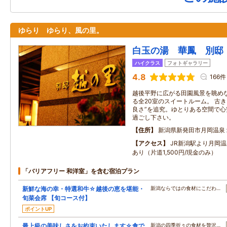
ゆらり ゆらり、風の里。
白玉の湯 華鳳 別邸
ハイクラス
フォトギャラリー
4.8
166件
越後平野に広がる田園風景を眺め
る全20室のスイートルーム。 古
良さ”を追究。ゆとりある空間で心
過ごし下さい。
住所
新潟県新発田市月岡温泉
アクセス
JR新潟駅より月岡
あり（片道1,500円/現金のみ）
「バリアフリー 和洋室」を含む宿泊プラン
新鮮な海の幸・特選和牛☆越後の恵を堪能・
新潟ならではの食材にこだわ…
旬菜会席 【旬コース付】
ポイントUP
最上級の美味しさをお約束いたします☆食で
新潟の四季折々の食材を贅沢…