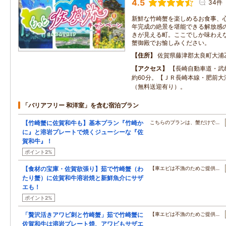
4.5
34件
新鮮な竹崎蟹を楽しめるお食事、心
年完成の絶景を堪能できる解放感
きが見える町。ここでしか味わえ
蟹御殿でお愉しみください。
住所
佐賀県藤津郡太良町大浦乙
アクセス
【長崎自動車道・武
約60分。【ＪＲ長崎本線・肥前大
（無料送迎有り）。
「バリアフリー 和洋室」を含む宿泊プラン
【竹崎蟹に佐賀和牛も】基本プラン『竹崎か
こちらのプランは、蟹だけで…
に』と溶岩プレートで焼くジューシーな『佐
賀和牛』！
ポイント2%
【食材の宝庫・佐賀欲張り】茹で竹崎蟹（わ
【車エビは不漁のためご提供…
たり蟹）に佐賀和牛溶岩焼と新鮮魚介にサザ
エも！
ポイント2%
「贅沢活きアワビ刺と竹崎蟹」茹で竹崎蟹に
【車エビは不漁のためご提供…
佐賀和牛は溶岩プレート焼、アワビもサザエ