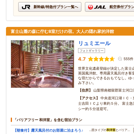
新幹線/特急付プラン一覧へ
航空券付プラ
富士山麓の森に佇む8室だけの宿。大人の隠れ家的洋館
リュミエール
フォトギャラリー
4.7
555件
世界文化遺産登録が決定した富士
英国風洋館。専用露天風呂付き客
な宿だからできるおもてなし。ゆ
み下さい。
住所
山梨県南都留郡富士河口
アクセス
中央道河口湖ＩＣ・
士吉田ＩＣより車約５分。 富士急
シー約５分送迎可。
「バリアフリー 和洋室」を含む宿泊プラン
【朝食付】露天風呂付のお部屋に泊まろう♪
…団タイプの
和洋室
とバリア…