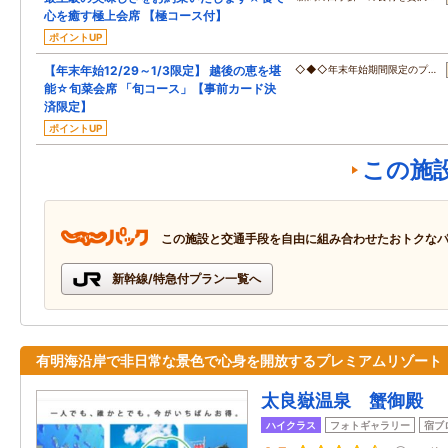
心を癒す極上会席 【極コース付】
ポイントUP
【年末年始12/29～1/3限定】 越後の恵を堪
◇◆◇年末年始期間限定のプ…
能☆旬菜会席 「旬コース」【事前カード決
済限定】
ポイントUP
この施
この施設と交通手段を自由に組み合わせたおトクな
新幹線/特急付プラン一覧へ
有明海沿岸で非日常な景色で心身を開放するプレミアムリゾート
太良嶽温泉 蟹御殿
ハイクラス
フォトギャラリー
宿ブ