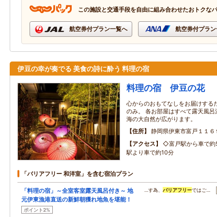
この施設と交通手段を自由に組み合わせたおトクな
航空券付プラン一覧へ
航空券付プラン
伊豆の幸が奏でる 美食の詩に酔う 料理の宿
料理の宿 伊豆の花
心からのおもてなしをお届けする
のみ。 各お部屋はすべて露天風呂
海の大自然が広がります。
住所
静岡県伊東市富戸１１６
アクセス
◇富戸駅から車で約
駅より車で約10分
「バリアフリー 和洋室」を含む宿泊プラン
「料理の宿」～全室客室露天風呂付き～ 地
…す為、
バリアフリー
ではご…
元伊東漁港直送の新鮮朝獲れ地魚を堪能！
ポイント2%