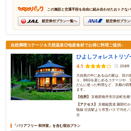
この施設と交通手段を自由に組み合わせたおトクな
航空券付プラン一覧へ
航空券付プラン
自然満喫コテージ＆天然温泉◎地産食材でお得に料理ご提供♪
ひよしフォレストリゾ
4.1
208件
大自然の中にある山の家は、目の
り、BBQを楽しめるコテージや、
だんに使った料理など、京都の四
ます。
住所
京都府南丹市日吉町生畑
アクセス
京都縦貫道 園部ICか
陰線 日吉駅より市営バスで15分／
分
「バリアフリー 和洋室」を含む宿泊プラン