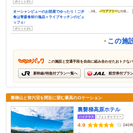
ポイント2%
オーシャンビューのお部屋でゆったり！ご夕
…3名。
バリアフリー
な仕様…
食は青森食材の逸品＋ライブキッチンのビュ
ッフェ♪
ポイント2%
この施
この施設と交通手段を自由に組み合わせたおトクな
新幹線/特急付プラン一覧へ
航空券付プラ
磐梯山と弥六沼を間近に望む最高のロケーション
裏磐梯高原ホテル
ハイクラス
フォトギャラリー
4.9
240