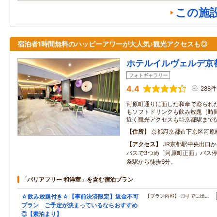
この施
宿泊者1時間無料のハッピーアワーが大人気♪観光アクセスも◎
ホテルイルヴェルデ京
フォトギャラリー
4.4
288件
河原町通りに面した和傘で彩られ
もソフトドリンクも飲み放題（時
近く観光アクセスも◎京都駅まで徒
住所
京都府京都市下京区河原
アクセス
JR京都駅中央出口か
バスで3つめ「河原町正面」バス停
条駅から徒歩6分。
「バリアフリー 和洋室」を含む宿泊プラン
☆飲み放題付き☆【事前決済限定】返金不可
【プラン内容】 ◎すでに出…
プラン ご予定が決まっているならおすすめ
◎【素泊まり】