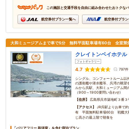
この施設と交通手段を自由に組み合わせたおトクな
航空券付プラン一覧へ
航空券付プラン
大和ミュージアムまで車で5分 無料平面駐車場有60台 全室禁
クレイトンベイホテル
フォトギャラリー
4.7
797件
シングル、コンフォートルーム以
の護衛艦や潜水艦等、呉湾の眺望を
ルから呉駅、大和ミュージアム間
（9:00～19:00要問い合わせ)
住所
広島県呉市築地町３番３
アクセス
JR呉駅よりお車で
有 平面無料駐車場60台 戦艦大
じ高さの最上階で朝食を
「バリアフリー 和洋室」を含む宿泊プラン