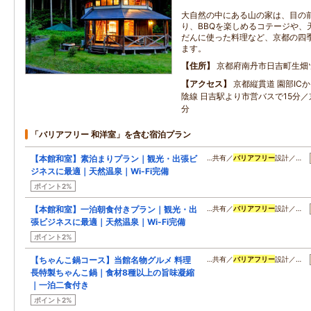
大自然の中にある山の家は、目の
り、BBQを楽しめるコテージや、
だんに使った料理など、京都の四
ます。
住所
京都府南丹市日吉町生畑
アクセス
京都縦貫道 園部ICか
陰線 日吉駅より市営バスで15分／
分
「バリアフリー 和洋室」を含む宿泊プラン
【本館和室】素泊まりプラン｜観光・出張ビ
…共有／
バリアフリー
設計／…
ジネスに最適｜天然温泉｜Wi-Fi完備
ポイント2%
【本館和室】一泊朝食付きプラン｜観光・出
…共有／
バリアフリー
設計／…
張ビジネスに最適｜天然温泉｜Wi-Fi完備
ポイント2%
【ちゃんこ鍋コース】当館名物グルメ 料理
…共有／
バリアフリー
設計／…
長特製ちゃんこ鍋｜食材8種以上の旨味凝縮
｜一泊二食付き
ポイント2%