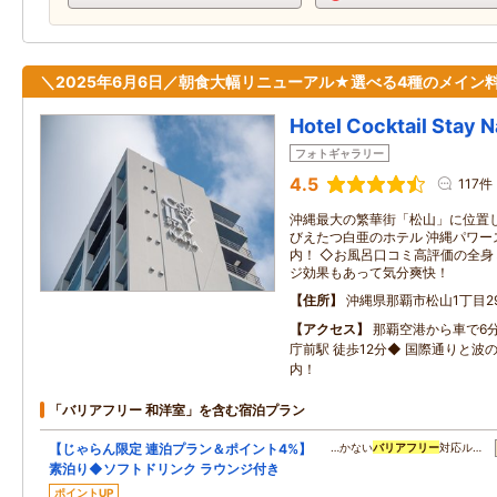
＼2025年6月6日／朝食大幅リニューアル★選べる4種のメイン料
Hotel Cocktail Stay 
フォトギャラリー
4.5
117件
沖縄最大の繁華街「松山」に位置
びえたつ白亜のホテル 沖縄パワー
内！ ◇お風呂口コミ高評価の全
ジ効果もあって気分爽快！
住所
沖縄県那覇市松山1丁目29
アクセス
那覇空港から車で6
庁前駅 徒歩12分◆ 国際通りと波
内！
「バリアフリー 和洋室」を含む宿泊プラン
【じゃらん限定 連泊プラン＆ポイント4%】
…かない
バリアフリー
対応ル…
素泊り◆ソフトドリンク ラウンジ付き
ポイントUP