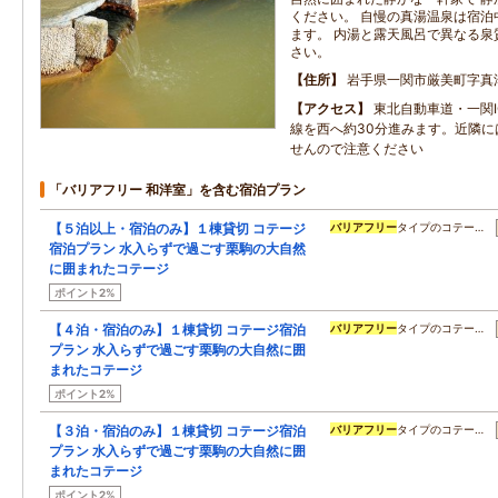
ください。 自慢の真湯温泉は宿泊
ます。 内湯と露天風呂で異なる泉
さい。
住所
岩手県一関市厳美町字真
アクセス
東北自動車道・一関I
線を西へ約30分進みます。近隣に
せんので注意ください
「バリアフリー 和洋室」を含む宿泊プラン
【５泊以上・宿泊のみ】１棟貸切 コテージ
バリアフリー
タイプのコテー…
宿泊プラン 水入らずで過ごす栗駒の大自然
に囲まれたコテージ
ポイント2%
【４泊・宿泊のみ】１棟貸切 コテージ宿泊
バリアフリー
タイプのコテー…
プラン 水入らずで過ごす栗駒の大自然に囲
まれたコテージ
ポイント2%
【３泊・宿泊のみ】１棟貸切 コテージ宿泊
バリアフリー
タイプのコテー…
プラン 水入らずで過ごす栗駒の大自然に囲
まれたコテージ
ポイント2%