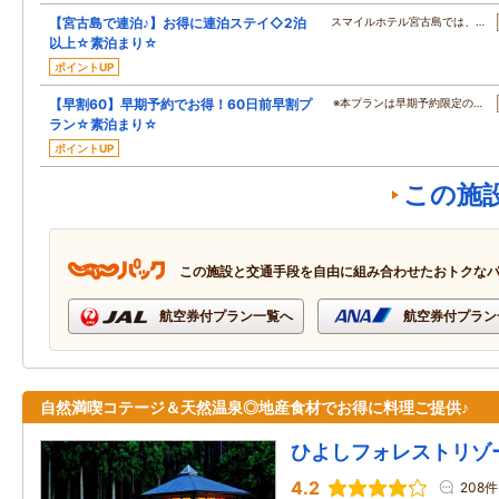
【宮古島で連泊♪】お得に連泊ステイ◇2泊
スマイルホテル宮古島では、…
以上☆素泊まり☆
ポイントUP
【早割60】早期予約でお得！60日前早割プ
※本プランは早期予約限定の…
ラン☆素泊まり☆
ポイントUP
この施
この施設と交通手段を自由に組み合わせたおトクな
航空券付プラン一覧へ
航空券付プラン
自然満喫コテージ＆天然温泉◎地産食材でお得に料理ご提供♪
ひよしフォレストリゾ
4.2
208件