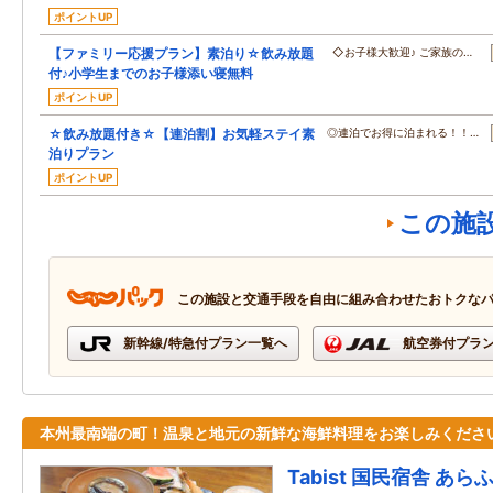
ポイントUP
【ファミリー応援プラン】素泊り☆飲み放題
◇お子様大歓迎♪ ご家族の…
付♪小学生までのお子様添い寝無料
ポイントUP
☆飲み放題付き☆【連泊割】お気軽ステイ素
◎連泊でお得に泊まれる！！…
泊りプラン
ポイントUP
この施
この施設と交通手段を自由に組み合わせたおトクな
新幹線/特急付プラン一覧へ
航空券付プラ
本州最南端の町！温泉と地元の新鮮な海鮮料理をお楽しみくださ
Tabist 国民宿舎 あ