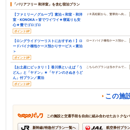
「バリアフリー 和洋室」を含む宿泊プラン
【ファミリー／グループ】素泊＜和室・和洋
ＪＲ高松駅から、繁華街へ向…
室・KONOKA＞皆でワイワイ★寝返りも安
心★畳でゴロゴロ
ポイントUP
【ロングライドツーリストにおすすめ！】ロ
ロードバイク梱包ケース預か…
ードバイク梱包ケース預かりサービス＜素泊
＞
ポイントUP
【お土産にピッタリ！】香川県といえば「う
こちらのプランは当ホテルで…
どん」と「ヤドン」★「ヤドンのさぬきうど
ん」付プラン／素泊
ポイントUP
この施
この施設と交通手段を自由に組み合わせたおトクな
新幹線/特急付プラン一覧へ
航空券付プラ