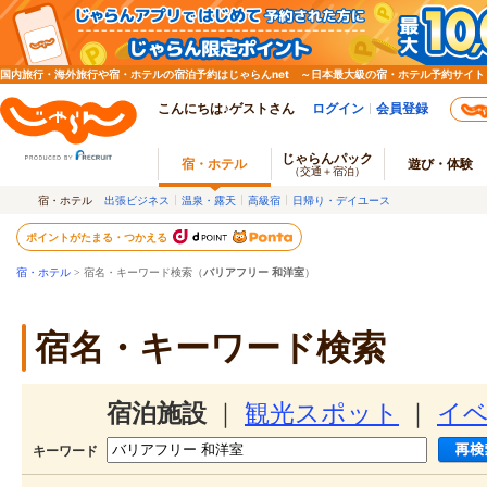
国内旅行・海外旅行や宿・ホテルの宿泊予約はじゃらんnet ～日本最大級の宿・ホテル予約サイト
こんにちは♪ゲストさん
ログイン
会員登録
じゃらんパック
宿・ホテル
遊び・体験
（交通＋宿泊）
宿・ホテル
出張ビジネス
温泉・露天
高級宿
日帰り・デイユース
ポイントがたまる・つかえる
宿・ホテル
> 宿名・キーワード検索（
バリアフリー 和洋室
）
宿名・キーワード検索
宿泊施設
｜
観光スポット
｜
イ
キーワード