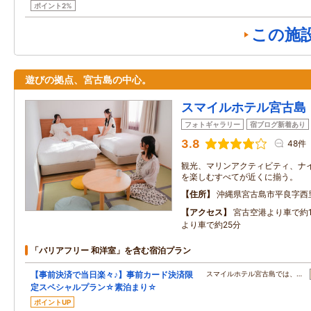
ポイント2%
この施
遊びの拠点、宮古島の中心。
スマイルホテル宮古島
フォトギャラリー
宿ブログ新着あり
3.8
48件
観光、マリンアクティビティ、ナイ
を楽しむすべてが近くに揃う。
住所
沖縄県宮古島市平良字西
アクセス
宮古空港より車で約
より車で約25分
「バリアフリー 和洋室」を含む宿泊プラン
【事前決済で当日楽々♪】事前カード決済限
スマイルホテル宮古島では、…
定スペシャルプラン☆素泊まり☆
ポイントUP