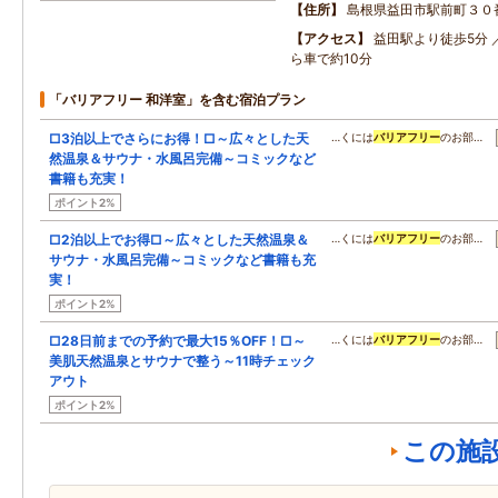
住所
島根県益田市駅前町３０
アクセス
益田駅より徒歩5分 
ら車で約10分
「バリアフリー 和洋室」を含む宿泊プラン
□3泊以上でさらにお得！□～広々とした天
…くには
バリアフリー
のお部…
然温泉＆サウナ・水風呂完備～コミックなど
書籍も充実！
ポイント2%
□2泊以上でお得□～広々とした天然温泉＆
…くには
バリアフリー
のお部…
サウナ・水風呂完備～コミックなど書籍も充
実！
ポイント2%
□28日前までの予約で最大15％OFF！□～
…くには
バリアフリー
のお部…
美肌天然温泉とサウナで整う～11時チェック
アウト
ポイント2%
この施