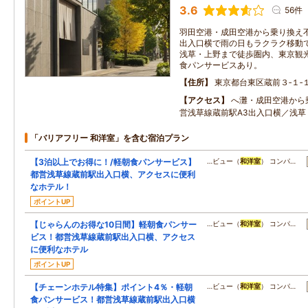
3.6
56件
羽田空港・成田空港から乗り換え不
出入口横で雨の日もラクラク移動で
浅草・上野まで徒歩圏内、東京観光
食パンサービスあり。
住所
東京都台東区蔵前３‐１‐
アクセス
へ灘・成田空港から
営浅草線蔵前駅A3出入口横／浅草
「バリアフリー 和洋室」を含む宿泊プラン
【3泊以上でお得に！/軽朝食パンサービス】
…ビュー（
和洋室
） コンパ…
都営浅草線蔵前駅出入口横、アクセスに便利
なホテル！
ポイントUP
【じゃらんのお得な10日間】軽朝食パンサー
…ビュー（
和洋室
） コンパ…
ビス！都営浅草線蔵前駅出入口横、アクセス
に便利なホテル
ポイントUP
【チェーンホテル特集】ポイント4％・軽朝
…ビュー（
和洋室
） コンパ…
食パンサービス！都営浅草線蔵前駅出入口横