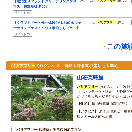
【素泊まりプラン】ジャーナリングゲストハ
…意】
バリアフリー
に関し…
ウス｜長野駅徒歩5分
ポイント2%
【クラフトノート作り体験(￥1.500)&ジャ
…意】
バリアフリー
に関し…
ーナリングゲストハウス素泊まりプラン】
ポイント2%
この施
バリアフリー
でログハウス 自然大好き遊び盛りも大満足
山荘楽時屋
バリアフリー
でログハウス 2組
コ・ハンモック・懐かしの野球ゲ
いけどちっちゃな遊び心いっぱい 寝
住所
岡山県真庭市蒜山下和１
アクセス
米子道湯原IC下車右
原スキー場方面へ右折
「バリアフリー 和洋室」を含む宿泊プラン