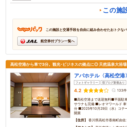
この施
この施設と交通手段を自由に組み合わせたおトクな
航空券付プラン一覧へ
高松空港から車で3分。観光･ビジネスの拠点に◎ 天然温泉大浴場
アパホテル〈高松空港
フォトギャラリー
宿ブログ新着あり
4.2
133件
■高松空港まで送迎無料■平面駐車
サウナも完備 ■レオマワールド 車で
分 ■2025年10月29日（水）
開業
住所
香川県高松市香南町由佐