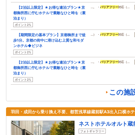
【2泊以上限定】★お得な連泊プラン★京
…。 ・
バリアフリー
対応（…
都御所西に佇むホテルで素敵なひと時を（素
泊まり）
ポイント2%
【期間限定の基本プラン】京都御所まで徒
…） ・
バリアフリー
対応（…
歩1分。京都の街中に溶け込む上質な和モダ
ンホテル◆ビジネ
ポイント2%
【2泊以上限定】★お得な連泊プラン★京
…。 ・
バリアフリー
対応（…
都御所西に佇むホテルで素敵なひと時を（素
泊まり）
ポイント2%
この施
羽田・成田から乗り換え不要、都営浅草線蔵前駅A3出入口横ホテ
ネストホテルオルト蔵
フォトギャラリー