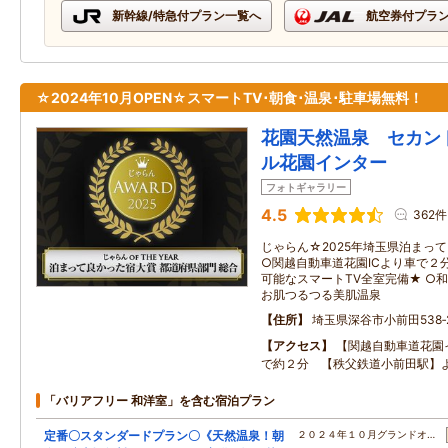
新幹線/特急付プラン一覧へ
航空券付プラ
☆2024年10月OPEN☆スマートTV･朝食･温泉･駐車場無料！
花園天然温泉 セカン
ル花園インター
フォトギャラリー
4.5
362件
じゃらん☆2025年埼玉県泊まっ
○関越自動車道花園ICより車で２分！
可能なスマートTV全室完備★ ○和
お肌つるつる美肌温泉
住所
埼玉県深谷市小前田538‐
アクセス
【関越自動車道花園
で約２分 【秩父鉄道小前田駅】
「バリアフリー 和洋室」を含む宿泊プラン
定番〇スタンダードプラン〇《天然温泉！朝
２０２４年１０月グランドオ…