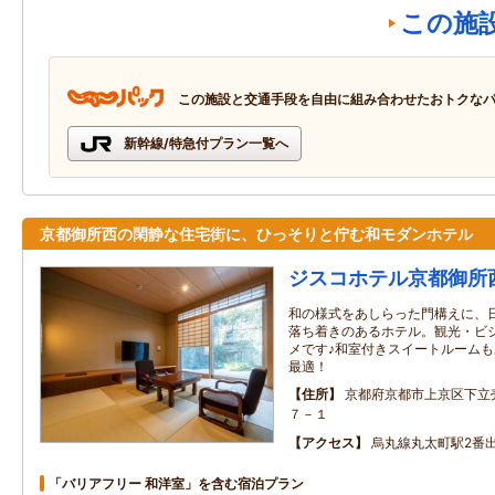
この施
この施設と交通手段を自由に組み合わせたおトクな
新幹線/特急付プラン一覧へ
京都御所西の閑静な住宅街に、ひっそりと佇む和モダンホテル
ジスコホテル京都御所
和の様式をあしらった門構えに、
落ち着きのあるホテル。観光・ビ
メです♪和室付きスイートルーム
最適！
住所
京都府京都市上京区下立
７－１
アクセス
烏丸線丸太町駅2番
「バリアフリー 和洋室」を含む宿泊プラン