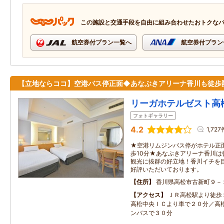
この施設と交通手段を自由に組み合わせたおトクな
航空券付プラン一覧へ
航空券付プラン
【立地ならココ】空港バス停正面◆あなぶきアリーナ香川も徒歩
リーガホテルゼスト高
フォトギャラリー
4.2
1,727
★空港リムジンバス停がホテル正
歩10分★あなぶきアリーナ香川
観光に抜群の好立地！香川イチを
好評いただいております。
住所
香川県高松市古新町９－
アクセス
ＪＲ高松駅より徒歩
高松中央ＩＣより車で２０分／高
ンバスで３０分