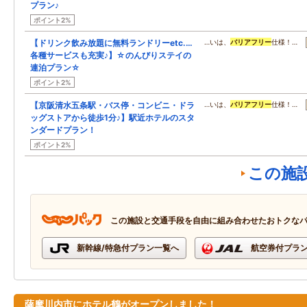
プラン♪
ポイント2%
【ドリンク飲み放題に無料ランドリーetc.…
…いは、
バリアフリー
仕様！…
各種サービスも充実♪】☆のんびりステイの
連泊プラン☆
ポイント2%
【京阪清水五条駅・バス停・コンビニ・ドラ
…いは、
バリアフリー
仕様！…
ッグストアから徒歩1分♪】駅近ホテルのスタ
ンダードプラン！
ポイント2%
この施
この施設と交通手段を自由に組み合わせたおトクな
新幹線/特急付プラン一覧へ
航空券付プラ
薩摩川内市にホテル鶴がオープンしました！