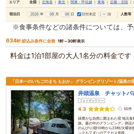
エリア
全国
｜
北海道
｜
東北
｜
関東・甲信越
｜
東海
｜
近畿・北陸
｜
年
月
日
日付未定
泊
宿泊日
人数等
※食事条件などの諸条件については、予
634
軒 絞込み条件に合致
1軒～30軒表示
料金は1泊1部屋の大人1名分の料金で
「日本一のいちごのまち もおか」 グランピングリゾート/温泉の
井頭温泉 チャットパ
フォトギャラリー
4.3
50件
緑豊かな自然に囲まれた宿 地元食
旅。森の中のグランピング。併設
のんびり(朝10時から23時/火曜
ンクもてぎへのアクセス抜群