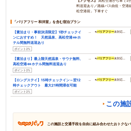
アクセス
高松空港から車で3
料送迎あり／路線バス由佐・空港
松空港前」下車すぐ
「バリアフリー 和洋室」を含む宿泊プラン
【素泊まり・事前決済限定】1秒チェックイ
… ※
バリアフリー
未対応…
ンにおすすめ！ 天然温泉、高松空港⇔ホ
テル間無料送迎あり
ポイント2%
【素泊まり】最上階天然温泉・サウナ無料、
… ※
バリアフリー
未対応…
高松空港⇔ホテル間無料送迎あり
ポイント2%
【ロングステイ】15時チェックイン～翌12
… ※
バリアフリー
未対応…
時チェックアウト 最大21時間滞在可能
ポイント2%
この施
この施設と交通手段を自由に組み合わせたおトクな