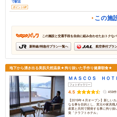
で駅近
ポイントUP
この施
この施設と交通手段を自由に組み合わせたおトクな
新幹線/特急付プラン一覧へ
航空券付プラ
地下から湧き出る美肌天然温泉★拘り抜いた手作り健康朝食★
ＭＡＳＣＯＳ ＨＯＴ
フォトギャラリー
4.5
459件
【2019年４月オープン】新しい
なる事を目的とし、窯元や家具職
産業と共同で開発する事に拘り抜
覚「クラフトホテル」