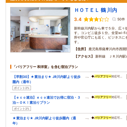
ＨＯＴＥＬ 鶴 川内
3.4
50件
新幹線川内駅から車で５分、広々
す。コンビニ徒歩１分。全室wi-f
所や官公庁にも近く、ビジネスに
す。
住所
鹿児島県薩摩川内市西開
アクセス
新幹線 ＪＲ川内駅
「バリアフリー 和洋室」を含む宿泊プラン
【早割30】★素泊まり★ JR川内駅より徒歩
…。 ◆
バリアフリー
対応可…
圏内（通年）
ポイント2%
【ｅｃｏ連泊】ｅｃｏ連泊でお得に宿泊・３
…。 ◆
バリアフリー
対応可…
泊～ＯＫ！素泊りプラン
ポイント2%
★素泊まり★ JR川内駅より徒歩圏内（通
…。 ◆
バリアフリー
対応可…
年）