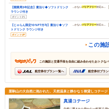
【開業周3年記念】素泊り◆ソフトドリンク
…かない
バリアフリー
対応ル…
ラウンジ付き
ポイント2%
【じゃらん限定10％PT付与】素泊り◆ソフ
…かない
バリアフリー
対応ル…
トドリンク ラウンジ付き
ポイントUP
この施
この施設と交通手段を自由に組み合わせたおトクな
航空券付プラン一覧へ
航空券付プラン
栗駒山の大自然に抱かれた、天然温泉と静かな１棟貸しコテージ
真湯コテージ
自然に囲まれた静かな一軒家で 静