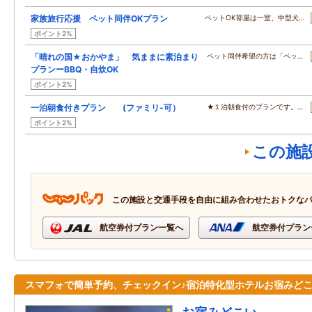
家族旅行応援 ペット同伴OKプラン
ペットOK部屋は一室、中型犬…
ポイント2%
「晴れの国★おかやま」 気ままに素泊まり
ペット同伴希望の方は「ペッ…
プランーBBQ・自炊OK
ポイント2%
一泊朝食付きプラン (ファミリ-可）
★１泊朝食付のプランです。…
ポイント2%
この施
この施設と交通手段を自由に組み合わせたおトクな
航空券付プラン一覧へ
航空券付プラン
スマフォで簡単予約、チェックイン♪宿泊特化型ホテルお宿みど