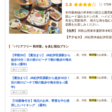
3.8
175件
本州最南端の串本町の国立公園荒船
国ムード溢れるヤシの木、ハイビ
有名な荒船海岸。 雄大な海を臨む
楽園をお楽しみください。
住所
和歌山県東牟婁郡串本町
アクセス
JR紀勢本線紀伊田原
「バリアフリー 和洋室」を含む宿泊プラン
【早割30】【素泊まり】 JR紀伊田原駅から
…室、洋室、
和洋室
のお部屋…
徒歩10分！目の前のビーチで朝の散歩や海水
浴を♪(通年)
ポイント2%
【素泊まり】 JR紀伊田原駅から徒歩10分！
…室、洋室、
和洋室
のお部屋…
目の前のビーチで朝の散歩や海水浴を♪(通
年)
ポイント2%
【1泊朝食付き】地元のお米、野菜を中心使
…室、洋室、
和洋室
のお部屋…
用したバイキング (通年)
ポイント2%