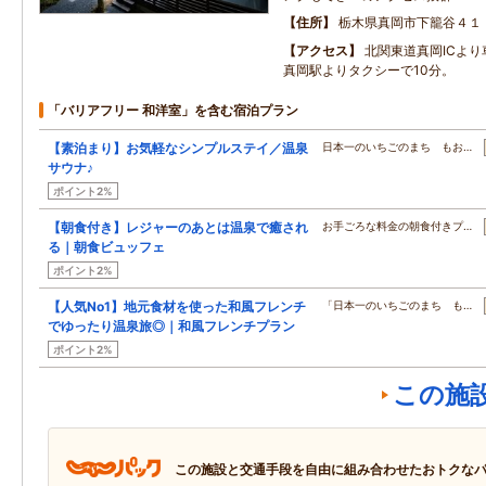
住所
栃木県真岡市下籠谷４１
アクセス
北関東道真岡ICより
真岡駅よりタクシーで10分。
「バリアフリー 和洋室」を含む宿泊プラン
【素泊まり】お気軽なシンプルステイ／温泉
日本一のいちごのまち もお…
サウナ♪
ポイント2%
【朝食付き】レジャーのあとは温泉で癒され
お手ごろな料金の朝食付きプ…
る｜朝食ビュッフェ
ポイント2%
【人気No1】地元食材を使った和風フレンチ
「日本一のいちごのまち も…
でゆったり温泉旅◎｜和風フレンチプラン
ポイント2%
この施
この施設と交通手段を自由に組み合わせたおトクな