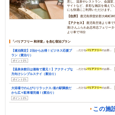
意し、温泉やレストラン、会議室
サイトなど、多彩な施設を備えて
にも快適にご利用いただけます。
住所
鹿児島県曽於郡大崎町神
アクセス
鹿児島空港より車で1
港/さんふらわあ志布志フェリータ
より車で16分
「バリアフリー 和洋室」を含む宿泊プラン
【連泊限定】2泊からお得！ビジネス応援プ
…だける
バリアフリー
のお部…
ラン（素泊り）
ポイント2%
【温泉休館日は価格で還元！】アクティブな
…だける
バリアフリー
のお部…
方向けシンプルステイ（素泊り）
ポイント2%
大浴場でのんびりリラックス♪道の駅隣接だ
…だける
バリアフリー
のお部…
から広々駐車場完備！(素泊り）
ポイント2%
この施