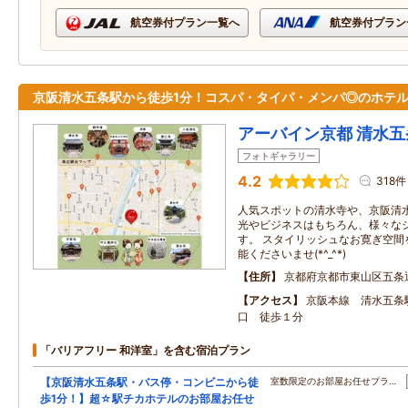
航空券付プラン一覧へ
航空券付プラン
京阪清水五条駅から徒歩1分！コスパ・タイパ・メンパ◎のホテル
アーバイン京都 清水五
フォトギャラリー
4.2
318件
人気スポットの清水寺や、京阪清
光やビジネスはもちろん、様々な
す。 スタイリッシュなお寛ぎ空間
能くださいませ(*^_^*)
住所
京都府京都市東山区五条
アクセス
京阪本線 清水五条
口 徒歩１分
「バリアフリー 和洋室」を含む宿泊プラン
【京阪清水五条駅・バス停・コンビニから徒
室数限定のお部屋お任せプラ…
歩1分！】超☆駅チカホテルのお部屋お任せ