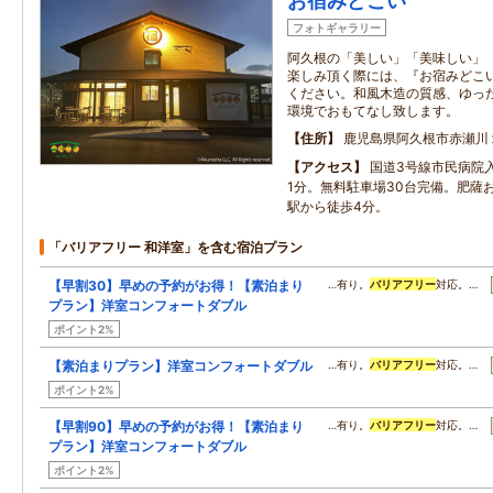
お宿みどこい
フォトギャラリー
阿久根の「美しい」「美味しい」
楽しみ頂く際には、『お宿みどこ
ください。和風木造の質感、ゆっ
環境でおもてなし致します。
住所
鹿児島県阿久根市赤瀬川
アクセス
国道3号線市民病院
1分。無料駐車場30台完備。肥薩
駅から徒歩4分。
「バリアフリー 和洋室」を含む宿泊プラン
【早割30】早めの予約がお得！【素泊まり
…有り。
バリアフリー
対応。…
プラン】洋室コンフォートダブル
ポイント2%
【素泊まりプラン】洋室コンフォートダブル
…有り。
バリアフリー
対応。…
ポイント2%
【早割90】早めの予約がお得！【素泊まり
…有り。
バリアフリー
対応。…
プラン】洋室コンフォートダブル
ポイント2%