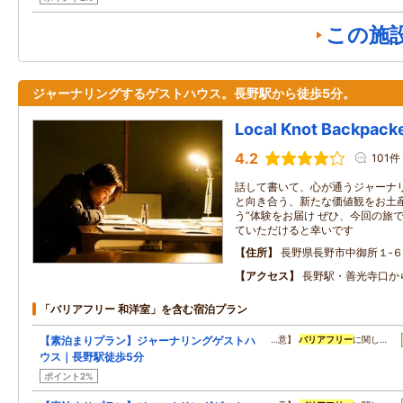
この施
ジャーナリングするゲストハウス。長野駅から徒歩5分。
Local Knot Backpa
4.2
101件
話して書いて、心が通うジャーナリ
と向き合う、新たな価値観をお土産
う“体験をお届け ぜひ、今回の旅
ていただけると幸いです
住所
長野県長野市中御所１‐６
アクセス
長野駅・善光寺口か
「バリアフリー 和洋室」を含む宿泊プラン
【素泊まりプラン】ジャーナリングゲストハ
…意】
バリアフリー
に関し…
ウス｜長野駅徒歩5分
ポイント2%