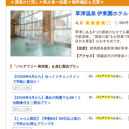
☆源泉かけ流し☆飲み食べ放題☆無料施設も充実☆
草津温泉 伊東園ホテル
4.0
992件
草津にある4つの源泉のなかでも
代鉱源泉。 ”源泉の湯”をお部屋
呂付き客室】がおすすめです。
住所
群馬県吾妻郡草津町草津
アクセス
関越道渋川伊香保イ
「バリアフリー 和洋室」を含む宿泊プラン
【2026年4月から】ゆっくりチェックイン
…制）
バリアフリー
設備も…
で手軽に素泊り！
ポイント2%
【2026年4月から】遅めの到着でもOK！１
…制）
バリアフリー
設備も…
泊朝食付きご宿泊プラン
ポイント2%
【じゃらん限定】【早割90】90日以上前の
…制）
バリアフリー
設備も…
ご予約がお得なプランです