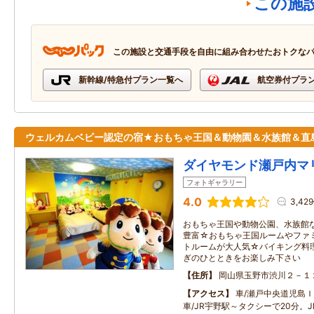
この施
この施設と交通手段を自由に組み合わせたおトクな
新幹線/特急付プラン一覧へ
航空券付プラ
ウェルカムベビー認定の宿★おもちゃ王国＆動物園＆水族館＆直
ダイヤモンド瀬戸内マ
フォトギャラリー
4.0
3,42
おもちゃ王国や動物公園、水族館
豊富☆おもちゃ王国ルームやファ
トルームが大人気☆バイキング料
ぎのひとときをお楽しみ下さい
住所
岡山県玉野市渋川２－１
アクセス
車/瀬戸中央道児島Ｉ
車/JR宇野駅～タクシーで20分。