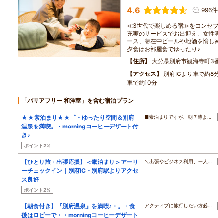
4.6
996件
≪3世代で楽しめる宿≫をコンセ
充実のサービスでお出迎え。女性
ース、滞在中ビールや地酒を愉し
夕食はお部屋食でゆったり♪
住所
大分県別府市観海寺町3番
アクセス
別府ICより車で約8
車で約10分
「バリアフリー 和洋室」を含む宿泊プラン
★★素泊まり★★゜・ゆったり空間＆別府
■素泊まりですが、朝７時よ…
温泉を満喫。・morningコーヒーデザート付
き♪
ポイント2%
【ひとり旅・出張応援】＜素泊まり＞アーリ
＼出張やビジネス利用、一人…
ーチェックイン｜別府IC・別府駅よりアクセ
ス良好
ポイント2%
【朝食付き】『別府温泉』を満喫♪・。・食
アクティブに旅行したい方必…
後はロビーで・・morningコーヒーデザート