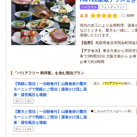
ハイクラス
フォトギャラリー
4.8
69件
現代の名工により会席料理、源泉
なひとときを。愛犬も一緒に、ご
堪能いただけます。
住所
鳥取県倉吉市関金町関金宿1
アクセス
東京方面から羽田空
車で2時間30分 大阪方面から お車
お車で約3時間
「バリアフリー 和洋室」を含む宿泊プラン
【気軽に宿泊｜一泊朝食付】山陰食材の贅沢
…加え、
バリアフリー
仕様の…
モーニングで気軽にご宿泊｜源泉かけ流し温
泉・貸切風呂も堪能
ポイント2%
【愛犬と宿泊｜一泊朝食付】山陰食材の贅沢
◆こちらのプランはペット同…
モーニングで気軽にご宿泊｜源泉かけ流し温
泉・貸切風呂も堪能
ポイント2%