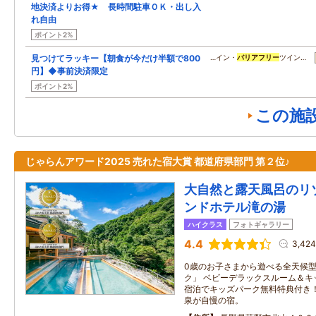
地決済よりお得★ 長時間駐車ＯＫ・出し入
れ自由
ポイント2%
見つけてラッキー【朝食が今だけ半額で800
…イン・
バリアフリー
ツイン…
円】◆事前決済限定
ポイント2%
この施
じゃらんアワード2025 売れた宿大賞 都道府県部門 第２位♪
大自然と露天風呂のリ
ンドホテル滝の湯
ハイクラス
フォトギャラリー
4.4
3,42
0歳のお子さまから遊べる全天候
ク」 ベビーデラックスルーム＆キ
宿泊でキッズパーク無料特典付き！
泉が自慢の宿。