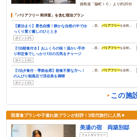
徳島道「脇町ＩＣ」より約20分
「バリアフリー 和洋室」を含む宿泊プラン
【素泊まり】景色自慢！静かな自然の中でゆ
…室。
バリアフリー
を反映…
っくり寛ぐ癒しのひととき
ポイント2%
【1泊朝食付き】おふくろの味！温かい手作
…室。
バリアフリー
を反映…
り和定食でしっかり1日の元気をチャージ
ポイント2%
【1泊夕食付・季節会席】朝食不要な方へ！
…室。
バリアフリー
を反映…
のんびり朝風呂で渓谷美を満喫
ポイント2%
この施
部屋食プランや子連れ旅プランが好評！3世代旅行に人気★
美湯の宿 両築別邸
フォトギャラリー