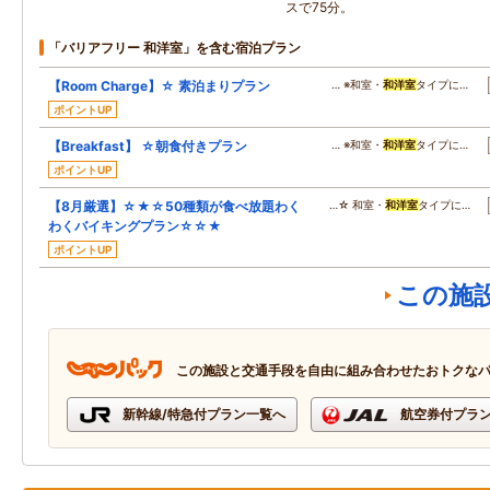
スで75分。
「バリアフリー 和洋室」を含む宿泊プラン
【Room Charge】☆ 素泊まりプラン
… ※和室・
和洋室
タイプに…
ポイントUP
【Breakfast】 ☆朝食付きプラン
… ※和室・
和洋室
タイプに…
ポイントUP
【8月厳選】☆★☆50種類が食べ放題わく
…☆ 和室・
和洋室
タイプに…
わくバイキングプラン☆☆★
ポイントUP
この施
この施設と交通手段を自由に組み合わせたおトクな
新幹線/特急付プラン一覧へ
航空券付プラ