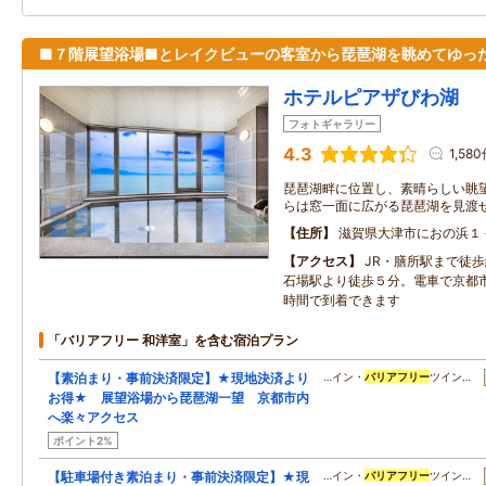
■７階展望浴場■とレイクビューの客室から琵琶湖を眺めてゆっ
ホテルピアザびわ湖
フォトギャラリー
4.3
1,58
琵琶湖畔に位置し、素晴らしい眺
らは窓一面に広がる琵琶湖を見渡
住所
滋賀県大津市におの浜１
アクセス
JR・膳所駅まで徒
石場駅より徒歩５分。電車で京都
時間で到着できます
「バリアフリー 和洋室」を含む宿泊プラン
【素泊まり・事前決済限定】★現地決済より
…イン・
バリアフリー
ツイン…
お得★ 展望浴場から琵琶湖一望 京都市内
へ楽々アクセス
ポイント2%
【駐車場付き素泊まり・事前決済限定】★現
…イン・
バリアフリー
ツイン…