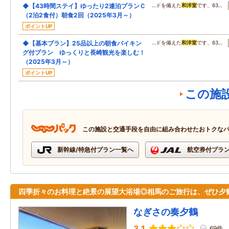
◆【43時間ステイ】ゆったり2連泊プランＣ
…ドを備えた
和洋室
です、63…
（2泊2食付）朝食2回（2025年3月～）
ポイントUP
◆【基本プラン】25品以上の朝食バイキン
…ドを備えた
和洋室
です、63…
グ付プラン ゆっくりと長崎観光を楽しむ！
（2025年3月～）
ポイントUP
この施
この施設と交通手段を自由に組み合わせたおトクな
新幹線/特急付プラン一覧へ
航空券付プラ
四季折々のお料理と絶景の展望大浴場◎相馬のご旅行は、ぜひ夕
なぎさの奏夕鶴
3.1
69件