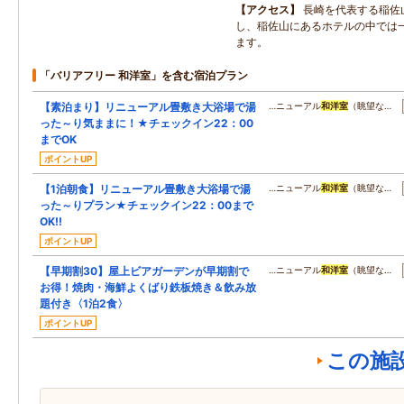
アクセス
長崎を代表する稲佐
し、稲佐山にあるホテルの中では
ます。
「バリアフリー 和洋室」を含む宿泊プラン
【素泊まり】リニューアル畳敷き大浴場で湯
…ニューアル
和洋室
（眺望な…
った～り気ままに！★チェックイン22：00
までOK
ポイントUP
【1泊朝食】リニューアル畳敷き大浴場で湯
…ニューアル
和洋室
（眺望な…
った～りプラン★チェックイン22：00まで
OK!!
ポイントUP
【早期割30】屋上ビアガーデンが早期割で
…ニューアル
和洋室
（眺望な…
お得！焼肉・海鮮よくばり鉄板焼き＆飲み放
題付き〈1泊2食〉
ポイントUP
この施