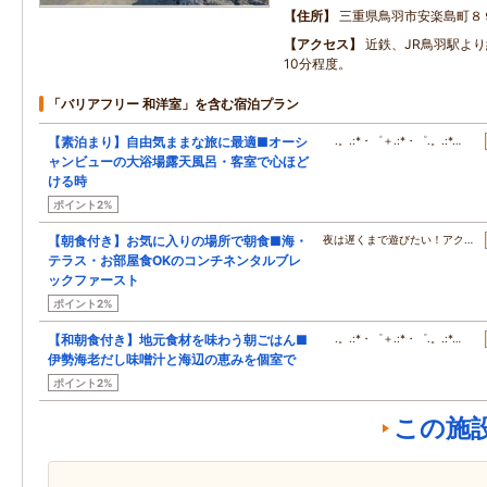
住所
三重県鳥羽市安楽島町８
アクセス
近鉄、JR鳥羽駅よ
10分程度。
「バリアフリー 和洋室」を含む宿泊プラン
【素泊まり】自由気ままな旅に最適■オーシ
.。.:*・゜＋.:*・゜.。.:*…
ャンビューの大浴場露天風呂・客室で心ほど
ける時
ポイント2%
【朝食付き】お気に入りの場所で朝食■海・
夜は遅くまで遊びたい！アク…
テラス・お部屋食OKのコンチネンタルブレ
ックファースト
ポイント2%
【和朝食付き】地元食材を味わう朝ごはん■
.。.:*・゜＋.:*・゜.。.:*…
伊勢海老だし味噌汁と海辺の恵みを個室で
ポイント2%
この施