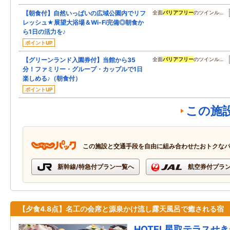
【朝食付】自然いっぱいの広域公園内でリフ
全面
バリアフリー
のツインル…
レッシュ★展望大浴場＆Wi-Fi完備◎朝食か
ら1日の活力を♪
ポイントUP
【グリーンランド入園券付】当館から35
全面
バリアフリー
のツインル…
分！ファミリー・グループ・カップルで1日
楽しめる♪（朝食付）
ポイントUP
この施
この施設と交通手段を自由に組み合わせたおトクな
新幹線/特急付プラン一覧へ
航空券付プラ
【夕食4.8点】名工の会席と源泉かけ流し露天風呂で癒される宿
HOTEL星取テラスせ