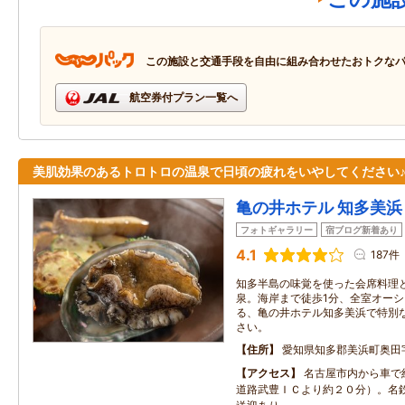
この施設と交通手段を自由に組み合わせたおトクな
航空券付プラン一覧へ
美肌効果のあるトロトロの温泉で日頃の疲れをいやしてください
亀の井ホテル 知多美浜
フォトギャラリー
宿ブログ新着あり
4.1
187件
知多半島の味覚を使った会席料理
泉。海岸まで徒歩1分、全室オー
る、亀の井ホテル知多美浜で特別
さい。
住所
愛知県知多郡美浜町奥田
アクセス
名古屋市内から車で
道路武豊ＩＣより約２０分）。名