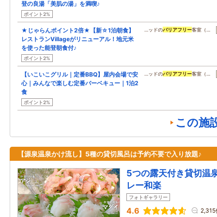
登の良湯「美肌の湯」を満喫♪
ポイント2%
★じゃらんポイント2倍★【新☆1泊朝食】
…ッドの
バリアフリー
客室（…
レストランVillageがリニューアル！地元米
を使った能登朝食付♪
ポイント2%
【いこいこグリル｜定番BBQ】屋内会場で安
…ッドの
バリアフリー
客室（…
心｜みんなで楽しむ定番バーベキュー｜1泊2
食
ポイント2%
この施
【源泉温泉かけ流し】5種の貸切風呂は予約不要で入り放題♪
5つの露天付き貸切温
レー和楽
フォトギャラリー
4.6
2,31