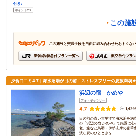
付き♪
ポイント2%
この施
この施設と交通手段を自由に組み合わせたおトクな
新幹線/特急付プラン一覧へ
航空券付プラ
夕食口コミ4.7｜海水浴場が目の前！ストレスフリーの夏旅満喫
浜辺の宿 かめや
フォトギャラリー
4.7
1,426
目の前の青い太平洋で海水浴を満
の「浜辺の宿 かめや」で絶景に心
老、鮑など鳥羽・伊勢志摩の豪華
沢な夏のひとときを