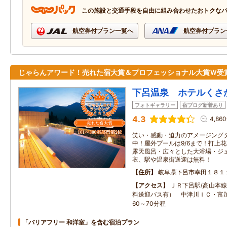
この施設と交通手段を自由に組み合わせたおトクな
航空券付プラン一覧へ
航空券付プラン
じゃらんアワード！売れた宿大賞＆プロフェッショナル大賞Ｗ受
下呂温泉 ホテルくさ
フォトギャラリー
宿ブログ新着あり
4.3
4,86
笑い・感動・迫力のアメージング
中！屋外プールは9/6まで！打上花
露天風呂・広々とした大浴場・ジ
衣、駅や温泉街送迎は無料！
住所
岐阜県下呂市幸田１８１
アクセス
ＪＲ下呂駅(高山本線
料送迎バス有） 中津川ＩＣ・富
60～70分程
「バリアフリー 和洋室」を含む宿泊プラン