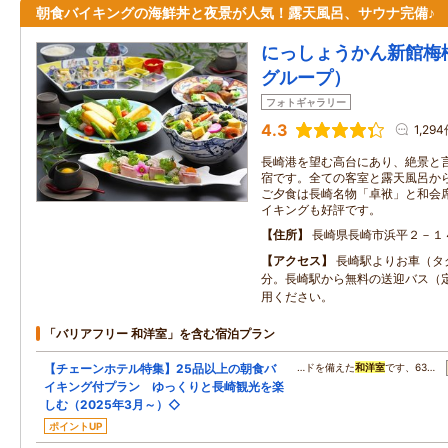
朝食バイキングの海鮮丼と夜景が人気！露天風呂、サウナ完備♪
にっしょうかん新館梅松
グループ）
フォトギャラリー
4.3
1,29
長崎港を望む高台にあり、絶景と
宿です。全ての客室と露天風呂か
ご夕食は長崎名物「卓袱」と和会
イキングも好評です。
住所
長崎県長崎市浜平２－１
アクセス
長崎駅よりお車（タ
分。長崎駅から無料の送迎バス（
用ください。
「バリアフリー 和洋室」を含む宿泊プラン
【チェーンホテル特集】25品以上の朝食バ
…ドを備えた
和洋室
です、63…
イキング付プラン ゆっくりと長崎観光を楽
しむ（2025年3月～）◇
ポイントUP