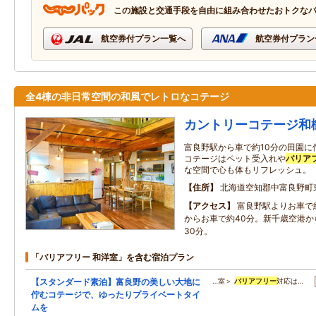
この施設と交通手段を自由に組み合わせたおトクな
航空券付プラン一覧へ
航空券付プラン
全4棟の非日常空間の和風でレトロなコテージ
カントリーコテージ和
富良野駅から車で約10分の田園に
コテージはペット受入れや
バリア
な空間で心も体もリフレッシュ。
住所
北海道空知郡中富良野町
アクセス
富良野駅よりお車で
からお車で約40分。新千歳空港か
30分。
「バリアフリー 和洋室」を含む宿泊プラン
【スタンダード素泊】富良野の美しい大地に
…室＞
バリアフリー
対応は…
佇むコテージで、ゆったりプライベートタイ
ムを