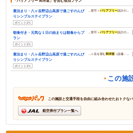
「バリアフリー 和洋室」を含む宿泊プラン
素泊まり・八ヶ岳野辺山高原で過ごすのんび
…室可＞
バリアフリー
設計の…
りシンプルステイプラン
ポイント2%
朝食付き・元気な１日の始まりは朝食からプ
…室可＞
バリアフリー
設計の…
ラン
ポイント2%
素泊まり・八ヶ岳野辺山高原で過ごすのんび
…ヶ岳を望む
和洋室
（設備：…
りシンプルステイプラン
ポイント2%
この施
この施設と交通手段を自由に組み合わせたおトクな
航空券付プラン一覧へ