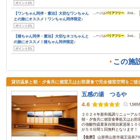
ポイント2%
【ワンちゃん同伴・素泊】大切なワンちゃん
…ージは
バリアフリー
、2nd…
との旅にオススメ！ワンちゃん同伴限定♪
ポイント2%
【猫ちゃん同伴・素泊】大切なネコちゃんと
…ージは
バリアフリー
、2nd…
の旅にオススメ！猫ちゃん同伴限定♪
ポイント2%
この施
貸切温泉と朝・夕食共に個室又はお部屋食で完全個室空間をご提
五感の湯 つるや
4.6
1,56
２０２４年新和風調リニューアル
朝・夕食共に個室食事処又はお部
の強酸性硫黄泉自噴自家源泉１０
が５０分間１回無料となります！
住所
山形県山形市蔵王温泉71