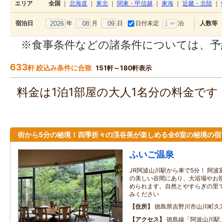
エリア
全国
｜
北海道
｜
東北
｜
関東・甲信越
｜
東海
｜
近畿・北陸
｜
年
月
日
日付未定
泊
宿泊日
人数等
※食事条件などの諸条件については、予
633
軒 絞込み条件に合致
151軒～180軒表示
料金は1泊1部屋の大人1名分の料金で
街から5分の秘境！四季折々の渓谷美が楽しめる全6室の秘境の宿
ふいご温泉
JR阿波山川駅から車で5分！ 阿
の美しい谷間にあり、大浴場やお部
められます。自然とやすらぎの里
みください
住所
徳島県吉野川市山川町久
アクセス
徳島線「阿波山川駅