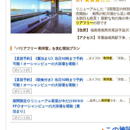
リニューアルした『2室限定の特別
売開始♪ 相馬の松川浦から近い
る朝日も絶景！ 新鮮な旬の海の幸
リアフリー
の宿です
住所
福島県相馬市尾浜字追川
アクセス
常磐線相馬駅下車、
「バリアフリー 和洋室」を含む宿泊プラン
【直前予約】《素泊まり》当日10時まで予約
…タイプの「
和洋室
」「洋室…
可能！オーシャンビューの大浴場を堪能！
ポイント2%
【直前予約】《朝食付き》当日10時まで予約
…タイプの「
和洋室
」「洋室…
可能！オーシャンビューの大浴場を堪能！
ポイント2%
期間限定◇リニューアル客室が今だけ30％O
…追求した
和洋室
です。 大…
FF◇オーシャンビューの大浴場を堪能［素
泊まり］
ポイント2%
この施