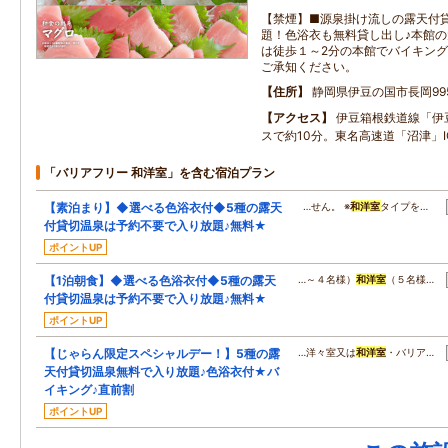
【禁煙】■源泉掛け流しの露天付
題！色浴衣も無料貸し出し♪本館
は徒歩１～2分の本館でバイキング
ご承知ください。
住所
静岡県伊豆の国市長岡995
アクセス
伊豆箱根鉄道線「伊
スで約10分。東名高速道「沼津」
「バリアフリー 和洋室」を含む宿泊プラン
【素泊まり】◆選べる色浴衣付◆5種の露天
…せん。 ※
和洋室
タイプを…
付貸切温泉は予約不要で入り放題♪無料★
ポイントUP
【1泊朝食】◆選べる色浴衣付◆5種の露天
…～４名様）
和洋室
（５名様…
付貸切温泉は予約不要で入り放題♪無料★
ポイントUP
【じゃらん限定スペシャルデー！】5種の露
…洋々室又は
和洋室
・バリア…
天付貸切温泉無料で入り放題♪色浴衣付★バ
イキング♪直前割
ポイントUP