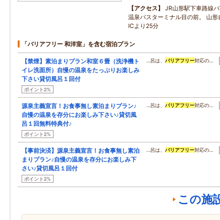
アクセス
JR山形駅下車路線バ
温泉バスターミナル目の前。 山形
ICより25分
「バリアフリー 和洋室」を含む宿泊プラン
【禁煙】素泊まりプラン和室６畳（洗浄機ト
…呂は、
バリアフリー
対応の…
イレ洗面所）自慢の温泉をたっぷりお楽しみ
下さい貸切風呂１回付
ポイント2%
源泉主義宣言！お食事無し素泊まりプラン♪
…呂は、
バリアフリー
対応の…
自慢の温泉を存分にお楽しみ下さい♪貸切風
呂１回無料特典付♪
ポイント2%
【事前決済】源泉主義宣言！お食事無し素泊
…呂は、
バリアフリー
対応の…
まりプラン♪自慢の温泉を存分にお楽しみ下
さい♪貸切風呂１回付
ポイント2%
この施