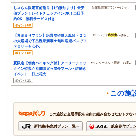
じゃらん限定直前割り【1泊素泊まり】最安
当館最安値プラン ※インタ…
値プラン！レイトチェックインOK！当日予
約OK！無料サービス付き
ポイントUP
【素泊まりプラン】絶景展望露天風呂・２つ
…ローベッド
和洋室
へ改装し…
の大浴場で下呂温泉満喫★無料送迎バスでフ
ァミリーも安心♪
ポイントUP
夏限定【朝食バイキング付】アーリーチェッ
※インターネット限定 お電…
クイン特典☆期間限定→屋外プール・謎解き
イベント・打上花火
ポイント2%
この施
この施設と交通手段を自由に組み合わせたおトクな
新幹線/特急付プラン一覧へ
航空券付プラ