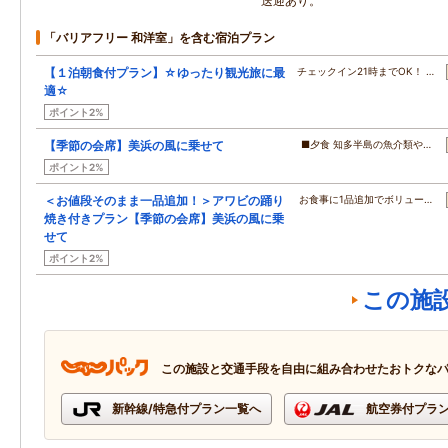
送迎あり。
「バリアフリー 和洋室」を含む宿泊プラン
【１泊朝食付プラン】☆ゆったり観光旅に最
チェックイン21時までOK！ …
適☆
ポイント2%
【季節の会席】美浜の風に乗せて
■夕食 知多半島の魚介類や…
ポイント2%
＜お値段そのまま一品追加！＞アワビの踊り
お食事に1品追加でボリュー…
焼き付きプラン【季節の会席】美浜の風に乗
せて
ポイント2%
この施
この施設と交通手段を自由に組み合わせたおトクな
新幹線/特急付プラン一覧へ
航空券付プラ