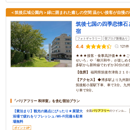
＜筑後広域公園内＞緑に囲まれた癒しの空間 温かい接客が自慢の
筑後七国の四季恋懐石
宿
フォトギャラリー
宿ブログ新着あり
4.4
121件
★★★接客・食事高評価★★★ご
せいろ」や「柳川和牛」が楽しめ
多駅から新幹線でわずか30分の好
住所
福岡県筑後市津島２１０
アクセス
◆博多駅より九州新
筑後船小屋駅下車、車で3分。九州
り車で9分。
「バリアフリー 和洋室」を含む宿泊プラン
【素泊まり】観光の拠点にぴったり★展望大
全面
バリアフリー
のツインル…
浴場で疲れをリフレッシュ♪Wi-Fi完備＆駐車
場無料
ポイントUP