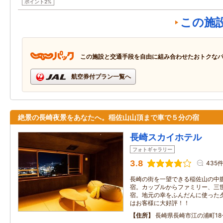
ポイント2%
この施
この施設と交通手段を自由に組み合わせたおトクな
航空券付プラン一覧へ
絶景の長崎夜景をあなたへ。稲佐山山頂まで車で５分の宿
長崎スカイホテル
フォトギャラリー
3.8
435
長崎の街を一望できる稲佐山の中
宿。カップルからファミリー、三
宿。地元の幸をふんだんに使った
はお客様に大好評！！
住所
長崎県長崎市江の浦町18-