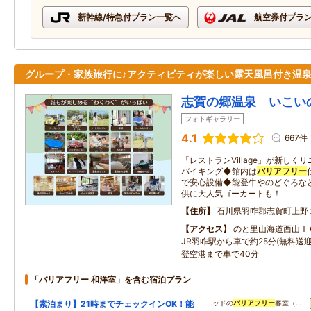
新幹線/特急付プラン一覧へ
航空券付プラ
グループ・家族旅行に♪アクティビティが楽しい露天風呂付き温
志賀の郷温泉 いこい
フォトギャラリー
4.1
667件
「レストランVillage」が新し
バイキング◆館内は
バリアフリー
で安心設備◆能登牛やのどぐろな
供に大人気ゴーカートも！
住所
石川県羽咋郡志賀町上野
アクセス
のと里山海道西山Ｉ
JR羽咋駅から車で約25分(無料送
登空港まで車で40分
「バリアフリー 和洋室」を含む宿泊プラン
【素泊まり】21時までチェックインOK！能
…ッドの
バリアフリー
客室（…