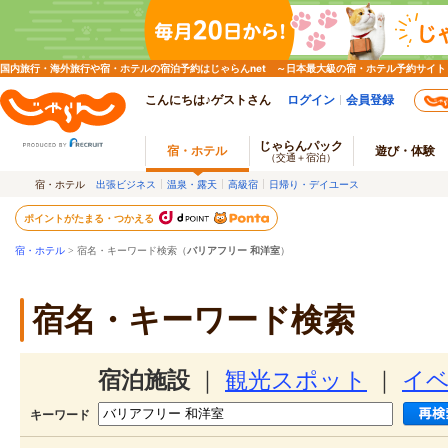
国内旅行・海外旅行や宿・ホテルの宿泊予約はじゃらんnet ～日本最大級の宿・ホテル予約サイト
こんにちは♪ゲストさん
ログイン
会員登録
じゃらんパック
宿・ホテル
遊び・体験
（交通＋宿泊）
宿・ホテル
出張ビジネス
温泉・露天
高級宿
日帰り・デイユース
ポイントがたまる・つかえる
宿・ホテル
> 宿名・キーワード検索（
バリアフリー 和洋室
）
宿名・キーワード検索
宿泊施設
｜
観光スポット
｜
イ
キーワード