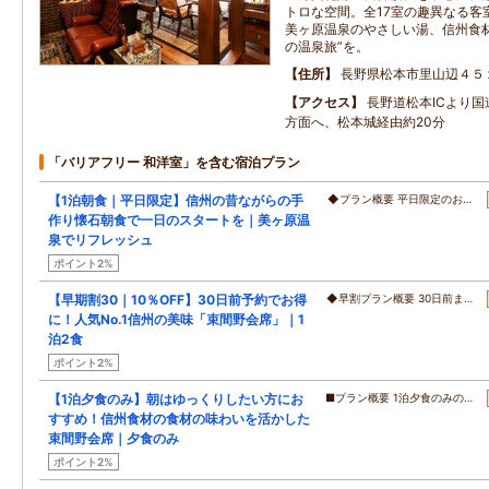
トロな空間。全17室の趣異なる客
美ヶ原温泉のやさしい湯、信州食
の温泉旅”を。
住所
長野県松本市里山辺４５
アクセス
長野道松本ICより国
方面へ、松本城経由約20分
「バリアフリー 和洋室」を含む宿泊プラン
【1泊朝食｜平日限定】信州の昔ながらの手
◆プラン概要 平日限定のお…
作り懐石朝食で一日のスタートを｜美ヶ原温
泉でリフレッシュ
ポイント2%
【早期割30｜10％OFF】30日前予約でお得
◆早割プラン概要 30日前ま…
に！人気No.1信州の美味「束間野会席」｜1
泊2食
ポイント2%
【1泊夕食のみ】朝はゆっくりしたい方にお
■プラン概要 1泊夕食のみの…
すすめ！信州食材の食材の味わいを活かした
束間野会席｜夕食のみ
ポイント2%