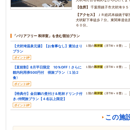
住所
千葉県銚子市犬吠埼９５
アクセス
ＪＲ総武本線銚子駅
犬吠駅下車徒歩７分。東関車道佐
６０分。
「バリアフリー 和洋室」を含む宿泊プラン
【犬吠埼温泉元湯】【お食事なし】素泊まり
１階の
和洋室
（洋TW＋８畳）…
プラン
ポイントUP
【直前割】8月平日限定 10％OFF！さらに
１階の
和洋室
（洋TW＋８畳）…
館内利用券500円付 得旅プラン〈１泊２
食〉
ポイントUP
【特典付】金目鯛の煮付け＆乾杯ドリンク付
１階の
和洋室
（洋TW＋８畳）…
き♪仲間旅プラン【４名以上限定】
ポイントUP
この施