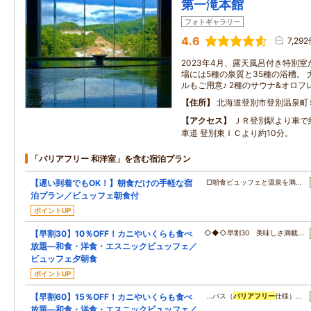
第一滝本館
フォトギャラリー
4.6
7,29
2023年4月、露天風呂付き特別室
場には5種の泉質と35種の浴槽。
ルもご用意♪ 2種のサウナ&オロ
住所
北海道登別市登別温泉町
アクセス
ＪＲ登別駅より車で
車道 登別東ＩＣより約10分。
「バリアフリー 和洋室」を含む宿泊プラン
【遅い到着でもOK！】朝食だけの手軽な宿
□朝食ビュッフェと温泉を満…
泊プラン／ビュッフェ朝食付
ポイントUP
【早割30】10％OFF！カニやいくらも食べ
◇◆◇早割30 美味しさ満載…
放題―和食・洋食・エスニックビュッフェ／
ビュッフェ夕朝食
ポイントUP
【早割60】15％OFF！カニやいくらも食べ
…バス（
バリアフリー
仕様）…
放題―和食・洋食・エスニックビュッフェ／