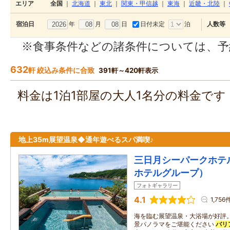
エリア
全国
｜
北海道
｜
東北
｜
関東・甲信越
｜
東海
｜
近畿・北陸
｜
年
月
日
日付未定
泊
宿泊日
人数等
※食事条件などの諸条件については、予
632
軒 絞込み条件に合致
391軒～420軒表示
料金は1泊1部屋の大人1名分の料金で
地上35m展望温泉◆通年遊べるスパ満喫♪
三日月シーパークホテル
ホテルグループ）
フォトギャラリー
4.1
1,756
海を臨む展望温泉・大浴場が好評。
景パノラマをご堪能ください
バリ