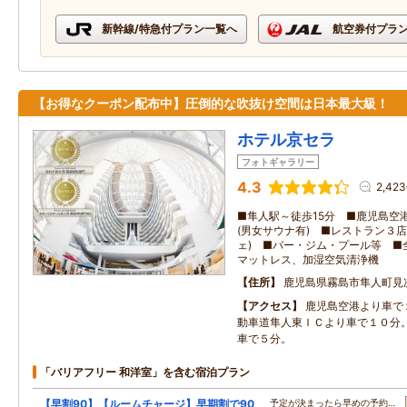
新幹線/特急付プラン一覧へ
航空券付プラ
【お得なクーポン配布中】圧倒的な吹抜け空間は日本最大級！
ホテル京セラ
フォトギャラリー
4.3
2,42
■隼人駅～徒歩15分 ■鹿児島空
(男女サウナ有) ■レストラン３
ェ) ■バー・ジム・プール等 ■全
マットレス、加湿空気清浄機
住所
鹿児島県霧島市隼人町見次1
アクセス
鹿児島空港より車で
動車道隼人東ＩＣより車で１０分
車で５分。
「バリアフリー 和洋室」を含む宿泊プラン
【早割90】【ルームチャージ】早期割で90
予定が決まったら早めの予約…