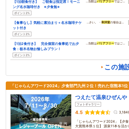
【1泊朝食付き】 ご朝食は指定席！モーニ
…当館は
バリアフリー
ではご…
ング名水珈琲付き ※夕食無※
ポイント2%
【食事なし】気軽に素泊まり＋名水珈琲チケ
…さい。 ・
和洋室
の場合は…
ット付き
ポイント2%
【1泊2食付き】 完全個室の食事処でお夕
…当館は
バリアフリー
ではご…
食：栃木名物お愉しみプラン！
ポイント2%
この施
「じゃらんアワード2024」夕食部門九州２位！売れた宿熊本1位
つえたて温泉ひぜんや
フォトギャラリー
4.5
3,18
「じゃらんアワード2024」【夕
大賞熊本県１位】 源泉11本を活か