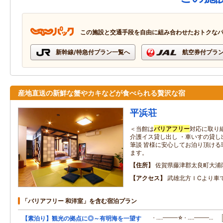
この施設と交通手段を自由に組み合わせたおトクな
新幹線/特急付プラン一覧へ
航空券付プラ
産地直送の新鮮な蟹やカキなどが食べられる贅沢な宿
平浜荘
＜当館は
バリアフリー
対応に取り
介護イス貸し出し ・車いすの貸し
筆談 皆様に安心してお泊り頂ける
ます。
住所
佐賀県藤津郡太良町大浦
アクセス
武雄北方ＩCより車
「バリアフリー 和洋室」を含む宿泊プラン
【素泊り】観光の拠点に◎～有明海を一望す
・‥…━━━☆・‥…━━━…