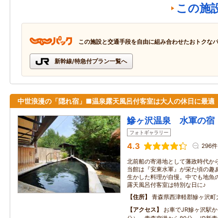
この施
この施設と交通手段を自由に組み合わせたおトクな
新幹線/特急付プラン一覧へ
中世浪漫の「隠れ宿」■温泉露天風呂付客室は大人の休日に最適
鰺ヶ沢温泉 水軍の宿
フォトギャラリー
4.3
296件
北前船の寄港地として藩政時代か
当館は『安東水軍』が栄た頃の趣
生かした料理が自慢。中でも地魚
露天風呂付客室は特別な日に♪
住所
青森県西津軽郡鰺ヶ沢町
アクセス
お車でJR鰺ヶ沢駅か