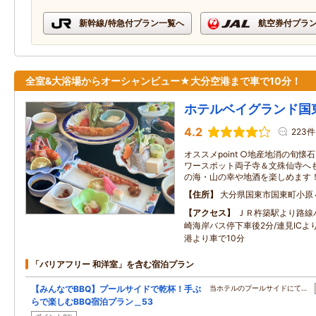
新幹線/特急付プラン一覧へ
航空券付プラ
全室&大浴場からオーシャンビュー★大分空港まで車で10分！
ホテルベイグランド国
4.2
223件
オススメpoint ○地産地消の旬懐
ワースポット両子寺＆文殊仙寺へも
の海・山の幸や地酒を楽しめます！
住所
大分県国東市国東町小原
アクセス
ＪＲ杵築駅より路線
崎海岸バス停下車後2分/連見ICよ
港より車で10分
「バリアフリー 和洋室」を含む宿泊プラン
【みんなでBBQ】プールサイドで乾杯！手ぶ
当ホテルのプールサイドにて…
らで楽しむBBQ宿泊プラン＿53