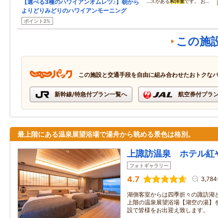
【選べる3種のハワイアンオムレツ♪】朝から
…スがある
和洋室
です。 お…
よりどりみどりのハワイアンモーニング
ポイント2%
この施
この施設と交通手段を自由に組み合わせたおトクな
新幹線/特急付プラン一覧へ
航空券付プラ
最上階にある温泉展望浴場で湯舟から眺める景色は格別。
上諏訪温泉 ホテル紅
フォトギャラリー
4.7
3,78
湖側客室からは四季折々の諏訪湖
上階の温泉展望浴場【湖空の湯】
設で皆様をお出迎え致します。