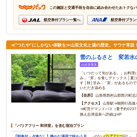
この施設と交通手段を自由に組み合わせたおトクな
航空券付プラン一覧へ
航空券付プラン
≪“つたや”にしかない体験を≫山里文化と湯の歴史。サウナ常設
雪のふるさと 変若水
ハイクラス
「いつだって旬がある。」お料理に
み…「芽」を食しデトックス │夏
す │秋│甘み…「実」があるもので
いただき温める
住所
山形県西村山郡西川町志
アクセス
山形駅→鶴岡行高速
→町営デマンドバス（要予約0237-
換え志津温泉へ詳細はHP
「バリアフリー 和洋室」を含む宿泊プラン
【朝食付・夕食なし】静かな湯宿で味わう月
…のない
バリアフリー
設計 …