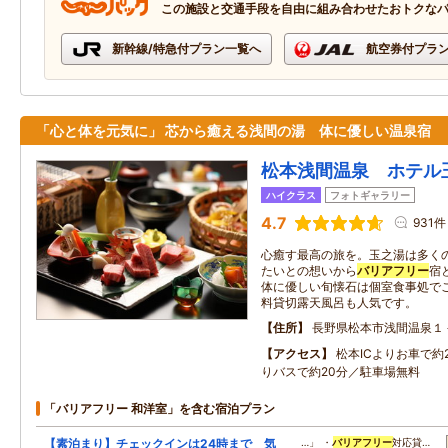
この施設と交通手段を自由に組み合わせたおトクな
新幹線/特急付プラン一覧へ
航空券付プラ
「心と体を元気に」 芯から癒える浅間の湯 体に優しい温泉宿
松本浅間温泉 ホテル
ハイクラス
フォトギャラリー
4.7
931件
心癒す最高の旅を。玉之湯は多く
たいとの想いから
バリアフリー
宿
体に優しい旬懐石は個室食事処で
料貸切露天風呂も人気です。
住所
長野県松本市浅間温泉１
アクセス
松本ICよりお車で約
りバスで約20分／駐車場無料
「バリアフリー 和洋室」を含む宿泊プラン
【素泊まり】チェックインは24時まで 気
…」 ・
バリアフリー
対応貸…