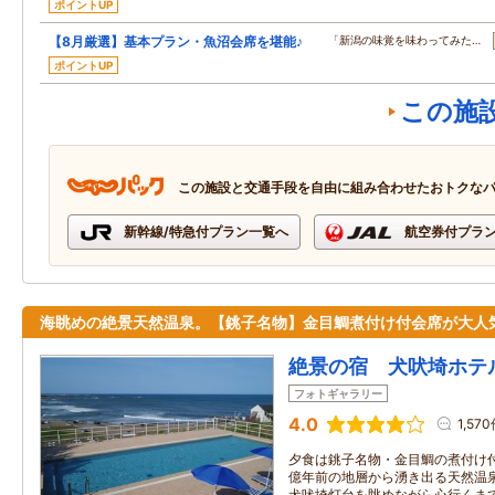
ポイントUP
【8月厳選】基本プラン・魚沼会席を堪能♪
「新潟の味覚を味わってみた…
ポイントUP
この施
この施設と交通手段を自由に組み合わせたおトクな
新幹線/特急付プラン一覧へ
航空券付プラ
海眺めの絶景天然温泉。【銚子名物】金目鯛煮付け付会席が大人
絶景の宿 犬吠埼ホテ
フォトギャラリー
4.0
1,57
夕食は銚子名物・金目鯛の煮付け付
億年前の地層から湧き出る天然温
犬吠埼灯台を眺めながら心行くま