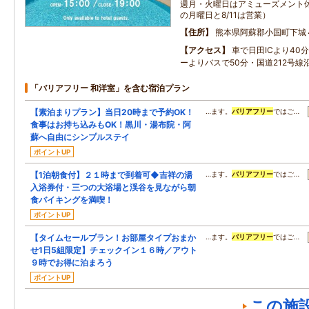
週月・火曜日はアミューズメント休
の月曜日と8/11は営業）
住所
熊本県阿蘇郡小国町下城
アクセス
車で日田ICより40
ーよりバスで50分・国道212号線
「バリアフリー 和洋室」を含む宿泊プラン
【素泊まりプラン】当日20時まで予約OK！
…ます。
バリアフリー
ではご…
食事はお持ち込みもOK！黒川・湯布院・阿
蘇へ自由にシンプルステイ
ポイントUP
【1泊朝食付】２１時まで到着可◆吉祥の湯
…ます。
バリアフリー
ではご…
入浴券付・三つの大浴場と渓谷を見ながら朝
食バイキングを満喫！
ポイントUP
【タイムセールプラン！お部屋タイプおまか
…ます。
バリアフリー
ではご…
せ1日5組限定】チェックイン１６時／アウト
９時でお得に泊まろう
ポイントUP
この施