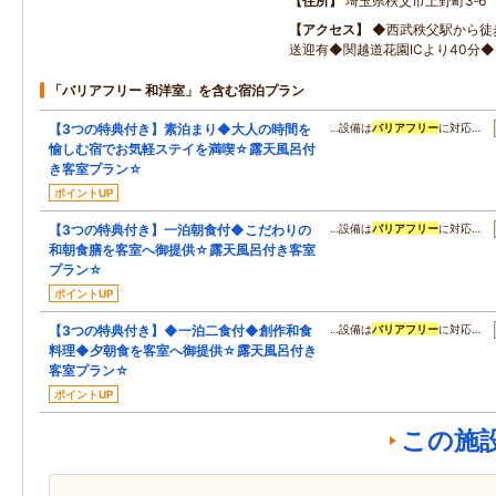
住所
埼玉県秩父市上野町3‐6
アクセス
◆西武秩父駅から徒
送迎有◆関越道花園ICより40分◆
「バリアフリー 和洋室」を含む宿泊プラン
【3つの特典付き】素泊まり◆大人の時間を
…設備は
バリアフリー
に対応…
愉しむ宿でお気軽ステイを満喫☆露天風呂付
き客室プラン☆
ポイントUP
【3つの特典付き】一泊朝食付◆こだわりの
…設備は
バリアフリー
に対応…
和朝食膳を客室へ御提供☆露天風呂付き客室
プラン☆
ポイントUP
【3つの特典付き】◆一泊二食付◆創作和食
…設備は
バリアフリー
に対応…
料理◆夕朝食を客室へ御提供☆露天風呂付き
客室プラン☆
ポイントUP
この施