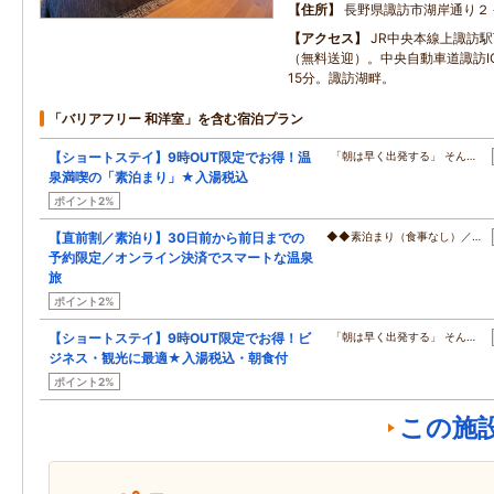
住所
長野県諏訪市湖岸通り２
アクセス
JR中央本線上諏訪駅
（無料送迎）。中央自動車道諏訪I
15分。諏訪湖畔。
「バリアフリー 和洋室」を含む宿泊プラン
【ショートステイ】9時OUT限定でお得！温
「朝は早く出発する」 そん…
泉満喫の「素泊まり」★入湯税込
ポイント2%
【直前割／素泊り】30日前から前日までの
◆◆素泊まり（食事なし）／…
予約限定／オンライン決済でスマートな温泉
旅
ポイント2%
【ショートステイ】9時OUT限定でお得！ビ
「朝は早く出発する」 そん…
ジネス・観光に最適★入湯税込・朝食付
ポイント2%
この施