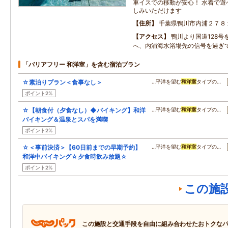
車イスでの移動が安心！ 水着で遊
しみいただけます
住所
千葉県鴨川市内浦２７８
アクセス
鴨川より国道128号
へ、内浦海水浴場先の信号を過ぎ
「バリアフリー 和洋室」を含む宿泊プラン
☆素泊りプラン＜食事なし＞
…平洋を望む
和洋室
タイプの…
ポイント2%
☆【朝食付（夕食なし）◆バイキング】和洋
…平洋を望む
和洋室
タイプの…
バイキング＆温泉とスパを満喫
ポイント2%
☆＜事前決済＞【60日前までの早期予約】
…平洋を望む
和洋室
タイプの…
和洋中バイキング☆夕食時飲み放題☆
ポイント2%
この施
この施設と交通手段を自由に組み合わせたおトクな