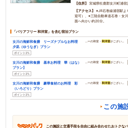
住所
宮城県牡鹿郡女川町浦宿
アクセス
※JR石巻線浦宿駅
迎可）、※三陸自動車道石巻・女川
面へ向かい約20分。
「バリアフリー 和洋室」を含む宿泊プラン
女川の海鮮和食膳 リーズナブルなお料理
…ーの和室・
和洋室
がござい…
夕凪（ゆうなぎ）プラン
ポイント2%
女川の海鮮和食膳 基本お料理 華（はな）
…ーの和室・
和洋室
がござい…
プラン】
ポイント2%
女川の海鮮和食膳 豪華食材のお料理 彩
…ーの和室・
和洋室
がござい…
（いろどり）プラン
ポイント2%
この施
この施設と交通手段を自由に組み合わせたおトクな