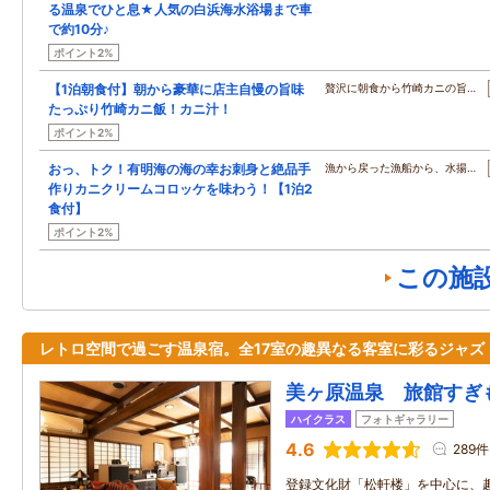
る温泉でひと息★人気の白浜海水浴場まで車
で約10分♪
ポイント2%
【1泊朝食付】朝から豪華に店主自慢の旨味
贅沢に朝食から竹崎カニの旨…
たっぷり竹崎カニ飯！カニ汁！
ポイント2%
おっ、トク！有明海の海の幸お刺身と絶品手
漁から戻った漁船から、水揚…
作りカニクリームコロッケを味わう！【1泊2
食付】
ポイント2%
この施
レトロ空間で過ごす温泉宿。全17室の趣異なる客室に彩るジャズ
美ヶ原温泉 旅館すぎ
ハイクラス
フォトギャラリー
4.6
289件
登録文化財「松軒楼」を中心に、