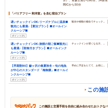
分）、青森空港から80分、JR新青
岡ICから50分
「バリアフリー 和洋室」を含む宿泊プラン
遅いチェックインOK♪リーズナブルに温泉■
観光や移動の都合でチェック…
観光にも最適♪【素泊プラン】■オールイン
クルーシブ■
ポイント2%
遅いチェックインOK♪旅館の朝ご飯■観光に
チェックインが遅くなる方、…
も最適♪【朝食付きプラン】■オールインク
ルーシブ■
ポイント2%
【早期割90】鰺ヶ沢の春夏秋冬～旬の地魚
早めに予定をたてて、お得に…
が中心のスタンダード「梅御膳」■オールイ
ンクルーシブ■
ポイント2%
この施
この施設と交通手段を自由に組み合わせたおトクな