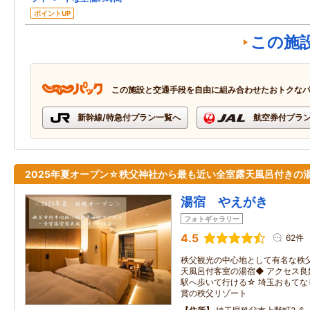
ポイントUP
この施
この施設と交通手段を自由に組み合わせたおトクな
新幹線/特急付プラン一覧へ
航空券付プラ
2025年夏オープン☆秩父神社から最も近い全室露天風呂付きの
湯宿 やえがき
フォトギャラリー
4.5
62件
秩父観光の中心地として有名な秩
天風呂付客室の湯宿◆ アクセス
駅へ歩いて行ける☆ 埼玉おもてな
賞の秩父リゾート