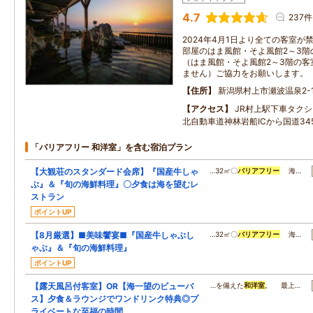
4.7
237件
2024年4月1日より全ての客室
部屋のはま風館・そよ風館2～3階
（はま風館・そよ風館2～3階の客
ません）ご協力をお願いします。
住所
新潟県村上市瀬波温泉2-1
アクセス
JR村上駅下車タク
北自動車道神林岩船ICから国道34
「バリアフリー 和洋室」を含む宿泊プラン
【大観荘のスタンダード会席】『国産牛しゃ
…32㎡〇
バリアフリー
海…
ぶ』＆『旬の海鮮料理』〇夕食は海を望むレ
ストラン
ポイントUP
【8月厳選】■美味饗宴■『国産牛しゃぶし
…32㎡〇
バリアフリー
海…
ゃぶ』＆『旬の海鮮料理』
ポイントUP
【露天風呂付客室】OR【海一望のビューバ
…を備えた
和洋室
。 最上…
ス】夕食＆ラウンジでワンドリンク特典◎プ
ライベートな至福の時間