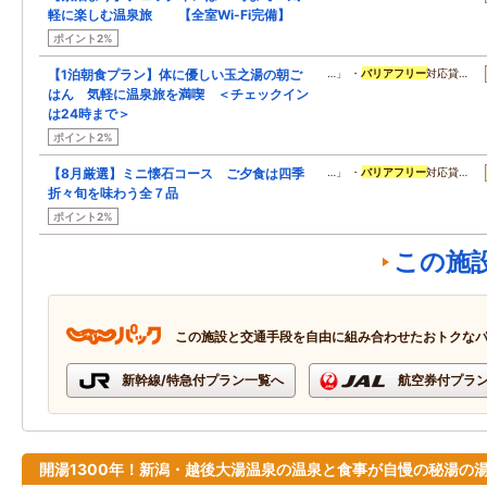
軽に楽しむ温泉旅 【全室Wi-Fi完備】
ポイント2%
【1泊朝食プラン】体に優しい玉之湯の朝ご
…」 ・
バリアフリー
対応貸…
はん 気軽に温泉旅を満喫 ＜チェックイン
は24時まで＞
ポイント2%
【8月厳選】ミニ懐石コース ご夕食は四季
…」 ・
バリアフリー
対応貸…
折々旬を味わう全７品
ポイント2%
この施
この施設と交通手段を自由に組み合わせたおトクな
新幹線/特急付プラン一覧へ
航空券付プラ
開湯1300年！新潟・越後大湯温泉の温泉と食事が自慢の秘湯の