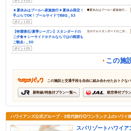
ポイント2%
★夏休みはプールへ家族旅行★夏休み限定！
●夏休みはプールへ家族旅行…
手ぶらでOK！プールサイドでBBQ＿53
ポイント2%
【特選懐石/夏季シーズン】スタンダードの
当ホテルスタンダードのご夕…
ご夕食★シーサイドホテルならではの眺望も
ご馳走♪＿50
ポイント2%
この施
この施設と交通手段を自由に組み合わせたおトクな
新幹線/特急付プラン一覧へ
航空券付プラ
ハワイアンズ公式グループ・3世代旅行◎ワンランク上のハワイ
スパリゾートハワイア