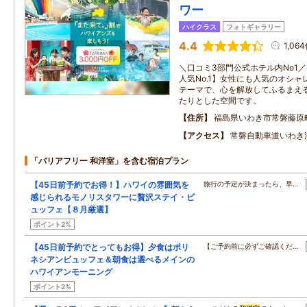
ワー
ハイクラス
フォトギャラリー
4.4
1,06
＼口コミ3部門公式ホテル内No1
人気No.1】女性にも人気のオシ
テーマで、心を解放してふるまえ
たりとした空間です。
住所
福島県いわき市常磐藤原
アクセス
常磐自動車道いわき
「バリアフリー 和洋室」を含む宿泊プラン
【45日前予約でお得！】ハワイの雰囲気を
旅行の予定が決まったら、早…
感じられるモノリスタワーに贅沢ステイ・ビ
ュッフェ【８月厳選】
ポイント2%
【45日前予約でとってもお得】夕食はポリ
【ご予約前に必ずご確認くだ…
ネシアンビュッフェ＆朝食は選べるメインの
ハワイアンモーニング
ポイント2%