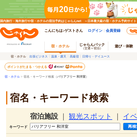
国内旅行・海外旅行や宿・ホテルの宿泊予約はじゃらんnet ～日本最大級の宿・ホテル予約サイト
こんにちは♪ゲストさん
ログイン
会員登録
じゃらんパック
宿・ホテル
遊び・体験
（交通＋宿泊）
宿・ホテル
出張ビジネス
温泉・露天
高級宿
日帰り・デイユース
ポイントがたまる・つかえる
宿・ホテル
> 宿名・キーワード検索（
バリアフリー 和洋室
）
宿名・キーワード検索
宿泊施設
｜
観光スポット
｜
イ
キーワード