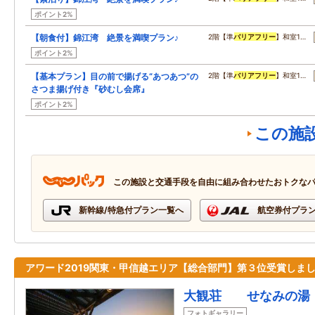
ポイント2%
【朝食付】錦江湾 絶景を満喫プラン♪
2階【準
バリアフリー
】和室1…
ポイント2%
【基本プラン】目の前で揚げる“あつあつ”の
2階【準
バリアフリー
】和室1…
さつま揚げ付き『砂むし会席』
ポイント2%
この施
この施設と交通手段を自由に組み合わせたおトクな
新幹線/特急付プラン一覧へ
航空券付プラ
アワード2019関東・甲信越エリア【総合部門】第３位受賞しま
大観荘 せなみの湯
フォトギャラリー