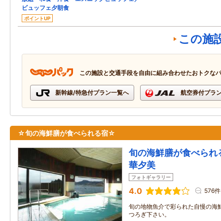
ビュッフェ夕朝食
ポイントUP
この施
この施設と交通手段を自由に組み合わせたおトクな
新幹線/特急付プラン一覧へ
航空券付プラ
☆旬の海鮮膳が食べられる宿☆
旬の海鮮膳が食べら
華夕美
フォトギャラリー
4.0
576件
旬の地物魚介で彩られた自慢の海
つろぎ下さい。