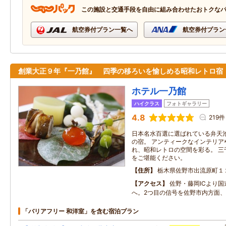
この施設と交通手段を自由に組み合わせたおトクな
航空券付プラン一覧へ
航空券付プラン
創業大正９年『一乃館』 四季の移ろいを愉しめる昭和レトロ宿
ホテル一乃館
ハイクラス
フォトギャラリー
4.8
219件
日本名水百選に選ばれている弁天
の宿。 アンティークなインテリア
れ、昭和レトロの空間を彩る。 三
をご堪能ください。
住所
栃木県佐野市出流原町１
アクセス
佐野・藤岡ICより国
へ。2つ目の信号を佐野市内方面
「バリアフリー 和洋室」を含む宿泊プラン