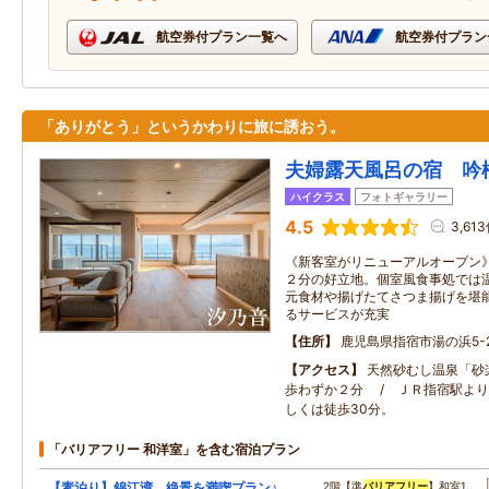
航空券付プラン一覧へ
航空券付プラン
「ありがとう」というかわりに旅に誘おう。
夫婦露天風呂の宿 吟
ハイクラス
フォトギャラリー
4.5
3,61
《新客室がリニューアルオープン》
２分の好立地。個室風食事処では
元食材や揚げたてさつま揚げを堪
るサービスが充実
住所
鹿児島県指宿市湯の浜5-2
アクセス
天然砂むし温泉「砂楽
歩わずか２分 / ＪＲ指宿駅よ
しくは徒歩30分。
「バリアフリー 和洋室」を含む宿泊プラン
【素泊り】錦江湾 絶景を満喫プラン♪
2階【準
バリアフリー
】和室1…