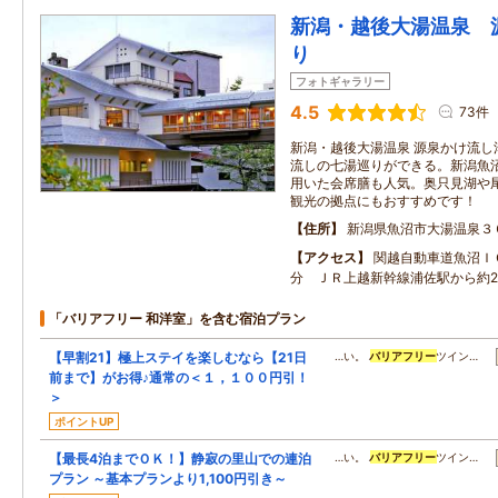
新潟・越後大湯温泉 
り
フォトギャラリー
4.5
73件
新潟・越後大湯温泉 源泉かけ流し
流しの七湯巡りができる。新潟魚
用いた会席膳も人気。奥只見湖や
観光の拠点にもおすすめです！
住所
新潟県魚沼市大湯温泉３
アクセス
関越自動車道魚沼Ｉ
分 ＪＲ上越新幹線浦佐駅から約2
「バリアフリー 和洋室」を含む宿泊プラン
【早割21】極上ステイを楽しむなら【21日
…い。
バリアフリー
ツイン…
前まで】がお得♪通常の＜１，１００円引！
＞
ポイントUP
【最長4泊までＯＫ！】静寂の里山での連泊
…い。
バリアフリー
ツイン…
プラン ～基本プランより1,100円引き～