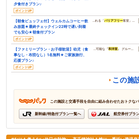
夕食付きプラン♪
ポイントUP
【朝食ビュッフェ付】ウェルカムコーヒー飲
…れる「
バリアフリー
客室」…
み放題★最終チェックイン22時で遅い到着
でも安心★朝食付プラン
ポイントUP
【ファミリープラン・お子様歓迎】幼児（食
…可能な『
和洋室
』 グルー…
事なし・布団なし）1名無料★ご家族旅行、
応援プラン♪
ポイントUP
この施
この施設と交通手段を自由に組み合わせたおトクな
新幹線/特急付プラン一覧へ
航空券付プラ