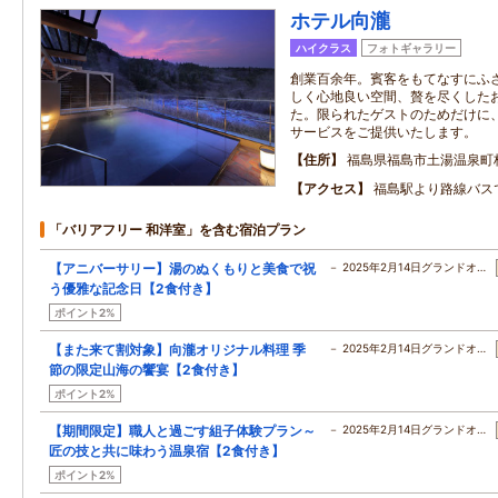
ホテル向瀧
ハイクラス
フォトギャラリー
創業百余年。賓客をもてなすにふ
しく心地良い空間、贅を尽くした
た。限られたゲストのためだけに
サービスをご提供いたします。
住所
福島県福島市土湯温泉町
アクセス
福島駅より路線バス
「バリアフリー 和洋室」を含む宿泊プラン
【アニバーサリー】湯のぬくもりと美食で祝
－ 2025年2月14日グランドオ…
う優雅な記念日【2食付き】
ポイント2%
【また来て割対象】向瀧オリジナル料理 季
－ 2025年2月14日グランドオ…
節の限定山海の饗宴【2食付き】
ポイント2%
【期間限定】職人と過ごす組子体験プラン～
－ 2025年2月14日グランドオ…
匠の技と共に味わう温泉宿【2食付き】
ポイント2%