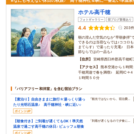
#なにも考えない休日の秋旅♪ 高千穂神社＆峡に一番近い準温泉
ホテル高千穂
フォトギャラリー
宿ブログ新着あり
4.4
203
朝の澄んだ空気のなか“早朝参拝”
できるのは当宿ならでは♪ココロ
まてらす）で湯ったり充電♪ 日本
節ならではの一品も♪
住所
宮崎県西臼杵郡高千穂町
アクセス
熊本空港から１時間
千穂周遊で春を満喫♪ 延岡IC→
１時間５０分
「バリアフリー 和洋室」を含む宿泊プラン
【素泊り】自由きままに旅行☆湯っくり湯っ
『観光ではないから、宿泊費…
たり光明石温泉♪ 高千穂神社・峡に近い♪
ポイントUP
【朝食付き】ご到着が遅くてもOK！準天然
「到着が遅くなるので夕食に…
温泉で過ごす高千穂の休日♪ ビュッフェ朝食
ポイントUP