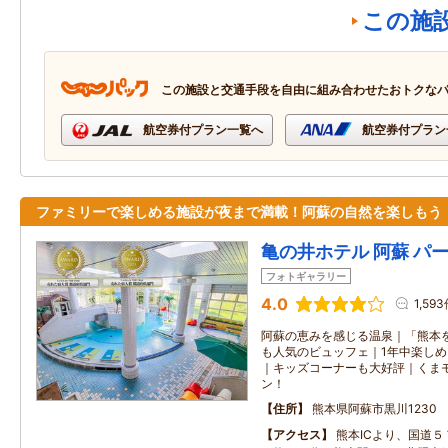
この施
この施設と交通手段を自由に組み合わせたおトクな
航空券付プラン一覧へ
航空券付プラン
ファミリーで楽しめる施設が夜まで満載！阿蘇の自然を楽しもう
亀の井ホテル 阿蘇 パ
フォトギャラリー
4.0
1,59
阿蘇の恵みを感じる温泉｜「熊本
も人気のビュッフェ｜1年中楽し
｜キッズコーナーも大好評｜くまモン
ン！
住所
熊本県阿蘇市黒川1230
アクセス
熊本ICより、国道