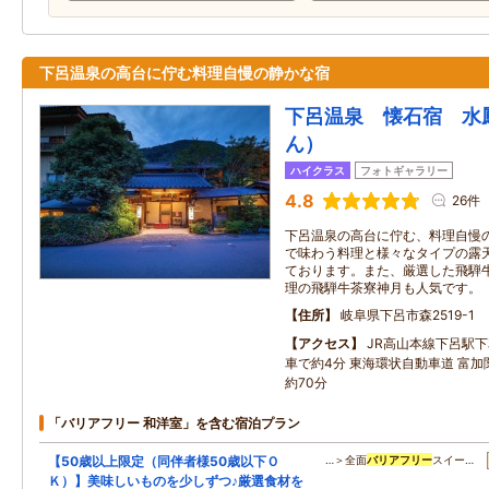
下呂温泉の高台に佇む料理自慢の静かな宿
下呂温泉 懐石宿 水
ん）
ハイクラス
フォトギャラリー
4.8
26件
下呂温泉の高台に佇む、料理自慢の
で味わう料理と様々なタイプの露
ております。また、厳選した飛騨
理の飛騨牛茶寮神月も人気です。
住所
岐阜県下呂市森2519-1
アクセス
JR高山本線下呂駅下
車で約4分 東海環状自動車道 富加関
約70分
「バリアフリー 和洋室」を含む宿泊プラン
【50歳以上限定（同伴者様50歳以下Ｏ
…＞全面
バリアフリー
スイー…
Ｋ）】美味しいものを少しずつ♪厳選食材を