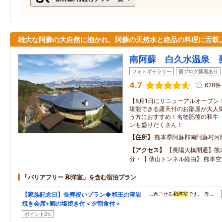
雄大な阿蘇の大自然に抱かれ、阿蘇の天然水と絶品の料理に舌鼓
南阿蘇 白久水温泉 
フォトギャラリー
宿ブログ新着あり
4.7
628件
【8月1日にリニューアルオープン
堪能できる露天付のお部屋が大人
う方におすすめ！名物肥後の和牛
ンも盛りだくさん！
住所
熊本県阿蘇郡南阿蘇村河
アクセス
【長陽大橋開通】熊本
分・【 俵山トンネル経由】 熊本空
「バリアフリー 和洋室」を含む宿泊プラン
【家族記念日】長寿祝いプラン◆和王の溶岩
…過ごせる
和洋室
です。 専…
焼き会席+鯛の塩焼き付＜夕朝食付＞
ポイント2%