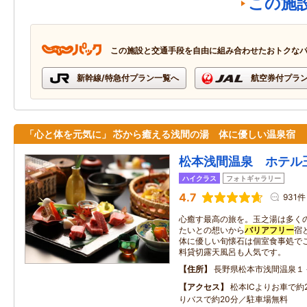
この施
この施設と交通手段を自由に組み合わせたおトクな
新幹線/特急付プラン一覧へ
航空券付プラ
「心と体を元気に」 芯から癒える浅間の湯 体に優しい温泉宿
松本浅間温泉 ホテル
ハイクラス
フォトギャラリー
4.7
931件
心癒す最高の旅を。玉之湯は多く
たいとの想いから
バリアフリー
宿
体に優しい旬懐石は個室食事処で
料貸切露天風呂も人気です。
住所
長野県松本市浅間温泉１
アクセス
松本ICよりお車で約
りバスで約20分／駐車場無料