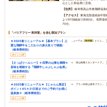
心とした和会席に舌鼓。
住所
岐阜県高山市奥飛騨温泉郷
アクセス
東海北陸道経由中部
よりR158経由で約60分。 長野
70分。
「バリアフリー 和洋室」を含む宿泊プラン
★2025春リニューアル★【基本プラン】上
…ューアル【
和洋室
】とリニ…
質な飛騨牛をこだわりの炭火炙りで堪能♪
（岐阜県特別）
ポイントUP
【さっぱりヘルシー】☆四季の山懐を満喫☆
≪ 深山桜庵スタンダードプ…
旨味を堪能する『飛騨牛しゃぶしゃぶ会席』
（岐阜県特別）
ポイントUP
★2025春リニューアル★【じゃらん限定】
≪ プラン内容は基本プラン…
ポイント4%☆21日前までのご予約でお得に
温泉旅☆（岐阜県特別）
ポイントUP