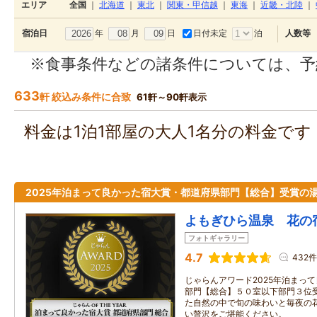
エリア
全国
｜
北海道
｜
東北
｜
関東・甲信越
｜
東海
｜
近畿・北陸
｜
年
月
日
日付未定
泊
宿泊日
人数等
※食事条件などの諸条件については、予
633
軒 絞込み条件に合致
61軒～90軒表示
料金は1泊1部屋の大人1名分の料金で
2025年泊まって良かった宿大賞・都道府県部門【総合】受賞の
よもぎひら温泉 花の
フォトギャラリー
4.7
432件
じゃらんアワード2025年泊まっ
部門【総合】５０室以下部門３位受
た自然の中で旬の味わいと毎夜の
い贅沢をご堪能ください。