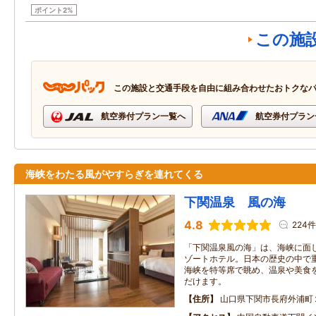
ポイント2%
この施
この施設と交通手段を自由に組み合わせたおトクな
航空券付プラン一覧へ
航空券付プラン
海峡をわたる風がやすらぎを連れてくる
下関温泉 風の海
4.8
224件
「下関温泉風の海」は、海峡に面
ゾートホテル。日本の歴史の中で
海峡を特等席で眺め、温泉や美食
だけます。
住所
山口県下関市長府外浦町