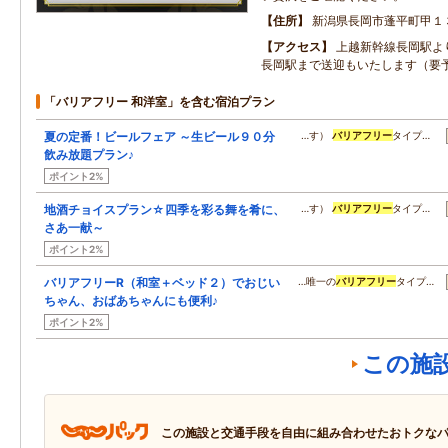
住所
新潟県長岡市蓬平町甲１
アクセス
上越新幹線長岡駅よ
長岡駅まで送迎もいたします（要
「バリアフリー 和洋室」を含む宿泊プラン
夏の定番！ビールフェア ～生ビール９０分
…す）
バリアフリー
タイプ…
飲み放題プラン♪
ポイント2%
地酒チョイスプラン☆四季を彩る舞を肴に、
…す）
バリアフリー
タイプ…
さあ一献～
ポイント2%
バリアフリーR（和室＋ベッド２）でおじい
…唯一の
バリアフリー
タイプ…
ちゃん、おばあちゃんにも便利♪
ポイント2%
この施
この施設と交通手段を自由に組み合わせたおトクな