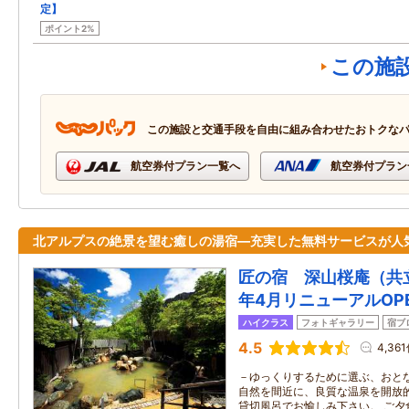
定】
ポイント2%
この施
この施設と交通手段を自由に組み合わせたおトクな
航空券付プラン一覧へ
航空券付プラン
北アルプスの絶景を望む癒しの湯宿―充実した無料サービスが人
匠の宿 深山桜庵（共立
年4月リニューアルOP
ハイクラス
フォトギャラリー
宿ブ
4.5
4,36
－ゆっくりするために選ぶ、おとな
自然を間近に、良質な温泉を開放
貸切風呂でお愉しみ下さい。 ご夕