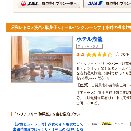
航空券付プラン一覧へ
航空券付プラン
昭和レトロ×漫画×駄菓子×オールインクルーシブ｜湖畔の温泉旅
ホテル湖龍
フォトギャラリー
4.4
70件
ビュッフェ・ドリンクバー・駄菓子
冊・カラオケも楽しめるオールイ
な老舗温泉旅館。湖畔でゆっくり
をお楽しみください。
住所
山梨県南都留郡富士河口
アクセス
富士急行線河口湖駅徒
分。（駅無料送迎有り） 中央高速
吉田ＩＣ10分。
「バリアフリー 和洋室」を含む宿泊プラン
【夕食ビュッフェ付】夕食のみ☆朝食なしで
…可能な『
和洋室
』 グルー…
出発時間までゆっくりと！朝はのんびり１泊