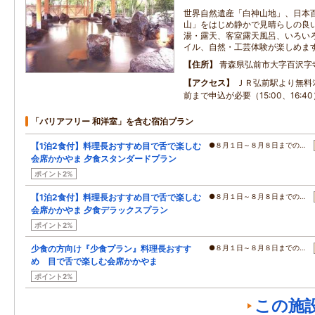
世界自然遺産「白神山地」、日本
山」をはじめ静かで見晴らしの良
湯・露天、客室露天風呂、いろい
イル、自然・工芸体験が楽しめま
住所
青森県弘前市大字百沢字
アクセス
ＪＲ弘前駅より無料ｼｬ
前まで申込が必要（15:00、16:40
「バリアフリー 和洋室」を含む宿泊プラン
【1泊2食付】料理長おすすめ目で舌で楽しむ
●８月１日～８月８日までの…
会席かかやま 夕食スタンダードプラン
ポイント2%
【1泊2食付】料理長おすすめ目で舌で楽しむ
●８月１日～８月８日までの…
会席かかやま 夕食デラックスプラン
ポイント2%
少食の方向け『少食プラン』料理長おすす
●８月１日～８月８日までの…
め 目で舌で楽しむ会席かかやま
ポイント2%
この施