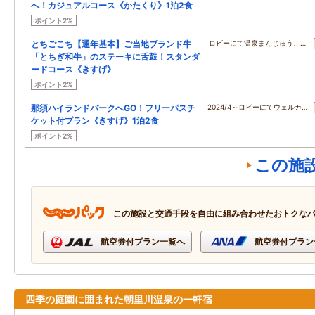
へ！カジュアルコース《かたくり》1泊2食
ポイント2%
とちごこち【通年基本】ご当地ブランド牛
ロビーにて温泉まんじゅう、…
「とちぎ和牛」のステーキに舌鼓！スタンダ
ードコース《きすげ》
ポイント2%
那須ハイランドパークへGO！フリーパスチ
2024/4～ロビーにてウェルカ…
ケット付プラン《きすげ》1泊2食
ポイント2%
この施
この施設と交通手段を自由に組み合わせたおトクな
航空券付プラン一覧へ
航空券付プラン
四季の庭園に囲まれた朝里川温泉の一軒宿