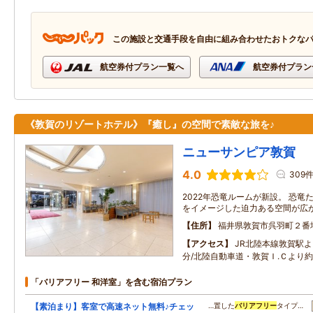
この施設と交通手段を自由に組み合わせたおトクな
航空券付プラン一覧へ
航空券付プラン
《敦賀のリゾートホテル》『癒し』の空間で素敵な旅を♪
ニューサンピア敦賀
4.0
309
2022年恐竜ルームが新設。 恐
をイメージした迫力ある空間が広
住所
福井県敦賀市呉羽町２番
アクセス
JR北陸本線敦賀駅
分/北陸自動車道・敦賀Ｉ.Ｃより約
「バリアフリー 和洋室」を含む宿泊プラン
【素泊まり】客室で高速ネット無料♪チェッ
…置した
バリアフリー
タイプ…