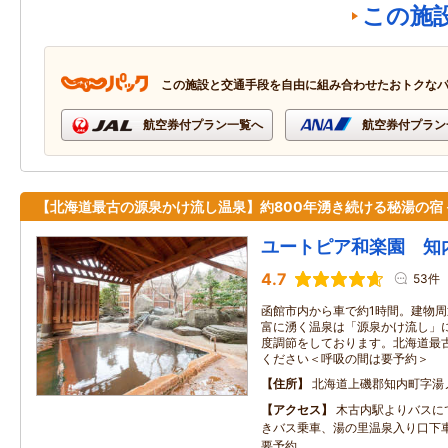
この施
この施設と交通手段を自由に組み合わせたおトクな
航空券付プラン一覧へ
航空券付プラン
【北海道最古の源泉かけ流し温泉】約800年湧き続ける秘湯の宿
ユートピア和楽園 知
4.7
53件
函館市内から車で約1時間。建物周
富に湧く温泉は「源泉かけ流し」
度調節をしております。北海道最
ください＜呼吸の間は要予約＞
住所
北海道上磯郡知内町字湯
アクセス
木古内駅よりバスに
きバス乗車、湯の里温泉入り口下
要予約