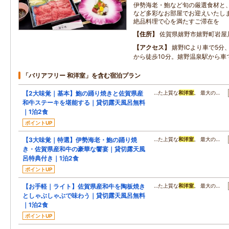
伊勢海老・鮑など旬の厳選食材と
など多彩なお部屋でお迎えいたし
絶品料理で心を満たすご滞在を
住所
佐賀県嬉野市嬉野町岩屋川
アクセス
嬉野ICより車で5分
から徒歩10分。嬉野温泉駅から車で
「バリアフリー 和洋室」を含む宿泊プラン
【2大味覚｜基本】鮑の踊り焼きと佐賀県産
…た上質な
和洋室
。 最大の…
和牛ステーキを堪能する｜貸切露天風呂無料
｜1泊2食
ポイントUP
【3大味覚｜特選】伊勢海老・鮑の踊り焼
…た上質な
和洋室
。 最大の…
き・佐賀県産和牛の豪華な饗宴｜貸切露天風
呂特典付き｜1泊2食
ポイントUP
【お手軽｜ライト】佐賀県産和牛を陶板焼き
…た上質な
和洋室
。 最大の…
としゃぶしゃぶで味わう｜貸切露天風呂無料
｜1泊2食
ポイントUP