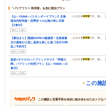
「バリアフリー 和洋室」を含む宿泊プラン
【山～YAMA～/スタンダードプラン】北海
…ただける
和洋室
です。 段…
道知内町特産！四季折々の山海の幸に舌鼓
【2食付】
ポイント2%
【素泊まり】開湯800年の秘湯宿！北海道最
…ただける
和洋室
です。 段…
古の源泉かけ流し温泉を楽しむ旅【当日15時
迄ご予約可】
ポイント2%
温泉×サウナのハイブリッドサウナ「呼吸の
…ただける
和洋室
です。 段…
間」パブリック利用プラン【山～YAMA～/2
食付】
ポイント2%
この施
この施設と交通手段を自由に組み合わせたおトクな