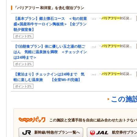
「バリアフリー 和洋室」を含む宿泊プラン
【基本プラン】郷土懐石コース ＜旬の前菜
…」 ・
バリアフリー
対応貸…
盛×国産和牛サーロイン陶板焼＞ 【全プラン
朝夕個室食】
ポイント2%
【1泊朝食プラン】体に優しい玉之湯の朝ご
…」 ・
バリアフリー
対応貸…
はん 気軽に温泉旅を満喫 ＜チェックイン
は24時まで＞
ポイント2%
【素泊まり】チェックインは24時まで 気
…」 ・
バリアフリー
対応貸…
軽に楽しむ温泉旅 【全室Wi-Fi完備】
ポイント2%
この施
この施設と交通手段を自由に組み合わせたおトクな
新幹線/特急付プラン一覧へ
航空券付プラ