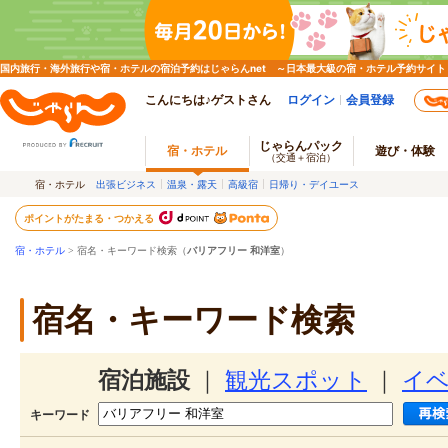
国内旅行・海外旅行や宿・ホテルの宿泊予約はじゃらんnet ～日本最大級の宿・ホテル予約サイト
こんにちは♪ゲストさん
ログイン
会員登録
じゃらんパック
宿・ホテル
遊び・体験
（交通＋宿泊）
宿・ホテル
出張ビジネス
温泉・露天
高級宿
日帰り・デイユース
ポイントがたまる・つかえる
宿・ホテル
> 宿名・キーワード検索（
バリアフリー 和洋室
）
宿名・キーワード検索
宿泊施設
｜
観光スポット
｜
イ
キーワード