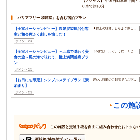
アクセス
中国自動車道下関イ
り車で約10分
「バリアフリー 和洋室」を含む宿泊プラン
【全室オーシャンビュー】温泉展望風呂付客
★郷土の味覚、とらふぐ刺し…
室と和会席ふく刺しを愉しむ！
ポイント2%
【全室オーシャンビュー】～五感で味わう美
下関には、ふぐ、うに、くじ…
食の旅～風の海で味わう、極上満関善席プラ
ン
ポイント2%
【お日にち限定】シンプルステイプラン【素
遅いお時間のご到着でもご宿…
泊まり】
ポイント2%
この施
この施設と交通手段を自由に組み合わせたおトクな
新幹線/特急付プラン一覧へ