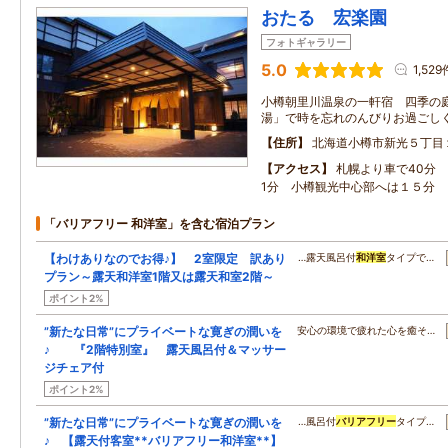
おたる 宏楽園
フォトギャラリー
5.0
1,529
小樽朝里川温泉の一軒宿 四季の
湯」で時を忘れのんびりお過ごし
住所
北海道小樽市新光５丁目
アクセス
札幌より車で40分
1分 小樽観光中心部へは１５分
「バリアフリー 和洋室」を含む宿泊プラン
【わけありなのでお得♪】 2室限定 訳あり
…露天風呂付
和洋室
タイプで…
プラン～露天和洋室1階又は露天和室2階～
ポイント2%
”新たな日常”にプライベートな寛ぎの潤いを
安心の環境で疲れた心を癒そ…
♪ 『2階特別室』 露天風呂付＆マッサー
ジチェア付
ポイント2%
”新たな日常”にプライベートな寛ぎの潤いを
…風呂付
バリアフリー
タイプ…
♪ 【露天付客室**バリアフリー和洋室**】