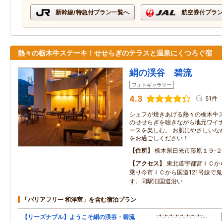
新幹線/特急付プラン一覧へ
航空券付プラ
熱々の栃木牛ステーキ！せせらぎのテラスと温泉にくつろぐ宿
絹の渓谷 碧流
フォトギャラリー
4.3
51件
シェフが焼きあげる熱々の栃木牛ス
のせせらぎを聴きながら地元ワイナ
ースを楽しむ。 お肌にやさしいな
をお過ごしください！
住所
栃木県日光市藤原１９‐
アクセス
東北道宇都宮ＩＣか
乗り今市ＩＣから国道121号線で
す。同駅旧国道沿い
「バリアフリー 和洋室」を含む宿泊プラン
【リーズナブル】ようこそ絹の渓谷・碧流
∵*∴*∵*∴*∵*∴*∵*∴*∵…