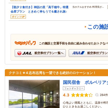
【朝夕２食付き】神話の里「高千穂牛」特選
当ホテルおすすめ 料理長が…
会席プラン ときめく神もうで＆癒され旅♪
ポイントUP
この施
この施設と交通手段を自由に組み合わせたおトクな
航空券付プラン一覧へ
航空券付プラン
クチコミ★4 志布志湾を一望できる絶好のロケーション！
国民宿舎 ボルベリア
フォトギャラリー
4.3
284件
心地よい潮風とともに、温泉や料
ひとときをお過ごしください。