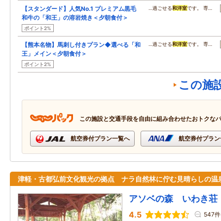
【スタンダード】人気No.1 プレミアム黒毛
…過ごせる
和洋室
です。 専…
和牛の「和王」の溶岩焼き＜夕朝食付＞
ポイント2%
【熊本名物】馬刺し付きプラン◆選べる「和
…過ごせる
和洋室
です。 専…
王」メイン＜夕朝食付＞
ポイント2%
この施
この施設と交通手段を自由に組み合わせたおトクな
航空券付プラン一覧へ
航空券付プラン
津軽・古都弘前文化観光の拠点 ナラ自然林に佇む見晴らしの温
アソベの森 いわき荘
4.5
547件