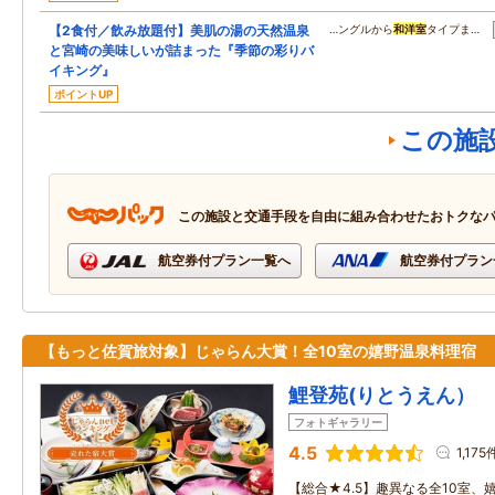
【2食付／飲み放題付】美肌の湯の天然温泉
…ングルから
和洋室
タイプま…
と宮崎の美味しいが詰まった『季節の彩りバ
イキング』
ポイントUP
この施
この施設と交通手段を自由に組み合わせたおトクな
航空券付プラン一覧へ
航空券付プラン
【もっと佐賀旅対象】じゃらん大賞！全10室の嬉野温泉料理宿
鯉登苑(りとうえん）
フォトギャラリー
4.5
1,175
【総合★4.5】趣異なる全10室