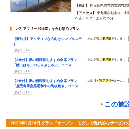
住所
鹿児島県志布志市志布志
アクセス
東九州自動車道・都
布志インターより約15分
「バリアフリー 和洋室」を含む宿泊プラン
【素泊り】アクティブな方向けシンプルステ
…のお部屋の
和洋室
です。多…
イ
ポイント2%
【2食付】夏の料理長おすすめ会席プラン
…のお部屋の
和洋室
です。多…
「鱧（はも）のしゃぶしゃぶ」コース
ポイント2%
【2食付】夏の料理長おすすめ会席プラン
…だける
バリアフリー
ルーム…
「鹿児島県産黒毛和牛の陶板焼き」コース
ポイント2%
この施
2025年2月14日 グランドオープン モダンで現代的なサービス