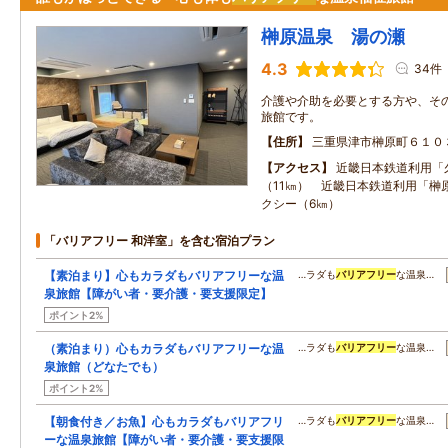
榊原温泉 湯の瀬
4.3
34件
介護や介助を必要とする方や、そ
旅館です。
住所
三重県津市榊原町６１０
アクセス
近畿日本鉄道利用「
（11㎞） 近畿日本鉄道利用「榊
クシー（6㎞）
「バリアフリー 和洋室」を含む宿泊プラン
【素泊まり】心もカラダもバリアフリーな温
…ラダも
バリアフリー
な温泉…
泉旅館【障がい者・要介護・要支援限定】
ポイント2%
（素泊まり）心もカラダもバリアフリーな温
…ラダも
バリアフリー
な温泉…
泉旅館（どなたでも）
ポイント2%
【朝食付き／お魚】心もカラダもバリアフリ
…ラダも
バリアフリー
な温泉…
ーな温泉旅館【障がい者・要介護・要支援限