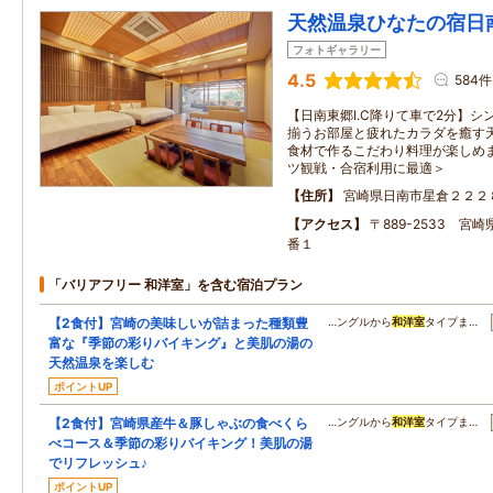
天然温泉ひなたの宿日
フォトギャラリー
4.5
584件
【日南東郷I.C降りて車で2分】シ
揃うお部屋と疲れたカラダを癒す
食材で作るこだわり料理が楽しめま
ツ観戦・合宿利用に最適＞
住所
宮崎県日南市星倉２２２
アクセス
〒889-2533 宮崎
番１
「バリアフリー 和洋室」を含む宿泊プラン
【2食付】宮崎の美味しいが詰まった種類豊
…ングルから
和洋室
タイプま…
富な『季節の彩りバイキング』と美肌の湯の
天然温泉を楽しむ
ポイントUP
【2食付】宮崎県産牛＆豚しゃぶの食べくら
…ングルから
和洋室
タイプま…
べコース＆季節の彩りバイキング！美肌の湯
でリフレッシュ♪
ポイントUP