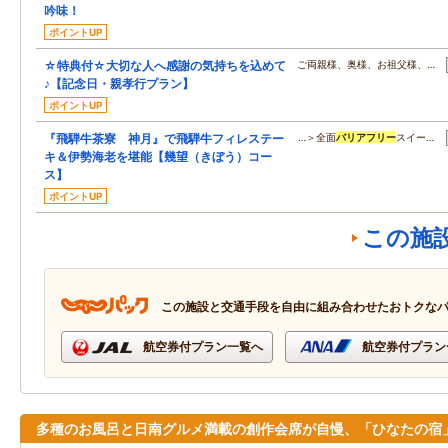
吟味！
ポイントUP
☆特典付☆大切な人へ感謝の気持ちを込めて
ご両親様、奥様、お祖父様、…
♪【記念日・親孝行プラン】
ポイントUP
『飛騨牛茶寮 神月』で飛騨牛フィレステー
…＞全面
バリアフリー
スイー…
キ＆伊勢海老を堪能【幾望（きぼう）コー
ス】
ポイントUP
この施
この施設と交通手段を自由に組み合わせたおトクな
航空券付プラン一覧へ
航空券付プラン
多種のお風呂と日南グルメ満載の創作会席が自慢、「ひなたの宿