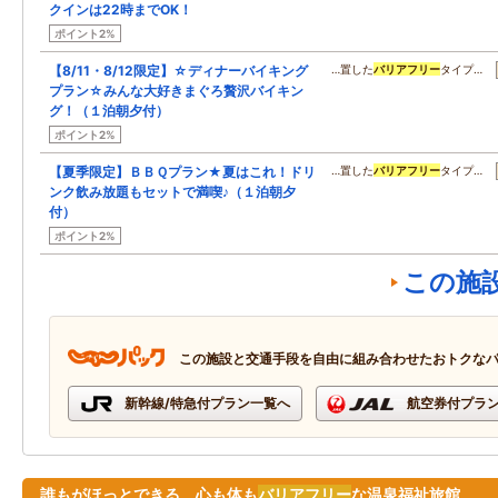
クインは22時までOK！
ポイント2%
【8/11・8/12限定】☆ディナーバイキング
…置した
バリアフリー
タイプ…
プラン☆みんな大好きまぐろ贅沢バイキン
グ！（１泊朝夕付）
ポイント2%
【夏季限定】ＢＢＱプラン★夏はこれ！ドリ
…置した
バリアフリー
タイプ…
ンク飲み放題もセットで満喫♪（１泊朝夕
付）
ポイント2%
この施
この施設と交通手段を自由に組み合わせたおトクな
新幹線/特急付プラン一覧へ
航空券付プラ
誰もがほっとできる 心も体も
バリアフリー
な温泉福祉旅館