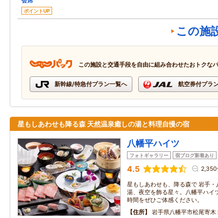
会席
ポイントUP
この施
この施設と交通手段を自由に組み合わせたおトクな
新幹線/特急付プラン一覧へ
航空券付プラ
星もしあわせも降る森 天然温泉癒しの湯と料理自慢の宿
八幡平ハイツ
フォトギャラリー
宿ブログ新着あり
4.5
2,35
星もしあわせも、降る森で 岩手・
湯、夜空を飾る星々。八幡平ハイ
時間をぜひご体感ください。
住所
岩手県八幡平市松尾寄木