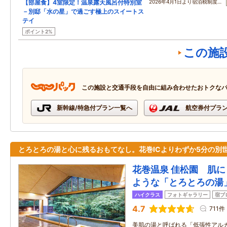
【部屋食】4室限定！温泉露天風呂付特別室
2026年4月1日より宿泊税制度…
－別邸「水の星」で過ごす極上のスイートス
テイ
ポイント2%
この施
この施設と交通手段を自由に組み合わせたおトクな
新幹線/特急付プラン一覧へ
航空券付プラ
とろとろの湯と心に残るおもてなし。花巻ICよりわずか5分の別
花巻温泉 佳松園 肌
ような「とろとろの湯
ハイクラス
フォトギャラリー
宿ブ
4.7
711件
美肌の湯と呼ばれる「低張性アル