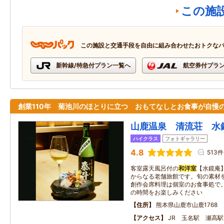
この施
この施設と交通手段を自由に組み合わせたおトクな
新幹線/特急付プラン一覧へ
航空券付プラ
創業110年 菊池川のほとりに立つ おもてなしとお食事が自慢
山鹿温泉 清流荘 水
ハイクラス
フォトギャラリー
4.8
513件
客室露天風呂付の
和洋室
【水鏡庵
からなる老舗旅館です。旬の素材
創作会席料理は個室のお食事処で
の時間をお楽しみください
住所
熊本県山鹿市山鹿1768
アクセス
JR 玉名駅 瀬高駅