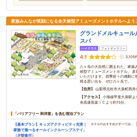
家族みんなが笑顔になる全天候型アミューズメントホテルへよう
グランドメルキュール
スパ
ハイクラス
フォトギャラリー
4.1
3,105
八ヶ岳の大自然に囲まれた、家族
候型アミューズメントホテル。 多
いただけます。四季折々の感動に
残る思い出を、ぜひ八ヶ岳で。
住所
山梨県北杜市大泉町西井
アクセス
小海線甲斐大泉駅よ
央高速長坂ＩＣより約15分。
「バリアフリー 和洋室」を含む宿泊プラン
【基本プラン】キッズアクティビティ充実｜
ホテルのおすすめがすべて詰…
家族で遊べるオールインクルーシブステイ。
（夕朝食付）