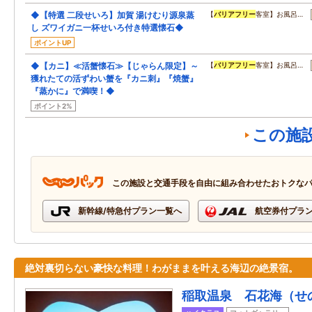
◆【特選 二段せいろ】加賀 湯けむり源泉蒸
【
バリアフリー
客室】お風呂…
し ズワイガニ一杯せいろ付き特選懐石◆
ポイントUP
◆【カニ】≪活蟹懐石≫【じゃらん限定】～
【
バリアフリー
客室】お風呂…
獲れたての活ずわい蟹を『カニ刺』『焼蟹』
『蒸かに』で満喫！◆
ポイント2%
この施
この施設と交通手段を自由に組み合わせたおトクな
新幹線/特急付プラン一覧へ
航空券付プラ
絶対裏切らない豪快な料理！わがままを叶える海辺の絶景宿。
稲取温泉 石花海（せ