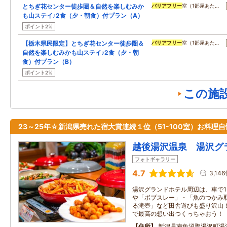
とちぎ花センター徒歩圏＆自然を楽しむみか
バリアフリー
室（1部屋あた…
も山ステイ♪2食（夕・朝食）付プラン（A）
ポイント2%
【栃木県民限定】とちぎ花センター徒歩圏＆
バリアフリー
室（1部屋あた…
自然を楽しむみかも山ステイ♪2食（夕・朝
食）付プラン（B）
ポイント2%
この施
23～25年☆新潟県売れた宿大賞連続１位（51-100室）お料理
越後湯沢温泉 湯沢グ
フォトギャラリー
4.7
3,14
湯沢グランドホテル周辺は、車で1
や「ボブスレー」・「魚のつかみ
る滝壺」など田舎遊びも盛り沢山
で最高の想い出つくっちゃおう！
住所
新潟県南魚沼郡湯沢町湯沢