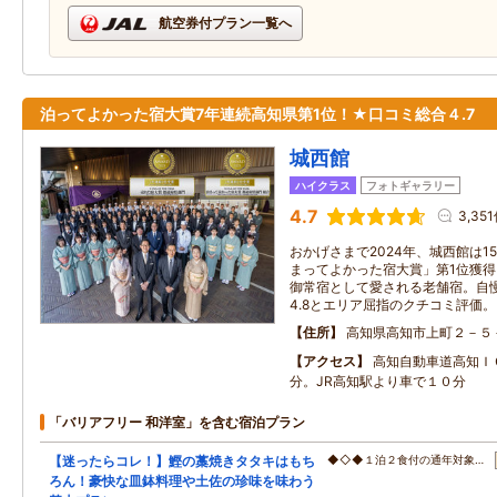
航空券付プラン一覧へ
泊ってよかった宿大賞7年連続高知県第1位！★口コミ総合４.7
城西館
ハイクラス
フォトギャラリー
4.7
3,35
おかげさまで2024年、城西館は1
まってよかった宿大賞」第1位獲
御常宿として愛される老舗宿。自慢
4.8とエリア屈指のクチコミ評価。
住所
高知県高知市上町２－５
アクセス
高知自動車道高知Ｉ
分。JR高知駅より車で１０分
「バリアフリー 和洋室」を含む宿泊プラン
【迷ったらコレ！】鰹の藁焼きタタキはもち
◆◇◆１泊２食付の通年対象…
ろん！豪快な皿鉢料理や土佐の珍味を味わう