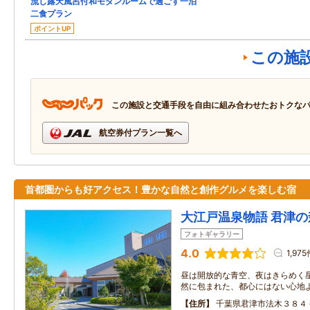
流し露天風呂付和モダンルームで過ごす一泊
二食プラン
ポイントUP
この施
この施設と交通手段を自由に組み合わせたおトクな
航空券付プラン一覧へ
首都圏からも好アクセス！豊かな自然と創作グルメを楽しむ宿
大江戸温泉物語 君津の
フォトギャラリー
4.0
1,97
昼は開放的な青空、夜はきらめく星
然に包まれた、都心にはない心地
住所
千葉県君津市法木３８４