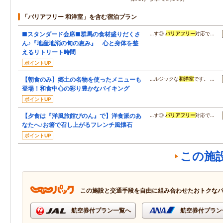
「バリアフリー 和洋室」を含む宿泊プラン
■スタンダード会席■群馬の食材盛りだくさ
…す◎
バリアフリー
対応で…
ん♪『地産地消の旬の恵み』 心と身体を整
えるリトリート時間
ポイントUP
【朝食のみ】郷土の名物を使ったメニューも
…ルジックな
和洋室
です。 …
登場！和食中心の彩り豊かなバイキング
ポイントUP
【夕食は『洋風旅館ぴのん』で】洋食派のあ
…す◎
バリアフリー
対応で…
なたへ♪お箸で召し上がるフレンチ風懐石
ポイントUP
この施
この施設と交通手段を自由に組み合わせたおトクな
航空券付プラン一覧へ
航空券付プラン