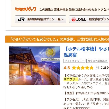
この施設と交通手段を自由に組み合わせたおトクな
新幹線/特急付プラン一覧へ
航空券付プラ
『小さい子がいても安心でした』の声多数。三世代旅行に人気の
【ホテル松本楼】やさ
温泉宿
フォトギャラリー
宿ブログ新着あり
4.8
2,28
【松本楼が多くのお客様に人気の理
リアフリー
ルーム、露天風呂付客
・キッズルームやアメニティ、お
行も安心して楽しめる
住所
群馬県渋川市伊香保町16
アクセス
JR渋川駅下車、関
名口行・最寄バス停「見晴下」徒
保ICから車で約30分