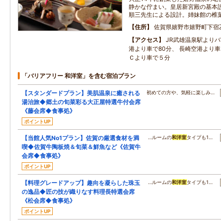
静かな佇まい。皇居新宮殿の基本
順三先生による設計。姉妹館の椎
住所
佐賀県嬉野市嬉野町下宿乙2
アクセス
JR武雄温泉駅よりバ
港より車で80分、 長崎空港より車
Ｃより車で５分
「バリアフリー 和洋室」を含む宿泊プラン
【スタンダードプラン】美肌温泉に癒される
初めての方や、気軽に楽しみ…
湯治旅◆郷土の旬菜彩る大正屋特選牛付会席
《藤会席◆食事処》
ポイントUP
【当館人気No1プラン】佐賀の厳選食材を満
…ルームの
和洋室
タイプも1…
喫◆佐賀牛陶板焼＆旬菜＆鮮魚など《佐賀牛
会席◆食事処》
ポイントUP
【料理グレードアップ】趣向を凝らした珠玉
…ルームの
和洋室
タイプも1…
の逸品◆匠の技が織りなす料理長特選会席
《松会席◆食事処》
ポイントUP