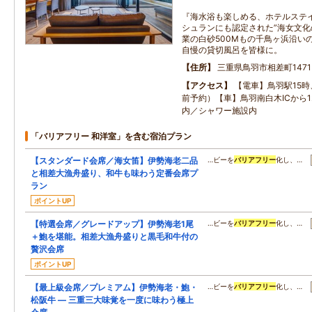
『海水浴も楽しめる、ホテルステ
シュランにも認定された”海女文化
業の白砂500Mもの千鳥ヶ浜沿い
自慢の貸切風呂を皆様に。
住所
三重県鳥羽市相差町1471
アクセス
【電車】鳥羽駅15時
前予約）【車】鳥羽南白木ICから
内／シャワー施設内
「バリアフリー 和洋室」を含む宿泊プラン
【スタンダード会席／海女笛】伊勢海老二品
…ビーを
バリアフリー
化し、…
と相差大漁舟盛り、和牛も味わう定番会席プ
ラン
ポイントUP
【特選会席／グレードアップ】伊勢海老1尾
…ビーを
バリアフリー
化し、…
＋鮑を堪能。相差大漁舟盛りと黒毛和牛付の
贅沢会席
ポイントUP
【最上級会席／プレミアム】伊勢海老・鮑・
…ビーを
バリアフリー
化し、…
松阪牛 ― 三重三大味覚を一度に味わう極上