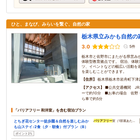
ひと、まなび、みらいを繋ぐ、自然の家
栃木県立みかも自然の
3.0
5件
栃木市と佐野市にまたがる県営み
体験型教育拠点です。 宿泊、体験
ツ、イベントなどの幅広い活動を
を楽しむことができます。
住所
栃木県栃木市岩舟町下津原1
アクセス
■公共交通機関 J
ーで約10分 ■お車の場合 佐野
ら車で約5分
「バリアフリー 和洋室」を含む宿泊プラン
とちぎ花センター徒歩圏＆自然を楽しむみか
バリアフリー
室（1部屋あた…
も山ステイ♪2食（夕・朝食）付プラン（B）
ポイント2%