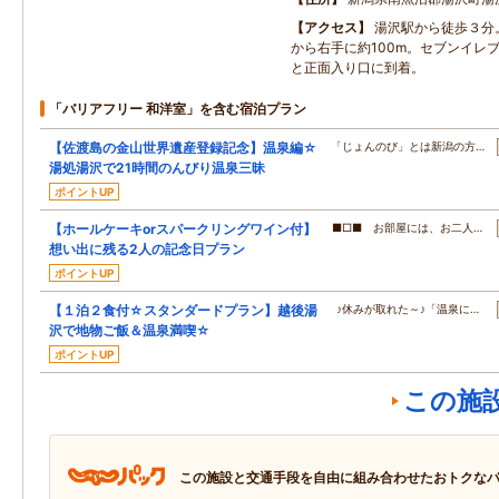
アクセス
湯沢駅から徒歩３分
から右手に約100m。セブンイレ
と正面入り口に到着。
「バリアフリー 和洋室」を含む宿泊プラン
【佐渡島の金山世界遺産登録記念】温泉編☆
「じょんのび」とは新潟の方…
湯処湯沢で21時間のんびり温泉三昧
ポイントUP
【ホールケーキorスパークリングワイン付】
■□■ お部屋には、お二人…
想い出に残る2人の記念日プラン
ポイントUP
【１泊２食付☆スタンダードプラン】越後湯
♪休みが取れた～♪「温泉に…
沢で地物ご飯＆温泉満喫☆
ポイントUP
この施
この施設と交通手段を自由に組み合わせたおトクな