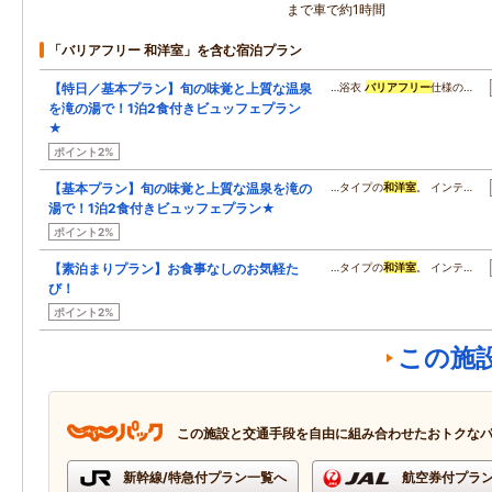
まで車で約1時間
「バリアフリー 和洋室」を含む宿泊プラン
【特日／基本プラン】旬の味覚と上質な温泉
…浴衣
バリアフリー
仕様の…
を滝の湯で！1泊2食付きビュッフェプラン
★
ポイント2%
【基本プラン】旬の味覚と上質な温泉を滝の
…タイプの
和洋室
。 インテ…
湯で！1泊2食付きビュッフェプラン★
ポイント2%
【素泊まりプラン】お食事なしのお気軽た
…タイプの
和洋室
。 インテ…
び！
ポイント2%
この施
この施設と交通手段を自由に組み合わせたおトクな
新幹線/特急付プラン一覧へ
航空券付プラ