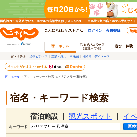
国内旅行・海外旅行や宿・ホテルの宿泊予約はじゃらんnet ～日本最大級の宿・ホテル予約サイト
こんにちは♪ゲストさん
ログイン
会員登録
じゃらんパック
宿・ホテル
遊び・体験
（交通＋宿泊）
宿・ホテル
出張ビジネス
温泉・露天
高級宿
日帰り・デイユース
ポイントがたまる・つかえる
宿・ホテル
> 宿名・キーワード検索（
バリアフリー 和洋室
）
宿名・キーワード検索
宿泊施設
｜
観光スポット
｜
イ
キーワード