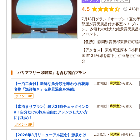
ハイクラス
フォトギャラリー
4.5
418件
7月18日グランドオープン！夏の予
部屋が露天風呂付き客室へ！ プレ
ン。 夕暮れの壮大な絶景露天風呂
フロント。
住所
静岡県賀茂郡東伊豆町稲
アクセス
東名高速厚木IC小
国道135号線を南下、伊豆急行伊
分
「バリアフリー 和洋室」を含む宿泊プラン
【一泊二食付】新鮮な魚介類を味わう石花海
…空間設計
和洋室
から露天…
名物「漁師焼き」＆絶景温泉を堪能♪
ポイントUP
【素泊まりプラン】最大21時チェックインO
…空間設計
和洋室
から露天…
K！自分だけの旅を自由にアレンジしたい方
にお勧め！
ポイントUP
【2026年3月リニューアル記念】源泉かけ
…天風呂 ・
和洋室
（畳リビ…