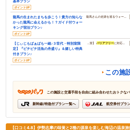
基本プラン
ポイントUP
龍馬の生まれたまちを歩こう！貴方の知らな
龍馬さんの史跡を巡るウォー…
かった龍馬に会えるかも！？ガイド付ウォー
キング宿泊プラン♪
ポイントUP
【じぃじもばぁばも一緒♪３世代・特別室限
…室】
バリアフリー
に対応…
定】『ピチピチ活魚の舟盛り』＆嬉しい特典
付きプラン♪
ポイントUP
この施
この施設と交通手段を自由に組み合わせたおトクな
新幹線/特急付プラン一覧へ
航空券付プラ
【口コミ4.8】伊勢志摩の味覚と2種の源泉を楽しむ海辺の温泉旅