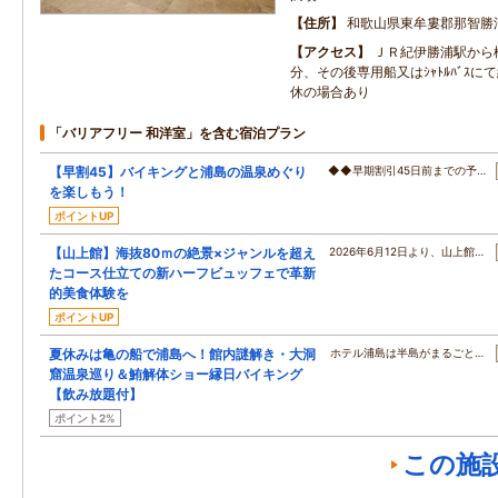
住所
和歌山県東牟婁郡那智勝
アクセス
ＪＲ紀伊勝浦駅から
分、その後専用船又はｼｬﾄﾙﾊﾞｽに
休の場合あり
「バリアフリー 和洋室」を含む宿泊プラン
【早割45】バイキングと浦島の温泉めぐり
◆◆早期割引45日前までの予…
を楽しもう！
ポイントUP
【山上館】海抜80ｍの絶景×ジャンルを超え
2026年6月12日より、山上館…
たコース仕立ての新ハーフビュッフェで革新
的美食体験を
ポイントUP
夏休みは亀の船で浦島へ！館内謎解き・大洞
ホテル浦島は半島がまるごと…
窟温泉巡り＆鮪解体ショー縁日バイキング
【飲み放題付】
ポイント2%
この施