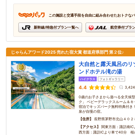
この施設と交通手段を自由に組み合わせたおトクな
新幹線/特急付プラン一覧へ
航空券付プラ
じゃらんアワード2025 売れた宿大賞 都道府県部門 第２位♪
大自然と露天風呂のリ
ンドホテル滝の湯
ハイクラス
フォトギャラリー
4.4
3,42
0歳のお子さまから遊べる全天候
ク」 ベビーデラックスルーム＆キ
宿泊でキッズパーク無料特典付き！
泉が自慢の宿。
住所
長野県茅野市北山４０２
アクセス
関東方面：諏訪南IC
西方面：諏訪ICより車で40分 