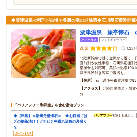
◆粟津温泉≪料理が自慢≫美肌の湯の老舗宿◆石川県応援割開催
粟津温泉 旅亭懐石 
ハイクラス
フォトギャラリー
4.3
1,23
北陸新幹線で沸く金沢から近く、
直前割や女性半額、石川県応援割
部屋食も対応可。美肌の温泉100
露天風呂付き客室で混浴も。
住所
石川県小松市粟津町ワ85
アクセス
北陸自動車道・加賀
分
「バリアフリー 和洋室」を含む宿泊プラン
◆【料理】≪活鯛舟盛懐石≫ ◆お目当ては
【
バリアフリー
客室】お風呂…
〆の鯛茶漬け！ピチピチ朝獲れ活鯛の舟盛り
を！
ポイントUP