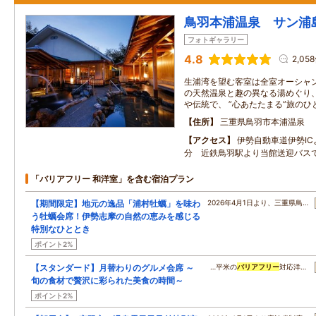
鳥羽本浦温泉 サン浦
フォトギャラリー
4.8
2,05
生浦湾を望む客室は全室オーシャン
の天然温泉と趣の異なる湯めぐり、
や伝統で、 ”心あたたまる”旅の
住所
三重県鳥羽市本浦温泉
アクセス
伊勢自動車道伊勢I
分 近鉄鳥羽駅より当館送迎バス
「バリアフリー 和洋室」を含む宿泊プラン
【期間限定】地元の逸品「浦村牡蠣」を味わ
2026年4月1日より、三重県鳥…
う牡蠣会席！伊勢志摩の自然の恵みを感じる
特別なひととき
ポイント2%
【スタンダード】月替わりのグルメ会席 ～
…平米の
バリアフリー
対応洋…
旬の食材で贅沢に彩られた美食の時間～
ポイント2%