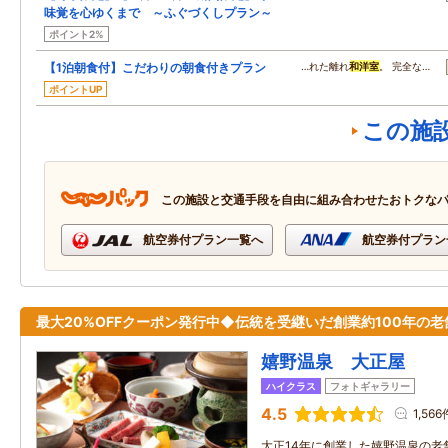
味覚を心ゆくまで ～ふぐづくしプラン～
ポイント2%
【1泊朝食付】こだわりの朝食付きプラン
…れた離れ
和洋室
。 完全な…
ポイントUP
この施
この施設と交通手段を自由に組み合わせたおトクな
航空券付プラン一覧へ
航空券付プラン
最大20%OFFクーポン発行中◆伝統を受継いだ創業約100年の老
嬉野温泉 大正屋
ハイクラス
フォトギャラリー
4.5
1,566
大正14年に創業した嬉野温泉の老