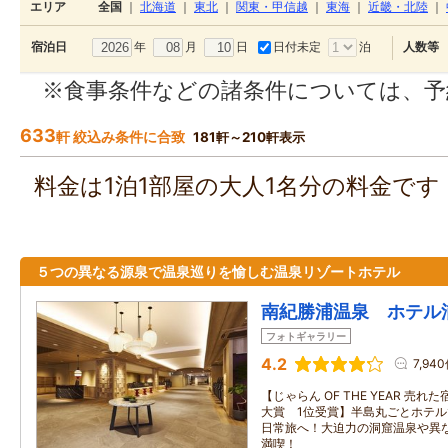
エリア
全国
｜
北海道
｜
東北
｜
関東・甲信越
｜
東海
｜
近畿・北陸
｜
年
月
日
日付未定
泊
宿泊日
人数等
※食事条件などの諸条件については、予
633
軒 絞込み条件に合致
181軒～210軒表示
料金は1泊1部屋の大人1名分の料金で
５つの異なる源泉で温泉巡りを愉しむ温泉リゾートホテル
南紀勝浦温泉 ホテル
フォトギャラリー
4.2
7,94
【じゃらん OF THE YEAR 
大賞 1位受賞】半島丸ごとホテ
日常旅へ！大迫力の洞窟温泉や異
満喫！