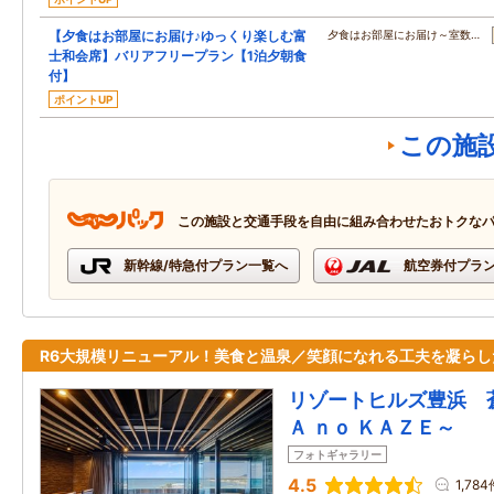
【夕食はお部屋にお届け♪ゆっくり楽しむ富
夕食はお部屋にお届け～室数…
士和会席】バリアフリープラン【1泊夕朝食
付】
ポイントUP
この施
この施設と交通手段を自由に組み合わせたおトクな
新幹線/特急付プラン一覧へ
航空券付プラ
R6大規模リニューアル！美食と温泉／笑顔になれる工夫を凝らし
リゾートヒルズ豊浜 
Ａ ｎｏ ＫＡＺＥ～
フォトギャラリー
4.5
1,784