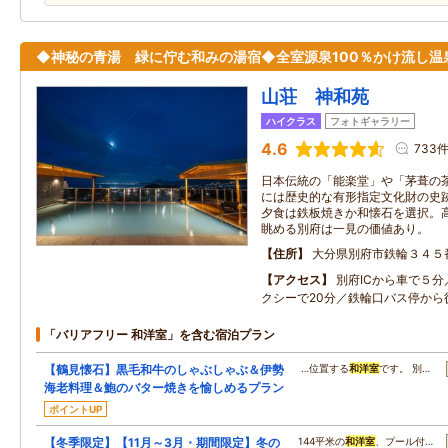
◆神秘の青湯 緑に佇む和みの湯宿◆全室源泉100％かけ流し温
山荘 神和苑
ハイクラス
フォトギャラリー
4.6
733
日本伝統の「能楽堂」や「茅葺の
には歴史的な有形指定文化財の史
夕食は鉄板焼きか和懐石を選択。高台
眺める別府は一見の価値あり。
住所
大分県別府市鉄輪３４５
アクセス
別府ICから車で５分
クシーで20分／鉄輪口バス停から
「バリアフリー 和洋室」を含む宿泊プラン
【鶴見懐石】黒毛和牛のしゃぶしゃぶ＆伊勢
…位置する
和洋室
です。 別…
海老料理＆鮑のバター焼きを愉しめるプラン
ポイントUP
【冬季限定】【11月～3月・期間限定】冬の
144平米の
和洋室
、プール付…