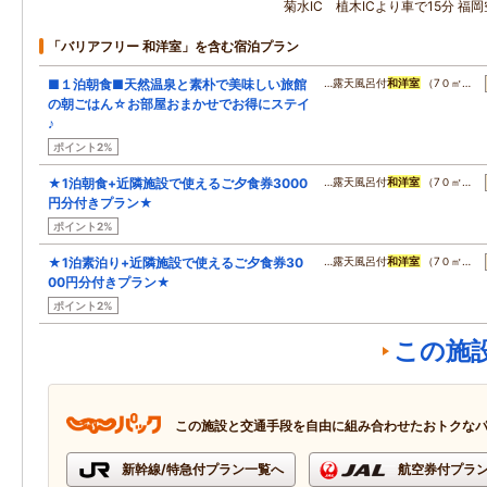
菊水IC 植木ICより車で15分 福
「バリアフリー 和洋室」を含む宿泊プラン
■１泊朝食■天然温泉と素朴で美味しい旅館
…露天風呂付
和洋室
（7０㎡…
の朝ごはん☆お部屋おまかせでお得にステイ
♪
ポイント2%
★1泊朝食+近隣施設で使えるご夕食券3000
…露天風呂付
和洋室
（7０㎡…
円分付きプラン★
ポイント2%
★1泊素泊り+近隣施設で使えるご夕食券30
…露天風呂付
和洋室
（7０㎡…
00円分付きプラン★
ポイント2%
この施
この施設と交通手段を自由に組み合わせたおトクな
新幹線/特急付プラン一覧へ
航空券付プラ