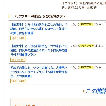
アクセス
東北自動車道松尾八幡
分。盛岡駅より車で約50分。
「バリアフリー 和洋室」を含む宿泊プラン
【前沢牛】とろける前沢牛を二つの味わいで
…るよう
バリアフリー
に対応…
堪能。前沢牛のせいろ蒸し＆ロースト前沢牛
の握り付き和食膳
ポイントUP
【前沢牛】とろける前沢牛を二つの味わいで
…るよう
バリアフリー
に対応…
堪能。前沢牛の網焼き＆ロースト前沢牛の握
り付き和食膳プラン
ポイントUP
初めての旅にも、いつもの旅にも。八幡平ハ
…るよう
バリアフリー
に対応…
イツのスタンダードプラン【八幡平産杜仲茶
ポークの和食膳】
ポイントUP
この施