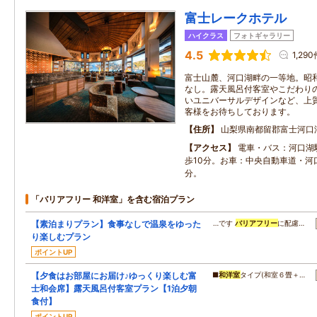
富士レークホテル
ハイクラス
フォトギャラリー
4.5
1,290
富士山麓、河口湖畔の一等地。昭
なし。露天風呂付客室やこだわり
いユニバーサルデザインなど、上
客様をお待ちしております。
住所
山梨県南都留郡富士河口
アクセス
電車・バス：河口湖
歩10分。お車：中央自動車道・河
分。
「バリアフリー 和洋室」を含む宿泊プラン
【素泊まりプラン】食事なしで温泉をゆった
…です
バリアフリー
に配慮…
り楽しむプラン
ポイントUP
【夕食はお部屋にお届け♪ゆっくり楽しむ富
■
和洋室
タイプ(和室６畳＋…
士和会席】露天風呂付客室プラン【1泊夕朝
食付】
ポイントUP