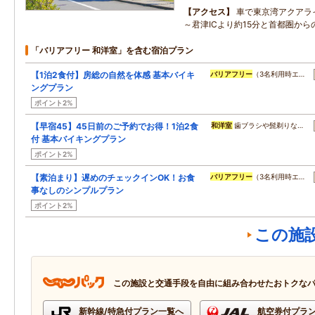
アクセス
車で東京湾アクアラ
～君津ICより約15分と首都圏か
「バリアフリー 和洋室」を含む宿泊プラン
【1泊2食付】房総の自然を体感 基本バイキ
バリアフリー
（3名利用時エ…
ングプラン
ポイント2%
【早宿45】45日前のご予約でお得！1泊2食
和洋室
歯ブラシや髭剃りな…
付 基本バイキングプラン
ポイント2%
【素泊まり】遅めのチェックインOK！お食
バリアフリー
（3名利用時エ…
事なしのシンプルプラン
ポイント2%
この施
この施設と交通手段を自由に組み合わせたおトクな
新幹線/特急付プラン一覧へ
航空券付プラ