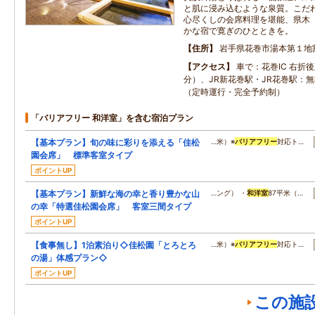
と肌に浸み込むような泉質。こだ
心尽くしの会席料理を堪能、県木
かな宿で寛ぎのひとときを。
住所
岩手県花巻市湯本第１地
アクセス
車で：花巻IC 右折後
分）、JR新花巻駅・JR花巻駅：無
（定時運行・完全予約制）
「バリアフリー 和洋室」を含む宿泊プラン
【基本プラン】旬の味に彩りを添える「佳松
…米）※
バリアフリー
対応ト…
園会席」 標準客室タイプ
ポイントUP
【基本プラン】新鮮な海の幸と香り豊かな山
…ング） ・
和洋室
87平米（…
の幸「特選佳松園会席」 客室三間タイプ
ポイントUP
【食事無し】1泊素泊り◇佳松園「とろとろ
…米）※
バリアフリー
対応ト…
の湯」体感プラン◇
ポイントUP
この施