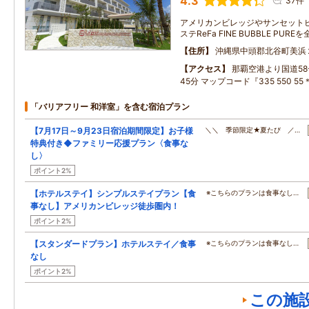
4.3
37件
アメリカンビレッジやサンセットビ
ステReFa FINE BUBBLE PURE
住所
沖縄県中頭郡北谷町美浜
アクセス
那覇空港より国道58
45分 マップコード『335 550 55
「バリアフリー 和洋室」を含む宿泊プラン
【7月17日～9月23日宿泊期間限定】お子様
＼＼ 季節限定★夏たび ／…
特典付き◆ファミリー応援プラン〈食事な
し〉
ポイント2%
【ホテルステイ】シンプルステイプラン【食
※こちらのプランは食事なし…
事なし】アメリカンビレッジ徒歩圏内！
ポイント2%
【スタンダードプラン】ホテルステイ／食事
※こちらのプランは食事なし…
なし
ポイント2%
この施