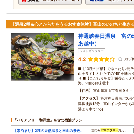
【源泉2種＆心とからだをうるおす食体験】富山のいのちと生き
神通峡春日温泉 富の
あ越中）
フォトギャラリー
4.2
335件
■【13種の浴槽】でゆったり♪開
山を食す】とれたての“旬”を味わ
り ■【こだわり朝食】栄養たっぷ
海」2種のお味噌汁
住所
富山県富山市春日９６－
アクセス
笹津春日温泉バス停
津駅徒歩12分、富山インターから
港より車で15分
「バリアフリー 和洋室」を含む宿泊プラン
【素泊まり】2種の天然温泉と里山の景色。
…室のみ
バリアフリー
対応。…