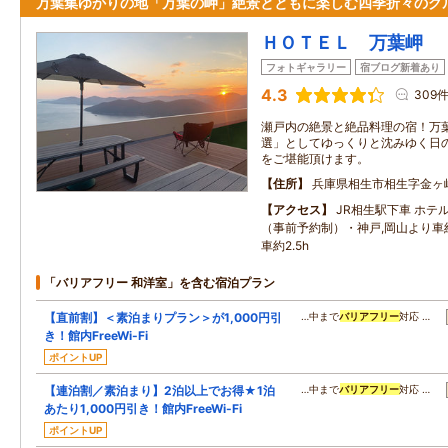
万葉集ゆかりの地「万葉の岬」絶景とともに楽しむ四季折々のグ
ＨＯＴＥＬ 万葉岬
フォトギャラリー
宿ブログ新着あり
4.3
309
瀬戸内の絶景と絶品料理の宿！万
選」としてゆっくりと沈みゆく日
をご堪能頂けます。
住所
兵庫県相生市相生字金ヶ
アクセス
JR相生駅下車 ホテ
（事前予約制）・神戸,岡山より車約
車約2.5h
「バリアフリー 和洋室」を含む宿泊プラン
【直前割】＜素泊まりプラン＞が1,000円引
…中まで
バリアフリー
対応 …
き！館内FreeWi-Fi
ポイントUP
【連泊割／素泊まり】2泊以上でお得★1泊
…中まで
バリアフリー
対応 …
あたり1,000円引き！館内FreeWi-Fi
ポイントUP