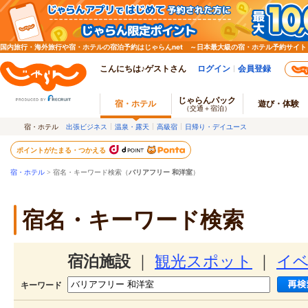
国内旅行・海外旅行や宿・ホテルの宿泊予約はじゃらんnet ～日本最大級の宿・ホテル予約サイト
こんにちは♪ゲストさん
ログイン
会員登録
じゃらんパック
宿・ホテル
遊び・体験
（交通＋宿泊）
宿・ホテル
出張ビジネス
温泉・露天
高級宿
日帰り・デイユース
ポイントがたまる・つかえる
宿・ホテル
> 宿名・キーワード検索（
バリアフリー 和洋室
）
宿名・キーワード検索
宿泊施設
｜
観光スポット
｜
イ
キーワード