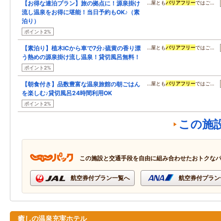
【お得な連泊プラン】旅の拠点に！源泉掛け
…屋とも
バリアフリー
ではご…
流し温泉をお得に堪能！当日予約もOK♪（素
泊り）
ポイント2%
【素泊り】植木ICから車で7分♪硫黄の香り漂
…屋とも
バリアフリー
ではご…
う熱めの源泉掛け流し温泉！貸切風呂無料！
ポイント2%
【朝食付き】品数豊富な温泉旅館の朝ごはん
…屋とも
バリアフリー
ではご…
を楽しむ♪貸切風呂24時間利用OK
ポイント2%
この施
この施設と交通手段を自由に組み合わせたおトクな
航空券付プラン一覧へ
航空券付プラン
癒しの温泉充実ホテル