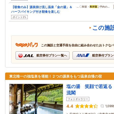
【朝食のみ】源泉掛け流し温泉「金の湯」＆
… 〇和室・
和洋室
ご予約の…
ハーフバイキング付き朝食を楽しむ
ポイント2%
この施
この施設と交通手段を自由に組み合わせたおトクな
航空券付プラン一覧へ
航空券付プラン
東北唯一の強塩泉を堪能！２つの源泉をもつ温泉自慢の宿
塩の湯 笑顔で若返る
流閣
フォトギャラリー
4.4
1,09