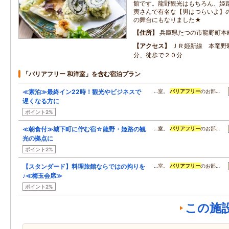
館です。龍野観光はもちろん、姫
寅さんで有名な【男はつらいよ】
の舞台にもなりました★
住所
兵庫県たつの市龍野町本
アクセス
ＪＲ姫新線 本竜野
分、徒歩で２０分
「バリアフリー 和洋室」を含む宿泊プラン
≪素泊≫最終イン22時！観光やビジネスで
…室。
バリアフリー
のお部…
遅くなる方に
ポイント2%
≪朝食付≫城下町に佇む宿☆龍野・姫路の観
…室。
バリアフリー
のお部…
光の拠点に
ポイント2%
【スタンダード】料理旅館ならではの拘りを
…室。
バリアフリー
のお部…
♪≪梅玉会席≫
ポイント2%
この施