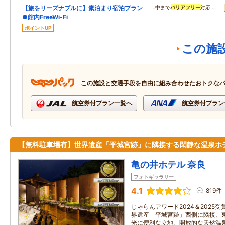
【旅をリーズナブルに】素泊まり宿泊プラン
…中まで
バリアフリー
対応 …
●館内FreeWi-Fi
ポイントUP
この施
この施設と交通手段を自由に組み合わせたおトクな
航空券付プラン一覧へ
航空券付プラン
【無料駐車場有】世界遺産「平城宮跡」に隣接する閑静な温泉ホ
亀の井ホテル 奈良
フォトギャラリー
4.1
819件
じゃらんアワード2024＆2025
界遺産「平城宮跡」西側に隣接、
光に便利な立地。開放的な天然温