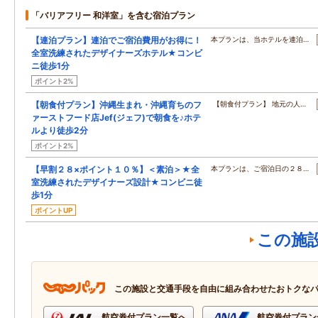
「バリアフリー 和洋室」を含む宿泊プラン
【連泊プラン】連泊でご宿泊費用がお得に！
本プランは、当ホテルを連泊…
全室洗練されたデザイナーズホテル★コンビ
ニ徒歩1分
ポイント2%
【朝食付プラン】沖縄生まれ・沖縄育ちのフ
【朝食付プラン】 地元の人…
ァーストフード店Jef(ジェフ)で朝食を♪ホテ
ルより徒歩2分
ポイント2%
【早割２８×ポイント１０％】＜素泊＞★全
本プランは、ご宿泊日の２８…
室洗練されたデザイナーズ設計★コンビニ徒
歩1分
ポイントUP
この施
この施設と交通手段を自由に組み合わせたおトクな
航空券付プラン一覧へ
航空券付プラン