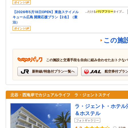
ポイントUP
【2026年5月18日OPEN】東急ステイメル
…だける
バリアフリー
タイプ…
キュール広島 開業応援プラン【2名】（素
泊）
ポイントUP
この施
この施設と交通手段を自由に組み合わせたおトクな
新幹線/特急付プラン一覧へ
航空券付プラ
北谷・西海岸でカジュアルライフ ラ・ジェントステイ
ラ・ジェント・ホテル
＆ホステル
フォトギャラリー