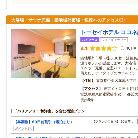
大浴場・サウナ完備！築地場外市場・銀座へのアクセス◎♪
トーセイホテル ココ
ハイクラス
フォトギャラリー
4.1
101件
築地場外市場へ徒歩30秒！活気
漂うホテルが誕生します。大浴場
ズベッド完備。全室バス、トイレ
備えたシティタイプのホテルです
住所
東京都中央区築地６丁目
アクセス
東京メトロ日比谷線
営浅草線東銀座駅徒歩9分、都営
徒歩5分
「バリアフリー 和洋室」を含む宿泊プラン
【早期割】60日前割引（素泊まり）
【プランのご案内】 60日前…
ポイント2%