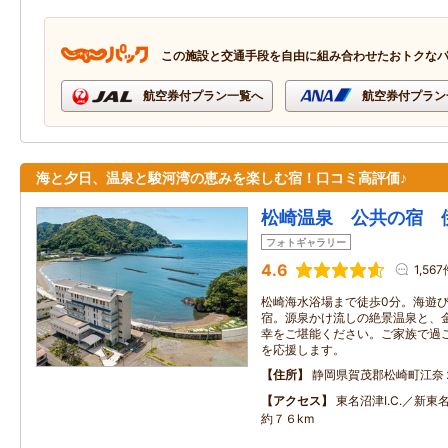
この施設と交通手段を自由に組み合わせたおトクな
航空券付プラン一覧へ
航空券付プラン
海と夕日、温泉と駿河湾の恵みを楽しむ宿！口コミ高評価♪
松崎温泉 公共の宿 
フォトギャラリー
4.6
1,56
松崎海水浴場まで徒歩0分。海遊
宿。源泉かけ流しの絶景温泉と、
幸をご堪能ください。ご家族で過
を応援します。
住所
静岡県賀茂郡松崎町江奈
アクセス
東名沼津I.C.／新
約７６km