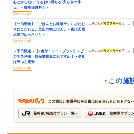
心とからだに“うるおい満ちる”安らぎの休
日。＜駐車場無料！＞
ポイントUP
【一泊朝食】「ごはんとお味噌汁」にひたむ
…室のみ
バリアフリー
対応。…
きにこだわる、里山の朝ごはん。＜夜は天然
温泉でゆったりと＞
ポイントUP
～平日限定～【2食付：ライトプラン】＜ビ
…室のみ
バリアフリー
対応。…
ジネス利用・観光重視派におすすめ！＞夕食
は天ぷら定食
ポイントUP
この施
この施設と交通手段を自由に組み合わせたおトクな
新幹線/特急付プラン一覧へ
航空券付プラ