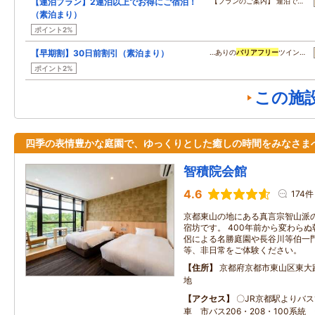
【連泊プラン】2連泊以上でお得にご宿泊！
【プランのご案内】 連泊で…
（素泊まり）
ポイント2%
【早期割】30日前割引（素泊まり）
…ありの
バリアフリー
ツイン…
ポイント2%
この施
四季の表情豊かな庭園で、ゆっくりとした癒しの時間をみなさま
智積院会館
4.6
174件
京都東山の地にある真言宗智山派
宿坊です。 400年前から変わら
侶による名勝庭園や長谷川等伯一
等、非日常をご体験ください。
住所
京都府京都市東山区東大
地
アクセス
〇JR京都駅よりバス
車 市バス206・208・100系