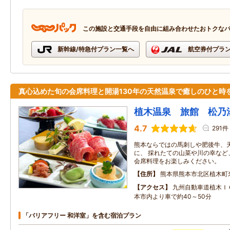
この施設と交通手段を自由に組み合わせたおトクな
新幹線/特急付プラン一覧へ
航空券付プラ
真心込めた旬の会席料理と開湯130年の天然温泉で癒しのひと時
植木温泉 旅館 松乃
4.7
291件
熊本ならではの馬刺しや肥後牛、
に、 採れたての山菜や川の幸など
会席料理をお楽しみください。
住所
熊本県熊本市北区植木町米
アクセス
九州自動車道植木Ｉ
本市内より車で約40～50分
「バリアフリー 和洋室」を含む宿泊プラン