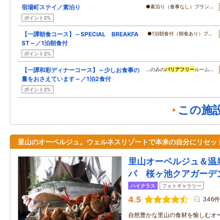
宿場町ステイ／素泊り
●素泊り（食事なし）プラン…
ポイント2%
【一譚朝食コース】～SPECIAL BREAKFA
●1泊朝食付（朝食あり）プ…
ST～／1泊朝食付
ポイント2%
【一譚和彩ディナーコース】～少しお食事の
…のみの
バリアフリー
ルーム…
量をおさえています～／1泊2食付
ポイント2%
この施
里山のオーベルジュ。ウェルネスリゾートで本来の自分にリセッ
里山オーベルジュ＆温
パ 桜ヶ池クアガーデ
ハイクラス
フォトギャラリー
4.5
346件
自然豊かな里山の食材を愉しむオ