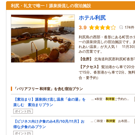
利尻・礼文で唯一！源泉掛流しの宿泊施設
ホテル利尻
3.9
174件
利尻島の西部・沓形にある町営ホ
一の源泉掛流しの宿泊施設です。
れあい温泉」が大人気！ 11月30
みの営業です。
住所
北海道利尻郡利尻町沓形
アクセス
鴛泊港から車で20
で15分。沓形港から車で2分。無
合・要予約）
「バリアフリー 和洋室」を含む宿泊プラン
【素泊まり】源泉掛け流し温泉「金の湯」を
… ※和室・
和洋室
ご予約の…
楽しむ 素泊まりプラン
ポイント2%
【ビジネス向け夕食のみ4月/10月/11月】お
… 〇和室・
和洋室
お布団…
得な夕食のみプラン
ポイント2%