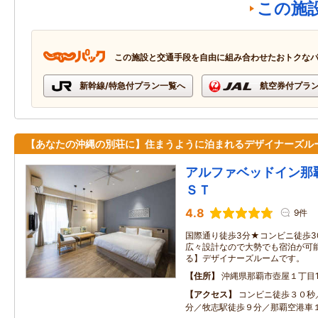
この施
この施設と交通手段を自由に組み合わせたおトクな
新幹線/特急付プラン一覧へ
航空券付プラ
【あなたの沖縄の別荘に】住まうように泊まれるデザイナーズル
アルファベッドイン那
ＳＴ
4.8
9件
国際通り徒歩3分★コンビニ徒歩3
広々設計なので大勢でも宿泊が可
る】デザイナーズルームです。
住所
沖縄県那覇市壺屋１丁目18
アクセス
コンビニ徒歩３０秒
分／牧志駅徒歩９分／那覇空港車