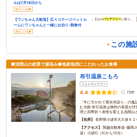
ルは7月18日から
ポイントUP
【ワンちゃん大歓迎】広々コテージペットル
…【心の
バリアフリー
に取り…
ームにワンちゃんと一緒にお泊り♪朝食付
ポイントUP
この施
■浅間山の絶景で湯浴み■地産地消にこだわったお食事
布引温泉こもろ
フォトギャラリー
4.4
72件
「牛に引かれて善光寺詣り」の逸
む当館 布引温泉は独特の泉質が評
理と四季折々表情を変える浅間山
住所
長野県小諸市大久保６２
アクセス
関越自動車道-藤岡J
道）小諸IC（ICから10分）