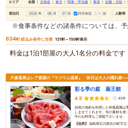
エリア
全国
｜
北海道
｜
東北
｜
関東・甲信越
｜
東海
｜
近畿・北陸
｜
年
月
日
日付未定
泊
宿泊日
人数等
※食事条件などの諸条件については、予
634
軒 絞込み条件に合致
121軒～150軒表示
料金は1泊1部屋の大人1名分の料金で
片倉温泉はレア資源の『ラジウム温泉』 休日は大人の隠れ家へ
彩る季の庭 薬王館
4.5
45件
自然の傾斜を利用した和風庭園は
しませてくれます。旬の素材を使
牛のお料理もご堪能下さいませ。
住所
福島県石川郡石川町字立