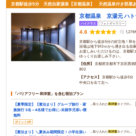
京都駅徒歩5分 天然自家源泉【京都温泉】 天然温泉付き部屋
京都温泉 京湯元 ハ
ハイクラス
フォトギャラリー
4.6
1,27
京都駅から徒歩5分の好立地！和を
浴場は地下910ｍから湧き出る自
お楽しみいただけるのは、京都駅
ゆっくりお楽しみ下さい。
住所
京都府京都市下京区西洞
802
アクセス
京都駅から徒歩5分
中央口を出て左へ
「バリアフリー 和洋室」を含む宿泊プラン
【夏季限定】【素泊まり】グループ旅行・家
…取り入れた
和洋室
タイプの…
族旅行 3名～4名様でお得に♪未就学児添い寝
無料
ポイントUP
【素泊まり】＼夏休み期間限定！小学生添い
…取り入れた
和洋室
タイプの…