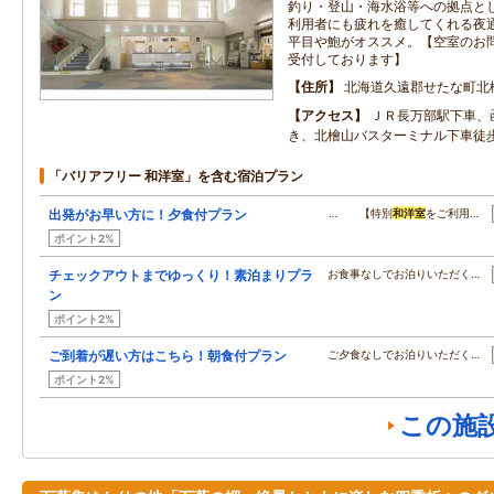
釣り・登山・海水浴等への拠点と
利用者にも疲れを癒してくれる夜
平目や鮑がオススメ。【空室のお
受付しております】
住所
北海道久遠郡せたな町北
アクセス
ＪＲ長万部駅下車、
き、北檜山バスターミナル下車徒
「バリアフリー 和洋室」を含む宿泊プラン
出発がお早い方に！夕食付プラン
… 【特別
和洋室
をご利用…
ポイント2%
チェックアウトまでゆっくり！素泊まりプラ
お食事なしでお泊りいただく…
ン
ポイント2%
ご到着が遅い方はこちら！朝食付プラン
ご夕食なしでお泊りいただく…
ポイント2%
この施