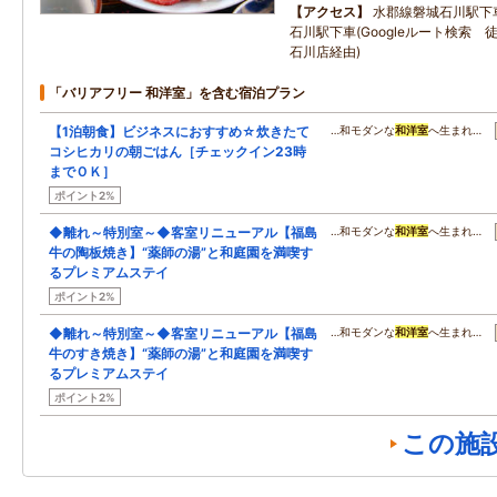
アクセス
水郡線磐城石川駅下
石川駅下車(Googleルート検索 
石川店経由)
「バリアフリー 和洋室」を含む宿泊プラン
【1泊朝食】ビジネスにおすすめ☆炊きたて
…和モダンな
和洋室
へ生まれ…
コシヒカリの朝ごはん［チェックイン23時
までＯＫ］
ポイント2%
◆離れ～特別室～◆客室リニューアル【福島
…和モダンな
和洋室
へ生まれ…
牛の陶板焼き】“薬師の湯”と和庭園を満喫す
るプレミアムステイ
ポイント2%
◆離れ～特別室～◆客室リニューアル【福島
…和モダンな
和洋室
へ生まれ…
牛のすき焼き】“薬師の湯”と和庭園を満喫す
るプレミアムステイ
ポイント2%
この施