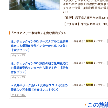
＼安代ICより車で3分／北東北の
海水の約２倍以上の濃度の強塩泉
クラスで保温・美肌効果抜群の温
い！
住所
岩手県八幡平市叺田43-1
アクセス
東北自動車道安代I
「バリアフリー 和洋室」を含む宿泊プラン
遅いチェックインOK♪リーズナブルに温泉■
…台を備えた
和洋室
タイプで…
観光にも最適■安代インターから車で３分！
【素泊プラン】
ポイント2%
遅いチェックインOK♪旅館の朝ご飯■観光に
…台を備えた
和洋室
タイプで…
も最適■安代インターから車で３分！【朝食
付きプラン】
ポイント2%
★八幡平ポークあい★女将おススメ♪安比の
…台を備えた
和洋室
タイプで…
美味しい和食膳【夕食はレストラン】
ポイント2%
この施