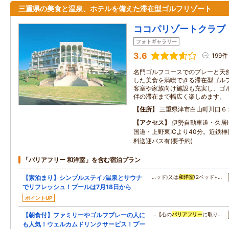
三重県の美食と温泉、ホテルを備えた滞在型ゴルフリゾート
ココパリゾートクラブ
フォトギャラリー
3.6
199件
名門ゴルフコースでのプレーと天
した美食を満喫できる滞在型ゴル
客室や家族向け施設も充実し、ゴ
伴の滞在まで幅広く楽しめます。
住所
三重県津市白山町川口６
アクセス
伊勢自動車道・久居I
国道・上野東ICより40分。近鉄
料送迎バス有(要予約)
「バリアフリー 和洋室」を含む宿泊プラン
【素泊まり】シンプルステイ♪温泉とサウナ
…ッド)又は
和洋室
(2ベッド+…
でリフレッシュ！プールは7月18日から
ポイントUP
【朝食付】ファミリーやゴルフプレーの人に
…【心の
バリアフリー
に取り…
も人気！ウェルカムドリンクサービス！プー