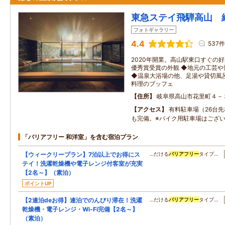
東急ステイ飛騨高山 
フォトギャラリー
4.4
537件
2020年開業。高山駅東口すぐの
優秀賞受賞の外観 ◆地元の工芸
◆温泉大浴場の他、足湯や貸切風
料理のブッフェ
住所
岐阜県高山市花里町４－
アクセス
有料駐車場（26台先着
も完備。※バイク用駐車場はござ
「バリアフリー 和洋室」を含む宿泊プラン
【ウィークリープラン】7泊以上でお得にス
…だける
バリアフリー
タイプ…
テイ！洗濯乾燥機や電子レンジ付客室が充実
【2名～】（素泊）
ポイントUP
【2連泊deお得】連泊でのんびり滞在！洗濯
…だける
バリアフリー
タイプ…
乾燥機・電子レンジ・Wi-Fi完備【2名～】
（素泊）