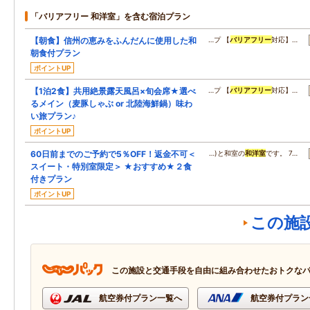
「バリアフリー 和洋室」を含む宿泊プラン
【朝食】信州の恵みをふんだんに使用した和
…プ 【
バリアフリー
対応】…
朝食付プラン
ポイントUP
【1泊2食】共用絶景露天風呂×旬会席★選べ
…プ 【
バリアフリー
対応】…
るメイン（麦豚しゃぶ or 北陸海鮮鍋）味わ
い旅プラン♪
ポイントUP
60日前までのご予約で5％OFF！返金不可＜
…)と和室の
和洋室
です。 7…
スイート・特別室限定＞ ★おすすめ★２食
付きプラン
ポイントUP
この施
この施設と交通手段を自由に組み合わせたおトクな
航空券付プラン一覧へ
航空券付プラン