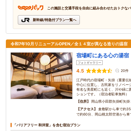
この施設と交通手段を自由に組み合わせたおトクな
新幹線/特急付プラン一覧へ
令和7年10月リニューアルOPEN／全１４室が異なる造りの温宿
宿場町にある心の湯宿
フォトギャラリー
4.5
20件
江戸時代の宿場町・矢掛（重要伝
中心に位置し、古民家をリノベー
有名な美星町にも近く、川や緑に
ションです。（宿泊者駐車無料）
住所
岡山県小田郡矢掛町矢掛
アクセス
倉敷駅から車で約3
で約60分、岡山桃太郎空港から車
「バリアフリー 和洋室」を含む宿泊プラン