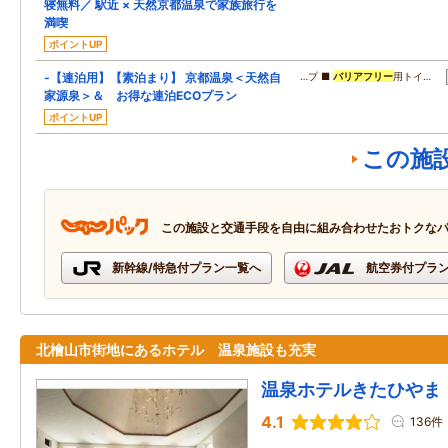
寝無料／ 駅近 × 天然京都温泉で家族旅行を
満喫
ポイントUP
-【連泊用】【素泊まり】 京都温泉＜天然自
…プ ■
バリアフリー
用トイ…
家源泉＞＆ お得な連泊ECOプラン
ポイントUP
この施
この施設と交通手段を自由に組み合わせたおトクな
新幹線/特急付プラン一覧へ
航空券付プラ
北檜山市街地にあるホテル 温泉施設も充実
温泉ホテルきたひやま
4.1
136件