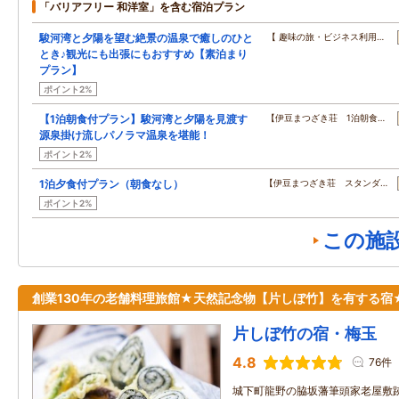
「バリアフリー 和洋室」を含む宿泊プラン
駿河湾と夕陽を望む絶景の温泉で癒しのひと
【 趣味の旅・ビジネス利用…
とき♪観光にも出張にもおすすめ【素泊まり
プラン】
ポイント2%
【1泊朝食付プラン】駿河湾と夕陽を見渡す
【伊豆まつざき荘 1泊朝食…
源泉掛け流しパノラマ温泉を堪能！
ポイント2%
1泊夕食付プラン（朝食なし）
【伊豆まつざき荘 スタンダ…
ポイント2%
この施
創業130年の老舗料理旅館★天然記念物【片しぼ竹】を有する宿
片しぼ竹の宿・梅玉
4.8
76件
城下町龍野の脇坂藩筆頭家老屋敷跡