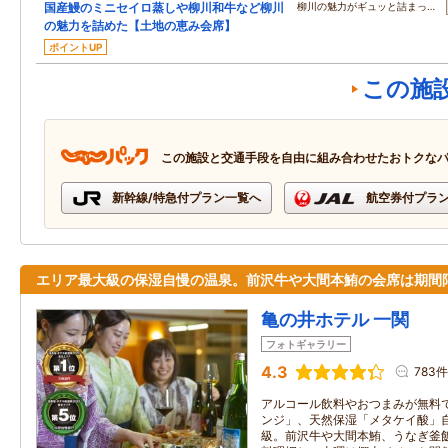
国産鰻のミニセイロ蒸しや柳川和牛など柳川
柳川の魅力がギュッと詰まっ…
の魅力を詰めた【土地の恵み会席】
ポイントUP
この施
この施設と交通手段を自由に組み合わせたおトクな
新幹線/特急付プラン一覧へ
航空券付プラ
エリア最大級の保湿自慢の温泉。前沢牛や大間本鮪の会席は期間
亀の井ホテル 一関
フォトギャラリー
4.3
783件
アルコール飲料やおつまみが無料
ンジ」、天然保湿「メタケイ酸」
級。前沢牛や大間本鮪、うなぎ釜