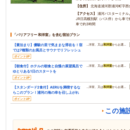
住所
北海道浦河郡浦河町字西舎1
アクセス
浦河バスターミナル
JR日高幌別駅（バス停）から車で
車で約3時間
「バリアフリー 和洋室」を含む宿泊プラン
【素泊まり】優駿の里で気ままな滞在を！宿
…洋室、又は
和洋室
からお選…
では7種類のお風呂とサウナでリフレッシュ
ポイントUP
【朝食付】ホテルの朝食と自慢の展望風呂で
…洋室、又は
和洋室
からお選…
ゆとりある1日のスタートを
ポイントUP
【スタンダード2食付】AERUを満喫するな
…洋室、又は
和洋室
からお選…
らこのプラン！浦河の海の幸を召し上がれ
ポイントUP
この施