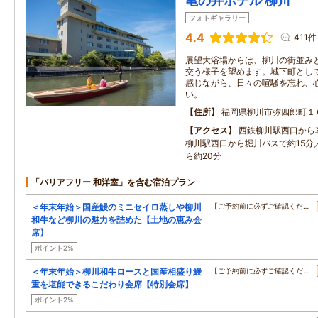
亀の井ホテル 柳川
フォトギャラリー
4.4
411件
展望大浴場からは、柳川の街並み
交う様子を望めます。城下町とし
感じながら、日々の喧騒を忘れ、
い。
住所
福岡県柳川市弥四郎町１
アクセス
西鉄柳川駅西口から
柳川駅西口から堀川バスで約15分
ら約20分
「バリアフリー 和洋室」を含む宿泊プラン
＜年末年始＞国産鰻のミニセイロ蒸しや柳川
【ご予約前に必ずご確認くだ…
和牛など柳川の魅力を詰めた【土地の恵み会
席】
ポイント2%
＜年末年始＞柳川和牛ロースと国産相盛り鰻
【ご予約前に必ずご確認くだ…
重を堪能できるこだわり会席【特別会席】
ポイント2%