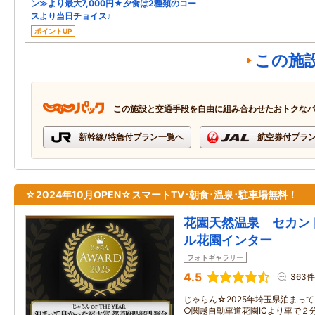
ン≫より最大7,000円★夕食は2種類のコー
スより当日チョイス♪
ポイントUP
この施
この施設と交通手段を自由に組み合わせたおトクな
新幹線/特急付プラン一覧へ
航空券付プラ
☆2024年10月OPEN☆スマートTV･朝食･温泉･駐車場無料！
花園天然温泉 セカン
ル花園インター
フォトギャラリー
4.5
363件
じゃらん☆2025年埼玉県泊まっ
○関越自動車道花園ICより車で２分！