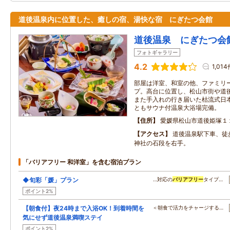
道後温泉内に位置した、癒しの宿、湯快な宿 にぎたつ会館
道後温泉 にぎたつ会
フォトギャラリー
4.2
1,014
部屋は洋室、和室の他、ファミリ
プ。高台に位置し、松山市街や道
また手入れの行き届いた枯流式日
ともサウナ付温泉大浴場完備。
住所
愛媛県松山市道後姫塚１
アクセス
道後温泉駅下車、徒
神社の石段を右手。
「バリアフリー 和洋室」を含む宿泊プラン
◆旬彩「媛」プラン
…対応の
バリアフリー
タイプ…
ポイント2%
【朝食付】夜24時まで入浴OK！到着時間を
＜朝食で活力をチャージする…
気にせず道後温泉満喫ステイ
ポイント2%