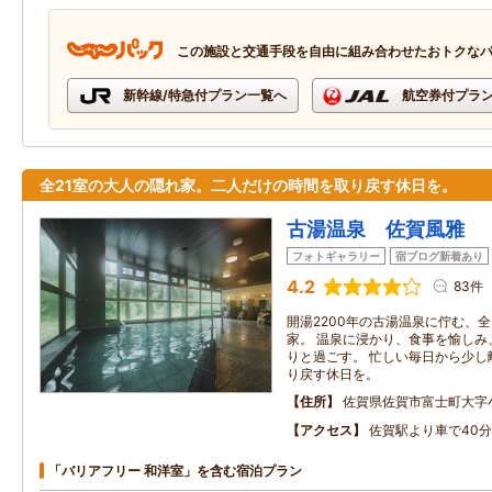
この施設と交通手段を自由に組み合わせたおトクな
新幹線/特急付プラン一覧へ
航空券付プラ
全21室の大人の隠れ家。二人だけの時間を取り戻す休日を。
古湯温泉 佐賀風雅
フォトギャラリー
宿ブログ新着あり
4.2
83件
開湯2200年の古湯温泉に佇む、全
家。 温泉に浸かり、食事を愉しみ
りと過ごす。 忙しい毎日から少し
り戻す休日を。
住所
佐賀県佐賀市富士町大字小副
アクセス
佐賀駅より車で40分
「バリアフリー 和洋室」を含む宿泊プラン