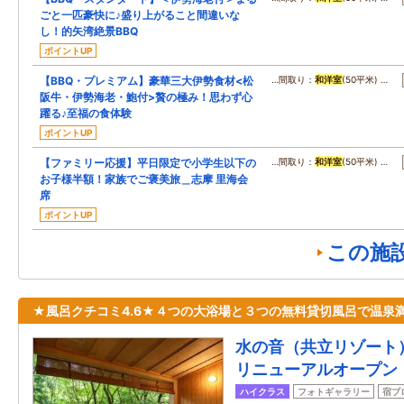
ごと一匹豪快に♪盛り上がること間違いな
し！的矢湾絶景BBQ
ポイントUP
【BBQ・プレミアム】豪華三大伊勢食材<松
…間取り：
和洋室
(50平米) …
阪牛・伊勢海老・鮑付>贅の極み！思わず心
躍る♪至福の食体験
ポイントUP
【ファミリー応援】平日限定で小学生以下の
…間取り：
和洋室
(50平米) …
お子様半額！家族でご褒美旅＿志摩 里海会
席
ポイントUP
この施
★風呂クチコミ4.6★４つの大浴場と３つの無料貸切風呂で温泉
水の音（共立リゾート）
リニューアルオープン
ハイクラス
フォトギャラリー
宿ブ