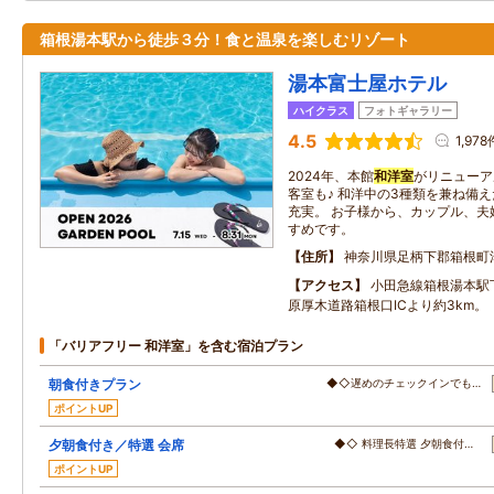
箱根湯本駅から徒歩３分！食と温泉を楽しむリゾート
湯本富士屋ホテル
ハイクラス
フォトギャラリー
4.5
1,978
2024年、本館
和洋室
がリニューア
客室も♪ 和洋中の3種類を兼ね備
充実。 お子様から、カップル、夫
すめです。
住所
神奈川県足柄下郡箱根町湯
アクセス
小田急線箱根湯本駅
原厚木道路箱根口ICより約3km。
「バリアフリー 和洋室」を含む宿泊プラン
朝食付きプラン
◆◇遅めのチェックインでも…
ポイントUP
夕朝食付き／特選 会席
◆◇ 料理長特選 夕朝食付…
ポイントUP