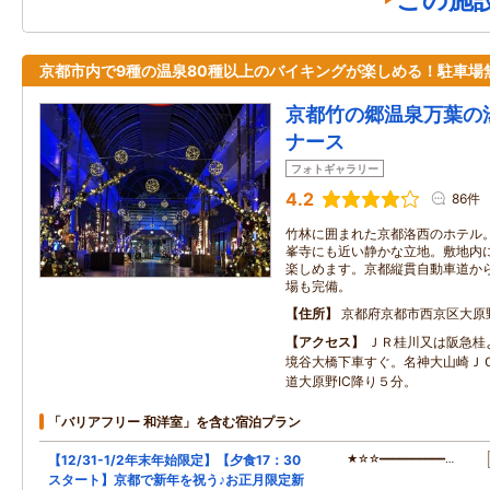
この施
京都市内で9種の温泉80種以上のバイキングが楽しめる！駐車場
京都竹の郷温泉万葉の
ナース
フォトギャラリー
4.2
86件
竹林に囲まれた京都洛西のホテル
峯寺にも近い静かな立地。敷地内
楽しめます。京都縦貫自動車道か
場も完備。
住所
京都府京都市西京区大原
アクセス
ＪＲ桂川又は阪急桂
境谷大橋下車すぐ。名神大山崎Ｊ
道大原野IC降り５分。
「バリアフリー 和洋室」を含む宿泊プラン
【12/31-1/2年末年始限定】【夕食17：30
★☆☆━━━━━━━━━━…
スタート】京都で新年を祝う♪お正月限定新