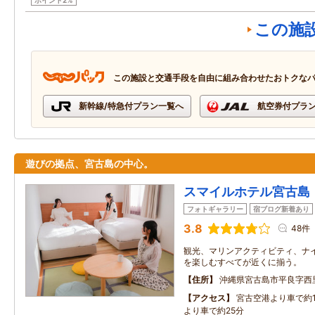
ポイント2%
この施
この施設と交通手段を自由に組み合わせたおトクな
新幹線/特急付プラン一覧へ
航空券付プラ
遊びの拠点、宮古島の中心。
スマイルホテル宮古島
フォトギャラリー
宿ブログ新着あり
3.8
48件
観光、マリンアクティビティ、ナイ
を楽しむすべてが近くに揃う。
住所
沖縄県宮古島市平良字西
アクセス
宮古空港より車で約
より車で約25分