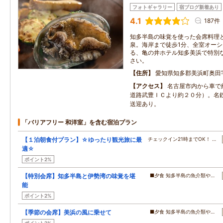
フォトギャラリー
宿ブログ新着あり
4.1
187件
知多半島の味覚を使った会席料理
泉。海岸まで徒歩1分、全室オー
る、亀の井ホテル知多美浜で特別
さい。
住所
愛知県知多郡美浜町奥田
アクセス
名古屋市内から車で
道路武豊ＩＣより約２０分）。名
送迎あり。
「バリアフリー 和洋室」を含む宿泊プラン
【１泊朝食付プラン】☆ゆったり観光旅に最
チェックイン21時までOK！ …
適☆
ポイント2%
【特別会席】知多半島と伊勢湾の味覚を堪
■夕食 知多半島の魚介類や…
能
ポイント2%
【季節の会席】美浜の風に乗せて
■夕食 知多半島の魚介類や…