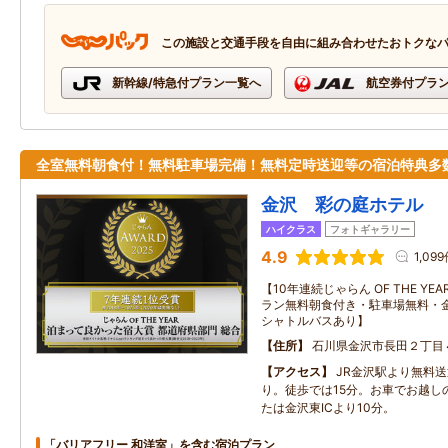
この施設と交通手段を自由に組み合わせたおトクな
新幹線/特急付プラン一覧へ
航空券付プラ
全室無料朝食付！無料駐車場完備！無料定時送迎等の宿泊特典多
金沢 彩の庭ホテル
ハイクラス
フォトギャラリー
4.9
1,09
【10年連続じゃらん OF THE Y
ラン無料朝食付き・駐車場無料・
シャトルバスあり】
住所
石川県金沢市長田２丁目
アクセス
JR金沢駅より無料
り。徒歩では15分。お車でお越し
たは金沢東ICより10分。
「バリアフリー 和洋室」を含む宿泊プラン