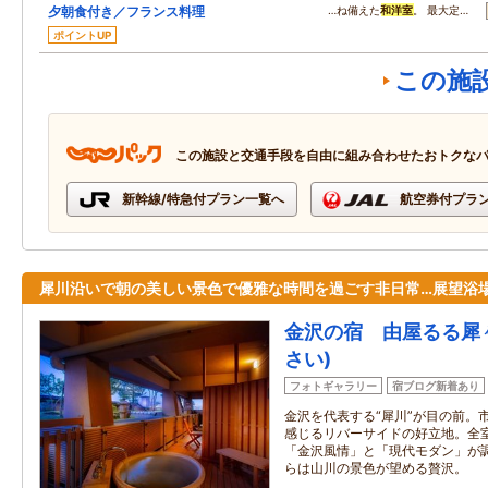
夕朝食付き／フランス料理
…ね備えた
和洋室
。 最大定…
ポイントUP
この施
この施設と交通手段を自由に組み合わせたおトクな
新幹線/特急付プラン一覧へ
航空券付プラ
犀川沿いで朝の美しい景色で優雅な時間を過ごす非日常…展望浴
金沢の宿 由屋るる犀
さい)
フォトギャラリー
宿ブログ新着あり
金沢を代表する“犀川”が目の前。
感じるリバーサイドの好立地。全
「金沢風情」と「現代モダン」が
らは山川の景色が望める贅沢。