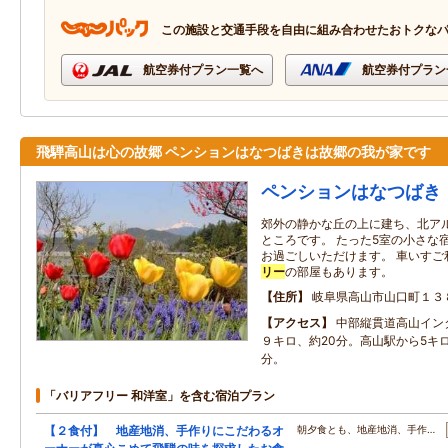
この施設と交通手段を自由に組み合わせたおトクな
航空券付プラン一覧へ
航空券付プラン
飛騨高山は心の故郷 ペンションはなつばきは故郷の我が家です
ペンションはなつばき
郊外の静かな丘の上に建ち、北ア
ところです。 たった5室の小さな
お過ごしいただけます。 車いすご
リー
の部屋もあります。
住所
岐阜県高山市山口町１３
アクセス
中部縦貫道高山イン
９キロ、約20分。高山駅から5キロ
分。
「バリアフリー 和洋室」を含む宿泊プラン
【２食付】 地産地消、手作りにこだわるオ
朝夕食とも、地産地消、手作…