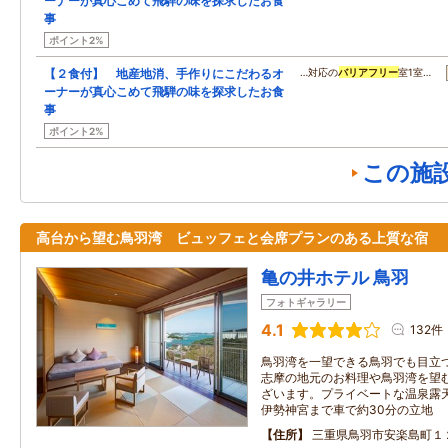
ーナーが真心こめて飛騨の味を探求したお食
事
ポイント2%
【２食付】 地産地消、手作りにこだわるオ
…対応の
バリアフリー
室1室…
ーナーが真心こめて飛騨の味を探求したお食
事
ポイント2%
この施
高台から望む鳥羽湾 ビュッフェと会席プランのある上質な宿
亀の井ホテル 鳥羽
フォトギャラリー
4.1
132件
鳥羽湾を一望できる鳥羽でも目立
志摩の地元のお料理や鳥羽湾を望
ざいます。プライベートな温泉露
伊勢神宮まで車で約30分の立地
住所
三重県鳥羽市安楽島町１