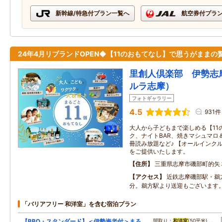
新幹線/特急付プラン一覧へ
航空券付プラ
24年4月リブランドOPEN◆【11のおもてなし】で思うがままの
里創人倶楽部 伊勢志
ルラ志摩）
フォトギャラリー
4.5
931件
大人から子どもまで楽しめる【11
ク、ナイトBAR、焼きマシュマロ＆
冊読み放題など♪ 【オールインク
をご提供いたします。
住所
三重県志摩市磯部町的矢
アクセス
近鉄志摩磯部駅・鵜
分。鵜方駅より送迎もございます
「バリアフリー 和洋室」を含む宿泊プラン
【BBQ・スタンダード】＜伊勢海老付＞まる
…間取り：
和洋室
(50平米) …