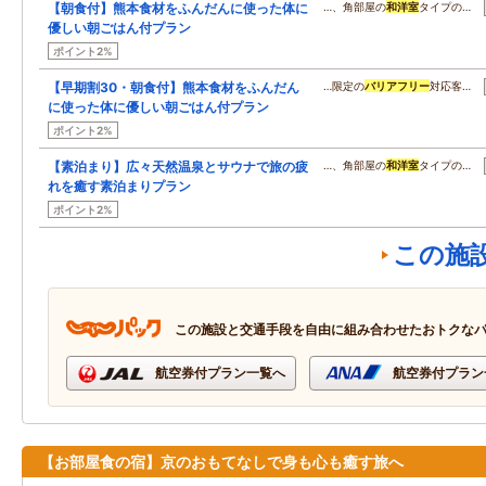
【朝食付】熊本食材をふんだんに使った体に
…、角部屋の
和洋室
タイプの…
優しい朝ごはん付プラン
ポイント2%
【早期割30・朝食付】熊本食材をふんだん
…限定の
バリアフリー
対応客…
に使った体に優しい朝ごはん付プラン
ポイント2%
【素泊まり】広々天然温泉とサウナで旅の疲
…、角部屋の
和洋室
タイプの…
れを癒す素泊まりプラン
ポイント2%
この施
この施設と交通手段を自由に組み合わせたおトクな
航空券付プラン一覧へ
航空券付プラン
【お部屋食の宿】京のおもてなしで身も心も癒す旅へ