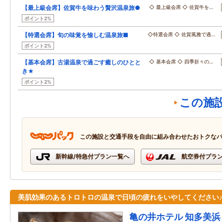
【最上級会席】佐賀牛を味わう贅沢温泉旅●
◇ 最上級会席 ◇ 佐賀牛を…
ポイント2%
【特選会席】旬の味覚を愉しむ温泉旅■
◇特選会席 ◇ 佐賀風雅で過…
ポイント2%
【基本会席】古湯温泉で過ごす癒しのひとと
◇ 基本会席 ◇ 四季折々の…
き★
ポイント2%
この施
この施設と交通手段を自由に組み合わせたおトクな
新幹線/特急付プラン一覧へ
航空券付プラ
美肌効果のあるトロトロの温泉で日頃の疲れをいやしてください
亀の井ホテル 知多美浜