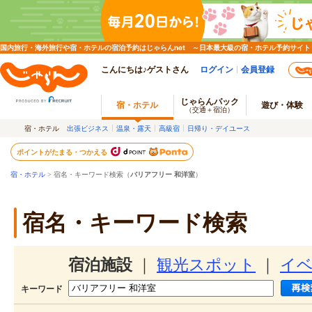
国内旅行・海外旅行や宿・ホテルの宿泊予約はじゃらんnet ～日本最大級の宿・ホテル予約サイト
こんにちは♪ゲストさん
ログイン
会員登録
じゃらんパック
宿・ホテル
遊び・体験
（交通＋宿泊）
宿・ホテル
出張ビジネス
温泉・露天
高級宿
日帰り・デイユース
ポイントがたまる・つかえる
宿・ホテル
> 宿名・キーワード検索（
バリアフリー 和洋室
）
宿名・キーワード検索
宿泊施設
｜
観光スポット
｜
イ
キーワード