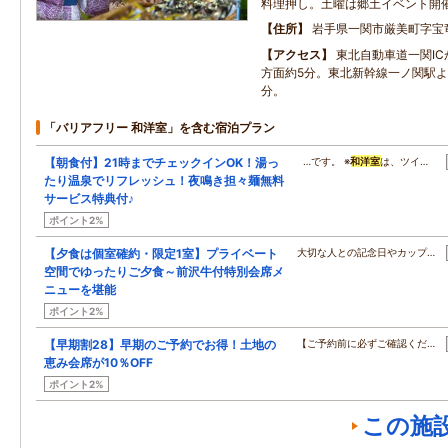
料理押し。土曜は郷土イベント開
住所
岩手県一関市厳美町字宝
アクセス
東北自動車道一関IC
方面約5分。東北新幹線一ノ関駅よ
分。
「バリアフリー 和洋室」を含む宿泊プラン
【朝食付】21時までチェックインOK！湯っ
…です。 ※
和洋室
は、ツイ…
たり温泉でリフレッシュ！夜鳴き担々麺無料
サービス特典付♪
ポイント2%
【夕食は個室確約・限定1室】プライベート
大切な人との記念日やカップ…
空間でゆったりご夕食～前沢牛付特別会席メ
ニューを堪能
ポイント2%
【早期割28】早期のご予約でお得！土地の
【ご予約前に必ずご確認くだ…
恵み会席が10％OFF
ポイント2%
この施