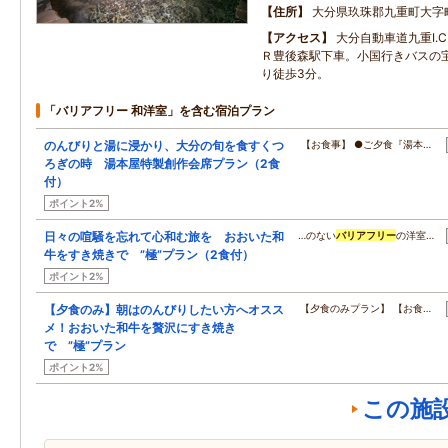
住所
大分県玖珠郡九重町大字町
アクセス
大分自動車道九重I.C
Ｒ豊後森駅下車。小国行きバスの
り徒歩3分。
「バリアフリー 和洋室」を含む宿泊プラン
のんびりと湯に浸かり、大分の旬を食すくつ
【お食事】 ●ご夕食『湯本…
ろぎの時 湯本屋特製創作会席プラン（2食
付）
ポイント2%
日々の喧騒を忘れて心和む旅を おおいた和
…のない
バリアフリー
の洋室…
牛をすき焼きで ”極”プラン（2食付）
ポイント2%
【夕食のみ】朝はのんびりしたい方へオスス
【夕食のみプラン】 【お食…
メ！おおいた和牛を贅沢にすき焼き
で ”極”プラン
ポイント2%
この施