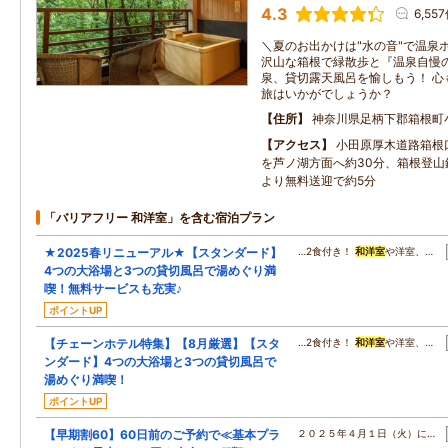
4.3
6,55
＼夏のお出かけは"水の音"で温泉
沢山な箱根で緑散歩と『温泉自慢
泉、貸切露天風呂を愉しもう！ 心
旅はいかがでしょうか？
住所
神奈川県足柄下郡箱根町
アクセス
小田原厚木道路箱根口
を芦ノ湖方面へ約30分、箱根登山
より無料送迎で約5分
「バリアフリー 和洋室」を含む宿泊プラン
★2025春リニューアル★【スタンダード】
…2食付き！
和洋室
や洋室、…
4つの大浴場と3つの貸切風呂で湯めぐり満
喫！無料サービスも充実♪
ポイントUP
【チェーンホテル特集】【8月厳選】【スタ
…2食付き！
和洋室
や洋室、…
ンダード】4つの大浴場と3つの貸切風呂で
湯めぐり満喫！
ポイントUP
【早期割60】60日前のご予約で≪基本プラ
２０２５年４月１日（火）に…