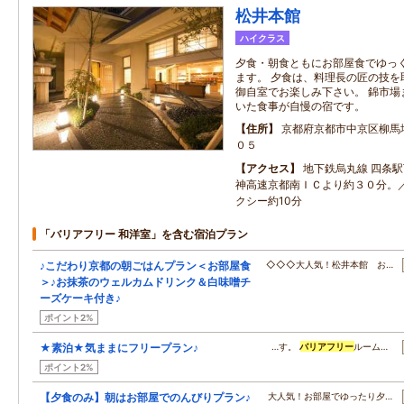
松井本館
ハイクラス
夕食・朝食ともにお部屋食でゆっ
ます。 夕食は、料理長の匠の技を
御自室でお楽しみ下さい。 錦市場
いた食事が自慢の宿です。
住所
京都府京都市中京区柳馬
０５
アクセス
地下鉄烏丸線 四条
神高速京都南ＩＣより約３０分。／
クシー約10分
「バリアフリー 和洋室」を含む宿泊プラン
♪こだわり京都の朝ごはんプラン＜お部屋食
◇◇◇大人気！松井本館 お…
＞♪お抹茶のウェルカムドリンク＆白味噌チ
ーズケーキ付き♪
ポイント2%
★素泊★気ままにフリープラン♪
…す。
バリアフリー
ルーム…
ポイント2%
【夕食のみ】朝はお部屋でのんびりプラン♪
大人気！お部屋でゆったり夕…