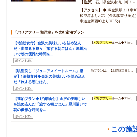
住所
石川県金沢市清川町７－
アクセス
◆JR金沢駅より車1
松空港よりバス（金沢駅乗り換え）
車道金沢西ICより車15分
「バリアフリー 和洋室」を含む宿泊プラン
【1泊朝食付】金沢の美味しいを詰め込ん
【
バリアフリー
ルーム◆71㎡…
だ・由屋るる犀々「旅する朝ごはん」犀川沿
いで朝の優雅な時間を…
ポイント2%
【眺望良し「ジュニアスイートルーム」指
当プランは、【上階眺望良し…
定】1泊朝食付◆金沢の美味しいを詰め込ん
だ「旅する朝ごはん」
ポイント2%
【連泊プラン◆1泊朝食付】金沢の美味しい
【
バリアフリー
ルーム◆71㎡…
を詰め込んだ「旅する朝ごはん」犀川沿いで
朝の優雅な時間を…
ポイント2%
この施