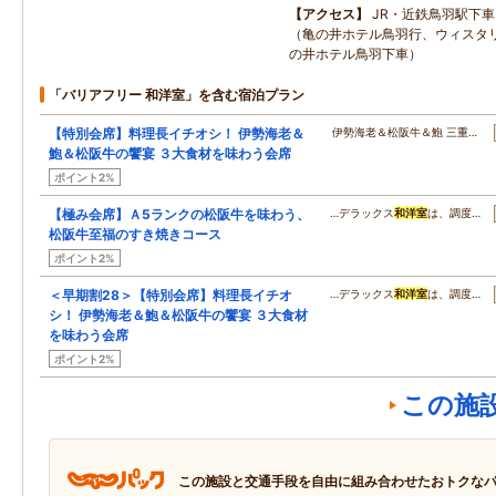
アクセス
JR・近鉄鳥羽駅下車
（亀の井ホテル鳥羽行、ウィスタ
の井ホテル鳥羽下車）
「バリアフリー 和洋室」を含む宿泊プラン
【特別会席】料理長イチオシ！ 伊勢海老＆
伊勢海老＆松阪牛＆鮑 三重…
鮑＆松阪牛の饗宴 ３大食材を味わう会席
ポイント2%
【極み会席】Ａ5ランクの松阪牛を味わう、
…デラックス
和洋室
は、調度…
松阪牛至福のすき焼きコース
ポイント2%
＜早期割28＞【特別会席】料理長イチオ
…デラックス
和洋室
は、調度…
シ！ 伊勢海老＆鮑＆松阪牛の饗宴 ３大食材
を味わう会席
ポイント2%
この施
この施設と交通手段を自由に組み合わせたおトクな