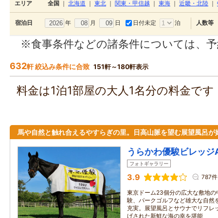
エリア
全国
｜
北海道
｜
東北
｜
関東・甲信越
｜
東海
｜
近畿・北陸
｜
年
月
日
日付未定
泊
宿泊日
人数等
※食事条件などの諸条件については、予
632
軒 絞込み条件に合致
151軒～180軒表示
料金は1泊1部屋の大人1名分の料金で
馬や自然と触れ合えるやすらぎの里。日高山脈を望む展望風呂が
うらかわ優駿ビレッジA
フォトギャラリー
3.9
787件
東京ドーム23個分の広大な敷地の
験、パークゴルフなど雄大な自然
充実。展望風呂とサウナでリフレ
げされた新鮮な海の幸を堪能