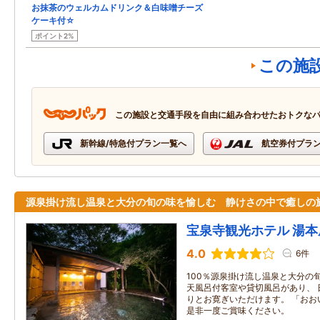
お抹茶のウェルカムドリンク＆白味噌チーズ
ケーキ付☆
ポイント2%
この施
この施設と交通手段を自由に組み合わせたおトクな
新幹線/特急付プラン一覧へ
航空券付プラ
源泉掛け流し温泉と大分の旬の味を愉しむ 静けさの中で癒しの
宝泉寺観光ホテル 湯本
4.0
6件
100％源泉掛け流し温泉と大分の
天風呂付客室や貸切風呂があり、 
りとお寛ぎいただけます。 「おお
是非一度ご賞味ください。