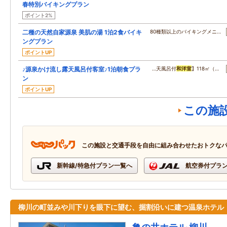
春特別バイキングプラン
ポイント2%
二種の天然自家源泉 美肌の湯 1泊2食バイキ
80種類以上のバイキングメニ…
ングプラン
ポイントUP
♪源泉かけ流し露天風呂付客室♪1泊朝食プラ
…天風呂付
和洋室
】118㎡（…
ン
ポイントUP
この施
この施設と交通手段を自由に組み合わせたおトクな
新幹線/特急付プラン一覧へ
航空券付プラ
柳川の町並みや川下りを眼下に望む、掘割沿いに建つ温泉ホテル