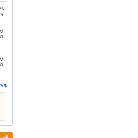
/人
時)
/人
時)
/人
時)
みる
・天理