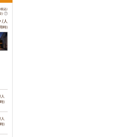
税込)
安)
～
/人
用時)
/人
時)
/人
時)