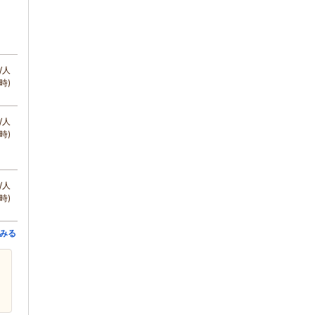
/人
時)
/人
時)
/人
時)
みる