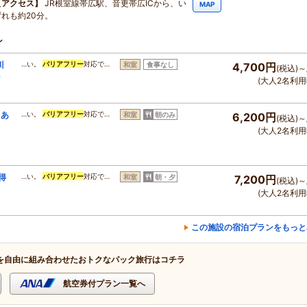
アクセス
JR根室線帯広駅、音更帯広ICから、い
MAP
ずれも約20分。
ン
川
…い。
バリアフリー
対応で…
和室
食事なし
4,700円
(税込)～
ン
(大人2名利用
！あ
…い。
バリアフリー
対応で…
和室
朝のみ
6,200円
(税込)～
日
(大人2名利用
得
…い。
バリアフリー
対応で…
和室
朝・夕
7,200円
(税込)～
(大人2名利用
この施設の宿泊プランをもっと
を自由に組み合わせたおトクなパック旅行はコチラ
航空券付プラン一覧へ