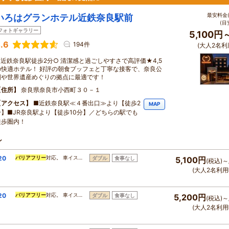
最安料金(
いろはグランホテル近鉄奈良駅前
(目
フォトギャラリー
5,100円
.6
194件
(大人2名利
○近鉄奈良駅徒歩2分○ 清潔感と過ごしやすさで高評価★4,5
の快適ホテル！ 好評の朝食ブッフェと丁寧な接客で、奈良公
園や世界遺産めぐりの拠点に最適です！
住所
奈良県奈良市小西町３０－１
アクセス
■近鉄奈良駅≪４番出口≫より【徒歩2
MAP
分】■JR奈良駅より【徒歩10分】／どちらの駅でも
徒歩圏内！
ン
20
バリアフリー
対応。 車イス…
ダブル
食事なし
5,100円
(税込)～
(大人2名利用
20
バリアフリー
対応。 車イス…
ダブル
食事なし
5,200円
(税込)～
(大人2名利用