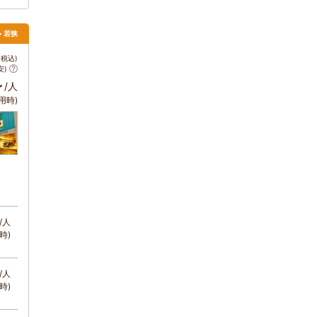
> 若狭
税込)
安)
～
/人
用時)
/人
時)
/人
時)