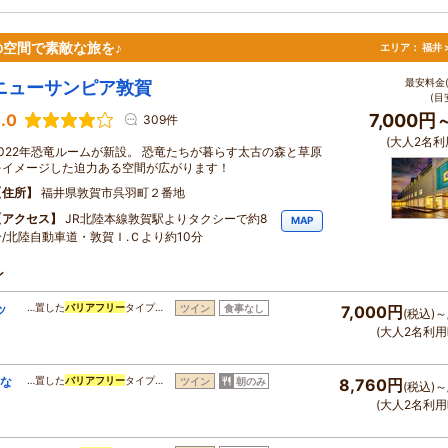
空間で素敵な旅を♪
エリア：
福井 
最安料金(
ニューサンピア敦賀
(目
.0
7,000円
309件
(大人2名利
2022年恐竜ルームが新設。 恐竜たちが暮らす太古の森と草原
をイメージした迫力ある空間が広がります！
住所
福井県敦賀市呉羽町２番地
アクセス
JR北陸本線敦賀駅よりタクシーで約8
MAP
分/北陸自動車道・敦賀Ｉ.Ｃより約10分
ン
ッ
…置した
バリアフリー
タイプ…
ツイン
食事なし
7,000円
(税込)～
(大人2名利用
食な
…置した
バリアフリー
タイプ…
ツイン
朝のみ
8,760円
(税込)～
(大人2名利用