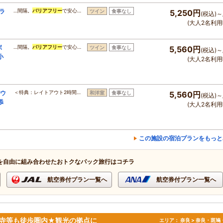
ラ
…間隔。
バリアフリー
で安心…
ツイン
食事なし
5,250円
(税込)～
(大人2名利用
ボ
…間隔。
バリアフリー
で安心…
ツイン
食事なし
5,560円
(税込)～
小
(大人2名利用
ハウ
＜特典：レイトアウト2時間…
和洋室
食事なし
5,560円
(税込)～
添
(大人2名利用
この施設の宿泊プランをもっと
を自由に組み合わせたおトクなパック旅行はコチラ
航空券付プラン一覧へ
航空券付プラン一覧へ
福寺等も徒歩圏内★観光の拠点に
エリア：
奈良 > 奈良・斑鳩