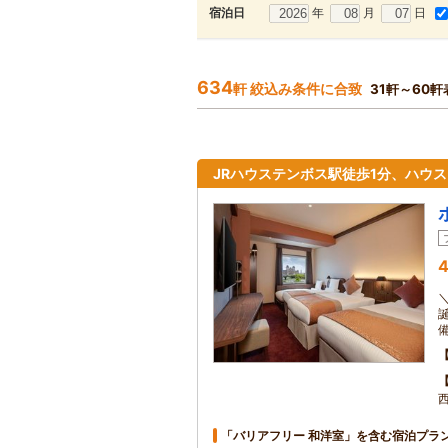
年
月
日
宿泊日
634
軒 絞込み条件に合致
31軒～60軒
JRハウステンボス駅徒歩1分、ハウ
4
「バリアフリー 和洋室」を含む宿泊プラ