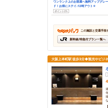
ワンランク上のお部屋へ無料アップグレ
ド！お得にステイ♪12時アウト☆
ポイント2%
この施設と交通手段
新幹線/特急付プラン一覧へ
大阪上本町駅 徒歩3分◆観光やビジ
4