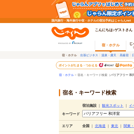
国内旅行・海外旅行や宿・ホテルの宿泊予約はじゃらんnet
こんにちは♪ゲストさん
じ
宿・ホテル
宿・ホテル
出張ビジネス
温泉・露天
高級宿
ポイントがたまる・つかえる
宿・ホテル
> 宿名・キーワード検索（
バリアフリー 和
宿名・キーワード検索
宿泊施設
｜
観光スポット
｜
イ
キーワード
エリア
全国
｜
北海道
｜
東北
｜
関東