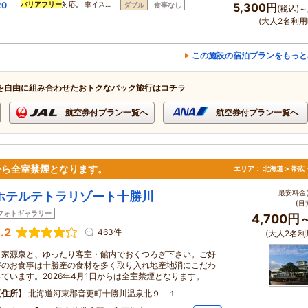
0
バリアフリー
対応。 車イス…
ダブル
食事なし
5,300円
(税込)～
(大人2名利用
この施設の宿泊プランをもっと
を自由に組み合わせたおトクなパック旅行はコチラ
航空券付プラン一覧へ
航空券付プラン一覧へ
から全室禁煙となります。
エリア：
北海道 > 帯
最安料金(
ホテルテトラリゾート十勝川
(目
フォトギャラリー
4,700円
.2
463件
(大人2名利
自家源泉と、ゆったり客室・館内でおくつろぎ下さい。ご好
評のお食事は十勝産の食材を多く取り入れ地産地消にこだわ
っています。2026年4月1日からは全室禁煙となります。
住所
北海道河東郡音更町十勝川温泉北９－１