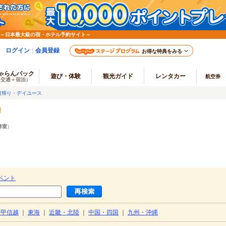
 ～日本最大級の宿・ホテル予約サイト～
ログイン
会員登録
お得な特典をみる
ゃらんパック
遊び・体験
観光ガイド
レンタカー
航空券
（交通＋宿泊）
日帰り・デイユース
洋室
）
ベント
・甲信越
｜
東海
｜
近畿・北陸
｜
中国・四国
｜
九州・沖縄