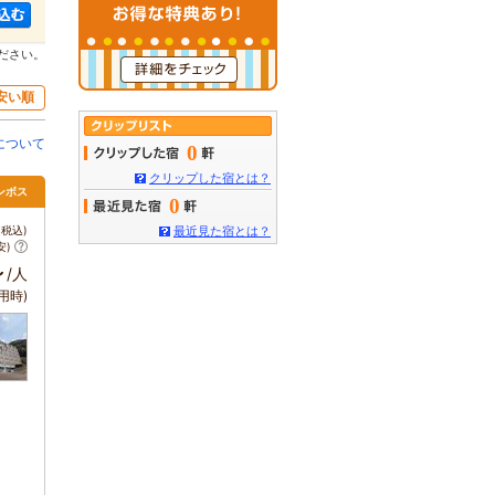
ださい。
安い順
について
0
クリップした宿とは？
ンボス
0
税込)
最近見た宿とは？
安)
～
/人
用時)