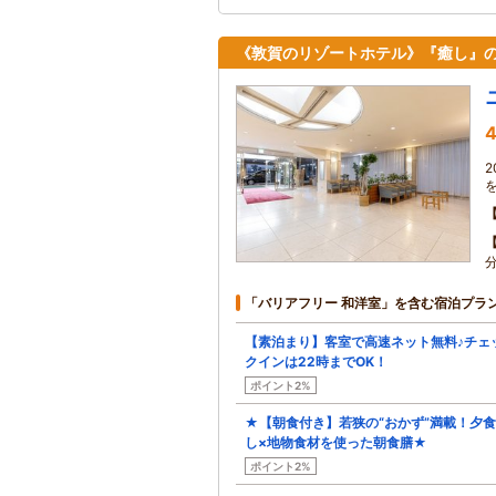
《敦賀のリゾートホテル》『癒し』の
4
「バリアフリー 和洋室」を含む宿泊プラ
【素泊まり】客室で高速ネット無料♪チェ
クインは22時までOK！
ポイント2%
★【朝食付き】若狭の“おかず”満載！夕
し×地物食材を使った朝食膳★
ポイント2%