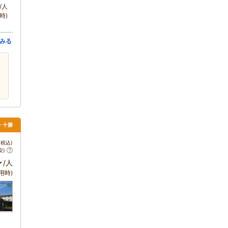
/人
時)
みる
広・十勝
税込)
安)
～
/人
用時)