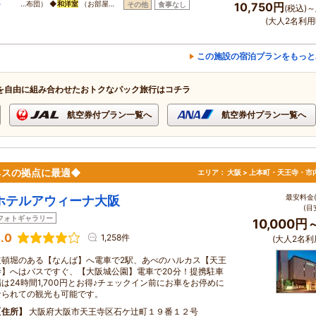
ー
…布団） ◆
和洋室
（お部屋…
その他
食事なし
10,750円
(税込)～
(大人2名利用
この施設の宿泊プランをもっと
を自由に組み合わせたおトクなパック旅行はコチラ
航空券付プラン一覧へ
航空券付プラン一覧へ
ネスの拠点に最適◆
エリア：
大阪 > 上本町・天王寺・市
最安料金(
ホテルアウィーナ大阪
(目
フォトギャラリー
10,000円
.0
1,258件
(大人2名利
道頓堀のある【なんば】へ電車で2駅、あべのハルカス【天王
寺】へはバスですぐ、【大阪城公園】電車で20分！提携駐車
場は24時間1,700円とお得♪チェックイン前にお車をお停めに
なられての観光も可能です。
住所
大阪府大阪市天王寺区石ケ辻町１９番１２号