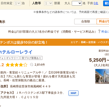
日付未定
泊
部屋
大人
名 子供
0名
人数等
※食事条件などの諸条件については、予約画面で再度ご確認く
合致順
料金が
表示
料金は1泊1部屋の大人1名分の料金です（消費税・サービス料込み）
料金
ステンボスは徒歩10分の好立地！
エリア：
長崎 > 佐世保・ハウステ
最安料金(
ホテルローレライ
(目
フォトギャラリー
宿ブログ新着あり
5,250円
.2
2,814件
(大人2名利
＼館内・客室続々リニューアル中！／【2026年新客室が続々
誕生】7月にも新たな客室が登場！疲れを癒す天然温泉も完
備。長崎・佐世保観光の拠点に最適。
住所
長崎県佐世保市南風崎町４４９
アクセス
ＪＲハウステンボス駅下車徒歩３分、
MAP
西九州道大塔Ｉ．Ｃより１５分
ン