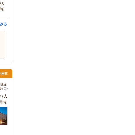
/人
時)
みる
内南部
税込)
安)
～
/人
用時)