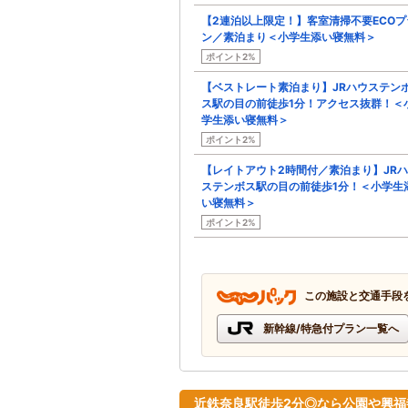
【2連泊以上限定！】客室清掃不要ECOプ
ン／素泊まり＜小学生添い寝無料＞
ポイント2%
【ベストレート素泊まり】JRハウステン
ス駅の目の前徒歩1分！アクセス抜群！＜
学生添い寝無料＞
ポイント2%
【レイトアウト2時間付／素泊まり】JR
ステンボス駅の目の前徒歩1分！＜小学生
い寝無料＞
ポイント2%
この施設と交通手段
新幹線/特急付プラン一覧へ
近鉄奈良駅徒歩2分◎なら公園や興