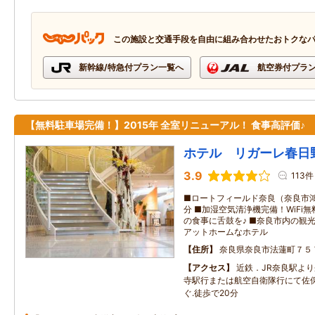
この施設と交通手段を自由に組み合わせたおトクな
新幹線/特急付プラン一覧へ
航空券付プラ
【無料駐車場完備！】2015年 全室リニューアル！ 食事高評価♪
ホテル リガーレ春日
3.9
113件
■ロートフィールド奈良（奈良市鴻
分 ■加湿空気清浄機完備！WiFi
の食事に舌鼓を♪ ■奈良市内の観
アットホームなホテル
住所
奈良県奈良市法蓮町７５
アクセス
近鉄．JR奈良駅よ
寺駅行または航空自衛隊行にて佐
ぐ.徒歩で20分