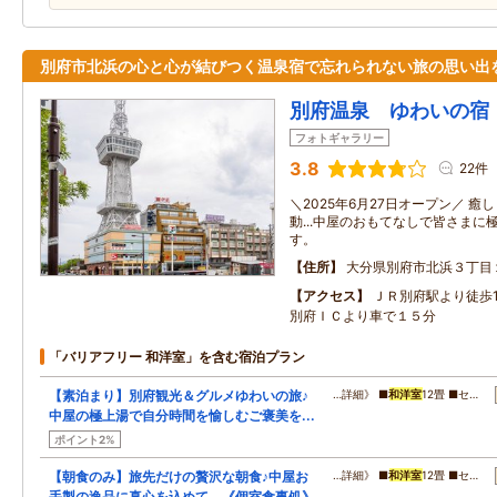
別府市北浜の心と心が結びつく温泉宿で忘れられない旅の思い出
別府温泉 ゆわいの宿
フォトギャラリー
3.8
22件
＼2025年6月27日オープン／ 
動...中屋のおもてなしで皆さま
す。
住所
大分県別府市北浜３丁目
アクセス
ＪＲ別府駅より徒歩1
別府ＩＣより車で１５分
「バリアフリー 和洋室」を含む宿泊プラン
【素泊まり】別府観光＆グルメゆわいの旅♪
…詳細》 ■
和洋室
12畳 ■セ…
中屋の極上湯で自分時間を愉しむご褒美を...
ポイント2%
【朝食のみ】旅先だけの贅沢な朝食♪中屋お
…詳細》 ■
和洋室
12畳 ■セ…
手製の逸品に真心を込めて...《個室食事処》