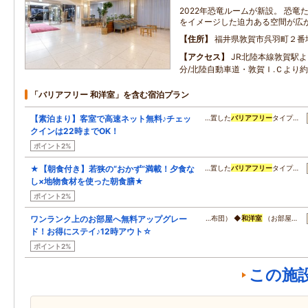
2022年恐竜ルームが新設。 恐
をイメージした迫力ある空間が広
住所
福井県敦賀市呉羽町２番
アクセス
JR北陸本線敦賀駅
分/北陸自動車道・敦賀Ｉ.Ｃより約
「バリアフリー 和洋室」を含む宿泊プラン
【素泊まり】客室で高速ネット無料♪チェッ
…置した
バリアフリー
タイプ…
クインは22時までOK！
ポイント2%
★【朝食付き】若狭の“おかず”満載！夕食な
…置した
バリアフリー
タイプ…
し×地物食材を使った朝食膳★
ポイント2%
ワンランク上のお部屋へ無料アップグレー
…布団） ◆
和洋室
（お部屋…
ド！お得にステイ♪12時アウト☆
ポイント2%
この施