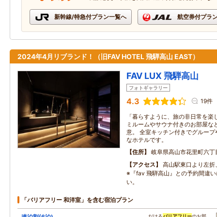
新幹線/特急付プラン一覧へ
航空券付プラ
2024年4月リブランド！（旧FAV HOTEL 飛騨高山 EAST）
FAV LUX 飛騨高山
フォトギャラリー
4.3
19件
「暮らすように、旅の非日常を楽し
ミルームやサウナ付きのお部屋など
意。 全室キッチン付きでグループ
なホテルです。
住所
岐阜県高山市花里町六丁
アクセス
高山駅東口より左
※『fav 飛騨高山』との予約間違
い。
「バリアフリー 和洋室」を含む宿泊プラン
連泊割(6泊)
…だける
バリアフリー
のお部…