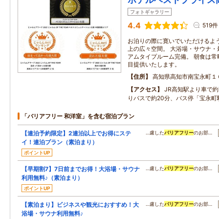
フォトギャラリー
4.4
519件
お泊りの際に寛いでいただけるよう
上の広々空間。 大浴場・サウナ・
アムタイプルーム完備。 朝食は常
目提供いたします。
住所
高知県高知市南宝永町１
アクセス
JR高知駅より車で
りバスで約20分、バス停「宝永町
「バリアフリー 和洋室」を含む宿泊プラン
【連泊予約限定】2連泊以上でお得にステ
…慮した
バリアフリー
のお部…
イ！連泊プラン（素泊まり）
ポイントUP
【早期割7】7日前までお得！大浴場・サウナ
…慮した
バリアフリー
のお部…
利用無料♪（素泊まり）
ポイントUP
【素泊まり】ビジネスや観光におすすめ！大
…慮した
バリアフリー
のお部…
浴場・サウナ利用無料♪