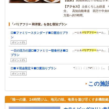
住所
高知県四万十市右山３８
アクセス
土佐くろしお鉄道 
分。 高知自動車道 四万十中央I
方面へ約1時間。
「バリアフリー 和洋室」を含む宿泊プラン
□■ファミリースタンダード■□素泊りプラ
…ーム＆
バリアフリー
ルーム…
ン
ポイント2%
一日の活力の源□■ファミリー朝食付き■□
…ーム＆
バリアフリー
ルーム…
プラン
ポイント2%
□■￥現金限定￥■□素泊りプラン
*:；；；；；:*※*:；；；；…
ポイント2%
この施
「唯一の湯、24時間ジム、地元の味。奄美を遊び尽くす多機能拠