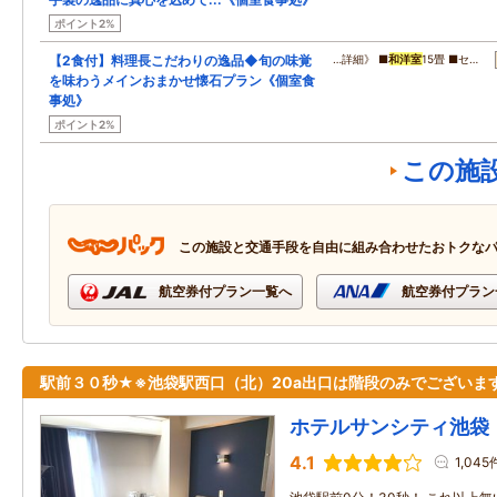
ポイント2%
【2食付】料理長こだわりの逸品◆旬の味覚
…詳細》 ■
和洋室
15畳 ■セ…
を味わうメインおまかせ懐石プラン《個室食
事処》
ポイント2%
この施
この施設と交通手段を自由に組み合わせたおトクな
航空券付プラン一覧へ
航空券付プラン
駅前３０秒★※池袋駅西口（北）20a出口は階段のみでございま
ホテルサンシティ池袋
4.1
1,045