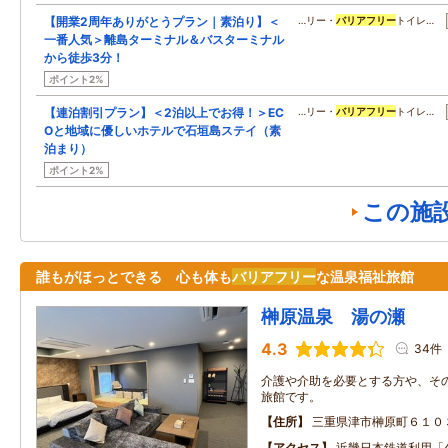
【開業2周年ありがとうプラン｜素泊り】＜
…リー・
バリアフリー
トイレ…
一番人気＞離島ターミナル＆バスターミナル
から徒歩3分！
ポイント2%
【連泊割引プラン】＜2泊以上でお得！＞EC
…リー・
バリアフリー
トイレ…
Oと地域に優しいホテルで石垣島ステイ（素
泊まり）
ポイント2%
この施
誰もがほっとできる 心も体も
バリアフリー
な温泉福祉旅館
榊原温泉 湯の瀬
4.3
34件
介護や介助を必要とする方や、そ
旅館です。
住所
三重県津市榊原町６１０
アクセス
近畿日本鉄道利用「