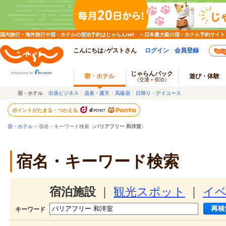
国内旅行・海外旅行や宿・ホテルの宿泊予約はじゃらんnet ～日本最大級の宿・ホテル予約サイト
こんにちは♪ゲストさん
ログイン
会員登録
じゃらんパック
宿・ホテル
遊び・体験
（交通＋宿泊）
宿・ホテル
出張ビジネス
温泉・露天
高級宿
日帰り・デイユース
ポイントがたまる・つかえる
宿・ホテル
> 宿名・キーワード検索（
バリアフリー 和洋室
）
宿名・キーワード検索
宿泊施設
｜
観光スポット
｜
イ
キーワード