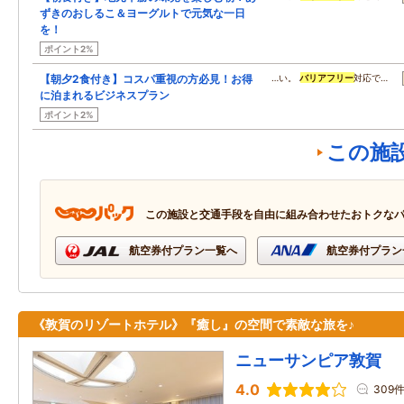
ずきのおしるこ＆ヨーグルトで元気な一日
を！
ポイント2%
【朝夕2食付き】コスパ重視の方必見！お得
…い。
バリアフリー
対応で…
に泊まれるビジネスプラン
ポイント2%
この施
この施設と交通手段を自由に組み合わせたおトクな
航空券付プラン一覧へ
航空券付プラン
《敦賀のリゾートホテル》『癒し』の空間で素敵な旅を♪
ニューサンピア敦賀
4.0
309