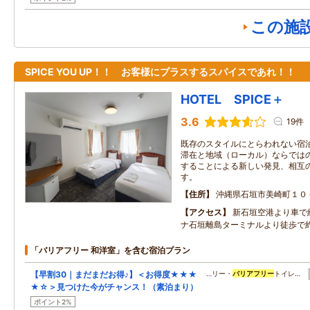
この施
SPICE YOU UP！！ お客様にプラスするスパイスであれ！！
HOTEL SPICE＋
3.6
19件
既存のスタイルにとらわれない宿
滞在と地域（ローカル）ならではの
することによる新しい発見、相互
す。
住所
沖縄県石垣市美崎町１０
アクセス
新石垣空港より車で
ナ石垣離島ターミナルより徒歩で
「バリアフリー 和洋室」を含む宿泊プラン
【早割30｜まだまだお得♪】＜お得度★★★
…リー・
バリアフリー
トイレ…
★☆＞見つけた今がチャンス！（素泊まり）
ポイント2%