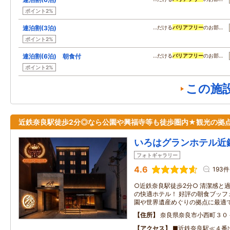
ポイント2%
連泊割(3泊)
…だける
バリアフリー
のお部…
ポイント2%
連泊割(6泊) 朝食付
…だける
バリアフリー
のお部…
ポイント2%
この施
近鉄奈良駅徒歩2分◎なら公園や興福寺等も徒歩圏内★観光の拠
いろはグランホテル近
フォトギャラリー
4.6
193件
○近鉄奈良駅徒歩2分○ 清潔感と過
の快適ホテル！ 好評の朝食ブッフ
園や世界遺産めぐりの拠点に最適
住所
奈良県奈良市小西町３０
アクセス
■近鉄奈良駅≪４番