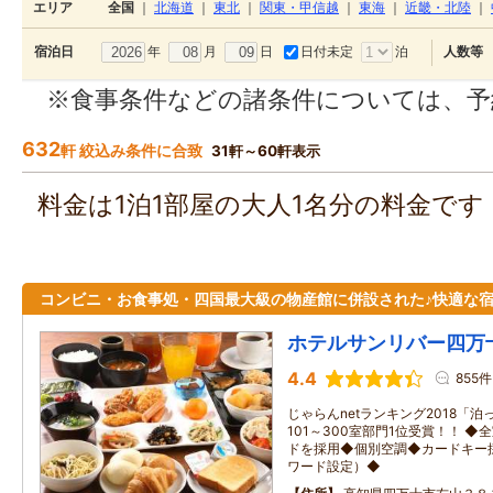
エリア
全国
｜
北海道
｜
東北
｜
関東・甲信越
｜
東海
｜
近畿・北陸
｜
年
月
日
日付未定
泊
宿泊日
人数等
※食事条件などの諸条件については、予
632
軒 絞込み条件に合致
31軒～60軒表示
料金は1泊1部屋の大人1名分の料金で
コンビニ・お食事処・四国最大級の物産館に併設された♪快適な
ホテルサンリバー四万
4.4
855件
じゃらんnetランキング2018「
101～300室部門1位受賞！！ 
ドを採用◆個別空調◆カードキー採
ワード設定）◆