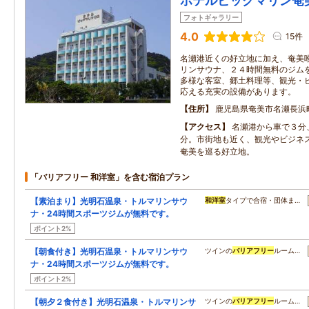
ホテルビッグマリン奄
フォトギャラリー
4.0
15件
名瀬港近くの好立地に加え、奄美
リンサウナ、２４時間無料のジム
多様な客室、郷土料理等、観光・
応える充実の設備があります。
住所
鹿児島県奄美市名瀬長浜
アクセス
名瀬港から車で３分
分。市街地も近く、観光やビジネ
奄美を巡る好立地。
「バリアフリー 和洋室」を含む宿泊プラン
【素泊まり】光明石温泉・トルマリンサウ
和洋室
タイプで合宿・団体ま…
ナ・24時間スポーツジムが無料です。
ポイント2%
【朝食付き】光明石温泉・トルマリンサウ
ツインの
バリアフリー
ルーム…
ナ・24時間スポーツジムが無料です。
ポイント2%
【朝夕２食付き】光明石温泉・トルマリンサ
ツインの
バリアフリー
ルーム…