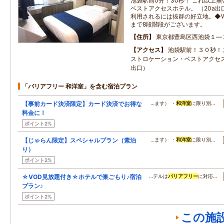
池袋駅前0分！30秒！ これ以上
ベストアクセスホテル。 （20a出
利用されるには抜群の好立地。◆Wi
まで8段階段がございます。
住所
東京都豊島区西池袋１―
アクセス
池袋駅前！３０秒！
ストロケーション・ベストアクセ
出口）
「バリアフリー 和洋室」を含む宿泊プラン
【事前カード決済限定】カード決済でお得な
…ます） ・
和洋室
に限り別…
料金に！
ポイント2%
【じゃらん限定】スペシャルプラン（素泊
…ます） ・
和洋室
に限り別…
り）
ポイント2%
☆VOD見放題付き☆ホテルで巣ごもり♪宿泊
…テルは
バリアフリー
に対応…
プラン♪
ポイント2%
この施