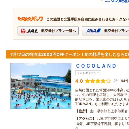
この施設と交通手段を自由に組み合わせたおトクな
航空券付プラン一覧へ
航空券付プラン
7月17日の宿泊迄2000円OFFクーポン！旬の料理を楽しむならCO
ＣＯＣＯＬＡＮＤ
フォトギャラリー
4.0
194件
自然に囲まれた常盤湖畔の小高い
ル。旬の料理を堪能し、大浴場で
的な休日を。愛犬家の方はわんち
TOKIWAN」もご利用いただけま
住所
山口県宇部市上宇部黒岩
アクセス
お車で宇部空港より1
10分、JR宇部線宇部新川駅より1
分