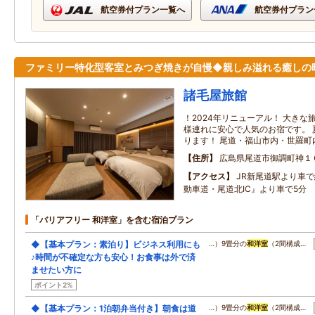
航空券付プラン一覧へ
航空券付プラン
ファミリー特化型客室とみつぎ焼きが自慢◆親しみ溢れる癒しの
諸毛屋旅館
！2024年リニューアル！ 大き
様連れに安心で人気のお宿です。 
ります！ 尾道・福山市内・世羅町
住所
広島県尾道市御調町神１
アクセス
JR新尾道駅より車で
動車道・尾道北IC』より車で5分
「バリアフリー 和洋室」を含む宿泊プラン
◆【基本プラン：素泊り】ビジネス利用にも
…）9畳分の
和洋室
（2間構成…
♪時間が不確定な方も安心！お食事は外で済
ませたい方に
ポイント2%
◆【基本プラン：1泊朝弁当付き】朝食は道
…）9畳分の
和洋室
（2間構成…