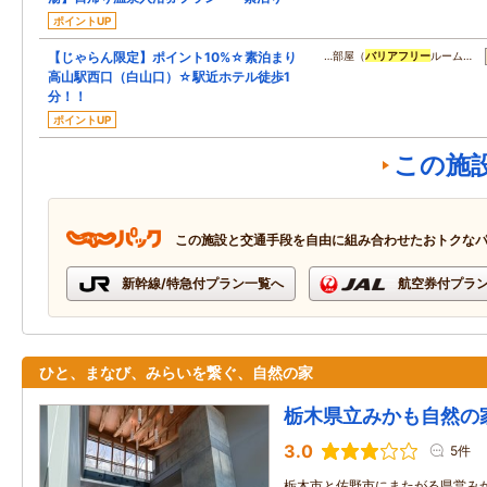
ポイントUP
【じゃらん限定】ポイント10%☆素泊まり
…部屋（
バリアフリー
ルーム…
高山駅西口（白山口）☆駅近ホテル徒歩1
分！！
ポイントUP
この施
この施設と交通手段を自由に組み合わせたおトクな
新幹線/特急付プラン一覧へ
航空券付プラ
ひと、まなび、みらいを繋ぐ、自然の家
栃木県立みかも自然の
3.0
5件
栃木市と佐野市にまたがる県営み