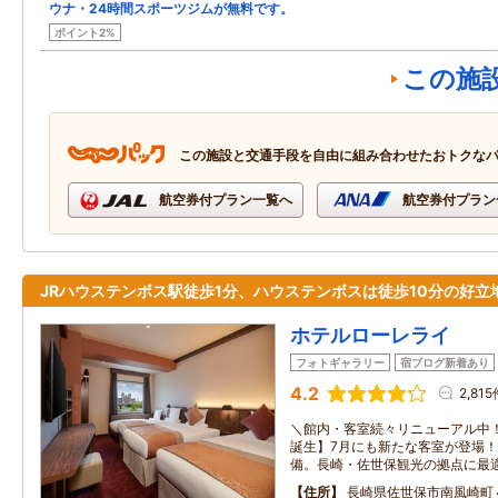
ウナ・24時間スポーツジムが無料です。
ポイント2%
この施
この施設と交通手段を自由に組み合わせたおトクな
航空券付プラン一覧へ
航空券付プラン
JRハウステンボス駅徒歩1分、ハウステンボスは徒歩10分の好立
ホテルローレライ
フォトギャラリー
宿ブログ新着あり
4.2
2,815
＼館内・客室続々リニューアル中！
誕生】7月にも新たな客室が登場
備。長崎・佐世保観光の拠点に最
住所
長崎県佐世保市南風崎町