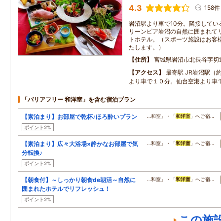
4.3
158件
岩沼駅より車で10分。隣接してい
リーンピア岩沼の自然に囲まれて
トホテル。（スポーツ施設はお客
たします。）
住所
宮城県岩沼市北長谷字切
アクセス
最寄駅 JR岩沼駅（約
より車で１０分。仙台空港より車で
「バリアフリー 和洋室」を含む宿泊プラン
【素泊まり】お部屋で乾杯♪ほろ酔いプラン
…和室」・「
和洋室
」へご宿…
ポイント2%
【素泊まり】広々大浴場×静かなお部屋で気
…和室」・「
和洋室
」へご宿…
分転換♪
ポイント2%
【朝食付】～しっかり朝食de朝活～自然に
…和室」・「
和洋室
」へご宿…
囲まれたホテルでリフレッシュ！
ポイント2%
この施