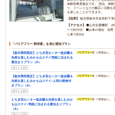
体験型教育拠点です。 宿泊、体験
ツ、イベントなどの幅広い活動を
を楽しむことができます。
住所
栃木県栃木市岩舟町下津原1
アクセス
■公共交通機関 J
ーで約10分 ■お車の場合 佐野
ら車で約5分
「バリアフリー 和洋室」を含む宿泊プラン
【栃木県民限定】とちぎ花センター徒歩圏＆
バリアフリー
室（1部屋あた…
自然を楽しむみかも山ステイ気軽に泊まれる
素泊まりプラン（A）
ポイント2%
【栃木県民限定】とちぎ花センター徒歩圏＆
バリアフリー
室（1部屋あた…
自然を楽しむみかも山ステイ♪人気の朝食付
きプラン（A）
ポイント2%
とちぎ花センター徒歩圏＆自然を楽しむみか
バリアフリー
室（1部屋あた…
も山ステイ♪気軽に泊まれる素泊まりプラン
（A）
ポイント2%