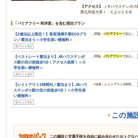
アクセス
ＪＲハウステンボス
西九州道大塔Ｉ．Ｃより１５分
「バリアフリー 和洋室」を含む宿泊プラン
【2連泊以上限定！】客室清掃不要ECOプラ
…間隔。
バリアフリー
で安心…
ン／素泊まり＜小学生添い寝無料＞
ポイント2%
【ベストレート素泊まり】JRハウステンボ
…間隔。
バリアフリー
で安心…
ス駅の目の前徒歩1分！アクセス抜群！＜小
学生添い寝無料＞
ポイント2%
【レイトアウト2時間付／素泊まり】JRハウ
＜特典：レイトアウト2時間…
ステンボス駅の目の前徒歩1分！＜小学生添
い寝無料＞
ポイント2%
この施
この施設と交通手段を自由に組み合わせたおトクな