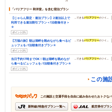
「バリアフリー 和洋室」を含む宿泊プラン
【じゃらん限定・連泊プラン】2連泊以上で
…できる
バリアフリー
のツイ…
利用できる連泊割引プラン＜1泊朝食付き＞
☆
ポイント2%
【万福の旅】朝は湖畔を眺めながら食べるビ
…できる
バリアフリー
のツイ…
ュッフェを♪1泊朝食付きプラン☆
ポイント2%
当日予約17時までOK！朝は湖畔を眺めなが
…できる
バリアフリー
のツイ…
ら食べるビュッフェを♪1泊朝食付きプラン☆
ポイント2%
この施
この施設と交通手段を自由に組み合わせたおトクな
新幹線/特急付プラン一覧へ
航空券付プラ