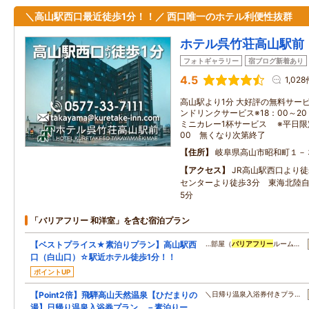
＼高山駅西口最近徒歩1分！！／ 西口唯一のホテル利便性抜群
ホテル呉竹荘高山駅前
フォトギャラリー
宿ブログ新着あり
4.5
1,028
高山駅より1分 大好評の無料サー
ンドリンクサービス※18：00～2
ミニカレー1杯サービス ※平日限定
00 無くなり次第終了
住所
岐阜県高山市昭和町１－
アクセス
JR高山駅西口より徒
センターより徒歩3分 東海北陸自
5分
「バリアフリー 和洋室」を含む宿泊プラン
【ベストプライス★素泊りプラン】高山駅西
…部屋（
バリアフリー
ルーム…
口（白山口）☆駅近ホテル徒歩1分！！
ポイントUP
【Point2倍】飛騨高山天然温泉【ひだまりの
＼日帰り温泉入浴券付きプラ…
湯】日帰り温泉入浴券プラン －素泊りー