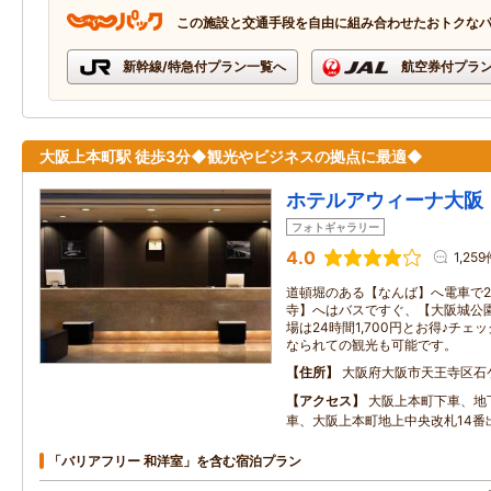
この施設と交通手段を自由に組み合わせたおトクな
新幹線/特急付プラン一覧へ
航空券付プラ
大阪上本町駅 徒歩3分◆観光やビジネスの拠点に最適◆
ホテルアウィーナ大阪
フォトギャラリー
4.0
1,25
道頓堀のある【なんば】へ電車で
寺】へはバスですぐ、【大阪城公園
場は24時間1,700円とお得♪チ
なられての観光も可能です。
住所
大阪府大阪市天王寺区石
アクセス
大阪上本町下車、地
車、大阪上本町地上中央改札14番
「バリアフリー 和洋室」を含む宿泊プラン