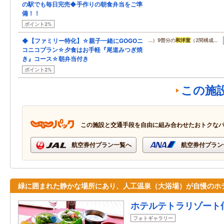
の駅でも毎日完売◆手作りの朝食弁当をご準
備！！
ポイント2%
◆【ファミリー特化】☆親子一緒にGOGOニ
…）9畳分の
和洋室
（2間構成…
コニコプラン☆夕食はお手軽『尾道みつぎ焼
き』コース☆朝弁当付き
ポイント2%
この施
この施設と交通手段を自由に組み合わせたおトクな
航空券付プラン一覧へ
航空券付プラン
緑に囲まれた静かな場所にあり、人工温泉（大浴場）が自慢のホ
ホテルテトラリゾート
フォトギャラリー