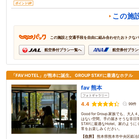
ポイントUP
この施
この施設と交通手段を自由に組み合わせたおトクな
航空券付プラン一覧へ
航空券付プラン
「FAV HOTEL」が熊本に誕生。 GROUP STAYに最適なホテル
fav 熊本
フォトギャラリー
4.4
99件
Good for Group.家族でも
はない空間。手の届きそうな非日常
STAYに最適なHotel。家のよ
常をお楽しみください。
住所
熊本県熊本市中央区鍛冶