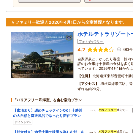
☆ファミリー歓迎☆2026年4月1日から全室禁煙となります。
ホテルテトラリゾート
フォトギャラリー
4.2
463件
自家源泉と、ゆったり客室・館内
評のお食事は十勝産の食材を多く
っています。2026年4月1日から
住所
北海道河東郡音更町十勝
アクセス
JR根室線帯広駅、音
ずれも約20分。
「バリアフリー 和洋室」を含む宿泊プラン
【素泊まり】遅めチェックインOK！十勝川
…い。
バリアフリー
対応で…
の大自然と露天風呂でゆったり滞在プラン
ポイント2%
【朝食付き】地元十勝の味覚を楽しむ朝！あ
…い。
バリアフリー
対応で…