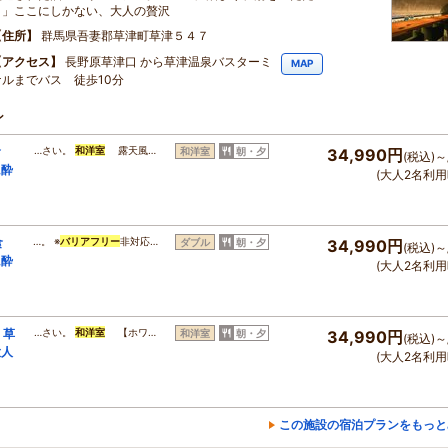
く」ここにしかない、大人の贅沢
住所
群馬県吾妻郡草津町草津５４７
アクセス
長野原草津口 から草津温泉バスターミ
MAP
ナルまでバス 徒歩10分
ン
食
…さい。
和洋室
露天風…
和洋室
朝・夕
34,990円
(税込)～
に酔
(大人2名利用
食
…。 ※
バリアフリー
非対応…
ダブル
朝・夕
34,990円
(税込)～
に酔
(大人2名利用
】草
…さい。
和洋室
【ホワ…
和洋室
朝・夕
34,990円
(税込)～
大人
(大人2名利用
この施設の宿泊プランをもっと