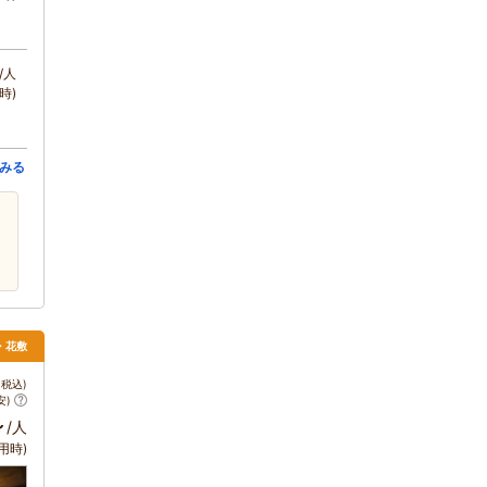
/人
時)
みる
・花敷
税込)
安)
～
/人
用時)