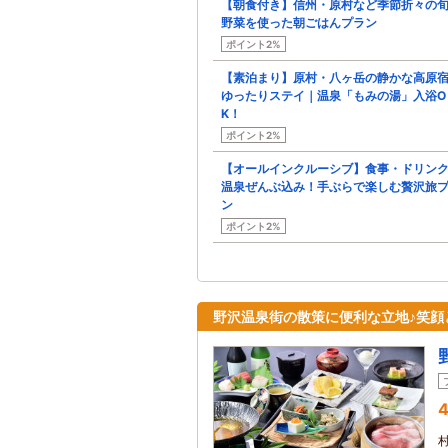
【朝食付き】信州・原村など季節折々の
野菜を使った朝ごはんプラン
ポイント2%
【素泊まり】原村・八ヶ岳の静かな高原
ゆったりステイ｜温泉「もみの湯」入浴O
K！
ポイント2%
【オールインクルーシブ】食事・ドリン
温泉ぜんぶ込み！手ぶらで楽しむ贅沢旅
ン
ポイント2%
野沢温泉街の散策に便利な立地♪笑顔
4