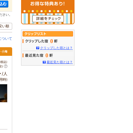
ださい。
安い順
について
0
クリップした宿とは？
・小海
0
税込)
最近見た宿とは？
安)
～
/人
用時)