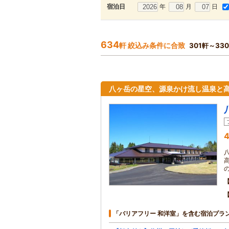
年
月
日
宿泊日
634
軒 絞込み条件に合致
301軒～33
八ヶ岳の星空、源泉かけ流し温泉と
4
「バリアフリー 和洋室」を含む宿泊プラ