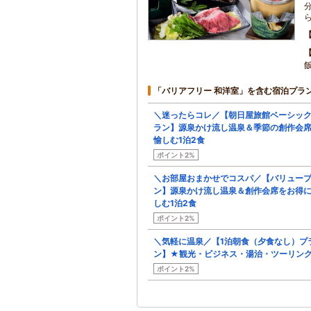
「バリアフリー 和洋室」を含む宿泊プラ
＼迷ったらコレ／【朝日屋旅館ベーシッ
ラン】源泉かけ流し温泉＆季節の創作会
愉しむ1泊2食
ポイント2%
＼お部屋おまかせでコスパ／【バリュー
ン】源泉かけ流し温泉＆創作会席をお得
しむ1泊2食
ポイント2%
＼気軽に温泉／【1泊朝食（夕食なし）プ
ン】★観光・ビジネス・湯治・ツーリング
ポイント2%