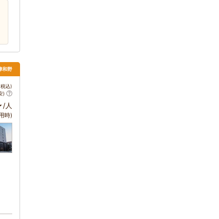
津和野
税込)
安)
～
/人
用時)