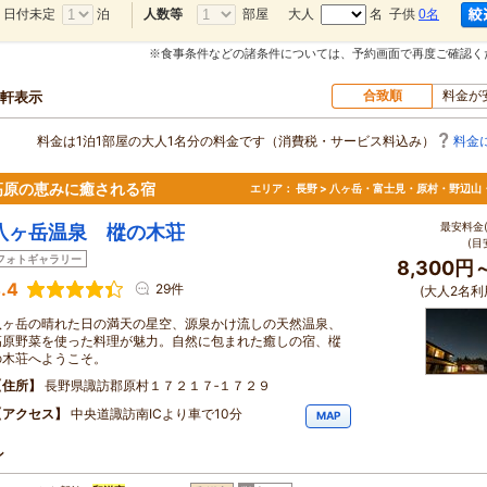
日付未定
泊
部屋
大人
名 子供
0名
人数等
※食事条件などの諸条件については、予約画面で再度ご確認く
合致順
料金が
0軒表示
料金は1泊1部屋の大人1名分の料金です（消費税・サービス料込み）
料金
高原の恵みに癒される宿
エリア：
長野 > 八ヶ岳・富士見・原村・野辺山
最安料金(
八ヶ岳温泉 樅の木荘
(目
フォトギャラリー
8,300円
.4
29件
(大人2名利
八ヶ岳の晴れた日の満天の星空、源泉かけ流しの天然温泉、
高原野菜を使った料理が魅力。自然に包まれた癒しの宿、樅
の木荘へようこそ。
住所
長野県諏訪郡原村１７２１７‐１７２９
アクセス
中央道諏訪南ICより車で10分
MAP
ン