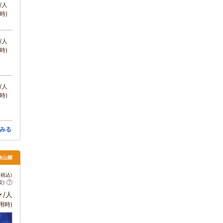
/人
時)
/人
時)
/人
時)
みる
秋山郷
税込)
安)
～
/人
用時)