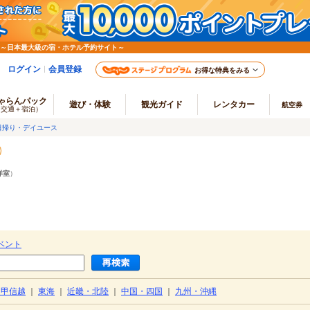
 ～日本最大級の宿・ホテル予約サイト～
ログイン
会員登録
お得な特典をみる
ゃらんパック
遊び・体験
観光ガイド
レンタカー
航空券
（交通＋宿泊）
日帰り・デイユース
洋室
）
ベント
・甲信越
｜
東海
｜
近畿・北陸
｜
中国・四国
｜
九州・沖縄