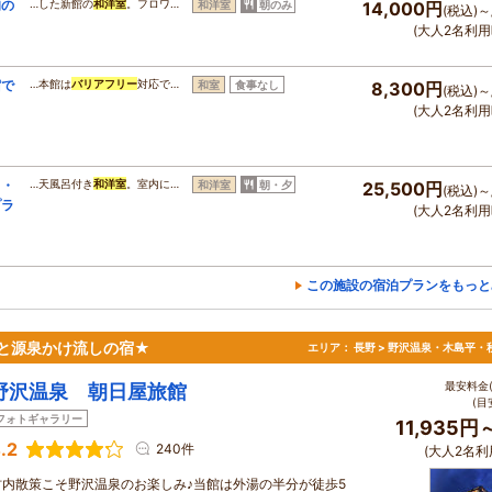
旬の
…した新館の
和洋室
。フロワ…
和洋室
朝のみ
14,000円
(税込)～
(大人2名利用
宿で
…本館は
バリアフリー
対応で…
和室
食事なし
8,300円
(税込)～
(大人2名利用
ク・
…天風呂付き
和洋室
。室内に…
和洋室
朝・夕
25,500円
(税込)～
プラ
(大人2名利用
この施設の宿泊プランをもっと
と源泉かけ流しの宿★
エリア：
長野 > 野沢温泉・木島平・
最安料金(
野沢温泉 朝日屋旅館
(目
フォトギャラリー
11,935円
.2
240件
(大人2名利
村内散策こそ野沢温泉のお楽しみ♪当館は外湯の半分が徒歩5