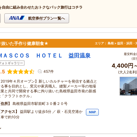
を自由に組み合わせたおトクなパック旅行はコチラ
航空券付プラン一覧へ
り抜いた手作り健康朝食★
エリア：
島根 > 益田・浜田・
最安料金(
ＭＡＳＣＯＳ ＨＯＴＥＬ 益田温泉
(目
フォトギャラリー
4,400円
.5
457件
(大人2名利
【2019年４月オープン】新しいカルチャーを発信する拠点と
なる事を目的とし、窯元や家具職人、縫製メーカー等の地場
産業と共同で開発する事に拘り抜いた島根県益田市発の新感
覚「クラフトホテル」
住所
島根県益田市駅前町３０番２０号
アクセス
益田駅より徒歩5分 ／ 萩・石見空港か
MAP
ら車で約10分
ン