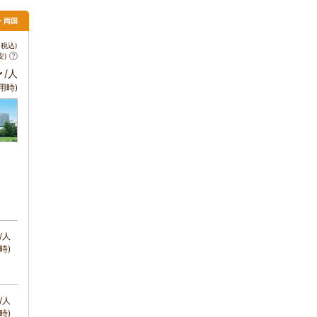
・両国
税込)
安)
～
/人
用時)
/人
時)
/人
時)