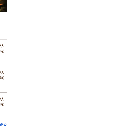
/人
時)
/人
時)
/人
時)
みる