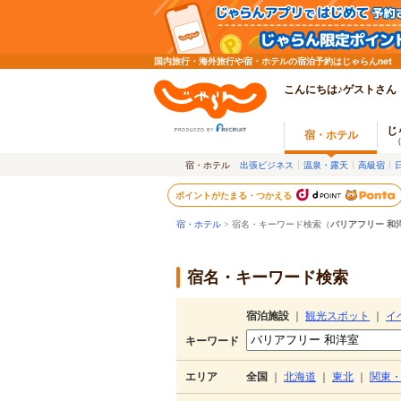
国内旅行・海外旅行や宿・ホテルの宿泊予約はじゃらんnet
こんにちは♪ゲストさん
じ
宿・ホテル
宿・ホテル
出張ビジネス
温泉・露天
高級宿
ポイントがたまる・つかえる
宿・ホテル
> 宿名・キーワード検索（
バリアフリー 和
宿名・キーワード検索
宿泊施設
｜
観光スポット
｜
イ
キーワード
エリア
全国
｜
北海道
｜
東北
｜
関東