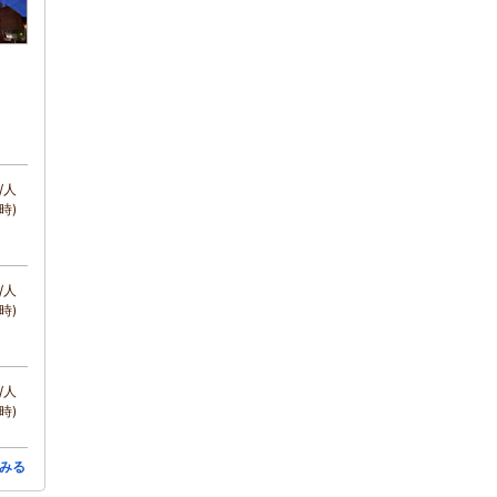
/人
時)
/人
時)
/人
時)
みる