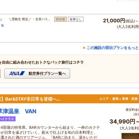
♪
＼受験生 限定／ ・全室バス…
和洋室
食事なし
21,000円
(税込)～
ショ
(大人2名利用
この施設の宿泊プランをもっと
を自由に組み合わせたおトクなパック旅行はコチラ
航空券付プラン一覧へ
Bar&STAY非日常を皆様へ…
エリア：
群馬 > 草津・尻焼
最安料金(
草津温泉 VAN
(目
ハイクラス
34,990円
全4部屋の特等席。BARカウンターから始まり、一杯のカクテ
(大人2名利
ルが日常を遠ざけていく。薪火で仕上げる旬の日本料理と、
厳選された酒のマリアージュ。「BARに泊まり、湯をいただ