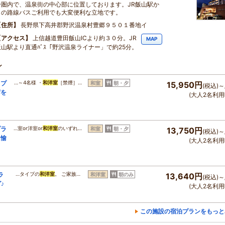
分圏内で、温泉街の中心部に位置しております。JR飯山駅か
らの路線バスご利用でも大変便利な立地です。
住所
長野県下高井郡野沢温泉村豊郷９５０１番地イ
アクセス
上信越道豊田飯山ICより約３０分。JR
MAP
飯山駅より直通ﾊﾞｽ「野沢温泉ライナー」で約25分。
ン
クプ
…～4名様 ・
和洋室
［禁煙］…
和室
朝・夕
15,950円
(税込)～
席を
(大人2名利用
プラ
…室or洋室or
和洋室
のいずれ…
和室
朝・夕
13,750円
(税込)～
に愉
(大人2名利用
ラ
…タイプの
和洋室
。 ご家族…
和洋室
朝のみ
13,640円
(税込)～
♪
(大人2名利用
この施設の宿泊プランをもっと