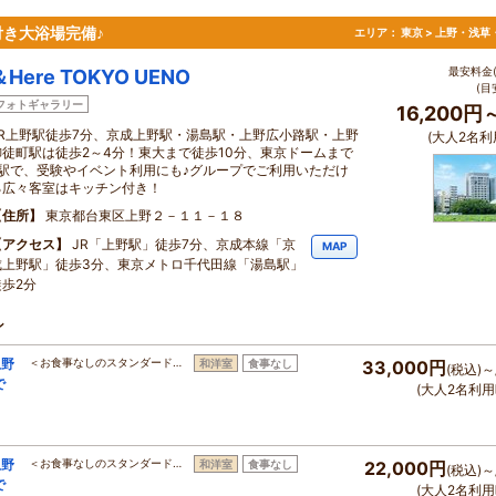
き大浴場完備♪
エリア：
東京 > 上野・浅草
最安料金(
＆Here TOKYO UENO
(目
フォトギャラリー
16,200円
JR上野駅徒歩7分、京成上野駅・湯島駅・上野広小路駅・上野
(大人2名利
御徒町駅は徒歩2～4分！東大まで徒歩10分、東京ドームまで
2駅で、受験やイベント利用にも♪グループでご利用いただけ
る広々客室はキッチン付き！
住所
東京都台東区上野２－１１－１８
アクセス
JR「上野駅」徒歩7分、京成本線「京
MAP
成上野駅」徒歩3分、東京メトロ千代田線「湯島駅」
徒歩2分
ン
上野
＜お食事なしのスタンダード…
和洋室
食事なし
33,000円
(税込)～
で
(大人2名利用
上野
＜お食事なしのスタンダード…
和洋室
食事なし
22,000円
(税込)～
で
(大人2名利用