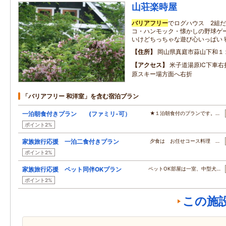
山荘楽時屋
バリアフリー
でログハウス 2組
コ・ハンモック・懐かしの野球ゲ
いけどちっちゃな遊び心いっぱい 寝
住所
岡山県真庭市蒜山下和１
アクセス
米子道湯原IC下車右
原スキー場方面へ右折
「バリアフリー 和洋室」を含む宿泊プラン
一泊朝食付きプラン (ファミリ-可）
★１泊朝食付のプランです。…
ポイント2%
家族旅行応援 一泊二食付きプラン
夕食は お任せコース料理 …
ポイント2%
家族旅行応援 ペット同伴OKプラン
ペットOK部屋は一室、中型犬…
ポイント2%
この施