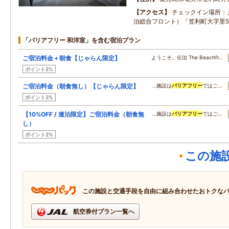
アクセス
チェックイン場所：
泊総合フロント）「笠利町大字里50
「バリアフリー 和洋室」を含む宿泊プラン
ご宿泊料金＋朝食【じゃらん限定】
ようこそ。伝泊 The Beachfr…
ポイント2%
ご宿泊料金（朝食無し）【じゃらん限定】
…施設は
バリアフリー
ではご…
ポイント2%
【10%OFF / 連泊限定】ご宿泊料金（朝食無
…施設は
バリアフリー
ではご…
し）
ポイント2%
この施
この施設と交通手段を自由に組み合わせたおトクな
航空券付プラン一覧へ