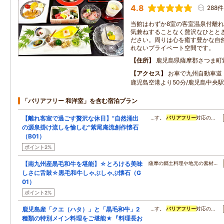
4.8
288件
当館はわずか8室の客室温泉付離
気兼ねすることなく贅沢なひとと
ださい。周りは心を癒す豊かな自
れないプライベート空間です。
住所
鹿児島県薩摩郡さつま町
アクセス
お車で九州自動車道・
鹿児島空港より50分/鹿児島中央駅
「バリアフリー 和洋室」を含む宿泊プラン
【離れ客室で過ごす贅沢な休日】”自然涌出
…す。
バリアフリー
対応の…
の源泉掛け流しを愉しむ”紫尾庵流創作懐石
（B01）
ポイント2%
【南九州産黒毛和牛を堪能】☆とろける美味
薩摩の郷土料理や地元の素材…
しさに舌鼓☆黒毛和牛しゃぶしゃぶ懐石（G
01）
ポイント2%
鹿児島産「クエ（ハタ）」と「黒毛和牛」2
…す。
バリアフリー
対応の…
種類の特別メイン料理をご堪能★『料理長お