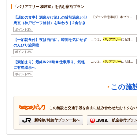
「バリアフリー 和洋室」を含む宿泊プラン
【遅めの食事】源泉かけ流しの貸切温泉と但
【プラン注意事項】 本プラ…
馬玄（神戸ビーフ格付）を味わう｜2食付き
ポイント2%
【一泊朝食付】夜は自由に。時間を気にせず
…つは、
バリアフリー
にも対…
のんびり旅満喫
ポイント2%
【素泊まり】最終IN23時◆仕事帰り、気軽
…つは、
バリアフリー
にも対…
に有馬温泉へ
ポイント2%
この施
この施設と交通手段を自由に組み合わせたおトクな
新幹線/特急付プラン一覧へ
航空券付プラ