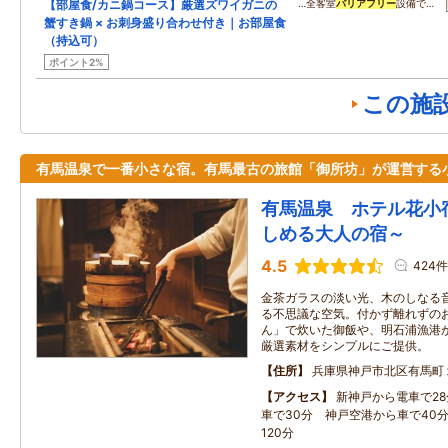
【部屋食/カニ鍋コース】厳選ズワイガニの
…全客室
バリアフリー
設備で…
蟹すき鍋 × お刺身盛り合わせ付き｜お部屋食
（持込可）
ポイント2%
この施
有馬温泉で一番小さな宿。有馬最古の旅館「御所坊」が運営する
有馬温泉 ホテル花小
しめる大人の宿～
4.5
424件
金茶ガラスの淡い光、木のしなる
る不思議な空気。付かず離れずの
ん」で炊いた御飯や、明石浦漁港
厳選素材をシンプルにご提供。
住所
兵庫県神戸市北区有馬町
アクセス
新神戸から電車で2
車で30分 神戸空港から車で40
120分