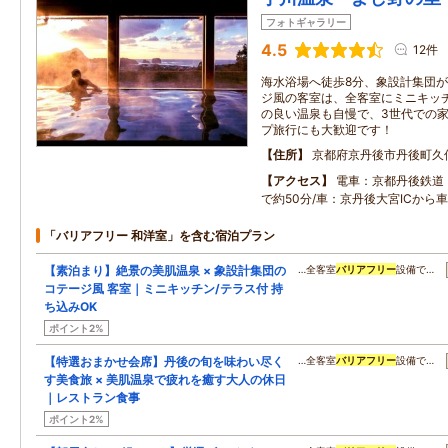
フォトギャラリー
4.5
12件
海水浴場へ徒歩8分、象設計集団
ジ風の客室は、全客室にミニキッ
の良い温泉も自慢で、3世代での
プ旅行にも大歓迎です！
住所
京都府京丹後市丹後町久
アクセス
電車：京都丹後鉄道
で約50分/車：京丹後大宮ICから
「バリアフリー 和洋室」を含む宿泊プラン
【素泊まり】絶景の美肌温泉 × 象設計集団の
…全客室
バリアフリー
設備で…
コテージ風 客室｜ミニキッチン/テラス付 持
ち込みOK
ポイント2%
【特選おまかせ会席】丹後の旬を味わい尽く
…全客室
バリアフリー
設備で…
す美食旅 × 美肌温泉で疲れを癒す大人の休日
｜レストラン食事
ポイント2%