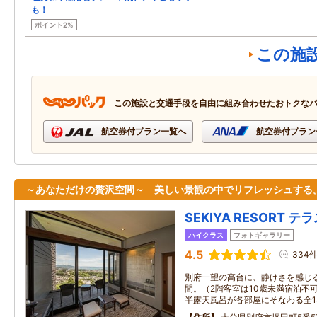
も！
ポイント2%
この施
この施設と交通手段を自由に組み合わせたおトクな
航空券付プラン一覧へ
航空券付プラン
～あなただけの贅沢空間～ 美しい景観の中でリフレッシュする
SEKIYA RESORT 
ハイクラス
フォトギャラリー
4.5
334
別府一望の高台に、静けさを感じ
間。（2階客室は10歳未満宿泊不
半露天風呂が各部屋にそなわる全1