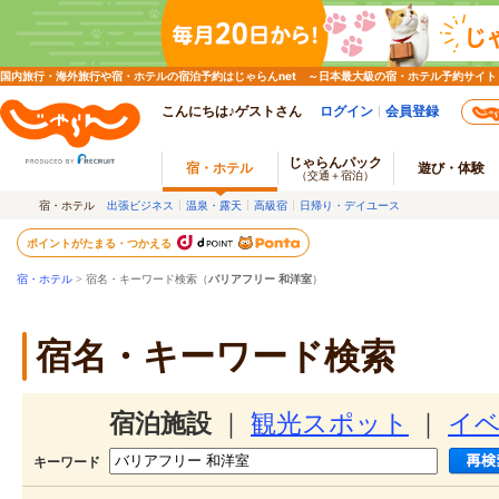
国内旅行・海外旅行や宿・ホテルの宿泊予約はじゃらんnet ～日本最大級の宿・ホテル予約サイト
こんにちは♪ゲストさん
ログイン
会員登録
じゃらんパック
宿・ホテル
遊び・体験
（交通＋宿泊）
宿・ホテル
出張ビジネス
温泉・露天
高級宿
日帰り・デイユース
ポイントがたまる・つかえる
宿・ホテル
> 宿名・キーワード検索（
バリアフリー 和洋室
）
宿名・キーワード検索
宿泊施設
｜
観光スポット
｜
イ
キーワード