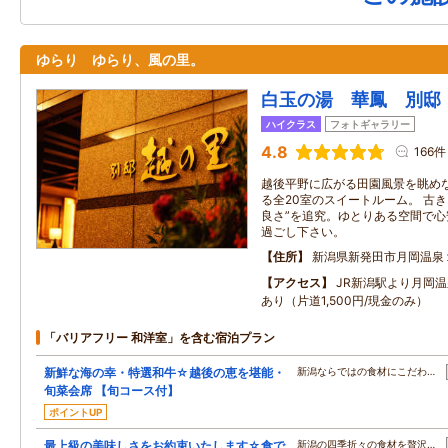
ゆらり ゆらり、風の里。
白玉の湯 華鳳 別邸
ハイクラス
フォトギャラリー
4.8
166件
越後平野に広がる田園風景を眺め
る全20室のスイートルーム。 古
良さ”を追究。ゆとりある空間で心
過ごし下さい。
住所
新潟県新発田市月岡温泉
アクセス
JR新潟駅より月岡
あり（片道1,500円/現金のみ）
「バリアフリー 和洋室」を含む宿泊プラン
新鮮な海の幸・特選和牛☆越後の恵を堪能・
新潟ならではの食材にこだわ…
旬菜会席 【旬コース付】
ポイントUP
最上級の美味しさをお約束いたします☆食で
新潟の四季折々の食材を贅沢…