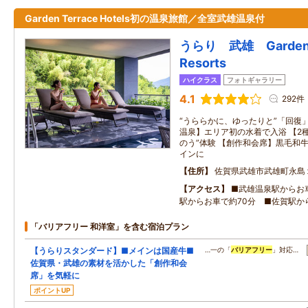
Garden Terrace Hotels初の温泉旅館／全室武雄温泉付
うらり 武雄 Garden T
Resorts
ハイクラス
フォトギャラリー
4.1
292件
“うららかに、ゆったりと”「回復
温泉】エリア初の水着で入浴 【2
のう”体験 【創作和会席】黒毛和
インに
住所
佐賀県武雄市武雄町永島
アクセス
■武雄温泉駅からお
駅からお車で約70分 ■佐賀駅か
「バリアフリー 和洋室」を含む宿泊プラン
【うらりスタンダード】■メインは国産牛■
…一の「
バリアフリー
」対応…
佐賀県・武雄の素材を活かした「創作和会
席」を気軽に
ポイントUP