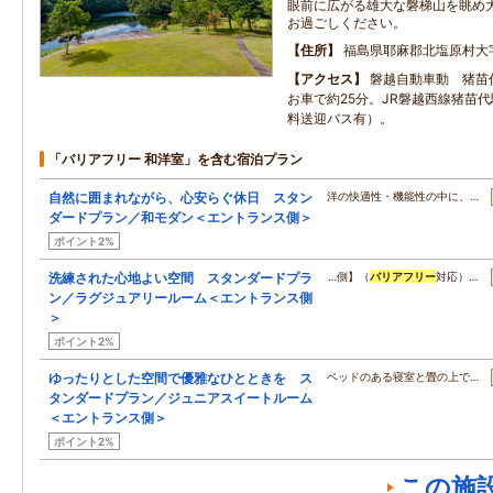
眼前に広がる雄大な磐梯山を眺め
お過ごしください。
住所
福島県耶麻郡北塩原村大字
アクセス
磐越自動車動 猪苗
お車で約25分。JR磐越西線猪苗
料送迎バス有）。
「バリアフリー 和洋室」を含む宿泊プラン
自然に囲まれながら、心安らぐ休日 スタン
洋の快適性・機能性の中に、…
ダードプラン／和モダン＜エントランス側＞
ポイント2%
洗練された心地よい空間 スタンダードプラ
…側】（
バリアフリー
対応）…
ン／ラグジュアリールーム＜エントランス側
＞
ポイント2%
ゆったりとした空間で優雅なひとときを ス
ベッドのある寝室と畳の上で…
タンダードプラン／ジュニアスイートルーム
＜エントランス側＞
ポイント2%
この施