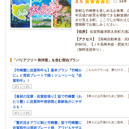
4.5
34件
新鮮な竹崎蟹を楽しめるお食事、心
年完成の絶景を堪能できる解放感
きが見える町。ここでしか味わえ
蟹御殿でお愉しみください。
住所
佐賀県藤津郡太良町大浦乙
アクセス
【長崎自動車道・武
約60分。【ＪＲ長崎本線・肥前大
（無料送迎有り）。
「バリアフリー 和洋室」を含む宿泊プラン
【竹崎蟹に佐賀和牛も】基本プラン『竹崎か
こちらのプランは、蟹だけで…
に』と溶岩プレートで焼くジューシーな『佐
賀和牛』！
ポイント2%
【食材の宝庫・佐賀欲張り】茹で竹崎蟹（わ
【車エビは不漁のためご提供…
たり蟹）に佐賀和牛溶岩焼と新鮮魚介にサザ
エも！
ポイント2%
「贅沢活きアワビ刺と竹崎蟹」茹で竹崎蟹に
【車エビは不漁のためご提供…
佐賀和牛は溶岩プレート焼、アワビもサザエ