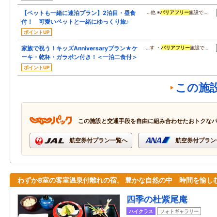
【ペットも一緒に連泊プラン】2泊目・昼食
…他 ※
バリアフリー
施設で…
付！ 可愛いペットと一緒にゆっくり旅♪
ポイントUP
家族で祝う！キッズAnniversaryプラン★ケ
…す ・
バリアフリー
施設で…
ーキ・乾杯・ガラポン付き！＜一泊二食付＞
ポイントUP
この施
この施設と交通手段を自由に組み合わせたおトクな
航空券付プラン一覧へ
航空券付プラン
わずか8室の客室温泉付離れの宿。 豊かな自然の中 時間を愉し
四季の杜紫尾庵
ハイクラス
フォトギャラリー