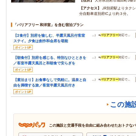
住所
大分県別府市堀田町5番5
アクセス
JR別府駅よりタク
分自動車道別府ICより約３分。
「バリアフリー 和洋室」を含む宿泊プラン
【2食付】別府を愉しむ、半露天風呂付客室
…） ※
バリアフリー
対応で…
ステイ。夕食は創作和会席を堪能
ポイントUP
【朝食付】別府を感じる、特別なひとときを
…） ※
バリアフリー
対応で…
／客室半露天風呂と和朝食で安らぎを
ポイントUP
【素泊まり】お食事なしで気軽に。温泉と自
…） ※
バリアフリー
対応で…
由を満喫する旅／客室半露天風呂付き
ポイントUP
この施
この施設と交通手段を自由に組み合わせたおトクな