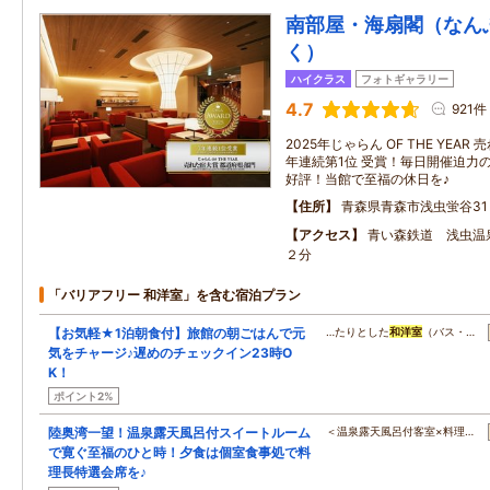
南部屋・海扇閣（なん
く）
ハイクラス
フォトギャラリー
4.7
921件
2025年じゃらん OF THE YEA
年連続第1位 受賞！毎日開催迫力
好評！当館で至福の休日を♪
住所
青森県青森市浅虫蛍谷31
アクセス
青い森鉄道 浅虫温
２分
「バリアフリー 和洋室」を含む宿泊プラン
【お気軽★1泊朝食付】旅館の朝ごはんで元
…たりとした
和洋室
（バス・…
気をチャージ♪遅めのチェックイン23時O
K！
ポイント2%
陸奥湾一望！温泉露天風呂付スイートルーム
＜温泉露天風呂付客室×料理…
で寛ぐ至福のひと時！夕食は個室食事処で料
理長特選会席を♪