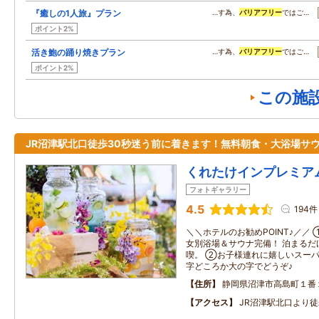
『癒しの1人旅』プラン
…す為、
バリアフリー
ではご…
ポイント2%
活き鮑の踊り焼きプラン
…す為、
バリアフリー
ではご…
ポイント2%
この施
JR沼津駅北口徒歩30秒迷う前に着きます！無料朝食・大浴場サ
くれたけインプレミア
フォトギャラリー
4.5
194件
＼＼ホテルのお勧めPOINT♪／／
女別浴場＆サウナ完備！ 泊まるだ
喫。 ②お子様連れに嬉しいスー
字どころか大の字でどうぞ♪
住所
静岡県沼津市高島町１番
アクセス
JR沼津駅北口より徒