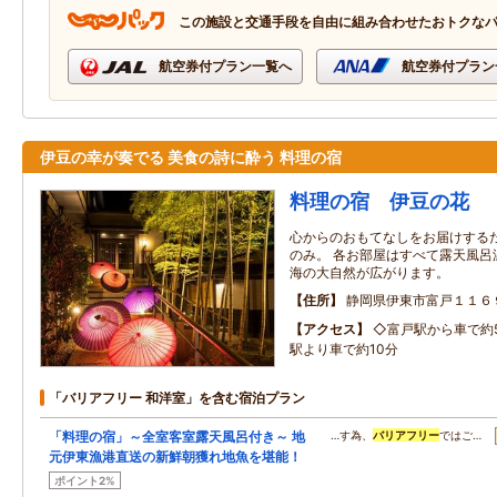
この施設と交通手段を自由に組み合わせたおトクな
航空券付プラン一覧へ
航空券付プラン
伊豆の幸が奏でる 美食の詩に酔う 料理の宿
料理の宿 伊豆の花
心からのおもてなしをお届けする
のみ。 各お部屋はすべて露天風呂
海の大自然が広がります。
住所
静岡県伊東市富戸１１６
アクセス
◇富戸駅から車で約
駅より車で約10分
「バリアフリー 和洋室」を含む宿泊プラン
「料理の宿」～全室客室露天風呂付き～ 地
…す為、
バリアフリー
ではご…
元伊東漁港直送の新鮮朝獲れ地魚を堪能！
ポイント2%