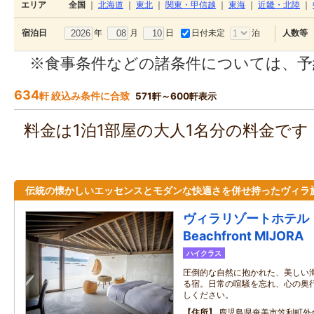
エリア
全国
｜
北海道
｜
東北
｜
関東・甲信越
｜
東海
｜
近畿・北陸
｜
年
月
日
日付未定
泊
宿泊日
人数等
※食事条件などの諸条件については、予
634
軒 絞込み条件に合致
571軒～600軒表示
料金は1泊1部屋の大人1名分の料金で
伝統の懐かしいエッセンスとモダンな快適さを併せ持ったヴィラ
ヴィラリゾートホテル 
Beachfront MIJORA
ハイクラス
圧倒的な自然に抱かれた、美しい
る宿。日常の喧騒を忘れ、心の奥
しください。
住所
鹿児島県奄美市笠利町外