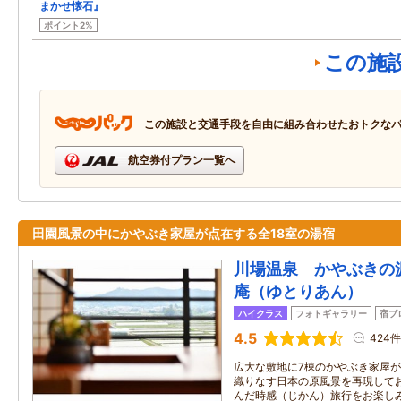
まかせ懐石』
ポイント2%
この施
この施設と交通手段を自由に組み合わせたおトクな
航空券付プラン一覧へ
田園風景の中にかやぶき家屋が点在する全18室の湯宿
川場温泉 かやぶきの
庵（ゆとりあん）
ハイクラス
フォトギャラリー
宿ブ
4.5
424件
広大な敷地に7棟のかやぶき家屋
織りなす日本の原風景を再現して
んだ時感（じかん）旅行をお楽し