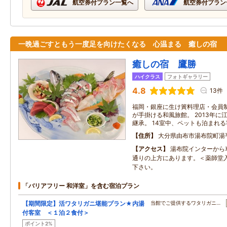
航空券付プラン一覧へ
航空券付プラン
一晩過ごすともう一度足を向けたくなる 心温まる 癒しの宿
癒しの宿 鷹勝
ハイクラス
フォトギャラリー
4.8
13件
福岡・銀座に生け簀料理店・会員
が手掛ける和風旅館。 2013年
継承。 14室中、ペットも泊まれる
住所
大分県由布市湯布院町湯
アクセス
湯布院インターから
通りの上方にあります。＜薬師堂
下さい。
「バリアフリー 和洋室」を含む宿泊プラン
【期間限定】活ワタリガニ堪能プラン★内湯
当館でご提供するワタリガニ…
付客室 ＜１泊２食付＞
ポイント2%