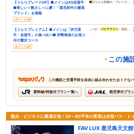
【うらりグレードUP】■メインはA5佐賀牛
■□うらり武雄の「グレード…
■美しい＜艶さし＞に虜！「黒毛和牛の最高
ブランド」を堪能
ポイントUP
【うらりプレミアム】■メインは「伊万里
…一の「
バリアフリー
」対応…
牛・佐賀牛」の食べ比べ■ 伊勢海老のお造り
付の贅沢コース
ポイントUP
この施
この施設と交通手段を自由に組み合わせたおトクな
新幹線/特急付プラン一覧へ
航空券付プラ
観光・ビジネスに最適立地！20～80平米の客室は全室バス・ト
FAV LUX 鹿児島天文館