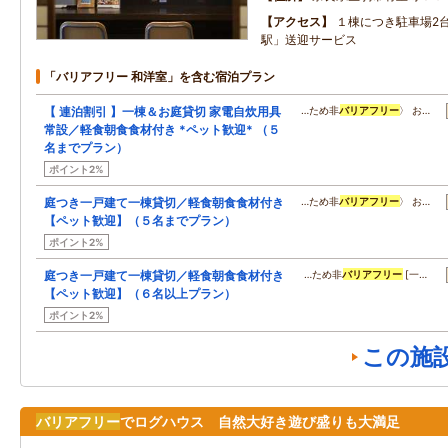
アクセス
１棟につき駐車場2
駅」送迎サービス
「バリアフリー 和洋室」を含む宿泊プラン
【 連泊割引 】一棟＆お庭貸切 家電自炊用具
…ため非
バリアフリー
〉 お…
常設／軽食朝食食材付き *ペット歓迎* （５
名までプラン）
ポイント2%
庭つき一戸建て一棟貸切／軽食朝食食材付き
…ため非
バリアフリー
〉 お…
【ペット歓迎】（５名までプラン）
ポイント2%
庭つき一戸建て一棟貸切／軽食朝食食材付き
…ため非
バリアフリー
[一…
【ペット歓迎】（６名以上プラン）
ポイント2%
この施
バリアフリー
でログハウス 自然大好き遊び盛りも大満足