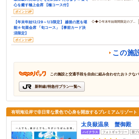
心を癒す極上会席 【極コース付】
ポイントUP
【年末年始12/29～1/3限定】 越後の恵を堪
◇◆◇年末年始期間限定のプ…
能☆旬菜会席 「旬コース」【事前カード決
済限定】
ポイントUP
この施
この施設と交通手段を自由に組み合わせたおトクな
新幹線/特急付プラン一覧へ
有明海沿岸で非日常な景色で心身を開放するプレミアムリゾート
太良嶽温泉 蟹御殿
ハイクラス
フォトギャラリー
宿ブ