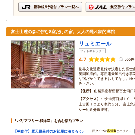
新幹線/特急付プラン一覧へ
航空券付プラ
富士山麓の森に佇む8室だけの宿。大人の隠れ家的洋館
リュミエール
フォトギャラリー
4.7
555件
世界文化遺産登録が決定した富士
英国風洋館。専用露天風呂付き客
な宿だからできるおもてなし。ゆ
み下さい。
住所
山梨県南都留郡富士河口
アクセス
中央道河口湖ＩＣ・
士吉田ＩＣより車約５分。 富士急
シー約５分送迎可。
「バリアフリー 和洋室」を含む宿泊プラン
【朝食付】露天風呂付のお部屋に泊まろう♪
…団タイプの
和洋室
とバリア…