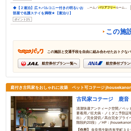
◆【２連泊】広々バルコニー付きの明るいお
…ーム／
バリアフリー
ルーム…
部屋で名護ステイを満喫★【素泊り】
ポイント2%
この施
この施設と交通手段を自由に組み合わせたおトクな
航空券付プラン一覧へ
航空券付プラン
庭付き古民家をおしゃれに改築 ペット可コテージ jhousekanon.
古民家コテージ 鹿音
清潔快適アンティーク空間／ペッ
要着用／狂犬病・ノミダニ予防証
出）／完全貸切／高台完全プライ
階段約20段）／HP：jhousekanon.
住所
奈良県生駒市有里町３０