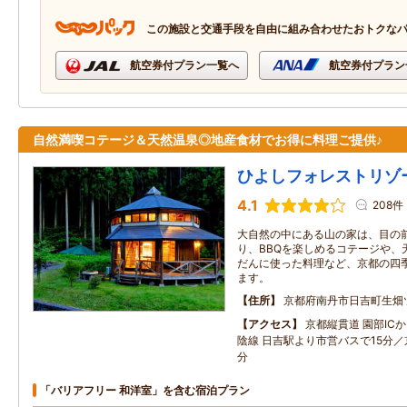
この施設と交通手段を自由に組み合わせたおトクな
航空券付プラン一覧へ
航空券付プラン
自然満喫コテージ＆天然温泉◎地産食材でお得に料理ご提供♪
ひよしフォレストリゾ
4.1
208件
大自然の中にある山の家は、目の
り、BBQを楽しめるコテージや、
だんに使った料理など、京都の四
ます。
住所
京都府南丹市日吉町生畑
アクセス
京都縦貫道 園部ICか
陰線 日吉駅より市営バスで15分／
分
「バリアフリー 和洋室」を含む宿泊プラン