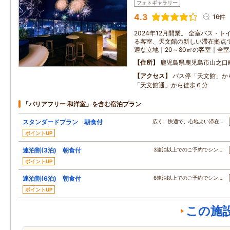
フォトギャラリー
4.3
16件
2024年12月開業。 全室バス・
る客室、天文館の新しい滞在拠点で
適な立地｜20～80㎡の客室｜全
住所
鹿児島県鹿児島市山之口
アクセス
バス停「天文館」か
「天文館通」から徒歩６分
「バリアフリー 和洋室」を含む宿泊プラン
スタンダードプラン 朝食付
広く、快適で、心地よい滞在…
ポイントUP
連泊割(3泊) 朝食付
3連泊以上でのご予約でシン…
ポイントUP
連泊割(6泊) 朝食付
6連泊以上でのご予約でシン…
ポイントUP
この施