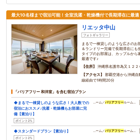
最大10名様まで宿泊可能！全室洗濯・乾燥機付で長期滞在に最適
リエッタ中山
フォトギャラリー
まるで一棟貸しのような広さのお部
＆ランドリー完備で長期滞在にも便
タイプのお部屋は、カップルから
最適です♪
住所
沖縄県名護市為又１２２
アクセス
那覇空港から沖縄自
線経由で1時間20分
「バリアフリー 和洋室」を含む宿泊プラン
◆まるで一棟貸しのような広さ！大人数での
…ーム／
バリアフリー
ルーム…
宿泊におススメ♪洗濯・乾燥機もお部屋に完
備【素泊り】
ポイント2%
◆スタンダードプラン【素泊り】
…ーム／
バリアフリー
ルーム…
ポイント2%