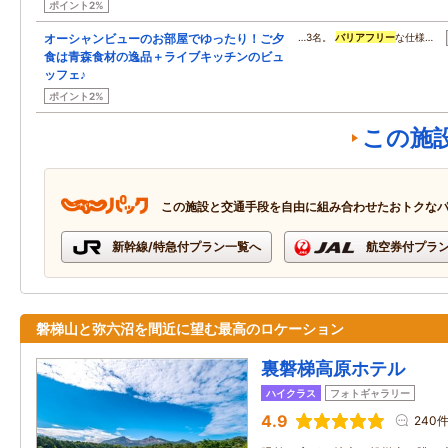
ポイント2%
オーシャンビューのお部屋でゆったり！ご夕
…3名。
バリアフリー
な仕様…
食は青森食材の逸品＋ライブキッチンのビュ
ッフェ♪
ポイント2%
この施
この施設と交通手段を自由に組み合わせたおトクな
新幹線/特急付プラン一覧へ
航空券付プラ
磐梯山と弥六沼を間近に望む最高のロケーション
裏磐梯高原ホテル
ハイクラス
フォトギャラリー
4.9
240