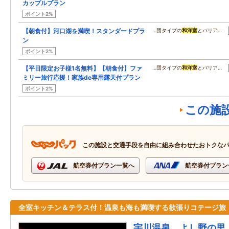
カップルプラン
ポイント2%
【朝食付】河口湖を満喫！スタンダードプラ
…団タイプの
和洋室
とバリア…
ン
ポイント2%
【平日限定お子様1名無料】【朝食付】ファ
…団タイプの
和洋室
とバリア…
ミリー旅行応援！家族de専用露天付プラン
ポイント2%
この施
この施設と交通手段を自由に組み合わせたおトクな
航空券付プラン一覧へ
航空券付プラン
全室キッチン＆テラス付！温泉も海も満喫する欲張りコテージ旅
宇川温泉 よし野の里