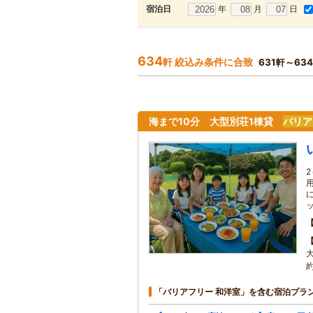
年
月
日
宿泊日
634
軒 絞込み条件に合致
631軒～63
海まで10分 大型別荘1棟貸
バリア
約
「バリアフリー 和洋室」を含む宿泊プラ