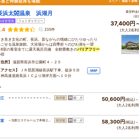
客室と特製会席を堪能
エリア：
滋賀 > 彦
最安料金(
長浜太閤温泉 浜湖月
(目
ハイクラス
フォトギャラリー
37,400円
.4
235件
(大人2名利
古き良き文化の町、長浜。昔ながらの情緒にひたりゆったり
過ごせる温泉旅館。大浴場からは四季折々のびわ湖を一望
全8室の客室全てに露天風呂完備 全館畳敷きの
バリアフリー
の宿
住所
滋賀県長浜市公園町４－２５
アクセス
ＪＲ琵琶湖線長浜駅下車、徒歩５分
MAP
名神高速道路長浜ＩＣより湖岸方面へ１０分
ン
近江
＝＝＝＝＝＝＝＝＝＝＝＝＝…
和洋室
朝・夕
50,600円
(税込)～
(大人2名利用
客室
＜当館エステルームで本格エ…
和洋室
朝・夕
58,300円
(税込)～
(大人2名利用