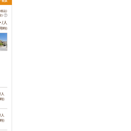
根・長浜
税込)
安)
～
/人
用時)
/人
時)
/人
時)