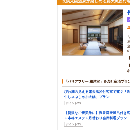
長浜太閤温泉が楽しめる露天風呂付
4
「バリアフリー 和洋室」を含む宿泊プラ
びわ湖の見える露天風呂付客室で寛ぐ「
牛しゃぶしゃぶ大鍋」プラン
ポイント2%
【贅沢なご褒美旅に】温泉露天風呂付き
＋本格エステ＋月替わり会席料理プラン
ポイント2%