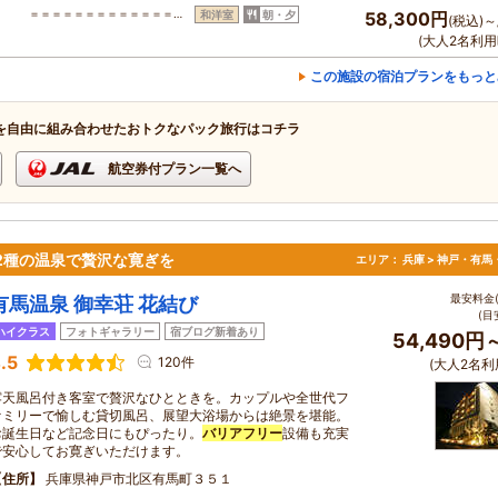
＝＝＝＝＝＝＝＝＝＝＝＝＝…
和洋室
朝・夕
58,300円
(税込)～
(大人2名利用
この施設の宿泊プランをもっと
を自由に組み合わせたおトクなパック旅行はコチラ
航空券付プラン一覧へ
2種の温泉で贅沢な寛ぎを
エリア：
兵庫 > 神戸・有馬
最安料金(
有馬温泉 御幸荘 花結び
(目
ハイクラス
フォトギャラリー
宿ブログ新着あり
54,490円
.5
120件
(大人2名利
露天風呂付き客室で贅沢なひとときを。カップルや全世代フ
ァミリーで愉しむ貸切風呂、展望大浴場からは絶景を堪能。
お誕生日など記念日にもぴったり。
バリアフリー
設備も充実
で安心してお寛ぎいただけます。
住所
兵庫県神戸市北区有馬町３５１