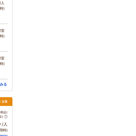
/人
時)
/室
時)
/室
時)
みる
> 太良
税込)
安)
～
/人
用時)