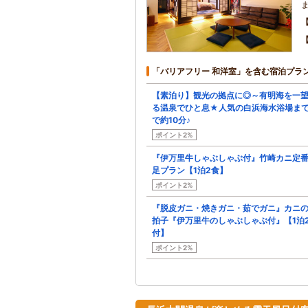
「バリアフリー 和洋室」を含む宿泊プラ
【素泊り】観光の拠点に◎～有明海を一
る温泉でひと息★人気の白浜海水浴場ま
で約10分♪
ポイント2%
『伊万里牛しゃぶしゃぶ付』竹崎カニ定
足プラン【1泊2食】
ポイント2%
『脱皮ガニ・焼きガニ・茹でガニ』カニ
拍子『伊万里牛のしゃぶしゃぶ付』【1泊
付】
ポイント2%