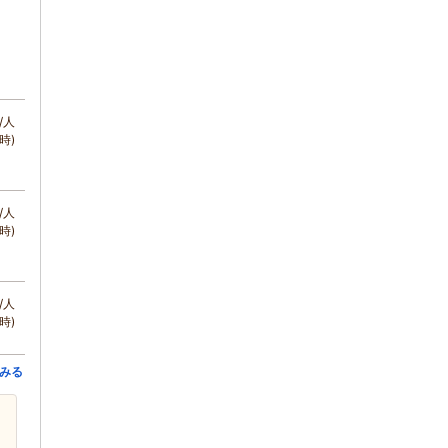
/人
時)
/人
時)
/人
時)
みる