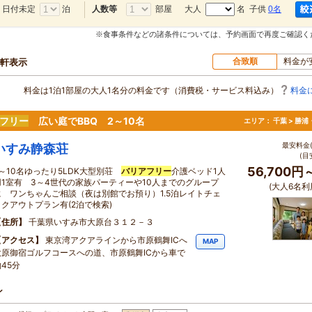
日付未定
泊
部屋
大人
名 子供
0名
人数等
※食事条件などの諸条件については、予約画面で再度ご確認く
合致順
料金が
4軒表示
料金は1泊1部屋の大人1名分の料金です（消費税・サービス料込み）
料金
フリー
広い庭でBBQ 2～10名
エリア：
千葉 > 勝
最安料金(
いすみ静森荘
(目
56,700円
2～10名ゆったり5LDK大型別荘
バリアフリー
介護ベッド1人
用1室有 3～4世代の家族パーティーや10人までのグループ
(大人6名利
に ワンちゃんご相談（夜は別館でお預り）1.5泊レイトチェ
ックアウトプラン有(2泊で検索)
住所
千葉県いすみ市大原台３１２－３
アクセス
東京湾アクアラインから市原鶴舞ICへ
MAP
大原御宿ゴルフコースへの道、市原鶴舞ICから車で
45分
ン