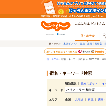
国内旅行・海外旅行や宿・ホテルの宿泊予約はじゃらんnet
こんにちは♪ゲストさん
じ
宿・ホテル
宿・ホテル
出張ビジネス
温泉・露天
高級宿
ポイントがたまる・つかえる
宿・ホテル
> 宿名・キーワード検索（
バリアフリー 和
宿名・キーワード検索
宿泊施設
｜
観光スポット
｜
イ
キーワード
エリア
全国
｜
北海道
｜
東北
｜
関東