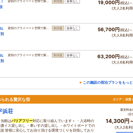
米！
貸切のプライベート空間で家…
和洋室
食事なし
19,000円
(税込)～
設
(大人2名利用
5L
貸切のプライベート空間で家…
和洋室
食事なし
56,700円
(税込)～
（別
(大人6名利用
5L
貸切のプライベート空間で家…
和洋室
食事なし
63,200円
(税込)～
（別
(大人6名利用
この施設の宿泊プランをもっと
べられる贅沢な宿
エリア：
佐賀 
最安料金(
平浜荘
(目
14,300円
＜当館は
バリアフリー
対応に取り組んでいます＞ ・入浴時の
介護イス貸し出し ・車いすの貸し出し ・ホワイトボードでの
(大人2名利
筆談 皆様に安心してお泊り頂ける環境づくりを目指しており