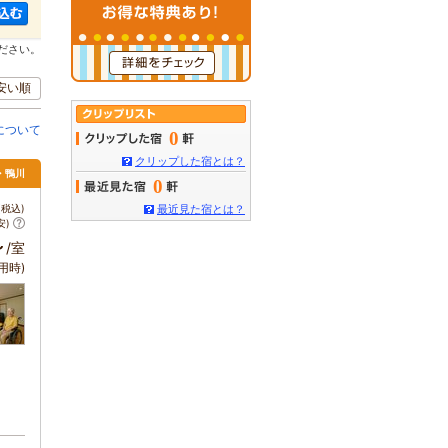
ださい。
安い順
について
0
クリップした宿とは？
浦・鴨川
0
税込)
最近見た宿とは？
安)
～
/室
用時)