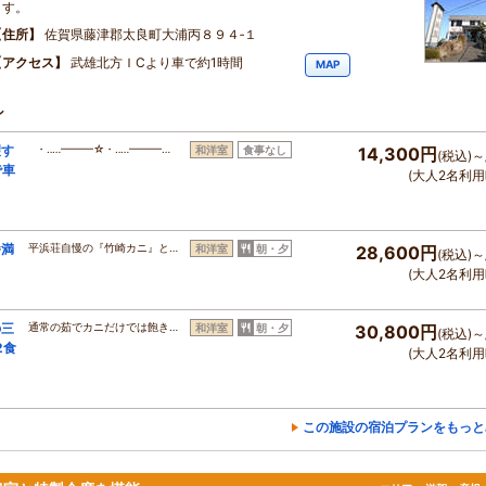
ます。
住所
佐賀県藤津郡太良町大浦丙８９４‐１
アクセス
武雄北方ＩCより車で約1時間
MAP
ン
望す
・‥…━━━☆・‥…━━━…
和洋室
食事なし
14,300円
(税込)～
で車
(大人2名利用
番満
平浜荘自慢の『竹崎カニ』と…
和洋室
朝・夕
28,600円
(税込)～
(大人2名利用
の三
通常の茹でカニだけでは飽き…
和洋室
朝・夕
30,800円
(税込)～
2食
(大人2名利用
この施設の宿泊プランをもっと