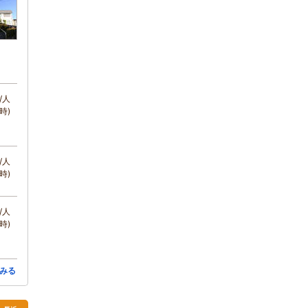
/人
時)
/人
時)
/人
時)
みる