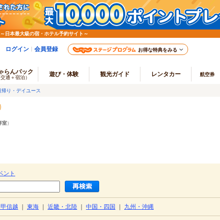
 ～日本最大級の宿・ホテル予約サイト～
ログイン
会員登録
お得な特典をみる
ゃらんパック
遊び・体験
観光ガイド
レンタカー
航空券
（交通＋宿泊）
日帰り・デイユース
洋室
）
ベント
・甲信越
｜
東海
｜
近畿・北陸
｜
中国・四国
｜
九州・沖縄