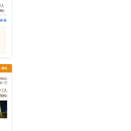
/人
時)
みる
・明石
税込)
安)
～
/人
用時)