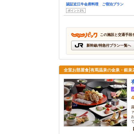
認証近江牛会席料理 ご宿泊プラン
ポイント2%
この施設と交通手段
新幹線/特急付プラン一覧へ
全室お部屋食|有馬温泉の金泉・銀泉
4