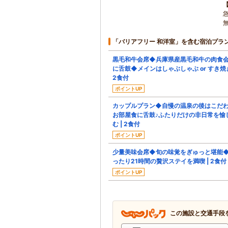
「バリアフリー 和洋室」を含む宿泊プラ
黒毛和牛会席◆兵庫県産黒毛和牛の肉食
に舌鼓◆メインはしゃぶしゃぶ or すき焼
2食付
ポイントUP
カップルプラン◆自慢の温泉の後はこだ
お部屋食に舌鼓♪ふたりだけの非日常を愉
む | 2食付
ポイントUP
少量美味会席◆旬の味覚をぎゅっと堪能
ったり21時間の贅沢ステイを満喫 | 2食付
ポイントUP
この施設と交通手段