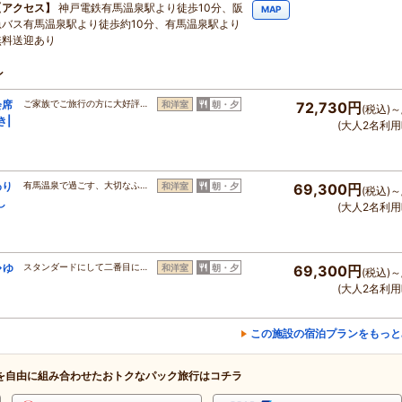
アクセス
神戸電鉄有馬温泉駅より徒歩10分、阪
MAP
急バス有馬温泉駅より徒歩約10分、有馬温泉駅より
無料送迎あり
ン
会席
ご家族でご旅行の方に大好評…
和洋室
朝・夕
72,730円
(税込)～
き|
(大人2名利用
わり
有馬温泉で過ごす、大切なふ…
和洋室
朝・夕
69,300円
(税込)～
し
(大人2名利用
◆ゆ
スタンダードにして二番目に…
和洋室
朝・夕
69,300円
(税込)～
(大人2名利用
この施設の宿泊プランをもっと
を自由に組み合わせたおトクなパック旅行はコチラ