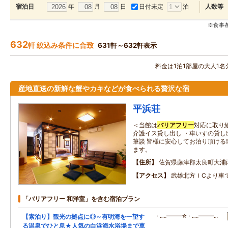
年
月
日
日付未定
泊
宿泊日
人数等
※食事
632
軒 絞込み条件に合致
631軒～632軒表示
料金は1泊1部屋の大人1
産地直送の新鮮な蟹やカキなどが食べられる贅沢な宿
平浜荘
＜当館は
バリアフリー
対応に取り
介護イス貸し出し ・車いすの貸し
筆談 皆様に安心してお泊り頂ける
ます。
住所
佐賀県藤津郡太良町大浦
アクセス
武雄北方ＩCより車
「バリアフリー 和洋室」を含む宿泊プラン
【素泊り】観光の拠点に◎～有明海を一望す
・‥…━━━☆・‥…━━━…
る温泉でひと息★人気の白浜海水浴場まで車