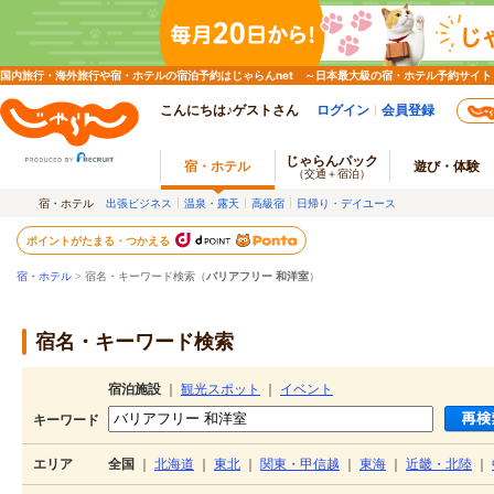
国内旅行・海外旅行や宿・ホテルの宿泊予約はじゃらんnet ～日本最大級の宿・ホテル予約サイト
こんにちは♪ゲストさん
ログイン
会員登録
じゃらんパック
宿・ホテル
遊び・体験
（交通＋宿泊）
宿・ホテル
出張ビジネス
温泉・露天
高級宿
日帰り・デイユース
ポイントがたまる・つかえる
宿・ホテル
> 宿名・キーワード検索（
バリアフリー 和洋室
）
宿名・キーワード検索
宿泊施設
｜
観光スポット
｜
イベント
キーワード
エリア
全国
｜
北海道
｜
東北
｜
関東・甲信越
｜
東海
｜
近畿・北陸
｜