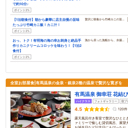
で約10分♪
ポイント2%
【1泊朝食付】朝から豪華に店主自慢の旨味
贅沢に朝食から竹崎カニの旨…
たっぷり竹崎カニ飯！カニ汁！
ポイント2%
おっ、トク！有明海の海の幸お刺身と絶品手
漁から戻った漁船から、水揚…
作りカニクリームコロッケを味わう！【1泊2
食付】
ポイント2%
全室お部屋食|有馬温泉の金泉・銀泉2種の温泉で贅沢な寛ぎを
有馬温泉 御幸荘 花結
ハイクラス
フォトギャラリー
宿ブ
4.5
120件
露天風呂付き客室で贅沢なひとと
ァミリーで愉しむ貸切風呂、展望
お誕生日など記念日にもぴったり