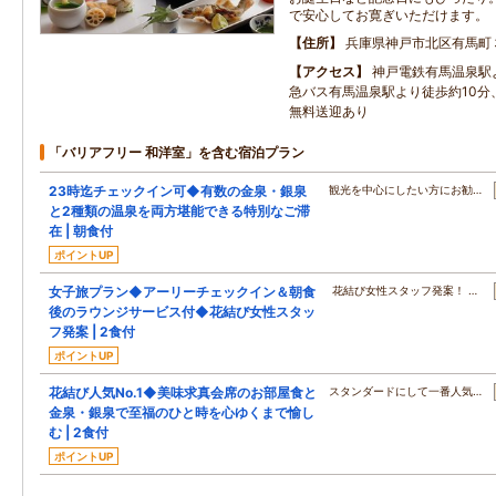
で安心してお寛ぎいただけます。
住所
兵庫県神戸市北区有馬町
アクセス
神戸電鉄有馬温泉駅
急バス有馬温泉駅より徒歩約10分
無料送迎あり
「バリアフリー 和洋室」を含む宿泊プラン
23時迄チェックイン可◆有数の金泉・銀泉
観光を中心にしたい方にお勧…
と2種類の温泉を両方堪能できる特別なご滞
在 | 朝食付
ポイントUP
女子旅プラン◆アーリーチェックイン＆朝食
花結び女性スタッフ発案！ …
後のラウンジサービス付◆花結び女性スタッ
フ発案 | 2食付
ポイントUP
花結び人気No.1◆美味求真会席のお部屋食と
スタンダードにして一番人気…
金泉・銀泉で至福のひと時を心ゆくまで愉し
む | 2食付
ポイントUP