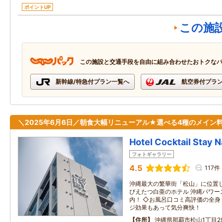
ポイントUP
この施
この施設と交通手段を自由に組み合わせたおトクな
新幹線/特急付プラン一覧へ
航空券付プラ
＼2025年6月6日／朝食大幅リニューアル★選べる4種のメイン料
Hotel Cocktail Stay 
フォトギャラリー
4.5
117件
沖縄最大の繁華街「松山」に位置
びえたつ白亜のホテル 沖縄パワー
内！ ◇お風呂口コミ高評価の全
ジ効果もあって気分爽快！
住所
沖縄県那覇市松山1丁目29