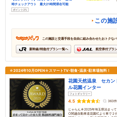
時チェックアウト 最大21時間滞在可能
ポイント2%
この施
この施設と交通手段を自由に組み合わせたおトクな
新幹線/特急付プラン一覧へ
航空券付プラ
☆2024年10月OPEN☆スマートTV･朝食･温泉･駐車場無料！
花園天然温泉 セカン
ル花園インター
フォトギャラリー
4.5
363件
じゃらん☆2025年埼玉県泊まっ
○関越自動車道花園ICより車で２分！