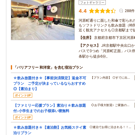
フォトギャラリー
4.4
288件
河原町通りに面した和傘で彩られ
もソフトドリンクも飲み放題（時
近く観光アクセスも◎京都駅まで徒
住所
京都府京都市下京区河原
アクセス
JR京都駅中央出口か
バスで3つめ「河原町正面」バス停
条駅から徒歩6分。
「バリアフリー 和洋室」を含む宿泊プラン
☆飲み放題付き☆【事前決済限定】返金不可
【プラン内容】 ◎すでに出…
プラン ご予定が決まっているならおすすめ
◎【素泊まり】
ポイントUP
【ファミリー応援プラン】素泊り☆飲み放題
◇お子様大歓迎♪ ご家族の…
付♪小学生までのお子様添い寝無料
ポイントUP
☆飲み放題付き☆【連泊割】お気軽ステイ素
◎連泊でお得に泊まれる！！…
泊りプラン