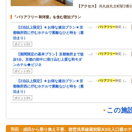
アクセス
烏丸線丸太町駅2番
「バリアフリー 和洋室」を含む宿泊プラン
【2泊以上限定】★お得な連泊プラン★京
…。 ・
バリアフリー
対応（…
都御所西に佇むホテルで素敵なひと時を（素
泊まり）
ポイント2%
【期間限定の基本プラン】京都御所まで徒
…） ・
バリアフリー
対応（…
歩1分。京都の街中に溶け込む上質な和モダ
ンホテル◆ビジネ
ポイント2%
【2泊以上限定】★お得な連泊プラン★京
…。 ・
バリアフリー
対応（…
都御所西に佇むホテルで素敵なひと時を（素
泊まり）
ポイント2%
この施
羽田・成田から乗り換え不要、都営浅草線蔵前駅A3出入口横ホテ