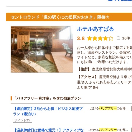
セントロランド「道の駅くにの松原おおさき」隣接☆
ホテルあすぱる
3.8
36件
お一人様から団体様まで幅広く対
意し、温泉やレストラン、会議室
サイトなど、多彩な施設を備えて
にも快適にご利用いただけます。
住所
鹿児島県曽於郡大崎町神
アクセス
鹿児島空港より車で1
港/さんふらわあ志布志フェリータ
より車で16分
「バリアフリー 和洋室」を含む宿泊プラン
【連泊限定】2泊からお得！ビジネス応援プ
…だける
バリアフリー
のお部…
ラン（素泊り）
ポイント2%
【温泉休館日は価格で還元！】アクティブな
…だける
バリアフリー
のお部…