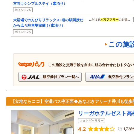
方向けシンプルステイ（素泊り）
ポイント2%
大浴場でのんびりリラックス♪道の駅隣接だ
…だける
バリアフリー
のお部…
から広々駐車場完備！(素泊り）
ポイント2%
この施
この施設と交通手段を自由に組み合わせたおトクな
航空券付プラン一覧へ
航空券付プラン
【立地ならココ】空港バス停正面◆あなぶきアリーナ香川も徒歩
リーガホテルゼスト高
フォトギャラリー
4.2
1,728