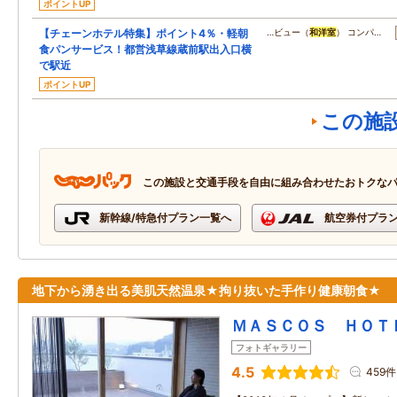
ポイントUP
【チェーンホテル特集】ポイント4％・軽朝
…ビュー（
和洋室
） コンパ…
食パンサービス！都営浅草線蔵前駅出入口横
で駅近
ポイントUP
この施
この施設と交通手段を自由に組み合わせたおトクな
新幹線/特急付プラン一覧へ
航空券付プラ
地下から湧き出る美肌天然温泉★拘り抜いた手作り健康朝食★
ＭＡＳＣＯＳ ＨＯＴ
フォトギャラリー
4.5
459件