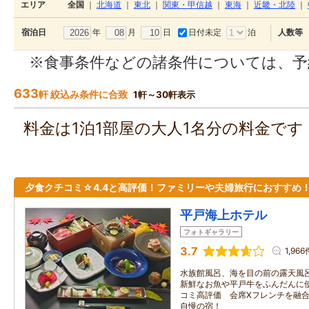
エリア
全国
｜
北海道
｜
東北
｜
関東・甲信越
｜
東海
｜
近畿・北陸
｜
年
月
日
日付未定
泊
宿泊日
人数等
※食事条件などの諸条件については、予
633
軒 絞込み条件に合致
1軒～30軒表示
料金は1泊1部屋の大人1名分の料金で
夕食クチコミ☆4.4と高評価！ファミリーや夫婦旅行におすすめ
平戸海上ホテル
フォトギャラリー
3.7
1,966
水族館風呂、海を目の前の露天風呂
新鮮なお魚や平戸牛をふんだんに使
コミ高評価 会席Xフレンチを融合
自慢の宿！