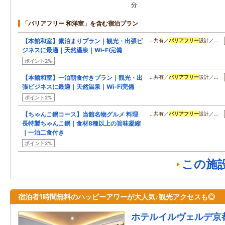
分
「バリアフリー 和洋室」を含む宿泊プラン
【本館和室】素泊まりプラン｜観光・出張ビ
…共有／
バリアフリー
設計／…
ジネスに最適｜天然温泉｜Wi-Fi完備
ポイント2%
【本館和室】一泊朝食付きプラン｜観光・出
…共有／
バリアフリー
設計／…
張ビジネスに最適｜天然温泉｜Wi-Fi完備
ポイント2%
【ちゃんこ鍋コース】当館名物グルメ 料理
…共有／
バリアフリー
設計／…
長特製ちゃんこ鍋｜食材8種以上の旨味凝縮
｜一泊二食付き
ポイント2%
この施
宿泊者1時間無料のハッピーアワーが大人気♪観光アクセスも◎
ホテルイルヴェルデ京