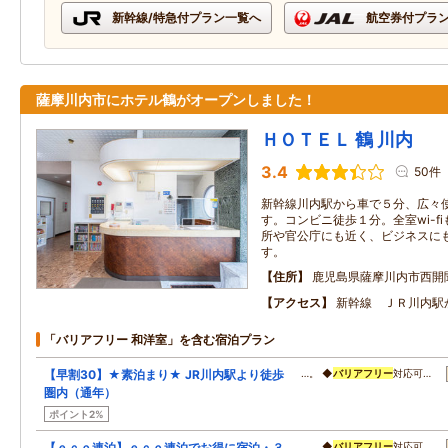
新幹線/特急付プラン一覧へ
航空券付プラ
薩摩川内市にホテル鶴がオープンしました！
ＨＯＴＥＬ 鶴 川内
3.4
50件
新幹線川内駅から車で５分、広々
す。コンビニ徒歩１分。全室wi-f
所や官公庁にも近く、ビジネスに
す。
住所
鹿児島県薩摩川内市西開
アクセス
新幹線 ＪＲ川内駅
「バリアフリー 和洋室」を含む宿泊プラン
【早割30】★素泊まり★ JR川内駅より徒歩
…。 ◆
バリアフリー
対応可…
圏内（通年）
ポイント2%
【ｅｃｏ連泊】ｅｃｏ連泊でお得に宿泊・３
…。 ◆
バリアフリー
対応可…