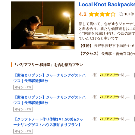
Local Knot Backpa
4.2
101件
話して書いて、心が通うジャーナリ
と向き合う、新たな価値観をお土産
う“体験をお届け ぜひ、今回の旅
ていただけると幸いです
住所
長野県長野市中御所１‐６
アクセス
長野駅・善光寺口か
「バリアフリー 和洋室」を含む宿泊プラン
【素泊まりプラン】ジャーナリングゲストハ
…意】
バリアフリー
に関し…
ウス｜長野駅徒歩5分
ポイント2%
【素泊まりプラン】ジャーナリングゲストハ
…意】
バリアフリー
に関し…
ウス｜長野駅徒歩5分
ポイント2%
【クラフトノート作り体験(￥1.500)&ジャ
…意】
バリアフリー
に関し…
ーナリングゲストハウス素泊まりプラン】
ポイント2%