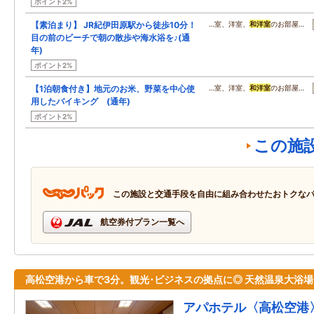
ポイント2%
【素泊まり】 JR紀伊田原駅から徒歩10分！
…室、洋室、
和洋室
のお部屋…
目の前のビーチで朝の散歩や海水浴を♪(通
年)
ポイント2%
【1泊朝食付き】地元のお米、野菜を中心使
…室、洋室、
和洋室
のお部屋…
用したバイキング (通年)
ポイント2%
この施
この施設と交通手段を自由に組み合わせたおトクな
航空券付プラン一覧へ
高松空港から車で3分。観光･ビジネスの拠点に◎ 天然温泉大浴場
アパホテル〈高松空港