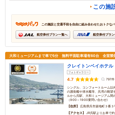
この施
この施設と交通手段を自由に組み合わせたおトクな
航空券付プラン一覧へ
航空券付プラン
大和ミュージアムまで車で5分 無料平面駐車場有60台 全室禁
クレイトンベイホテル
フォトギャラリー
4.7
797件
シングル、コンフォートルーム以
の護衛艦や潜水艦等、呉湾の眺望を
ルから呉駅、大和ミュージアム間
（9:00～19:00要問い合わせ)
住所
広島県呉市築地町３番３
アクセス
JR呉駅よりお車で