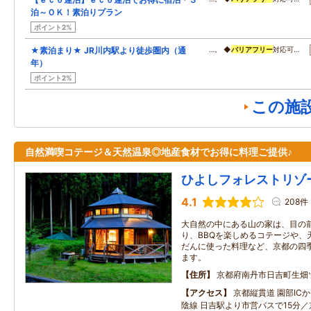
泊～ＯＫ！素泊りプラン
ポイント2%
★素泊まり★ JR川内駅より徒歩圏内（通
…。 ◆
バリアフリー
対応可…
年）
ポイント2%
この施
自然満喫コテージ＆天然温泉◎地産食材でお得に料理ご提供♪
ひよしフォレストリゾ
4.1
208件
大自然の中にある山の家は、目の
り、BBQを楽しめるコテージや、
だんに使った料理など、京都の四
ます。
住所
京都府南丹市日吉町生畑
アクセス
京都縦貫道 園部ICか
陰線 日吉駅より市営バスで15分／