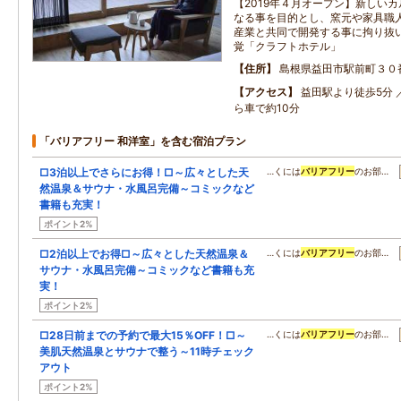
【2019年４月オープン】新しい
なる事を目的とし、窯元や家具職
産業と共同で開発する事に拘り抜
覚「クラフトホテル」
住所
島根県益田市駅前町３０
アクセス
益田駅より徒歩5分 
ら車で約10分
「バリアフリー 和洋室」を含む宿泊プラン
□3泊以上でさらにお得！□～広々とした天
…くには
バリアフリー
のお部…
然温泉＆サウナ・水風呂完備～コミックなど
書籍も充実！
ポイント2%
□2泊以上でお得□～広々とした天然温泉＆
…くには
バリアフリー
のお部…
サウナ・水風呂完備～コミックなど書籍も充
実！
ポイント2%
□28日前までの予約で最大15％OFF！□～
…くには
バリアフリー
のお部…
美肌天然温泉とサウナで整う～11時チェック
アウト
ポイント2%