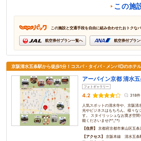
この施
この施設と交通手段を自由に組み合わせたおトクな
航空券付プラン一覧へ
航空券付プラン
京阪清水五条駅から徒歩1分！コスパ・タイパ・メンパ◎のホテル
アーバイン京都 清水五
フォトギャラリー
4.2
318件
人気スポットの清水寺や、京阪清
光やビジネスはもちろん、様々な
す。 スタイリッシュなお寛ぎ空間
能くださいませ(*^_^*)
住所
京都府京都市東山区五条
アクセス
京阪本線 清水五条