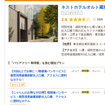
ネストホテルオルト蔵
フォトギャラリー
3.6
56件
羽田空港・成田空港から乗り換え不
出入口横で雨の日もラクラク移動で
浅草・上野まで徒歩圏内、東京観光
食パンサービスあり。
住所
東京都台東区蔵前３‐１‐
アクセス
へ灘・成田空港から
営浅草線蔵前駅A3出入口横／浅草
「バリアフリー 和洋室」を含む宿泊プラン
【3泊以上でお得に！/軽朝食パンサービス】
…ビュー（
和洋室
） コンパ…
都営浅草線蔵前駅出入口横、アクセスに便利
なホテル！
ポイントUP
【じゃらんのお得な10日間】軽朝食パンサー
…ビュー（
和洋室
） コンパ…
ビス！都営浅草線蔵前駅出入口横、アクセス
に便利なホテル