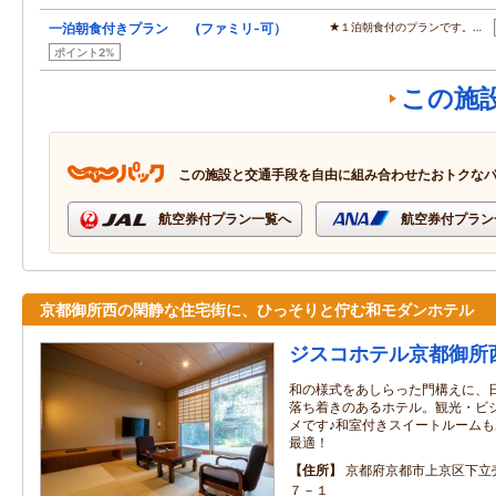
一泊朝食付きプラン (ファミリ-可）
★１泊朝食付のプランです。…
ポイント2%
この施
この施設と交通手段を自由に組み合わせたおトクな
航空券付プラン一覧へ
航空券付プラン
京都御所西の閑静な住宅街に、ひっそりと佇む和モダンホテル
ジスコホテル京都御所
和の様式をあしらった門構えに、
落ち着きのあるホテル。観光・ビ
メです♪和室付きスイートルーム
最適！
住所
京都府京都市上京区下立
７－１