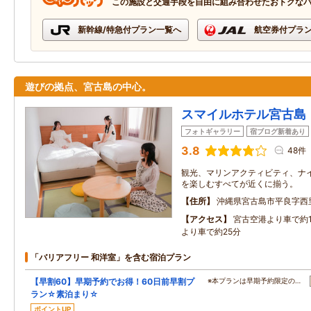
この施設と交通手段を自由に組み合わせたおトクな
新幹線/特急付プラン一覧へ
航空券付プラ
遊びの拠点、宮古島の中心。
スマイルホテル宮古島
フォトギャラリー
宿ブログ新着あり
3.8
48件
観光、マリンアクティビティ、ナイ
を楽しむすべてが近くに揃う。
住所
沖縄県宮古島市平良字西
アクセス
宮古空港より車で約
より車で約25分
「バリアフリー 和洋室」を含む宿泊プラン
【早割60】早期予約でお得！60日前早割プ
※本プランは早期予約限定の…
ラン☆素泊まり☆
ポイントUP