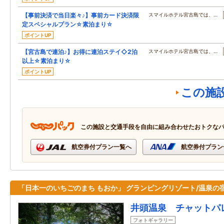
【事前決済で当日楽々♪】事前カード決済限
スマイルホテル宮古島では、…
定スペシャルプラン☆素泊まり☆
ポイントUP
【宮古島で連泊♪】お得に連泊ステイ◇2泊
スマイルホテル宮古島では、…
以上☆素泊まり☆
ポイントUP
この施
この施設と交通手段を自由に組み合わせたおトクな
航空券付プラン一覧へ
航空券付プラン
「日本一のいちごのまち もおか」 グランピングリゾート/温泉の
井頭温泉 チャットパ
フォトギャラリー