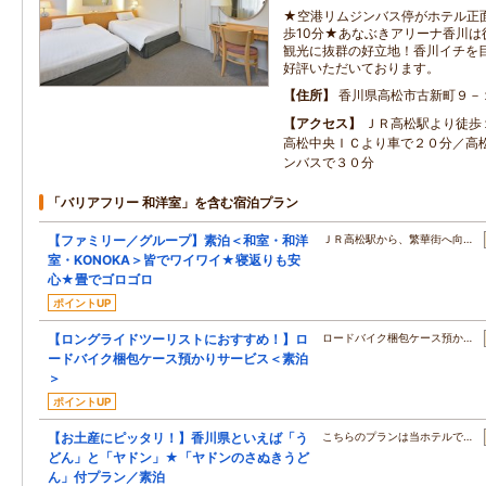
★空港リムジンバス停がホテル正
歩10分★あなぶきアリーナ香川
観光に抜群の好立地！香川イチを
好評いただいております。
住所
香川県高松市古新町９－
アクセス
ＪＲ高松駅より徒歩
高松中央ＩＣより車で２０分／高
ンバスで３０分
「バリアフリー 和洋室」を含む宿泊プラン
【ファミリー／グループ】素泊＜和室・和洋
ＪＲ高松駅から、繁華街へ向…
室・KONOKA＞皆でワイワイ★寝返りも安
心★畳でゴロゴロ
ポイントUP
【ロングライドツーリストにおすすめ！】ロ
ロードバイク梱包ケース預か…
ードバイク梱包ケース預かりサービス＜素泊
＞
ポイントUP
【お土産にピッタリ！】香川県といえば「う
こちらのプランは当ホテルで…
どん」と「ヤドン」★「ヤドンのさぬきうど
ん」付プラン／素泊