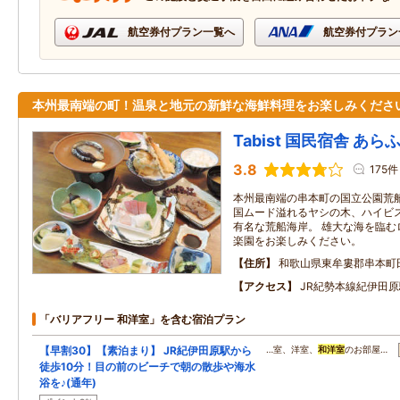
航空券付プラン一覧へ
航空券付プラン
本州最南端の町！温泉と地元の新鮮な海鮮料理をお楽しみくださ
Tabist 国民宿舎 あ
3.8
175件
本州最南端の串本町の国立公園荒船
国ムード溢れるヤシの木、ハイビ
有名な荒船海岸。 雄大な海を臨む
楽園をお楽しみください。
住所
和歌山県東牟婁郡串本町
アクセス
JR紀勢本線紀伊田原
「バリアフリー 和洋室」を含む宿泊プラン
【早割30】【素泊まり】 JR紀伊田原駅から
…室、洋室、
和洋室
のお部屋…
徒歩10分！目の前のビーチで朝の散歩や海水
浴を♪(通年)