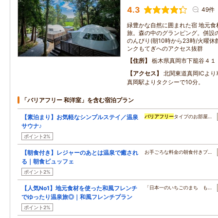
4.3
49件
緑豊かな自然に囲まれた宿 地元食
旅。森の中のグランピング。併設
のんびり(朝10時から23時/火曜
ンクもてぎへのアクセス抜群
住所
栃木県真岡市下籠谷４１
アクセス
北関東道真岡ICより
真岡駅よりタクシーで10分。
「バリアフリー 和洋室」を含む宿泊プラン
【素泊まり】お気軽なシンプルステイ／温泉
バリアフリー
タイプのお部屋…
サウナ♪
ポイント2%
【朝食付き】レジャーのあとは温泉で癒され
お手ごろな料金の朝食付きプ…
る｜朝食ビュッフェ
ポイント2%
【人気No1】地元食材を使った和風フレンチ
「日本一のいちごのまち も…
でゆったり温泉旅◎｜和風フレンチプラン
ポイント2%