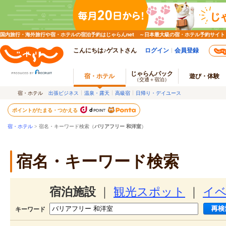
国内旅行・海外旅行や宿・ホテルの宿泊予約はじゃらんnet ～日本最大級の宿・ホテル予約サイト
こんにちは♪ゲストさん
ログイン
会員登録
じゃらんパック
宿・ホテル
遊び・体験
（交通＋宿泊）
宿・ホテル
出張ビジネス
温泉・露天
高級宿
日帰り・デイユース
ポイントがたまる・つかえる
宿・ホテル
> 宿名・キーワード検索（
バリアフリー 和洋室
）
宿名・キーワード検索
宿泊施設
｜
観光スポット
｜
イ
キーワード