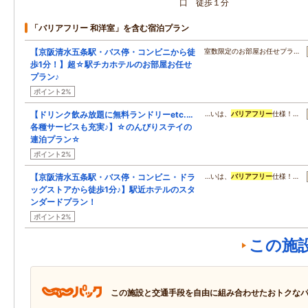
口 徒歩１分
「バリアフリー 和洋室」を含む宿泊プラン
【京阪清水五条駅・バス停・コンビニから徒
室数限定のお部屋お任せプラ…
歩1分！】超☆駅チカホテルのお部屋お任せ
プラン♪
ポイント2%
【ドリンク飲み放題に無料ランドリーetc.…
…いは、
バリアフリー
仕様！…
各種サービスも充実♪】☆のんびりステイの
連泊プラン☆
ポイント2%
【京阪清水五条駅・バス停・コンビニ・ドラ
…いは、
バリアフリー
仕様！…
ッグストアから徒歩1分♪】駅近ホテルのスタ
ンダードプラン！
ポイント2%
この施
この施設と交通手段を自由に組み合わせたおトクな