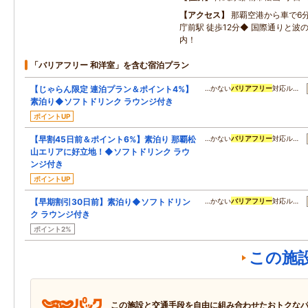
アクセス
那覇空港から車で6
庁前駅 徒歩12分◆ 国際通りと波
内！
「バリアフリー 和洋室」を含む宿泊プラン
【じゃらん限定 連泊プラン＆ポイント4%】
…かない
バリアフリー
対応ル…
素泊り◆ソフトドリンク ラウンジ付き
ポイントUP
【早割45日前＆ポイント6%】素泊り 那覇松
…かない
バリアフリー
対応ル…
山エリアに好立地！◆ソフトドリンク ラウ
ンジ付き
ポイントUP
【早期割引30日前】素泊り◆ソフトドリン
…かない
バリアフリー
対応ル…
ク ラウンジ付き
ポイント2%
この施
この施設と交通手段を自由に組み合わせたおトクな