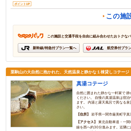
ポイントUP
この施
この施設と交通手段を自由に組み合わせたおトクな
新幹線/特急付プラン一覧へ
航空券付プラ
栗駒山の大自然に抱かれた、天然温泉と静かな１棟貸しコテージ
真湯コテージ
自然に囲まれた静かな一軒家で 静
ください。 自慢の真湯温泉は宿泊
ます。 内湯と露天風呂で異なる泉
さい。
住所
岩手県一関市厳美町字真
アクセス
東北自動車道・一関I
線を西へ約30分進みます。近隣に