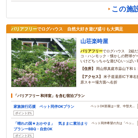
この施
バリアフリー
でログハウス 自然大好き遊び盛りも大満足
山荘楽時屋
バリアフリー
でログハウス 2組
コ・ハンモック・懐かしの野球ゲ
いけどちっちゃな遊び心いっぱい 寝
住所
岡山県真庭市蒜山下和１
アクセス
米子道湯原IC下車右
原スキー場方面へ右折
「バリアフリー 和洋室」を含む宿泊プラン
家族旅行応援 ペット同伴OKプラン
ペットOK部屋は一室、中型犬…
ポイント2%
「晴れの国★おかやま」 気ままに素泊まり
ペット同伴希望の方は「ペッ…
プランーBBQ・自炊OK
ポイント2%