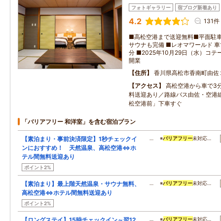
フォトギャラリー
宿ブログ新着あり
4.2
131件
■高松空港まで送迎無料■平面駐車
サウナも完備 ■レオマワールド 車で
分 ■2025年10月29日（水）
開業
住所
香川県高松市香南町由佐
アクセス
高松空港から車で3
料送迎あり／路線バス由佐・空港
松空港前」下車すぐ
「バリアフリー 和洋室」を含む宿泊プラン
【素泊まり・事前決済限定】1秒チェックイ
… ※
バリアフリー
未対応…
ンにおすすめ！ 天然温泉、高松空港⇔ホ
テル間無料送迎あり
ポイント2%
【素泊まり】最上階天然温泉・サウナ無料、
… ※
バリアフリー
未対応…
高松空港⇔ホテル間無料送迎あり
ポイント2%
【ロングステイ】15時チェックイン～翌12
… ※
バリアフリー
未対応…