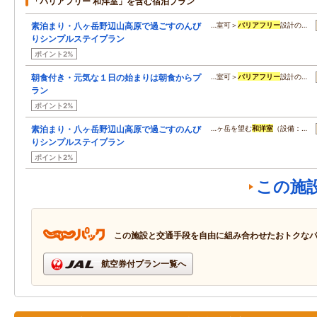
「バリアフリー 和洋室」を含む宿泊プラン
素泊まり・八ヶ岳野辺山高原で過ごすのんび
…室可＞
バリアフリー
設計の…
りシンプルステイプラン
ポイント2%
朝食付き・元気な１日の始まりは朝食からプ
…室可＞
バリアフリー
設計の…
ラン
ポイント2%
素泊まり・八ヶ岳野辺山高原で過ごすのんび
…ヶ岳を望む
和洋室
（設備：…
りシンプルステイプラン
ポイント2%
この施
この施設と交通手段を自由に組み合わせたおトクな
航空券付プラン一覧へ