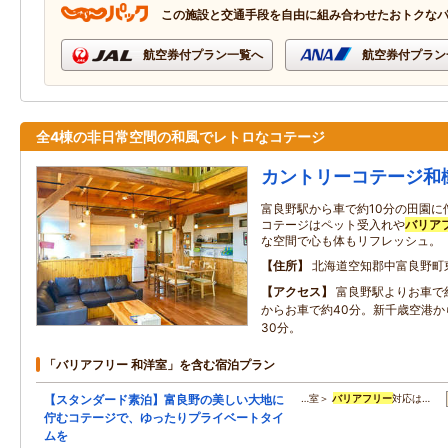
この施設と交通手段を自由に組み合わせたおトクな
航空券付プラン一覧へ
航空券付プラン
全4棟の非日常空間の和風でレトロなコテージ
カントリーコテージ和
富良野駅から車で約10分の田園に
コテージはペット受入れや
バリア
な空間で心も体もリフレッシュ。
住所
北海道空知郡中富良野町
アクセス
富良野駅よりお車で
からお車で約40分。新千歳空港か
30分。
「バリアフリー 和洋室」を含む宿泊プラン
【スタンダード素泊】富良野の美しい大地に
…室＞
バリアフリー
対応は…
佇むコテージで、ゆったりプライベートタイ
ムを