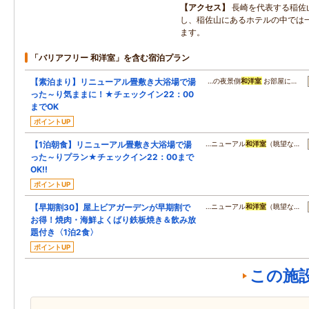
アクセス
長崎を代表する稲佐
し、稲佐山にあるホテルの中では
ます。
「バリアフリー 和洋室」を含む宿泊プラン
【素泊まり】リニューアル畳敷き大浴場で湯
…の夜景側
和洋室
お部屋に…
った～り気ままに！★チェックイン22：00
までOK
ポイントUP
【1泊朝食】リニューアル畳敷き大浴場で湯
…ニューアル
和洋室
（眺望な…
った～りプラン★チェックイン22：00まで
OK!!
ポイントUP
【早期割30】屋上ビアガーデンが早期割で
…ニューアル
和洋室
（眺望な…
お得！焼肉・海鮮よくばり鉄板焼き＆飲み放
題付き〈1泊2食〉
ポイントUP
この施