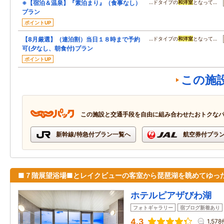
※【宿泊＆温泉】『素泊まり』（食事なし）
…ドタイプの
和洋室
となって…
プラン
ポイントUP
【8月厳選】（連泊割）当日１８時まで予約
…ドタイプの
和洋室
となって…
可(夕なし、朝食付)プラン
ポイントUP
この施
この施設と交通手段を自由に組み合わせたおトクな
新幹線/特急付プラン一覧へ
航空券付プラ
■７階展望浴場■とレイクビューの客室から琵琶湖を眺めてゆっ
ホテルピアザびわ湖
フォトギャラリー
宿ブログ新着あり
4.3
1,57