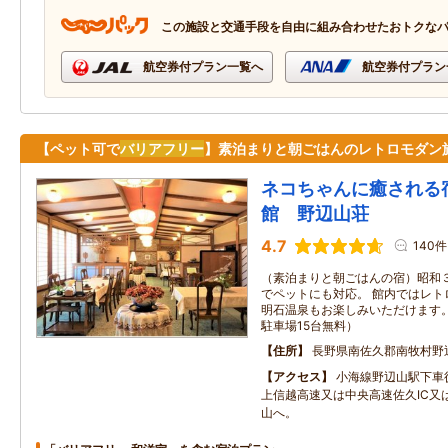
この施設と交通手段を自由に組み合わせたおトクな
航空券付プラン一覧へ
航空券付プラン
【ペット可で
バリアフリー
】素泊まりと朝ごはんのレトロモダン
ネコちゃんに癒される
館 野辺山荘
4.7
140件
（素泊まりと朝ごはんの宿）昭和
でペットにも対応。 館内ではレト
明石温泉もお楽しみいただけます。 （C
駐車場15台無料）
住所
長野県南佐久郡南牧村野辺
アクセス
小海線野辺山駅下車
上信越高速又は中央高速佐久IC又
山へ。