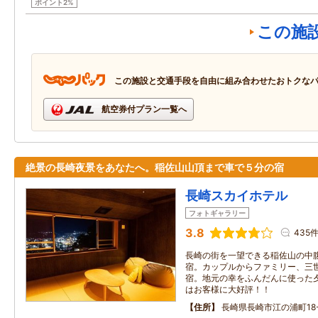
ポイント2%
この施
この施設と交通手段を自由に組み合わせたおトクな
航空券付プラン一覧へ
絶景の長崎夜景をあなたへ。稲佐山山頂まで車で５分の宿
長崎スカイホテル
フォトギャラリー
3.8
435
長崎の街を一望できる稲佐山の中
宿。カップルからファミリー、三
宿。地元の幸をふんだんに使った
はお客様に大好評！！
住所
長崎県長崎市江の浦町18-