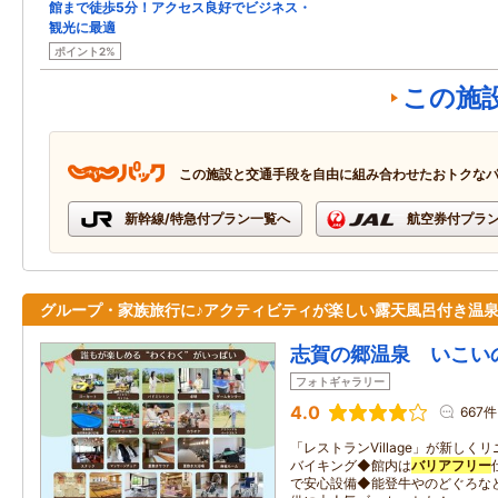
館まで徒歩5分！アクセス良好でビジネス・
観光に最適
ポイント2%
この施
この施設と交通手段を自由に組み合わせたおトクな
新幹線/特急付プラン一覧へ
航空券付プラ
グループ・家族旅行に♪アクティビティが楽しい露天風呂付き温
志賀の郷温泉 いこい
フォトギャラリー
4.0
667件
「レストランVillage」が新し
バイキング◆館内は
バリアフリー
で安心設備◆能登牛やのどぐろな