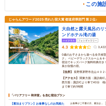
この施
じゃらんアワード2025 売れた宿大賞 都道府県部門 第２位♪
大自然と露天風呂のリ
ンドホテル滝の湯
ハイクラス
フォトギャラリー
4.3
3,42
0歳のお子さまから遊べる全天候
ク」 ベビーデラックスルーム＆キ
宿泊でキッズパーク無料特典付き！
泉が自慢の宿。
住所
長野県茅野市北山４０２
アクセス
関東方面：諏訪南IC
西方面：諏訪ICより車で40分 
まで車で約1時間
「バリアフリー 和洋室」を含む宿泊プラン
【素泊まりプラン】お食事なしのお気軽た
お食事がご不要の方、素泊ま…