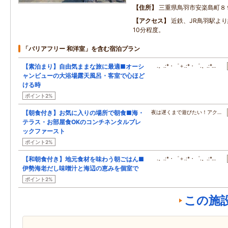
住所
三重県鳥羽市安楽島町８
アクセス
近鉄、JR鳥羽駅よ
10分程度。
「バリアフリー 和洋室」を含む宿泊プラン
【素泊まり】自由気ままな旅に最適■オーシ
.。.:*・゜＋.:*・゜.。.:*…
ャンビューの大浴場露天風呂・客室で心ほど
ける時
ポイント2%
【朝食付き】お気に入りの場所で朝食■海・
夜は遅くまで遊びたい！アク…
テラス・お部屋食OKのコンチネンタルブレ
ックファースト
ポイント2%
【和朝食付き】地元食材を味わう朝ごはん■
.。.:*・゜＋.:*・゜.。.:*…
伊勢海老だし味噌汁と海辺の恵みを個室で
ポイント2%
この施