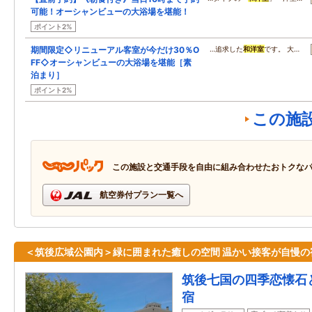
可能！オーシャンビューの大浴場を堪能！
ポイント2%
期間限定◇リニューアル客室が今だけ30％O
…追求した
和洋室
です。 大…
FF◇オーシャンビューの大浴場を堪能［素
泊まり］
ポイント2%
この施
この施設と交通手段を自由に組み合わせたおトクな
航空券付プラン一覧へ
＜筑後広域公園内＞緑に囲まれた癒しの空間 温かい接客が自慢の
筑後七国の四季恋懐石
宿