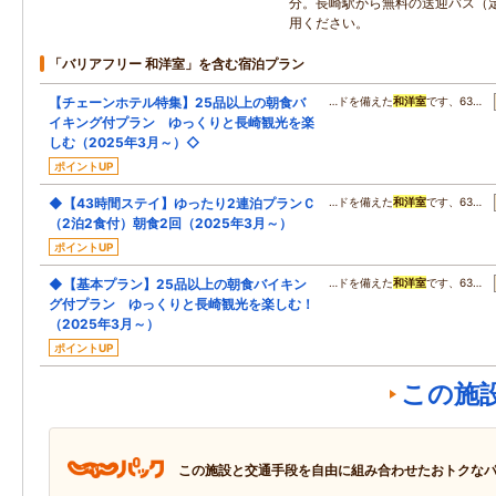
分。長崎駅から無料の送迎バス（
用ください。
「バリアフリー 和洋室」を含む宿泊プラン
【チェーンホテル特集】25品以上の朝食バ
…ドを備えた
和洋室
です、63…
イキング付プラン ゆっくりと長崎観光を楽
しむ（2025年3月～）◇
ポイントUP
◆【43時間ステイ】ゆったり2連泊プランＣ
…ドを備えた
和洋室
です、63…
（2泊2食付）朝食2回（2025年3月～）
ポイントUP
◆【基本プラン】25品以上の朝食バイキン
…ドを備えた
和洋室
です、63…
グ付プラン ゆっくりと長崎観光を楽しむ！
（2025年3月～）
ポイントUP
この施
この施設と交通手段を自由に組み合わせたおトクな