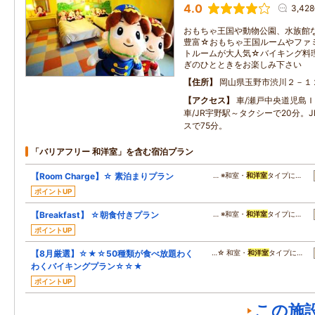
4.0
3,42
おもちゃ王国や動物公園、水族館
豊富☆おもちゃ王国ルームやファ
トルームが大人気☆バイキング料
ぎのひとときをお楽しみ下さい
住所
岡山県玉野市渋川２－１
アクセス
車/瀬戸中央道児島Ｉ
車/JR宇野駅～タクシーで20分。
スで75分。
「バリアフリー 和洋室」を含む宿泊プラン
【Room Charge】☆ 素泊まりプラン
… ※和室・
和洋室
タイプに…
ポイントUP
【Breakfast】 ☆朝食付きプラン
… ※和室・
和洋室
タイプに…
ポイントUP
【8月厳選】☆★☆50種類が食べ放題わく
…☆ 和室・
和洋室
タイプに…
わくバイキングプラン☆☆★
ポイントUP
この施