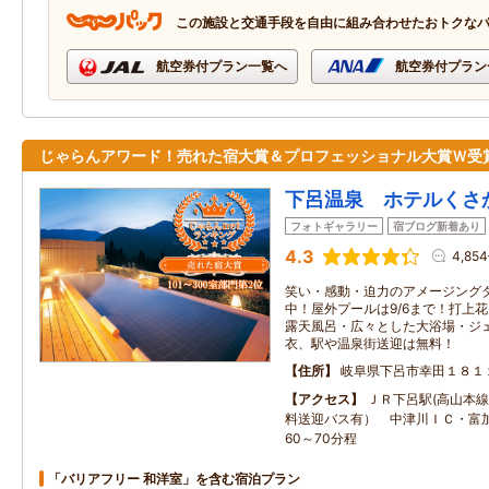
この施設と交通手段を自由に組み合わせたおトクな
航空券付プラン一覧へ
航空券付プラン
じゃらんアワード！売れた宿大賞＆プロフェッショナル大賞Ｗ受
下呂温泉 ホテルくさ
フォトギャラリー
宿ブログ新着あり
4.3
4,85
笑い・感動・迫力のアメージング
中！屋外プールは9/6まで！打上花
露天風呂・広々とした大浴場・ジ
衣、駅や温泉街送迎は無料！
住所
岐阜県下呂市幸田１８１
アクセス
ＪＲ下呂駅(高山本線
料送迎バス有） 中津川ＩＣ・富
60～70分程
「バリアフリー 和洋室」を含む宿泊プラン