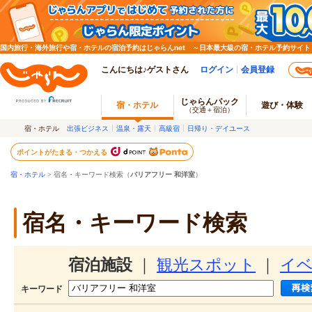
国内旅行・海外旅行や宿・ホテルの宿泊予約はじゃらんnet ～日本最大級の宿・ホテル予約サイト
こんにちは♪ゲストさん
ログイン
会員登録
じゃらんパック
宿・ホテル
遊び・体験
（交通＋宿泊）
宿・ホテル
出張ビジネス
温泉・露天
高級宿
日帰り・デイユース
ポイントがたまる・つかえる
宿・ホテル
> 宿名・キーワード検索（
バリアフリー 和洋室
）
宿名・キーワード検索
宿泊施設
｜
観光スポット
｜
イ
キーワード