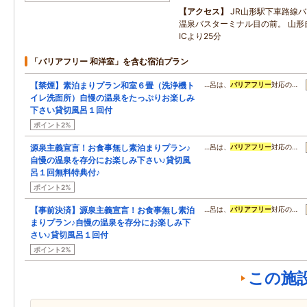
アクセス
JR山形駅下車路線バ
温泉バスターミナル目の前。 山形
ICより25分
「バリアフリー 和洋室」を含む宿泊プラン
【禁煙】素泊まりプラン和室６畳（洗浄機ト
…呂は、
バリアフリー
対応の…
イレ洗面所）自慢の温泉をたっぷりお楽しみ
下さい貸切風呂１回付
ポイント2%
源泉主義宣言！お食事無し素泊まりプラン♪
…呂は、
バリアフリー
対応の…
自慢の温泉を存分にお楽しみ下さい♪貸切風
呂１回無料特典付♪
ポイント2%
【事前決済】源泉主義宣言！お食事無し素泊
…呂は、
バリアフリー
対応の…
まりプラン♪自慢の温泉を存分にお楽しみ下
さい♪貸切風呂１回付
ポイント2%
この施