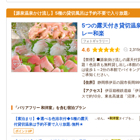
【源泉温泉かけ流し】5種の貸切風呂は予約不要で入り放題♪
5つの露天付き貸切温
レー和楽
フォトギャラリー
4.6
2,31
【禁煙】■源泉掛け流しの露天付
題！色浴衣も無料貸し出し♪本館
は徒歩１～2分の本館でバイキング
ご承知ください。
住所
静岡県伊豆の国市長岡995
アクセス
伊豆箱根鉄道線「伊
スで約10分。東名高速道「沼津」
「バリアフリー 和洋室」を含む宿泊プラン
【素泊まり】◆選べる色浴衣付◆5種の露天
…せん。 ※
和洋室
タイプを…
付貸切温泉は予約不要で入り放題♪無料★
ポイントUP