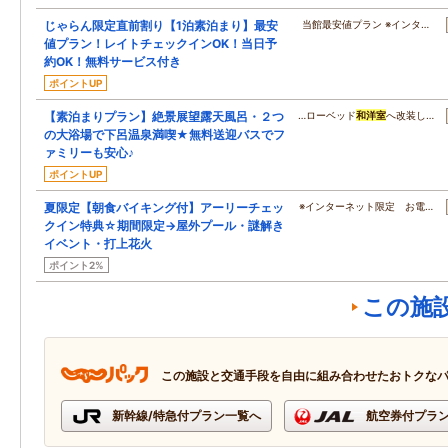
じゃらん限定直前割り【1泊素泊まり】最安
当館最安値プラン ※インタ…
値プラン！レイトチェックインOK！当日予
約OK！無料サービス付き
ポイントUP
【素泊まりプラン】絶景展望露天風呂・２つ
…ローベッド
和洋室
へ改装し…
の大浴場で下呂温泉満喫★無料送迎バスでフ
ァミリーも安心♪
ポイントUP
夏限定【朝食バイキング付】アーリーチェッ
※インターネット限定 お電…
クイン特典☆期間限定→屋外プール・謎解き
イベント・打上花火
ポイント2%
この施
この施設と交通手段を自由に組み合わせたおトクな
新幹線/特急付プラン一覧へ
航空券付プラ