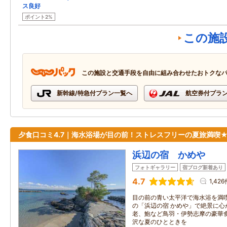
ス良好
ポイント2%
この施
この施設と交通手段を自由に組み合わせたおトクな
新幹線/特急付プラン一覧へ
航空券付プラ
夕食口コミ4.7｜海水浴場が目の前！ストレスフリーの夏旅満喫
浜辺の宿 かめや
フォトギャラリー
宿ブログ新着あり
4.7
1,426
目の前の青い太平洋で海水浴を満
の「浜辺の宿 かめや」で絶景に心
老、鮑など鳥羽・伊勢志摩の豪華
沢な夏のひとときを