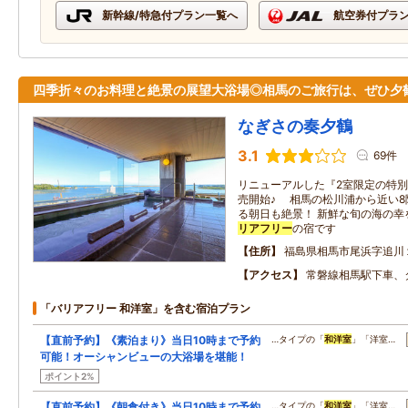
新幹線/特急付プラン一覧へ
航空券付プラ
四季折々のお料理と絶景の展望大浴場◎相馬のご旅行は、ぜひ夕
なぎさの奏夕鶴
3.1
69件
リニューアルした『2室限定の特別
売開始♪ 相馬の松川浦から近い
る朝日も絶景！ 新鮮な旬の海の幸
リアフリー
の宿です
住所
福島県相馬市尾浜字追川
アクセス
常磐線相馬駅下車、
「バリアフリー 和洋室」を含む宿泊プラン
【直前予約】《素泊まり》当日10時まで予約
…タイプの「
和洋室
」「洋室…
可能！オーシャンビューの大浴場を堪能！
ポイント2%
【直前予約】《朝食付き》当日10時まで予約
…タイプの「
和洋室
」「洋室…