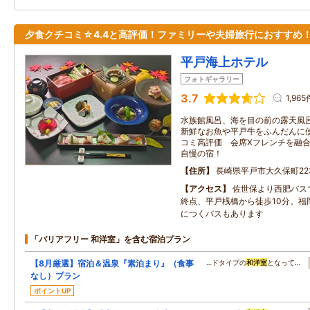
夕食クチコミ☆4.4と高評価！ファミリーや夫婦旅行におすすめ
平戸海上ホテル
フォトギャラリー
3.7
1,965
水族館風呂、海を目の前の露天風呂
新鮮なお魚や平戸牛をふんだんに使
コミ高評価 会席Xフレンチを融合
自慢の宿！
住所
長崎県平戸市大久保町223
アクセス
佐世保より西肥バスで
終点、平戸桟橋から徒歩10分。福
につくバスもあります
「バリアフリー 和洋室」を含む宿泊プラン
【8月厳選】宿泊＆温泉『素泊まり』（食事
…ドタイプの
和洋室
となって…
なし）プラン
ポイントUP