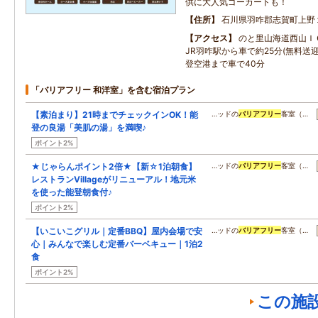
供に大人気ゴーカートも！
住所
石川県羽咋郡志賀町上野
アクセス
のと里山海道西山Ｉ
JR羽咋駅から車で約25分(無料送
登空港まで車で40分
「バリアフリー 和洋室」を含む宿泊プラン
【素泊まり】21時までチェックインOK！能
…ッドの
バリアフリー
客室（…
登の良湯「美肌の湯」を満喫♪
ポイント2%
★じゃらんポイント2倍★【新☆1泊朝食】
…ッドの
バリアフリー
客室（…
レストランVillageがリニューアル！地元米
を使った能登朝食付♪
ポイント2%
【いこいこグリル｜定番BBQ】屋内会場で安
…ッドの
バリアフリー
客室（…
心｜みんなで楽しむ定番バーベキュー｜1泊2
食
ポイント2%
この施