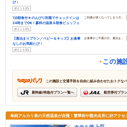
び！
ポイント2%
1泊朝食付★のんびり到着でチェックインは
ご到着が遅くなってしまう方…
24時までOK！蓼科の温泉＆朝食ビュッフェ
ポイント2%
【素泊まりプラン／ベビー＆キッズ】お食事
お食事がご不要の方、素泊ま…
なしのお気軽たび！
ポイント2%
この施
この施設と交通手段を自由に組み合わせたおトクな
新幹線/特急付プラン一覧へ
航空券付プラ
単純アルカリ泉の天然温泉が自慢！繁華街や観光名所に好アクセ
ホテル吹上荘