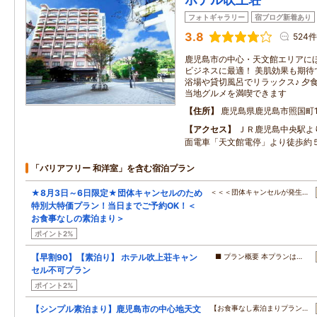
フォトギャラリー
宿ブログ新着あり
3.8
524件
鹿児島市の中心・天文館エリアに
ビジネスに最適！ 美肌効果も期待
浴場や貸切風呂でリラックス♪ 夕
当地グルメを満喫できます
住所
鹿児島県鹿児島市照国町18
アクセス
ＪＲ鹿児島中央駅よ
面電車「天文館電停」より徒歩約
「バリアフリー 和洋室」を含む宿泊プラン
★8月3日～6日限定★団体キャンセルのため
＜＜＜団体キャンセルが発生…
特別大特価プラン！当日までご予約OK！＜
お食事なしの素泊まり＞
ポイント2%
【早割90】【素泊り】 ホテル吹上荘キャン
■ プラン概要 本プランは…
セル不可プラン
ポイント2%
【シンプル素泊まり】鹿児島市の中心地天文
【お食事なし素泊まりプラン…