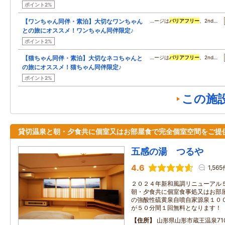
ポイント2%
【ワンちゃん同伴・素泊】大切なワンちゃん
…ージは
バリアフリー
、2nd…
との旅にオススメ！ワンちゃん同伴限定♪
ポイント2%
【猫ちゃん同伴・素泊】大切なネコちゃんと
…ージは
バリアフリー
、2nd…
の旅にオススメ！猫ちゃん同伴限定♪
ポイント2%
この施
貸切温泉と朝・夕食共に個室又はお部屋食で完全個室空間をご提
五感の湯 つるや
4.6
1,56
２０２４年新和風調リニューアル
朝・夕食共に個室食事処又はお部
の強酸性硫黄泉自噴自家源泉１０
が５０分間１回無料となります！
住所
山形県山形市蔵王温泉71