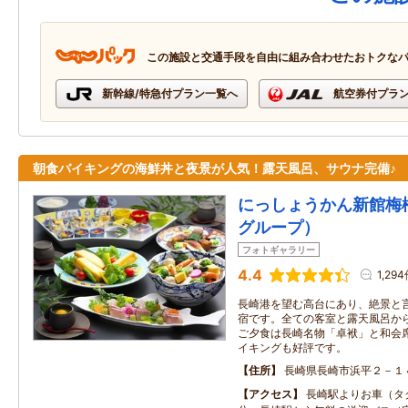
この施設と交通手段を自由に組み合わせたおトクな
新幹線/特急付プラン一覧へ
航空券付プラ
朝食バイキングの海鮮丼と夜景が人気！露天風呂、サウナ完備♪
にっしょうかん新館梅松
グループ）
フォトギャラリー
4.4
1,29
長崎港を望む高台にあり、絶景と
宿です。全ての客室と露天風呂か
ご夕食は長崎名物「卓袱」と和会
イキングも好評です。
住所
長崎県長崎市浜平２－１
アクセス
長崎駅よりお車（タ