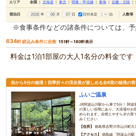
エリア
全国
｜
北海道
｜
東北
｜
関東・甲信越
｜
東海
｜
近畿・北陸
｜
年
月
日
日付未定
泊
宿泊日
人数等
※食事条件などの諸条件については、予
634
軒 絞込み条件に合致
151軒～180軒表示
料金は1泊1部屋の大人1名分の料金で
街から5分の秘境！四季折々の渓谷美が楽しめる全6室の秘境の宿
ふいご温泉
JR阿波山川駅から車で5分！ 阿
の美しい谷間にあり、大浴場やお部
められます。自然とやすらぎの里
みください
住所
徳島県吉野川市山川町久
アクセス
徳島線「阿波山川駅