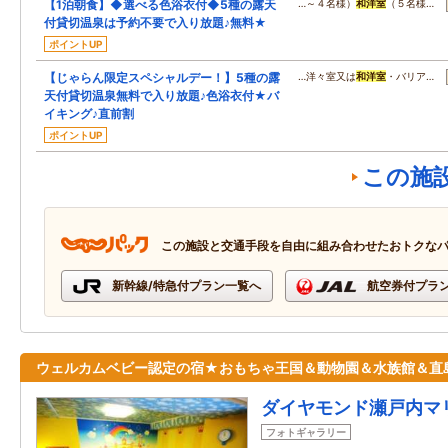
【1泊朝食】◆選べる色浴衣付◆5種の露天
…～４名様）
和洋室
（５名様…
付貸切温泉は予約不要で入り放題♪無料★
ポイントUP
【じゃらん限定スペシャルデー！】5種の露
…洋々室又は
和洋室
・バリア…
天付貸切温泉無料で入り放題♪色浴衣付★バ
イキング♪直前割
ポイントUP
この施
この施設と交通手段を自由に組み合わせたおトクな
新幹線/特急付プラン一覧へ
航空券付プラ
ウェルカムベビー認定の宿★おもちゃ王国＆動物園＆水族館＆直
ダイヤモンド瀬戸内マ
フォトギャラリー