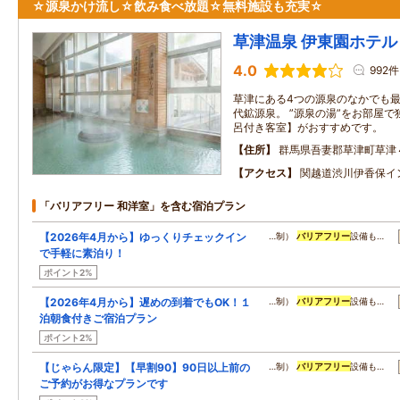
☆源泉かけ流し☆飲み食べ放題☆無料施設も充実☆
草津温泉 伊東園ホテル
4.0
992件
草津にある4つの源泉のなかでも
代鉱源泉。 ”源泉の湯”をお部屋
呂付き客室】がおすすめです。
住所
群馬県吾妻郡草津町草津
アクセス
関越道渋川伊香保イ
「バリアフリー 和洋室」を含む宿泊プラン
【2026年4月から】ゆっくりチェックイン
…制）
バリアフリー
設備も…
で手軽に素泊り！
ポイント2%
【2026年4月から】遅めの到着でもOK！１
…制）
バリアフリー
設備も…
泊朝食付きご宿泊プラン
ポイント2%
【じゃらん限定】【早割90】90日以上前の
…制）
バリアフリー
設備も…
ご予約がお得なプランです