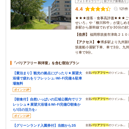
フォトギャラリー
宿ブログ新着あり
4.4
121件
★★★接客・食事高評価★★★ご
せいろ」や「柳川和牛」が楽しめ
多駅から新幹線でわずか30分の好
住所
福岡県筑後市津島２１０
アクセス
◆博多駅より九州新
筑後船小屋駅下車、車で3分。九州
り車で9分。
「バリアフリー 和洋室」を含む宿泊プラン
【素泊まり】観光の拠点にぴったり★展望大
全面
バリアフリー
のツインル…
浴場で疲れをリフレッシュ♪Wi-Fi完備＆駐車
場無料
ポイントUP
【朝食付】自然いっぱいの広域公園内でリフ
全面
バリアフリー
のツインル…
レッシュ★展望大浴場＆Wi-Fi完備◎朝食か
ら1日の活力を♪
ポイントUP
【グリーンランド入園券付】当館から35
全面
バリアフリー
のツインル…