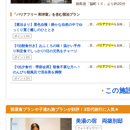
徳島道「脇町ＩＣ」より約20分
「バリアフリー 和洋室」を含む宿泊プラン
【素泊まり】景色自慢！静かな自然の中でゆ
…室。
バリアフリー
を反映…
っくり寛ぐ癒しのひととき
ポイント2%
【1泊朝食付き】おふくろの味！温かい手作
…室。
バリアフリー
を反映…
り和定食でしっかり1日の元気をチャージ
ポイント2%
【1泊夕食付・季節会席】朝食不要な方へ！
…室。
バリアフリー
を反映…
のんびり朝風呂で渓谷美を満喫
ポイント2%
この施
部屋食プランや子連れ旅プランが好評！3世代旅行に人気★
美湯の宿 両築別邸
フォトギャラリー