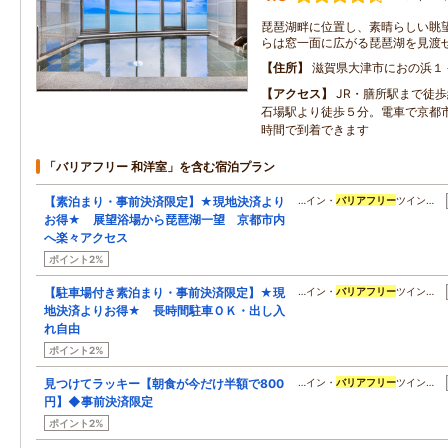
琵琶湖畔に位置し、素晴らしい眺
らは窓一面に広がる琵琶湖を見渡
住所
滋賀県大津市におの浜１
アクセス
JR・膳所駅まで徒
石場駅より徒歩５分。電車で京都
時間で到着できます
「バリアフリー 和洋室」を含む宿泊プラン
【素泊まり・事前決済限定】★現地決済より
…イン・
バリアフリー
ツイン…
お得★ 展望浴場から琵琶湖一望 京都市内
へ楽々アクセス
ポイント2%
【駐車場付き素泊まり・事前決済限定】★現
…イン・
バリアフリー
ツイン…
地決済よりお得★ 長時間駐車ＯＫ・出し入
れ自由
ポイント2%
見つけてラッキー【朝食が今だけ半額で800
…イン・
バリアフリー
ツイン…
円】◆事前決済限定
ポイント2%