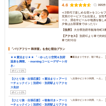
4.6
995件
≪3世代で楽しめる宿≫をコンセ
充実のサービスでお出迎え。女性
ース、滞在中ビールや地酒を愉し
夕食はお部屋食でゆったり♪
住所
大分県別府市観海寺町3番
アクセス
別府ICより車で約8
車で約10分
「バリアフリー 和洋室」を含む宿泊プラン
★★素泊まり★★゜・ゆったり空間＆別府
■素泊まりですが、朝７時よ…
温泉を満喫。・morningコーヒーデザート付
き♪
ポイント2%
【ひとり旅・出張応援】＜素泊まり＞アーリ
＼出張やビジネス利用、一人…
ーチェックイン｜別府IC・別府駅よりアクセ
ス良好
ポイント2%
【ひとり旅・出張応援】＜朝食付き＞アーリ
＼出張やビジネス利用、一人…
ーチェックイン｜別府IC・別府駅よりアクセ