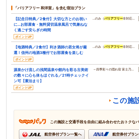
「バリアフリー 和洋室」を含む宿泊プラン
【記念日特典／2食付】大切な方とのお祝い
…のみ（
バリアフリー
非対応…
に…お部屋食・無料貸切温泉風呂で気兼ねな
く過ごす安らぎの時間
ポイントUP
【地酒特典／2食付】利き酒師の若女将が厳
…のみ（
バリアフリー
非対応…
選！信州の地酒3種付でお部屋食を楽しむ
ポイントUP
源泉かけ流しの浅間温泉や館内を彩る古美術
～四季彩々の隠れ宿 富士乃…
の数々に心も体もほぐれる／21時チェックイ
ン可【素泊まり】
ポイントUP
この施
この施設と交通手段を自由に組み合わせたおトクな
航空券付プラン一覧へ
航空券付プラン