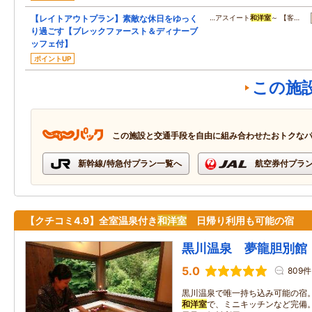
【レイトアウトプラン】素敵な休日をゆっく
…アスイート
和洋室
～ 【客…
り過ごす【ブレックファースト＆ディナーブ
ッフェ付】
ポイントUP
この施
この施設と交通手段を自由に組み合わせたおトクな
新幹線/特急付プラン一覧へ
航空券付プラ
【クチコミ4.9】全室温泉付き
和洋室
日帰り利用も可能の宿
黒川温泉 夢龍胆別館
5.0
809件
黒川温泉で唯一持ち込み可能の宿
和洋室
で、ミニキッチンなど完備