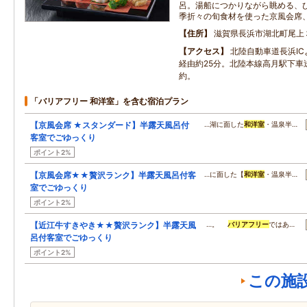
呂。湯船につかりながら眺める、
季折々の旬食材を使った京風会席
住所
滋賀県長浜市湖北町尾上
アクセス
北陸自動車道長浜I
経由約25分。北陸本線高月駅下車
約。
「バリアフリー 和洋室」を含む宿泊プラン
【京風会席 ★スタンダード】半露天風呂付
…湖に面した
和洋室
・温泉半…
客室でごゆっくり
ポイント2%
【京風会席★★贅沢ランク】半露天風呂付客
…に面した【
和洋室
・温泉半…
室でごゆっくり
ポイント2%
【近江牛すきやき★★贅沢ランク】半露天風
…。
バリアフリー
ではあ…
呂付客室でごゆっくり
ポイント2%
この施