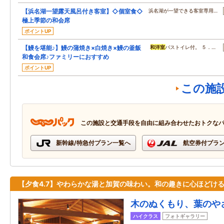
【浜名湖一望露天風呂付き客室】◇個室食◇
浜名湖が一望できる客室専用…
極上季節の和会席
ポイントUP
【鰻を堪能♪】鰻の蒲焼き×白焼き×鰻の釜飯
和洋室
バストイレ付。 ５．…
和食会席♪ファミリーにおすすめ
ポイントUP
この施
この施設と交通手段を自由に組み合わせたおトクな
新幹線/特急付プラン一覧へ
航空券付プラ
【夕食4.7】やわらかな湯と加賀の味わい。和の趣きに心ほどけ
木のぬくもり、葉のや
ハイクラス
フォトギャラリー