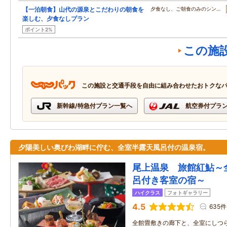
【一泊朝食】山代の源泉とこだわりの朝食を
夕食なし、ご朝食のみのシン…
楽しむ、夕食なしプラン
ポイント2%
この施
この施設と交通手段を自由に組み合わせたおトクな
新幹線/特急付プラン一覧へ
航空券付プラ
夕陽美しい奥びわ湖畔に佇む、全室半露天風呂付の温泉宿。
尾上温泉 旅館紅鮎～
呂付き客室の宿～
ハイクラス
フォトギャラリー
4.5
635件
全館畳敷きの廊下と、全室にしつ