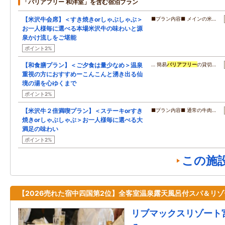
「バリアフリー 和洋室」を含む宿泊プラン
【米沢牛会席】＜すき焼きorしゃぶしゃぶ＞
■プラン内容■ メインの米…
お一人様毎に選べる本場米沢牛の味わいと源
泉かけ流しをご堪能
ポイント2%
【和食膳プラン】＜ご夕食は量少なめ＞温泉
… 簡易
バリアフリー
の貸切…
重視の方におすすめーこんこんと湧き出る仙
境の湯を心ゆくまで
ポイント2%
【米沢牛２倍満喫プラン】＜ステーキorすき
■プラン内容■ 通常の牛肉…
焼きorしゃぶしゃぶ＞お一人様毎に選べる大
満足の味わい
ポイント2%
この施
【2026売れた宿中四国第2位】全客室温泉露天風呂付スパ＆リゾ
リブマックスリゾート