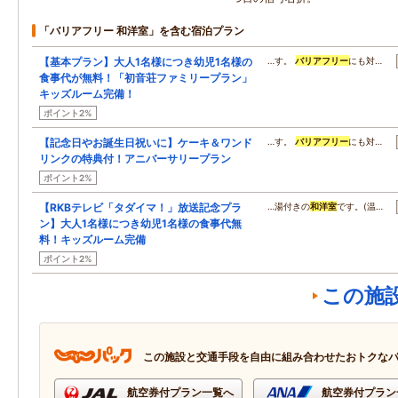
「バリアフリー 和洋室」を含む宿泊プラン
【基本プラン】大人1名様につき幼児1名様の
…す。
バリアフリー
にも対…
食事代が無料！「初音荘ファミリープラン」
キッズルーム完備！
ポイント2%
【記念日やお誕生日祝いに】ケーキ＆ワンド
…す。
バリアフリー
にも対…
リンクの特典付！アニバーサリープラン
ポイント2%
【RKBテレビ「タダイマ！」放送記念プラ
…湯付きの
和洋室
です。(温…
ン】大人1名様につき幼児1名様の食事代無
料！キッズルーム完備
ポイント2%
この施
この施設と交通手段を自由に組み合わせたおトクな
航空券付プラン一覧へ
航空券付プラン