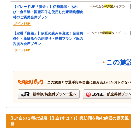
【グレードUP「黄金」】伊勢海老・あわ
…ームのある
和洋室
タイプの…
び・金目鯛・国産和牛を使用した豪華絢爛食
材のご褒美会席プラン
ポイントUP
【定番「白銀」】伊豆の恵みを直送！金目鯛
…2ベッドの
和洋室
タイプ。 …
煮付・新鮮魚介の刺盛り・熱川ブランド豚の
舌提み会席プラン
ポイントUP
この施
この施設と交通手段を自由に組み合わせたおトクな
新幹線/特急付プラン一覧へ
航空券付プラ
朱と白の２種の温泉【朱白(すはく)】諏訪湖を臨む絶景の露天風
呂