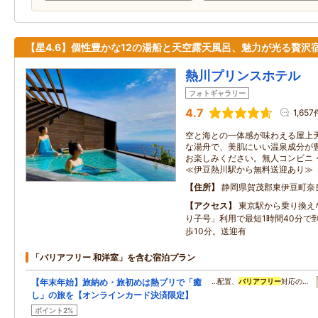
【星4.6】個性豊かな12の湯船と天空露天風呂、魅力が光る贅沢
熱川プリンスホテル
フォトギャラリー
4.7
1,657
空と海との一体感が味わえる屋上
な湯舟で、美肌にいい温泉成分が
お楽しみください。無人コンビニ
≪伊豆熱川駅から無料送迎あり≫
住所
静岡県賀茂郡東伊豆町奈良
アクセス
東京駅から乗り換え
り子号」利用で最短1時間40分で
歩10分。送迎有
「バリアフリー 和洋室」を含む宿泊プラン
【年末年始】旅納め・旅初めは熱プリで「癒
…配置、
バリアフリー
対応の…
し」の旅を【オンラインカード決済限定】
ポイント2%