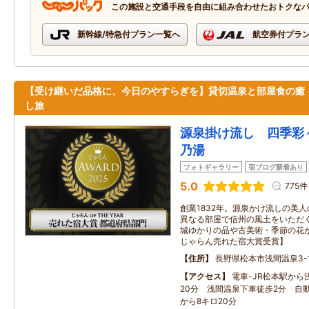
この施設と交通手段を自由に組み合わせたおトクな
新幹線/特急付プラン一覧へ
航空券付プラ
【受け継いだ品格に、今日のやすらぎを】貸切温泉と部屋食の癒
し旅
源泉掛け流し 四季彩
乃湯
フォトギャラリー
宿ブログ新着あり
5.0
775件
創業1832年。源泉かけ流しの美
異なる部屋で信州の風土をいただ
城ゆかりの品や古美術・季節の花
じゃらん売れた宿大賞受賞】
住所
長野県松本市浅間温泉3-1
アクセス
電車-JR松本駅から
20分 浅間温泉下車徒歩2分 自動
から8キロ20分