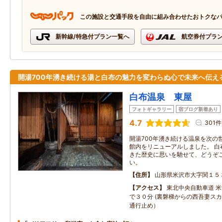
この施設と交通手段を自由に組み合わせたおトクな
新幹線/特急付プラン一覧へ
航空券付プラ
開湯700年湧き続ける湯と白布の魅力を変わらぬ心で未来へ伝え
白布温泉 東屋
フォトギャラリー
宿ブログ新着あり
4.7
301件
開湯700年湧き続ける温泉を次の
館内をリニューアルしました。 白
きた歴史に思いを馳せて、どうぞ
い。
住所
山形県米沢市大字関１５
アクセス
東北中央自動車道 米
で３０分 (裏磐梯からの西吾妻ス
通行止め）