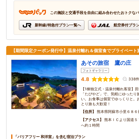
この施設と交通手段を自由に組み合わせたおトクな
新幹線/特急付プラン一覧へ
航空券付プラ
【期間限定クーポン発行中】温泉付離れ＆個室食でプライベート
あその旅宿 鷹の庄
フォトギャラリー
4.8
338
【1棟独立式・温泉付離れ客室】
「たびやど」で、気軽にゆったり
い。お食事は個室でゆっくりと。
とり旅も大歓迎！
住所
熊本県阿蘇市小里６８６
アクセス
熊本ＩＣより国道５
へ約１時間
「バリアフリー 和洋室」を含む宿泊プラン