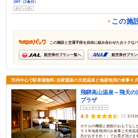
OFF（2食付）
ポイント2%
この施
この施設と交通手段を自由に組み合わせたおトクな
航空券付プラン一覧へ
航空券付プラン
市内中心で駐車場無料♪自家源泉の天然温泉と地産地消の食事☆
飛騨高山温泉～飛天の
プラザ
フォトギャラリー
4.5
3,13
ホテルの機能と旅館のおもてなし
５２年地産地消のお食事と天然温
呂がおすすめ！）でお寛ぎ頂けま