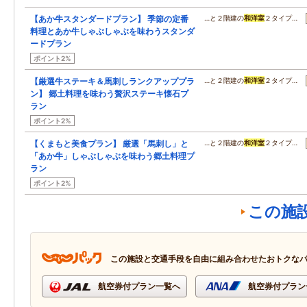
【あか牛スタンダードプラン】 季節の定番
…と２階建の
和洋室
２タイプ…
料理とあか牛しゃぶしゃぶを味わうスタンダ
ードプラン
ポイント2%
【厳選牛ステーキ＆馬刺しランクアッププラ
…と２階建の
和洋室
２タイプ…
ン】 郷土料理を味わう贅沢ステーキ懐石プ
ラン
ポイント2%
【くまもと美食プラン】 厳選「馬刺し」と
…と２階建の
和洋室
２タイプ…
「あか牛」しゃぶしゃぶを味わう郷土料理プ
ラン
ポイント2%
この施
この施設と交通手段を自由に組み合わせたおトクな
航空券付プラン一覧へ
航空券付プラン