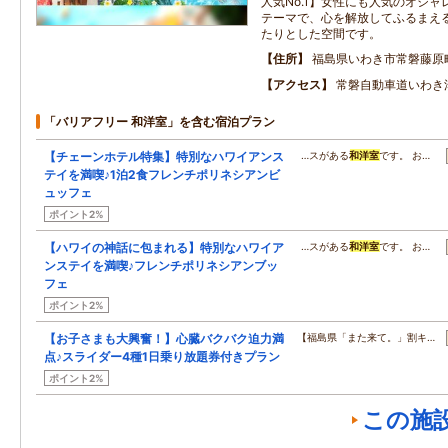
人気No.1】女性にも人気のオシ
テーマで、心を解放してふるまえ
たりとした空間です。
住所
福島県いわき市常磐藤原
アクセス
常磐自動車道いわき
「バリアフリー 和洋室」を含む宿泊プラン
【チェーンホテル特集】特別なハワイアンス
…スがある
和洋室
です。 お…
テイを満喫♪1泊2食フレンチポリネシアンビ
ュッフェ
ポイント2%
【ハワイの神話に包まれる】特別なハワイア
…スがある
和洋室
です。 お…
ンステイを満喫♪フレンチポリネシアンブッ
フェ
ポイント2%
【お子さまも大興奮！】心臓バクバク迫力満
【福島県「また来て。」割キ…
点♪スライダー4種1日乗り放題券付きプラン
ポイント2%
この施