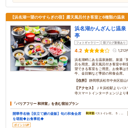
【浜名湖一望のやすらぎの宿】露天風呂付き客室と6種類の温泉
浜名湖かんざんじ温泉
亭
フォトギャラリー
宿ブログ新着あり
4.2
1,212
浜名湖畔にある温泉旅館。泉湯「
呂を用意。露天風呂付き客室や和
望できる客室をご用意。お食事は
牛、金目鯛など季節の和食会席。
住所
静岡県浜松市中央区舘山
アクセス
ＪＲ浜松駅よりバス
寺スマートインターチェンジより
「バリアフリー 和洋室」を含む宿泊プラン
開華亭名物【炊立て鰻の釜飯】旬の和食会席
和洋室
バストイレ付。 ５．…
を堪能◆お食事処◆
ポイントUP