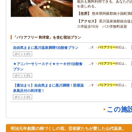
風呂も無料利用できる。あなたの
を楽しめる。
住所
熊本県阿蘇郡南小国町満
アクセス
黒川温泉旅館組合徒
ス停徒歩10分 バス停無料送迎
「バリアフリー 和洋室」を含む宿泊プラン
自由気ままに黒川温泉満喫1泊朝食プラン
…す ・
バリアフリー
対応は…
ポイント2%
★アニバーサリーステイ★ケーキ付1泊朝食
…す ・
バリアフリー
対応は…
プラン
ポイント2%
【素泊まり】自由気ままに黒川満喫！部屋温
…す ・
バリアフリー
対応は…
泉風呂付の和洋室！
ポイント2%
この施
明治元年創業の桐づくしの宿。芸術家たちが愛した山代温泉。