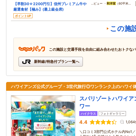
【早割30☆2200円引】信州プレミアム牛や
…ビュー ・
和洋室
（60平米…
厳選食材【極み】(最上級会席)
ポイントUP
この施
この施設と交通手段を自由に組み合わせたおトクな
新幹線/特急付プラン一覧へ
ハワイアンズ公式グループ・3世代旅行◎ワンランク上のハワイ
スパリゾートハワイア
ワー
ハイクラス
フォトギャラリー
4.4
1,06
＼口コミ3部門公式ホテル内No1