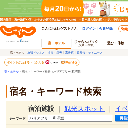
国内旅行・海外旅行や宿・ホテルの宿泊予約はじゃらんnet ～日本最大級の宿・ホテル予約サイト
こんにちは♪ゲストさん
ログイン
会員登録
じゃらんパック
宿・ホテル
遊び・体験
（交通＋宿泊）
宿・ホテル
出張ビジネス
温泉・露天
高級宿
日帰り・デイユース
ポイントがたまる・つかえる
宿・ホテル
> 宿名・キーワード検索（
バリアフリー 和洋室
）
宿名・キーワード検索
宿泊施設
｜
観光スポット
｜
イ
キーワード