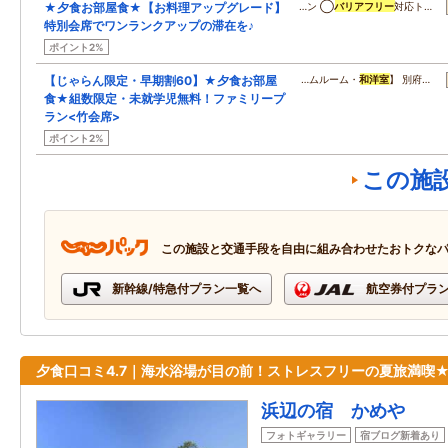
★夕食お部屋食★【お料理アップグレード】
…ン ◯
バリアフリー
対応ト…
特別会席でワンランクアップの滞在を♪
ポイント2%
【じゃらん限定・早期割60】★夕食お部屋
…ムルーム・
和洋室
】 別府…
食★組数限定・未就学児無料！ファミリープ
ラン<竹会席>
ポイント2%
この施
この施設と交通手段を自由に組み合わせたおトクな
新幹線/特急付プラン一覧へ
航空券付プラ
夕食口コミ4.7｜海水浴場が目の前！ストレスフリーの夏旅満喫
浜辺の宿 かめや
フォトギャラリー
宿ブログ新着あり