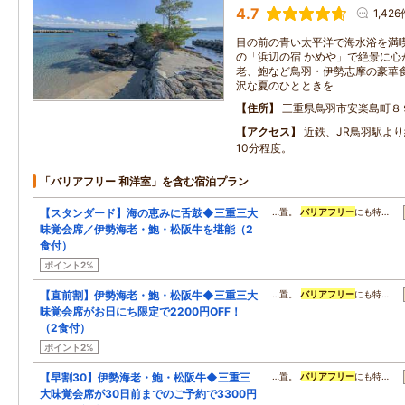
4.7
1,426
目の前の青い太平洋で海水浴を満
の「浜辺の宿 かめや」で絶景に心
老、鮑など鳥羽・伊勢志摩の豪華
沢な夏のひとときを
住所
三重県鳥羽市安楽島町８
アクセス
近鉄、JR鳥羽駅よ
10分程度。
「バリアフリー 和洋室」を含む宿泊プラン
【スタンダード】海の恵みに舌鼓◆三重三大
…置。
バリアフリー
にも特…
味覚会席／伊勢海老・鮑・松阪牛を堪能（2
食付）
ポイント2%
【直前割】伊勢海老・鮑・松阪牛◆三重三大
…置。
バリアフリー
にも特…
味覚会席がお日にち限定で2200円OFF！
（2食付）
ポイント2%
【早割30】伊勢海老・鮑・松阪牛◆三重三
…置。
バリアフリー
にも特…
大味覚会席が30日前までのご予約で3300円