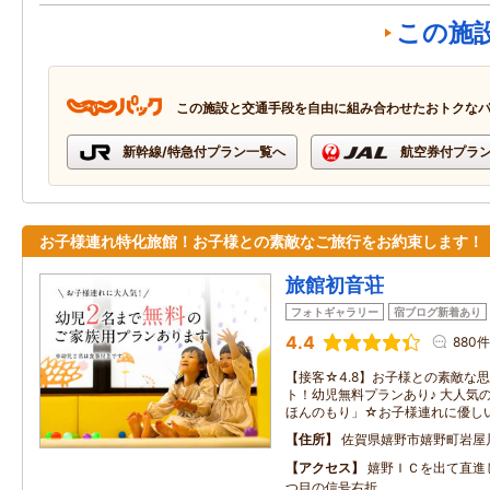
この施
この施設と交通手段を自由に組み合わせたおトクな
新幹線/特急付プラン一覧へ
航空券付プラ
お子様連れ特化旅館！お子様との素敵なご旅行をお約束します！
旅館初音荘
フォトギャラリー
宿ブログ新着あり
4.4
880件
【接客☆4.8】お子様との素敵な
ト！幼児無料プランあり♪ 大人気
ほんのもり」☆お子様連れに優し
住所
佐賀県嬉野市嬉野町岩屋川
アクセス
嬉野ＩＣを出て直進
つ目の信号右折。