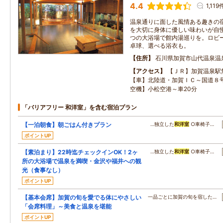
4.4
1,119
温泉通りに面した風情ある趣きの
を大切に身体に優しい味わいが自慢
つの大浴場で館内湯巡りを。ロビ
卓球、選べる浴衣も。
住所
石川県加賀市山代温泉温
アクセス
【ＪＲ】加賀温泉駅
【車】北陸道・加賀ＩＣ～国道８号
空機】小松空港～車20分
「バリアフリー 和洋室」を含む宿泊プラン
【一泊朝食】朝ごはん付きプラン
…独立した
和洋室
○車椅子…
ポイントUP
【素泊まり】22時迄チェックインOK！2ヶ
…独立した
和洋室
○車椅子…
所の大浴場で温泉を満喫・金沢や福井への観
光（食事なし）
ポイントUP
【基本会席】加賀の旬を愛でる体にやさしい
一品ごとに加賀の旬を宿した…
「会席料理」～美食と温泉を堪能
ポイントUP