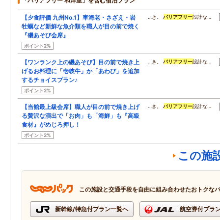
「バリアフリー 和洋室」を含む宿泊プラン
【夕食評価 九州No.1】車海老・さざえ・岩
…き。
バリアフリー
設計な…
牡蠣など新鮮な魚介類を職人が目の前で焼く
『磯あそび会席』
ポイント2%
【ワンランク上の磯あそび】目の前で焼き上
…き。
バリアフリー
設計な…
げるお料理に「壱岐牛」か「あわび」を追加
するチョイスプラン♪
ポイント2%
【当館最上級会席】職人が目の前で焼き上げ
…き。
バリアフリー
設計な…
る贅沢な演出で「お肉」も「海鮮」も『高級
食材』がめじろ押し！
ポイント2%
この施
この施設と交通手段を自由に組み合わせたおトクな
新幹線/特急付プラン一覧へ
航空券付プラ