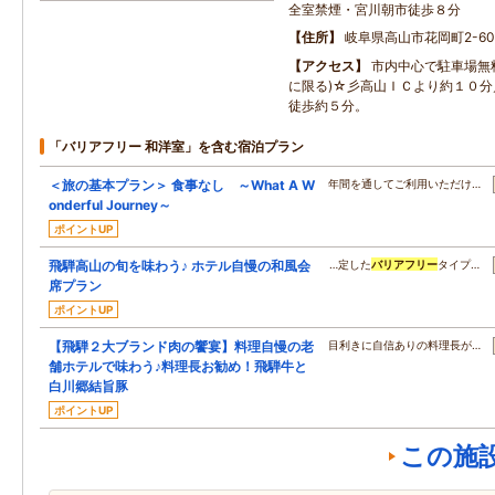
全室禁煙・宮川朝市徒歩８分
住所
岐阜県高山市花岡町2-60
アクセス
市内中心で駐車場無
に限る)☆彡高山ＩＣより約１０
徒歩約５分。
「バリアフリー 和洋室」を含む宿泊プラン
＜旅の基本プラン＞ 食事なし ～What A W
年間を通してご利用いただけ…
onderful Journey～
ポイントUP
飛騨高山の旬を味わう♪ ホテル自慢の和風会
…定した
バリアフリー
タイプ…
席プラン
ポイントUP
【飛騨２大ブランド肉の饗宴】料理自慢の老
目利きに自信ありの料理長が…
舗ホテルで味わう♪料理長お勧め！飛騨牛と
白川郷結旨豚
ポイントUP
この施