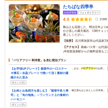
たちばな四季亭
ハイクラス
フォトギャラリー
4.5
219件
魯山人も逗留した、明治元年より
かけ流しの露天風呂、12時チェッ
過ごしください。
住所
石川県加賀市山代温泉万
アクセス
路線バス停：山代温
JR加賀温泉駅からの無料送迎もご
「バリアフリー 和洋室」を含む宿泊プラン
【お手頃UPグレード】能登牛の一口ステー
…ませ。
バリアフリー
のお部…
キ懐石～水晶プレートで焼いて頂く素材の凝
縮された旨み
ポイント2%
【お肉とお魚両方を楽しむ】「能登牛炙り寿
橋立港をはじめとした日本海…
司」と「旬の地魚」～ワンランク上の食材の
ハーモニー
ポイント2%