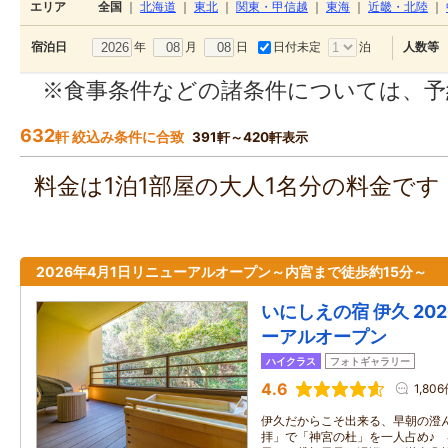
エリア
全国
｜
北海道
｜
東北
｜
関東・甲信越
｜
東海
｜
近畿・北陸
｜
年
月
日
日付未定
泊
宿泊日
人数等
※食事条件などの諸条件については、予
632
軒 絞込み条件に合致
391軒～420軒表示
料金は1泊1部屋の大人1名分の料金で
2026年4月1日リニューアルオープン～内宮まで徒歩約15分～
いにしえの宿 伊久 20
ーアルオープン
ハイクラス
フォトギャラリー
4.6
1,80
伊久だからこそ出来る、早朝の澄
拝」で「神宮の杜」を一人占め♪