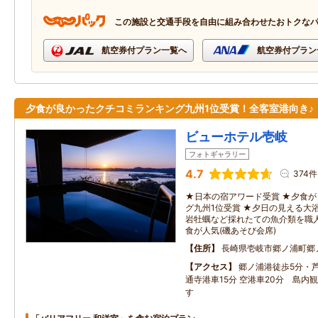
この施設と交通手段を自由に組み合わせたおトクな
航空券付プラン一覧へ
航空券付プラン
夕食が良かったクチコミランキング九州1位受賞！全客室港向き♪
ビューホテル壱岐
フォトギャラリー
4.7
374件
★日本の宿アワード受賞 ★夕食
グ九州1位受賞 ★夕日の見える大浴
岩牡蠣など採れたての魚介類を職
食が人気(磯あそび会席)
住所
長崎県壱岐市郷ノ浦町郷ノ
アクセス
郷ノ浦港徒歩5分・
通寺港車15分 空港車20分 島内
す