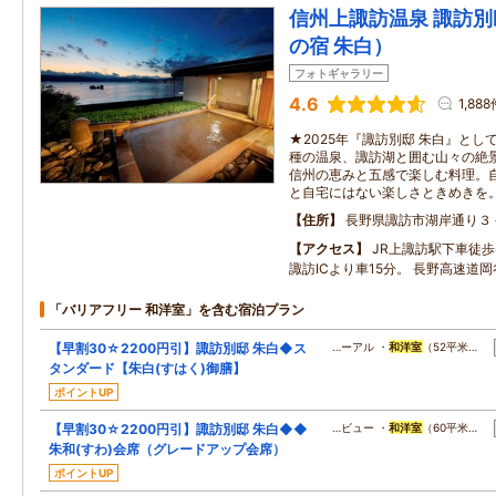
信州上諏訪温泉 諏訪別
の宿 朱白）
フォトギャラリー
4.6
1,88
★2025年『諏訪別邸 朱白』とし
種の温泉、諏訪湖と囲む山々の絶
信州の恵みと五感で楽しむ料理。
と自宅にはない楽しさときめきを
住所
長野県諏訪市湖岸通り３
アクセス
JR上諏訪駅下車徒歩
諏訪ICより車15分。 長野高速道岡
「バリアフリー 和洋室」を含む宿泊プラン
【早割30☆2200円引】諏訪別邸 朱白◆ス
…ーアル ・
和洋室
（52平米…
タンダード【朱白(すはく)御膳】
ポイントUP
【早割30☆2200円引】諏訪別邸 朱白◆◆
…ビュー ・
和洋室
（60平米…
朱和(すわ)会席（グレードアップ会席）
ポイントUP