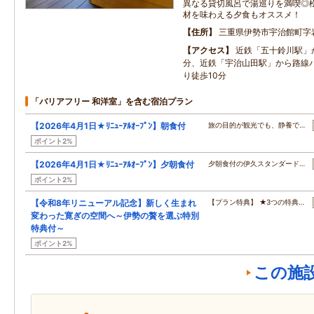
異なる貸切風呂で湯巡りを満喫◎
材を味わえる夕食もオススメ！
住所
三重県伊勢市宇治館町字岩
アクセス
近鉄「五十鈴川駅」
分、近鉄「宇治山田駅」から路線
り徒歩10分
「バリアフリー 和洋室」を含む宿泊プラン
【2026年4月1日★ﾘﾆｭｰｱﾙｵｰﾌﾟﾝ】朝食付
旅の目的が観光でも、静養で…
ポイント2%
【2026年4月1日★ﾘﾆｭｰｱﾙｵｰﾌﾟﾝ】夕朝食付
夕朝食付の伊久スタンダード…
ポイント2%
【令和8年リニューアル記念】新しく生まれ
【プラン特典】 ★3つの特典…
変わった寛ぎの空間へ～伊勢の贅を選ぶ特別
特典付～
ポイント2%
この施