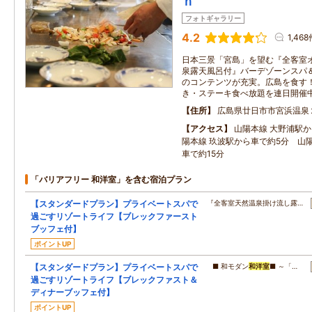
ｎ
フォトギャラリー
4.2
1,468
日本三景「宮島」を望む『全客室
泉露天風呂付』バーデゾーンスパ
のコンテンツが充実。広島を食す
き・ステーキ食べ放題を連日開催
住所
広島県廿日市市宮浜温泉
アクセス
山陽本線 大野浦駅
陽本線 玖波駅から車で約5分 山
車で約15分
「バリアフリー 和洋室」を含む宿泊プラン
【スタンダードプラン】プライベートスパで
『全客室天然温泉掛け流し露…
過ごすリゾートライフ【ブレックファースト
ブッフェ付】
ポイントUP
【スタンダードプラン】プライベートスパで
■ 和モダン
和洋室
■ ～「…
過ごすリゾートライフ【ブレックファスト＆
ディナーブッフェ付】
ポイントUP