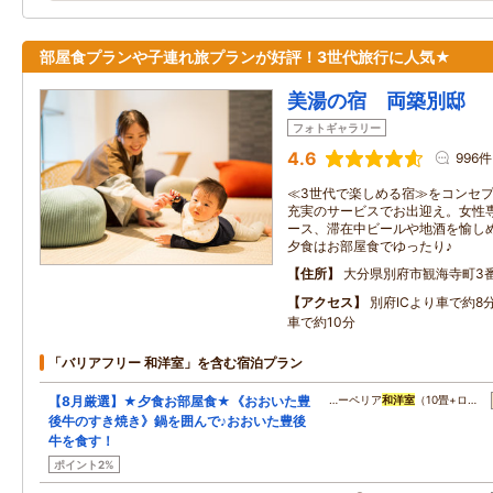
部屋食プランや子連れ旅プランが好評！3世代旅行に人気★
美湯の宿 両築別邸
フォトギャラリー
4.6
996件
≪3世代で楽しめる宿≫をコンセ
充実のサービスでお出迎え。女性
ース、滞在中ビールや地酒を愉し
夕食はお部屋食でゆったり♪
住所
大分県別府市観海寺町3番
アクセス
別府ICより車で約8
車で約10分
「バリアフリー 和洋室」を含む宿泊プラン
【8月厳選】★夕食お部屋食★《おおいた豊
…ーペリア
和洋室
（10畳+ロ…
後牛のすき焼き》鍋を囲んで♪おおいた豊後
牛を食す！
ポイント2%