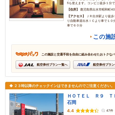
fiも使えます。コンビニ徒歩１分
住所
鹿児島県出水市昭和町40
アクセス
ＪＲ出水駅より徒歩
り自動車道出水ＩＣより車で１０分
車で６０分
この施
この施設と交通手段を自由に組み合わせたおトクな
航空券付プラン一覧へ
航空券付プラン
◆ ２３時以降のチェックインはできませんのでご注意ください。
ＨＯＴＥＬ Ｒ９ 
石岡
4.4
47件