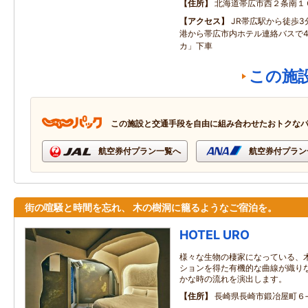
住所
北海道帯広市西２条南１
アクセス
JR帯広駅から徒歩
港から帯広市内ホテル連絡バスで4
カ」下車
この施
この施設と交通手段を自由に組み合わせたおトクな
航空券付プラン一覧へ
航空券付プラン
街の喧騒と時間を忘れ、 木の樹洞に籠るようなご宿泊を。
HOTEL URO
様々な生物の棲家になっている、
ションを得た有機的な曲線が織り
かな時の流れを演出します。
住所
長崎県長崎市鍛冶屋町６