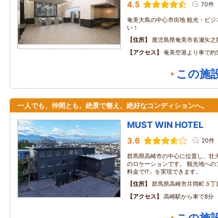
4.5
70件
奄美大島の中心市街地 観光・ビジ
い！
住所
鹿児島県奄美市名瀬矢之脇町
アクセス
奄美空港より車で約
この施
一人でも、仲間とも。絶景で整え、絶好なコンディションへ。
MUST WIN HOTEL
3.6
20件
群馬県高崎市の中心に位置し、壮
のロケーションです。 観光地への
料金で!?」を実現できます。
住所
群馬県高崎市片岡町３丁
アクセス
高崎駅から車で8分