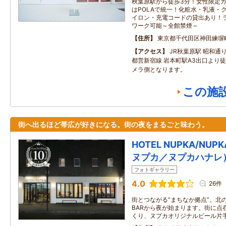
秋葉原駅から徒歩3分！女性限定カ
はPOLAで統一！化粧水・乳液・
イロン・充電コードの貸出あり！
ワーク可能～全館禁煙～
住所
東京都千代田区神田練塀
アクセス
JR秋葉原駅 昭和
都営新宿線 岩本町駅A3出口より徒
メラ側となります。
この施
街へ出るほど帯広が好きになる。街の夜をまるごと味わう。
HOTEL NUPKA/NUP
ヌプカ／ヌプカハナレ
フォトギャラリー
4.0
26件
街とつながる“まちなか拠点”。北の
BARから夜が始まります。街に点
くり、ヌプカオリジナルビール片手