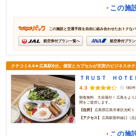
この施
この施設と交通手段を自由に組み合わせたおトクな
航空券付プラン一覧へ
航空券付プラン
クチコミ4.4★広島駅6分。個室とカプセルが充実のビジネスホテ
ＴＲＵＳＴ ＨＯＴＥ
4.3
180件
朝食無料、大浴場付！ 広島をより
間をご提供します。
住所
広島県広島市東区光町１
アクセス
広島駅新幹線口（北
この施