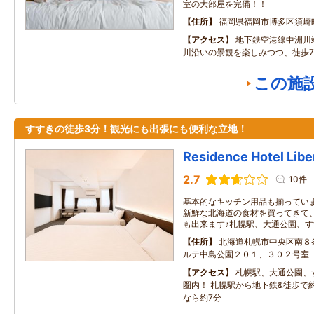
室の大部屋を完備！！
住所
福岡県福岡市博多区須崎
アクセス
地下鉄空港線中洲川
川沿いの景観を楽しみつつ、徒歩7
この施
すすきの徒歩3分！観光にも出張にも便利な立地！
Residence Hotel Libe
2.7
10件
基本的なキッチン用品も揃ってい
新鮮な北海道の食材を買ってきて
も出来ます♪札幌駅、大通公園、
住所
北海道札幌市中央区南８
ルテ中島公園２０１、３０２号室
アクセス
札幌駅、大通公園、
圏内！ 札幌駅から地下鉄&徒歩で
なら約7分