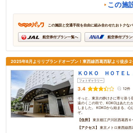
この施
この施設と交通手段を自由に組み合わせたおトクな
航空券付プラン一覧へ
航空券付プラン
2025年8月よりリブランドオープン！東西線西葛西駅より徒歩２
ＫＯＫＯ ＨＯＴＥＬ
フォトギャラリー
3.4
12件
そっと、東京の静けさに寄り添う宿
遠のくこの街で、KOKOはあたたか
しました。 KOKOから始まる、
ぞ。
住所
東京都江戸川区西葛西６
アクセス
東京メトロ東西線西