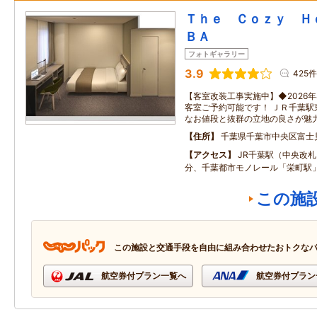
Ｔｈｅ Ｃｏｚｙ Ｈ
ＢＡ
フォトギャラリー
3.9
425件
【客室改装工事実施中】◆2026年
客室ご予約可能です！ ＪＲ千葉駅
なお値段と抜群の立地の良さが魅
住所
千葉県千葉市中央区富士
アクセス
JR千葉駅（中央改
分、千葉都市モノレール「栄町駅
この施
この施設と交通手段を自由に組み合わせたおトクな
航空券付プラン一覧へ
航空券付プラン