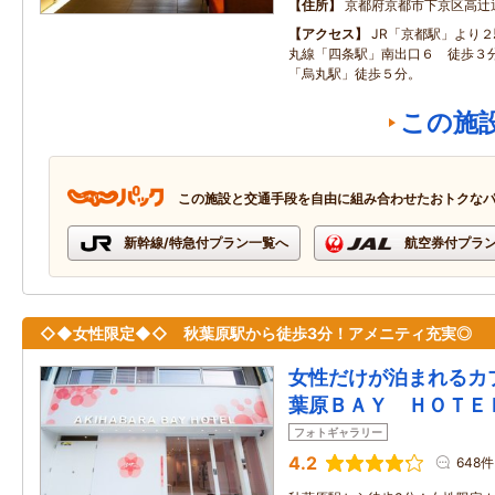
住所
京都府京都市下京区高辻
アクセス
JR「京都駅」より
丸線「四条駅」南出口６ 徒歩３
「烏丸駅」徒歩５分。
この施
この施設と交通手段を自由に組み合わせたおトクな
新幹線/特急付プラン一覧へ
航空券付プラ
◇◆女性限定◆◇ 秋葉原駅から徒歩3分！アメニティ充実◎
女性だけが泊まれるカ
葉原ＢＡＹ ＨＯＴＥ
フォトギャラリー
4.2
648件