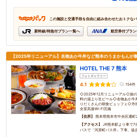
この施設と交通手段を自由に組み合わせたおトクな
新幹線/特急付プラン一覧へ
航空券付プラン
【2025年リニューアル】名物あか牛丼など熊本のうまかもんが
HOTEL THE 7 熊本
フォトギャラリー
4.1
154件
◇2025年12月リニューアル◇
料の湯上り生ビール◇名物あか牛
りだくさんの朝食ビュッフェ◇市
全室高速Wi-Fi完備
住所
熊本県熊本市中央区通町2
アクセス
JR熊本駅より車で
バスで「河原町バス停」下車、徒