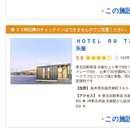
この施
◆ ２３時以降のチェックインはできませんのでご注意ください。
ＨＯＴＥＬ Ｒ９ 
矢板
3.8
142件
東北自動車道 矢板ICより車で9分 
クシーで5分。 お車で20分圏内
ークラブなどゴルフ場が多数。宿
変便利です
住所
栃木県矢板市東町３８０
アクセス
☆ 東北自動車道 矢
9分 ★ JR東北本線 矢板駅から徒歩
5分 ☆
この施