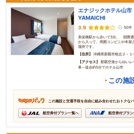
エナジックホテル山市 En
YAMAICHI
3.9
50件
美栄橋駅から歩いて5分。 国際
から入って、周囲コンビニや本屋
場所です。
住所
沖縄県那覇市牧志２－１
アクセス
那覇空港からゆいレ
車～徒歩約5分でホテル山市
この施
この施設と交通手段を自由に組み合わせたおトクな
航空券付プラン一覧へ
航空券付プラン