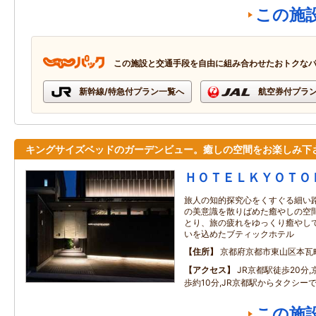
この施
この施設と交通手段を自由に組み合わせたおトクな
新幹線/特急付プラン一覧へ
航空券付プラ
キングサイズベッドのガーデンビュー。癒しの空間をお楽しみ下
ＨＯＴＥＬＫＹＯＴＯ
旅人の知的探究心をくすぐる細い路
の美意識を散りばめた癒やしの空間
とり、旅の疲れをゆっくり癒やし
いを込めたブティックホテル
住所
京都府京都市東山区本瓦
アクセス
JR京都駅徒歩20分
歩約10分,JR京都駅からタクシーで
この施