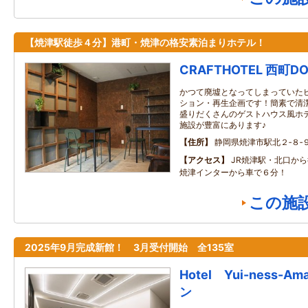
【焼津駅徒歩４分】港町・焼津の格安素泊まりホテル！
CRAFTHOTEL 西町
かつて廃墟となってしまっていた
ション・再生企画です！簡素で清
盛りだくさんのゲストハウス風ホ
施設が豊富にあります♪
住所
静岡県焼津市駅北２‐８‐
アクセス
JR焼津駅・北口か
焼津インターから車で６分！
この施
2025年9月完成新館！ 3月受付開始 全135室
Hotel Yui-ness-
ン