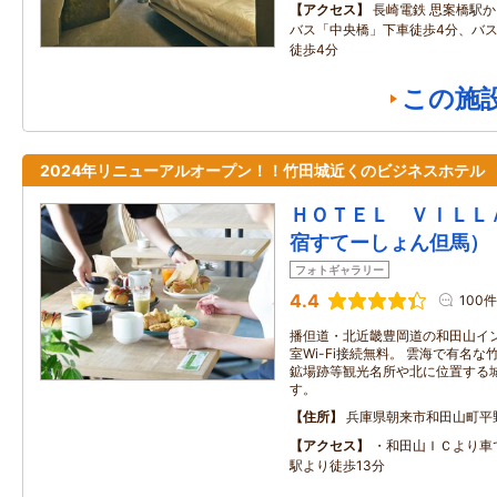
アクセス
長崎電鉄 思案橋駅
バス「中央橋」下車徒歩4分、バ
徒歩4分
この施
2024年リニューアルオープン！！竹田城近くのビジネスホテル
ＨＯＴＥＬ ＶＩＬＬ
宿すてーしょん但馬）
フォトギャラリー
4.4
100件
播但道・北近畿豊岡道の和田山イン
室Wi-Fi接続無料。 雲海で有名
鉱場跡等観光名所や北に位置する
す。
住所
兵庫県朝来市和田山町平
アクセス
・和田山ＩＣより車で
駅より徒歩13分