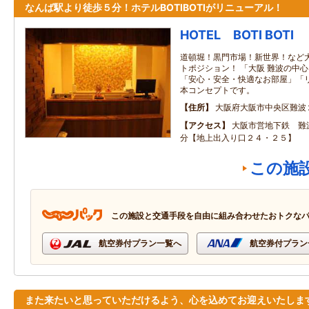
なんば駅より徒歩５分！ホテルBOTIBOTIがリニューアル！
HOTEL BOTI BOTI
道頓堀！黒門市場！新世界！など
トポジション！ 「大阪 難波の中
「安心・安全・快適なお部屋」「
本コンセプトです。
住所
大阪府大阪市中央区難波
アクセス
大阪市営地下鉄 難
分【地上出入り口２４・２５】
この施
この施設と交通手段を自由に組み合わせたおトクな
航空券付プラン一覧へ
航空券付プラン
また来たいと思っていただけるよう、心を込めてお迎えいたしま