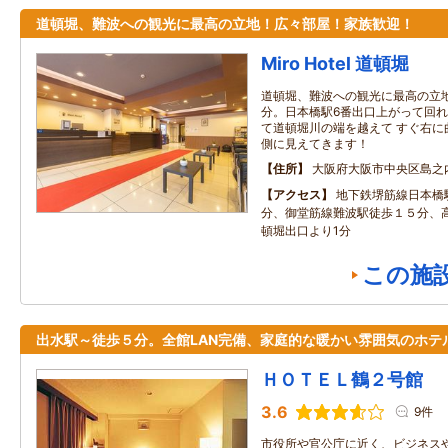
道頓堀、難波への観光に最高の立地！広々部屋！家族歓迎！
Miro Hotel 道頓堀
道頓堀、難波への観光に最高の立地
分。日本橋駅6番出口上がって回れ
て道頓堀川の端を越えて すぐ右に
側に見えてきます！
住所
大阪府大阪市中央区島之
アクセス
地下鉄堺筋線日本橋
分、御堂筋線難波駅徒歩１５分、
頓堀出口より1分
この施
出水駅～徒歩５分。全館LAN完備、家庭的な暖かい雰囲気のホテ
ＨＯＴＥＬ鶴２号館
3.6
9件
市役所や官公庁に近く、ビジネスや