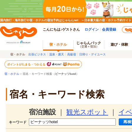
国内旅行・海外旅行や宿・ホテルの宿泊予約はじゃらんnet ～日本最大級の宿・ホテル予約サイト
こんにちは♪ゲストさん
ログイン
会員登録
じゃらんパック
宿・ホテル
遊び・体験
（交通＋宿泊）
宿・ホテル
出張ビジネス
温泉・露天
高級宿
日帰り・デイユース
ポイントがたまる・つかえる
宿・ホテル
> 宿名・キーワード検索（
ピーナッツhotel
）
宿名・キーワード検索
宿泊施設
｜
観光スポット
｜
イ
キーワード