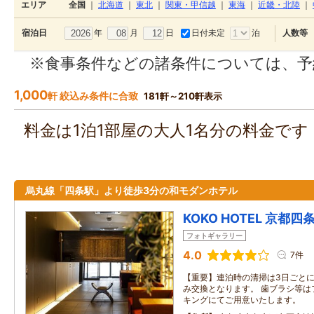
エリア
全国
｜
北海道
｜
東北
｜
関東・甲信越
｜
東海
｜
近畿・北陸
｜
年
月
日
日付未定
泊
宿泊日
人数等
※食事条件などの諸条件については、予
1,000
軒 絞込み条件に合致
181軒～210軒表示
料金は1泊1部屋の大人1名分の料金で
烏丸線「四条駅」より徒歩3分の和モダンホテル
KOKO HOTEL 京都四
フォトギャラリー
4.0
7件
【重要】連泊時の清掃は3日ごと
み交換となります。 歯ブラシ等は
キングにてご用意いたします。