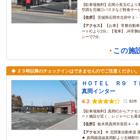
【駐車場無料】石岡小美玉ICより
空調を完備◎パスタなど軽食サー
住所
茨城県石岡市北府中３－
アクセス
【お車】 常磐自動車
ートICより2分。【電車】 JR常磐
シーで7分。
この施
◆ ２３時以降のチェックインはできませんのでご注意ください。
ＨＯＴＥＬ Ｒ９ 
真岡インター
4.2
82件
【駐車場無料】真岡ICからアクセ
ート施設が近く、レジャーにも最適
住所
栃木県真岡市長田４－６
アクセス
☆ 北関東自動車道 
★ 真岡鐵道線真岡駅より石橋駅行き