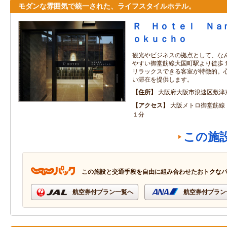
モダンな雰囲気で統一された、ライフスタイルホテル。
Ｒ Ｈｏｔｅｌ Ｎａ
ｏｋｕｃｈｏ
観光やビジネスの拠点として、な
やすい御堂筋線大国町駅より徒歩１
リラックスできる客室が特徴的。
い滞在を提供します。
住所
大阪府大阪市浪速区敷津
アクセス
大阪メトロ御堂筋線
１分
この施
この施設と交通手段を自由に組み合わせたおトクな
航空券付プラン一覧へ
航空券付プラン