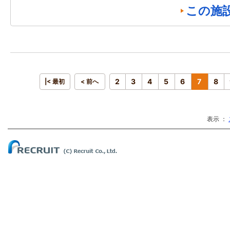
この施
2
3
4
5
6
7
8
|< 最初
< 前へ
表示 ：