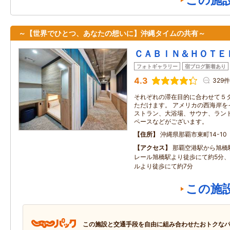
この施
～【世界でひとつ、あなたの想いに】沖縄タイムの共有～
ＣＡＢＩＮ＆ＨＯＴＥ
フォトギャラリー
宿ブログ新着あり
4.3
329件
それぞれの滞在目的に合わせて５
ただけます。 アメリカの西海岸を
ストラン、大浴場、サウナ、ラン
ペースなどがございます。
住所
沖縄県那覇市東町14-10
アクセス
那覇空港駅から旭橋
レール旭橋駅より徒歩にて約5分
ルより徒歩にて約7分
この施
この施設と交通手段を自由に組み合わせたおトクな