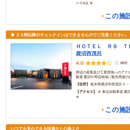
ーで4分 ☆
この施
◆ ２３時以降のチェックインはできませんのでご注意ください。
ＨＯＴＥＬ Ｒ９ 
鹿沼西茂呂
4.0
98件
周辺の産業及び工業団地へのアク
最適 鹿沼や周辺地域に観光周遊の
住所
栃木県鹿沼市西茂呂３－
アクセス
☆ 東北自動車道 鹿沼
☆
この施
いつでも安心できる快適さと心地よさ