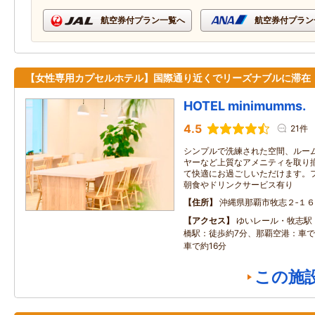
航空券付プラン一覧へ
航空券付プラン
【女性専用カプセルホテル】国際通り近くでリーズナブルに滞在
HOTEL minimumms.
4.5
21件
シンプルで洗練された空間、ルーム
ヤーなど上質なアメニティを取り
て快適にお過ごしいただけます。
朝食やドリンクサービス有り
住所
沖縄県那覇市牧志２‐１６
アクセス
ゆいレール・牧志駅
橋駅：徒歩約7分、那覇空港：車で約
車で約16分
この施