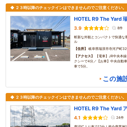
◆ ２３時以降のチェックインはできませんのでご注意ください。
HOTEL R9 The Yard
3.9
8件
斬新な外観とコンパクトで快適な
ル
住所
岐阜県瑞浪市寺河戸町320
アクセス
【電車】JR中央本
クシーで4分／【お車】中央自動車
車で5分。
この施
◆ ２３時以降のチェックインはできませんのでご注意ください。
HOTEL R9 The Ya
4.1
24件
鹿沼ICより車で12分！複合商業