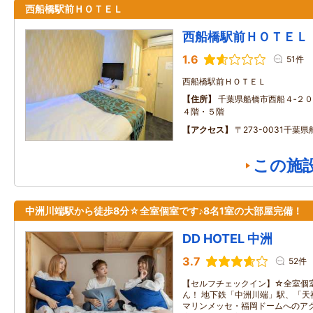
西船橋駅前ＨＯＴＥＬ
西船橋駅前ＨＯＴＥＬ
1.6
51件
西船橋駅前ＨＯＴＥＬ
住所
千葉県船橋市西船４‐２
４階・５階
アクセス
〒273-0031千葉県
この施
中洲川端駅から徒歩8分☆全室個室です♪8名1室の大部屋完備！
DD HOTEL 中洲
3.7
52件
【セルフチェックイン】☆全室個
ん！ 地下鉄「中洲川端」駅、「天
マリンメッセ・福岡ドームへのアク