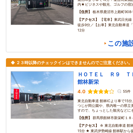
内★ビジネスや観光、ゴルフの宿
住所
栃木県鹿沼市上殿町908‐
アクセス
【電車】東武日光線
徒歩9分／【お車】東北自動車道「
12分
この施
◆ ２３時以降のチェックインはできませんのでご注意ください。
ＨＯＴＥＬ Ｒ９ 
館林新栄
4.0
55件
東北自動車道 館林ICより車で15
つじが岡公園や、県内唯一の県立
すので、ちょっとした観光などに
住所
群馬県館林市新栄町１８
アクセス
☆ 東北自動車道 館
15分 ★ 東武伊勢崎線 館林駅から