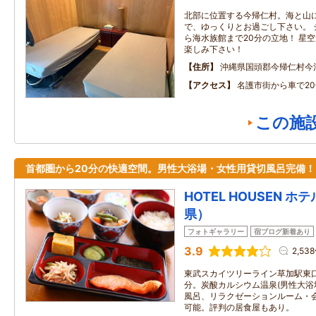
北部に位置する今帰仁村。海と山
で、ゆっくりとお過ごし下さい。 
ら海水族館まで20分の立地！ 星
楽しみ下さい！
住所
沖縄県国頭郡今帰仁村今泊1
アクセス
名護市街から車で20
この施
首都圏から20分の快適空間。男性大浴場・女性用貸切風呂完備！
HOTEL HOUSEN 
県）
フォトギャラリー
宿ブログ新着あり
3.9
2,53
東武スカイツリーライン草加駅東口
分。炭酸カルシウム温泉(男性大
風呂、リラクゼーションルーム・会
可能。評判の居食屋もあり。