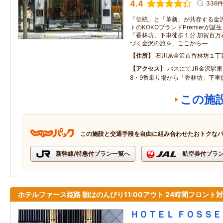
4.4
336
「伝統」と「革新」が共存する金沢
トのKOKOブランドPremierが
「香林坊」下車徒歩１分 加賀百万
づく金沢の旅を、ここから―
住所
石川県金沢市香林坊１丁
アクセス
バスにてJR金沢駅
8・9番乗り場から「香林坊」下車
この施
この施設と交通手段を自由に組み合わせたおトクな
新幹線/特急付プラン一覧へ
航空券付プラ
ホテルファース姫路 朝はのんびり11:00アウト 24時間フロント
ＨＯＴＥＬ ＦＯＳＳＥ