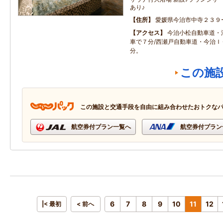
あり♪
住所
愛媛県今治市中寺２３９
アクセス
今治小松自動車道・
車で７分/西瀬戸自動車道・今治Ｉ
分。
この施
この施設と交通手段を自由に組み合わせたおトクな
航空券付プラン一覧へ
航空券付プラン
6
7
8
9
10
11
12
|< 最初
< 前へ