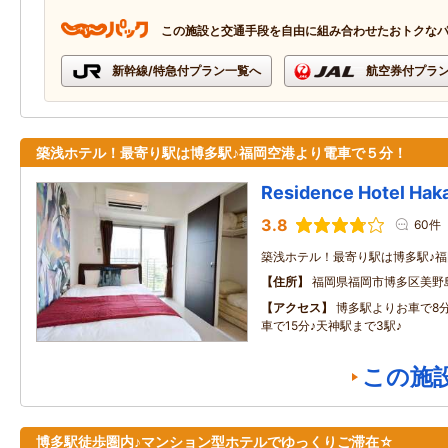
この施設と交通手段を自由に組み合わせたおトクな
新幹線/特急付プラン一覧へ
航空券付プラ
築浅ホテル！最寄り駅は博多駅♪福岡空港より電車で５分！
Residence Hotel Haka
3.8
60件
築浅ホテル！最寄り駅は博多駅♪
住所
福岡県福岡市博多区美野
アクセス
博多駅よりお車で8
車で15分♪天神駅まで3駅♪
この施
博多駅徒歩圏内♪マンション型ホテルでゆっくりご滞在☆