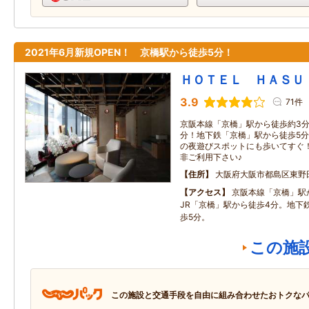
2021年6月新規OPEN！ 京橋駅から徒歩5分！
ＨＯＴＥＬ ＨＡＳＵ
3.9
71件
京阪本線「京橋」駅から徒歩約3分
分！地下鉄「京橋」駅から徒歩5分
の夜遊びスポットにも歩いてすぐ
非ご利用下さい♪
住所
大阪府大阪市都島区東野田
アクセス
京阪本線「京橋」駅
JR「京橋」駅から徒歩4分。地下
歩5分。
この施
この施設と交通手段を自由に組み合わせたおトクな