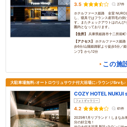
3.5
27件
ホテルファース姫路 全室 NURO光の高
し、寝具ではフランス産羽毛の掛
す。またチェックアウトはのんびり
圏内となっております。
住所
兵庫県姫路市十二所前町
アクセス
ホテルファース姫路
歩6分/山陽姫路駅より徒歩5分／
ンプ】から12分
この施
大駐車場無料♪オートロウリュサウナ付大浴場に♪ラウンジSrvも♪
COZY HOTEL NUKUI 
フォトギャラリー
4.2
61件
2025年1月リブランド！しまなみ
分の好立地！ オ
サウナ付大浴場 新設♪ラウンジサ