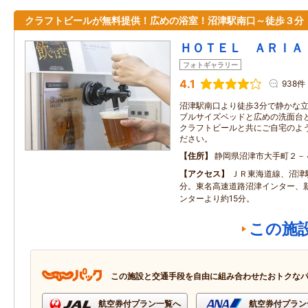
クラフトビールが無料提供！広めの浴室！沼津駅南口～徒歩３分
ＨＯＴＥＬ ＡＲＩＡ
フォトギャラリー
4.1
938件
沼津駅南口より徒歩3分で静かな立
ブルサイズベッドと広めの洗面台
クラフトビールと共にご自宅のよ
ださい。
住所
静岡県沼津市大手町２－
アクセス
ＪＲ東海道線、沼津
分。東名高速道路沼津インター、
ンターより約15分。
この施
この施設と交通手段を自由に組み合わせたおトクな
航空券付プラン一覧へ
航空券付プラン