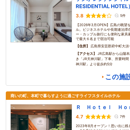
RESIDENTIAL HOTEL
3.8
5件
【2026年3月OPEN】広島の眺
ル。ビジネスホテルや長期連泊滞
ー・カップル旅行にも便利な家具
で最大６名まで宿泊可能
住所
広島県安芸郡府中町大須一
アクセス
JR広島駅から山陽
き「JR天神川駅」下車、所要時間
神川駅」より徒歩約5分
この施
商いの町、本町で暮らすように過ごすライフスタイルホテル
Ｒ Ｈｏｔｅｌ Ｈｏ
4.7
7件
2023年8月オープン！思い出に