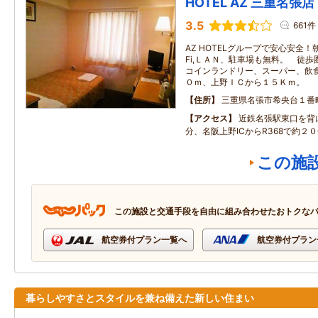
HOTEL AZ 三重名張店
3.5
661件
AZ HOTELグループで安心安全！朝
Fi,ＬＡＮ、駐車場も無料。 徒
コインランドリー、スーパー、飲
０ｍ、上野ＩＣから１５Ｋｍ。
住所
三重県名張市希央台１番
アクセス
近鉄名張駅東口を背
分、名阪上野ICからR368で約２０
この施
この施設と交通手段を自由に組み合わせたおトクな
航空券付プラン一覧へ
航空券付プラン
暮らしやすさとスタイルを兼ね備えた新しい住まい