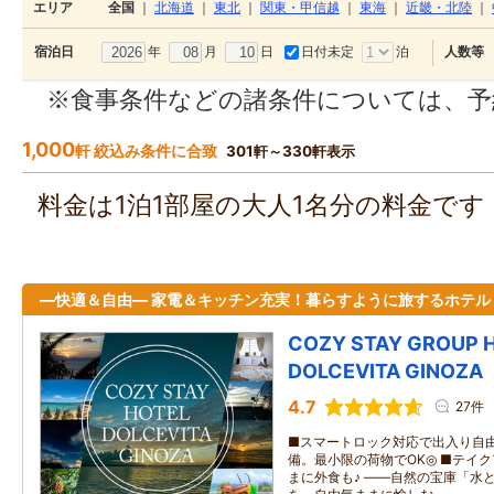
エリア
全国
｜
北海道
｜
東北
｜
関東・甲信越
｜
東海
｜
近畿・北陸
｜
年
月
日
日付未定
泊
宿泊日
人数等
※食事条件などの諸条件については、予
1,000
軒 絞込み条件に合致
301軒～330軒表示
料金は1泊1部屋の大人1名分の料金で
―快適＆自由― 家電＆キッチン充実！暮らすように旅するホテル
COZY STAY GROUP 
DOLCEVITA GINOZA
4.7
27件
■スマートロック対応で出入り自由
備。最小限の荷物でOK◎ ■テイ
まに外食も♪ ――自然の宝庫「水