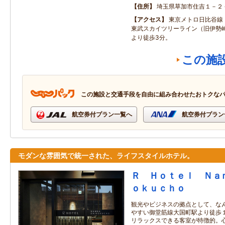
住所
埼玉県草加市住吉１－２
アクセス
東京メトロ日比谷線
東武スカイツリーライン（旧伊勢
より徒歩3分。
この施
この施設と交通手段を自由に組み合わせたおトクな
航空券付プラン一覧へ
航空券付プラン
モダンな雰囲気で統一された、ライフスタイルホテル。
Ｒ Ｈｏｔｅｌ Ｎａ
ｏｋｕｃｈｏ
観光やビジネスの拠点として、な
やすい御堂筋線大国町駅より徒歩１
リラックスできる客室が特徴的。