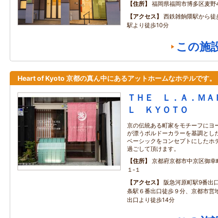
住所
福岡県福岡市博多区麦野4‐
アクセス
西鉄雑餉隈駅から徒歩
駅より徒歩10分
この施
Heart of Kyoto 京都の真ん中にあるアットホームなホテルです。
ＴＨＥ Ｌ．Ａ．ＭＡ
Ｌ ＫＹＯＴＯ
京の伝統ある町家をモチーフにヨ
が漂うボルドーカラーを基調とした
ベーシックをコンセプトにしたホ
過ごして頂けます。
住所
京都府京都市中京区御幸
１‐１
アクセス
阪急河原町駅9番出
条駅６番出口徒歩９分、京都市営
出口より徒歩14分