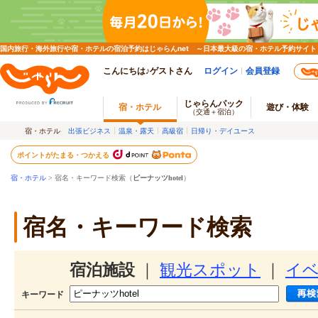
国内旅行・海外旅行や宿・ホテルの宿泊予約はじゃらんnet ～日本最大級の宿・ホテル予約サイト
こんにちは♪ゲストさん
ログイン
会員登録
じゃらんパック
宿・ホテル
遊び・体験
（交通＋宿泊）
宿・ホテル
出張ビジネス
温泉・露天
高級宿
日帰り・デイユース
ポイントがたまる・つかえる
宿・ホテル
> 宿名・キーワード検索（
ピーナッツhotel
）
宿名・キーワード検索
宿泊施設
｜
観光スポット
｜
イ
キーワード