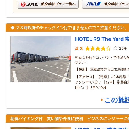
航空券付プラン一覧へ
航空券付プラン
◆ ２３時以降のチェックインはできませんのでご注意ください。
HOTEL R9 The Yar
4.3
25件
斬新な外観とコンパクトで快適な
ホテル
住所
茨城県常陸太田市馬場町1
アクセス
【電車】 JR水郡線
タクシーで7分 ／【お車】 常磐
田IC」より車で12分
この施
朝食バイキング付 買い物や外食に便利 ビジネスにレジャーに