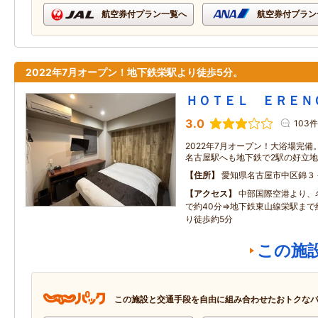
航空券付プラン一覧へ
航空券付プラン
2022年7月オープン！地下鉄栄駅より徒歩5分。
ＨＯＴＥＬ ＥＲＥＮ
3.0
103件
2022年7月オープン！大浴場完
名古屋駅へも地下鉄で2駅の好立
住所
愛知県名古屋市中区錦３
アクセス
中部国際空港より、
で約40分⇒地下鉄東山線栄駅まで
り徒歩約5分
この施
この施設と交通手段を自由に組み合わせたおトクな