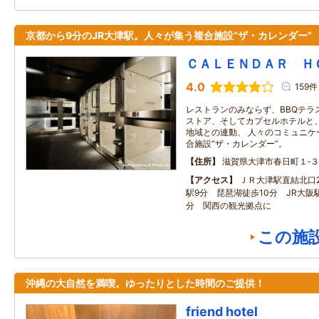
京都から9分のJR大津駅。人々が集う複合施設“ザ・カレンダー”
ＣＡＬＥＮＤＡＲ Ｈ
4.0
159件
レストランのみならず、BBQテラ
ストア、そしてカプセルホテルと、
地域との連動、 人々のコミュニケ
合施設“ザ・カレンダー”。
住所
滋賀県大津市春日町１‐
アクセス
ＪＲ大津駅直結北口
駅9分 琵琶湖徒歩10分 JR大阪
分 関西の観光拠点に
この施
沖縄の大自然を満喫。ゆったりとした時間のご提供！
friend hotel