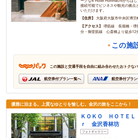
ークなR Hotel Honmachi
接続可能でビジネスや観光の拠点
いただけます。
住所
大阪府大阪市中央区博労
アクセス
堺筋線 長堀橋・堺
分・御堂筋線 心斎橋より徒歩12
この施
この施設と交通手段を自由に組み合わせたおトクな
航空券付プラン一覧へ
航空券付プラン
優雅に泊まる。上質なゆとりを愉しむ。金沢の旅をここから！
ＫＯＫＯ ＨＯＴＥＬ
ｒ 金沢香林坊
フォトギャラリー