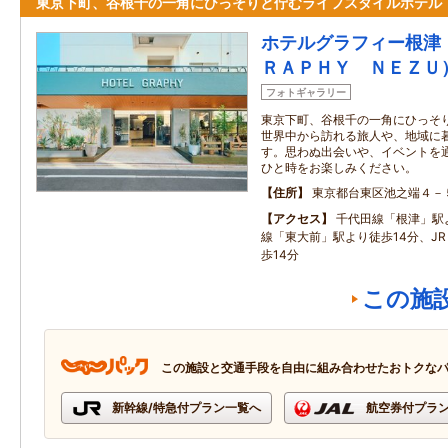
東京下町、谷根千の一角にひっそりと佇むライフスタイルホテル
ホテルグラフィー根津
ＲＡＰＨＹ ＮＥＺＵ
フォトギャラリー
東京下町、谷根千の一角にひっそ
世界中から訪れる旅人や、地域に
す。思わぬ出会いや、イベントを
ひと時をお楽しみください。
住所
東京都台東区池之端４－
アクセス
千代田線「根津」駅
線「東大前」駅より徒歩14分、J
歩14分
この施
この施設と交通手段を自由に組み合わせたおトクな
新幹線/特急付プラン一覧へ
航空券付プラ