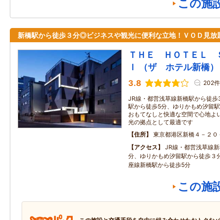
この施
新橋駅から徒歩３分◎ビジネスや観光に便利な立地！ＶＯＤ見放
ＴＨＥ ＨＯＴＥＬ 
Ｉ （ザ ホテル新橋）
3.8
202件
JR線・都営浅草線新橋駅から徒歩
駅から徒歩5分、ゆりかもめ汐留駅
おもてなしと快適な空間で心地よい
光の拠点として最適です
住所
東京都港区新橋４－２０
アクセス
JR線・都営浅草線
分、ゆりかもめ汐留駅から徒歩３
座線新橋駅から徒歩5分
この施