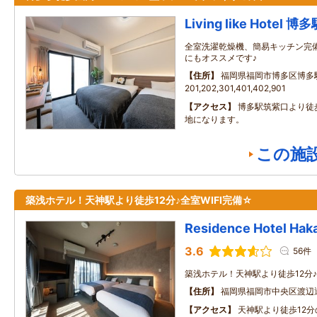
Living like Hotel 博
全室洗濯乾燥機、簡易キッチン完
にもオススメです♪
住所
福岡県福岡市博多区博多駅南
201,202,301,401,402,901
アクセス
博多駅筑紫口より徒
地になります。
この施
築浅ホテル！天神駅より徒歩12分♪全室WIFI完備☆
Residence Hotel Hak
3.6
56件
築浅ホテル！天神駅より徒歩12分♪
住所
福岡県福岡市中央区渡辺
アクセス
天神駅より徒歩12