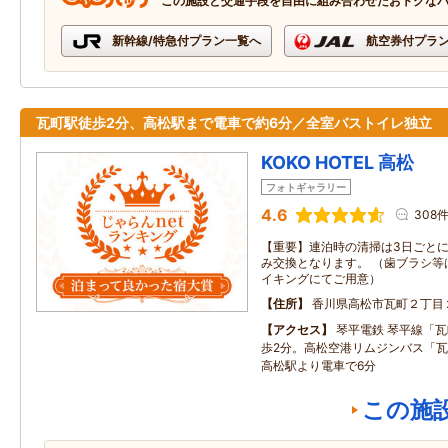
この施設と交通手段を自由に組み合わせたおトクな
新幹線/特急付プラン一覧へ
航空券付プラ
瓦町駅徒歩2分、高松駅まで電車で約6分／全室バストイレ独立
KOKO HOTEL 高松
フォトギャラリー
4.6
308
【重要】連泊時の清掃は3日ごと
み交換となります。 （歯ブラシ等
イキングにてご用意）
住所
香川県高松市瓦町２丁目
アクセス
琴平電鉄 琴平線「
歩2分。高松空港リムジンバス「瓦
高松駅より電車で6分
この施