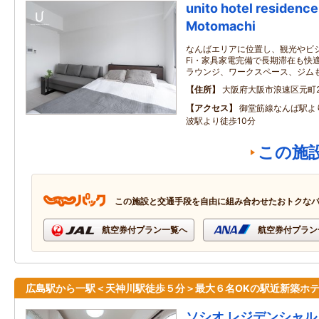
unito hotel residen
Motomachi
なんばエリアに位置し、観光やビジ
Fi・家具家電完備で長期滞在も快
ラウンジ、ワークスペース、ジム
住所
大阪府大阪市浪速区元町2‐
アクセス
御堂筋線なんば駅よ
波駅より徒歩10分
この施
この施設と交通手段を自由に組み合わせたおトクな
航空券付プラン一覧へ
航空券付プラン
広島駅から一駅＜天神川駅徒歩５分＞最大６名OKの駅近新築ホ
ソシオ レジデンシャル 