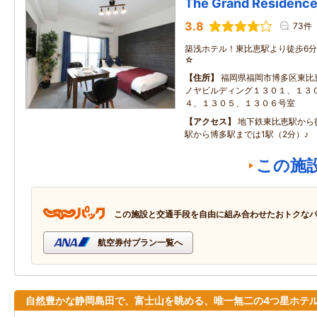
The Grand Residence
3.8
73件
築浅ホテル！東比恵駅より徒歩6分♪
☆
住所
福岡県福岡市博多区東比
ノヤビルディング１３０１、１３
４、１３０５、１３０６号室
アクセス
地下鉄東比恵駅から
駅から博多駅までは1駅（2分）♪
この施
この施設と交通手段を自由に組み合わせたおトクな
航空券付プラン一覧へ
自然豊かな静岡島田で、富士山を眺める、唯一無二の4つ星ホテ