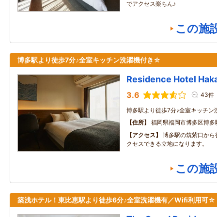
でアクセス楽ちん♪
この施
博多駅より徒歩7分♪全室キッチン洗濯機付き☆
Residence Hotel Haka
3.6
43件
博多駅より徒歩7分♪全室キッチン
住所
福岡県福岡市博多区博多
アクセス
博多駅の筑紫口から
クセスできる立地になります。
この施
築浅ホテル！東比恵駅より徒歩6分♪全室洗濯機有／Wifi利用可☆