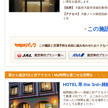
い滞在を提供します。
住所
大阪府大阪市浪速区敷津
アクセス
大阪メトロ御堂筋線
１分
この施
この施設と交通手段を自由に組み合わせたおトクな
航空券付プラン一覧へ
航空券付プラン
駅から徒歩1分と好アクセス！My時間を過ごせる空間を・・・。
HOTEL 萃 the 3rd
福岡都心部へ一直線と好アクセス 
て最適 それでいて、人ごみから少
でゆったり時間を過ごせる場所とし
スとしてお寛ぎください