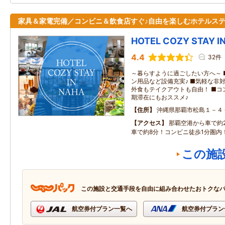
家具＆家電完備／コンビニ＆飲食店すぐ♪自由を楽しむホテルス
HOTEL COZY STAY I
4.4
32件
～暮らすように過ごしたい方へ～ 
ン用品など設備充実♪ ■気軽な非
外食もテイクアウトも自由！ ■コ
期滞在にもおススメ♪
住所
沖縄県那覇市松島１－４
アクセス
那覇空港から車で約
車で約8分！コンビニ徒歩1分圏内
この施
この施設と交通手段を自由に組み合わせたおトクな
航空券付プラン一覧へ
航空券付プラン