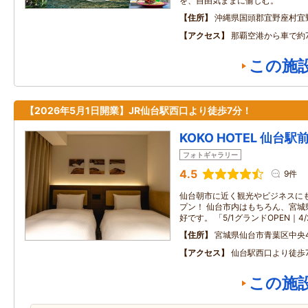
を、自由気ままに愉しむ。
住所
沖縄県国頭郡宜野座村宜
アクセス
那覇空港から車で約
この施
【2026年5月1日開業】JR仙台駅西口より徒歩7分！
KOKO HOTEL 仙台駅前 
フォトギャラリー
4.5
9件
仙台朝市に近く観光やビジネスに
プン！ 仙台市内はもちろん、宮城
好です。 「5/1グランドOPEN｜4
住所
宮城県仙台市青葉区中央4
アクセス
仙台駅西口より徒歩
この施