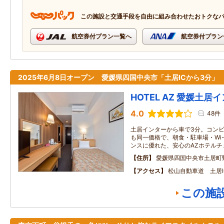
この施設と交通手段を自由に組み合わせたおトクな
航空券付プラン一覧へ
航空券付プラン
2025年6月8日オープン 愛媛県四国中央市「土居ICから3分」
HOTEL AZ 愛媛土居
4.0
48件
土居インターから車で3分。コンビニ
も同一価格で、朝食・駐車場・Wi-
ンスに優れた、安心のAZホテルチ
住所
愛媛県四国中央市土居町
アクセス
松山自動車道 土居I
この施