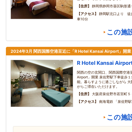
住所
静岡県静岡市葵区駒形通
アクセス
静岡駅北口より 徒歩2
車10分
この施
2024年3月 関西国際空港至近に「R Hotel Kansai Airport」開業
R Hotel Kansai Airpor
関西の空の玄関口、関西国際空港至近に「
Airport」開業 泉佐野駅下車徒
能。暮らすように過ごしながら 大
がらご滞在いただけます。
住所
大阪府泉佐野市若宮町５
アクセス
南海電鉄 「泉佐野
この施