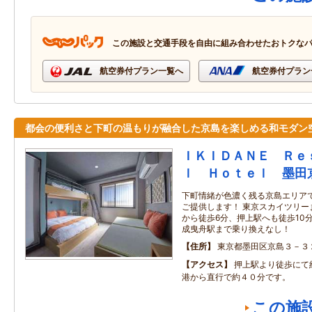
この施設と交通手段を自由に組み合わせたおトクな
航空券付プラン一覧へ
航空券付プラン
都会の便利さと下町の温もりが融合した京島を楽しめる和モダン
ＩＫＩＤＡＮＥ Ｒｅ
ｌ Ｈｏｔｅｌ 墨田
下町情緒が色濃く残る京島エリア
ご提供します！ 東京スカイツリー
から徒歩6分、押上駅へも徒歩10
成曳舟駅まで乗り換えなし！
住所
東京都墨田区京島３－３
アクセス
押上駅より徒歩にて
港から直行で約４０分です。
この施