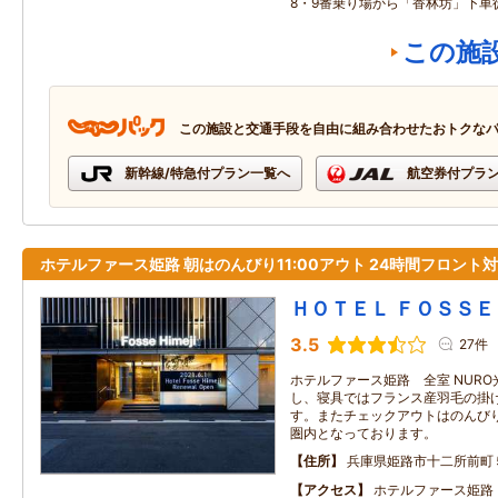
8・9番乗り場から「香林坊」下車
この施
この施設と交通手段を自由に組み合わせたおトクな
新幹線/特急付プラン一覧へ
航空券付プラ
ホテルファース姫路 朝はのんびり11:00アウト 24時間フロント
ＨＯＴＥＬ ＦＯＳＳＥ
3.5
27件
ホテルファース姫路 全室 NURO光の高
し、寝具ではフランス産羽毛の掛
す。またチェックアウトはのんびり
圏内となっております。
住所
兵庫県姫路市十二所前町
アクセス
ホテルファース姫路