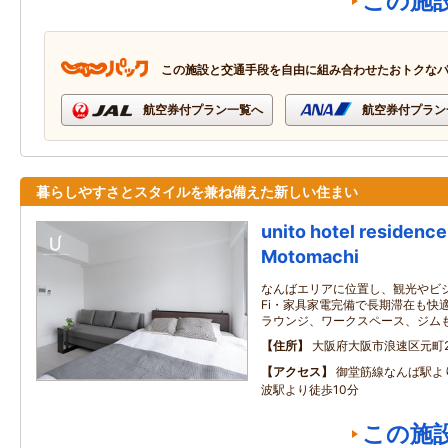
この施
この施設と交通手段を自由に組み合わせたおトクな
航空券付プラン一覧へ
航空券付プラン
暮らしやすさとスタイルを兼ね備えた新しい住まい
unito hotel residen
Motomachi
なんばエリアに位置し、観光やビジ
Fi・家具家電完備で長期滞在も快
ラウンジ、ワークスペース、ジム
住所
大阪府大阪市浪速区元町2‐
アクセス
御堂筋線なんば駅よ
波駅より徒歩10分
この施