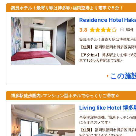
築浅ホテル！最寄り駅は博多駅♪福岡空港より電車で５分！
Residence Hotel Haka
3.8
60件
築浅ホテル！最寄り駅は博多駅♪
住所
福岡県福岡市博多区美野
アクセス
博多駅よりお車で8
車で15分♪天神駅まで3駅♪
この施
博多駅徒歩圏内♪マンション型ホテルでゆっくりご滞在☆
Living like Hotel 博
全室洗濯乾燥機、簡易キッチン完
にもオススメです♪
住所
福岡県福岡市博多区博多駅南
201,202,301,401,402,901