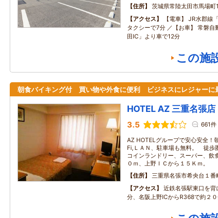
住所
茨城県常陸太田市馬場町1
アクセス
【電車】 JR水郡線
タクシーで7分 ／【お車】 常磐
田IC」より車で12分
この施
朝食バイキング付 買い物や外食に便利 ビジネスにレジャーに
HOTEL AZ 三重名張店
3.5
661件
AZ HOTELグループで安心安全！朝
Fi,ＬＡＮ、駐車場も無料。 徒
コインランドリー、スーパー、飲
０ｍ、上野ＩＣから１５Ｋｍ。
住所
三重県名張市希央台１番
アクセス
近鉄名張駅東口を背
分、名阪上野ICからR368で約２０