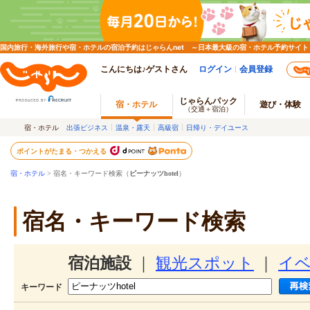
国内旅行・海外旅行や宿・ホテルの宿泊予約はじゃらんnet ～日本最大級の宿・ホテル予約サイト
こんにちは♪ゲストさん
ログイン
会員登録
じゃらんパック
宿・ホテル
遊び・体験
（交通＋宿泊）
宿・ホテル
出張ビジネス
温泉・露天
高級宿
日帰り・デイユース
ポイントがたまる・つかえる
宿・ホテル
> 宿名・キーワード検索（
ピーナッツhotel
）
宿名・キーワード検索
宿泊施設
｜
観光スポット
｜
イ
キーワード