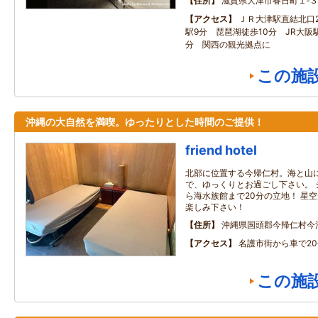
住所
滋賀県大津市春日町１‐
アクセス
ＪＲ大津駅直結北口
駅9分 琵琶湖徒歩10分 JR大阪
分 関西の観光拠点に
この施
沖縄の大自然を満喫。ゆったりとした時間のご提供！
friend hotel
北部に位置する今帰仁村。海と山
で、ゆっくりとお過ごし下さい。 
ら海水族館まで20分の立地！ 星
楽しみ下さい！
住所
沖縄県国頭郡今帰仁村今泊1
アクセス
名護市街から車で20
この施