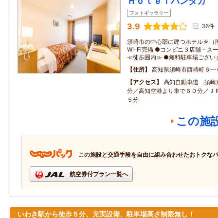
Ｈｏｔｅｌバンダガ
フォトギャラリー
3.9
36件
須崎市の中心部に建つホテル☆（国
Wi-Fi完備 ●コンビニ３店舗・
≪徒歩圏内≫ ●無料駐車場ござい
住所
高知県須崎市西崎町６―
アクセス
高知自動車道 須崎
分／高知空港より車で６０分／Ｊ
５分
この施
この施設と交通手段を自由に組み合わせたおトクな
航空券付プラン一覧へ
いわき駅から徒歩５分、充実設備、駐車場高さ制限無し！