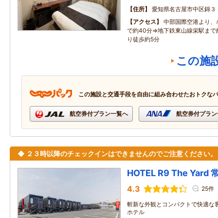
住所
愛知県名古屋市中区錦３
アクセス
中部国際空港より、
で約40分⇒地下鉄東山線栄駅まで
り徒歩約5分
この施
この施設と交通手段を自由に組み合わせたおトクな
航空券付プラン一覧へ
航空券付プラン
◆ ２３時以降のチェックインはできませんのでご注意ください。
HOTEL R9 The Yar
4.3
25件
斬新な外観とコンパクトで快適な
ホテル