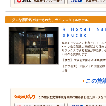
航空券付プラン一覧へ
航空券付プラン
モダンな雰囲気で統一された、ライフスタイルホテル。
Ｒ Ｈｏｔｅｌ Ｎａ
ｏｋｕｃｈｏ
観光やビジネスの拠点として、な
やすい御堂筋線大国町駅より徒歩１
リラックスできる客室が特徴的。
い滞在を提供します。
住所
大阪府大阪市浪速区敷津
アクセス
大阪メトロ御堂筋線
１分
この施
この施設と交通手段を自由に組み合わせたおトクな