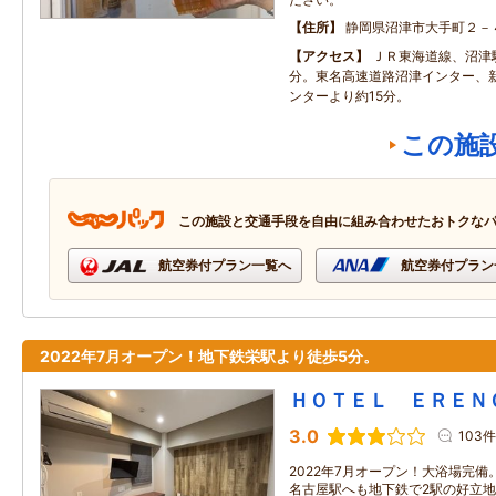
住所
静岡県沼津市大手町２－
アクセス
ＪＲ東海道線、沼津
分。東名高速道路沼津インター、
ンターより約15分。
この施
この施設と交通手段を自由に組み合わせたおトクな
航空券付プラン一覧へ
航空券付プラン
2022年7月オープン！地下鉄栄駅より徒歩5分。
ＨＯＴＥＬ ＥＲＥＮ
3.0
103件
2022年7月オープン！大浴場完
名古屋駅へも地下鉄で2駅の好立