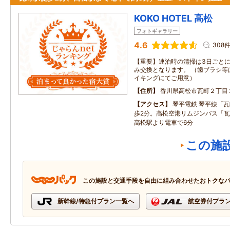
KOKO HOTEL 高松
フォトギャラリー
4.6
308
【重要】連泊時の清掃は3日ごと
み交換となります。 （歯ブラシ等
イキングにてご用意）
住所
香川県高松市瓦町２丁目
アクセス
琴平電鉄 琴平線「
歩2分。高松空港リムジンバス「瓦
高松駅より電車で6分
この施
この施設と交通手段を自由に組み合わせたおトクな
新幹線/特急付プラン一覧へ
航空券付プラ