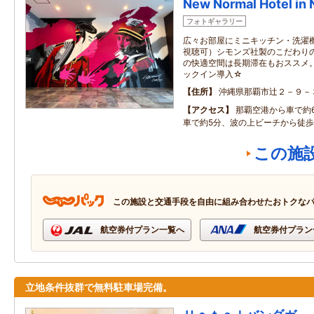
New Normal Hotel i
フォトギャラリー
広々お部屋にミニキッチン・洗濯機
視聴可）シモンズ社製のこだわり
の快適空間は長期滞在もおススメ
ックイン導入☆
住所
沖縄県那覇市辻２－９－
アクセス
那覇空港から車で約
車で約5分、波の上ビーチから徒歩
この施
この施設と交通手段を自由に組み合わせたおトクな
航空券付プラン一覧へ
航空券付プラン
立地条件抜群で無料駐車場完備。