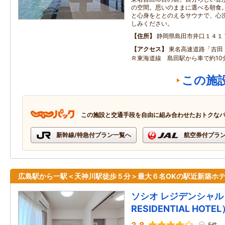
の空間。思いのままに選べる朝食
と心身をととのえるサウナで、心
しみください。
住所
静岡県島田市井口１４１
アクセス
東名高速道路「吉田
Ｒ東海道線 島田駅から車で約10
この施
この施設と交通手段を自由に組み合わせたおトクな
新幹線/特急付プラン一覧へ
航空券付プラ
広島駅から一駅＜天神川駅徒歩５分＞最大６名OKの駅近新築ホ
ソシオ レジデンシャル 
RESIDENTIAL HOTEL
5件