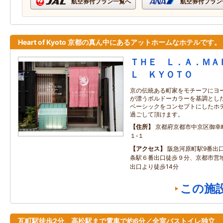
航空券付プラン一覧へ
航空券付プラン
Heart of Kyoto 京都の真ん中にあるアットホームなホテルです。
ＴＨＥ Ｌ．Ａ．ＭＡ
Ｌ ＫＹＯＴＯ
京の伝統ある町家をモチーフにヨ
が漂うボルドーカラーを基調とした
ベーシックをコンセプトにしたホ
過ごして頂けます。
住所
京都府京都市中京区御幸
１‐１
アクセス
阪急河原町駅9番出
条駅６番出口徒歩９分、京都市営
出口より徒歩14分
この施
瓦町駅徒歩2分、高松駅まで電車で約6分／全室バストイレ独立