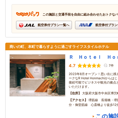
この施設と交通手段を自由に組み合わせたおトクな
航空券付プラン一覧へ
航空券付プラン
商いの町、本町で暮らすように過ごすライフスタイルホテル
Ｒ Ｈｏｔｅｌ Ｈｏ
4.7
7件
2023年8月オープン！思い出に
ークなR Hotel Honmachi
接続可能でビジネスや観光の拠点
いただけます。
住所
大阪府大阪市中央区博労
アクセス
堺筋線 長堀橋・堺
分・御堂筋線 心斎橋より徒歩12
この施