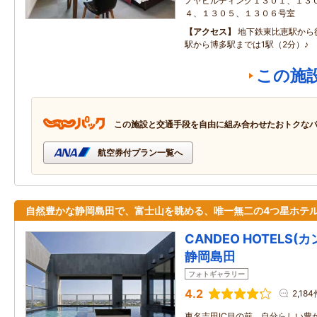
ノヤビルディング１３０１、１３
４、１３０５、１３０６号室
アクセス
地下鉄東比恵駅から
駅から博多駅までは1駅（2分）♪
この施
この施設と交通手段を自由に組み合わせたおトクな
航空券付プラン一覧へ
自然豊かな静岡島田で、富士山を眺める、唯一無二の4つ星ホテ
CANDEO HOTELS
静岡島田
フォトギャラリー
4.2
2,184
東名吉田IC目の前。自分らしい豊