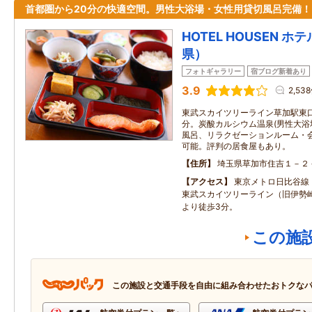
首都圏から20分の快適空間。男性大浴場・女性用貸切風呂完備！
HOTEL HOUSEN 
県）
フォトギャラリー
宿ブログ新着あり
3.9
2,53
東武スカイツリーライン草加駅東口
分。炭酸カルシウム温泉(男性大
風呂、リラクゼーションルーム・会
可能。評判の居食屋もあり。
住所
埼玉県草加市住吉１－２
アクセス
東京メトロ日比谷線
東武スカイツリーライン（旧伊勢
より徒歩3分。
この施
この施設と交通手段を自由に組み合わせたおトクな