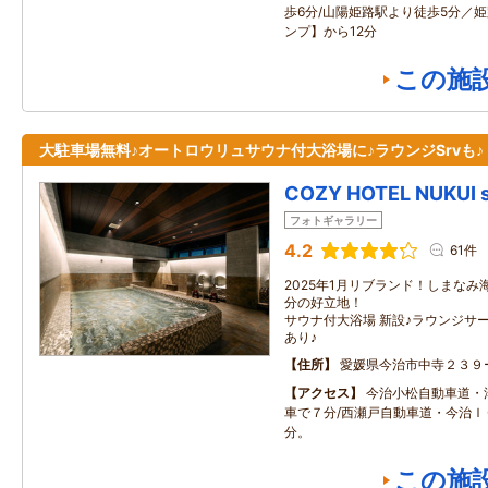
歩6分/山陽姫路駅より徒歩5分／
ンプ】から12分
この施
大駐車場無料♪オートロウリュサウナ付大浴場に♪ラウンジSrvも♪
COZY HOTEL NUKUI 
フォトギャラリー
4.2
61件
2025年1月リブランド！しまなみ
分の好立地！ オ
サウナ付大浴場 新設♪ラウンジサ
あり♪
住所
愛媛県今治市中寺２３９
アクセス
今治小松自動車道・
車で７分/西瀬戸自動車道・今治Ｉ
分。
この施