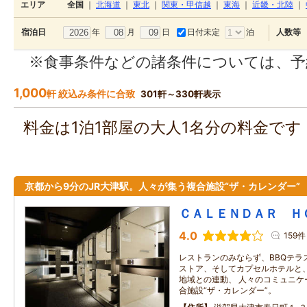
エリア
全国
｜
北海道
｜
東北
｜
関東・甲信越
｜
東海
｜
近畿・北陸
｜
年
月
日
日付未定
泊
宿泊日
人数等
※食事条件などの諸条件については、予
1,000
軒 絞込み条件に合致
301軒～330軒表示
料金は1泊1部屋の大人1名分の料金で
京都から9分のJR大津駅。人々が集う複合施設“ザ・カレンダー”
ＣＡＬＥＮＤＡＲ Ｈ
4.0
159件
レストランのみならず、BBQテラ
ストア、そしてカプセルホテルと、
地域との連動、 人々のコミュニケ
合施設“ザ・カレンダー”。