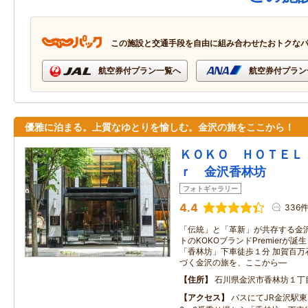
この施設と交通手段を自由に組み合わせたおトクな
航空券付プラン一覧へ
航空券付プラン
優雅に泊まる。上質なゆとりを愉しむ。金沢の旅をここから！
ＫＯＫＯ ＨＯＴＥＬ
ｒ 金沢香林坊
フォトギャラリー
4.4
336
「伝統」と「革新」が共存する金沢
トのKOKOブランドPremierが
「香林坊」下車徒歩１分 加賀百万
づく金沢の旅を、ここから―
住所
石川県金沢市香林坊１丁
アクセス
バスにてJR金沢駅