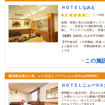
ＨＯＴＥＬなみえ
4.2
114件
短期・長期と安心の設備(ランド
etc)・・・全室Ｗi-Fi 御利用
無し アメニティも充実し、快適
住所
福島県いわき市平字南町
アクセス
ＪＲ常磐線／高速バ
より徒歩５分 常磐自動車道い
１５分
この施
商店街を抜けた先、レトロなリノベーションホテルがOPEN！
ＨＯＴＥＬニューマス
静岡駅から徒歩25分、昔ながらの
こか懐かしいレトロな建物の雰囲
ノベーション。ゆったりとお過ご
はセルフで行って頂きます。