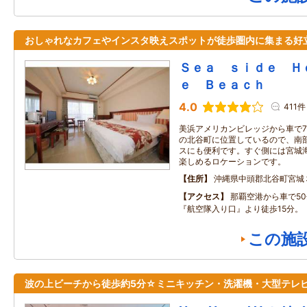
おしゃれなカフェやインスタ映えスポットが徒歩圏内に集まる好
Ｓｅａ ｓｉｄｅ Ｈ
ｅ Ｂｅａｃｈ
4.0
411件
美浜アメリカンビレッジから車で
の北谷町に位置しているので、南
スにも便利です。すぐ側には宮城
楽しめるロケーションです。
住所
沖縄県中頭郡北谷町宮城
アクセス
那覇空港から車で5
『航空隊入り口』より徒歩15分。
この施
波の上ビーチから徒歩約5分☆ミニキッチン・洗濯機・大型テレビ