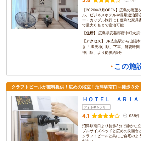
3.8
【2026年3月OPEN】広島の眺
ル。ビジネスホテルや長期連泊滞
ー・カップル旅行にも便利な家具
で最大６名まで宿泊可能
住所
広島県安芸郡府中町大須一
アクセス
JR広島駅から山陽
き「JR天神川駅」下車、所要時間
神川駅」より徒歩約5分
この施
クラフトビールが無料提供！広めの浴室！沼津駅南口～徒歩３分
ＨＯＴＥＬ ＡＲＩＡ
フォトギャラリー
4.1
938件
沼津駅南口より徒歩3分で静かな立
ブルサイズベッドと広めの洗面台
クラフトビールと共にご自宅のよ
ださい。