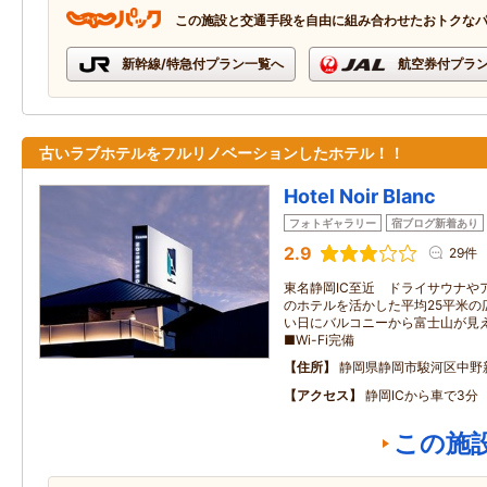
この施設と交通手段を自由に組み合わせたおトクな
新幹線/特急付プラン一覧へ
航空券付プラ
古いラブホテルをフルリノベーションしたホテル！！
Hotel Noir Blanc
フォトギャラリー
宿ブログ新着あり
2.9
29件
東名静岡IC至近 ドライサウナや
のホテルを活かした平均25平米の
い日にバルコニーから富士山が見
■Wi-Fi完備
住所
静岡県静岡市駿河区中野
アクセス
静岡ICから車で3分
この施