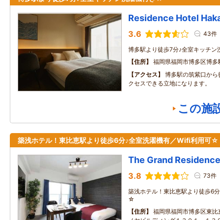
Residence Hotel Haka
3.6
43件
博多駅より徒歩7分♪全室キッチン
住所
福岡県福岡市博多区博多
アクセス
博多駅の筑紫口から
クセスできる立地になります。
この施
築浅ホテル！東比恵駅より徒歩6分♪全室洗濯機有／Wifi利用可☆
The Grand Residence
3.8
73件
築浅ホテル！東比恵駅より徒歩6分♪
☆
住所
福岡県福岡市博多区東比