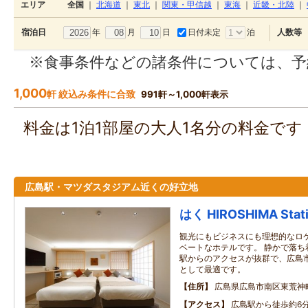
エリア
全国
｜
北海道
｜
東北
｜
関東・甲信越
｜
東海
｜
近畿・北陸
｜
年
月
日
日付未定
泊
宿泊日
人数等
※食事条件などの諸条件については、予
1,000
軒 絞込み条件に合致
991軒～1,000軒表示
料金は1泊1部屋の大人1名分の料金で
広島駅・マツダスタジアム近くの好立地
はく HIROSHIMA Stat
観光にもビジネスにも理想的なロ
ベートなホテルです。 静かで落ち
駅からのアクセスが抜群で、広島
として最適です。
住所
広島県広島市南区東荒神
アクセス
広島駅から徒歩約6