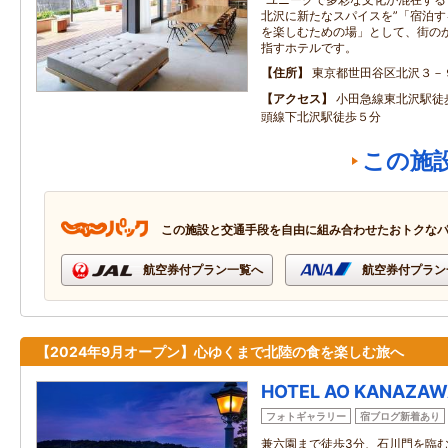
北沢に新たなスパイスを”「宿泊
を楽しむための場」として、街の
指すホテルです。
住所
東京都世田谷区北沢３－
アクセス
小田急線東北沢駅徒
頭線下北沢駅徒歩５分
この施
この施設と交通手段を自由に組み合わせたおトクな
航空券付プラン一覧へ
航空券付プラン
【2024年9月オープン】心ゆくまで北陸の食を楽しむ旅へ
HOTEL AO KANAZA
フォトギャラリー
宿ブログ新着あり
兼六園まで徒歩3分、石川門を臨む全1