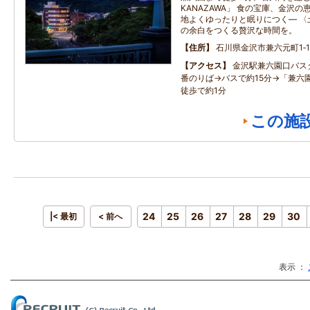
KANAZAWA」 食の宝庫、金沢
地よくゆったりと眠りにつく― 〈
の余白をつくる贅沢な時間を。
住所
石川県金沢市兼六元町1‐1
アクセス
金沢駅兼六園口バス
番のりば→バスで約15分→「兼六
徒歩で約1分
この施
24
25
26
27
28
29
30
|< 最初
< 前へ
表示 ：