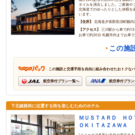
タイルを演出しました。ご家族や
北海道でのゆったりとした休暇を
います。
住所
北海道夕張郡長沼町幌内22
アクセス
三川駅から車で約13
お車で約20分 札幌市内までお車で
この施
この施設と交通手段を自由に組み合わせたおトクな
航空券付プラン一覧へ
航空券付プラン
下北線路街に位置する街を楽しむためのホテル
ＭＵＳＴＡＲＤ ＨＯ
ＯＫＩＴＡＺＡＷＡ
”ユニークで多彩な文化が混在す