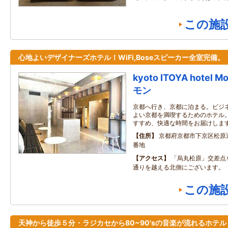
この施
心地よいデザイナーズホテル！WiFi,Boseスピーカー全室完備。
kyoto ITOYA hote
モン
京都へ行き、京都に泊まる。ビジ
よい京都を満喫するためのホテル。
すすめ、快適な時間をお届けしま
住所
京都府京都市下京区松原
番地
アクセス
「烏丸松原」交差点
通りを越える北側にございます。
この施
天神から徒歩５分・ラジカセから80~90'sの音楽が流れるホテル