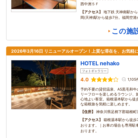
西中洲５Ｆ
アクセス
地下鉄 天神南駅か
岡(天神)駅から徒歩7分。福岡空港
この施
2026年3月16日 リニューアルオープン！上質な滞在を、お気軽
HOTEL nehako
フォトギャラリー
4.0
1,105
予約不要の貸切温泉、A5黒毛和牛
リーフローを楽しめるラウンジ、
心地よい客室。箱根湯本駅から徒
な箱根旅を気軽に楽しめます。
住所
神奈川県足柄下郡箱根町
アクセス
箱根湯本駅から徒歩
おります。｜お車の場合も専用駐
おります。