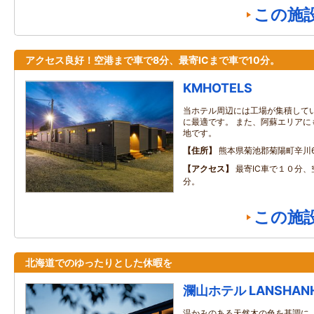
この施
アクセス良好！空港まで車で8分、最寄ICまで車で10分。
KMHOTELS
当ホテル周辺には工場が集積して
に最適です。 また、阿蘇エリアに
地です。
住所
熊本県菊池郡菊陽町辛川65
アクセス
最寄IC車で１０分
分。
この施
北海道でのゆったりとした休暇を
瀾山ホテル LANSHAN
温かみのある天然木の色を基調に