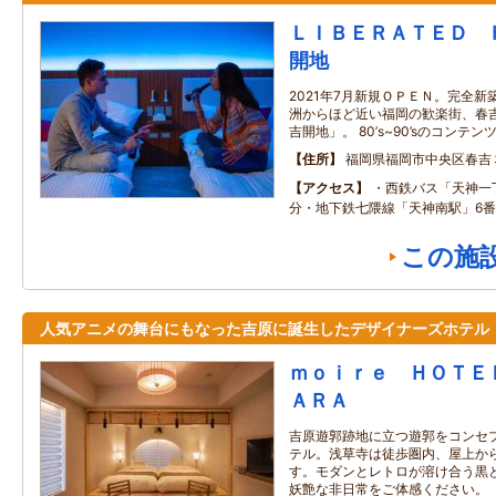
ＬＩＢＥＲＡＴＥＤ 
開地
2021年7月新規ＯＰＥＮ。完全新
洲からほど近い福岡の歓楽街、春吉
吉開地」。 80’s~90’sのコン
住所
福岡県福岡市中央区春吉
アクセス
・西鉄バス「天神一
分・地下鉄七隈線「天神南駅」6番
この施
人気アニメの舞台にもなった吉原に誕生したデザイナーズホテル
ｍｏｉｒｅ ＨＯＴＥ
ＡＲＡ
吉原遊郭跡地に立つ遊郭をコンセ
テル。浅草寺は徒歩圏内、屋上か
す。モダンとレトロが溶け合う黒
妖艶な非日常をご体感ください。