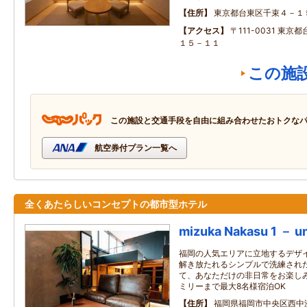
住所
東京都台東区千束４－１
アクセス
〒111-0031 東
１５－１１
この施
この施設と交通手段を自由に組み合わせたおトクな
航空券付プラン一覧へ
全くあたらしいコンセプトの都市型ホテル
mizuka Nakasu 1 － u
福岡の人気エリアに立地するデザイ
解き放たれるシンプルで洗練され
て、あなただけの非日常をお楽しみ
ミリーまで最大8名様宿泊OK
住所
福岡県福岡市中央区西中