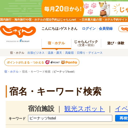
国内旅行・海外旅行や宿・ホテルの宿泊予約はじゃらんnet ～日本最大級の宿・ホテル予約サイト
こんにちは♪ゲストさん
ログイン
会員登録
じゃらんパック
宿・ホテル
遊び・体験
（交通＋宿泊）
宿・ホテル
出張ビジネス
温泉・露天
高級宿
日帰り・デイユース
ポイントがたまる・つかえる
宿・ホテル
> 宿名・キーワード検索（
ピーナッツhotel
）
宿名・キーワード検索
宿泊施設
｜
観光スポット
｜
イ
キーワード