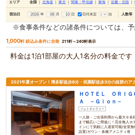
エリア
全国
｜
北海道
｜
東北
｜
関東・甲信越
｜
東海
｜
近畿・北陸
｜
年
月
日
日付未定
泊
宿泊日
人数等
※食事条件などの諸条件については、予
1,000
軒 絞込み条件に合致
211軒～240軒表示
料金は1泊1部屋の大人1名分の料金で
2021年夏オープン！博多駅徒歩8分・祇園駅徒歩3分の抜群のア
ＨＯＴＥＬ ＯＲＩＧ
Ａ －Ｇｉｏｎ－
フォトギャラリー
一人旅・ご出張利用から最大６名
まで幅広いご用途に！完全無人ホ
インにて気軽に入退室可能/全室無料
設置/ガウン・各種アメニティ有