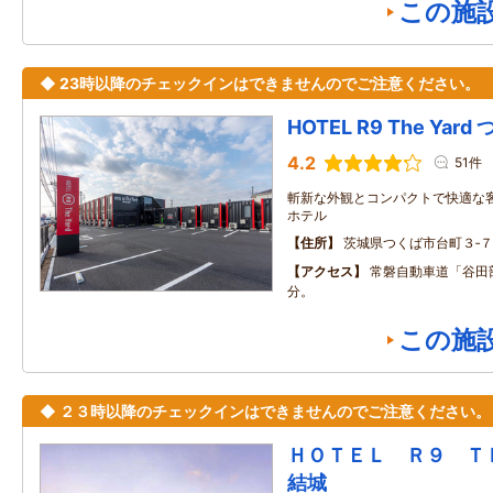
この施
◆ 23時以降のチェックインはできませんのでご注意ください。
HOTEL R9 The Yard
4.2
51件
斬新な外観とコンパクトで快適な
ホテル
住所
茨城県つくば市台町３‐７
アクセス
常磐自動車道「谷田部
分。
この施
◆ ２３時以降のチェックインはできませんのでご注意ください。
ＨＯＴＥＬ Ｒ９ 
結城