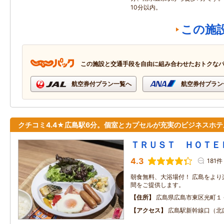
10分以内。
この施
この施設と交通手段を自由に組み合わせたおトクな
航空券付プラン一覧へ
航空券付プラン
クチコミ4.4★広島駅6分。個室とカプセルが充実のビジネスホテ
ＴＲＵＳＴ ＨＯＴＥ
4.3
181件
朝食無料、大浴場付！ 広島をより
間をご提供します。
住所
広島県広島市東区光町１
アクセス
広島駅新幹線口（北