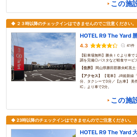
この施
◆ ２３時以降のチェックインはできませんのでご注意ください。
HOTEL R9 The Yard
4.3
41件
【駐車場無料】勝央ＩＣより車で
調を完備◎パスタなど軽食サービ
住所
岡山県勝田郡勝央町黒土
アクセス
【電車】 JR姫新線
分、タクシーで3分／【お車】 美
IC」より車で2分。
この施
◆ 23時以降のチェックインはできませんのでご注意ください。
HOTEL R9 The Yard