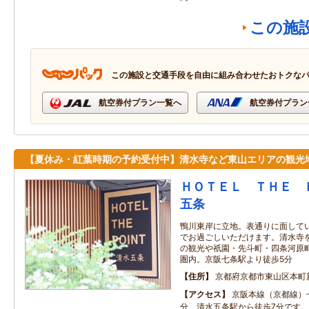
この施
この施設と交通手段を自由に組み合わせたおトクな
航空券付プラン一覧へ
航空券付プラン
【夏休み・紅葉時期の予約受付中】清水寺など東山エリアの観光
ＨＯＴＥＬ ＴＨＥ 
五条
鴨川東岸に立地。表通りに面して
でお過ごしいただけます。清水寺
の観光や祇園・先斗町・四条河原
圏内。京阪七条駅より徒歩5分
住所
京都府京都市東山区本町
アクセス
京阪本線（京都線）
分、清水五条駅から徒歩7分です