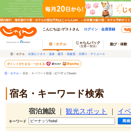
国内旅行・海外旅行や宿・ホテルの宿泊予約はじゃらんnet ～日本最大級の宿・ホテル予約サイト
こんにちは♪ゲストさん
ログイン
会員登録
じゃらんパック
宿・ホテル
遊び・体験
（交通＋宿泊）
宿・ホテル
出張ビジネス
温泉・露天
高級宿
日帰り・デイユース
ポイントがたまる・つかえる
宿・ホテル
> 宿名・キーワード検索（
ピーナッツhotel
）
宿名・キーワード検索
宿泊施設
｜
観光スポット
｜
イ
キーワード