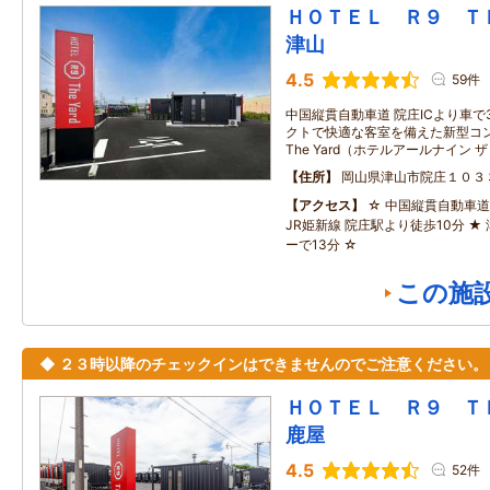
ＨＯＴＥＬ Ｒ９ 
津山
4.5
59件
中国縦貫自動車道 院庄ICより車で
クトで快適な客室を備えた新型コンテ
The Yard（ホテルアールナイン
住所
岡山県津山市院庄１０３
アクセス
☆ 中国縦貫自動車道 
JR姫新線 院庄駅より徒歩10分 ★
ーで13分 ☆
この施
◆ ２３時以降のチェックインはできませんのでご注意ください。
ＨＯＴＥＬ Ｒ９ 
鹿屋
4.5
52件