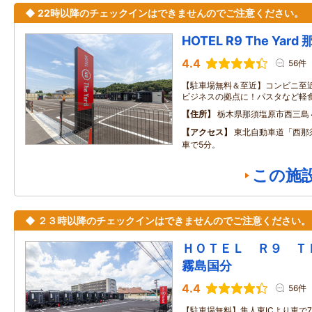
◆ 22時以降のチェックインはできませんのでご注意ください。
HOTEL R9 The Yar
4.4
56件
【駐車場無料＆至近】コンビニ至
ビジネスの拠点に！パスタなど軽
住所
栃木県那須塩原市西三島
アクセス
東北自動車道「西那
車で5分。
この施
◆ ２３時以降のチェックインはできませんのでご注意ください。
ＨＯＴＥＬ Ｒ９ 
霧島国分
4.4
56件
【駐車場無料】隼人東ICより車で