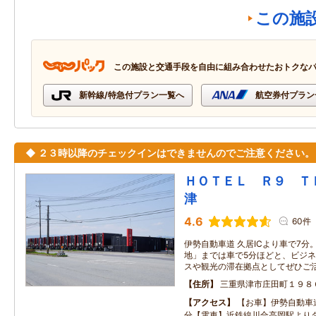
この施
この施設と交通手段を自由に組み合わせたおトクな
新幹線/特急付プラン一覧へ
航空券付プラン
◆ ２３時以降のチェックインはできませんのでご注意ください。
ＨＯＴＥＬ Ｒ９ 
津
4.6
60件
伊勢自動車道 久居ICより車で7分
地」までは車で5分ほどと、ビジネ
スや観光の滞在拠点としてぜひご
住所
三重県津市庄田町１９８
アクセス
【お車】伊勢自動車道
分【電車】近鉄線川合高岡駅より