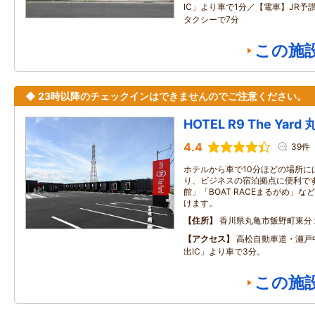
IC」より車で1分／【電車】JR予
タクシーで7分
この施
◆ 23時以降のチェックインはできませんのでご注意ください。
HOTEL R9 The Yard
4.4
39件
ホテルから車で10分ほどの場所に
り、ビジネスの宿泊拠点に便利です
館」「BOAT RACEまるがめ」
けます。
住所
香川県丸亀市飯野町東分
アクセス
高松自動車道・瀬戸
出IC」より車で3分。
この施