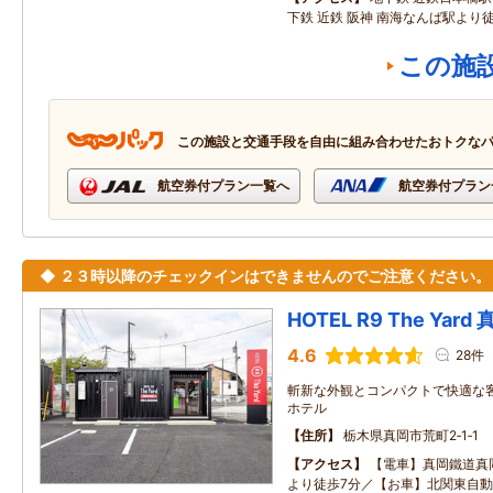
下鉄 近鉄 阪神 南海なんば駅より
この施
この施設と交通手段を自由に組み合わせたおトクな
航空券付プラン一覧へ
航空券付プラン
◆ ２３時以降のチェックインはできませんのでご注意ください。
HOTEL R9 The Yar
4.6
28件
斬新な外観とコンパクトで快適な
ホテル
住所
栃木県真岡市荒町2‐1‐1
アクセス
【電車】真岡鐵道真
より徒歩7分／【お車】北関東自動