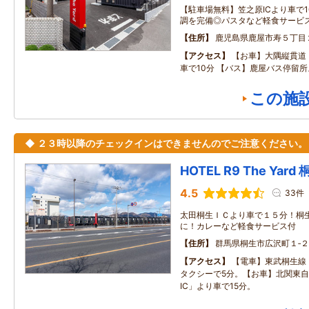
【駐車場無料】笠之原ICより車で
調を完備◎パスタなど軽食サービ
住所
鹿児島県鹿屋市寿５丁目
アクセス
【お車】大隅縦貫道
車で10分 【バス】鹿屋バス停留所
この施
◆ ２３時以降のチェックインはできませんのでご注意ください。
HOTEL R9 The Yard
4.5
33件
太田桐生ＩＣより車で１５分！桐
に！カレーなど軽食サービス付
住所
群馬県桐生市広沢町１‐２
アクセス
【電車】東武桐生線
タクシーで5分。【お車】北関東
IC」より車で15分。