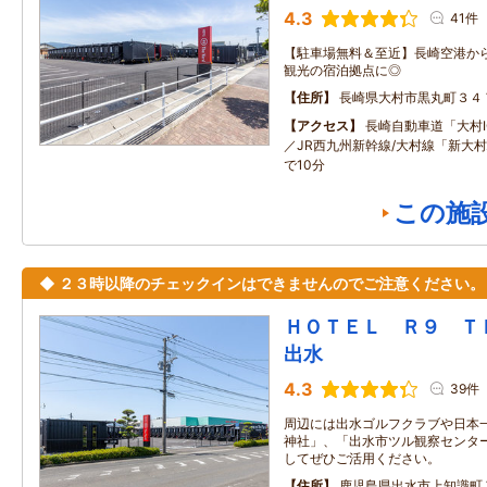
4.3
41件
【駐車場無料＆至近】長崎空港か
観光の宿泊拠点に◎
住所
長崎県大村市黒丸町３４
アクセス
長崎自動車道「大村I
／JR西九州新幹線/大村線「新大
で10分
この施
◆ ２３時以降のチェックインはできませんのでご注意ください。
ＨＯＴＥＬ Ｒ９ 
出水
4.3
39件
周辺には出水ゴルフクラブや日本
神社」、「出水市ツル観察センタ
してぜひご活用ください。
住所
鹿児島県出水市上知識町