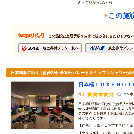
新今宮駅からは5分程
この施
この施設と交通手段を自由に組み合わせたおトクな
航空券付プラン一覧へ
航空券付プラン
日本橋駅7番出口徒歩3分♪全室セパレート＆ミラブルシャワー完
日本橋ＬＵＸＥＨＯＴ
4.1
352件
日本橋駅7番出口から徒歩約3分圏
橋も徒歩圏内！周辺に飲食店も多
グの拠点にも最適！お風呂は人気のセ
備しております♪
住所
大阪府大阪市中央区高津
アクセス
地下鉄 近鉄日本橋