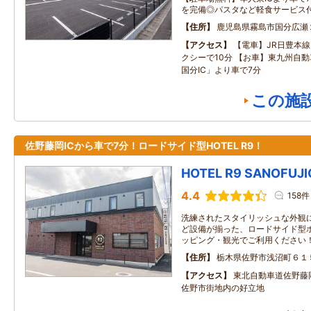
を完備◎パスタなど軽食サービス
住所
鹿児島県霧島市国分広瀬
アクセス
【電車】JR日豊本
クシーで10分 【お車】東九州自動
国分IC」より車で7分
この施
佐野藤岡ICから車で7分！ロードサイド型HOTEL R9！
HOTEL R9 SANOFUJ
4.4
158件
洗練されたスタイリッシュな外観に
ど設備が揃った、ロードサイド型ホ
ッピング・観光でご利用ください
住所
栃木県佐野市浅沼町６１
アクセス
東北自動車道佐野藤岡
佐野市街地内の好立地