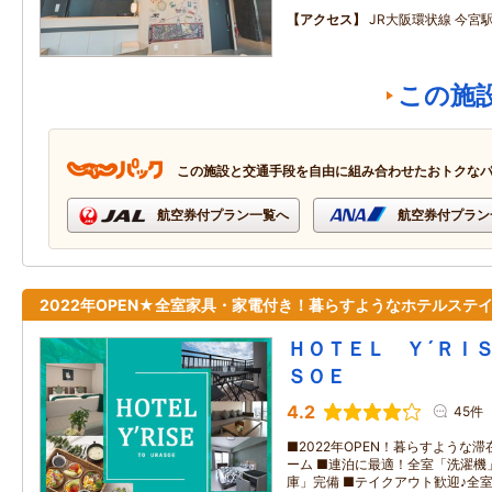
アクセス
JR大阪環状線 今宮
この施
この施設と交通手段を自由に組み合わせたおトクな
航空券付プラン一覧へ
航空券付プラン
2022年OPEN★全室家具・家電付き！暮らすようなホテルステ
ＨＯＴＥＬ Ｙ´ＲＩ
ＳＯＥ
4.2
45件
■2022年OPEN！暮らすような
ーム ■連泊に最適！全室「洗濯機
庫」完備 ■テイクアウト歓迎♪全