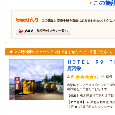
この施
この施設と交通手段を自由に組み合わせたおトクな
航空券付プラン一覧へ
◆ ２３時以降のチェックインはできませんのでご注意ください。
ＨＯＴＥＬ Ｒ９ 
鹿沼栄
4.5
59件
鹿沼ICからアクセス◎コンビニ至
種設備をご用意しております。
住所
栃木県鹿沼市栄町２丁目
アクセス
☆ 東北自動車道 鹿
10分 ★ JR鹿沼駅よりタクシーで1