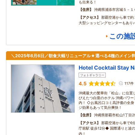
も出来る！
住所
沖縄県浦添市宮城５－１
アクセス
那覇空港から車で約
大型ショッピングセンターもあり♪
この施
＼2025年6月6日／朝食大幅リニューアル★選べる4種のメイン料
Hotel Cocktail Stay 
フォトギャラリー
4.5
117件
沖縄最大の繁華街「松山」に位置
びえたつ白亜のホテル 沖縄パワー
内！ ◇お風呂口コミ高評価の全
ジ効果もあって気分爽快！
住所
沖縄県那覇市松山1丁目29
アクセス
那覇空港から車で6
庁前駅 徒歩12分◆ 国際通りと波
内！