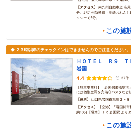
アクセス
南九州自動車道 高尾
分、JR九州新幹線・肥薩おれんじ
クシーで5分。
この施
◆ ２３時以降のチェックインはできませんのでご注意ください。
ＨＯＴＥＬ Ｒ９ 
岩国
4.4
37件
【駐車場無料】「岩国錦帯橋空港」
には個別空調を完備◎パスタなど
住所
山口県岩国市旭町２－８
アクセス
【空港】「岩国錦帯
約10分【電車】ＪＲ 岩国駅 より
この施