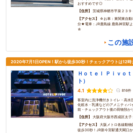
おすすめです◎
住所
茨城県神栖市平泉２３９
アクセス
☆お車：東関東自動車
分★電車：JR鹿島線 鹿島神宮駅よ
☆
この施
2020年7月1日OPEN！駅から徒歩30秒！チェックアウトは12時
Ｈｏｔｅｌ Ｐｉｖｏｔ
ト）
4.1
816件
客室内に洗浄機付きトイレ・高水
化粧水・乳液などのアメニティバイ
前・チェックアウト後の荷物預か
住所
大阪府大阪市西成区太子
アクセス
大阪メトロ各線動物
徒歩30秒！JR新今宮駅通天閣口