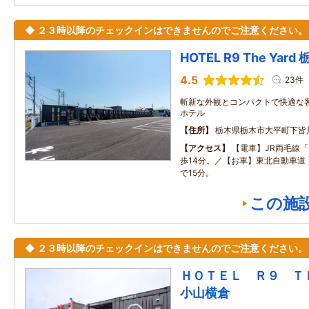
◆ ２３時以降のチェックインはできませんのでご注意ください。
HOTEL R9 The Yar
4.5
23件
斬新な外観とコンパクトで快適な
ホテル
住所
栃木県栃木市大平町下皆川2
アクセス
【電車】JR両毛線
歩14分。／【お車】東北自動車道
で15分。
この施
◆ ２３時以降のチェックインはできませんのでご注意ください。
ＨＯＴＥＬ Ｒ９ 
小山横倉