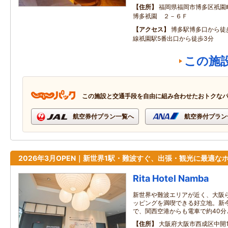
住所
福岡県福岡市博多区祇園
博多祇園 ２－６Ｆ
アクセス
博多駅博多口から徒
線祇園駅5番出口から徒歩3分
この施
この施設と交通手段を自由に組み合わせたおトクな
航空券付プラン一覧へ
航空券付プラン
2026年3月OPEN｜新世界1駅・難波すぐ、出張・観光に最適な
Rita Hotel Namba
新世界や難波エリアが近く、大阪
ッピングを満喫できる好立地。新
で、関西空港からも電車で約40
住所
大阪府大阪市西成区中開1‐