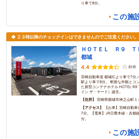
り車で8分。
この施
◆ ２３時以降のチェックインはできませんのでご注意ください。
ＨＯＴＥＬ Ｒ９ 
都城
4.4
81件
宮崎自動車道 都城ICより車で7分
駅より車で8分。 斬新な外観とコ
た新型コンテナホテル HOTEL R9 
イン ザ・ヤード）誕生。
住所
宮崎県都城市神之山町１
アクセス
【お車】宮崎自動車道
7分。【電車】JR日豊本線・吉都線
分。
この施