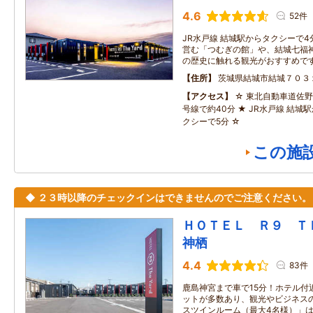
4.6
52件
JR水戸線 結城駅からタクシーで4
営む「つむぎの館」や、結城七福
の歴史に触れる観光がおすすめで
住所
茨城県結城市結城７０３
アクセス
☆ 東北自動車道佐野
号線で約40分 ★ JR水戸線 結城駅か
クシーで5分 ☆
この施
◆ ２３時以降のチェックインはできませんのでご注意ください。
ＨＯＴＥＬ Ｒ９ 
神栖
4.4
83件
鹿島神宮まで車で15分！ホテル付
ットが多数あり、観光やビジネスの
スツインルーム（最大4名様）」