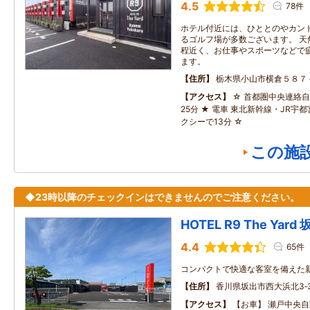
4.5
78件
ホテル付近には、ひととのやカン
るゴルフ場が多数ございます。 天
程近く、お仕事やスポーツなどで
ます。
住所
栃木県小山市横倉５８７
アクセス
☆ 首都圏中央連絡自
25分 ★ 電車 東北新幹線・JR宇
クシーで13分 ☆
この施
◆23時以降のチェックインはできませんのでご注意ください。
HOTEL R9 The Yard
4.4
65件
コンパクトで快適な客室を備えた
住所
香川県坂出市西大浜北3‐3
アクセス
【お車】 瀬戸中央