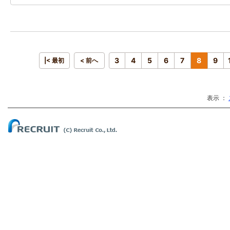
3
4
5
6
7
8
9
|< 最初
< 前へ
表示 ：