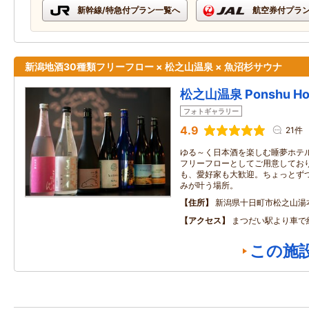
新幹線/特急付プラン一覧へ
航空券付プラ
新潟地酒30種類フリーフロー × 松之山温泉 × 魚沼杉サウナ
松之山温泉 Ponshu Ho
フォトギャラリー
4.9
21件
ゆる～く日本酒を楽しむ睡夢ホテ
フリーフローとしてご用意してお
も、愛好家も大歓迎。ちょっとず
みが叶う場所。
住所
新潟県十日町市松之山湯本
アクセス
まつだい駅より車で
この施