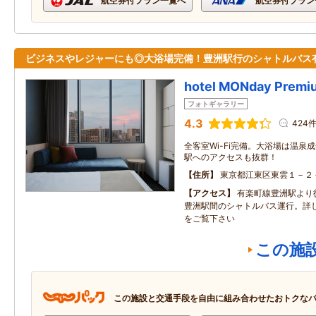
航空券付プラン一覧へ
航空券付プラン
ビジネスやレジャーにも◎大浴場完備！豊洲駅行のシャトルバス
hotel MONday Prem
フォトギャラリー
4.3
424
全客室Wi-Fi完備。大浴場は温泉
駅へのアクセスも抜群！
住所
東京都江東区東雲１－２
アクセス
有楽町線豊洲駅より
豊洲駅間のシャトルバス運行。詳
をご覧下さい
この施
この施設と交通手段を自由に組み合わせたおトクな