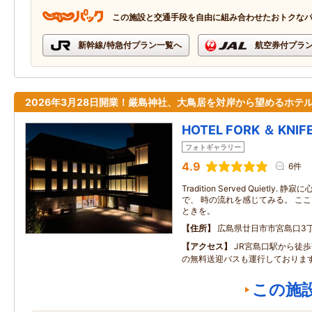
この施設と交通手段を自由に組み合わせたおトクな
新幹線/特急付プラン一覧へ
航空券付プラ
2026年3月28日開業！厳島神社、大鳥居を対岸から望めるホテ
HOTEL FORK ＆ KNIFE
フォトギャラリー
4.9
6件
Tradition Served Quietly
で、 時の流れを感じてみる。 こ
ときを。
住所
広島県廿日市市宮島口3丁
アクセス
JR宮島口駅から徒
の無料送迎バスも運行しておりま
この施