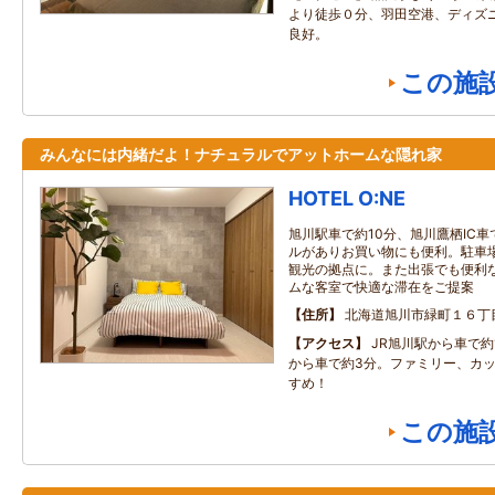
より徒歩０分、羽田空港、ディズ
良好。
この施
みんなには内緒だよ！ナチュラルでアットホームな隠れ家
HOTEL O:NE
旭川駅車で約10分、旭川鷹栖IC
ルがありお買い物にも便利。駐車
観光の拠点に。また出張でも便利
ムな客室で快適な滞在をご提案
住所
北海道旭川市緑町１６丁目
アクセス
JR旭川駅から車で約
から車で約3分。ファミリー、カ
すめ！
この施