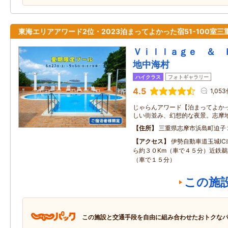
東海エリアアワード2位・2023泊まってよかった宿51-100室三
Ｖｉｌｌａｇｅ ＆ 
地中海村
ハイクラス
フォトギャラリー
4.5
1,05
じゃらんアワード【泊まってよかっ
しい街並み、幻想的な夜景。志摩
住所
三重県志摩市浜島町迫子
アクセス
伊勢自動車道玉城IC
ら約３０Km（車で４５分）近鉄鵜
（車で１５分）
この施
この施設と交通手段を自由に組み合わせたおトクな