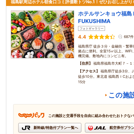
福島駅周辺ホテル朝食口コミ評価断トツNo.1！ぜひお召し上がり
ホテルサンキョウ福島 HO
FUKUSHIMA
フォトギャラリー
4.4
687件
福島県庁 徒歩３分・金融街・繁華
拠点に便利。全室15㎡以上、WIF
機完備。敷地内にコンビニ有。
住所
福島県福島市大町７－１
アクセス
福島県庁徒歩3分、J
徒歩10分。東北道 福島西ＩCおよ
15分
この施
この施設と交通手段を自由に組み合わせたおトクな
新幹線/特急付プラン一覧へ
航空券付プラ