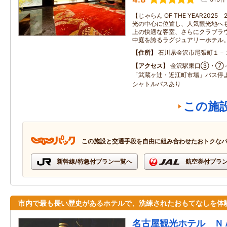
【じゃらん OF THE YEAR20
光の中心に位置し、人気観光地へも
上の快適な客室、さらにクラブラ
中庭を誇るラグジュアリーホテル
住所
石川県金沢市尾張町１－
アクセス
金沢駅東口③・⑦
「武蔵ヶ辻・近江町市場」バス停
シャトルバスあり
この施
この施設と交通手段を自由に組み合わせたおトクな
新幹線/特急付プラン一覧へ
航空券付プラ
市内で最も長い歴史があるホテルで、洗練されたおもてなしを体
名古屋観光ホテル Ｎ