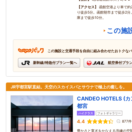
アクセス
函館空港より車で約2
り徒歩5分。函館朝市まで徒歩2分
庫まで徒歩10分。
この施
この施設と交通手段を自由に組み合わせたおトクな
新幹線/特急付プラン一覧へ
航空券付プラ
JR宇都宮駅直結。天空のスカイスパとサウナで極上の癒しを。
CANDEO HOTELS 
都宮
ハイクラス
フォトギャラリー
4.4
877件
豊かさと寛ぎをかなえる洗練の空