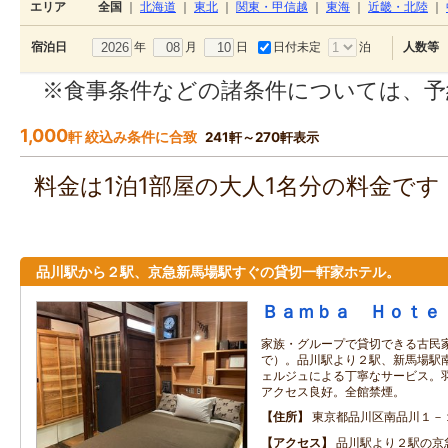
エリア
全国
｜
北海道
｜
東北
｜
関東・甲信越
｜
東海
｜
近畿・北陸
｜
年
月
日
日付未定
泊
宿泊日
人数等
※食事条件などの諸条件については、予
1,000
軒 絞込み条件に合致
241軒～270軒表示
料金は1泊1部屋の大人1名分の料金で
品川駅から２駅、京急新馬場駅すぐの貸切一軒家ホテル。
Ｂａｍｂａ Ｈｏｔｅ
家族・グループで貸切できる古民
で）。品川駅より２駅、新馬場駅
ェルジュによる丁寧なサービス。
アクセス良好。全館禁煙。
住所
東京都品川区南品川１－
アクセス
品川駅より２駅の京