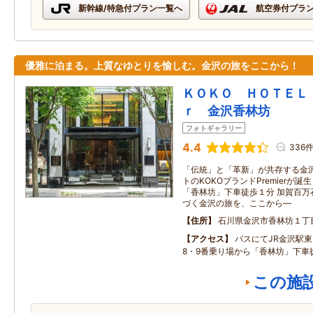
新幹線/特急付プラン一覧へ
航空券付プラ
優雅に泊まる。上質なゆとりを愉しむ。金沢の旅をここから！
ＫＯＫＯ ＨＯＴＥＬ
ｒ 金沢香林坊
フォトギャラリー
4.4
336
「伝統」と「革新」が共存する金沢
トのKOKOブランドPremierが
「香林坊」下車徒歩１分 加賀百万
づく金沢の旅を、ここから―
住所
石川県金沢市香林坊１丁
アクセス
バスにてJR金沢駅
8・9番乗り場から「香林坊」下車
この施