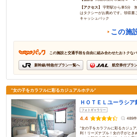
アクセス
宇野駅から車5分 
はタクシーがお薦めです。領収書ご
キャッシュバック
この施
この施設と交通手段を自由に組み合わせたおトクな
新幹線/特急付プラン一覧へ
航空券付プラ
“女の子をカラフルに彩るカジュアルホテル”
ＨＯＴＥＬユーラシア
フォトギャラリー
4.4
489件
“女の子をカラフルに彩るカジュア
利！リーズナブル！女の子がときめ