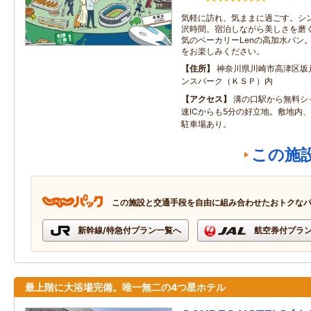
気軽に訪れ、気ままに過ごす。シ
沢時間。宿泊しながら美しさを磨く
気のベーカリーLenの高加水パン
をお楽しみください。
住所
神奈川県川崎市高津区坂戸
ンスパーク（ＫＳＰ）内
アクセス
溝の口駅から無料シ
速ICからも5分の好立地。敷地内
駐車場あり。
この施
この施設と交通手段を自由に組み合わせたおトクな
新幹線/特急付プラン一覧へ
航空券付プラ
最上階に大浴場完備。唯一無二の4つ星ホテル