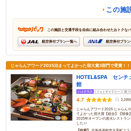
この施
この施設と交通手段を自由に組み合わせたおトクな
航空券付プラン一覧へ
航空券付プラン
じゃらんアワード2025泊まってよかった宿大賞3部門で受賞！！
HOTEL&SPA セン
館
ハイクラス
フォトギャラリー
宿ブ
4.7
2,29
じゃらんアワード2025 じゃらん
てよかった宿大賞【総合】【朝食
2025年オープンの炭火レストラ
した♪♪
住所
北海道函館市大手町２２