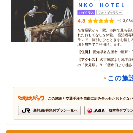
ＮＫＯ ＨＯＴＥＬ
ハイクラス
フォトギャラリー
4.8
3,08
名古屋駅から一駅。市内で最も長
れたおもてなしを体験。 宿泊者専
ランで、特別なひとときをお愉しみ
場を無料でご利用頂けます。
住所
愛知県名古屋市中区錦１
アクセス
名古屋駅より地下鉄
の「伏見駅」 8・9番出口より徒歩
この施
この施設と交通手段を自由に組み合わせたおトクな
新幹線/特急付プラン一覧へ
航空券付プラ