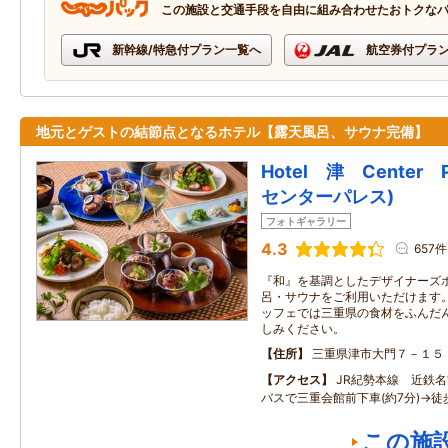
この施設と交通手段を自由に組み合わせたおトクな
新幹線/特急付プラン一覧へ
航空券付プラ
地元とゲストの結節点となるホテル【露天風呂、サウナ完備】
Hotel 津 Center 
センターパレス)
フォトギャラリー
4.3
657件
『和』を基調としたデザイナーズ
呂・サウナをご利用いただけます
ッフェでは三重県の食材をふんだ
しみください。
住所
三重県津市大門７－１５
アクセス
JR紀勢本線 近鉄
バスで三重会館前下車(約7分)→徒
この施