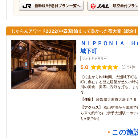
新幹線/特急付プラン一覧へ
航空券付プラ
じゃらんアワード2022(中四国)泊まって良かった宿大賞【総合】
ＮＩＰＰＯＮＩＡ 
城下町
フォトギャラリー
5.0
57件
【松山から約1時間。大洲城下町
町に点在する歴史建築が悠久の時
消の美食・美酒に舌鼓を打ち、ま
を。
住所
愛媛県大洲市大洲３７８
アクセス
松山空港から電車で約
ら車で約50分（伊予大洲駅ーホテ
り※要予約）
この施