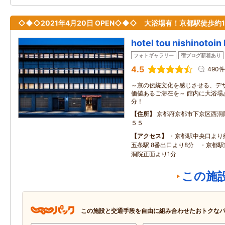
◇◆◇2021年4月20日 OPEN◇◆◇ 大浴場有！京都駅徒歩約1
hotel tou nishinotoin
フォトギャラリー
宿ブログ新着あり
4.5
490件
～京の伝統文化を感じさせる、デ
価値あるご滞在を～ 館内に大浴場
分！
住所
京都府京都市下京区西洞
５５
アクセス
・京都駅中央口より
五条駅 8番出口より8分 ・京都駅
洞院正面より1分
この施
この施設と交通手段を自由に組み合わせたおトクな