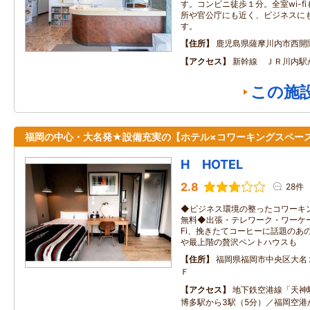
す。コンビニ徒歩１分。全室wi-f
所や官公庁にも近く、ビジネスに
す。
住所
鹿児島県薩摩川内市西開
アクセス
新幹線 ＪＲ川内駅
この施
福岡の中心・大名発★設備充実の【ホテル×コワーキングスペー
H HOTEL
2.8
28件
◆ビジネス環境の整ったコワーキ
無料◆出張・テレワーク・ワーケー
Fi、挽きたてコーヒーに話題のあ
や最上階の贅沢ペントハウスも
住所
福岡県福岡市中央区大名
Ｆ
アクセス
地下鉄空港線「天神
博多駅から3駅（5分）／福岡空港か