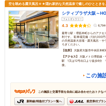
空を眺める露天風呂☆★隠れ家的な天然温泉で癒しのひとときを
シティプラザ大阪～HOTE
フォトギャラリー
4.3
6,79
最寄り駅・堺筋本町からのアクセ
利です。 駐車場完備（1泊1,00
の天然温泉大浴場・露天風呂・サ
ろぎください。
住所
大阪府大阪市中央区本町
アクセス
大阪メトロ堺筋線・
駅 1又は12号出口より徒歩6分
接。
この施
この施設と交通手段を自由に組み合わせたおトクな
新幹線/特急付プラン一覧へ
航空券付プラ