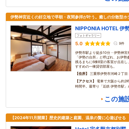
伊勢神宮近くの好立地で早朝・夜間参拝が叶う。癒しの分散型ホ
NIPPONIA HOTEL 
フォトギャラリー
5.0
9件
伊勢市駅より徒歩10分・伊勢神宮
「伊勢の台所」と呼ばれ、お伊勢
残るまちに6棟8室の客室が点在し
すすめの一棟貸切部屋も。
住所
三重県伊勢市河崎２丁目
アクセス
電車で大阪から約2
時間半。最寄り「近鉄 伊勢市駅」
この施
【2024年11月開業】歴史的建築と庭園、温泉の贅に心遊ばせる