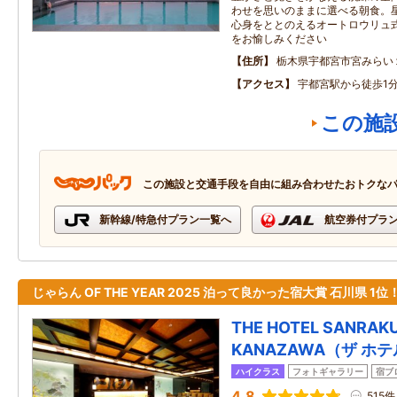
わせを思いのままに選べる朝食。
心身をととのえるオートロウリュ
をお愉しみください
住所
栃木県宇都宮市宮みらい
アクセス
宇都宮駅から徒歩1
この施
この施設と交通手段を自由に組み合わせたおトクな
新幹線/特急付プラン一覧へ
航空券付プラ
じゃらん OF THE YEAR 2025 泊って良かった宿大賞 石川県 1位
THE HOTEL SANRAK
KANAZAWA（ザ ホ
ハイクラス
フォトギャラリー
宿ブ
4.8
515件