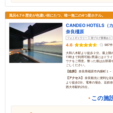
風呂4.7☆歴史が色濃い街にたつ、唯一無二の4つ星ホテル。
CANDEO HOTEL
奈良橿原
フォトギャラリー
宿ブログ新着あり
4.6
987件
大和八木駅より徒歩２分。最上階の
11時まで利用可能♪男湯にはドラ
ウナをご用意。整った後はお部屋
ごしください。
住所
奈良県橿原市内膳町１－
アクセス
奈良観光に便利な近
より徒歩2分。電車の場合、近鉄奈
西大寺駅約25分。
この施