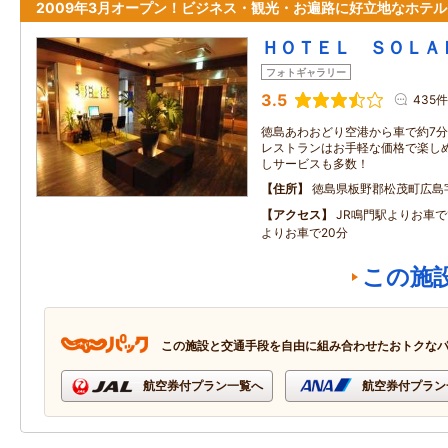
2009年3月オープン！ビジネス・観光・お遍路に好立地なホテル
ＨＯＴＥＬ ＳＯＬＡ
フォトギャラリー
3.5
435件
徳島あわおどり空港から車で約7
レストランはお手軽な価格で楽し
しサービスも多数！
住所
徳島県板野郡松茂町広島
アクセス
JR鳴門駅よりお車で
よりお車で20分
この施
この施設と交通手段を自由に組み合わせたおトクな
航空券付プラン一覧へ
航空券付プラン