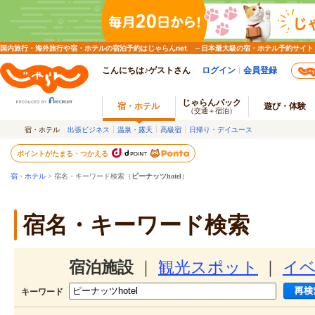
国内旅行・海外旅行や宿・ホテルの宿泊予約はじゃらんnet ～日本最大級の宿・ホテル予約サイト
こんにちは♪ゲストさん
ログイン
会員登録
じゃらんパック
宿・ホテル
遊び・体験
（交通＋宿泊）
宿・ホテル
出張ビジネス
温泉・露天
高級宿
日帰り・デイユース
ポイントがたまる・つかえる
宿・ホテル
> 宿名・キーワード検索（
ピーナッツhotel
）
宿名・キーワード検索
宿泊施設
｜
観光スポット
｜
イ
キーワード