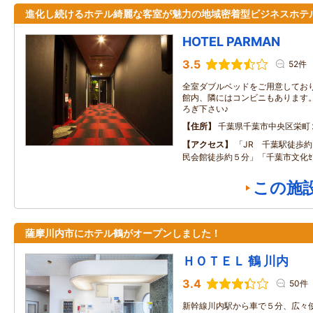
進化し続けるホテル綺麗な客室が魅力の地域密着型ビジネスホテ
HOTEL PARMAN
3.5
52件
全室ダブルベッドをご用意してお
館内、隣にはコンビニもあります。
ろぎ下さい♪
住所
千葉県千葉市中央区栄町
アクセス
「JR 千葉駅徒歩
民会館徒歩約５分」「千葉市文化ｾ
この施
薩摩川内市にホテル鶴がオープンしました！
ＨＯＴＥＬ 鶴 川内
3.4
50件
新幹線川内駅から車で５分、広々