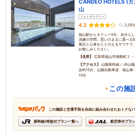
CANDEO HOTELS 
山
フォトギャラリー
4.2
2,25
福山駅からタクシー5分。自分ら
洗練の空間。思いのままに選べる
風呂と心身をととのえるサウナで
お愉しみください。
住所
広島県福山市御船町２－
アクセス
山陽新幹線／JR山
歩約15分、山陽自動車道 福山東
15分
この施
この施設と交通手段を自由に組み合わせたおトクな
新幹線/特急付プラン一覧へ
航空券付プラ