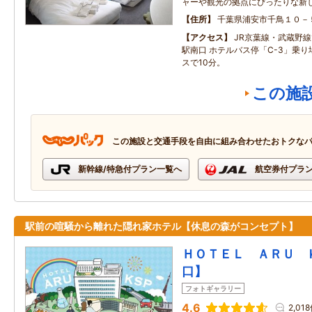
ャーや観光の拠点にぴったりな新
住所
千葉県浦安市千鳥１０－
アクセス
JR京葉線・武蔵野線
駅南口 ホテルバス停「C-3」乗
スで10分。
この施
この施設と交通手段を自由に組み合わせたおトクな
新幹線/特急付プラン一覧へ
航空券付プラ
駅前の喧騒から離れた隠れ家ホテル【休息の森がコンセプト】
ＨＯＴＥＬ ＡＲＵ 
口】
フォトギャラリー
4.6
2,01