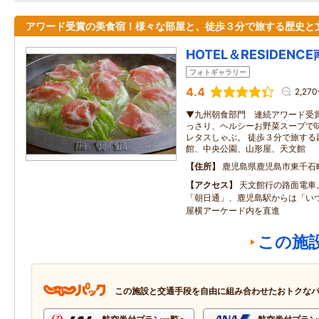
アワード受賞の美食宿！様々な部屋と、徒歩３分で旅する歴史と
HOTEL＆RESIDENC
フォトギャラリー
4.4
2,27
▼九州朝食部門 連続アワード受賞
っさり、ヘルシーお野菜スープで
レタスしゃぶ。 徒歩３分で旅する
館、中央公園、山形屋、天文館
住所
鹿児島県鹿児島市東千石町
アクセス
天文館行の路面電車
「朝日通」、鹿児島駅からは「い
屋横アーケード内を直進
この施
この施設と交通手段を自由に組み合わせたおトクな