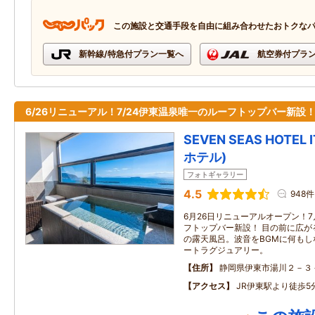
この施設と交通手段を自由に組み合わせたおトクな
新幹線/特急付プラン一覧へ
航空券付プラ
6/26リニューアル！7/24伊東温泉唯一のルーフトップバー新設
SEVEN SEAS HOTE
ホテル)
フォトギャラリー
4.5
948件
6月26日リニューアルオープン！
フトップバー新設！ 目の前に広が
の露天風呂。波音をBGMに何も
ートラグジュアリー。
住所
静岡県伊東市湯川２－３
アクセス
JR伊東駅より徒歩5