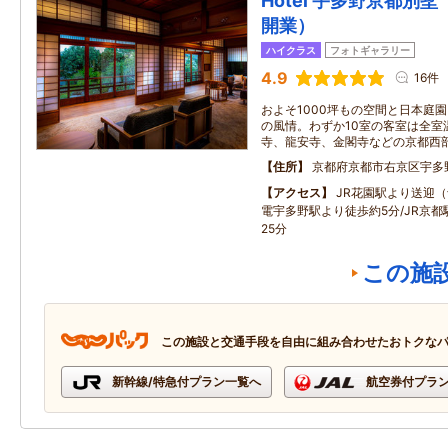
Hotel 宇多野京都別墅
開業）
ハイクラス
フォトギャラリー
4.9
16件
およそ1000坪もの空間と日本庭
の風情。わずか10室の客室は全室
寺、龍安寺、金閣寺などの京都西
住所
京都府京都市右京区宇多
アクセス
JR花園駅より送迎（
電宇多野駅より徒歩約5分/JR京
25分
この施
この施設と交通手段を自由に組み合わせたおトクな
新幹線/特急付プラン一覧へ
航空券付プラ