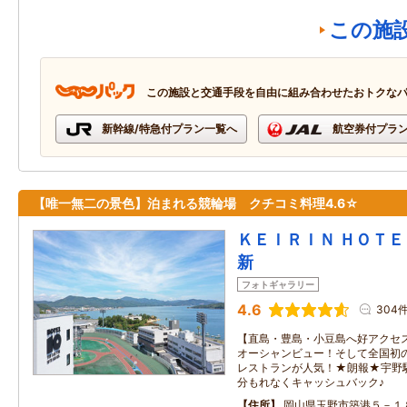
この施
この施設と交通手段を自由に組み合わせたおトクな
新幹線/特急付プラン一覧へ
航空券付プラ
【唯一無二の景色】泊まれる競輪場 クチコミ料理4.6☆
ＫＥＩＲＩＮ ＨＯＴＥＬ
新
フォトギャラリー
4.6
304
【直島・豊島・小豆島へ好アクセ
オーシャンビュー！そして全国初
レストランが人気！★朗報★宇野
分もれなくキャッシュバック♪
住所
岡山県玉野市築港５－１