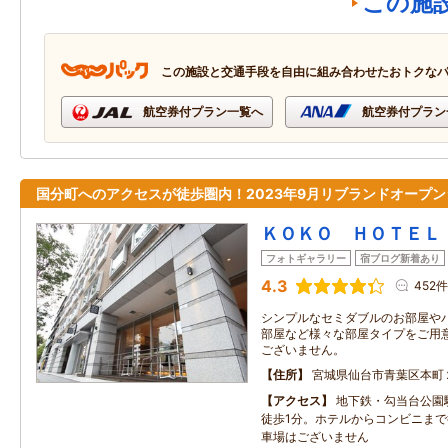
この施
この施設と交通手段を自由に組み合わせたおトクな
航空券付プラン一覧へ
航空券付プラン
国分町へのアクセスが徒歩圏内！2023年9月リブランドオープン
ＫＯＫＯ ＨＯＴＥＬ
フォトギャラリー
宿ブログ新着あり
4.3
452件
シンプルなセミダブルのお部屋や
部屋など様々な部屋タイプをご用
ございません。
住所
宮城県仙台市青葉区本町
アクセス
地下鉄・勾当台公園
徒歩1分。ホテルからコンビニまで
車場はございません