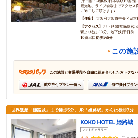
(千日前・堺筋線)日本橋駅10番出
観光地、ライブ会場までアクセス
に過ごして頂けます♪
住所
大阪府大阪市中央区日本
アクセス
地下鉄(御堂筋線)な
駅より徒歩10分。地下鉄(千日前・
10番出口徒歩約5分
この施
この施設と交通手段を自由に組み合わせたおトクな
航空券付プラン一覧へ
航空券付プラン
世界遺産「姫路城」まで徒歩5分、JR「姫路駅」からは徒歩7分
KOKO HOTEL 姫路城
フォトギャラリー