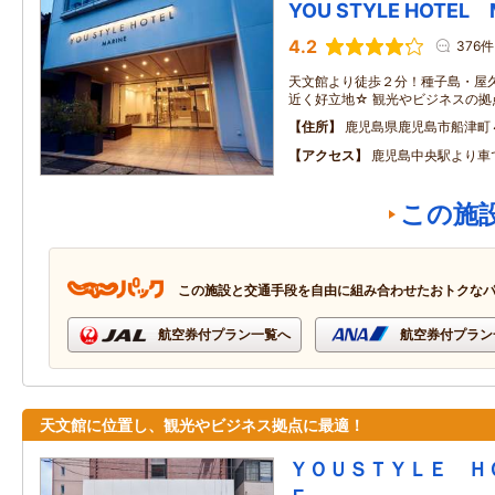
YOU STYLE HOTEL 
4.2
376件
天文館より徒歩２分！種子島・屋
近く好立地☆ 観光やビジネスの拠
住所
鹿児島県鹿児島市船津町
アクセス
鹿児島中央駅より車
この施
この施設と交通手段を自由に組み合わせたおトクな
航空券付プラン一覧へ
航空券付プラン
天文館に位置し、観光やビジネス拠点に最適！
ＹＯＵＳＴＹＬＥ Ｈ