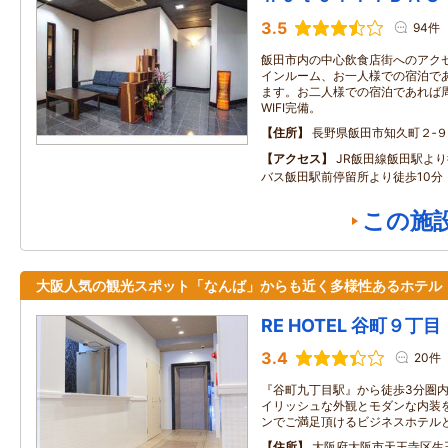
3.5
94件
飯田市内の中心飲食店街へのアクセ
インルーム、お一人様での宿泊で
ます。お二人様での宿泊であれば
WIFI完備。
住所
長野県飯田市知久町２‐９
アクセス
JR飯田線飯田駅よ
バス飯田駅前停留所より徒歩10分
この施
大阪人気の観光スポット「なんば」からも近く多様性あるホテル
RE HOTEL 谷町９丁目
3.4
20件
『谷町九丁目駅』から徒歩3分圏内
イリッシュな外観とモダンな内装
ンでご満足頂けるビジネスホテル
住所
大阪府大阪市天王寺区生玉