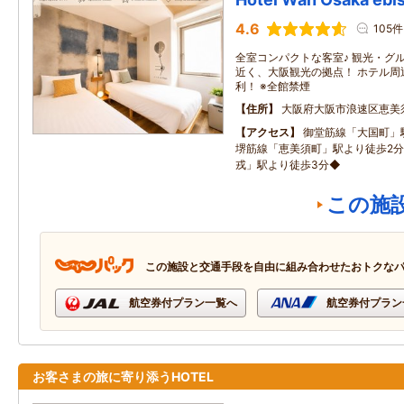
4.6
105件
全室コンパクトな客室♪ 観光・グル
近く、大阪観光の拠点！ ホテル周
利！ ※全館禁煙
住所
大阪府大阪市浪速区恵美須
アクセス
御堂筋線「大国町」
堺筋線「恵美須町」駅より徒歩2
戎」駅より徒歩3分◆
この施
この施設と交通手段を自由に組み合わせたおトクな
航空券付プラン一覧へ
航空券付プラン
お客さまの旅に寄り添うHOTEL