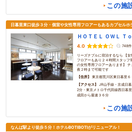
この施
日暮里東口徒歩３分・個室や女性専用フロアーもあるカプセルホ
ＨＯＴＥＬ ＯＷＬ Ｔ
4.0
748件
リーズナブルに宿泊するなら 【女
フロアーもあり２４時間スタッフ
の女性専用フロアーあります】 チ
夜２時まで可能です
住所
東京都荒川区東日暮里６
アクセス
JR山手線・京成日
2分・東京メトロ千代田線西日暮
成田から最速３６分
この施
なんば駅より徒歩５分！ホテルBOTIBOTIがリニューアル！