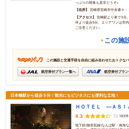
っぷりの朝食も是非どうぞ♪
住所
宮崎県宮崎市中央通４－
アクセス
宮崎駅より車で3分
停より徒歩5分。エリアワンは市内
ご注意ください。
この施
この施設と交通手段を自由に組み合わせたおトクな
航空券付プラン一覧へ
航空券付プラン
日本橋駅から徒歩５分！観光にもビジネスにも便利な立地！
ＨＯＴＥＬ ―ＡＳＩ
4.3
183件
地下鉄(御堂筋線)なんば駅・南海