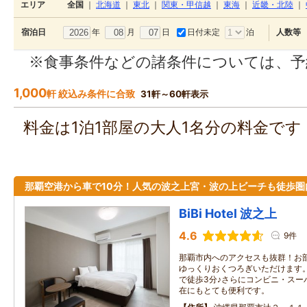
エリア
全国
｜
北海道
｜
東北
｜
関東・甲信越
｜
東海
｜
近畿・北陸
｜
年
月
日
日付未定
泊
宿泊日
人数等
※食事条件などの諸条件については、予
1,000
軒 絞込み条件に合致
31軒～60軒表示
料金は1泊1部屋の大人1名分の料金で
那覇空港から車で10分！人気の波之上宮・波の上ビーチも徒歩圏
BiBi Hotel 波之上
4.6
9件
那覇市内へのアクセスも抜群！お
ゆっくりおくつろぎいただけます。
で徒歩3分♪さらにコンビニ・スー
在にもとても便利です。