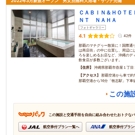
2022年3月新規オープン 男女別無料大浴場・サウナ完備
ＣＡＢＩＮ＆ＨＯＴＥ
ＮＴ ＮＡＨＡ
フォトギャラリー
4.1
42件
那覇のマチグヮー散策に！国際通
は商店街」の中に位置し、周辺に
ろを楽しめるお店など、沖縄のデ
飲食店が多数ございます。
住所
沖縄県那覇市壺屋１丁目
アクセス
那覇空港から車で約
那覇空港から16分「牧志駅」下車徒
この施
この施設と交通手段を自由に組み合わせたおトクな
航空券付プラン一覧へ
航空券付プラン