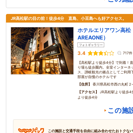
JR高松駅の目の前！徒歩4分 直島、小豆島へも好アクセス。
ホテルエリアワン高松（
AREAONE）
フォトギャラリー
3.4
717件
【高松駅より徒歩4分】で到着！
り場も徒歩圏内。全室インターネ
ス、讃岐観光の拠点としてご利用
部屋が自慢のホテルです
住所
香川県高松市西の丸町２
アクセス
JR高松駅より徒歩
より徒歩4分
この施
この施設と交通手段を自由に組み合わせたおトクな