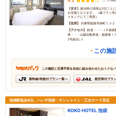
4.2
1,766
【重要】連泊時の清掃は3日ごと
み交換となります。 （歯ブラシ等
イキングにてご用意）
住所
兵庫県姫路市綿町１３２
アクセス
鉄道・・・ＪＲ姫路
車・・・山陽自動車道・姫路東ＩＣ
2号線沿い)
この施
この施設と交通手段を自由に組み合わせたおトクな
新幹線/特急付プラン一覧へ
航空券付プラ
池袋駅徒歩8分。ハレザ池袋・サンシャイン・乙女ロード至近
KOKO HOTEL 池袋