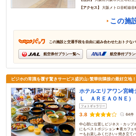
アクセス
大阪メトロ谷町線谷
この施
この施設と交通手段を自由に組み合わせたおトクな
航空券付プラン一覧へ
航空券付プラン
ビジホの常識を覆す驚きサービス盛沢山♪繁華街隣接の最好立地
ホテルエリアワン宮崎
Ｌ ＡＲＥＡＯＮＥ）
フォトギャラリー
3.8
64件
中心部に位置しビジネス・カップ
にもベストポジション★夜カフェ
ーもお楽しみください♪ 焼き立て