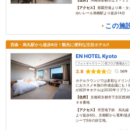
住所
沖縄県那覇市辻２－１１
アクセス
那覇空港より車・タ
ゆいレール旭橋駅より徒歩14分
この施
四条・烏丸駅から徒歩6分！観光に便利な注目ホテル!!
EN HOTEL Kyoto
フォトギャラリー
宿ブログ新着あり
3.8
56件
ホテルラウンジでは多彩なドリン
におススメ☆旅の作成会議にも！
が好評☆ホテルは2020年リブラ
住所
京都府京都市下京区西洞
９８番地
アクセス
市営地下鉄 烏丸線
より徒歩6分。京都駅から電車/徒
シーで5分の好立地。