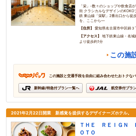
「栄」-数々のショップや飲食店
街 クラシカルなデザインのKOKO
鉄 東山線「栄駅」2番出口から徒歩
を、ここから―
住所
愛知県名古屋市中区錦３
アクセス
地下鉄東山線・名城
より徒歩約1分
この施
この施設と交通手段を自由に組み合わせたおトクな
新幹線/特急付プラン一覧へ
航空券付プラ
2021年2月22日開業 新感覚を提供するデザイナーズホテル。
ＴＨＥ ＲＥＩＧＮ 
ＯＴＯ