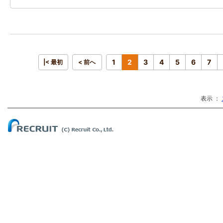
1
2
3
4
5
6
7
|< 最初
< 前へ
表示 ：