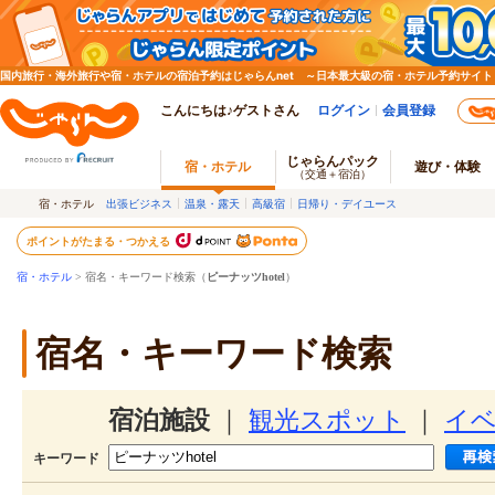
国内旅行・海外旅行や宿・ホテルの宿泊予約はじゃらんnet ～日本最大級の宿・ホテル予約サイト
こんにちは♪ゲストさん
ログイン
会員登録
じゃらんパック
宿・ホテル
遊び・体験
（交通＋宿泊）
宿・ホテル
出張ビジネス
温泉・露天
高級宿
日帰り・デイユース
ポイントがたまる・つかえる
宿・ホテル
> 宿名・キーワード検索（
ピーナッツhotel
）
宿名・キーワード検索
宿泊施設
｜
観光スポット
｜
イ
キーワード