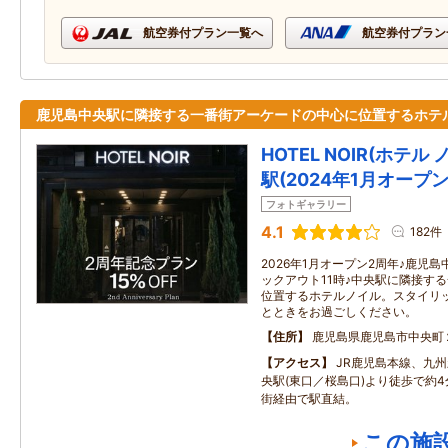
航空券付プラン一覧へ
航空券付プラン
鹿児島中央駅に隣接する一番街アーケードの中心に位置するホテ
HOTEL NOIR(ホテ
駅(2024年1月オープン
フォトギャラリー
4.1
182件
2026年1月オープン2周年♪鹿児
ックアウト11時♪中央駅に隣接す
位置するホテルノイル。スタイリ
とときをお過ごしください。
住所
鹿児島県鹿児島市中央町
アクセス
JR鹿児島本線、九
央駅(東口／桜島口)より徒歩で約4分
街経由で駅直結。
この施