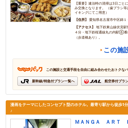
【重要】連泊時の清掃は3日ごと
み交換となります。 （歯ブラシ等
イキングにてご用意）
住所
愛知県名古屋市中区錦１
アクセス
地下鉄東山線伏見駅
４分・地下鉄桜通線丸の内駅⑥番
（歩道橋あり）。
この施
この施設と交通手段を自由に組み合わせたおトクな
新幹線/特急付プラン一覧へ
航空券付プラ
漫画をテーマにしたコンセプト型のホテル。最寄り駅から徒歩1
♪
ＭＡＮＧＡ ＡＲＴ 