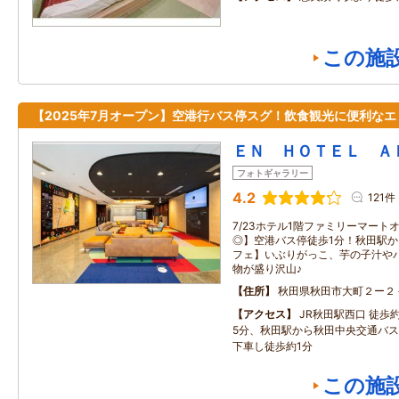
この施
【2025年7月オープン】空港行バス停スグ！飲食観光に便利なエ
ＥＮ ＨＯＴＥＬ Ａ
フォトギャラリー
4.2
121件
7/23ホテル1階ファミリーマート
◎】空港バス停徒歩1分！秋田駅か
フェ】いぶりがっこ、芋の子汁や
物が盛り沢山♪
住所
秋田県秋田市大町２ー２
アクセス
JR秋田駅西口 徒歩
5分、秋田駅から秋田中央交通バ
下車し徒歩約1分
この施