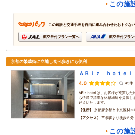
この施
この施設と交通手段を自由に組み合わせたおトクな
航空券付プラン一覧へ
航空券付プラン
京都の繁華街に立地し食べ歩きにも便利
ＡＢｉｚ ｈｏｔｅｌ
4.0
45件
ABiz hotel は、お客様が充実
も快適で清潔な休息場所を提供しま
迎えいたします。
住所
京都府京都市中京区材木
アクセス
三条駅より徒歩５分
この施