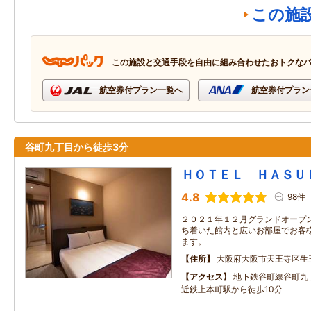
この施
この施設と交通手段を自由に組み合わせたおトクな
航空券付プラン一覧へ
航空券付プラン
谷町九丁目から徒歩3分
ＨＯＴＥＬ ＨＡＳＵ 
4.8
98件
２０２１年１２月グランドオープ
ち着いた館内と広いお部屋でお客
ます。
住所
大阪府大阪市天王寺区生
アクセス
地下鉄谷町線谷町九
近鉄上本町駅から徒歩10分