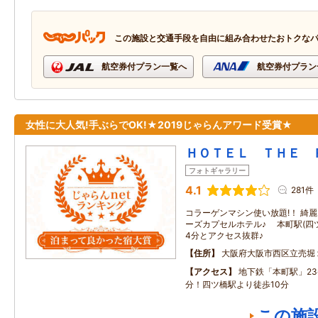
この施設と交通手段を自由に組み合わせたおトクな
航空券付プラン一覧へ
航空券付プラン
女性に大人気!手ぶらでOK!★2019じゃらんアワード受賞★
ＨＯＴＥＬ ＴＨＥ 
フォトギャラリー
4.1
281件
コラーゲンマシン使い放題!！ 綺
ーズカプセルホテル♪ 本町駅(四
4分とアクセス抜群♪
住所
大阪府大阪市西区立売堀
アクセス
地下鉄「本町駅」2
分！四ツ橋駅より徒歩10分
この施