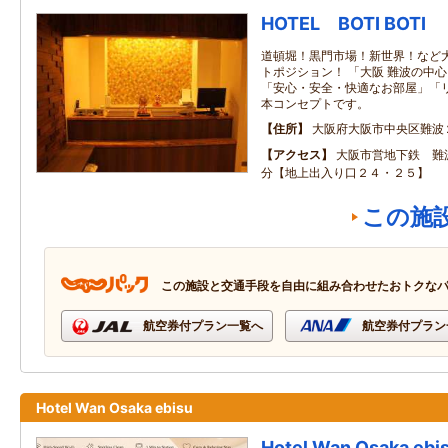
HOTEL BOTI BOTI
道頓堀！黒門市場！新世界！など
トポジション！ 「大阪 難波の中
「安心・安全・快適なお部屋」「
本コンセプトです。
住所
大阪府大阪市中央区難波
アクセス
大阪市営地下鉄 難
分【地上出入り口２４・２５】
この施
この施設と交通手段を自由に組み合わせたおトクな
航空券付プラン一覧へ
航空券付プラン
Hotel Wan Osaka ebisu
Hotel Wan Osaka ebi