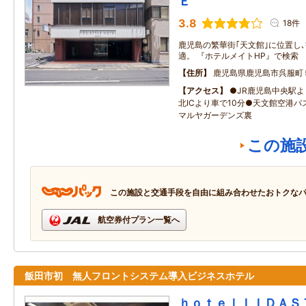
Ｅ
3.8
18件
鹿児島の繁華街｢天文館｣に位置し
適。 『ホテルメイトHP』で検索
住所
鹿児島県鹿児島市呉服町
アクセス
●JR鹿児島中央駅よ
北ICより車で10分●天文館空港バ
マルヤガーデンズ裏
この施
この施設と交通手段を自由に組み合わせたおトクな
航空券付プラン一覧へ
飯田市初 無人フロントシステム導入ビジネスホテル
ｈｏｔｅｌＩＩＤＡＳ