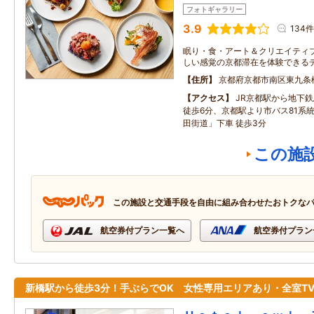
フォトギャラリー
3.9
134件
眠り・食・アート＆クリエイティ
しい感覚の京都滞在を体験できる
住所
京都府京都市南区東九条
アクセス
JR京都駅から地下
徒歩6分、京都駅より市バス81系
田街道」下車 徒歩3分
この施
この施設と交通手段を自由に組み合わせたおトクな
航空券付プラン一覧へ
航空券付プラン
新橋駅から徒歩3分！手ぶらでOK 女性専用エリアあり・全室T