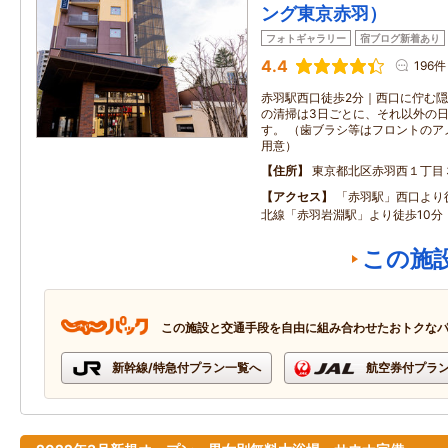
ング東京赤羽）
フォトギャラリー
宿ブログ新着あり
4.4
196件
赤羽駅西口徒歩2分｜西口に佇む隠
の清掃は3日ごとに、それ以外の
す。 （歯ブラシ等はフロントのア
用意）
住所
東京都北区赤羽西１丁目
アクセス
「赤羽駅」西口より
北線「赤羽岩淵駅」より徒歩10分
この施
この施設と交通手段を自由に組み合わせたおトクな
新幹線/特急付プラン一覧へ
航空券付プラ