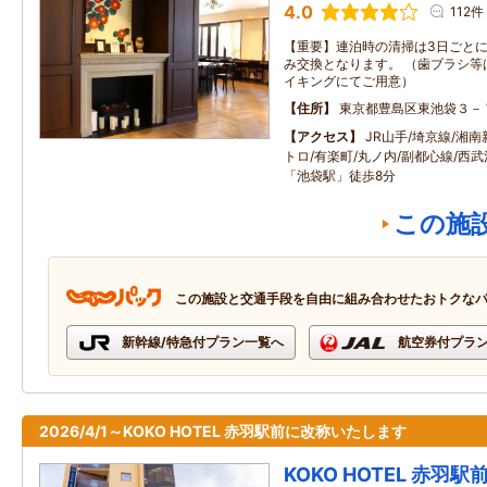
4.0
112件
【重要】連泊時の清掃は3日ごと
み交換となります。 （歯ブラシ等
イキングにてご用意）
住所
東京都豊島区東池袋３－
アクセス
JR山手/埼京線/湘
トロ/有楽町/丸ノ内/副都心線/西
「池袋駅」徒歩8分
この施
この施設と交通手段を自由に組み合わせたおトクな
新幹線/特急付プラン一覧へ
航空券付プラ
2026/4/1～KOKO HOTEL 赤羽駅前に改称いたします
KOKO HOTEL 赤羽