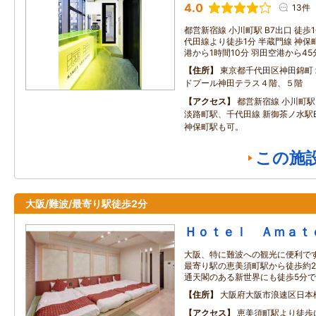
4.0
13件
都営新宿線 小川町駅 B7出口 徒歩
代田線より徒歩1分 半蔵門線 神保町
港から1時間10分 羽田空港から45
住所
東京都千代田区神田錦町
ドプール神田テラス４階、５階
アクセス
都営新宿線 小川町
淡路町駅、千代田線 新御茶ノ水駅
神保町駅も可。
この施
大阪/難波/最寄り駅徒歩2分
Ｈｏｔｅｌ Ａｍａｔ
大阪、特に難波への観光に便利です！
最寄り駅の恵美須町駅から徒歩約
通天閣のある新世界にも徒歩5分
住所
大阪府大阪市浪速区日本
アクセス
恵美須町駅より徒歩