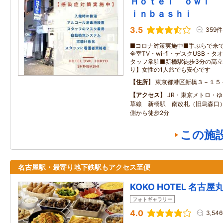
Ｈｏｔｅｌ ｏｗｌ 
ｉｎｂａｓｈｉ
3.5
359件
■コロナ対策実施中■手ぶらで来
全室TV・wi-fi・デスクUSB・
タッフ常駐■新橋駅徒歩3分の高
り】女性の1人旅でも安心です
住所
東京都港区新橋３－１５
アクセス
JR・東京メトロ・
草線 新橋駅 南改札（旧烏森口
側から徒歩2分
この施
名古屋駅・最寄り地下鉄駅もアクセス至便
KOKO HOTEL 名古屋
フォトギャラリー
4.0
3,54