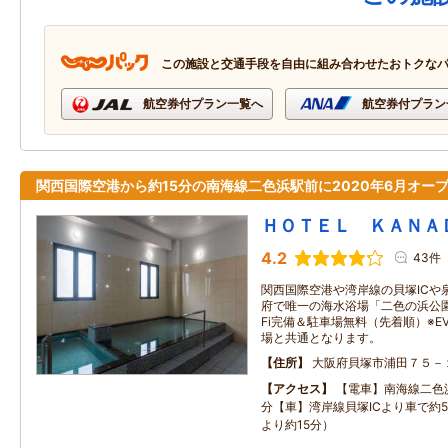
この施設と交通手段を自由に組み合わせたおトクな
航空券付プラン一覧へ
航空券付プラン
関西国際空港から約15分の南海線二色浜駅前に2020年6月オープ
ＨＯＴＥＬ ＫＡＮＡ
4.2
43件
関西国際空港や湾岸線の貝塚ICや
府で唯一の海水浴場「二色の浜公園
Fi完備＆駐車場無料（先着順）※
場と共通となります。
住所
大阪府貝塚市浦田７５－
アクセス
【電車】南海線二色
分【車】湾岸線貝塚ICより車で約
より約15分）