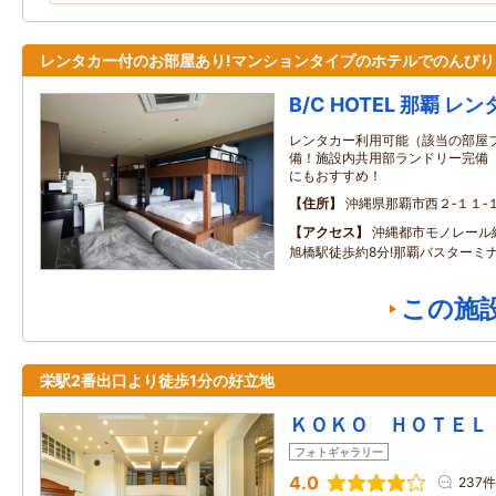
レンタカー付のお部屋あり!マンションタイプのホテルでのんびり
B/C HOTEL 那覇 
レンタカー利用可能（該当の部屋プラ
備！施設内共用部ランドリー完備
にもおすすめ！
住所
沖縄県那覇市西２‐１１‐
アクセス
沖縄都市モノレール
旭橋駅徒歩約8分!那覇バスターミナ
この施
栄駅2番出口より徒歩1分の好立地
ＫＯＫＯ ＨＯＴＥＬ
フォトギャラリー
4.0
237件