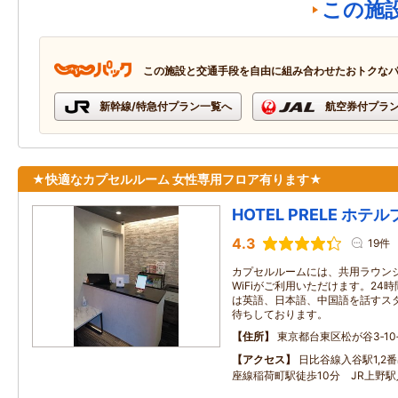
この施
この施設と交通手段を自由に組み合わせたおトクな
新幹線/特急付プラン一覧へ
航空券付プラ
★快適なカプセルルーム 女性専用フロア有ります★
HOTEL PRELE ホテ
4.3
19件
カプセルルームには、共用ラウンジ
WiFiがご利用いただけます。24
は英語、日本語、中国語を話すス
待ちしております。
住所
東京都台東区松が谷3‐10‐
アクセス
日比谷線入谷駅1,2
座線稲荷町駅徒歩10分 JR上野駅