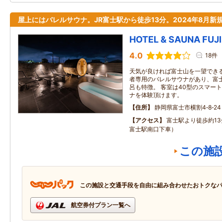
屋上にはバレルサウナ。JR富士駅から徒歩13分。2024年8月新規
HOTEL & SAUNA FUJ
4.0
18件
天気が良ければ富士山を一望できる屋
者専用のバレルサウナがあり、富
呂も特徴。 客室は40型のスマー
ナを体験頂けます。
住所
静岡県富士市横割4‐8‐24
アクセス
富士駅より徒歩約1
富士駅南口下車）
この施
この施設と交通手段を自由に組み合わせたおトクな
航空券付プラン一覧へ