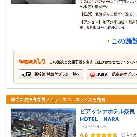
ネスにもレジャーにも好立地♪大
VOD無料開放中♪
住所
愛知県名古屋市中区栄１
アクセス
地下鉄東山線・鶴舞
車、6番出口から徒歩約7分
この施
この施設と交通手段を自由に組み合わせたおトクな
新幹線/特急付プラン一覧へ
航空券付プラ
館内に宿泊者専用フィットネス、コンビニを完備
ピアッツァホテル奈良 
HOTEL NARA
フォトギャラリー
4.6
471件