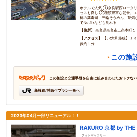
ホテルで人気 ①奈良駅西ロータ
セスも良し ②種類豊富な朝食。
柿の葉寿司、三輪そうめん、茶粥
でNetflixなども見れる
住所
奈良県奈良市三条本町１
アクセス
【JR大和路線】ＪＲ
歩約１分
この施
この施設と交通手段を自由に組み合わせたおトクな
新幹線/特急付プラン一覧へ
2023年04月一部リニューアル！！
RAKURO 京都 by THE
フォトギャラリー