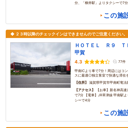
分、「柳井駅」よりタクシーで7
この施
◆ ２３時以降のチェックインはできませんのでご注意ください。
ＨＯＴＥＬ Ｒ９ 
甲賀
4.3
77件
甲南ICより車で7分！周辺にはコ
スに最適◎独立客室で快適な滞在を
住所
滋賀県甲賀市甲南町竜法
アクセス
【お車】新名神高速道
で7分 【電車】JR草津線 甲南駅
シーで4分
この施