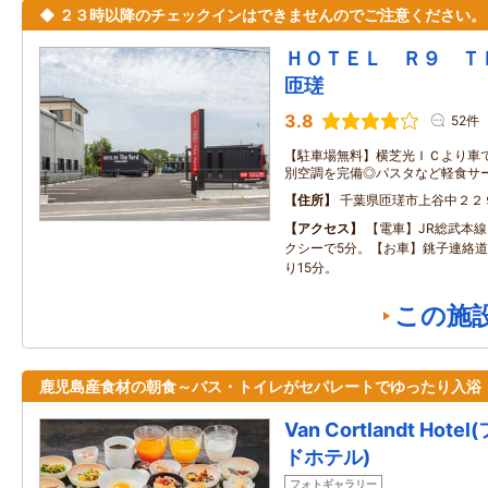
◆ ２３時以降のチェックインはできませんのでご注意ください。
ＨＯＴＥＬ Ｒ９ 
匝瑳
3.8
52件
【駐車場無料】横芝光ＩＣより車
別空調を完備◎パスタなど軽食サ
住所
千葉県匝瑳市上谷中２２
アクセス
【電車】JR総武本
クシーで5分。【お車】銚子連絡道
り15分。
この施
鹿児島産食材の朝食～バス・トイレがセパレートでゆったり入浴
Van Cortlandt Ho
ドホテル)
フォトギャラリー