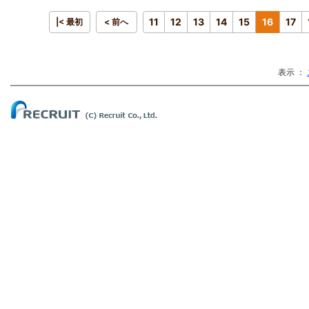
11
12
13
14
15
16
17
|< 最初
< 前へ
表示 ：