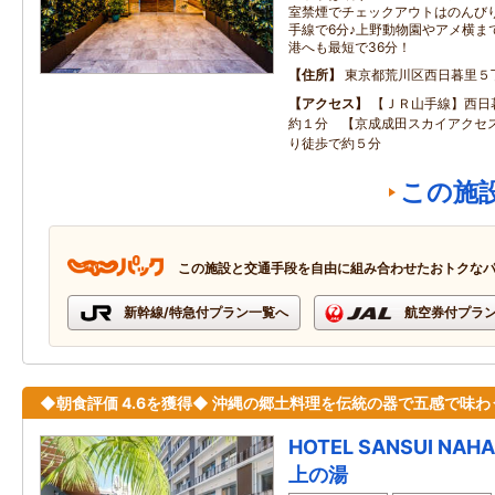
室禁煙でチェックアウトはのんびり
手線で6分♪上野動物園やアメ横ま
港へも最短で36分！
住所
東京都荒川区西日暮里５
アクセス
【ＪＲ山手線】西日
約１分 【京成成田スカイアクセ
り徒歩で約５分
この施
この施設と交通手段を自由に組み合わせたおトクな
新幹線/特急付プラン一覧へ
航空券付プラ
◆朝食評価 4.6を獲得◆ 沖縄の郷土料理を伝統の器で五感で味わ
HOTEL SANSUI N
上の湯