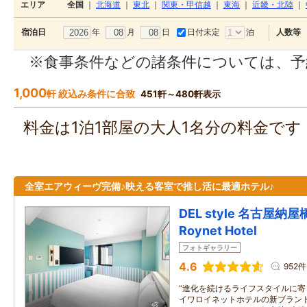
エリア
全国
｜
北海道
｜
東北
｜
関東・甲信越
｜
東海
｜
近畿・北陸
｜
年
月
日
日付未定
泊
宿泊日
人数等
※食事条件などの諸条件については、予
1,000
軒 絞込み条件に合致
451軒～480軒表示
料金は1泊1部屋の大人1名分の料金で
全室エアウィーヴ完備♪映える客室で推し活に最適ホテル♪
DEL style 名古屋納屋橋
Roynet Hotel
フォトギャラリー
4.6
952件
“進化を続けるライフスタイルに寄
イワロイネットホテルの新ブランド「D