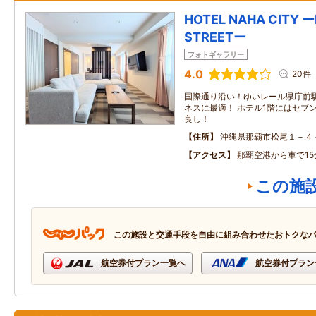
HOTEL NAHA CITY 
STREETー
フォトギャラリー
4.0
20件
国際通り沿い！ゆいレール県庁前
ネスに最適！ ホテル1階にはセブ
良し！
住所
沖縄県那覇市松尾１－４
アクセス
那覇空港から車で15
この施
この施設と交通手段を自由に組み合わせたおトクな
航空券付プラン一覧へ
航空券付プラン