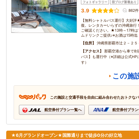
フォトギャラリー
宿ブログ新着あり
3.9
862件
【無料シャトルバス運行】大好評
復。レンタカーいらずの沖縄旅行
ご確認ください。★13時～17時
ムドリンクご提供♪※お酒は15時迄
住所
沖縄県那覇市辻２－２５
アクセス
那覇空港から車で8
バス】も運行中（※詳細は公式HP
す）
この施
この施設と交通手段を自由に組み合わせたおトクな
航空券付プラン一覧へ
航空券付プラン
★6月グランドオープン★国際通りまで徒歩0分の好立地