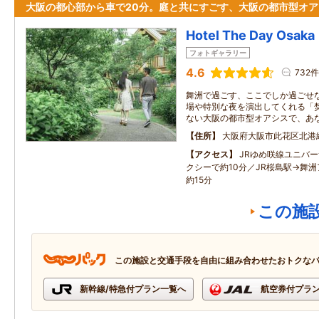
大阪の都心部から車で20分。庭と共にすごす、大阪の都市型オア
Hotel The Day Osaka
フォトギャラリー
4.6
732件
舞洲で過ごす、ここでしか過ごせな
場や特別な夜を演出してくれる「焚
ない大阪の都市型オアシスで、あ
住所
大阪府大阪市此花区北港
アクセス
JRゆめ咲線ユニバ
クシーで約10分／JR桜島駅→舞
約15分
この施
この施設と交通手段を自由に組み合わせたおトクな
新幹線/特急付プラン一覧へ
航空券付プラ