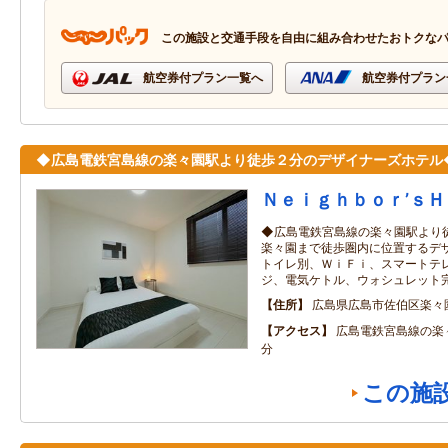
この施設と交通手段を自由に組み合わせたおトクな
航空券付プラン一覧へ
航空券付プラン
◆広島電鉄宮島線の楽々園駅より徒歩２分のデザイナーズホテル
Ｎｅｉｇｈｂｏｒ’ｓ
◆広島電鉄宮島線の楽々園駅より
楽々園まで徒歩圏内に位置するデ
トイレ別、ＷｉＦｉ、スマートテ
ジ、電気ケトル、ウォシュレット
住所
広島県広島市佐伯区楽々
アクセス
広島電鉄宮島線の楽
分
この施