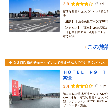
3.9
8件
斬新な外観とコンパクトで快適な
ル
住所
千葉県茂原市六ツ野387
アクセス
【電車】JR茂原駅
／【お車】圏央道「茂原長南IC」
車で20分
この施
◆ ２３時以降のチェックインはできませんのでご注意ください。
ＨＯＴＥＬ Ｒ９ 
富津
3.4
65件
館山自動車道 木更津南ICより20分 
シーで3分。 斬新な外観とコンパ
型コンテナホテル HOTEL R9 Th
ザ・ヤード）誕生。