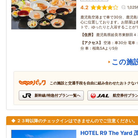
4.2
1,025
鹿児島空港まで車で30分、鹿児島
心に位置しております。お部屋は
トで、ゆったりと入浴することが
住所
鹿児島県姶良市東餅田４
アクセス
空港：車30分 電車
分 車：桜島SAより5分
この施
この施設と交通手段を自由に組み合わせたおトクな
新幹線/特急付プラン一覧へ
航空券付プラ
◆ ２３時以降のチェックインはできませんのでご注意ください。
HOTEL R9 The Yar