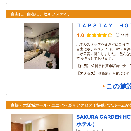
自由に、自在に、セルフステイ。
ＴＡＰＳＴＡＹ ＨＯ
4.0
29件
ホテルスタッフを介さずに自分で（
自由にホテルステイ（STAY）を
ルが佐賀に誕生しました。 色んな
てお待ちしております。
住所
佐賀県佐賀市駅前中央１
アクセス
佐賀駅から徒歩３分
この施
京橋・大阪城ホール・ユニバへ楽々アクセス！快適バスルームが
SAKURA GARDEN 
ホテル）