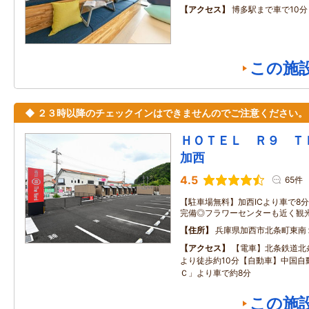
アクセス
博多駅まで車で10分
この施
◆ ２３時以降のチェックインはできませんのでご注意ください。
ＨＯＴＥＬ Ｒ９ 
加西
4.5
65件
【駐車場無料】加西ICより車で8
完備◎フラワーセンターも近く観
住所
兵庫県加西市北条町東南
アクセス
【電車】北条鉄道北
より徒歩約10分【自動車】中国自
Ｃ」より車で約8分
この施