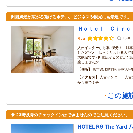
田園風景が広がる寛げるホテル。ビジネスや観光にも最適です。
Ｈｏｔｅｌ Ｃｉｒｃ
4.5
15件
人吉インターから車で5分！！駐車
した客室と、ゆっくり入れる大浴
大歓迎です♪ 田園広がるのどかな
癒しませんか‥
住所
熊本県球磨郡相良村大字
アクセス
人吉インター、人吉
から車で５分
この施
◆ 23時以降のチェックインはできませんのでご注意ください。
HOTEL R9 The Yard