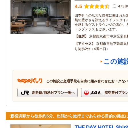
4.5
473件
四季折々の広大な自然に囲まれた
然の豊かさを讃えるライフスタイ
を感じるゲストラウンジのほか、
トップテラスもございます。
住所
京都府京都市中京区常真
アクセス
京都市営地下鉄烏丸
り徒歩2分（4番出口）
この施
この施設と交通手段を自由に組み合わせたおトクな
新幹線/特急付プラン一覧へ
航空券付プラ
新横浜駅から徒歩約5分。出張から旅行まであらゆる目的の拠点
THE DAY HOTEL Shi