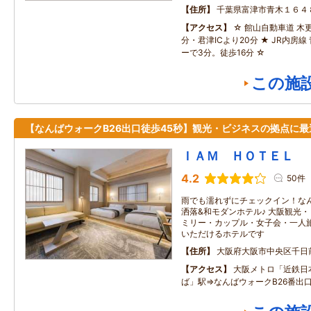
住所
千葉県富津市青木１６４
アクセス
☆ 館山自動車道 木更
分・君津ICより20分 ★ JR内房
ーで3分。徒歩16分 ☆
この施
【なんばウォークB26出口徒歩45秒】観光・ビジネスの拠点に最
ＩＡＭ ＨＯＴＥＬ
4.2
50件
雨でも濡れずにチェックイン！な
洒落&和モダンホテル♪ 大阪観光
ミリー・カップル・女子会・一人
いただけるホテルです
住所
大阪府大阪市中央区千日
アクセス
大阪メトロ「近鉄日
ば」駅⇒なんばウォークB26番出