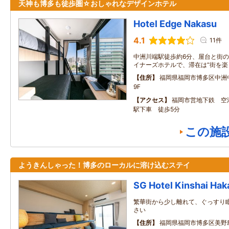
天神も博多も徒歩圏☆おしゃれなデザインホテル
Hotel Edge Nakasu
4.1
11件
中洲川端駅徒歩約6分、屋台と街
イナーズホテルで、滞在は“街を楽
住所
福岡県福岡市博多区中洲中
9F
アクセス
福岡市営地下鉄 空
駅下車 徒歩5分
この施
ようきんしゃった！博多のローカルに溶け込むステイ
SG Hotel Kinshai Hak
繁華街から少し離れて、ぐっすり
さい
住所
福岡県福岡市博多区美野