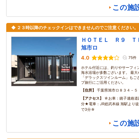
この施
◆ ２３時以降のチェックインはできませんのでご注意ください。
ＨＯＴＥＬ Ｒ９ 
旭市ロ
4.0
75件
ホテル付近には、釣りやサーフィ
海水浴場が多数ございます。 最大
「デラックスツインルーム」もござ
プ旅行にご活用ください。
住所
千葉県旭市ロ８３４－５
アクセス
☆お車：銚子連絡道路
分★電車：JR総武本線 旭駅より
で3分☆
この施