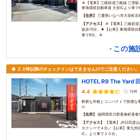
☆【電車】三岐鉄道三岐線 三里駅
東海環状自動車道 大安ICより車で
住所
三重県いなべ市大安町石
アクセス
☆【電車】三岐鉄道
徒歩15分。★【お車】東海環状自動
車で6分。☆
この施
◆ ２３時以降のチェックインはできませんのでご注意ください。
HOTEL R9 The Yar
4.4
13件
斬新な外観とコンパクトで快適な
ル
住所
福岡県田川郡香春町香春10
アクセス
【電車】JR日田彦
タクシーで４分／【お車】東九州
IC」より車で２０分。