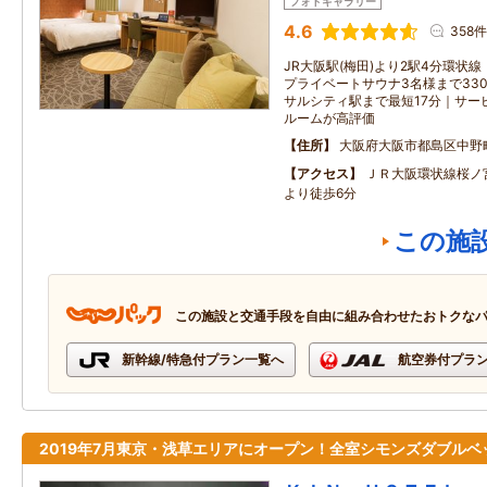
フォトギャラリー
4.6
358件
JR大阪駅(梅田)より2駅4分環状
プライベートサウナ3名様まで330
サルシティ駅まで最短17分｜サー
ルームが高評価
住所
大阪府大阪市都島区中野
アクセス
ＪＲ大阪環状線桜ノ
より徒歩6分
この施
この施設と交通手段を自由に組み合わせたおトクな
新幹線/特急付プラン一覧へ
航空券付プラ
2019年7月東京・浅草エリアにオープン！全室シモンズダブルベ