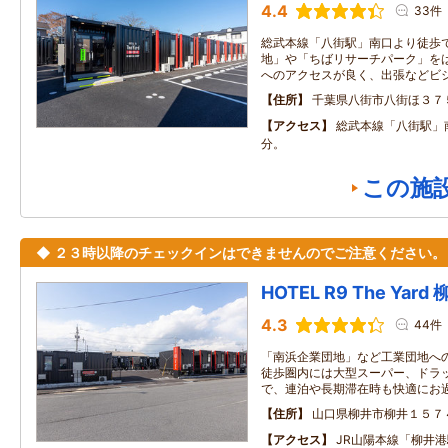
4.4
33件
総武本線「八街駅」南口より徒歩で
地」や「ちばリサーチパーク」を
へのアクセスが良く、出張などビ
住所
千葉県八街市八街ほ３７
アクセス
総武本線「八街駅」
分。
この施
◆ ２３時以降のチェックインはできませんのでご注意ください。
HOTEL R9 The Yard
4.3
44件
「南浜企業団地」など工業団地へ
徒歩圏内には大型スーパー、ドラ
で、連泊や長期滞在時も快適にお
住所
山口県柳井市柳井１５７
アクセス
JR山陽本線「柳井港