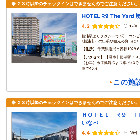
◆ ２３時以降のチェックインはできませんのでご注意ください。
HOTEL R9 The Yard
4.3
12件
勝浦駅よりタクシーで7分！コン
♪勝浦市への出張や観光の拠点に
住所
千葉県勝浦市部原1928‐6
アクセス
【電車】勝浦駅より
【お車】市原鶴舞ICより車で40分
車で45分
この施
◆ ２３時以降のチェックインはできませんのでご注意ください。
ＨＯＴＥＬ Ｒ９ 
いなべ
4.4
38件