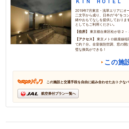
ＫＩＮ ＨＯＴＥＬ
2019年7月東京・浅草エリアにオ
二文字から成り、日本の”今”をコ
緒やおもてなしを提供しております
としてもご利用ください｡
住所
東京都台東区松が谷２－
アクセス
東京メトロ銀座線稲
て約７分。全室個別空調、窓の開
璧な換気ができる！
この施
この施設と交通手段を自由に組み合わせたおトクな
航空券付プラン一覧へ