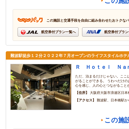
この施
この施設と交通手段を自由に組み合わせたおトクな
航空券付プラン一覧へ
航空券付プラン
難波駅徒歩１２分２０２２年７月オープンのライフスタイルホテ
Ｒ Ｈｏｔｅｌ Ｎａ
ただ、泊まるだけじゃない。ここ
がることができる。 うわべだけの
心を感じ、人の心とつながること
住所
大阪府大阪市浪速区日本橋
アクセス
難波駅、日本橋駅か
この施