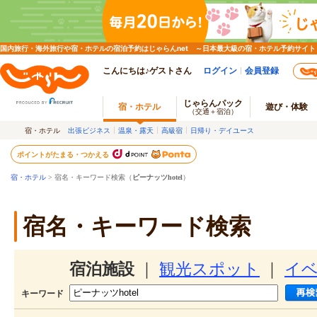
国内旅行・海外旅行や宿・ホテルの宿泊予約はじゃらんnet ～日本最大級の宿・ホテル予約サイト
こんにちは♪ゲストさん
ログイン
会員登録
じゃらんパック
宿・ホテル
遊び・体験
（交通＋宿泊）
宿・ホテル
出張ビジネス
温泉・露天
高級宿
日帰り・デイユース
ポイントがたまる・つかえる
宿・ホテル
> 宿名・キーワード検索（
ピーナッツhotel
）
宿名・キーワード検索
宿泊施設
｜
観光スポット
｜
イ
キーワード