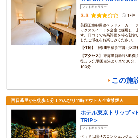
フォトギャラリー
3.3
17件
英国王室御用達ベッドメーカー・
ックススイートを全室に採用し、
す。口コミでも高評価を得る朝食
したご滞在をお楽しみください。
住所
神奈川県横浜市港北区新
アクセス
東海道新幹線/JR横
徒歩５分,羽田空港より車で30分
100分
この施
西日暮里から徒歩１分！のんびり11時アウト★全室禁煙★
ホテル東京トリップ＜HO
TRIP＞
フォトギャラリー
ベッドは眠りのコンシェルジュ・