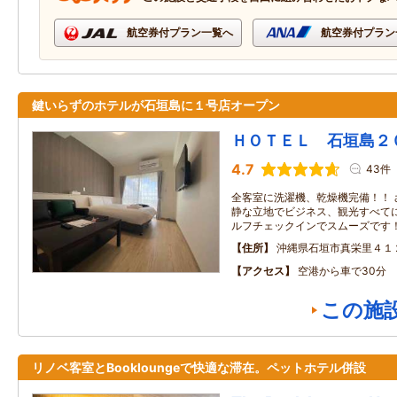
航空券付プラン一覧へ
航空券付プラン
鍵いらずのホテルが石垣島に１号店オープン
ＨＯＴＥＬ 石垣島２
4.7
43件
全客室に洗濯機、乾燥機完備！！ 
静な立地でビジネス、観光すべてに
ルフチェックインでスムーズです
住所
沖縄県石垣市真栄里４１
アクセス
空港から車で30分
この施
リノベ客室とBookloungeで快適な滞在。ペットホテル併設