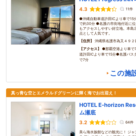
4.3
11件
●沖縄自動車道許田ICより車で1
で約30分 ●名護の市街地付近に
もアクセスしやすい好立地。本島
点として人気です。
住所
沖縄県名護市為又４９２
アクセス
●那覇空港より車で
道許田ICより車で15分●名護バ
で7分
この施
真っ青な空とエメラルドグリーンに輝く海でお出迎え！
HOTEL E-horizon 
ム瀬底
3.2
64件
美ら海水族館などの観光に！ ジャ