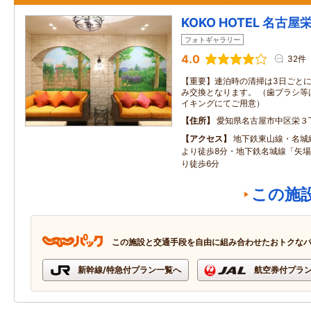
KOKO HOTEL 名古屋栄 
フォトギャラリー
4.0
32件
【重要】連泊時の清掃は3日ごと
み交換となります。 （歯ブラシ等
イキングにてご用意）
住所
愛知県名古屋市中区栄３
アクセス
地下鉄東山線・名城
より徒歩8分・地下鉄名城線「矢場
り徒歩6分
この施
この施設と交通手段を自由に組み合わせたおトクな
新幹線/特急付プラン一覧へ
航空券付プラ