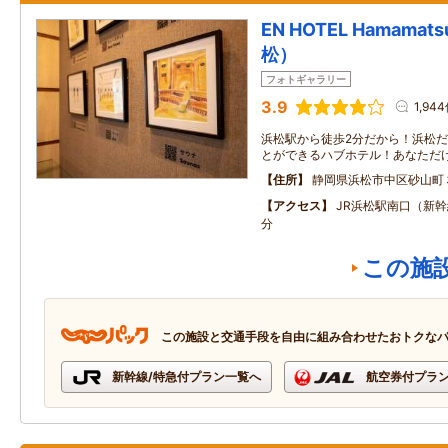
EN HOTEL Hamam
松）
フォトギャラリー
3.9
1,94
浜松駅から徒歩2分だから！浜松
とができるハブホテル！あなただ
住所
静岡県浜松市中区砂山町
アクセス
JR浜松駅南口（新
分
この施
この施設と交通手段を自由に組み合わせたおトクな
新幹線/特急付プラン一覧へ
航空券付プラ