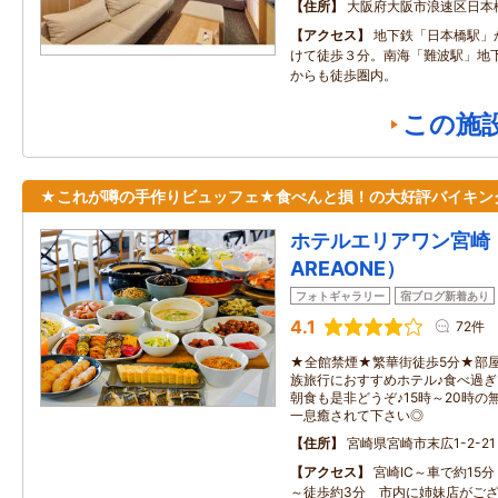
住所
大阪府大阪市浪速区日本
アクセス
地下鉄「日本橋駅」
けて徒歩３分。南海「難波駅」地
からも徒歩圏内。
この施
★これが噂の手作りビュッフェ★食べんと損！の大好評バイキン
ホテルエリアワン宮崎（
AREAONE）
フォトギャラリー
宿ブログ新着あり
4.1
72件
★全館禁煙★繁華街徒歩5分★部
族旅行におすすめホテル♪食べ過
朝食も是非どうぞ♪15時～20時
一息癒されて下さい◎
住所
宮崎県宮崎市末広1-2-21
アクセス
宮崎IC～車で約15
～徒歩約3分 市内に姉妹店がご