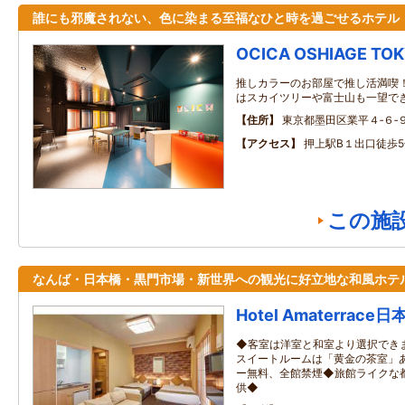
誰にも邪魔されない、色に染まる至福なひと時を過ごせるホテル
OCICA OSHIAGE TOK
推しカラーのお部屋で推し活満喫
はスカイツリーや富士山も一望で
住所
東京都墨田区業平４‐６‐
アクセス
押上駅B１出口徒歩5
この施
なんば・日本橋・黒門市場・新世界への観光に好立地な和風ホテ
Hotel Amaterrace
◆客室は洋室と和室より選択でき
スイートルームは「黄金の茶室」あ
ー無料、全館禁煙◆旅館ライクな
供◆