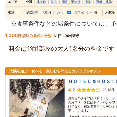
エリア
全国
｜
北海道
｜
東北
｜
関東・甲信越
｜
東海
｜
近畿・北陸
｜
年
月
日
日付未定
泊
宿泊日
人数等
※食事条件などの諸条件については、予
1,000
軒 絞込み条件に合致
61軒～90軒表示
料金は1泊1部屋の大人1名分の料金で
大隅を遊ぶ・食べる・楽しむを叶えるカジュアルホテル
ＨＯＴＥＬ＆ＨＯＳＴ
4.2
86件
お部屋のタイプは《ドミトリールー
共用スペースにはトイレやシャワ
けでなく、宿泊者専用キッチンまで
実しています♪