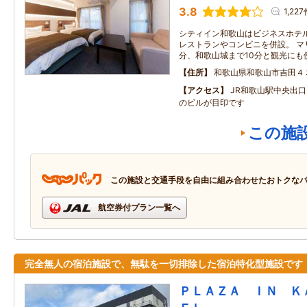
3.8
1,22
シティイン和歌山はビジネスホテ
レストランやコンビニを併設。 マ
分、和歌山城まで10分と観光にも
住所
和歌山県和歌山市吉田４
アクセス
JR和歌山駅中央出
のビルが目印です
この施
この施設と交通手段を自由に組み合わせたおトクな
航空券付プラン一覧へ
完全無人の宿泊施設で、無駄を一切排除した宿泊特化型施設です
ＰＬＡＺＡ ＩＮ Ｋ