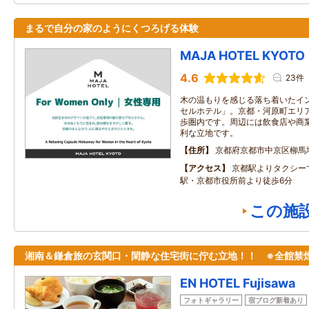
まるで自分の家のようにくつろげる体験
MAJA HOTEL KYOTO
4.6
23件
木の温もりを感じる落ち着いたイ
セルホテル」。京都・河原町エリ
歩圏内です。周辺には飲食店や商
利な立地です。
住所
京都府京都市中京区柳馬
アクセス
京都駅よりタクシー
駅・京都市役所前より徒歩6分
この施
湘南＆鎌倉旅の玄関口・閑静な住宅街に佇む立地！！ ※全館禁
EN HOTEL Fujisawa
フォトギャラリー
宿ブログ新着あり