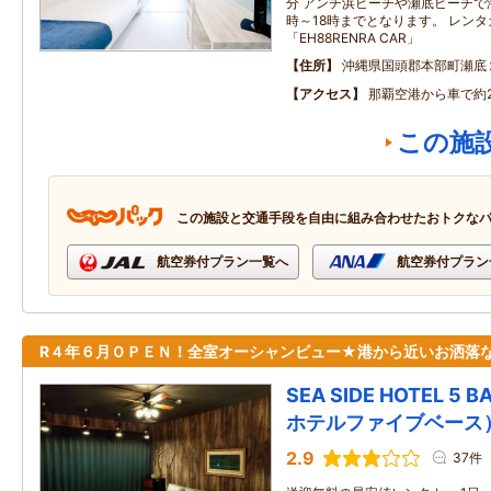
分 アンチ浜ビーチや瀬底ビーチで
時～18時までとなります。 レン
「EH88RENRA CAR」
住所
沖縄県国頭郡本部町瀬底
アクセス
那覇空港から車で約
この施
この施設と交通手段を自由に組み合わせたおトクな
航空券付プラン一覧へ
航空券付プラン
R４年６月ＯＰＥＮ！全室オーシャンビュー★港から近いお洒落
SEA SIDE HOTEL 
ホテルファイブベース
2.9
37件