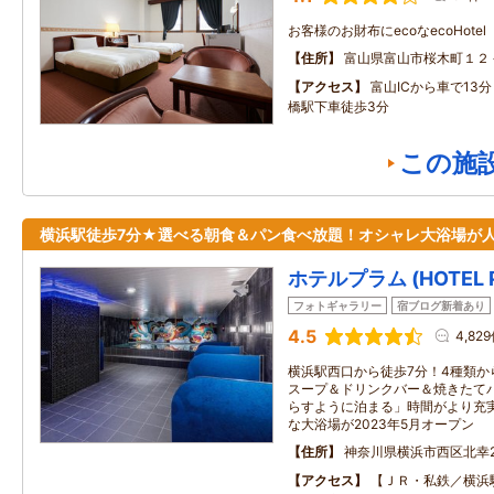
お客様のお財布にecoなecoHotel
住所
富山県富山市桜木町１２
アクセス
富山ICから車で13
橋駅下車徒歩3分
この施
横浜駅徒歩7分★選べる朝食＆パン食べ放題！オシャレ大浴場が
ホテルプラム (HOTEL 
フォトギャラリー
宿ブログ新着あり
4.5
4,82
横浜駅西口から徒歩7分！4種類か
スープ＆ドリンクバー＆焼きたて
らすように泊まる」時間がより充
な大浴場が2023年5月オープン
住所
神奈川県横浜市西区北幸2-
アクセス
【ＪＲ・私鉄／横浜