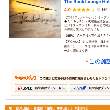
The Book Lounge Hot
4.0
14件
【2025年リノベーションオープ
◆ミニキッチン・洗濯機完備客室
ビジネス～ファミリー利用まで幅
ル併設と愛犬との旅行にも
住所
岐阜県可児市今渡７１５
アクセス
名古屋鉄道 日本ラ
南進５分 ／ 東海環状自動車道
ーより西進１０分
この施
この施設と交通手段を自由に組み合わせたおトクな
航空券付プラン一覧へ
航空券付プラン
地下鉄東山線・名城線「栄駅」8番出口より徒歩8分