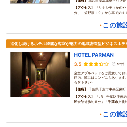
住所
鹿児島県鹿屋市本町３番
アクセス
「リナシティかのや
分、「笠野原ＩＣ」から車で約１
この施
進化し続けるホテル綺麗な客室が魅力の地域密着型ビジネスホテ
HOTEL PARMAN
3.5
52件
全室ダブルベッドをご用意してお
館内、隣にはコンビニもあります。
ろぎ下さい♪
住所
千葉県千葉市中央区栄町
アクセス
「JR 千葉駅徒歩
民会館徒歩約５分」「千葉市文化ｾ
この施