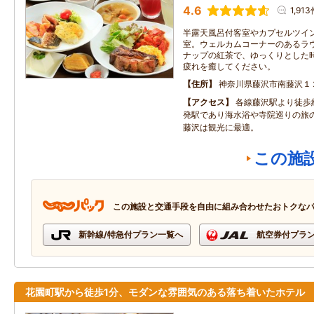
4.6
1,91
半露天風呂付客室やカプセルツイ
室。ウェルカムコーナーのあるラ
ナップの紅茶で、ゆっくりとした
疲れを癒してください。
住所
神奈川県藤沢市南藤沢１
アクセス
各線藤沢駅より徒歩
発駅であり海水浴や寺院巡りの旅
藤沢は観光に最適。
この施
この施設と交通手段を自由に組み合わせたおトクな
新幹線/特急付プラン一覧へ
航空券付プラ
花園町駅から徒歩1分、モダンな雰囲気のある落ち着いたホテル