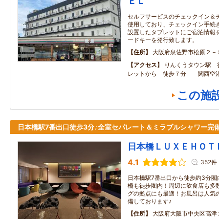
ＥＬ
セルフサービスのチェックイン＆
使用しており、チェックイン手続
設置したタブレットにご宿泊情報
ードキーを発行致します。
住所
大阪府泉佐野市松原２－
アクセス
りんくうタウン駅 
レットから 徒歩７分 関西空
この施
日本橋駅7番出口徒歩3分♪全室セパレート＆ミラブルシャワー完
日本橋ＬＵＸＥＨＯＴ
4.1
352件
日本橋駅7番出口から徒歩約3分圏
橋も徒歩圏内！周辺に飲食店も多
グの拠点にも最適！お風呂は人気のセ
備しております♪
住所
大阪府大阪市中央区高津