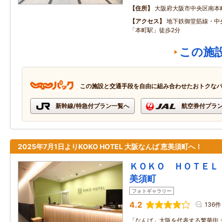
住所
大阪府大阪市中央区南本
アクセス
地下鉄御堂筋線・中
「本町駅」徒歩2分
この施
この施設と交通手段を自由に組み合わせたおトクな
新幹線/特急付プラン一覧へ
航空券付プラ
2025年7月1日よりKOKO HOTEL 大阪なんば 恵美須町へ！
ＫＯＫＯ ＨＯＴＥＬ
美須町
フォトギャラリー
4.2
136件
「なんば」大阪を代表する繁華街 