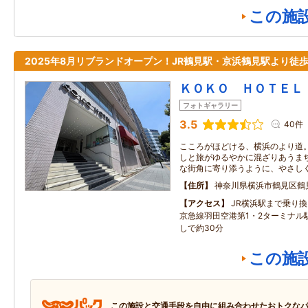
この施
2025年8月リブランドオープン！JR鶴見駅・京浜鶴見駅より徒歩
ＫＯＫＯ ＨＯＴＥＬ
フォトギャラリー
3.5
40件
こころがほどける、横浜のより道。
しと旅がゆるやかに混ざりあうまち
な街角に寄り添うように、やさし
住所
神奈川県横浜市鶴見区鶴
アクセス
JR横浜駅まで乗り換
京急線羽田空港第1・2ターミナル
しで約30分
この施
この施設と交通手段を自由に組み合わせたおトクな