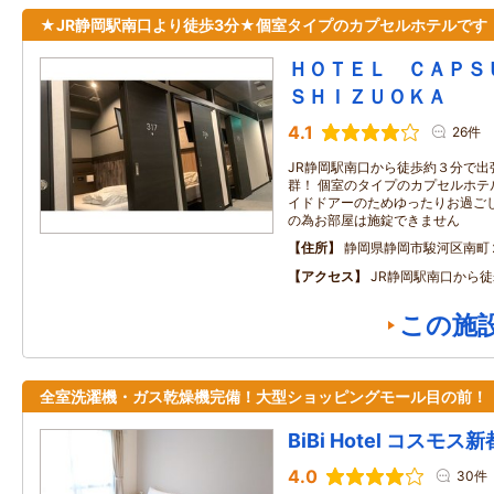
★JR静岡駅南口より徒歩3分★個室タイプのカプセルホテルです
ＨＯＴＥＬ ＣＡＰ
ＳＨＩＺＵＯＫＡ
4.1
26件
JR静岡駅南口から徒歩約３分で出
群！ 個室のタイプのカプセルホテ
イドドアーのためゆったりお過ごし
の為お部屋は施錠できません
住所
静岡県静岡市駿河区南町
アクセス
JR静岡駅南口から
この施
全室洗濯機・ガス乾燥機完備！大型ショッピングモール目の前！
BiBi Hotel コスモス
4.0
30件