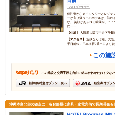
日前
フォトギャラリー
個性豊かなメインタワーとレジデ
ーが寄り添うこのホテルは、訪れ
む。 笑顔があふれる瞬間が、ここ
にーー
住所
大阪府大阪市中央区千日
アクセス
近鉄なんば線、大阪
千日前線）日本橋駅2番出口より徒
この施
この施設と交通手段を自由に組み合わせたおトクな
新幹線/特急付プラン一覧へ
航空券付プラ
沖縄本島北部の拠点に！各お部屋に家具・家電完備で長期滞在も
HOTEL Progress IN