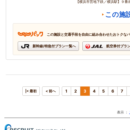
【横浜市営地下鉄／横浜駅】９番
この施
この施設と交通手段を自由に組み合わせたおトクな
新幹線/特急付プラン一覧へ
航空券付プラ
1
2
3
4
5
6
7
|< 最初
< 前へ
表示 ：