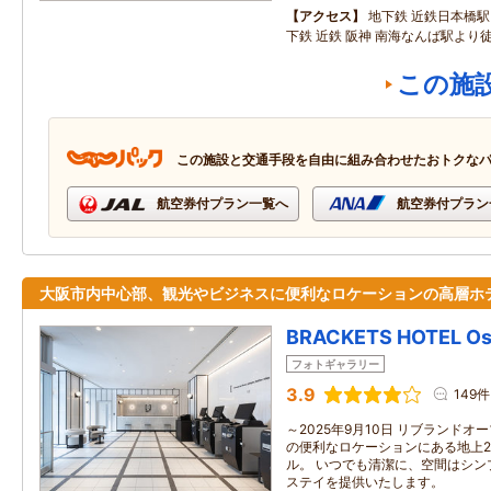
アクセス
地下鉄 近鉄日本橋
下鉄 近鉄 阪神 南海なんば駅より
この施
この施設と交通手段を自由に組み合わせたおトクな
航空券付プラン一覧へ
航空券付プラン
大阪市内中心部、観光やビジネスに便利なロケーションの高層ホ
BRACKETS HOTEL Os
フォトギャラリー
3.9
149件
～2025年9月10日 リブランドオ
の便利なロケーションにある地上2
ル。 いつでも清潔に、空間はシン
ステイを提供いたします。