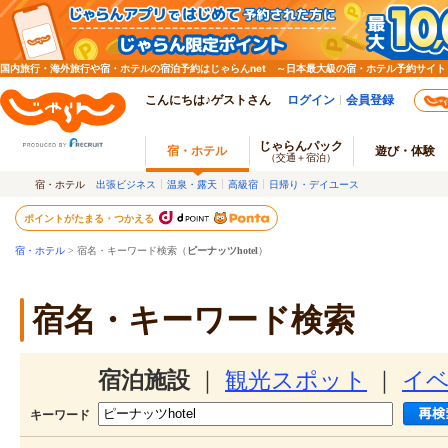
国内旅行・海外旅行や宿・ホテルの宿泊予約はじゃらんnet ～日本最大級の宿・ホテル予約サイト
こんにちは♪ゲストさん
ログイン
会員登録
じゃらんパック
宿・ホテル
遊び・体験
（交通＋宿泊）
宿・ホテル
出張ビジネス
温泉・露天
高級宿
日帰り・デイユース
ポイントがたまる・つかえる
宿・ホテル
> 宿名・キーワード検索（
ピーナッツhotel
）
宿名・キーワード検索
宿泊施設
｜
観光スポット
｜
イ
キーワード