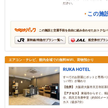
ださい。
この施
この施設と交通手段を自由に組み合わせたおトクな
新幹線/特急付プラン一覧へ
航空券付プラ
エアコン・テレビ、館内全域での無料WiFi、荷物預かり
RUKA HOTEL
すべてのお部屋にポットと専用バ
ッパ付）が備わり
住所
大阪府大阪市天王寺区茶臼
アクセス
東福寺からすぐ、堀
分。四天王寺庚申堂（約500メー
カス（徒歩7分）