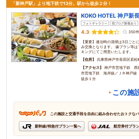
「新神戸駅」より地下鉄で13分。駅から徒歩２分！
KOKO HOTEL 神戸新
フォトギャラリー
宿ブログ新着あり
4.3
350
【重要】連泊時の清掃は3日ごと
み交換となります。 歯ブラシ等は
キングにてご用意いたします。
住所
兵庫県神戸市長田区若松
アクセス
神戸市営地下鉄 西
市営地下鉄 海岸線／ＪＲ神戸線
徒歩１分
この施
この施設と交通手段を自由に組み合わせたおトクな
新幹線/特急付プラン一覧へ
航空券付プラ