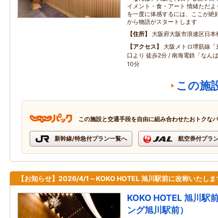
イメント・食・アート 情緒ただよ
を一度に体感するには、ここが絶好
から物語がスタートします
住所
大阪府大阪市浪速区日本
アクセス
大阪メトロ堺筋線「恵
口より 徒歩2分 / 南海電鉄「な
10分
この施
この施設と交通手段を自由に組み合わせたおトクな
新幹線/特急付プラン一覧へ
航空券付プラ
【お知らせ】2026/4/1～KOKO HOTEL 旭川駅前に改称いたしま
KOKO HOTEL 旭川
ング旭川駅前）