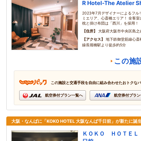
R Hotel-The Atelier S
2023年7月デザイナーによるフル
ミエリア、心斎橋エリア！ 全客室
枕と掛け布団は「西川」を採用！
住所
大阪府大阪市中央区島之
アクセス
地下鉄御堂筋線心斎
線長堀橋駅より徒歩約5分
この施
この施設と交通手段を自由に組み合わせたおトクな
航空券付プラン一覧へ
航空券付プラン
大阪・なんばに「KOKO HOTEL 大阪なんば千日前」が新たに誕
ＫＯＫＯ ＨＯＴＥＬ