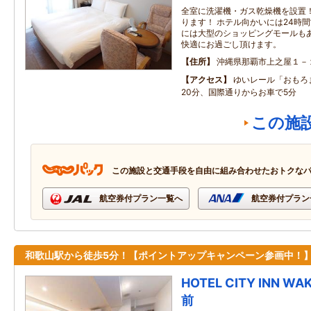
全室に洗濯機・ガス乾燥機を設置
ります！ ホテル向かいには24時
には大型のショッピングモールも
快適にお過ごし頂けます。
住所
沖縄県那覇市上之屋１－
アクセス
ゆいレール「おもろ
20分、国際通りからお車で5分
この施
この施設と交通手段を自由に組み合わせたおトクな
航空券付プラン一覧へ
航空券付プラン
和歌山駅から徒歩5分！【ポイントアップキャンペーン参画中！
HOTEL CITY INN 
前