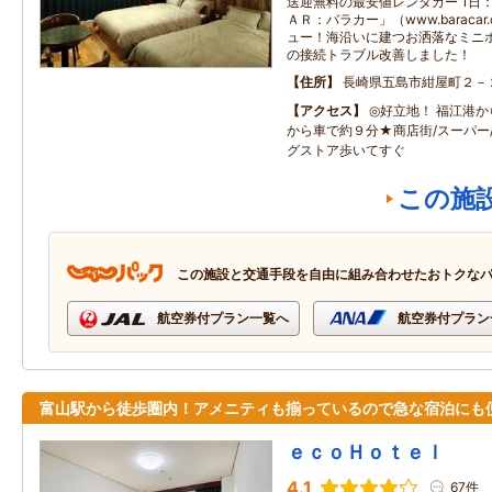
送迎無料の最安値レンタカー 1日：
ＡＲ：バラカー」（www.baraca
ュー！海沿いに建つお洒落なミニホ
の接続トラブル改善しました！
住所
長崎県五島市紺屋町２－
アクセス
◎好立地！ 福江港
から車で約９分★商店街/スーパー
グストア歩いてすぐ
この施
この施設と交通手段を自由に組み合わせたおトクな
航空券付プラン一覧へ
航空券付プラン
富山駅から徒歩圏内！アメニティも揃っているので急な宿泊にも
ｅｃｏＨｏｔｅｌ
4.1
67件