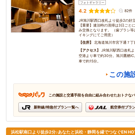
フォトギャラリー
4.2
82件
JR旭川駅西口改札より徒歩2の好
【重要】連泊時の清掃は3日ごと
み交換となります。 （歯ブラシ等
イキングにてご用意）
住所
北海道旭川市宮下通７丁
アクセス
JR旭川駅西口改札
空港より車で約30分。旭川鷹栖I
車で約15分。
この施
この施設と交通手段を自由に組み合わせたおトクな
新幹線/特急付プラン一覧へ
航空券付プラ
浜松駅南口より徒歩2分♪あなたと浜松・静岡を縁でつなぐEN HOT