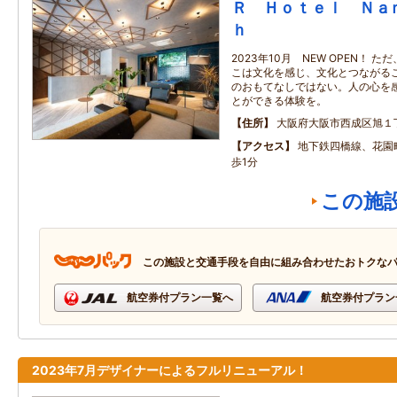
Ｒ Ｈｏｔｅｌ Ｎａ
ｈ
2023年10月 NEW OPEN！
こは文化を感じ、文化とつながるこ
のおもてなしではない。人の心を
とができる体験を。
住所
大阪府大阪市西成区旭１
アクセス
地下鉄四橋線、花園
歩1分
この施
この施設と交通手段を自由に組み合わせたおトクな
航空券付プラン一覧へ
航空券付プラン
2023年7月デザイナーによるフルリニューアル！