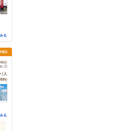
みる
都駅周辺
税込)
安)
～
/人
用時)
みる