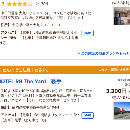
(大人2名利
.7
79件
中津日田道路 犬丸ICより車で1分。 コンビニが隣地にあり便
利◎独立客室には快適な各種設備をご用意しております
住所
大分県中津市犬丸２３８３－３
アクセス
【電車】 JR日豊本線 東中津駅よりタ
MAP
クシーで5分。 【お車】 中津日田道路 犬丸ICより車
で1分。
この施設の宿泊プランをもっと
ませんのでご注意ください。
エリア：
福岡 > 太宰
最安料金(
HOTEL R9 The Yard 鞍手
(目
3,300円
鞍手ICより車で10分＆駐車場無料♪鞍手町・宮若市・直方市の
出張・ビジネスに便利！トヨタ自動車九州工場・鞍手工業団
(大人2名利
地へ好アクセス！【カレーなどの軽食サービス付き】
住所
福岡県鞍手郡鞍手町新延194‐1
アクセス
【電車】JR中間駅よりタクシーで15分
MAP
／【お車】鞍手ICより車で10分