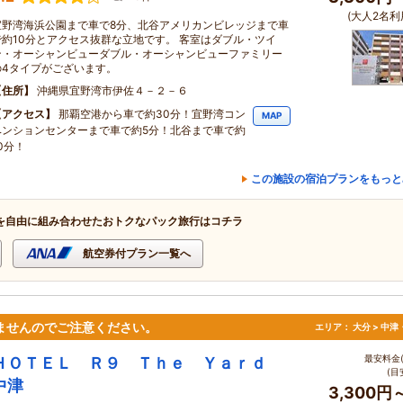
(大人2名利
宜野湾海浜公園まで車で8分、北谷アメリカンビレッジまで車
で約10分とアクセス抜群な立地です。 客室はダブル・ツイ
ン・オーシャンビューダブル・オーシャンビューファミリー
の4タイプがございます。
住所
沖縄県宜野湾市伊佐４－２－６
アクセス
那覇空港から車で約30分！宜野湾コン
MAP
ベンションセンターまで車で約5分！北谷まで車で約
0分！
この施設の宿泊プランをもっと
を自由に組み合わせたおトクなパック旅行はコチラ
航空券付プラン一覧へ
ませんのでご注意ください。
エリア：
大分 > 中
最安料金(
ＨＯＴＥＬ Ｒ９ Ｔｈｅ Ｙａｒｄ
(目
中津
3,300円