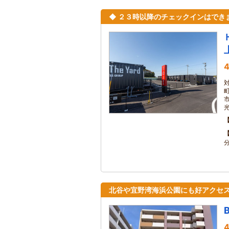
◆ ２３時以降のチェックインはでき
4
分
北谷や宜野湾海浜公園にも好アクセ
4