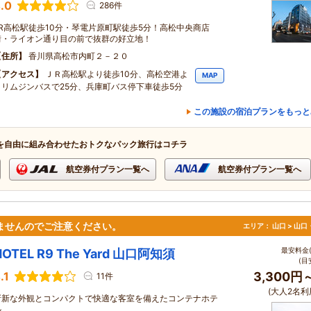
.0
286件
JR高松駅徒歩10分・琴電片原町駅徒歩5分！高松中央商店
街・ライオン通り目の前で抜群の好立地！
住所
香川県高松市内町２－２０
アクセス
ＪＲ高松駅より徒歩10分、高松空港よ
MAP
りリムジンバスで25分、兵庫町バス停下車徒歩5分
この施設の宿泊プランをもっと
を自由に組み合わせたおトクなパック旅行はコチラ
航空券付プラン一覧へ
航空券付プラン一覧へ
ませんのでご注意ください。
エリア：
山口 > 山
最安料金(
HOTEL R9 The Yard 山口阿知須
(目
.1
3,300円
11件
(大人2名利
斬新な外観とコンパクトで快適な客室を備えたコンテナホテ
ル