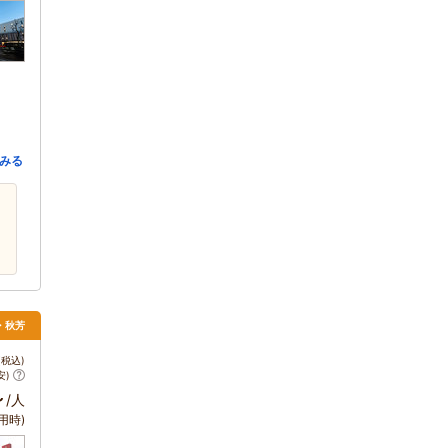
みる
口・秋芳
税込)
安)
～
/人
用時)