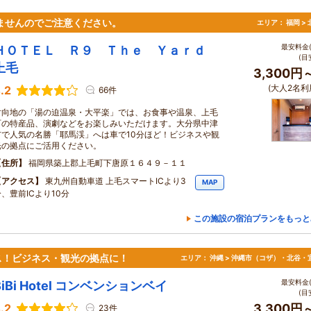
ませんのでご注意ください。
エリア：
福岡 >
最安料金(
ＨＯＴＥＬ Ｒ９ Ｔｈｅ Ｙａｒｄ
(目
上毛
3,300円
(大人2名利
.2
66件
対向地の「湯の迫温泉・大平楽」では、お食事や温泉、上毛
町の特産品、演劇などをお楽しみいただけます。大分県中津
市で人気の名勝「耶馬渓」へは車で10分ほど！ビジネスや観
光の拠点にご活用ください。
住所
福岡県築上郡上毛町下唐原１６４９－１１
アクセス
東九州自動車道 上毛スマートICより3
MAP
、豊前ICより10分
この施設の宿泊プランをもっと
ス！ビジネス・観光の拠点に！
エリア：
沖縄 > 沖縄市（コザ）・北谷・
最安料金(
BiBi Hotel コンベンションベイ
(目
.2
3,300円
23件