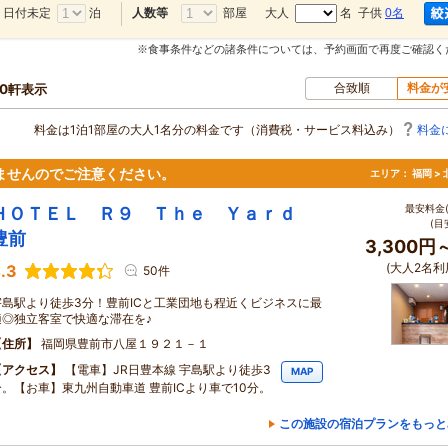
日付未定
泊
部屋
大人
名 子供
0名
人数等
※食事条件などの諸条件については、予約画面で再度ご確認く
合致順
料金が
80軒表示
料金は1泊1部屋の大人1名分の料金です（消費税・サービス料込み）
料金
ませんのでご注意ください。
エリア：
福岡 >
最安料金(
ＨＯＴＥＬ Ｒ９ Ｔｈｅ Ｙａｒｄ
(目
豊前
3,300円
(大人2名利
.3
50件
宇島駅より徒歩3分！豊前ICと工業団地も程近くビジネスに最
適◎独立客室で快適な滞在を♪
住所
福岡県豊前市八屋１９２１－１
アクセス
【電車】JR日豊本線 宇島駅より徒歩3
MAP
分。【お車】東九州自動車道 豊前ICより車で10分。
この施設の宿泊プランをもっと