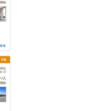
用時)
みる
府・宗像
税込)
安)
～
/人
用時)