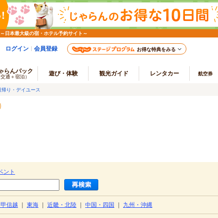
 ～日本最大級の宿・ホテル予約サイト～
ログイン
会員登録
お得な特典をみる
ゃらんパック
遊び・体験
観光ガイド
レンタカー
航空券
（交通＋宿泊）
日帰り・デイユース
）
ベント
・甲信越
｜
東海
｜
近畿・北陸
｜
中国・四国
｜
九州・沖縄