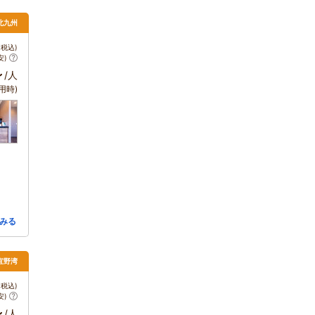
 北九州
税込)
安)
～
/人
用時)
みる
宜野湾
税込)
安)
～
/人