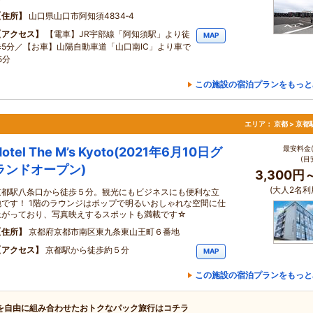
住所
山口県山口市阿知須4834‐4
アクセス
【電車】JR宇部線「阿知須駅」より徒
MAP
歩5分／【お車】山陽自動車道「山口南IC」より車で
5分
この施設の宿泊プランをもっと
エリア：
京都 > 京
最安料金(
Hotel The M’s Kyoto(2021年6月10日グ
(目
ランドオープン)
3,300円
(大人2名利
京都駅八条口から徒歩５分。観光にもビジネスにも便利な立
地です！ 1階のラウンジはポップで明るいおしゃれな空間に仕
上がっており、写真映えするスポットも満載です☆
住所
京都府京都市南区東九条東山王町６番地
アクセス
京都駅から徒歩約５分
MAP
この施設の宿泊プランをもっと
を自由に組み合わせたおトクなパック旅行はコチラ