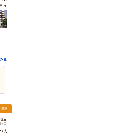
用時)
みる
津・国東
税込)
安)
～
/人