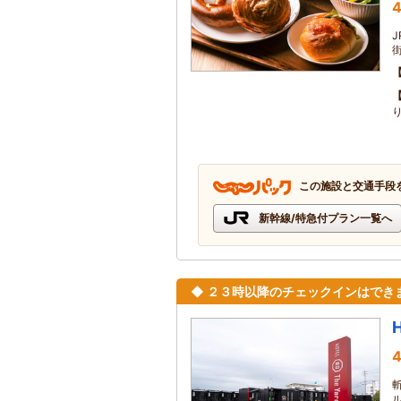
4
この施設と交通手段
新幹線/特急付プラン一覧へ
◆ ２３時以降のチェックインはでき
4