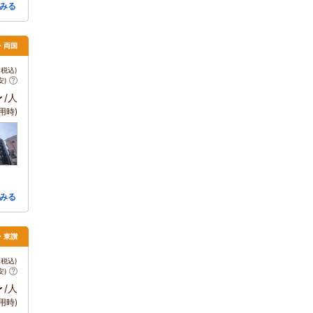
みる
・両国
税込)
安)
～
/人
用時)
みる
松・東讃
税込)
安)
～
/人
用時)