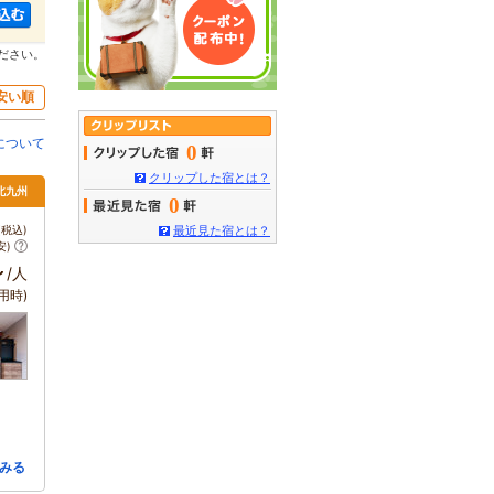
ださい。
安い順
について
0
クリップした宿とは？
 北九州
0
税込)
最近見た宿とは？
安)
～
/人
用時)
みる