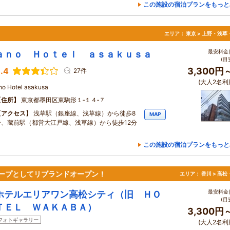
この施設の宿泊プランをもっと
エリア：
東京 > 上野・浅草
最安料金(
ａｎｏ Ｈｏｔｅｌ ａｓａｋｕｓａ
(目
.4
3,300円
27件
(大人2名利
no Hotel asakusa
住所
東京都墨田区東駒形１‐１４‐７
アクセス
浅草駅（銀座線、浅草線）から徒歩8
MAP
分、蔵前駅（都営大江戸線、浅草線）から徒歩12分
この施設の宿泊プランをもっと
neグループとしてリブランドオープン！
エリア：
香川 > 高
最安料金(
ホテルエリアワン高松シティ（旧 ＨＯ
(目
ＴＥＬ ＷＡＫＡＢＡ）
3,300円
フォトギャラリー
(大人2名利