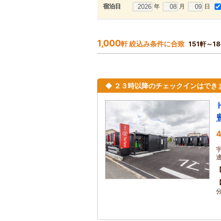
年
月
日
宿泊日
1,000
軒 絞込み条件に合致
151軒～1
◆ ２３時以降のチェックインはでき
4