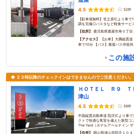
4.5
52件
【駐車場無料】笠之原ICより車で
調を完備◎パスタなど軽食サービ
住所
鹿児島県鹿屋市寿５丁目
アクセス
【お車】大隅縦貫道
車で10分 【バス】鹿屋バス停留所
この施
◆ ２３時以降のチェックインはできませんのでご注意ください。
ＨＯＴＥＬ Ｒ９ 
津山
4.5
59件
中国縦貫自動車道 院庄ICより車で
クトで快適な客室を備えた新型コンテ
The Yard（ホテルアールナイン
住所
岡山県津山市院庄１０３