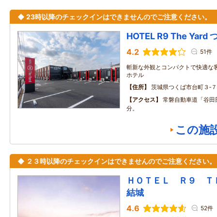
◆ 23時以降のチェックインはできませんのでご注意ください。
HOTEL R9 The Yard
4.2
51件
斬新な外観とコンパクトで快適な
ホテル
住所
茨城県つくば市台町３‐７
アクセス
常磐自動車道「谷田部
分。
この施
◆ ２３時以降のチェックインはできませんのでご注意ください。
ＨＯＴＥＬ Ｒ９ 
結城
4.6
52件