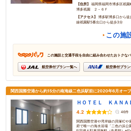
住所
福岡県福岡市博多区祇園
博多祇園 ２－６Ｆ
アクセス
博多駅博多口から徒
線祇園駅5番出口から徒歩3分
この施
この施設と交通手段を自由に組み合わせたおトクな
航空券付プラン一覧へ
航空券付プラン
関西国際空港から約15分の南海線二色浜駅前に2020年6月オープ
ＨＯＴＥＬ ＫＡＮＡ
4.2
46件
関西国際空港や湾岸線の貝塚ICや
府で唯一の海水浴場「二色の浜公園
Fi完備＆駐車場無料（先着順）※