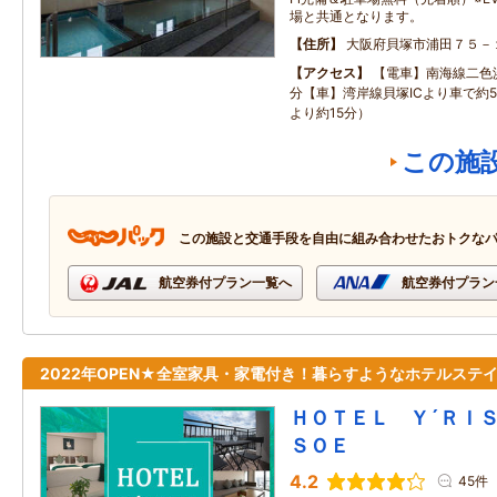
場と共通となります。
住所
大阪府貝塚市浦田７５－
アクセス
【電車】南海線二色
分【車】湾岸線貝塚ICより車で約
より約15分）
この施
この施設と交通手段を自由に組み合わせたおトクな
航空券付プラン一覧へ
航空券付プラン
2022年OPEN★全室家具・家電付き！暮らすようなホテルステ
ＨＯＴＥＬ Ｙ´ＲＩ
ＳＯＥ
4.2
45件