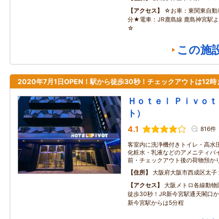
アクセス
☆お車：東関東自動車
分★電車：JR鹿島線 鹿島神宮駅よ
☆
この施
2020年7月1日OPEN！駅から徒歩30秒！チェックアウトは12時
Ｈｏｔｅｌ Ｐｉｖｏｔ
ト）
4.1
816件
客室内に洗浄機付きトイレ・高水
化粧水・乳液などのアメニティバイ
前・チェックアウト後の荷物預か
住所
大阪府大阪市西成区太子
アクセス
大阪メトロ各線動物
徒歩30秒！JR新今宮駅通天閣口
新今宮駅からは5分程