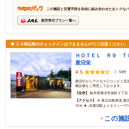
この施設と交通手段を自由に組み合わせたおトクな
航空券付プラン一覧へ
◆ ２３時以降のチェックインはできませんのでご注意ください。
ＨＯＴＥＬ Ｒ９ 
鹿沼栄
4.5
59件
鹿沼ICからアクセス◎コンビニ至
種設備をご用意しております。
住所
栃木県鹿沼市栄町２丁目
アクセス
☆ 東北自動車道 鹿
10分 ★ JR鹿沼駅よりタクシーで1
この施