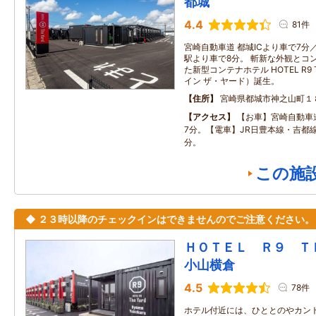
都城
4.4
81件
宮崎自動車道 都城ICより車で7分
駅より車で8分。 斬新な外観とコ
た新型コンテナホテル HOTEL R9 
イン ザ・ヤード）誕生。
住所
宮崎県都城市神之山町１
アクセス
【お車】宮崎自動車道
7分。【電車】JR日豊本線・吉都線
分。
この施
◆ ２３時以降のチェックインはできませんのでご注意ください。
ＨＯＴＥＬ Ｒ９ 
小山横倉
4.5
78件
ホテル付近には、ひととのやカン