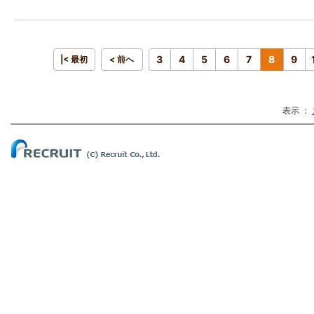
3
4
5
6
7
8
9
|< 最初
< 前へ
表示 ：