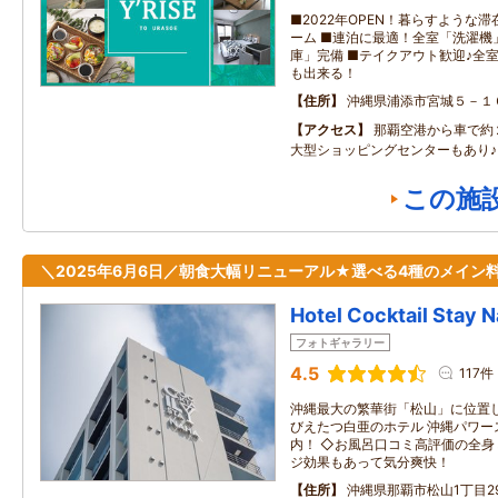
■2022年OPEN！暮らすような
ーム ■連泊に最適！全室「洗濯機
庫」完備 ■テイクアウト歓迎♪全
も出来る！
住所
沖縄県浦添市宮城５－１
アクセス
那覇空港から車で約
大型ショッピングセンターもあり♪
この施
＼2025年6月6日／朝食大幅リニューアル★選べる4種のメイン料
Hotel Cocktail Stay 
フォトギャラリー
4.5
117件
沖縄最大の繁華街「松山」に位置
びえたつ白亜のホテル 沖縄パワー
内！ ◇お風呂口コミ高評価の全
ジ効果もあって気分爽快！
住所
沖縄県那覇市松山1丁目29