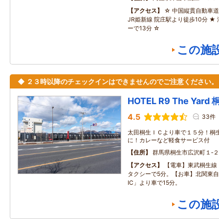
アクセス
☆ 中国縦貫自動車道 
JR姫新線 院庄駅より徒歩10分 ★
ーで13分 ☆
この施
◆ ２３時以降のチェックインはできませんのでご注意ください。
HOTEL R9 The Yard
4.5
33件
太田桐生ＩＣより車で１５分！桐
に！カレーなど軽食サービス付
住所
群馬県桐生市広沢町１‐２
アクセス
【電車】東武桐生線
タクシーで5分。【お車】北関東
IC」より車で15分。
この施