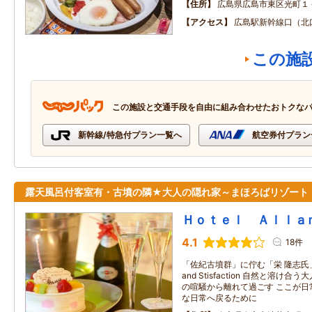
住所
広島県広島市東区光町１
アクセス
広島駅新幹線口（北
この施
この施設と交通手段を自由に組み合わせたおトクな
新幹線/特急付プラン一覧へ
航空券付プラン
露天風呂付客室有・古墳の隣★大人の隠れ家～まほろばリゾート
Ｈｏｔｅｌ Ａｌｌａ
4.1
18件
「佐紀古墳群」に佇む「栄 隆志氏」デ
and Stisfaction 自然と溶
の喧騒から離れて過ごす ここが日
な日常へ戻るために