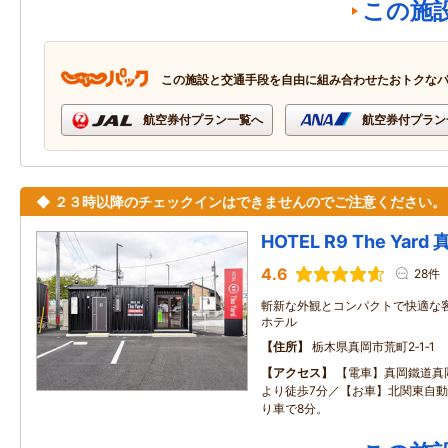
この施
この施設と交通手段を自由に組み合わせたおトクな
航空券付プラン一覧へ
航空券付プラン
◆ ２３時以降のチェックインはできませんのでご注意ください。
HOTEL R9 The Yar
4.6
28件
斬新な外観とコンパクトで快適な
ホテル
住所
栃木県真岡市荒町2‐1‐1
アクセス
【電車】真岡鐵道真
より徒歩7分／【お車】北関東自動
り車で8分。