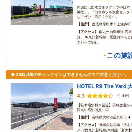
周辺には出水ゴルフクラブや日本
神社」、「出水市ツル観察センタ
してぜひご活用ください。
住所
鹿児島県出水市上知識町
アクセス
南九州自動車道 高尾
分、JR九州新幹線・肥薩おれんじ
クシーで5分。
この施
◆ 23時以降のチェックインはできませんのでご注意ください。
HOTEL R9 The Yard
4.3
41件
【駐車場無料＆至近】長崎空港か
観光の宿泊拠点に◎
住所
長崎県大村市黒丸町３４
アクセス
長崎自動車道「大村I
／JR西九州新幹線/大村線「新大