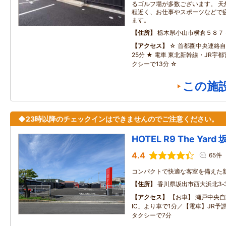
るゴルフ場が多数ございます。 天
程近く、お仕事やスポーツなどで
ます。
住所
栃木県小山市横倉５８７
アクセス
☆ 首都圏中央連絡自
25分 ★ 電車 東北新幹線・JR宇
クシーで13分 ☆
この施
◆23時以降のチェックインはできませんのでご注意ください。
HOTEL R9 The Yard
4.4
65件
コンパクトで快適な客室を備えた
住所
香川県坂出市西大浜北3‐3
アクセス
【お車】 瀬戸中央
IC」より車で1分／【電車】JR予
タクシーで7分