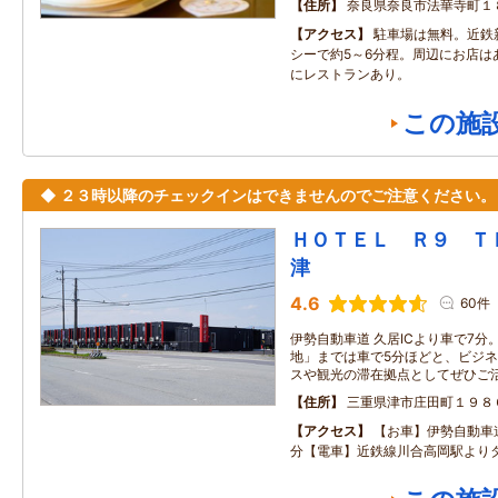
住所
奈良県奈良市法華寺町１
アクセス
駐車場は無料。近鉄
シーで約5～6分程。周辺にお店は
にレストランあり。
この施
◆ ２３時以降のチェックインはできませんのでご注意ください。
ＨＯＴＥＬ Ｒ９ 
津
4.6
60件
伊勢自動車道 久居ICより車で7分
地」までは車で5分ほどと、ビジネ
スや観光の滞在拠点としてぜひご
住所
三重県津市庄田町１９８
アクセス
【お車】伊勢自動車道
分【電車】近鉄線川合高岡駅より