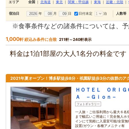
エリア
全国
｜
北海道
｜
東北
｜
関東・甲信越
｜
東海
｜
近畿・北陸
｜
年
月
日
日付未定
泊
宿泊日
人数等
※食事条件などの諸条件については、予
1,000
軒 絞込み条件に合致
211軒～240軒表示
料金は1泊1部屋の大人1名分の料金で
2021年夏オープン！博多駅徒歩8分・祇園駅徒歩3分の抜群のア
ＨＯＴＥＬ ＯＲＩＧ
Ａ －Ｇｉｏｎ－
フォトギャラリー
一人旅・ご出張利用から最大６名
まで幅広いご用途に！完全無人ホ
インにて気軽に入退室可能/全室無料
設置/ガウン・各種アメニティ有