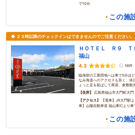
で10分
この施
◆ ２３時以降のチェックインはできませんのでご注意ください。
ＨＯＴＥＬ Ｒ９ 
福山
4.3
56件
臨海部の工業団地へは車で5分ほど
なみ海道へのアクセスも良く、休
ょっと足を延ばして尾道、倉敷観
住所
広島県福山市大門町大門
アクセス
【電車】JR大門駅よ
車】山陽自動車道 福山東ICより車
この施