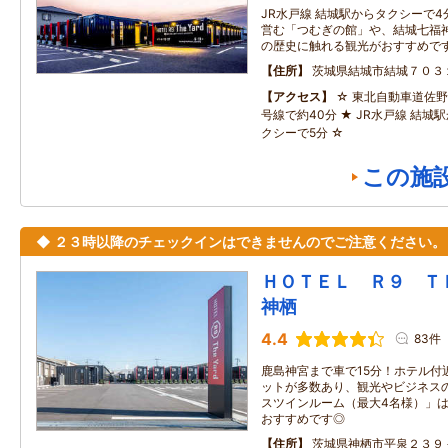
JR水戸線 結城駅からタクシーで4
営む「つむぎの館」や、結城七福
の歴史に触れる観光がおすすめで
住所
茨城県結城市結城７０３
アクセス
☆ 東北自動車道佐野
号線で約40分 ★ JR水戸線 結城駅か
クシーで5分 ☆
この施
◆ ２３時以降のチェックインはできませんのでご注意ください。
ＨＯＴＥＬ Ｒ９ 
神栖
4.4
83件
鹿島神宮まで車で15分！ホテル付
ットが多数あり、観光やビジネスの
スツインルーム（最大4名様）」
おすすめです◎
住所
茨城県神栖市平泉２３９