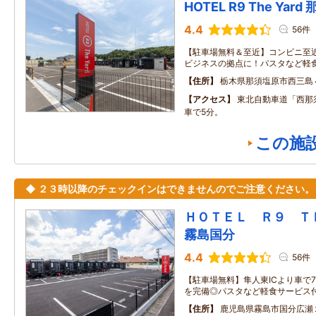
HOTEL R9 The Yar
4.4
56件
【駐車場無料＆至近】コンビニ至
ビジネスの拠点に！パスタなど軽
住所
栃木県那須塩原市西三島
アクセス
東北自動車道「西那
車で5分。
この施
◆ ２３時以降のチェックインはできませんのでご注意ください。
ＨＯＴＥＬ Ｒ９ 
霧島国分
4.4
56件
【駐車場無料】隼人東ICより車で
を完備◎パスタなど軽食サービス
住所
鹿児島県霧島市国分広瀬