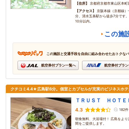
住所
京都府京都市東山区本町
アクセス
京阪本線（京都線）
分、清水五条駅から徒歩7分です
10分以内。
この施
この施設と交通手段を自由に組み合わせたおトクな
航空券付プラン一覧へ
航空券付プラン
クチコミ4.4★広島駅6分。個室とカプセルが充実のビジネスホテ
ＴＲＵＳＴ ＨＯＴＥ
4.3
182件
朝食無料、大浴場付！ 広島をより
間をご提供します。