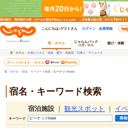
国内旅行・海外旅行や宿・ホテルの宿泊予約はじゃらんnet ～日本最大級の宿・ホテル予約サイト
こんにちは♪ゲストさん
ログイン
会員登録
じゃらんパック
宿・ホテル
遊び・体験
（交通＋宿泊）
宿・ホテル
出張ビジネス
温泉・露天
高級宿
日帰り・デイユース
ポイントがたまる・つかえる
宿・ホテル
> 宿名・キーワード検索（
ピーナッツhotel
）
宿名・キーワード検索
宿泊施設
｜
観光スポット
｜
イ
キーワード