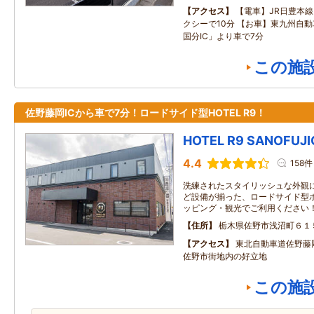
アクセス
【電車】JR日豊本
クシーで10分 【お車】東九州自動
国分IC」より車で7分
この施
佐野藤岡ICから車で7分！ロードサイド型HOTEL R9！
HOTEL R9 SANOFUJ
4.4
158件
洗練されたスタイリッシュな外観に
ど設備が揃った、ロードサイド型ホ
ッピング・観光でご利用ください
住所
栃木県佐野市浅沼町６１
アクセス
東北自動車道佐野藤岡
佐野市街地内の好立地
この施