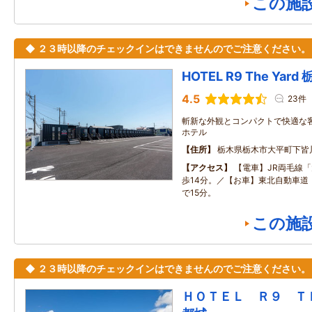
この施
◆ ２３時以降のチェックインはできませんのでご注意ください。
HOTEL R9 The Yar
4.5
23件
斬新な外観とコンパクトで快適な
ホテル
住所
栃木県栃木市大平町下皆川2
アクセス
【電車】JR両毛線
歩14分。／【お車】東北自動車道
で15分。
この施
◆ ２３時以降のチェックインはできませんのでご注意ください。
ＨＯＴＥＬ Ｒ９ 