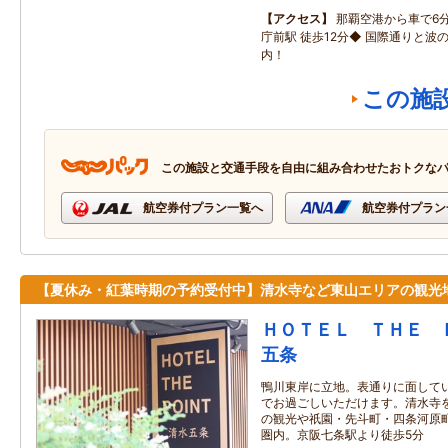
アクセス
那覇空港から車で6
庁前駅 徒歩12分◆ 国際通りと波
内！
この施
この施設と交通手段を自由に組み合わせたおトクな
航空券付プラン一覧へ
航空券付プラン
【夏休み・紅葉時期の予約受付中】清水寺など東山エリアの観光
ＨＯＴＥＬ ＴＨＥ 
五条
鴨川東岸に立地。表通りに面して
でお過ごしいただけます。清水寺
の観光や祇園・先斗町・四条河原
圏内。京阪七条駅より徒歩5分