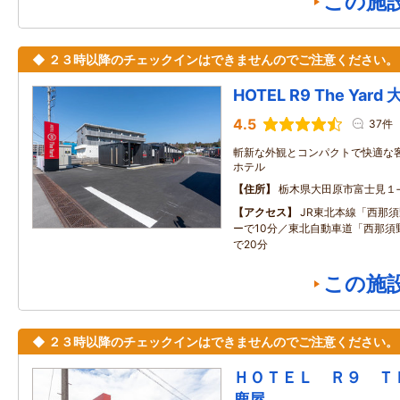
この施
◆ ２３時以降のチェックインはできませんのでご注意ください。
HOTEL R9 The Yard
4.5
37件
斬新な外観とコンパクトで快適な
ホテル
住所
栃木県大田原市富士見１‐
アクセス
JR東北本線「西那
ーで10分／東北自動車道「西那須
で20分
この施
◆ ２３時以降のチェックインはできませんのでご注意ください。
ＨＯＴＥＬ Ｒ９ 
鹿屋