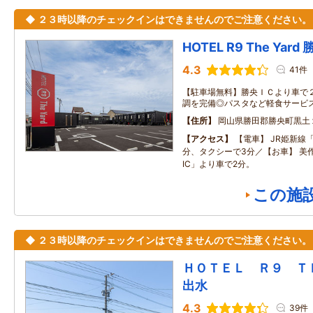
◆ ２３時以降のチェックインはできませんのでご注意ください。
HOTEL R9 The Yard
4.3
41件
【駐車場無料】勝央ＩＣより車で
調を完備◎パスタなど軽食サービ
住所
岡山県勝田郡勝央町黒土
アクセス
【電車】 JR姫新線
分、タクシーで3分／【お車】 美
IC」より車で2分。
この施
◆ ２３時以降のチェックインはできませんのでご注意ください。
ＨＯＴＥＬ Ｒ９ 
出水
4.3
39件