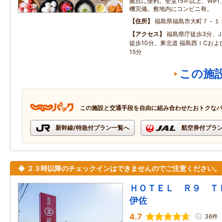
拠点に便利。全室15㎡以上、WIF
機完備。敷地内にコンビニ有。
住所
福島県福島市大町７－１
アクセス
福島県庁徒歩3分、J
徒歩10分。東北道 福島西ＩCおよ
15分
この施
この施設と交通手段を自由に組み合わせたおトクな
新幹線/特急付プラン一覧へ
航空券付プラ
◆ ２３時以降のチェックインはできませんのでご注意ください。
ＨＯＴＥＬ Ｒ９ 
伊佐
4.7
36件