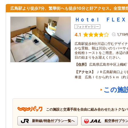
広島駅より徒歩7分、繁華街へも徒歩10分と好アクセス。全室禁
Ｈｏｔｅｌ ＦＬＥＸ
フォトギャラリー
4.1
1,719
広島駅徒歩8分川辺に佇むデザイ
かな景観、朝は川沿いのリバーサ
全粒粉トーストをご用意。水辺の
日の始まりをお迎えください。
住所
広島県広島市中区上幟町
アクセス
ＪＲ広島駅南口より
車道 広島ＩＣから約５ｋｍ（約
この施
この施設と交通手段を自由に組み合わせたおトクな
新幹線/特急付プラン一覧へ
航空券付プラ