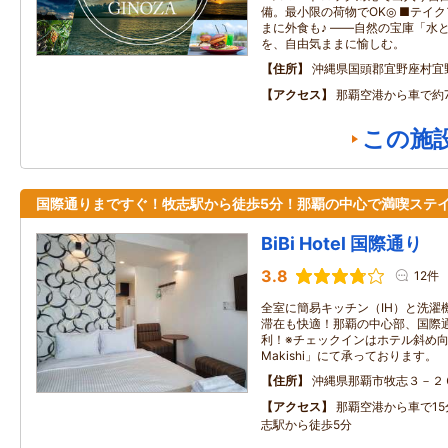
備。最小限の荷物でOK◎ ■テイ
まに外食も♪ ――自然の宝庫「水
を、自由気ままに愉しむ。
住所
沖縄県国頭郡宜野座村宜
アクセス
那覇空港から車で約
この施
国際通りまですぐ！牧志駅から徒歩5分！那覇の中心で満喫ステ
BiBi Hotel 国際通り
3.8
12件
全室に簡易キッチン（IH）と洗濯
滞在も快適！那覇の中心部、国際
利！※チェックインはホテル斜め向かい
Makishi」にて承っております。
住所
沖縄県那覇市牧志３－２
アクセス
那覇空港から車で1
志駅から徒歩5分