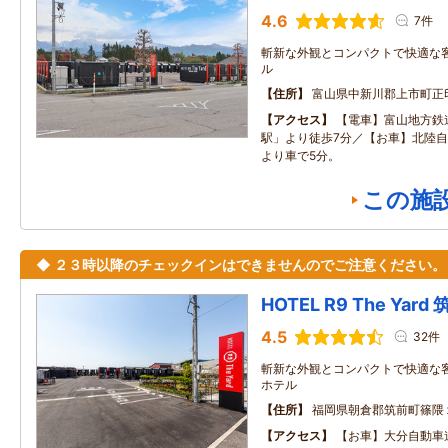
4.6
7件
斬新な外観とコンパクトで快適な
ル
住所
富山県中新川郡上市町正印1
アクセス
【電車】富山地方鉄
駅」より徒歩7分／【お車】北陸自
より車で5分。
この施
◆ ２３時以降のチェックインはできませんのでご注意ください。
HOTEL R9 The Yard
4.5
32件
斬新な外観とコンパクトで快適な
ホテル
住所
福岡県朝倉郡筑前町篠隈
アクセス
【お車】大分自動車