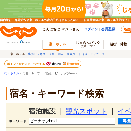
国内旅行・海外旅行や宿・ホテルの宿泊予約はじゃらんnet ～日本最大級の宿・ホテル予約サイト
こんにちは♪ゲストさん
ログイン
会員登録
じゃらんパック
宿・ホテル
遊び・体験
（交通＋宿泊）
宿・ホテル
出張ビジネス
温泉・露天
高級宿
日帰り・デイユース
ポイントがたまる・つかえる
宿・ホテル
> 宿名・キーワード検索（
ピーナッツhotel
）
宿名・キーワード検索
宿泊施設
｜
観光スポット
｜
イ
キーワード