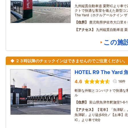
九州縦貫自動車道 栗野ICより車で
クトで快適な客室を備えた新型コンテ
The Yard（ホテルアールナイン
住所
鹿児島県伊佐市大口里６
アクセス
九州縦貫自動車道 栗
この施
◆ ２３時以降のチェックインはできませんのでご注意ください。
HOTEL R9 The Yard
4.6
16件
斬新な外観とコンパクトで快適な
ル
住所
富山県魚津市釈迦堂1‐6‐1
アクセス
【電車】「魚津駅」
魚津駅」より徒歩6分／【お車】
IC」より車で8分