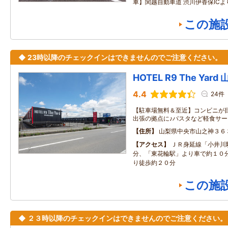
車】関越自動車道 渋川伊香保ICよ
この施
◆ 23時以降のチェックインはできませんのでご注意ください。
HOTEL R9 The Yar
4.4
24件
【駐車場無料＆至近】コンビニが
出張の拠点に♪パスタなど軽食サー
住所
山梨県中央市山之神３６
アクセス
ＪＲ身延線「小井川
分、「東花輪駅」より車で約１０
り徒歩約２０分
この施
◆ ２３時以降のチェックインはできませんのでご注意ください。