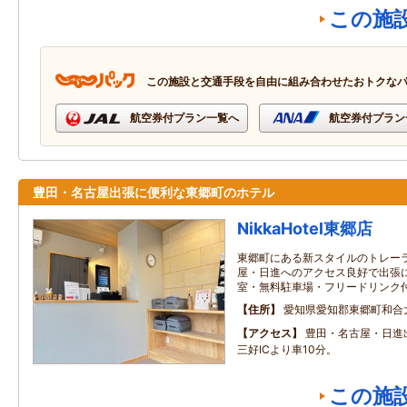
この施
この施設と交通手段を自由に組み合わせたおトクな
航空券付プラン一覧へ
航空券付プラン
豊田・名古屋出張に便利な東郷町のホテル
NikkaHotel東郷店
東郷町にある新スタイルのトレー
屋・日進へのアクセス良好で出張
室・無料駐車場・フリードリンク
住所
愛知県愛知郡東郷町和合大坂
アクセス
豊田・名古屋・日進
三好ICより車10分。
この施