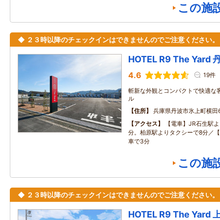
この施
◆ ２３時以降のチェックインはできませんのでご注意ください。
HOTEL R9 The Yard
4.6
19件
斬新な外観とコンパクトで快適な
ル
住所
兵庫県丹波市氷上町横田63
アクセス
【電車】JR石生駅
分。柏原駅よりタクシーで8分／【
車で3分
この施
◆ ２３時以降のチェックインはできませんのでご注意ください。
HOTEL R9 The Yard