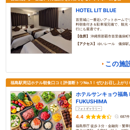
HOTEL LIT BLUE
首里城に一番近いアットホームで
料朝食付き＆駐車場完備で、観光
行にも最適です。
住所
沖縄県那覇市首里儀保町1‐
アクセス
ゆいレール 儀保駅
この施
福島駅周辺ホテル朝食口コミ評価断トツNo.1！ぜひお召し上がり
ホテルサンキョウ福島 HO
FUKUSHIMA
フォトギャラリー
4.4
687件
福島県庁 徒歩３分・金融街・繁華