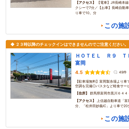
アクセス
【電車】JR長崎本
クシーで7分／【お車】長崎自動車
り車で10。分
この施
◆ ２３時以降のチェックインはできませんのでご注意ください。
ＨＯＴＥＬ Ｒ９ 
富岡
4.5
49件
【駐車場無料】富岡製糸場より車
空調を完備◎パスタなど軽食サー
住所
群馬県富岡市黒川６４４
アクセス
上信越自動車道「富岡
分、「松井田妙義IC」より車で20
この施