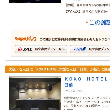
住所
静岡県静岡市駿河区中野
アクセス
静岡ICから車で3分
この施
この施設と交通手段を自由に組み合わせたおトクな
航空券付プラン一覧へ
航空券付プラン
大阪・なんばに「KOKO HOTEL 大阪なんば千日前」が新たに誕
ＫＯＫＯ ＨＯＴＥＬ
日前
フォトギャラリー
個性豊かなメインタワーとレジデ
ーが寄り添うこのホテルは、訪れ
む。 笑顔があふれる瞬間が、ここ
にーー