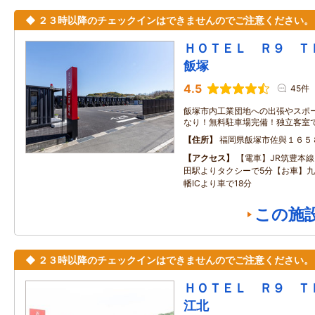
◆ ２３時以降のチェックインはできませんのでご注意ください。
ＨＯＴＥＬ Ｒ９ 
飯塚
4.5
45件
飯塚市内工業団地への出張やスポ
なり！無料駐車場完備！独立客室
住所
福岡県飯塚市佐與１６５
アクセス
【電車】JR筑豊本線 
田駅よりタクシーで5分【お車】九
幡ICより車で18分
この施
◆ ２３時以降のチェックインはできませんのでご注意ください。
ＨＯＴＥＬ Ｒ９ 
江北