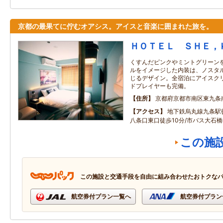
京都の最果てに佇むオアシス。アイスと音楽に囲まれた旅を。
ＨＯＴＥＬ ＳＨＥ，
くすんだピンクやミントグリーン
ルをイメージした内装は、ノスタ
じるデザイン。全宿泊にアイスク
ドプレイヤーも完備。
住所
京都府京都市南区東九条
アクセス
地下鉄烏丸線九条駅徒
八条口東口徒歩10分/市バス大石橋
この施
この施設と交通手段を自由に組み合わせたおトクな
航空券付プラン一覧へ
航空券付プラン