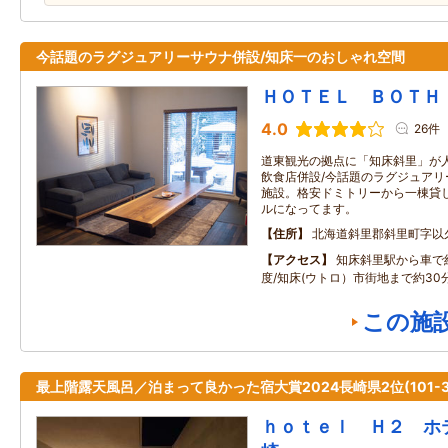
今話題のラグジュアリーサウナ併設/知床一のおしゃれ空間
ＨＯＴＥＬ ＢＯＴＨ
4.0
26件
道東観光の拠点に「知床斜里」が
飲食店併設/今話題のラグジュア
施設。格安ドミトリーから一棟貸
ルになってます。
住所
北海道斜里郡斜里町字以
アクセス
知床斜里駅から車で約
度/知床(ウトロ）市街地まで約30
この施
最上階露天風呂／泊まって良かった宿大賞2024長崎県2位(101-3
ｈｏｔｅｌ Ｈ２ ホ