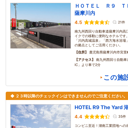
ＨＯＴＥＬ Ｒ９ 
薩摩川内
4.5
21件
南九州西回り自動車道薩摩川内高江
イクでの移動に便利なホテルです。
「川内高城温泉」「西方海水浴場
の拠点としてご活用ください。
住所
鹿児島県薩摩川内市宮里
アクセス
南九州西回り自動車
IC」より車で2分
この施
◆ ２３時以降のチェックインはできませんのでご注意ください。
HOTEL R9 The Yard
4.4
35件
コンビニ至近！湖南工業団地への