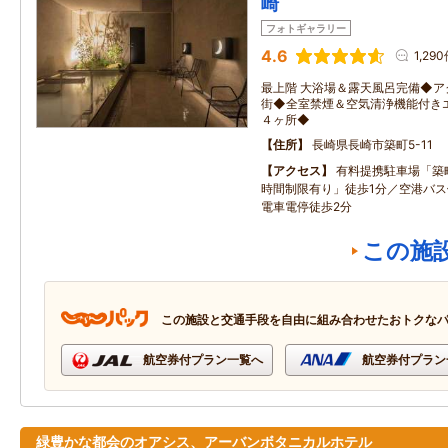
崎
フォトギャラリー
4.6
1,29
最上階 大浴場＆露天風呂完備◆
街◆全室禁煙＆空気清浄機能付き
４ヶ所◆
住所
長崎県長崎市築町5-11
アクセス
有料提携駐車場「築
時間制限有り」徒歩1分／空港バス
電車電停徒歩2分
この施
この施設と交通手段を自由に組み合わせたおトクな
航空券付プラン一覧へ
航空券付プラン
緑豊かな都会のオアシス、アーバンボタニカルホテル