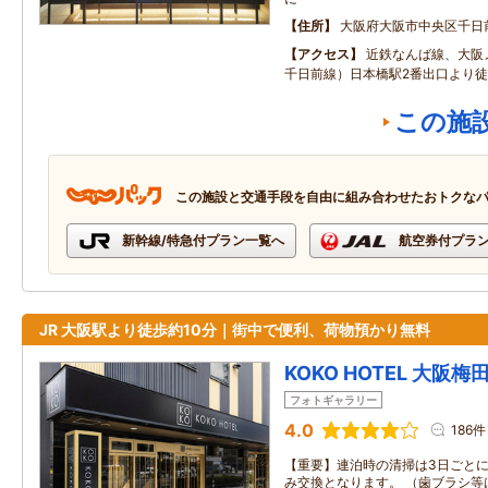
住所
大阪府大阪市中央区千日
アクセス
近鉄なんば線、大阪
千日前線）日本橋駅2番出口より徒
この施
この施設と交通手段を自由に組み合わせたおトクな
新幹線/特急付プラン一覧へ
航空券付プラ
JR 大阪駅より徒歩約10分｜街中で便利、荷物預かり無料
KOKO HOTEL 大阪梅
フォトギャラリー
4.0
186件
【重要】連泊時の清掃は3日ごと
み交換となります。 （歯ブラシ等