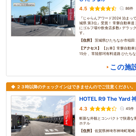
4.5
86件
『じゃらんアワード2024 泊ま
城県 第3位』受賞！ 常磐自動車道 
にゴルフ場や飲食店多数♪ デラッ
す。
住所
茨城県ひたちなか市稲田
アクセス
【お車】常磐自動車道
15分 、常陸那珂有料道路 ひたちな
この施
◆ ２３時以降のチェックインはできませんのでご注意ください。
HOTEL R9 The Yard
4.3
45件
斬新な外観とコンパクトで快適な
ホテル
住所
佐賀県神埼市神埼町尾崎