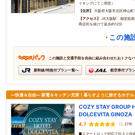
イキングにてご用意）
住所
大阪府大阪市北区神山町
アクセス
JR大阪駅 御堂筋
商店街を抜けて徒歩約12分
この施
この施設と交通手段を自由に組み合わせたおトクな
新幹線/特急付プラン一覧へ
航空券付プラ
―快適＆自由― 家電＆キッチン充実！暮らすように旅するホテル
COZY STAY GROUP 
DOLCEVITA GINOZA
4.7
27件
■スマートロック対応で出入り自由