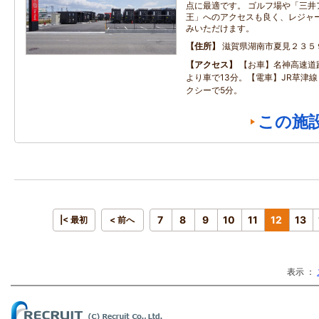
点に最適です。 ゴルフ場や「三井
王」へのアクセスも良く、レジャ
みいただけます。
住所
滋賀県湖南市夏見２３５
アクセス
【お車】名神高速道
より車で13分。【電車】JR草津
クシーで5分。
この施
7
8
9
10
11
12
13
|< 最初
< 前へ
表示 ：