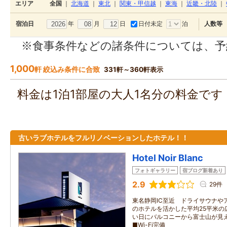
エリア
全国
｜
北海道
｜
東北
｜
関東・甲信越
｜
東海
｜
近畿・北陸
｜
年
月
日
日付未定
泊
宿泊日
人数等
※食事条件などの諸条件については、予
1,000
軒 絞込み条件に合致
331軒～360軒表示
料金は1泊1部屋の大人1名分の料金で
古いラブホテルをフルリノベーションしたホテル！！
Hotel Noir Blanc
フォトギャラリー
宿ブログ新着あり
2.9
29件
東名静岡IC至近 ドライサウナや
のホテルを活かした平均25平米の
い日にバルコニーから富士山が見
■Wi-Fi完備