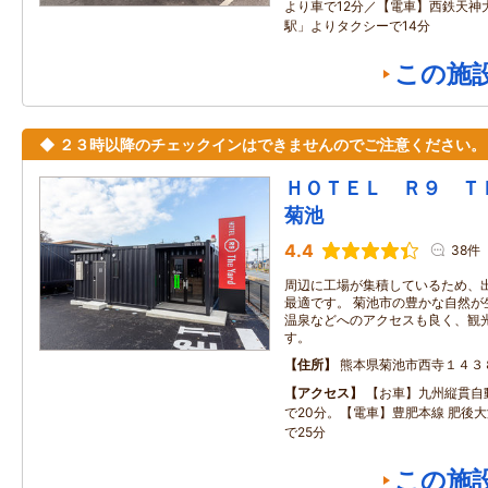
より車で12分／【電車】西鉄天神
駅」よりタクシーで14分
この施
◆ ２３時以降のチェックインはできませんのでご注意ください。
ＨＯＴＥＬ Ｒ９ 
菊池
4.4
38件
周辺に工場が集積しているため、
最適です。 菊池市の豊かな自然が
温泉などへのアクセスも良く、観
す。
住所
熊本県菊池市西寺１４３
アクセス
【お車】九州縦貫自動
で20分。【電車】豊肥本線 肥後
で25分
この施