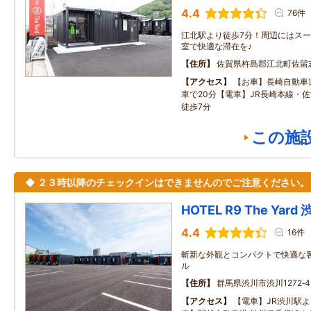
4.4
76件
江北駅より徒歩7分！周辺にはス
室で快適な滞在を♪
住所
佐賀県杵島郡江北町佐留
アクセス
【お車】長崎自動車道
車で20分【電車】JR長崎本線・佐
徒歩7分
この施
◆ ２３時以降のチェックインはできませんのでご注意ください。
HOTEL R9 The Yard
4.4
16件
斬新な外観とコンパクトで快適な
ル
住所
群馬県渋川市渋川1272‐4
アクセス
【電車】JR渋川駅よ