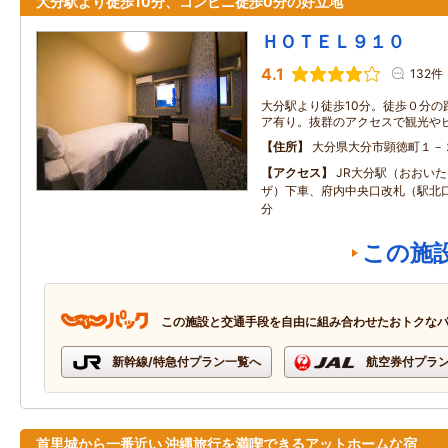
大分駅より徒歩10分、コンビニ徒歩0分の好立地
ＨＯＴＥＬ９１０
4.1
132件
大分駅より徒歩10分。徒歩０分の
ア有り。抜群のアクセスで観光や
住所
大分県大分市顕徳町１－
アクセス
JR大分駅（おおいた
ザ）下車、府内中央口改札（駅北
分
この施
この施設と交通手段を自由に組み合わせたおトクな
新幹線/特急付プラン一覧へ
航空券付プラ
首里城から一番近い 沖縄旅行を満喫できるアットホームな宿