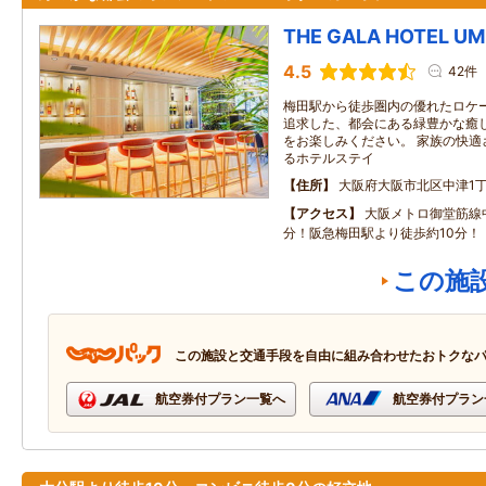
THE GALA HOTEL U
4.5
42件
梅田駅から徒歩圏内の優れたロケ
追求した、都会にある緑豊かな癒
をお楽しみください。 家族の快適
るホテルステイ
住所
大阪府大阪市北区中津1丁目
アクセス
大阪メトロ御堂筋線
分！阪急梅田駅より徒歩約10分！
この施
この施設と交通手段を自由に組み合わせたおトクな
航空券付プラン一覧へ
航空券付プラン