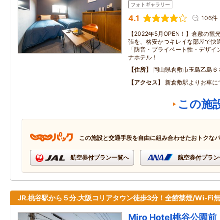
フォトギャラリー
4.1
106件
【2022年5月OPEN！】倉敷の
張を、格安かつキレイな部屋で快適
「防音・プライベート性・デザイ
ナホテル！
住所
岡山県倉敷市玉島乙島６
アクセス
新倉敷駅よりお車に
この施
この施設と交通手段を自由に組み合わせたおトクな
航空券付プラン一覧へ
航空券付プラン
JR.桃谷駅から５分.大阪コリアタウン徒歩3分！全館禁煙/Wi-Fi
Miro Hotel桃谷公園前