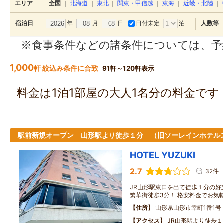
エリア
全国
｜
北海道
｜
東北
｜
関東・甲信越
｜
東海
｜
近畿・北陸
｜
年
月
日
日付未定
泊
宿泊日
人数等
※食事条件などの諸条件については、予
1,000
軒 絞込み条件に合致
91軒～120軒表示
料金は1泊1部屋の大人1名分の料金で
駅前新規オープン 山形駅より徒歩１分 （旧ソーレインホテル
HOTEL YUZUKI
2.7
32件
JR山形駅東口を出て徒歩１分の好
繁華街徒歩3分！ 格安料金でお気
住所
山形県山形市幸町1番1号
アクセス
JR山形駅より徒歩１