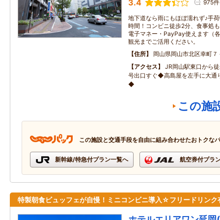
3.4
975件
地下道なら雨にもほぼ濡れず♪手荷
時間！コンビニ徒歩2分、食事処も
電子マネー・PayPay使えます
観光までご活用ください。
住所
岡山県岡山市北区幸町７
アクセス
JR岡山駅東口から
号出口すぐ◆高島屋を左手に大通
◆
この施
この施設と交通手段を自由に組み合わせたおトクな
新幹線/特急付プラン一覧へ
航空券付プラ
特製朝食ビュッフェが自慢！ミニコンビニ導入☆フリードリンク
ホテルエリアワン延岡(HOT