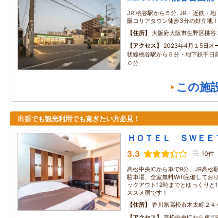
JR.桃谷駅から５分. JR・近鉄・
阪コリアタウン徒歩3分の好立地！ 全
住所
大阪府大阪市生野区桃谷
アクセス
2023年4月１5日
状線桃谷駅から５分・地下鉄千日
０分
この施
出張でも観光利用でも寛ぎたい方必見！
ＨＯＴＥＬ ＳＷＥＥ
3.3
10件
高松中央ICから車で9分、JR高松
駐車場、全室無料Wifi完備してお
ックアウト12時までとゆっくりと
ススメ宿です！
住所
香川県高松市木太町２４
アクセス
高松中央ICから車で