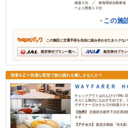
南進５分 ／ 東海環状自動車道
ーより西進１０分
この施
この施設と交通手段を自由に組み合わせたおトクな
航空券付プラン一覧へ
航空券付プラン
清潔＆広々快適な客室で旅の疲れを癒しませんか？
ＷＡＹＦＡＲＥＲ Ｈ
チェックアウトはのんびり11時♪
ネスにも観光にもおすすめです。 
デザイナーズホテルでの快適ステ
住所
京都府京都市下京区西洞
６８
アクセス
阪急京都線「烏丸駅