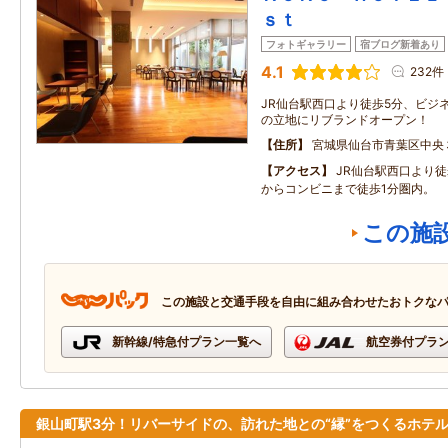
ｓｔ
フォトギャラリー
宿ブログ新着あり
4.1
232件
JR仙台駅西口より徒歩5分、ビジ
の立地にリブランドオープン！
住所
宮城県仙台市青葉区中央
アクセス
JR仙台駅西口より
からコンビニまで徒歩1分圏内。
この施
この施設と交通手段を自由に組み合わせたおトクな
新幹線/特急付プラン一覧へ
航空券付プラ
銀山町駅3分！リバーサイドの、訪れた地との“縁”をつくるホテ