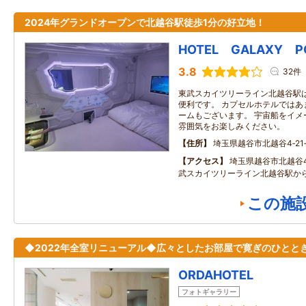
2024年グランドオープンで北越谷駅徒歩1分の好立地！
HOTEL GALAXY P
3.8
32件
東武スカイツリーライン北越谷駅
便利です。 カプセルホテルではあ
ームもございます。 宇宙船をイメ
雰囲気をお楽しみください。
住所
埼玉県越谷市北越谷4‐21
アクセス
埼玉県越谷市北越谷4
武スカイツリーライン北越谷駅か
この施
◆2022年全室リニューアル◆広々としたお部屋で寛ぎのひとと
ORDAHOTEL
フォトギャラリー