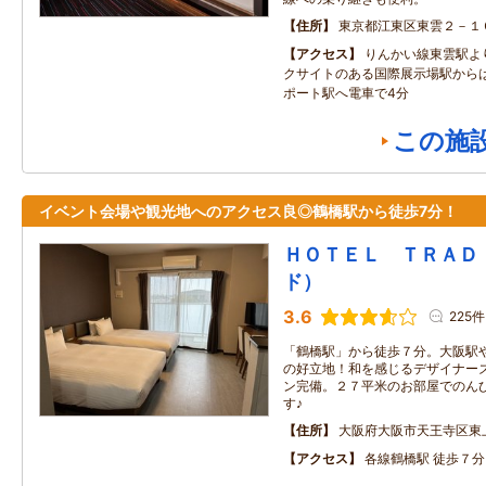
住所
東京都江東区東雲２－１
アクセス
りんかい線東雲駅よ
クサイトのある国際展示場駅から
ポート駅へ電車で4分
この施
イベント会場や観光地へのアクセス良◎鶴橋駅から徒歩7分！
ＨＯＴＥＬ ＴＲＡＤ
ド）
3.6
225件
「鶴橋駅」から徒歩７分。大阪駅
の好立地！和を感じるデザイナー
ン完備。２７平米のお部屋でのん
す♪
住所
大阪府大阪市天王寺区東
アクセス
各線鶴橋駅 徒歩７分