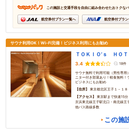
この施設と交通手段を自由に組み合わせたおトクな
航空券付プラン一覧へ
航空券付プラン
サウナ利用OK！Wi-Fi完備！ビジネス利用にもお勧め
ＴＯＫＩＯ’ｓ ＨＯＴ
3.4
18件
サウナ無料で利用可能（男性専用）！
ニター付き部屋あり！軽食無料！
ビジネスにもお勧め
住所
東京都北区王子１－１８
アクセス
東京駅まで快速15分
京浜東北線王子駅北口・南北線王子
他バス路線多数
この施