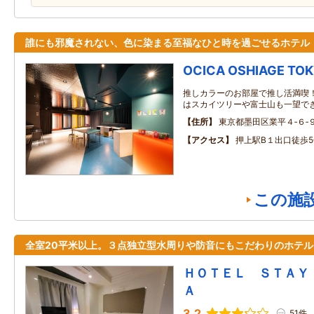
誰にも邪魔されない、色に染まる至福なひと時を過ごせるホテル
OCICA OSHIAGE TOK
推しカラーのお部屋で推し活満喫
はスカイツリーや富士山も一望で
住所
東京都墨田区業平４‐６‐
アクセス
押上駅B１出口徒歩5
この施
全室20平米以上。３点独立型水周りや防音にもこだわりのホテル
ＨＯＴＥＬ ＳＴＡＹ
Ａ
3.2
51件