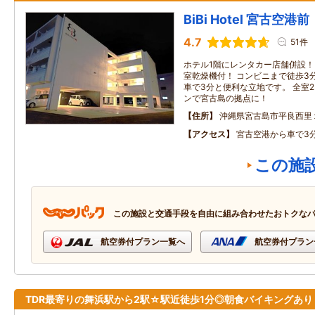
BiBi Hotel 宮古空港前
4.7
51件
ホテル1階にレンタカー店舗併設！ ◆
室乾燥機付！ コンビニまで徒歩3
車で3分と便利な立地です。 全室
ンで宮古島の拠点に！
住所
沖縄県宮古島市平良西里
アクセス
宮古空港から車で3
この施
この施設と交通手段を自由に組み合わせたおトクな
航空券付プラン一覧へ
航空券付プラン
TDR最寄りの舞浜駅から2駅☆駅近徒歩1分◎朝食バイキングあり