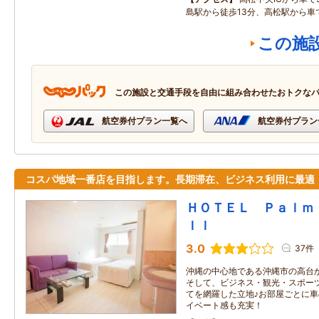
島駅から徒歩13分、高松駅から車で
この施
この施設と交通手段を自由に組み合わせたおトクな
航空券付プラン一覧へ
航空券付プラン
コスパ地域一番店を目指します。長期滞在、ビジネス利用に最適
ＨＯＴＥＬ Ｐａｌｍ
ｌｌ
3.0
37件
沖縄の中心地である沖縄市の高台か
そして、ビジネス・観光・スポー
てを網羅した立地♪お部屋ごとに
イベート感も充実！