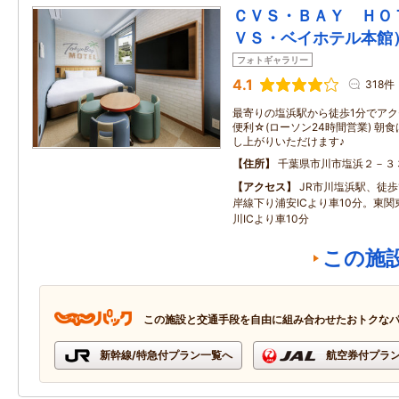
ＣＶＳ・ＢＡＹ ＨＯ
ＶＳ・ベイホテル本館
フォトギャラリー
4.1
318件
最寄りの塩浜駅から徒歩1分でア
便利☆(ローソン24時間営業) 朝
し上がりいただけます♪
住所
千葉県市川市塩浜２－３
アクセス
JR市川塩浜駅、徒歩
岸線下り浦安ICより車10分。東
川ICより車10分
この施
この施設と交通手段を自由に組み合わせたおトクな
新幹線/特急付プラン一覧へ
航空券付プラ