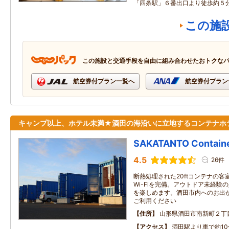
「四条駅」６番出口より徒歩約５
この施
この施設と交通手段を自由に組み合わせたおトクな
航空券付プラン一覧へ
航空券付プラン
キャンプ以上、ホテル未満★酒田の海沿いに立地するコンテナホ
SAKATANTO Containe
4.5
26件
断熱処理された20ftコンテナの
Wi-Fiを完備。アウトドア未経験
を楽しめます。酒田市内へのお出
ご利用ください
住所
山形県酒田市南新町２丁
アクセス
酒田駅より車で約10