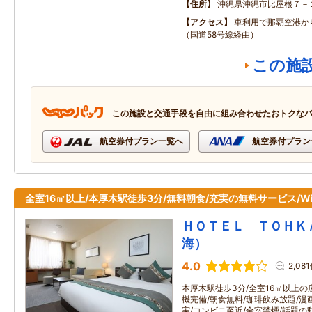
住所
沖縄県沖縄市比屋根７－
アクセス
車利用で那覇空港か
（国道58号線経由）
この施
この施設と交通手段を自由に組み合わせたおトクな
航空券付プラン一覧へ
航空券付プラン
全室16㎡以上/本厚木駅徒歩3分/無料朝食/充実の無料サービス/Wi-
ＨＯＴＥＬ ＴＯＨＫ
海）
4.0
2,08
本厚木駅徒歩3分/全室16㎡以上の広
機完備/朝食無料/珈琲飲み放題/
実/コンビニ至近/全室禁煙/話題