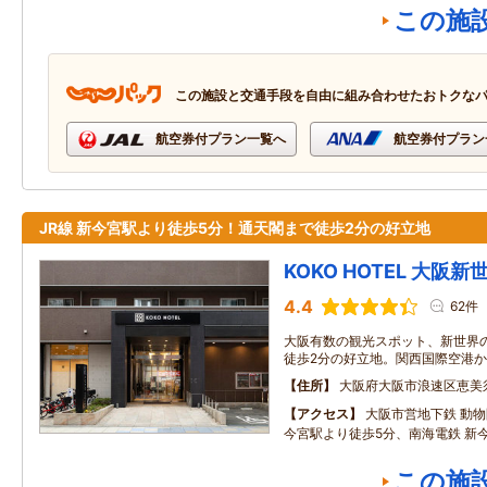
この施
この施設と交通手段を自由に組み合わせたおトクな
航空券付プラン一覧へ
航空券付プラン
JR線 新今宮駅より徒歩5分！通天閣まで徒歩2分の好立地
KOKO HOTEL 大阪新
4.4
62件
大阪有数の観光スポット、新世界
徒歩2分の好立地。関西国際空港か
住所
大阪府大阪市浪速区恵美
アクセス
大阪市営地下鉄 動物
今宮駅より徒歩5分、南海電鉄 新
この施