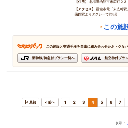
住所
北海道函館市末広町２３
アクセス
函館市電「末広町駅
函館駅よりタクシーで約8分
この施
この施設と交通手段を自由に組み合わせたおトクな
新幹線/特急付プラン一覧へ
航空券付プラ
1
2
3
4
5
6
7
|< 最初
< 前へ
表示 ：