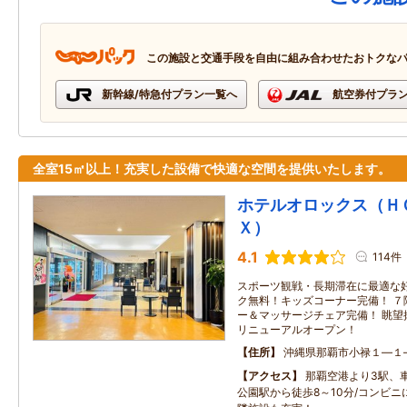
この施設と交通手段を自由に組み合わせたおトクな
新幹線/特急付プラン一覧へ
航空券付プラ
全室15㎡以上！充実した設備で快適な空間を提供いたします。
ホテルオロックス（Ｈ
Ｘ）
4.1
114件
スポーツ観戦・長期滞在に最適な好
ク無料！キッズコーナー完備！ ７
ー＆マッサージチェア完備！ 眺望
リニューアルオープン！
住所
沖縄県那覇市小禄１―１
アクセス
那覇空港より3駅、車
公園駅から徒歩8～10分/コンビ