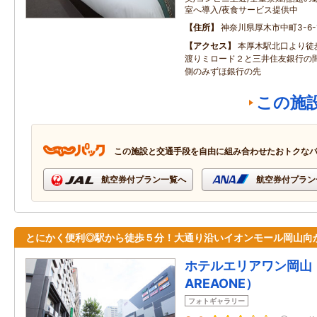
室へ導入/夜食サービス提供中
住所
神奈川県厚木市中町3-6-
アクセス
本厚木駅北口より徒
渡りミロード２と三井住友銀行の
側のみずほ銀行の先
この施
この施設と交通手段を自由に組み合わせたおトクな
航空券付プラン一覧へ
航空券付プラン
とにかく便利◎駅から徒歩５分！大通り沿いイオンモール岡山向
ホテルエリアワン岡山（
AREAONE）
フォトギャラリー