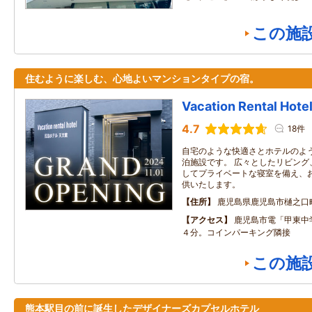
この施
住むように楽しむ、心地よいマンションタイプの宿。
Vacation Rental Hot
4.7
18件
自宅のような快適さとホテルのよ
泊施設です。 広々としたリビング
してプライベートな寝室を備え、
供いたします。
住所
鹿児島県鹿児島市樋之口町
アクセス
鹿児島市電「甲東中
４分。コインパーキング隣接
この施
熊本駅目の前に誕生したデザイナーズカプセルホテル