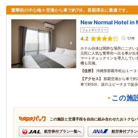
繁華街の中心地☆空港から車で約7分。長期滞在に最適です。
New Normal Hotel i
フォトギャラリー
4.2
17件
ホテル自体は閑静な場所にござい
元民に人気な繁華街へ出る事が出来
マートチェックインを導入してい
機も完備。
住所
沖縄県那覇市松山１ー３
アクセス
那覇空港から車で約
車で約5分、波の上ビーチまで徒歩
この施
この施設と交通手段を自由に組み合わせたおトクな
航空券付プラン一覧へ
航空券付プラン