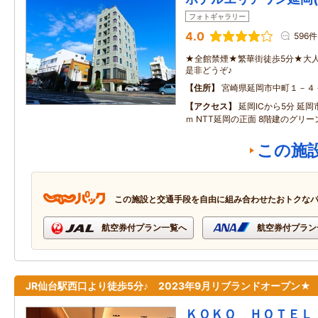
フォトギャラリー
4.0
596件
★全館禁煙★繁華街徒歩5分★大
是非どうぞ♪
住所
宮崎県延岡市中町１－４
アクセス
延岡ICから5分 延岡
ｍ NTT延岡の正面 8階建のグリ
この施
この施設と交通手段を自由に組み合わせたおトクな
航空券付プラン一覧へ
航空券付プラン
JR仙台駅西口より徒歩5分♪ 2023年9月リブランドオープン★
ＫＯＫＯ ＨＯＴＥＬ