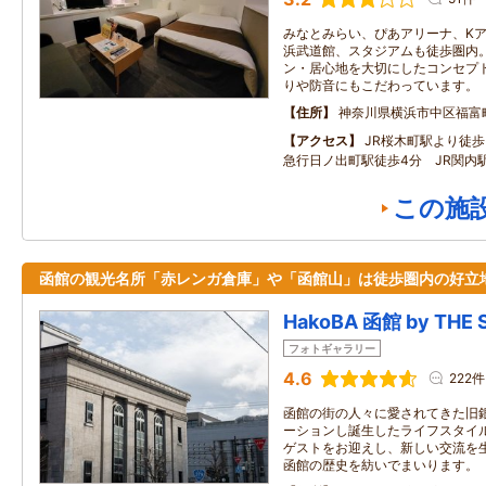
みなとみらい、ぴあアリーナ、Kアリ
浜武道館、スタジアムも徒歩圏内。
ン・居心地を大切にしたコンセプ
りや防音にもこだわっています。
住所
神奈川県横浜市中区福富
アクセス
JR桜木町駅より徒
急行日ノ出町駅徒歩4分 JR関内
この施
函館の観光名所「赤レンガ倉庫」や「函館山」は徒歩圏内の好立
HakoBA 函館 by THE 
フォトギャラリー
4.6
222件
函館の街の人々に愛されてきた旧
ーションし誕生したライフスタイ
ゲストをお迎えし、新しい交流を
函館の歴史を紡いでまいります。