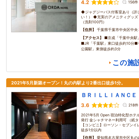
4.2
156件
◆ジャグジーバス付客室あり（詳
い！） ◆充実のアメニティグッズ
（洗剤100円）
住所
千葉県千葉市中央区中央３
アクセス
■京成「千葉中央駅
■JR「千葉駅」東口徒歩約10分
公園駅」東側徒歩約3分
この施
2021年5月新築オープン！丸の内駅より2番出口徒歩1分。
ＢＲＩＬＬＩＡＮＣＥ
3.6
218件
2021年5月 Open 宿泊特化型ホ
発行 金シャチマネー利用可 （紙
【コンビニ】ローソン・セブンイ
徒歩1分以内
住所
愛知県名古屋市中区丸の