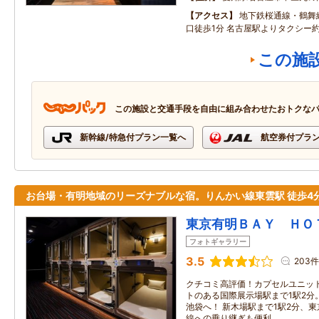
アクセス
地下鉄桜通線・鶴舞
口徒歩1分 名古屋駅よりタクシー約
この施
この施設と交通手段を自由に組み合わせたおトクな
新幹線/特急付プラン一覧へ
航空券付プラ
お台場・有明地域のリーズナブルな宿。りんかい線東雲駅 徒歩4
東京有明ＢＡＹ ＨＯ
フォトギャラリー
3.5
203件
クチコミ高評価！カプセルユニット
トのある国際展示場駅まで1駅2分
池袋へ！ 新木場駅まで1駅2分、
線への乗り継ぎも便利。