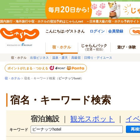
国内旅行・海外旅行や宿・ホテルの宿泊予約はじゃらんnet ～日本最大級の宿・ホテル予約サイト
こんにちは♪ゲストさん
ログイン
会員登録
じゃらんパック
宿・ホテル
遊び・体験
（交通＋宿泊）
宿・ホテル
出張ビジネス
温泉・露天
高級宿
日帰り・デイユース
ポイントがたまる・つかえる
宿・ホテル
> 宿名・キーワード検索（
ピーナッツhotel
）
宿名・キーワード検索
宿泊施設
｜
観光スポット
｜
イ
キーワード