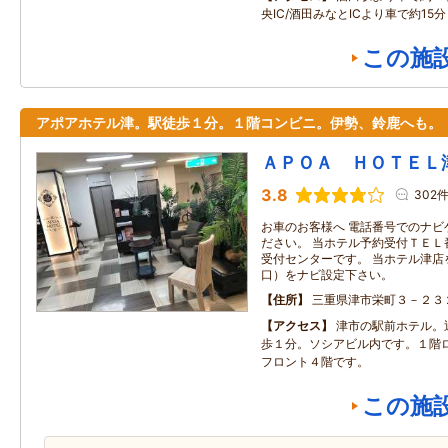
央IC/酒田みなとICより車で約15分
この施
アポアホテル津。駅徒歩１分。１階コンビニ。伊勢、鈴鹿へも。
ＡＰＯＡ ＨＯＴＥＬ
3.8
302
お車のお客様へ 電話番号でのナビ
ださい。 当ホテル予約受付ＴＥＬ
受付センターです。 当ホテル津店
口）をナビ設定下さい。
住所
三重県津市栄町３－２３
アクセス
津市の駅前ホテル。
歩１分。ソシアビル内です。１階
フロント４階です。
この施