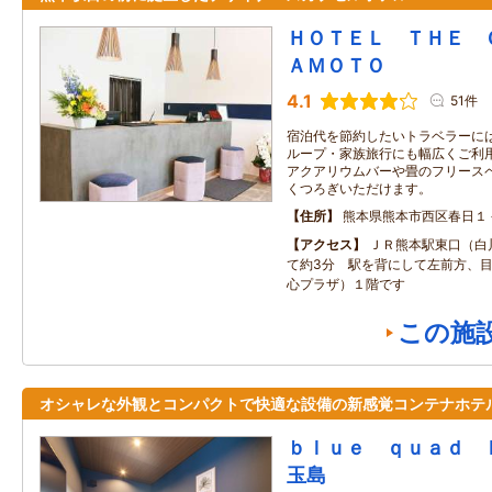
ＨＯＴＥＬ ＴＨＥ 
ＡＭＯＴＯ
4.1
51件
宿泊代を節約したいトラベラーに
ループ・家族旅行にも幅広くご利
アクアリウムバーや畳のフリース
くつろぎいただけます。
住所
熊本県熊本市西区春日１
アクセス
ＪＲ熊本駅東口（白
て約3分 駅を背にして左前方、
心プラザ）１階です
この施
オシャレな外観とコンパクトで快適な設備の新感覚コンテナホテ
ｂｌｕｅ ｑｕａｄ 
玉島