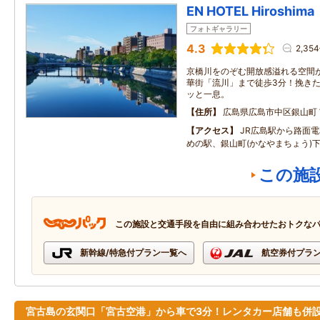
EN HOTEL Hiroshima
フォトギャラリー
4.3
2,35
京橋川をのぞむ開放感溢れる空間
華街「流川」まで徒歩3分！挽き
ッと一息。
住所
広島県広島市中区銀山町
アクセス
JR広島駅から路面電車
めの駅、銀山町(かなやまちょう)
この施
この施設と交通手段を自由に組み合わせたおトクな
新幹線/特急付プラン一覧へ
航空券付プラ
宮古島の玄関口「宮古空港」から車で3分！レンタカー店舗も併