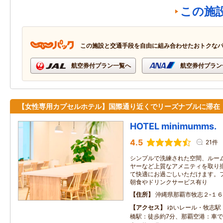
この施
この施設と交通手段を自由に組み合わせたおトクな
航空券付プラン一覧へ
航空券付プラン
【女性専用カプセルホテル】国際通り近くでリーズナブルに滞在
HOTEL minimumms.
4.5
21件
シンプルで洗練された空間、ルーム
ヤーなど上質なアメニティを取り
て快適にお過ごしいただけます。
朝食やドリンクサービス有り
住所
沖縄県那覇市牧志２‐１６
アクセス
ゆいレール・牧志駅
橋駅：徒歩約7分、那覇空港：車で約