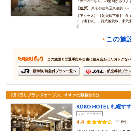
「寺田晶子さん」の壁画がありま
住所
東京都豊島区東池袋３－
アクセス
【池袋駅下車】 JR
ロ（地下鉄）、西武池袋線、東武東
分
この施
この施設と交通手段を自由に組み合わせたおトクな
新幹線/特急付プラン一覧へ
航空券付プラ
7月1日リブランドオープン。すすきの駅徒歩5分
KOKO HOTEL 札幌す
フォトギャラリー
4.4
5件