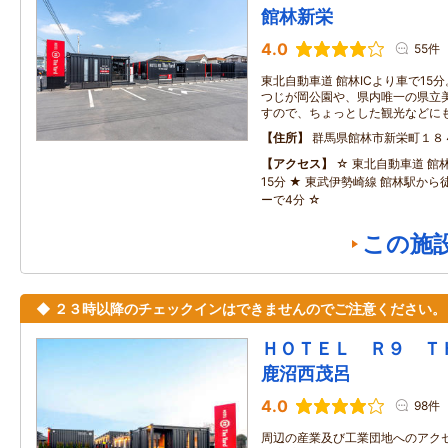
館林新栄
4.0
55件
東北自動車道 館林ICより車で15
つじが岡公園や、県内唯一の県立
すので、ちょっとした観光などに
住所
群馬県館林市新栄町１８
アクセス
☆ 東北自動車道 館
15分 ★ 東武伊勢崎線 館林駅から
ーで4分 ☆
この施
◆ ２３時以降のチェックインはできませんのでご注意ください。
ＨＯＴＥＬ Ｒ９ 
鹿沼西茂呂
4.0
98件
周辺の産業及び工業団地へのアク