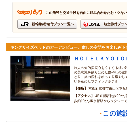
この施設と交通手段を自由に組み合わせたおトクな
新幹線/特急付プラン一覧へ
航空券付プラ
キングサイズベッドのガーデンビュー。癒しの空間をお楽しみ下
ＨＯＴＥＬＫＹＯＴＯ
旅人の知的探究心をくすぐる細い路
の美意識を散りばめた癒やしの空間
とり、旅の疲れをゆっくり癒やし
いを込めたブティックホテル
住所
京都府京都市東山区本瓦
アクセス
JR京都駅徒歩20分
歩約10分,JR京都駅からタクシーで
この施