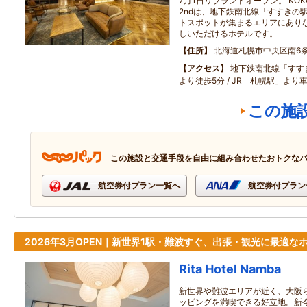
7月1日リブランドオープン。 KOKO
2ndは、地下鉄南北線「すすきの
トスポットが集まるエリアにあり
しいただけるホテルです。
住所
北海道札幌市中央区南6条西
アクセス
地下鉄南北線「すす
より徒歩5分 / JR「札幌駅」より車
この施
この施設と交通手段を自由に組み合わせたおトクな
航空券付プラン一覧へ
航空券付プラン
2026年3月OPEN｜新世界1駅・難波すぐ、出張・観光に最適な
Rita Hotel Namba
新世界や難波エリアが近く、大阪
ッピングを満喫できる好立地。新