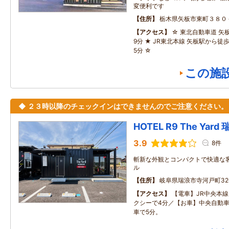
変便利です
住所
栃木県矢板市東町３８０
アクセス
☆ 東北自動車道 矢
9分 ★ JR東北本線 矢板駅から徒歩
5分 ☆
この施
◆ ２３時以降のチェックインはできませんのでご注意ください。
HOTEL R9 The Yard
3.9
8件
斬新な外観とコンパクトで快適な
ル
住所
岐阜県瑞浪市寺河戸町320
アクセス
【電車】JR中央本
クシーで4分／【お車】中央自動車
車で5分。