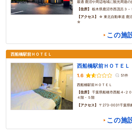
最適 鹿沼や周辺地域に観光周遊の
住所
栃木県鹿沼市西茂呂３－
アクセス
☆ 東北自動車道 鹿沼
☆
この施
西船橋駅前ＨＯＴＥＬ
西船橋駅前ＨＯＴＥＬ
1.6
51件
西船橋駅前ＨＯＴＥＬ
住所
千葉県船橋市西船４‐２
４階・５階
アクセス
〒273-0031千葉県
この施