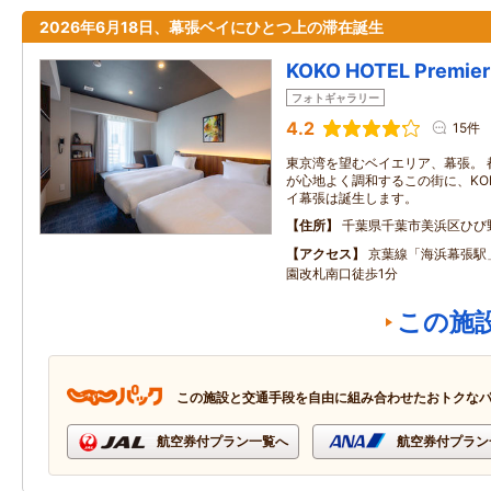
2026年6月18日、幕張ベイにひとつ上の滞在誕生
KOKO HOTEL Prem
フォトギャラリー
4.2
15件
東京湾を望むベイエリア、幕張。 
が心地よく調和するこの街に、KOKO H
イ幕張は誕生します。
住所
千葉県千葉市美浜区ひび
アクセス
京葉線「海浜幕張駅
園改札南口徒歩1分
この施
この施設と交通手段を自由に組み合わせたおトクな
航空券付プラン一覧へ
航空券付プラン