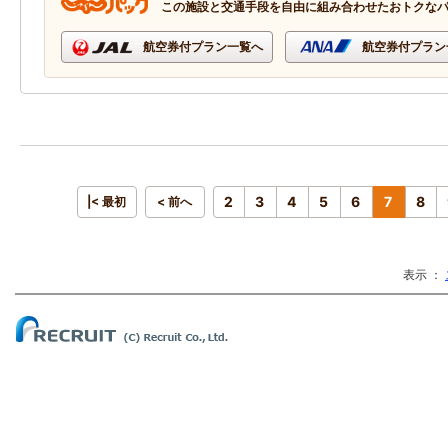
この施設と交通手段を自由に組み合わせたおトクな
航空券付プラン一覧へ
航空券付プラン
2
3
4
5
6
7
8
|< 最初
< 前へ
表示 ：