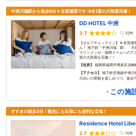
中洲川端駅から徒歩8分☆全室個室です♪8名1室の大部屋完備！
DD HOTEL 中洲
3.7
52件
【セルフチェックイン】☆全室個
ん！ 地下鉄「中洲川端」駅、「天
マリンメッセ・福岡ドームへのアク
室の大部屋を完備！！
住所
福岡県福岡市博多区須崎
アクセス
地下鉄空港線中洲川
川沿いの景観を楽しみつつ、徒歩7
この施
すすきの徒歩3分！観光にも出張にも便利な立地！
Residence Hotel Libe
2.7
10件