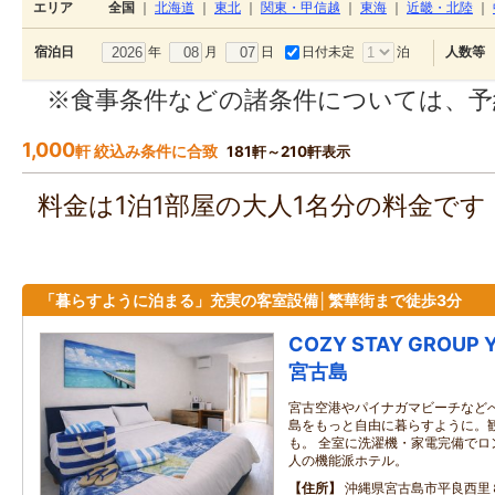
エリア
全国
｜
北海道
｜
東北
｜
関東・甲信越
｜
東海
｜
近畿・北陸
｜
年
月
日
日付未定
泊
宿泊日
人数等
※食事条件などの諸条件については、予
1,000
軒 絞込み条件に合致
181軒～210軒表示
料金は1泊1部屋の大人1名分の料金で
「暮らすように泊まる」充実の客室設備│繁華街まで徒歩3分
COZY STAY GROUP Y
宮古島
宮古空港やパイナガマビーチなどへ
島をもっと自由に暮らすように。
も。 全室に洗濯機・家電完備でロ
人の機能派ホテル。
住所
沖縄県宮古島市平良西里