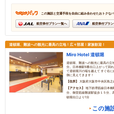
この施設と交通手段を自由に組み合わせたおトクな
航空券付プラン一覧へ
航空券付プラン
道頓堀、難波への観光に最高の立地！広々部屋！家族歓迎！
Miro Hotel 道頓堀
道頓堀、難波への観光に最高の立地
分。日本橋駅6番出口上がって回れ
て道頓堀川の端を越えて すぐ右に
側に見えてきます！
住所
大阪府大阪市中央区島之
アクセス
地下鉄堺筋線日本橋
分、御堂筋線難波駅徒歩１５分、
頓堀出口より1分
この施