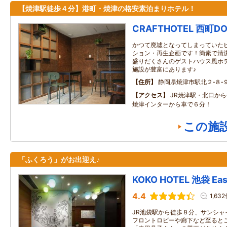
【焼津駅徒歩４分】港町・焼津の格安素泊まりホテル！
CRAFTHOTEL 西町
かつて廃墟となってしまっていた
ション・再生企画です！簡素で清
盛りだくさんのゲストハウス風ホ
施設が豊富にあります♪
住所
静岡県焼津市駅北２‐８‐
アクセス
JR焼津駅・北口か
焼津インターから車で６分！
この施
「ふくろう」がお出迎え♪
KOKO HOTEL 池袋 Eas
4.4
1,63
JR池袋駅から徒歩８分、サンシャ
フロントロビーや廊下など至ると