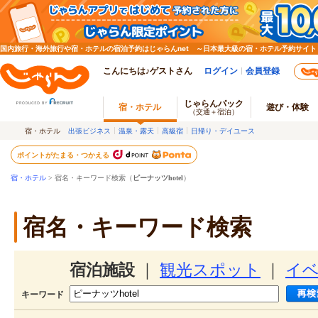
国内旅行・海外旅行や宿・ホテルの宿泊予約はじゃらんnet ～日本最大級の宿・ホテル予約サイト
こんにちは♪ゲストさん
ログイン
会員登録
じゃらんパック
宿・ホテル
遊び・体験
（交通＋宿泊）
宿・ホテル
出張ビジネス
温泉・露天
高級宿
日帰り・デイユース
ポイントがたまる・つかえる
宿・ホテル
> 宿名・キーワード検索（
ピーナッツhotel
）
宿名・キーワード検索
宿泊施設
｜
観光スポット
｜
イ
キーワード