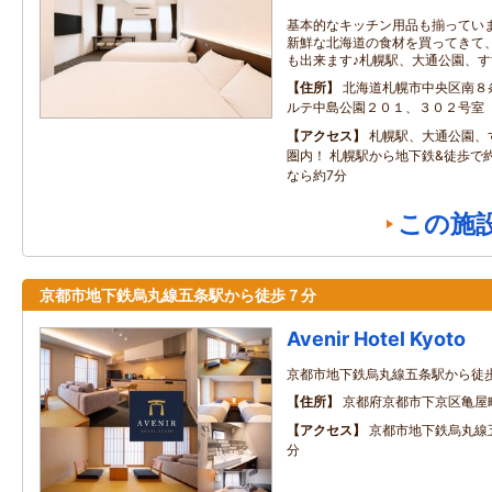
基本的なキッチン用品も揃ってい
新鮮な北海道の食材を買ってきて
も出来ます♪札幌駅、大通公園、
住所
北海道札幌市中央区南８
ルテ中島公園２０１、３０２号室
アクセス
札幌駅、大通公園、
圏内！ 札幌駅から地下鉄&徒歩で
なら約7分
この施
京都市地下鉄烏丸線五条駅から徒歩７分
Avenir Hotel Kyoto
京都市地下鉄烏丸線五条駅から徒
住所
京都府京都市下京区亀屋町
アクセス
京都市地下鉄烏丸線
分