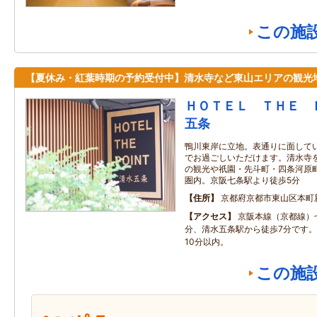
この施
【夏休み・紅葉時期の予約受付中】清水寺など東山エリアの観光
ＨＯＴＥＬ ＴＨＥ 
五条
鴨川東岸に立地。表通りに面して
でお過ごしいただけます。清水寺
の観光や祇園・先斗町・四条河原
圏内。京阪七条駅より徒歩5分
住所
京都府京都市東山区本町
アクセス
京阪本線（京都線）
分、清水五条駅から徒歩7分です
10分以内。
この施