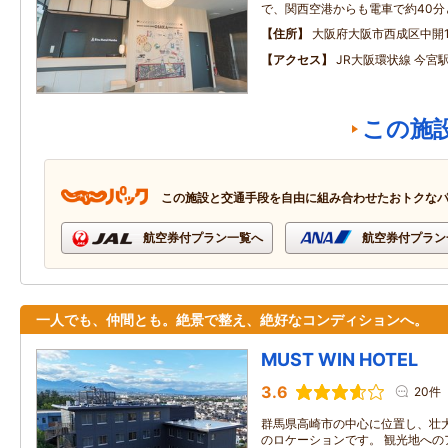
で、関西空港からも電車で約40
住所
大阪府大阪市西成区中開1‐
アクセス
JR大阪環状線 今宮
この施
この施設と交通手段を自由に組み合わせたおトクな
航空券付プラン一覧へ
航空券付プラン
一人でも、仲間とも。絶景で整え、絶好なコンディションへ。
MUST WIN HOTEL
3.6
20件
群馬県高崎市の中心に位置し、壮
のロケーションです。 観光地への