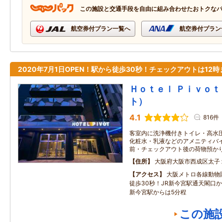
この施設と交通手段を自由に組み合わせたおトクな
航空券付プラン一覧へ
航空券付プラン
2020年7月1日OPEN！駅から徒歩30秒！チェックアウトは12時
Ｈｏｔｅｌ Ｐｉｖｏｔ
ト）
4.1
816件
客室内に洗浄機付きトイレ・高水
化粧水・乳液などのアメニティバイ
前・チェックアウト後の荷物預か
住所
大阪府大阪市西成区太子
アクセス
大阪メトロ各線動物
徒歩30秒！JR新今宮駅通天閣口
新今宮駅からは5分程
この施