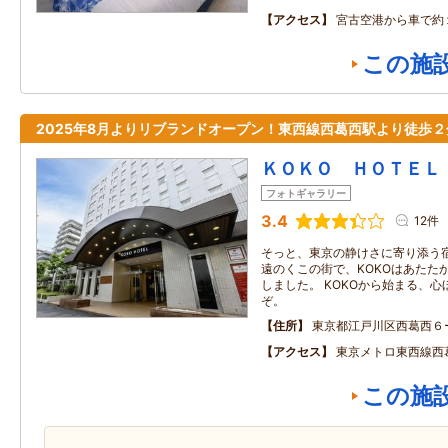
アクセス
宮古空港から車で約
この施
2025年8月よりリブランドオープン！東西線西葛西駅より徒歩２
ＫＯＫＯ ＨＯＴＥＬ
フォトギャラリー
3.4
12件
そっと、東京の静けさに寄り添う宿
遠のくこの街で、KOKOはあたたか
しました。 KOKOから始まる、
ぞ。
住所
東京都江戸川区西葛西６
アクセス
東京メトロ東西線西
この施