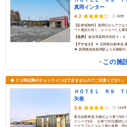
真岡インター
4.2
82件
【駐車場無料】真岡ICからアクセ
ート施設が近く、レジャーにも最適
住所
栃木県真岡市長田４－６
アクセス
☆ 北関東自動車道 
★ 真岡鐵道線真岡駅より石橋駅行き
この施
◆ ２３時以降のチェックインはできませんのでご注意ください。
ＨＯＴＥＬ Ｒ９ 
矢板
3.8
142件
東北自動車道 矢板ICより車で9分 
クシーで5分。 お車で20分圏内
ークラブなどゴルフ場が多数。宿