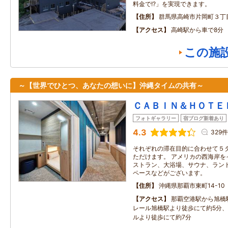
料金で!?」を実現できます。
住所
群馬県高崎市片岡町３丁
アクセス
高崎駅から車で8分
この施
～【世界でひとつ、あなたの想いに】沖縄タイムの共有～
ＣＡＢＩＮ＆ＨＯＴＥ
フォトギャラリー
宿ブログ新着あり
4.3
329件
それぞれの滞在目的に合わせて５
ただけます。 アメリカの西海岸を
ストラン、大浴場、サウナ、ラン
ペースなどがございます。
住所
沖縄県那覇市東町14-10
アクセス
那覇空港駅から旭橋
レール旭橋駅より徒歩にて約5分
ルより徒歩にて約7分