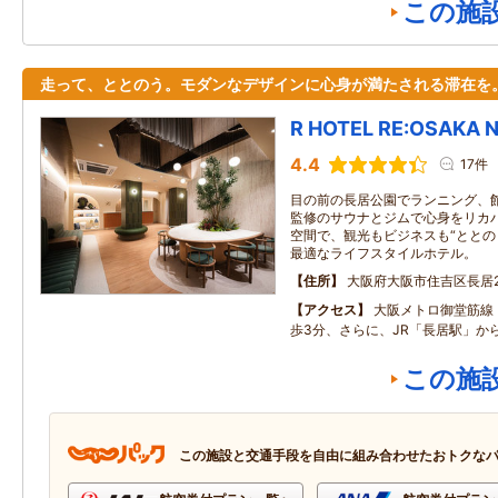
この施
走って、ととのう。モダンなデザインに心身が満たされる滞在を
R HOTEL RE:OSAKA 
4.4
17件
目の前の長居公園でランニング、館内
監修のサウナとジムで心身をリカ
空間で、観光もビジネスも“ととの
最適なライフスタイルホテル。
住所
大阪府大阪市住吉区長居2
アクセス
大阪メトロ御堂筋線
歩3分、さらに、JR「長居駅」か
この施
この施設と交通手段を自由に組み合わせたおトクな