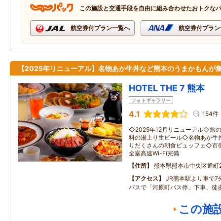
この施設と交通手段を自由に組み合わせたおトクな
航空券付プラン一覧へ
航空券付プラン
【2025年リニューアル】名物あか牛丼など熊本のうまかもんが
HOTEL THE 7 熊本
フォトギャラリー
4.1
154件
◇2025年12月リニューアル◇
料の湯上り生ビール◇名物あか牛
りだくさんの朝食ビュッフェ◇市
全室高速Wi-Fi完備
住所
熊本県熊本市中央区通町2
アクセス
JR熊本駅より車で
バスで「河原町バス停」下車、徒
この施