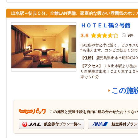
出水駅～徒歩５分。全館LAN完備、家庭的な暖かい雰囲気のホテ
ＨＯＴＥＬ鶴２号館
3.6
9件
市役所や官公庁に近く、ビジネスや
fiも使えます。コンビニ徒歩１分
住所
鹿児島県出水市昭和町40
アクセス
ＪＲ出水駅より徒歩
り自動車道出水ＩＣより車で１０分
車で６０分
この施
この施設と交通手段を自由に組み合わせたおトクな
航空券付プラン一覧へ
航空券付プラン