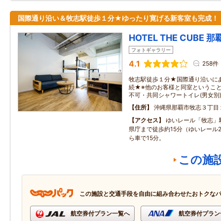
国際通り沿い＆牧志駅徒歩１分★ゆったり寛げる新客室も完成！
HOTEL THE CUBE
フォトギャラリー
4.1
258件
牧志駅徒歩１分★国際通り沿いにある
続★※他のお客様と同室というこ
不可・共同シャワートイレ(男女別
住所
沖縄県那覇市牧志３丁目
アクセス
ゆいレール「牧志」
県庁まで徒歩約15分（ゆいレール
ら車で15分。
この施
この施設と交通手段を自由に組み合わせたおトクな
航空券付プラン一覧へ
航空券付プラン