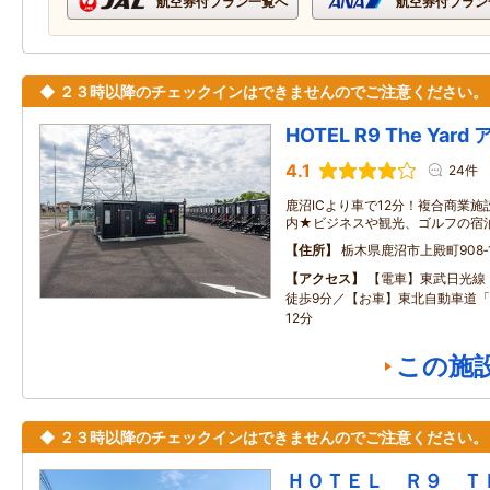
航空券付プラン一覧へ
航空券付プラン
◆ ２３時以降のチェックインはできませんのでご注意ください。
HOTEL R9 The Ya
4.1
24件
鹿沼ICより車で12分！複合商業
内★ビジネスや観光、ゴルフの宿
住所
栃木県鹿沼市上殿町908‐
アクセス
【電車】東武日光線
徒歩9分／【お車】東北自動車道「
12分
この施
◆ ２３時以降のチェックインはできませんのでご注意ください。
ＨＯＴＥＬ Ｒ９ 