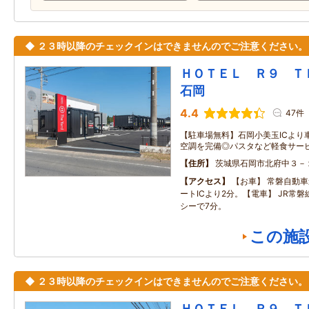
◆ ２３時以降のチェックインはできませんのでご注意ください。
ＨＯＴＥＬ Ｒ９ 
石岡
4.4
47件
【駐車場無料】石岡小美玉ICより
空調を完備◎パスタなど軽食サー
住所
茨城県石岡市北府中３－
アクセス
【お車】 常磐自動車
ートICより2分。【電車】 JR常磐
シーで7分。
この施
◆ ２３時以降のチェックインはできませんのでご注意ください。
ＨＯＴＥＬ Ｒ９ 