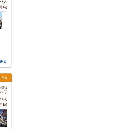
～
/人
用時)
みる
いたま
税込)
安)
～
/人
用時)