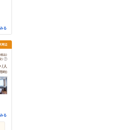
みる
駅周辺
税込)
安)
～
/人
用時)
みる