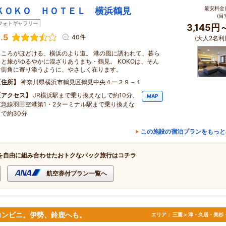
最安料金(
ＫＯＫＯ ＨＯＴＥＬ 横浜鶴見
(目
フォトギャラリー
3,145円
.5
40件
(大人2名利
こころがほどける、横浜のより道。 港の風に誘われて、暮ら
しと旅がゆるやかに混ざりあうまち・鶴見。 KOKOは、そん
な街角に寄り添うように、やさしく在ります。
住所
神奈川県横浜市鶴見区鶴見中央４ー２９－１
アクセス
JR横浜駅まで乗り換えなしで約10分、
MAP
京急線羽田空港第1・2ターミナル駅まで乗り換えな
しで約30分
この施設の宿泊プランをもっと
を自由に組み合わせたおトクなパック旅行はコチラ
航空券付プラン一覧へ
コンビニ。伊勢、鈴鹿へも。
エリア：
三重 > 津・久居・美杉