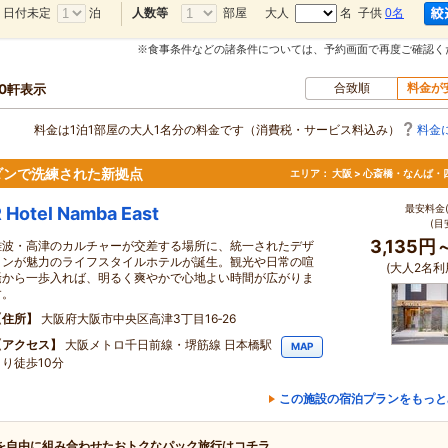
日付未定
泊
部屋
大人
名 子供
0名
人数等
※食事条件などの諸条件については、予約画面で再度ご確認く
合致順
料金が
50軒表示
料金は1泊1部屋の大人1名分の料金です（消費税・サービス料込み）
料金
ダンで洗練された新拠点
エリア：
大阪 > 心斎橋・なんば・
最安料金(
 Hotel Namba East
(目
3,135円
難波・高津のカルチャーが交差する場所に、統一されたデザ
インが魅力のライフスタイルホテルが誕生。観光や日常の喧
(大人2名利
騒から一歩入れば、明るく爽やかで心地よい時間が広がりま
す。
住所
大阪府大阪市中央区高津3丁目16‐26
アクセス
大阪メトロ千日前線・堺筋線 日本橋駅
MAP
より徒歩10分
この施設の宿泊プランをもっと
を自由に組み合わせたおトクなパック旅行はコチラ