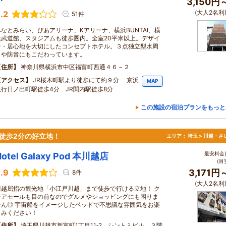
3,150円
(大人2名利
.2
51件
みなとみらい、ぴあアリーナ、Kアリーナ、横浜BUNTAI、横
浜武道館、スタジアムも徒歩圏内。全室20平米以上。デザイ
ン・居心地を大切にしたコンセプトホテル。３点独立型水周
りや防音にもこだわっています。
住所
神奈川県横浜市中区福富町西通４６－２
アクセス
JR桜木町駅より徒歩にて約９分 京浜
MAP
急行日ノ出町駅徒歩4分 JR関内駅徒歩8分
この施設の宿泊プランをもっと
駅徒歩2分の好立地！
エリア：
埼玉 > 川越・さ
最安料金(
Hotel Galaxy Pod 本川越店
(目
.9
3,171円
8件
(大人2名利
川越屈指の観光地「小江戸川越」まで徒歩で行ける立地！ ク
レアモールも目の前なのでグルメやショッピングにも困りま
せん◎ 宇宙船をイメージしたベッドで不思議な雰囲気をお楽
しみください！
住所
埼玉県川越市新富町1丁目11‐2 シントミビル ３階