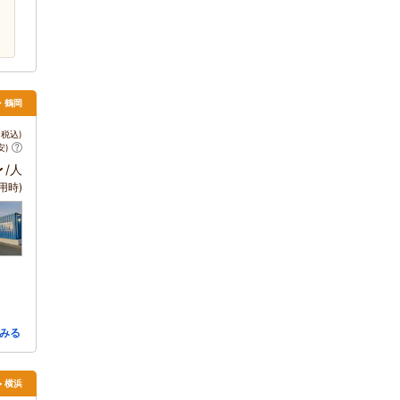
田・鶴岡
税込)
安)
～
/人
用時)
みる
> 横浜