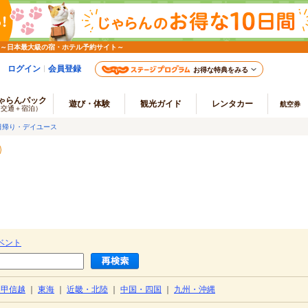
 ～日本最大級の宿・ホテル予約サイト～
ログイン
会員登録
お得な特典をみる
ゃらんパック
遊び・体験
観光ガイド
レンタカー
航空券
（交通＋宿泊）
日帰り・デイユース
）
ベント
・甲信越
｜
東海
｜
近畿・北陸
｜
中国・四国
｜
九州・沖縄