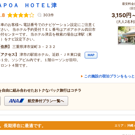
最安料金(
ＡＰＯＡ ＨＯＴＥＬ津
(目
.8
3,150円
303件
(大人2名利
お車のお客様へ 電話番号でのナビゲーション設定にご注意く
ださい。 当ホテル予約受付ＴＥＬ番号はアポアホテル四日市
受付センターです。 当ホテル津店を検索の場合は津駅（東
口）をナビ設定下さい。
住所
三重県津市栄町３－２３２
アクセス
津市の駅前ホテル。近鉄・ＪＲ東口徒
MAP
歩１分。ソシアビル内です。１階ローソンが目印。
フロント４階です。
この施設の宿泊プランをもっと
を自由に組み合わせたおトクなパック旅行はコチラ
航空券付プラン一覧へ
。長期滞在に最適です。
エリア：
沖縄 