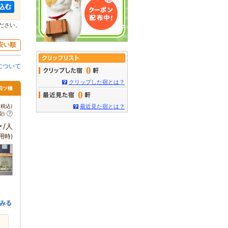
ださい。
安い順
について
0
クリップした宿とは？
四ツ橋
0
税込)
最近見た宿とは？
安)
～
/人
用時)
みる