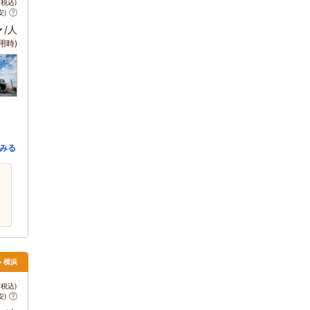
税込)
安)
～
/人
用時)
みる
> 横浜
税込)
安)