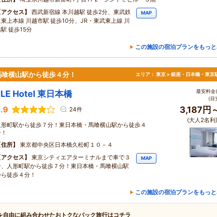
アクセス
西武新宿線 本川越駅 徒歩2分、東武鉄
MAP
道東上本線 川越市駅 徒歩10分、JR・東武東上線 川
駅 徒歩15分
この施設の宿泊プランをもっと
馬喰横山駅から徒歩４分！
エリア：
東京 > 銀座・日本橋・東京
最安料金(
ELE Hotel 東日本橋
(目
.9
3,187円
24件
(大人2名利
人形町駅から徒歩７分！東日本橋・馬喰横山駅から徒歩４
分！
住所
東京都中央区日本橋久松町１０－４
アクセス
東京シティエアターミナルまで車で３
MAP
分、人形町駅から徒歩７分！東日本橋・馬喰横山駅
から徒歩４分！
この施設の宿泊プランをもっと
を自由に組み合わせたおトクなパック旅行はコチラ