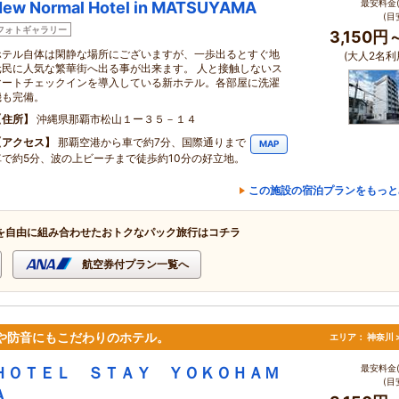
最安料金(
New Normal Hotel in MATSUYAMA
(目
フォトギャラリー
3,150円
ホテル自体は閑静な場所にございますが、一歩出るとすぐ地
(大人2名利
元民に人気な繁華街へ出る事が出来ます。 人と接触しないス
マートチェックインを導入している新ホテル。各部屋に洗濯
機も完備。
住所
沖縄県那覇市松山１ー３５－１４
アクセス
那覇空港から車で約7分、国際通りまで
MAP
車で約5分、波の上ビーチまで徒歩約10分の好立地。
この施設の宿泊プランをもっと
を自由に組み合わせたおトクなパック旅行はコチラ
航空券付プラン一覧へ
や防音にもこだわりのホテル。
エリア：
神奈川 
最安料金(
ＨＯＴＥＬ ＳＴＡＹ ＹＯＫＯＨＡＭ
(目
Ａ