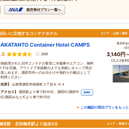
航空券付プラン一覧へ
海沿いに立地するコンテナホテル
エリア：
山形 > 酒
最安料金(
SAKATANTO Container Hotel CAMPS
(目
.5
3,140円
26件
(大人2名利
断熱処理された20ftコンテナの客室に冷蔵庫やエアコン、無料
Wi-Fiを完備。アウトドア未経験の人でも気軽にキャンプ気分
を楽しめます。酒田市内へのお出かけや海釣りの拠点として
ご利用ください
住所
山形県酒田市南新町２丁目６‐６４
アクセス
酒田駅より車で約10分、酒田IC/酒田中
MAP
IC/酒田みなとICより車で約15分
この施設の宿泊プランをもっと
R鶴見駅・京浜鶴見駅より徒歩2分
エリア：
神奈川 