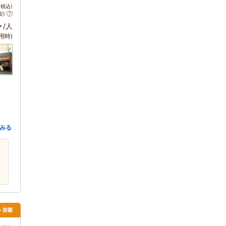
税込)
安)
～
/人
用時)
みる
> 那覇