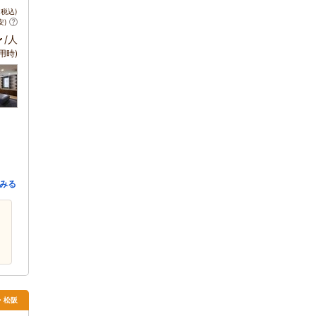
税込)
安)
～
/人
用時)
みる
・松阪