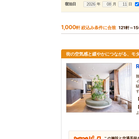
年
月
日
宿泊日
1,000
軒 絞込み条件に合致
121軒～1
街の空気感と緩やかにつながる、モ
R
この施設と交通手段