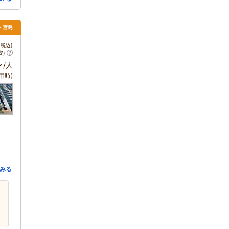
島・宮島
税込)
安)
～
/人
用時)
みる