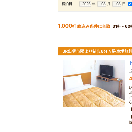
年
月
日
宿泊日
1,000
軒 絞込み条件に合致
31軒～60
JR出雲市駅より徒歩6分☆駐車場無
4