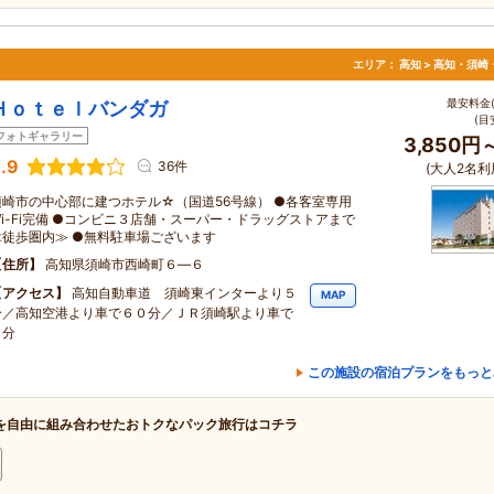
エリア：
高知 > 高知・須崎
最安料金(
Ｈｏｔｅｌバンダガ
(目
フォトギャラリー
3,850円
.9
36件
(大人2名利
須崎市の中心部に建つホテル☆（国道56号線） ●各客室専用
Wi-Fi完備 ●コンビニ３店舗・スーパー・ドラッグストアまで
≪徒歩圏内≫ ●無料駐車場ございます
住所
高知県須崎市西崎町６―６
アクセス
高知自動車道 須崎東インターより５
MAP
分／高知空港より車で６０分／ＪＲ須崎駅より車で
５分
この施設の宿泊プランをもっと
を自由に組み合わせたおトクなパック旅行はコチラ