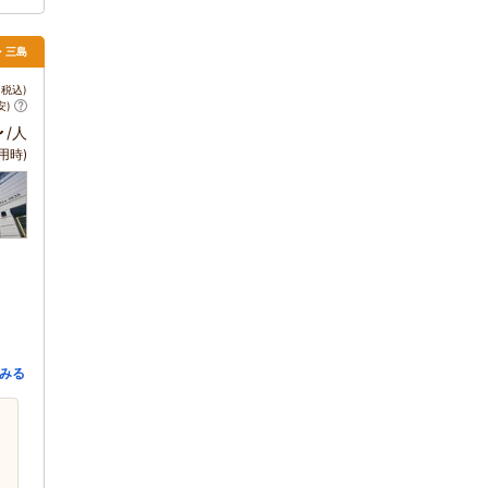
津・三島
税込)
安)
～
/人
用時)
みる