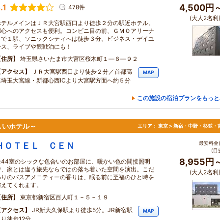
.1
4,500円
478件
(大人2名利
ホテルメインはＪＲ大宮駅西口より徒歩２分の駅近ホテル。
都心へのアクセスも便利。コンビニ目の前、ＧＭＯアリーナ
まで１駅、ソニックシティへは徒歩３分。ビジネス・デイユ
ース、ライブや観戦泊にも！
住所
埼玉県さいたま市大宮区桜木町１―６―９２
アクセス
ＪＲ大宮駅西口より徒歩２分／首都高
MAP
速埼玉大宮線・新都心西ICより大宮駅方面へ約５分
この施設の宿泊プランをもっと
しいホテル～
エリア：
東京 > 新宿・中野・杉並・
最安料金(
ＨＯＴＥＬ ＣＥＮ
(目
8,955円
全44室のシックな色合いのお部屋に、暖かい色の間接照明
で、家とは違う旅先ならではの落ち着いた空間を演出。こだ
(大人2名利
わりのバスアメニティーの香りは、眠る前に至福のひと時を
与えてくれます。
住所
東京都新宿区百人町１－５－１９
アクセス
JR新大久保駅より徒歩5分。JR新宿駅
MAP
より徒歩12分。