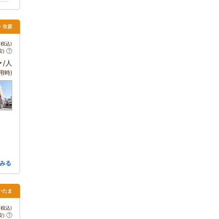
葉・市原
税込)
安)
～
/人
用時)
みる
いたま
税込)
安)