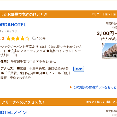
としたお部屋で寛ぎのひととき
エリア：
千葉 > 千
最安料金(
ORDAHOTEL
(目
フォトギャラリー
3,100円
.2
156件
(大人2名利
◆ジャグジーバス付客室あり（詳しくはお問い合わせくださ
い！） ◆充実のアメニティグッズ ◆無料コインランドリー
（洗剤100円）
住所
千葉県千葉市中央区中央３‐６‐１
アクセス
■京成「千葉中央駅」東口徒歩約7分
MAP
■JR「千葉駅」東口徒歩約10分■モノレール「葭川
公園駅」東側徒歩約3分
この施設の宿泊プランをもっと
 アリーナへのアクセス良！
エリア：
埼玉 > 川越・さ
最安料金(
HOTELメイン
(目