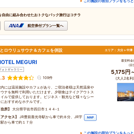
この施設の宿泊プランをもっと
を自由に組み合わせたおトクなパック旅行はコチラ
航空券付プラン一覧へ
温泉とロウリュサウナ＆カフェを併設
エリア：
大分 > 中
最安料金(
HOTEL MEGURI
(目
フォトギャラリー
5,175円
.3
109件
(大人2名利
館内には温浴施設やカフェがあり、ご宿泊者様は天然温泉や
サウナを無料で利用いただけます。夕朝食はテイクアウトス
タイルで提供しております。ビジネス・観光など様々なシー
ンにおすすめなホテルです。
住所
大分県宇佐市四日市１４４‐１
アクセス
JR豊前善光寺駅から車で約８分、JR宇
MAP
佐駅から車で約１７分
この施設の宿泊プランをもっと