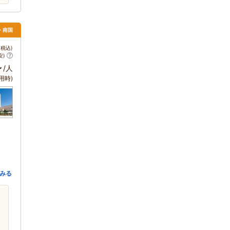
・南国
税込)
安)
～
/人
用時)
みる