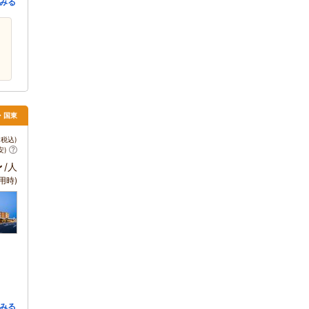
みる
津・国東
税込)
安)
～
/人
用時)
みる