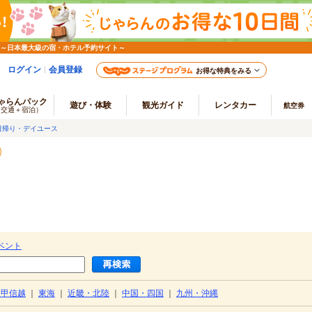
 ～日本最大級の宿・ホテル予約サイト～
ログイン
会員登録
お得な特典をみる
ゃらんパック
遊び・体験
観光ガイド
レンタカー
航空券
（交通＋宿泊）
日帰り・デイユース
）
ベント
・甲信越
｜
東海
｜
近畿・北陸
｜
中国・四国
｜
九州・沖縄