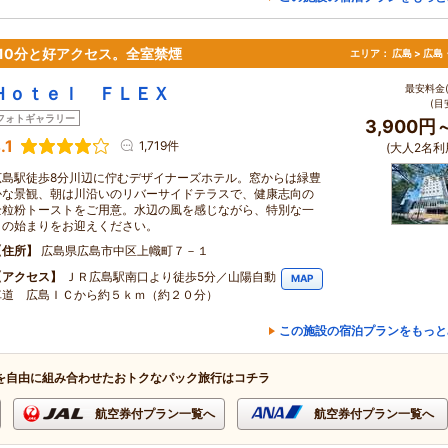
10分と好アクセス。全室禁煙
エリア：
広島 > 広
最安料金(
Ｈｏｔｅｌ ＦＬＥＸ
(目
フォトギャラリー
3,900円
.1
1,719件
(大人2名利
広島駅徒歩8分川辺に佇むデザイナーズホテル。窓からは緑豊
かな景観、朝は川沿いのリバーサイドテラスで、健康志向の
全粒粉トーストをご用意。水辺の風を感じながら、特別な一
日の始まりをお迎えください。
住所
広島県広島市中区上幟町７－１
アクセス
ＪＲ広島駅南口より徒歩5分／山陽自動
MAP
車道 広島ＩＣから約５ｋｍ（約２０分）
この施設の宿泊プランをもっと
を自由に組み合わせたおトクなパック旅行はコチラ
航空券付プラン一覧へ
航空券付プラン一覧へ