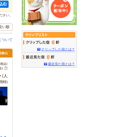
ださい。
安い順
について
0
クリップした宿とは？
見銀山
0
税込)
最近見た宿とは？
安)
～
/人
用時)