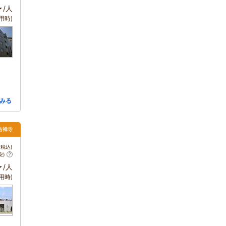
～
/人
用時)
みる
吉祥寺
税込)
安)
～
/人
用時)