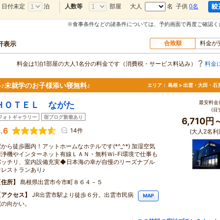
日付未定
泊
部屋
大人
名 子供
0名
人数等
※食事条件などの諸条件については、予約画面で再度ご確認く
合致順
料金が
軒表示
料金は1泊1部屋の大人1名分の料金です（消費税・サービス料込み）
料金
料♪未就学のお子様添い寝無料♪
エリア：
島根 > 出雲・大田・石
最安料金(
ＨＯＴＥＬ ながた
(目
フォトギャラリー
宿ブログ新着あり
6,710円
.6
14件
(大人2名利
駅から徒歩圏内！アットホームなホテルです(*^_^*) 加湿空気
清浄機やインターネット有線ＬＡＮ・無料Ｗi-Fi環境で仕事も
バッチリ、室内設備充実◆日本海の幸が自慢のリーズナブル
なレストランあり♪
住所
島根県出雲市今市町８６４－５
アクセス
JR出雲市駅より徒歩６分。出雲市民病
MAP
院の向かい。