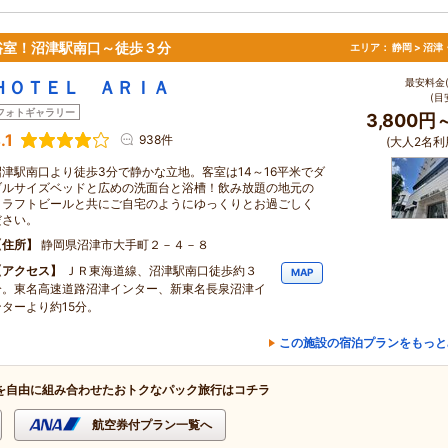
浴室！沼津駅南口～徒歩３分
エリア：
静岡 > 沼
最安料金(
ＨＯＴＥＬ ＡＲＩＡ
(目
フォトギャラリー
3,800円
.1
938件
(大人2名利
沼津駅南口より徒歩3分で静かな立地。客室は14～16平米でダ
ブルサイズベッドと広めの洗面台と浴槽！飲み放題の地元の
クラフトビールと共にご自宅のようにゆっくりとお過ごしく
ださい。
住所
静岡県沼津市大手町２－４－８
アクセス
ＪＲ東海道線、沼津駅南口徒歩約３
MAP
分。東名高速道路沼津インター、新東名長泉沼津イ
ンターより約15分。
この施設の宿泊プランをもっと
を自由に組み合わせたおトクなパック旅行はコチラ
航空券付プラン一覧へ