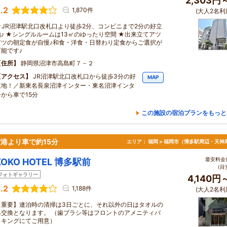
2,303円
.2
1,870件
(大人2名利
★JR沼津駅北口改札口より徒歩2分、コンビニまで2分の好立
地♪ ★シングルルームは13㎡のゆったり空間 ★出来立てアツ
アツの朝定食が自慢♪和食・洋食・日替わり定食からご選択が
可能です♪
住所
静岡県沼津市高島町７－２
アクセス
JR沼津駅北口改札口から徒歩3分の好
MAP
立地！／新東名長泉沼津インター・東名沼津インタ
ーから車で15分
この施設の宿泊プランをもっと
港より車で約15分
エリア：
福岡 > 福岡市（博多駅周辺・天神
最安料金(
KOKO HOTEL 博多駅前
(目
フォトギャラリー
4,140円
.2
1,188件
(大人2名利
【重要】連泊時の清掃は3日ごとに、それ以外の日はタオルの
み交換となります。 （歯ブラシ等はフロントのアメニティバ
イキングにてご用意）