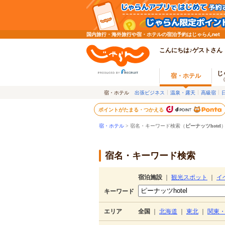
国内旅行・海外旅行や宿・ホテルの宿泊予約はじゃらんnet
こんにちは♪ゲストさん
じ
宿・ホテル
宿・ホテル
出張ビジネス
温泉・露天
高級宿
ポイントがたまる・つかえる
宿・ホテル
> 宿名・キーワード検索（
ピーナッツhotel
宿名・キーワード検索
宿泊施設
｜
観光スポット
｜
イ
キーワード
エリア
全国
｜
北海道
｜
東北
｜
関東