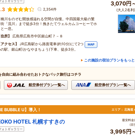
フォトギャラリー
3,070円
.3
2,354件
(大人2名利
京橋川をのぞむ開放感溢れる空間が自慢。中四国最大級の繁
華街「流川」まで徒歩3分！挽きたてウェルカムコーヒーでホ
ッと一息。
住所
広島県広島市中区銀山町７－８
アクセス
JR広島駅から路面電車(約10分)にて2つ
MAP
めの駅、銀山町(かなやまちょう)下車、徒歩3分。
この施設の宿泊プランをもっと
を自由に組み合わせたおトクなパック旅行はコチラ
航空券付プラン一覧へ
航空券付プラン一覧へ
 BUBBLE U】導入！
エリア：
北海道 
最安料金(
KOKO HOTEL 札幌すすきの
(目
フォトギャラリー
3,995円