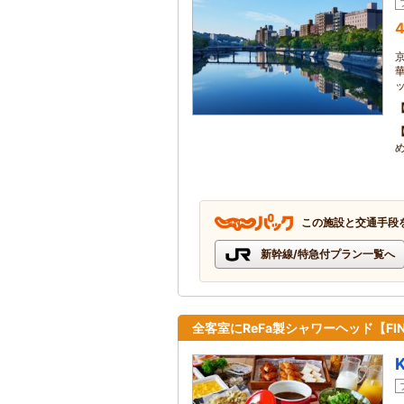
4
この施設と交通手段
新幹線/特急付プラン一覧へ
全客室にReFa製シャワーヘッド【FINE