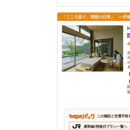
「こころ凪ぐ、理想の日常」 ―丹
4
この施設と交通手段
新幹線/特急付プラン一覧へ