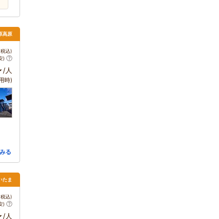
原高原
税込)
安)
～
/人
用時)
みる
いたま
税込)
安)
～
/人