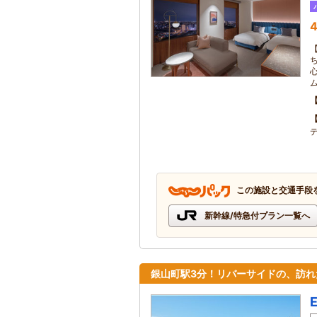
4
この施設と交通手段
新幹線/特急付プラン一覧へ
銀山町駅3分！リバーサイドの、訪れ
E