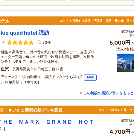
ホテル
エリア：
長野 > 上諏訪・下諏訪・岡谷・霧ヶ峰・美ヶ
最安料金(
lue quad hotel 諏訪
(目
.7
5,000円
33件
(大人2名利
高断熱 × 高防音で、外の音を気にせず快適ステイ。全室プロ
ジェクター完備で迫力の大画面で映画や動画を満喫。次世代
コンテナホテルで、新しい宿泊体験を。
住所
長野県諏訪市沖田町五丁目77番
アクセス
中央自動車道、諏訪インターから車で2
MAP
分。JR茅野駅より車で8分
この施設の宿泊プランをもっと
0分！さいたま新都心駅デッキ直通
エリア：
埼玉 > 川越・さ
最安料金(
ＴＨＥ ＭＡＲＫ ＧＲＡＮＤ ＨＯＴ
(目
ＥＬ
4,700円