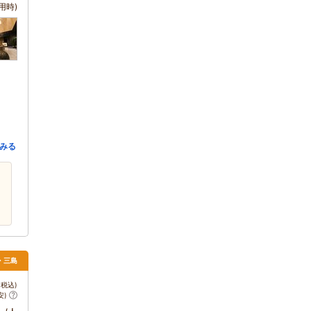
用時)
みる
津・三島
税込)
安)