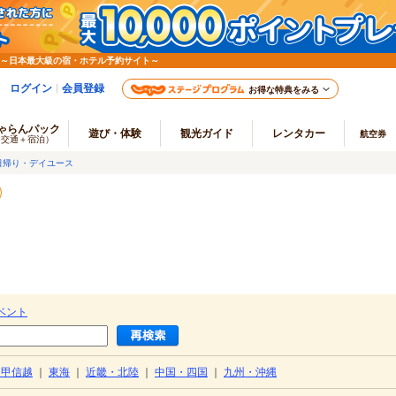
 ～日本最大級の宿・ホテル予約サイト～
ログイン
会員登録
お得な特典をみる
ゃらんパック
遊び・体験
観光ガイド
レンタカー
航空券
（交通＋宿泊）
日帰り・デイユース
）
ベント
・甲信越
｜
東海
｜
近畿・北陸
｜
中国・四国
｜
九州・沖縄