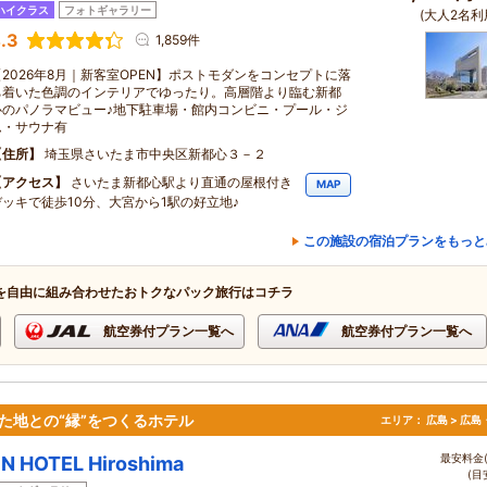
ハイクラス
フォトギャラリー
(大人2名利
.3
1,859件
【2026年8月｜新客室OPEN】ポストモダンをコンセプトに落
ち着いた色調のインテリアでゆったり。高層階より臨む新都
心のパノラマビュー♪地下駐車場・館内コンビニ・プール・ジ
ム・サウナ有
住所
埼玉県さいたま市中央区新都心３－２
アクセス
さいたま新都心駅より直通の屋根付き
MAP
デッキで徒歩10分、大宮から1駅の好立地♪
この施設の宿泊プランをもっと
を自由に組み合わせたおトクなパック旅行はコチラ
航空券付プラン一覧へ
航空券付プラン一覧へ
た地との“縁”をつくるホテル
エリア：
広島 > 広
最安料金(
N HOTEL Hiroshima
(目