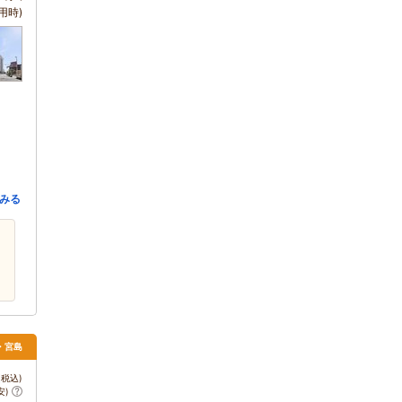
用時)
みる
島・宮島
税込)
安)