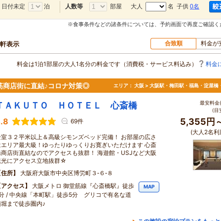
日付未定
泊
部屋
大人
名 子供
0名
人数等
※食事条件などの諸条件については、予約画面で再度ご確認く
合致順
料金が
0軒表示
料金は1泊1部屋の大人1名分の料金です（消費税・サービス料込み）
料金
筋商店街に直結♪コロナ対策◎
エリア：
大阪 > 大阪駅・梅田駅・福島・淀屋橋
最安料金(
ＴＡＫＵＴＯ ＨＯＴＥＬ 心斎橋
(目
.8
5,355円
69件
(大人2名利
全室３２平米以上＆高級シモンズベッド完備！ お部屋の広さ
はエリア最大級！ゆったりゆっくりお寛ぎいただけます 心斎
橋商店街直結なのでアクセスも抜群！ 海遊館・USJなど大阪
観光にアクセス立地抜群☆
住所
大阪府大阪市中央区博労町３‐６‐８
アクセス
大阪メトロ 御堂筋線『心斎橋駅』徒歩
MAP
5分 / 中央線「本町駅」徒歩5分 グリコで有名な道
頓堀まで徒歩圏内♪