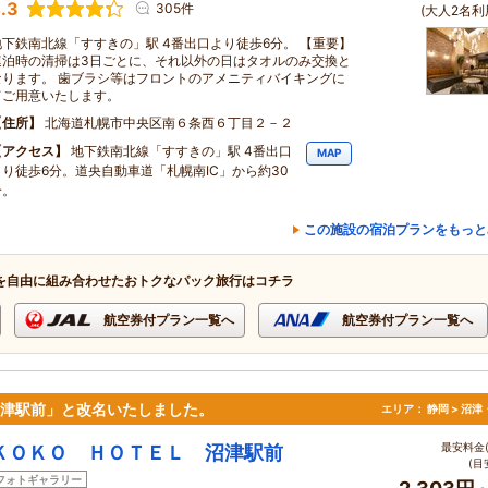
.3
305件
(大人2名利
地下鉄南北線「すすきの」駅 4番出口より徒歩6分。 【重要】
連泊時の清掃は3日ごとに、それ以外の日はタオルのみ交換と
なります。 歯ブラシ等はフロントのアメニティバイキングに
てご用意いたします。
住所
北海道札幌市中央区南６条西６丁目２－２
アクセス
地下鉄南北線「すすきの」駅 4番出口
MAP
より徒歩6分。道央自動車道「札幌南IC」から約30
分。
この施設の宿泊プランをもっと
を自由に組み合わせたおトクなパック旅行はコチラ
航空券付プラン一覧へ
航空券付プラン一覧へ
L 沼津駅前」と改名いたしました。
エリア：
静岡 > 沼
最安料金(
ＫＯＫＯ ＨＯＴＥＬ 沼津駅前
(目
フォトギャラリー