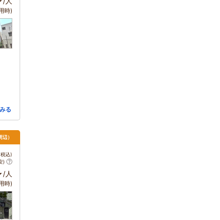
～
/人
用時)
みる
周辺）
税込)
安)
～
/人
用時)