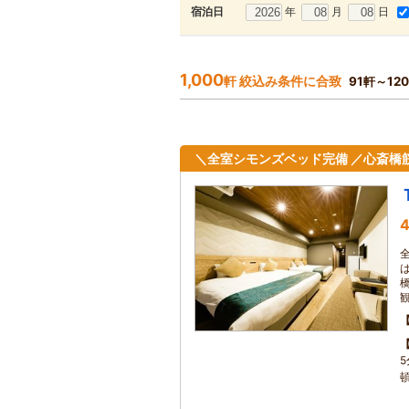
年
月
日
宿泊日
1,000
軒 絞込み条件に合致
91軒～12
＼全室シモンズベッド完備 ／心斎橋
4