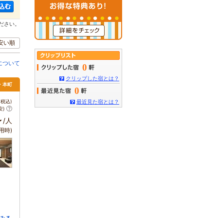
ださい。
安い順
について
0
クリップした宿とは？
・本町
0
税込)
最近見た宿とは？
安)
～
/人
用時)