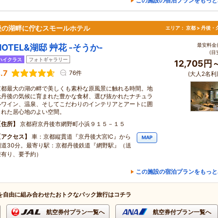
この施設の宿泊プランをもっと
後の湖畔に佇むスモールホテル
エリア：
京都 > 丹後
最安料金(
HOTEL&湖邸 艸花 -そうか-
(目
ハイクラス
フォトギャラリー
12,705円
.7
76件
(大人2名利
京都最大の湖の畔で美しくも素朴な原風景に触れる時間。地
元丹後の気候に育まれた豊かな食材、選び抜かれたナチュラ
ルワイン、温泉、そしてこだわりのインテリアとアートに囲
まれた居心地のよい空間。
住所
京都府京丹後市網野町小浜９１５－１５
アクセス
車：京都縦貫道『京丹後大宮IC』から
MAP
国道30分。最寄り駅：京都丹後鉄道『網野駅』（送
迎有り、要予約）
この施設の宿泊プランをもっと
を自由に組み合わせたおトクなパック旅行はコチラ
航空券付プラン一覧へ
航空券付プラン一覧へ