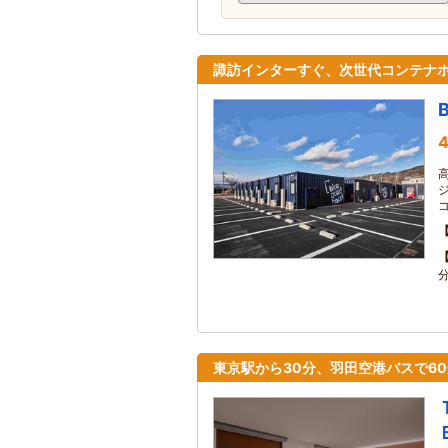
諏訪インターすぐ、次世代コンテナ
B
4
東京駅から30分、羽田空港バスで6