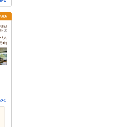
みる
・久美浜
税込)
安)
～
/人
用時)
みる