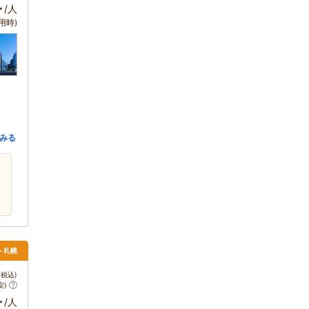
～
/人
用時)
みる
> 札幌
税込)
安)
～
/人