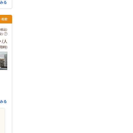
みる
・松前
税込)
安)
～
/人
用時)
みる