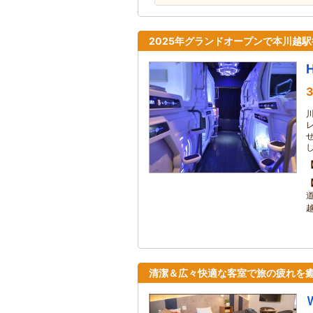
2025年グランドオープンで本川越
3
越
清潔＆広々快適な客室で旅の疲れを