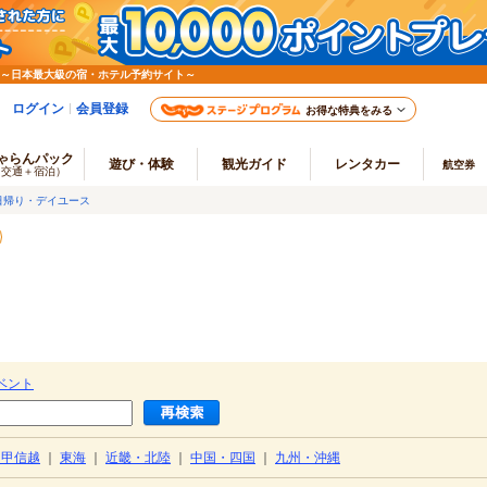
 ～日本最大級の宿・ホテル予約サイト～
ログイン
会員登録
お得な特典をみる
ゃらんパック
遊び・体験
観光ガイド
レンタカー
航空券
（交通＋宿泊）
日帰り・デイユース
）
ベント
・甲信越
｜
東海
｜
近畿・北陸
｜
中国・四国
｜
九州・沖縄