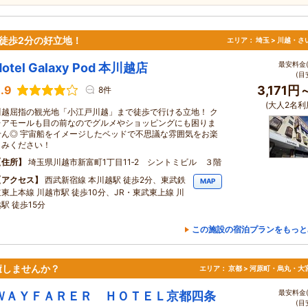
駅徒歩2分の好立地！
エリア：
埼玉 > 川越・さ
最安料金(
Hotel Galaxy Pod 本川越店
(目
.9
3,171円
8件
(大人2名利
川越屈指の観光地「小江戸川越」まで徒歩で行ける立地！ ク
レアモールも目の前なのでグルメやショッピングにも困りま
せん◎ 宇宙船をイメージしたベッドで不思議な雰囲気をお楽
しみください！
住所
埼玉県川越市新富町1丁目11‐2 シントミビル ３階
アクセス
西武新宿線 本川越駅 徒歩2分、東武鉄
MAP
道東上本線 川越市駅 徒歩10分、JR・東武東上線 川
駅 徒歩15分
この施設の宿泊プランをもっと
癒しませんか？
エリア：
京都 > 河原町・烏丸・大
最安料金(
ＷＡＹＦＡＲＥＲ ＨＯＴＥＬ京都四条
(目