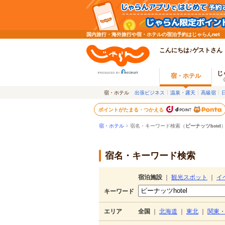
国内旅行・海外旅行や宿・ホテルの宿泊予約はじゃらんnet
こんにちは♪ゲストさん
じ
宿・ホテル
宿・ホテル
出張ビジネス
温泉・露天
高級宿
ポイントがたまる・つかえる
宿・ホテル
> 宿名・キーワード検索（
ピーナッツhotel
宿名・キーワード検索
宿泊施設
｜
観光スポット
｜
イ
キーワード
エリア
全国
｜
北海道
｜
東北
｜
関東