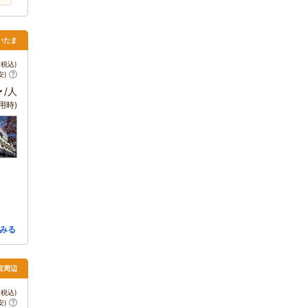
いたま
税込)
安)
～
/人
用時)
みる
宮周辺
税込)
安)