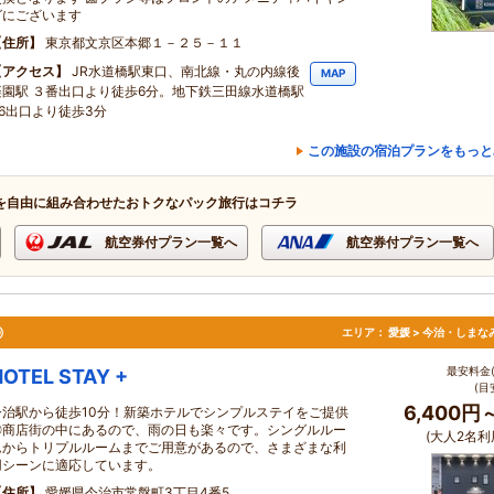
グにございます
住所
東京都文京区本郷１－２５－１１
アクセス
JR水道橋駅東口、南北線・丸の内線後
MAP
楽園駅 ３番出口より徒歩6分。地下鉄三田線水道橋駅
A6出口より徒歩3分
この施設の宿泊プランをもっと
を自由に組み合わせたおトクなパック旅行はコチラ
航空券付プラン一覧へ
航空券付プラン一覧へ
◎
エリア：
愛媛 > 今治・しまな
最安料金(
HOTEL STAY +
(目
6,400円
今治駅から徒歩10分！新築ホテルでシンプルステイをご提供
◎商店街の中にあるので、雨の日も楽々です。シングルルー
(大人2名利
ムからトリプルルームまでご用意があるので、さまざまな利
用シーンに適応しています。
住所
愛媛県今治市常盤町3丁目4番5