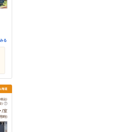
みる
み海道
税込)
安)
～
/室
用時)