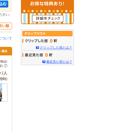
ださい。
安い順
について
0
クリップした宿とは？
> 横浜
0
税込)
最近見た宿とは？
安)
～
/人
用時)