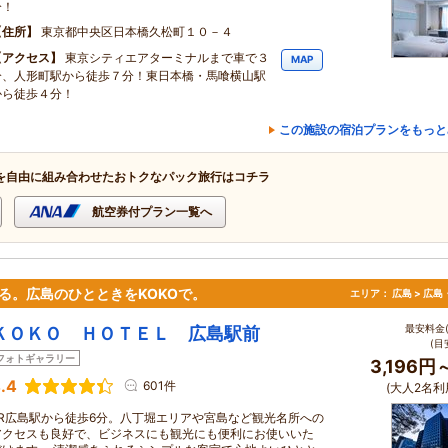
分！
住所
東京都中央区日本橋久松町１０－４
アクセス
東京シティエアターミナルまで車で３
MAP
分、人形町駅から徒歩７分！東日本橋・馬喰横山駅
から徒歩４分！
この施設の宿泊プランをもっと
を自由に組み合わせたおトクなパック旅行はコチラ
航空券付プラン一覧へ
る。広島のひとときをKOKOで。
エリア：
広島 > 広
最安料金(
ＫＯＫＯ ＨＯＴＥＬ 広島駅前
(目
フォトギャラリー
3,196円
.4
601件
(大人2名利
JR広島駅から徒歩6分。八丁堀エリアや宮島など観光名所への
アクセスも良好で、ビジネスにも観光にも便利にお使いいた