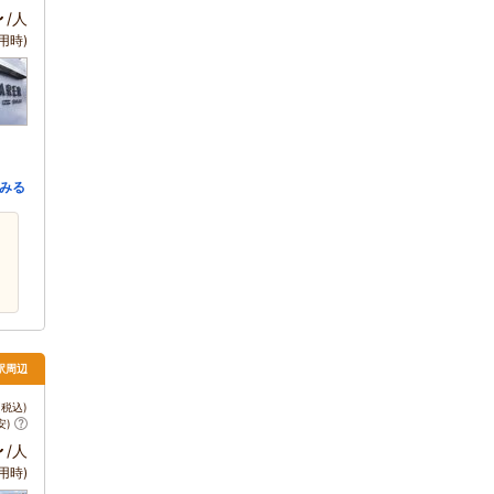
～
/人
用時)
みる
駅周辺
税込)
安)
～
/人
用時)