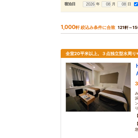
年
月
日
宿泊日
1,000
軒 絞込み条件に合致
121軒～1
全室20平米以上。３点独立型水周り
3