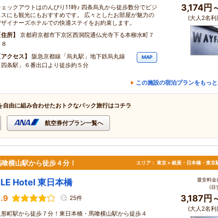
3,174円
チェックアウトはのんびり11時♪ 四条烏丸から徒歩数分でビジ
ネスにも観光にもおすすめです。 広々としたお部屋が魅力の
(大人2名利
デザイナーズホテルでの快適ステイをお約束します。
住所
京都府京都市下京区西洞院通仏光寺下る本柳水町７
６８
アクセス
阪急京都線「烏丸駅」地下鉄烏丸線
MAP
「四条駅」６番出口より徒歩約５分
この施設の宿泊プランをもっと
を自由に組み合わせたおトクなパック旅行はコチラ
航空券付プラン一覧へ
馬喰横山駅から徒歩４分！
エリア：
東京 > 銀座・日本橋・東京
最安料金(
ELE Hotel 東日本橋
(目
.9
3,187円
25件
(大人2名利
人形町駅から徒歩７分！東日本橋・馬喰横山駅から徒歩４