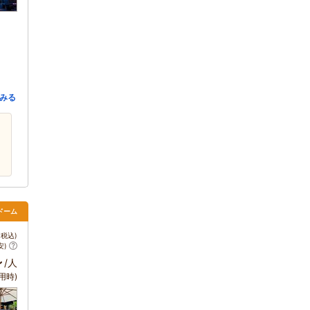
みる
ドーム
税込)
安)
～
/人
用時)