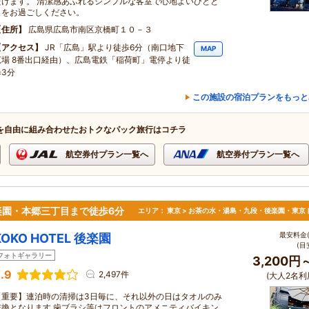
だけます。 清潔感あふれるシンプルな客室で心地よいひとと
きをお過ごしください。
住所
広島県広島市南区京橋町１０－３
アクセス
JR「広島」駅より徒歩6分（南口地下
MAP
広場 8番出口経由）、広島電鉄「稲荷町」電停より徒
歩3分
この施設の宿泊プランをもっと
を自由に組み合わせたおトクなパック旅行はコチラ
航空券付プラン一覧へ
航空券付プラン一覧へ
楽園・本郷三丁目まで徒歩6分
エリア：
東京 > お茶の水・湯島・九段・後楽園・東京
最安料金(
KOKO HOTEL 後楽園
(目
フォトギャラリー
3,200円
.9
2,497件
(大人2名利
【重要】連泊時の清掃は3日毎に、それ以外の日はタオルのみ
交換となります 歯ブラシ等はフロントのアメニティバイキン