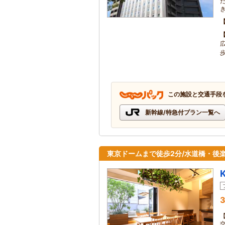
この施設と交通手段
新幹線/特急付プラン一覧へ
東京ドームまで徒歩2分/水道橋・後
3