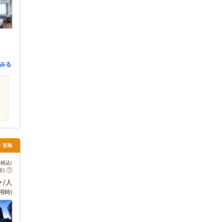
みる
島・宮島
税込)
安)
～
/人
用時)