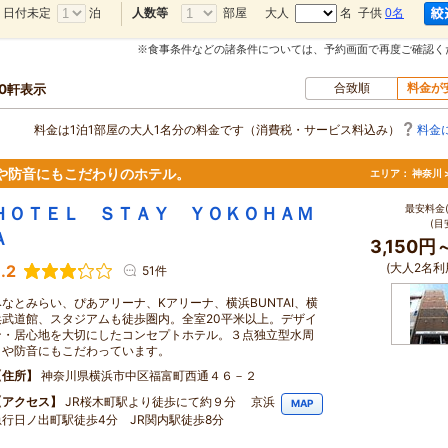
日付未定
泊
部屋
大人
名 子供
0名
人数等
※食事条件などの諸条件については、予約画面で再度ご確認く
合致順
料金が
50軒表示
料金は1泊1部屋の大人1名分の料金です（消費税・サービス料込み）
料金
や防音にもこだわりのホテル。
エリア：
神奈川 
最安料金(
ＨＯＴＥＬ ＳＴＡＹ ＹＯＫＯＨＡＭ
(目
Ａ
3,150円
(大人2名利
.2
51件
みなとみらい、ぴあアリーナ、Kアリーナ、横浜BUNTAI、横
浜武道館、スタジアムも徒歩圏内。全室20平米以上。デザイ
ン・居心地を大切にしたコンセプトホテル。３点独立型水周
りや防音にもこだわっています。
住所
神奈川県横浜市中区福富町西通４６－２
アクセス
JR桜木町駅より徒歩にて約９分 京浜
MAP
急行日ノ出町駅徒歩4分 JR関内駅徒歩8分