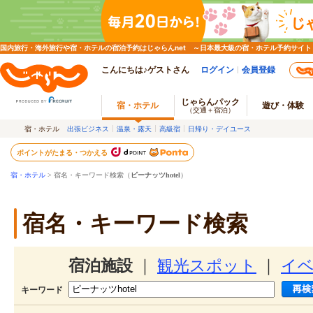
国内旅行・海外旅行や宿・ホテルの宿泊予約はじゃらんnet ～日本最大級の宿・ホテル予約サイト
こんにちは♪ゲストさん
ログイン
会員登録
じゃらんパック
宿・ホテル
遊び・体験
（交通＋宿泊）
宿・ホテル
出張ビジネス
温泉・露天
高級宿
日帰り・デイユース
ポイントがたまる・つかえる
宿・ホテル
> 宿名・キーワード検索（
ピーナッツhotel
）
宿名・キーワード検索
宿泊施設
｜
観光スポット
｜
イ
キーワード