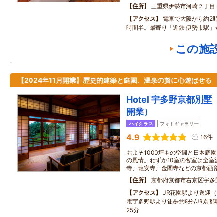
住所
三重県伊勢市河崎２丁目
アクセス
電車で大阪から約2
時間半。最寄り「近鉄 伊勢市駅」
この施
【2024年11月開業】歴史的建築と庭園、温泉の贅に心遊ばせる
Hotel 宇多野京都別墅
開業）
ハイクラス
フォトギャラリー
4.9
16件
およそ1000坪もの空間と日本庭
の風情。わずか10室の客室は全室
寺、龍安寺、金閣寺などの京都西
住所
京都府京都市右京区宇多
アクセス
JR花園駅より送迎（
電宇多野駅より徒歩約5分/JR京
25分