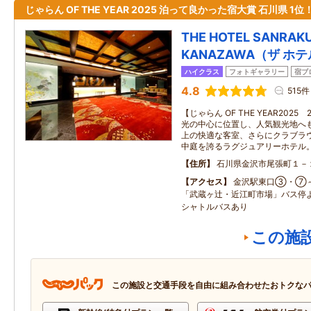
じゃらん OF THE YEAR 2025 泊って良かった宿大賞 石川県 1位
THE HOTEL SANRAK
KANAZAWA（ザ ホ
ハイクラス
フォトギャラリー
宿ブ
4.8
515件
【じゃらん OF THE YEAR20
光の中心に位置し、人気観光地へも
上の快適な客室、さらにクラブラ
中庭を誇るラグジュアリーホテル
住所
石川県金沢市尾張町１－
アクセス
金沢駅東口③・⑦
「武蔵ヶ辻・近江町市場」バス停
シャトルバスあり
この施
この施設と交通手段を自由に組み合わせたおトクな