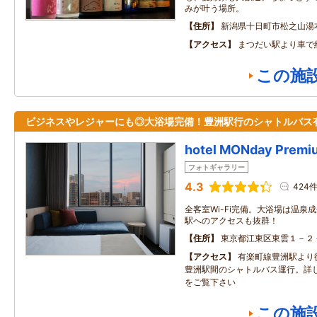
みが叶う場所。
住所
新潟県十日町市松之山湯本
アクセス
まつだい駅より車で
この施
ビジネスやレジャーにも◎大浴場完備！豊洲駅行のシャトルバス
hotel MONday Prem
フォトギャラリー
4.3
424
全客室Wi-Fi完備。大浴場は温泉
駅へのアクセスも抜群！
住所
東京都江東区東雲１－２
アクセス
有楽町線豊洲駅より
豊洲駅間のシャトルバス運行。詳
をご覧下さい
この施