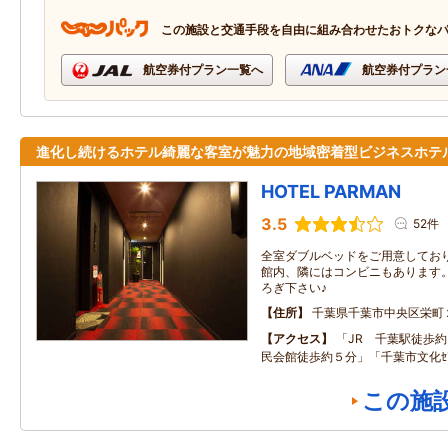
この施設と交通手段を自由に組み合わせたおトクな
航空券付プラン一覧へ
航空券付プラン
進化し続けるホテル綺麗な客室が魅力の地域密着型ビジネスホテ
HOTEL PARMAN
3.5
52件
全室ダブルベッドをご用意してお
館内、隣にはコンビニもあります。
ろぎ下さい♪
住所
千葉県千葉市中央区栄町
アクセス
「JR 千葉駅徒歩
民会館徒歩約５分」「千葉市文化ｾ
この施