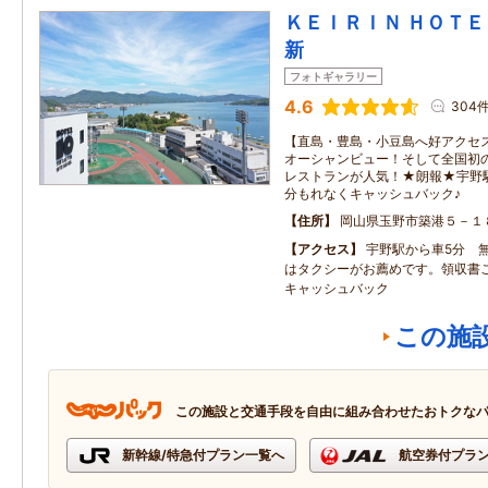
ＫＥＩＲＩＮ ＨＯＴＥＬ
新
フォトギャラリー
4.6
304
【直島・豊島・小豆島へ好アクセ
オーシャンビュー！そして全国初
レストランが人気！★朗報★宇野
分もれなくキャッシュバック♪
住所
岡山県玉野市築港５－１
アクセス
宇野駅から車5分 
はタクシーがお薦めです。領収書ご
キャッシュバック
この施
この施設と交通手段を自由に組み合わせたおトクな
新幹線/特急付プラン一覧へ
航空券付プラ