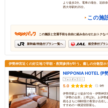
より徒歩2分。電車の場合、近鉄奈
西大寺駅約25分。
この施
この施設と交通手段を自由に組み合わせたおトクな
新幹線/特急付プラン一覧へ
航空券付プラ
伊勢神宮近くの好立地で早朝・夜間参拝が叶う。癒しの分散型ホ
NIPPONIA HOTEL 
フォトギャラリー
5.0
9件
伊勢市駅より徒歩10分・伊勢神宮
「伊勢の台所」と呼ばれ、お伊勢
残るまちに6棟8室の客室が点在し
すすめの一棟貸切部屋も。