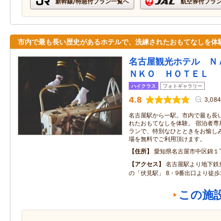
新幹線/特急付プラン一覧へ
航空券付プラ
市内で最も長い歴史があるホテルで、洗練されたおもてなしを体
名古屋観光ホテル Ｎ
ＮＫＯ ＨＯＴＥＬ
ハイクラス
フォトギャラリー
4.8
3,08
名古屋駅から一駅。市内で最も長
れたおもてなしを体験。 宿泊者専
ランで、特別なひとときをお愉しみ
場を無料でご利用頂けます。
住所
愛知県名古屋市中区錦１
アクセス
名古屋駅より地下鉄
の「伏見駅」 8・9番出口より徒歩
この施