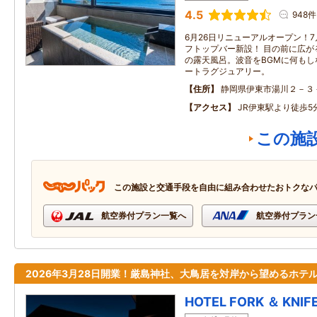
4.5
948件
6月26日リニューアルオープン！
フトップバー新設！ 目の前に広が
の露天風呂。波音をBGMに何も
ートラグジュアリー。
住所
静岡県伊東市湯川２－３
アクセス
JR伊東駅より徒歩5
この施
この施設と交通手段を自由に組み合わせたおトクな
航空券付プラン一覧へ
航空券付プラン
2026年3月28日開業！厳島神社、大鳥居を対岸から望めるホテ
HOTEL FORK ＆ KNIFE