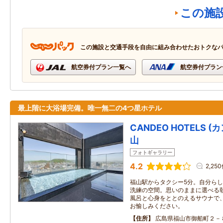
この施
この施設と交通手段を自由に組み合わせたおトクな
航空券付プラン一覧へ
航空券付プラン
最上階に大浴場完備。唯一無二の4つ星ホテル
CANDEO HOTELS 
山
フォトギャラリー
4.2
2,25
福山駅からタクシー5分。自分ら
洗練の空間。思いのままに選べる
風呂と心身をととのえるサウナで
お愉しみください。
住所
広島県福山市御船町２－