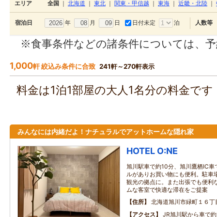
エリア
全国
｜
北海道
｜
東北
｜
関東・甲信越
｜
東海
｜
近畿・北陸
｜
年
月
日
日付未定
泊
宿泊日
人数等
※食事条件などの諸条件については、予
1,000
軒 絞込み条件に合致
241軒～270軒表示
料金は1泊1部屋の大人1名分の料金で
みんなには内緒だよ！ナチュラルでアットホームな隠れ家
HOTEL O:NE
旭川駅車で約10分、旭川鷹栖IC
ルがありお買い物にも便利。駐車
観光の拠点に。また出張でも便利
ムな客室で快適な滞在をご提案
住所
北海道旭川市緑町１６丁目
アクセス
JR旭川駅から車で約