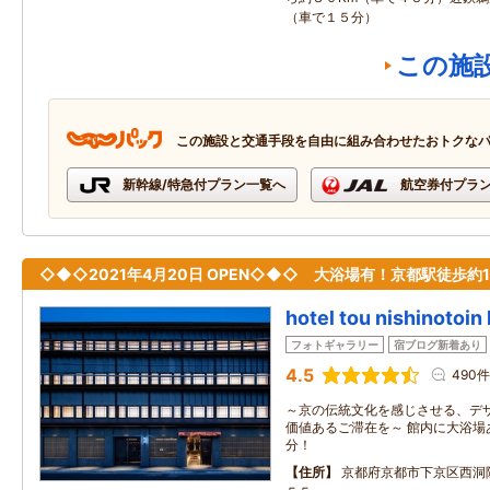
（車で１５分）
この施
この施設と交通手段を自由に組み合わせたおトクな
新幹線/特急付プラン一覧へ
航空券付プラ
◇◆◇2021年4月20日 OPEN◇◆◇ 大浴場有！京都駅徒歩約1
hotel tou nishinotoin
フォトギャラリー
宿ブログ新着あり
4.5
490件
～京の伝統文化を感じさせる、デ
価値あるご滞在を～ 館内に大浴場
分！
住所
京都府京都市下京区西洞