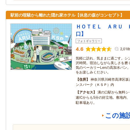
駅前の喧騒から離れた隠れ家ホテル【休息の森がコンセプト】
ＨＯＴＥＬ ＡＲＵ 
口】
フォトギャラリー
4.6
2,01
気軽に訪れ、気ままに過ごす。シ
沢時間。宿泊しながら美しさを磨く
気のベーカリーLenの高加水パン
をお楽しみください。
住所
神奈川県川崎市高津区坂戸
ンスパーク（ＫＳＰ）内
アクセス
溝の口駅から無料シ
速ICからも5分の好立地。敷地内
駐車場あり。
この施