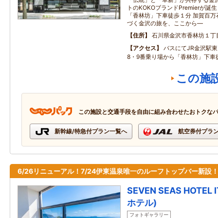
トのKOKOブランドPremierが
「香林坊」下車徒歩１分 加賀百万
づく金沢の旅を、ここから―
住所
石川県金沢市香林坊１丁
アクセス
バスにてJR金沢駅
8・9番乗り場から「香林坊」下車
この施
この施設と交通手段を自由に組み合わせたおトクな
新幹線/特急付プラン一覧へ
航空券付プラ
6/26リニューアル！7/24伊東温泉唯一のルーフトップバー新設
SEVEN SEAS HOTE
ホテル)
フォトギャラリー