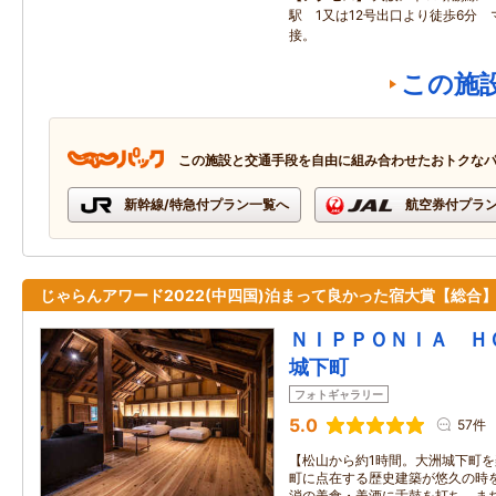
駅 1又は12号出口より徒歩6分
接。
この施
この施設と交通手段を自由に組み合わせたおトクな
新幹線/特急付プラン一覧へ
航空券付プラ
じゃらんアワード2022(中四国)泊まって良かった宿大賞【総合】
ＮＩＰＰＯＮＩＡ 
城下町
フォトギャラリー
5.0
57件
【松山から約1時間。大洲城下町
町に点在する歴史建築が悠久の時
消の美食・美酒に舌鼓を打ち、ま