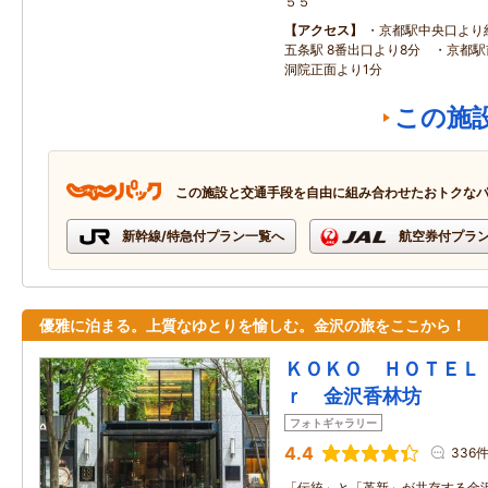
５５
アクセス
・京都駅中央口より
五条駅 8番出口より8分 ・京都駅
洞院正面より1分
この施
この施設と交通手段を自由に組み合わせたおトクな
新幹線/特急付プラン一覧へ
航空券付プラ
優雅に泊まる。上質なゆとりを愉しむ。金沢の旅をここから！
ＫＯＫＯ ＨＯＴＥＬ
ｒ 金沢香林坊
フォトギャラリー
4.4
336
「伝統」と「革新」が共存する金沢