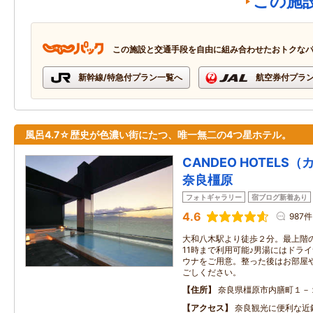
この施
この施設と交通手段を自由に組み合わせたおトクな
新幹線/特急付プラン一覧へ
航空券付プラ
風呂4.7☆歴史が色濃い街にたつ、唯一無二の4つ星ホテル。
CANDEO HOTEL
奈良橿原
フォトギャラリー
宿ブログ新着あり
4.6
987件
大和八木駅より徒歩２分。最上階の
11時まで利用可能♪男湯にはドラ
ウナをご用意。整った後はお部屋
ごしください。
住所
奈良県橿原市内膳町１－
アクセス
奈良観光に便利な近