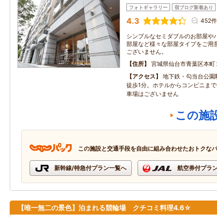
フォトギャラリー
宿ブログ新着あり
4.3
452件
シンプルなセミダブルのお部屋や
部屋など様々な部屋タイプをご用
ございません。
住所
宮城県仙台市青葉区本町
アクセス
地下鉄・勾当台公園
徒歩1分。ホテルからコンビニまで
車場はございません
この施
この施設と交通手段を自由に組み合わせたおトクな
新幹線/特急付プラン一覧へ
航空券付プラ
【唯一無二の景色】泊まれる競輪場 クチコミ料理4.6☆