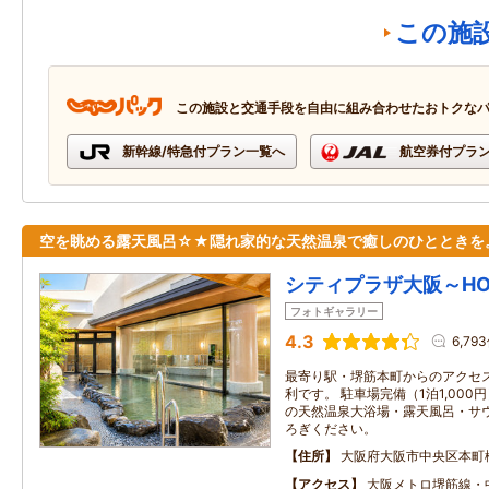
この施
この施設と交通手段を自由に組み合わせたおトクな
新幹線/特急付プラン一覧へ
航空券付プラ
空を眺める露天風呂☆★隠れ家的な天然温泉で癒しのひとときを
シティプラザ大阪～HOTE
フォトギャラリー
4.3
6,79
最寄り駅・堺筋本町からのアクセ
利です。 駐車場完備（1泊1,00
の天然温泉大浴場・露天風呂・サ
ろぎください。
住所
大阪府大阪市中央区本町
アクセス
大阪メトロ堺筋線・