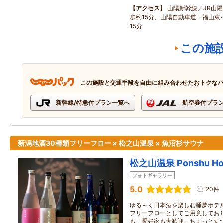
アクセス
山陽新幹線／JR山
歩約15分、山陽自動車道 福山東
15分
この施
この施設と交通手段を自由に組み合わせたおトクな
新幹線/特急付プラン一覧へ
航空券付プラ
新潟地酒30種類フリーフロー × 松之山温泉 × 魚沼杉サウナ
松之山温泉 Ponshu Ho
フォトギャラリー
5.0
20件
ゆる～く日本酒を楽しむ睡夢ホテ
フリーフローとしてご用意してお
も、愛好家も大歓迎。ちょっとず