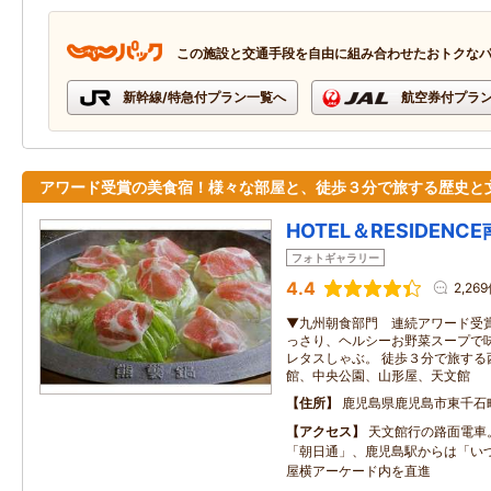
この施設と交通手段を自由に組み合わせたおトクな
新幹線/特急付プラン一覧へ
航空券付プラ
アワード受賞の美食宿！様々な部屋と、徒歩３分で旅する歴史と
HOTEL＆RESIDENC
フォトギャラリー
4.4
2,26
▼九州朝食部門 連続アワード受賞
っさり、ヘルシーお野菜スープで
レタスしゃぶ。 徒歩３分で旅する
館、中央公園、山形屋、天文館
住所
鹿児島県鹿児島市東千石町
アクセス
天文館行の路面電車
「朝日通」、鹿児島駅からは「い
屋横アーケード内を直進