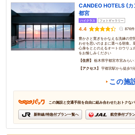
CANDEO HOTELS 
都宮
ハイクラス
フォトギャラリー
4.4
876件
豊かさと寛ぎをかなえる洗練の空
わせを思いのままに選べる朝食。
心身をととのえるオートロウリュ
をお愉しみください
住所
栃木県宇都宮市宮みらい
アクセス
宇都宮駅から徒歩1
この施
この施設と交通手段を自由に組み合わせたおトクな
新幹線/特急付プラン一覧へ
航空券付プラ