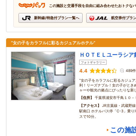
この施設と交通手段を自由に組み合わせたおトクな
新幹線/特急付プラン一覧へ
航空券付プラ
“女の子をカラフルに彩るカジュアルホテル”
ＨＯＴＥＬユーラシア
フォトギャラリー
4.4
489件
“女の子をカラフルに彩るカジュア
利！リーズナブル！女の子がときめ
ャーや観光の拠点にぴったりな新
住所
千葉県浦安市千鳥１０－
アクセス
JR京葉線・武蔵野線
駅南口 ホテルバス停「C-3」乗
スで10分。
この施