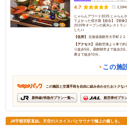
4.7
2,29
じゃらんアワード2025 じゃらん
てよかった宿大賞【総合】【朝食
2025年オープンの炭火レストラ
した♪♪
住所
北海道函館市大手町２２
アクセス
函館空港より車で約2
り徒歩5分。函館朝市まで徒歩2分
庫まで徒歩10分。
この施
この施設と交通手段を自由に組み合わせたおトクな
新幹線/特急付プラン一覧へ
航空券付プラ
JR宇都宮駅直結。天空のスカイスパとサウナで極上の癒しを。