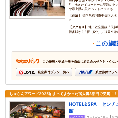
無料◆出張・テレワーク・ワーケー
Fi、挽きたてコーヒーに話題のあ
や最上階の贅沢ペントハウスも
住所
福岡県福岡市中央区大名
Ｆ
アクセス
地下鉄空港線「天神
博多駅から3駅（5分）／福岡空港か
この施
この施設と交通手段を自由に組み合わせたおトクな
航空券付プラン一覧へ
航空券付プラン
じゃらんアワード2025泊まってよかった宿大賞3部門で受賞！！
HOTEL&SPA セン
館
ハイクラス
フォトギャラリー
宿ブ