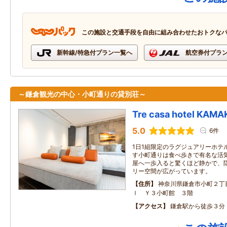
この施設と交通手段を自由に組み合わせたおトクな
新幹線/特急付プラン一覧へ
航空券付プラ
～鎌倉観光の中心・小町通りの貸別荘～
Tre casa hotel KAM
5.0
6件
1日1組限定のラグジュアリーホテ
す小町通りは食べ歩きで有名な活気
屋へ一歩入ると驚くほど静かで、
リー空間が広がっています。
住所
神奈川県鎌倉市小町２丁
ｌ Ｙ３小町館 ３階
アクセス
鎌倉駅から徒歩３分