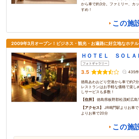
から車で約3分。ファミリー、カ
すめ！
この施
2009年3月オープン！ビジネス・観光・お遍路に好立地なホテル
ＨＯＴＥＬ ＳＯＬＡ
フォトギャラリー
3.5
435件
徳島あわおどり空港から車で約7
レストランはお手軽な価格で楽し
しサービスも多数！
住所
徳島県板野郡松茂町広島
アクセス
JR鳴門駅よりお車で
よりお車で20分
この施