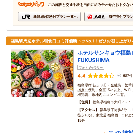
この施設と交通手段を自由に組み合わせたおトクな
新幹線/特急付プラン一覧へ
航空券付プラ
福島駅周辺ホテル朝食口コミ評価断トツNo.1！ぜひお召し上がり
ホテルサンキョウ福島 HO
FUKUSHIMA
フォトギャラリー
4.4
687件
福島県庁 徒歩３分・金融街・繁華
拠点に便利。全室15㎡以上、WIF
機完備。敷地内にコンビニ有。
住所
福島県福島市大町７－１
アクセス
福島県庁徒歩3分、J
徒歩10分。東北道 福島西ＩCおよ
15分