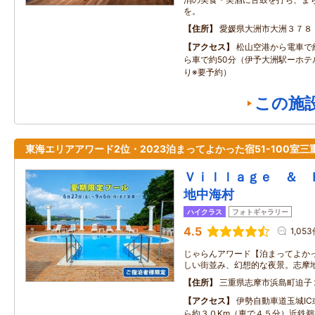
を。
住所
愛媛県大洲市大洲３７８
アクセス
松山空港から電車で約
ら車で約50分（伊予大洲駅ーホテ
り※要予約）
この施
東海エリアアワード2位・2023泊まってよかった宿51-100室三
Ｖｉｌｌａｇｅ ＆ 
地中海村
ハイクラス
フォトギャラリー
4.5
1,05
じゃらんアワード【泊まってよかっ
しい街並み、幻想的な夜景。志摩
住所
三重県志摩市浜島町迫子
アクセス
伊勢自動車道玉城IC
ら約３０Km（車で４５分）近鉄鵜