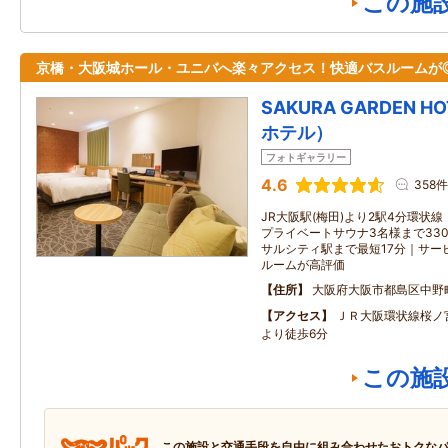
この施
京橋・大阪城ホール・ユニバへ楽々アクセス！快適バスルームが
SAKURA GARDEN 
ホテル）
フォトギャラリー
4.6
358件
JR大阪駅(梅田)より2駅4分環状
プライベートサウナ3名様まで330
サルシティ駅まで最短17分｜サー
ルームが高評価
住所
大阪府大阪市都島区中野
アクセス
ＪＲ大阪環状線桜ノ
より徒歩6分
この施
この施設と交通手段を自由に組み合わせたおトクな