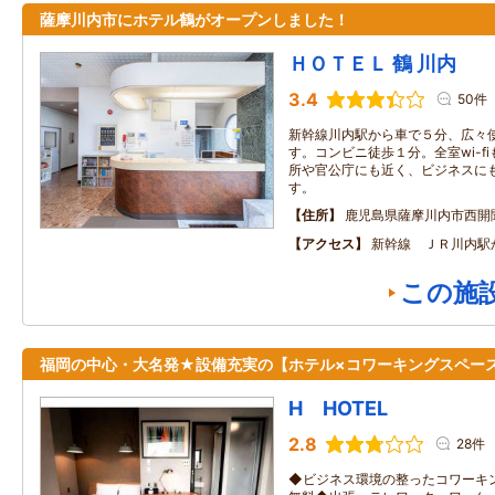
薩摩川内市にホテル鶴がオープンしました！
ＨＯＴＥＬ 鶴 川内
3.4
50件
新幹線川内駅から車で５分、広々
す。コンビニ徒歩１分。全室wi-f
所や官公庁にも近く、ビジネスに
す。
住所
鹿児島県薩摩川内市西開
アクセス
新幹線 ＪＲ川内駅
この施
福岡の中心・大名発★設備充実の【ホテル×コワーキングスペー
H HOTEL
2.8
28件
◆ビジネス環境の整ったコワーキ