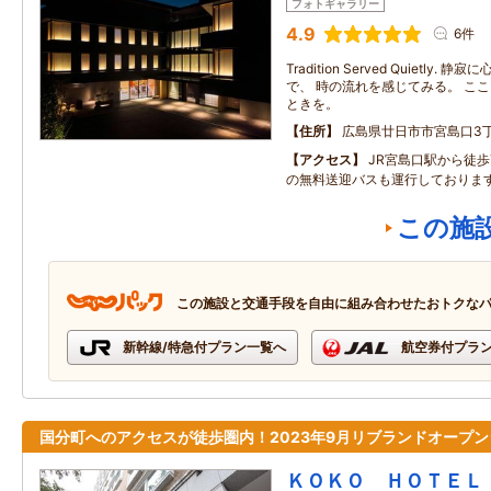
フォトギャラリー
4.9
6件
Tradition Served Quietly
で、 時の流れを感じてみる。 こ
ときを。
住所
広島県廿日市市宮島口3丁
アクセス
JR宮島口駅から徒
の無料送迎バスも運行しておりま
この施
この施設と交通手段を自由に組み合わせたおトクな
新幹線/特急付プラン一覧へ
航空券付プラ
国分町へのアクセスが徒歩圏内！2023年9月リブランドオープン
ＫＯＫＯ ＨＯＴＥＬ