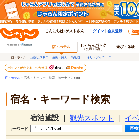
国内旅行・海外旅行や宿・ホテルの宿泊予約はじゃらんnet ～日本最大級の宿・ホテル予約サイト
こんにちは♪ゲストさん
ログイン
会員登録
じゃらんパック
宿・ホテル
遊び・体験
（交通＋宿泊）
宿・ホテル
出張ビジネス
温泉・露天
高級宿
日帰り・デイユース
ポイントがたまる・つかえる
宿・ホテル
> 宿名・キーワード検索（
ピーナッツhotel
）
宿名・キーワード検索
宿泊施設
｜
観光スポット
｜
イ
キーワード