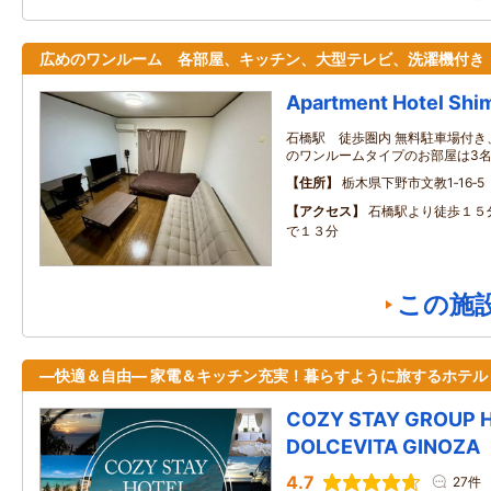
広めのワンルーム 各部屋、キッチン、大型テレビ、洗濯機付き
Apartment Hotel Shi
石橋駅 徒歩圏内 無料駐車場付き
のワンルームタイプのお部屋は3
住所
栃木県下野市文教1‐16‐5
アクセス
石橋駅より徒歩１５
で１３分
この施
―快適＆自由― 家電＆キッチン充実！暮らすように旅するホテル
COZY STAY GROUP 
DOLCEVITA GINOZA
4.7
27件