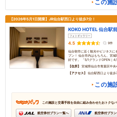
この施
【2026年5月1日開業】JR仙台駅西口より徒歩7分！
KOKO HOTEL 仙台駅前 
フォトギャラリー
4.5
9件
仙台朝市に近く観光やビジネスに
プン！ 仙台市内はもちろん、宮城
好です。 「5/1グランドOPEN｜4
住所
宮城県仙台市青葉区中央4
アクセス
仙台駅西口より徒歩
この施
この施設と交通手段を自由に組み合わせたおトクな
航空券付プラン一覧へ
航空券付プラン