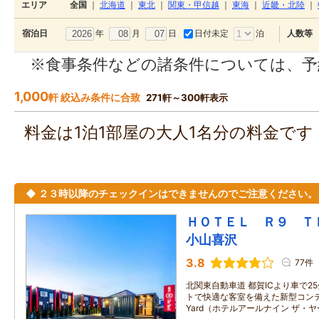
エリア
全国
｜
北海道
｜
東北
｜
関東・甲信越
｜
東海
｜
近畿・北陸
｜
年
月
日
日付未定
泊
宿泊日
人数等
※食事条件などの諸条件については、予
1,000
軒 絞込み条件に合致
271軒～300軒表示
料金は1泊1部屋の大人1名分の料金で
◆ ２３時以降のチェックインはできませんのでご注意ください。
ＨＯＴＥＬ Ｒ９ 
小山喜沢
3.8
77件
北関東自動車道 都賀ICより車で2
トで快適な客室を備えた新型コンテナホ
Yard（ホテルアールナイン ザ・