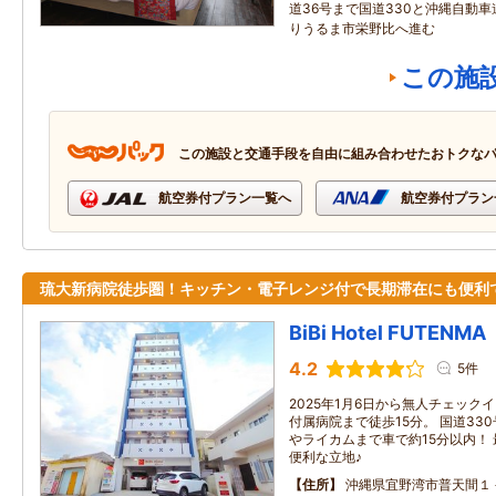
道36号まで国道330と沖縄自動車
りうるま市栄野比へ進む
この施
この施設と交通手段を自由に組み合わせたおトクな
航空券付プラン一覧へ
航空券付プラン
琉大新病院徒歩圏！キッチン・電子レンジ付で長期滞在にも便利
BiBi Hotel FUTENMA
4.2
5件
2025年1月6日から無人チェック
付属病院まで徒歩15分。 国道33
やライカムまで車で約15分以内！
便利な立地♪
住所
沖縄県宜野湾市普天間１