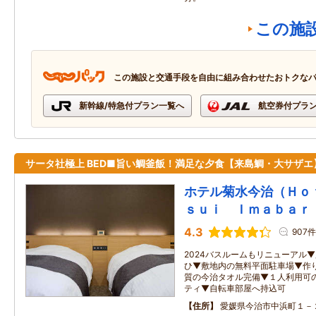
この施
この施設と交通手段を自由に組み合わせたおトクな
新幹線/特急付プラン一覧へ
航空券付プラ
サータ社極上 BED■旨い鯛釜飯！満足な夕食【来島鯛・大サザエ
ホテル菊水今治（Ｈｏ
ｓｕｉ Ｉｍａｂａｒ
4.3
907件
2024バスルームもリニューアル
ひ▼敷地内の無料平面駐車場▼作
質の今治タオル完備▼１人利用可
ティ▼自転車部屋へ持込可
住所
愛媛県今治市中浜町１－