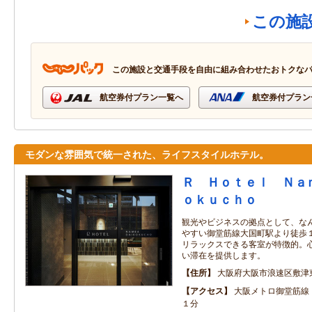
この施
この施設と交通手段を自由に組み合わせたおトクな
航空券付プラン一覧へ
航空券付プラン
モダンな雰囲気で統一された、ライフスタイルホテル。
Ｒ Ｈｏｔｅｌ Ｎａ
ｏｋｕｃｈｏ
観光やビジネスの拠点として、な
やすい御堂筋線大国町駅より徒歩１
リラックスできる客室が特徴的。
い滞在を提供します。
住所
大阪府大阪市浪速区敷津
アクセス
大阪メトロ御堂筋線
１分