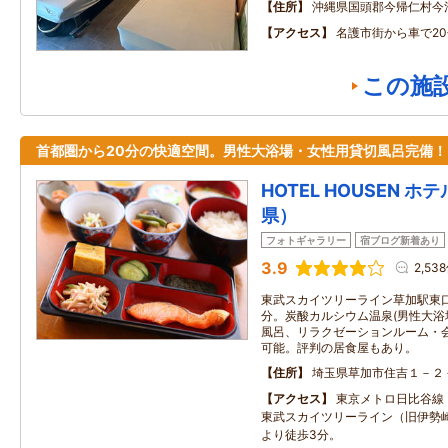
住所
沖縄県国頭郡今帰仁村今泊1
アクセス
名護市街から車で20
この施
首都圏から20分の快適空間。男性大浴場・女性用貸切風呂完備！
HOTEL HOUSEN 
県）
フォトギャラリー
宿ブログ新着あり
3.9
2,53
東武スカイツリーライン草加駅東口
分。炭酸カルシウム温泉(男性大
風呂、リラクゼーションルーム・会
可能。評判の居食屋もあり。
住所
埼玉県草加市住吉１－２
アクセス
東京メトロ日比谷線
東武スカイツリーライン（旧伊勢
より徒歩3分。