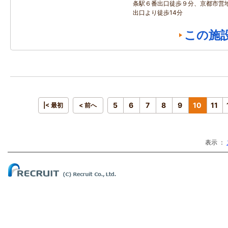
条駅６番出口徒歩９分、京都市営
出口より徒歩14分
この施
5
6
7
8
9
10
11
|< 最初
< 前へ
表示 ：