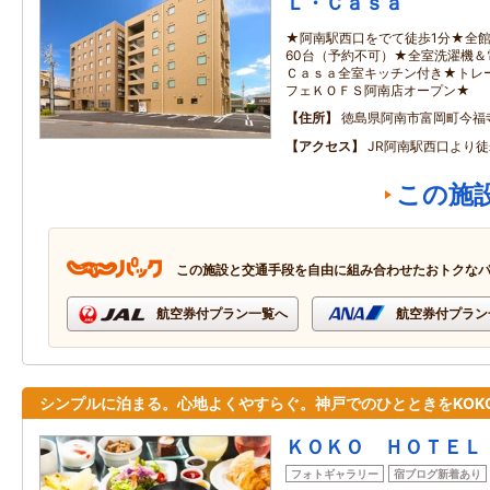
Ｌ・Ｃａｓａ
★阿南駅西口をでて徒歩1分★全館フ
60台（予約不可）★全室洗濯機
Ｃａｓａ全室キッチン付き★トレ
フェＫＯＦＳ阿南店オープン★
住所
徳島県阿南市富岡町今福
アクセス
JR阿南駅西口より徒
この施
この施設と交通手段を自由に組み合わせたおトクな
航空券付プラン一覧へ
航空券付プラン
シンプルに泊まる。心地よくやすらぐ。神戸でのひとときをKOK
ＫＯＫＯ ＨＯＴＥＬ
フォトギャラリー
宿ブログ新着あり