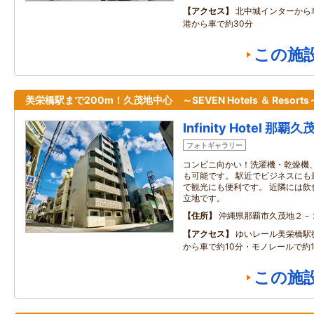
アクセス
北中城インターから
港から車で約30分
この施
美栄橋駅まで200m！久茂地中心 ～SEVEN Hotels ＆ Resorts
Infinity Hotel 那覇久
フォトギャラリー
コンビニ向かい！洗濯機・乾燥機
も可能です。 駅近でビジネスにも
で観光にも便利です。 近隣には飲
立地です。
住所
沖縄県那覇市久茂地２－
アクセス
ゆいレール美栄橋駅
から車で約10分・モノレールで約1
この施