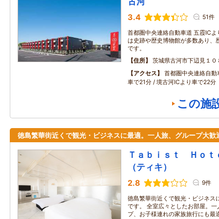
古河
3.4
51件
首都圏中央連絡自動車道 五霞ICよ
は史跡や歴史博物館が多数あり、
です。
住所
茨城県古河市下辺見１０
アクセス
首都圏中央連絡自動
車で21分 / 境古河ICより車で22分
この施
徳島繁華街近くで観光・ビジネスに最適。一人旅、グループ大歓
Ｔａｂｉｓｔ Ｈｏ
（ティキ）
2.8
9件
徳島繁華街近くで観光・ビジネス
です。 全室広々としたお部屋。一
プ、お子様連れの家族旅行にも最