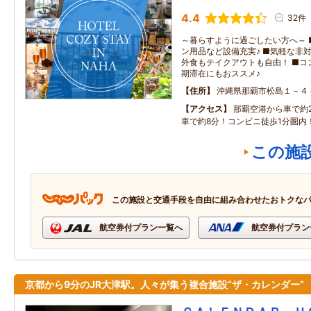
4.4
32件
～暮らすように過ごしたい方へ～ 
ン用品など設備充実♪ ■気軽な非
外食もテイクアウトも自由！ ■コ
期滞在にもおススメ♪
住所
沖縄県那覇市松島１－４
アクセス
那覇空港から車で約
車で約8分！コンビニ徒歩1分圏内
この施
この施設と交通手段を自由に組み合わせたおトクな
航空券付プラン一覧へ
航空券付プラン
京都から9分のJR大津駅。人々が集う複合施設“ザ・カレンダー”