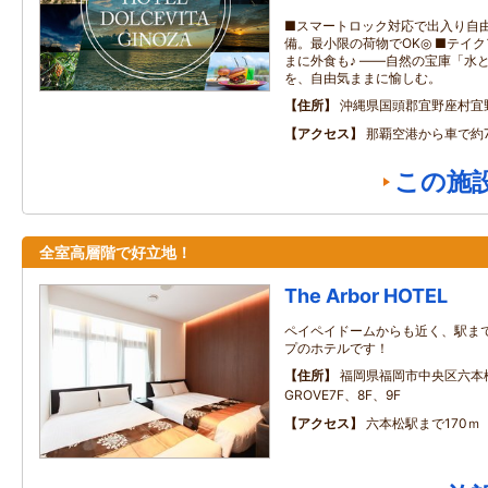
■スマートロック対応で出入り自由
備。最小限の荷物でOK◎ ■テイ
まに外食も♪ ――自然の宝庫「水
を、自由気ままに愉しむ。
住所
沖縄県国頭郡宜野座村宜
アクセス
那覇空港から車で約
この施
全室高層階で好立地！
The Arbor HOTEL
ペイペイドームからも近く、駅ま
プのホテルです！
住所
福岡県福岡市中央区六本松
GROVE7F、8F、9F
アクセス
六本松駅まで170ｍ