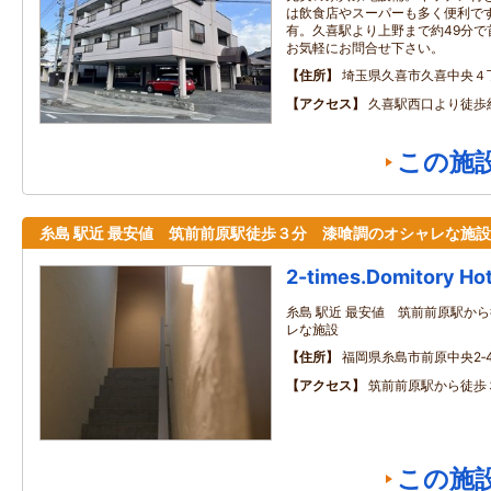
は飲食店やスーパーも多く便利で
有。久喜駅より上野まで約49分で
お気軽にお問合せ下さい。
住所
埼玉県久喜市久喜中央４
アクセス
久喜駅西口より徒歩
この施
糸島 駅近 最安値 筑前前原駅徒歩３分 漆喰調のオシャレな施設
2-times.Domitory Hot
糸島 駅近 最安値 筑前前原駅か
レな施設
住所
福岡県糸島市前原中央2‐4
アクセス
筑前前原駅から徒歩
この施