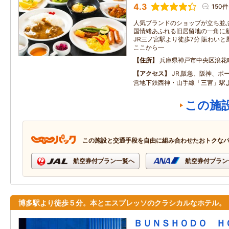
4.3
150件
人気ブランドのショップが立ち並ぶ
国情緒あふれる旧居留地の一角に新
JR三ノ宮駅より徒歩7分 賑わい
ここから―
住所
兵庫県神戸市中央区浪花
アクセス
JR,阪急、阪神、ポ
営地下鉄西神・山手線「三宮」駅
この施
この施設と交通手段を自由に組み合わせたおトクな
航空券付プラン一覧へ
航空券付プラン
博多駅より徒歩５分。本とエスプレッソのクラシカルなホテル。
ＢＵＮＳＨＯＤＯ Ｈ