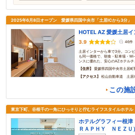
2025年6月8日オープン 愛媛県四国中央市「土居ICから3分」
HOTEL AZ 愛媛土居
3.9
46件
土居インターから車で3分。コンビニ
も同一価格で、朝食・駐車場・Wi-
ンスに優れた、安心のAZホテルチ
住所
愛媛県四国中央市土居町
アクセス
松山自動車道 土居I
この施
東京下町、谷根千の一角にひっそりと佇むライフスタイルホテル
ホテルグラフィー根津
ＲＡＰＨＹ ＮＥＺＵ