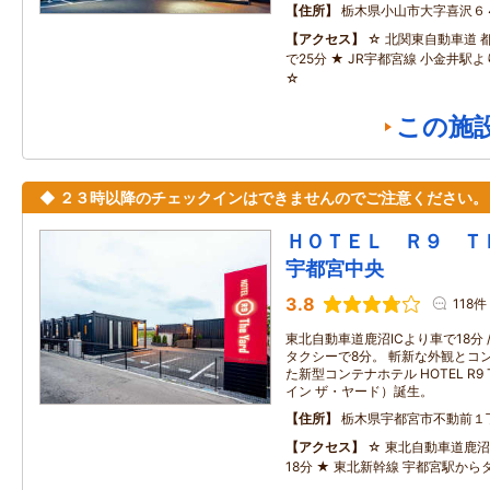
住所
栃木県小山市大字喜沢６
アクセス
☆ 北関東自動車道 
で25分 ★ JR宇都宮線 小金井駅
☆
この施
◆ ２３時以降のチェックインはできませんのでご注意ください。
ＨＯＴＥＬ Ｒ９ 
宇都宮中央
3.8
118件
東北自動車道鹿沼ICより車で18分 
タクシーで8分。 斬新な外観とコ
た新型コンテナホテル HOTEL R9 
イン ザ・ヤード）誕生。
住所
栃木県宇都宮市不動前１
アクセス
☆ 東北自動車道鹿
18分 ★ 東北新幹線 宇都宮駅から