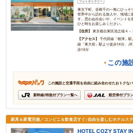
フォトギャラリー
東京下町、谷根千の一角にひっそ
世界中から訪れる旅人や、地域に
す。思わぬ出会いや、イベントを
ひと時をお楽しみください。
住所
東京都台東区池之端４－
アクセス
千代田線「根津」駅
線「東大前」駅より徒歩14分、J
歩14分
この施
この施設と交通手段を自由に組み合わせたおトクな
新幹線/特急付プラン一覧へ
航空券付プラ
家具＆家電完備／コンビニ＆飲食店すぐ♪自由を楽しむホテルス
HOTEL COZY STAY I