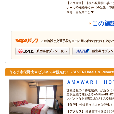
アクセス
【夜の繁華街へ歩５
ナー今治桟橋歩０分【今治港 正
０分・自転車５分▼
この施
この施設と交通手段を自由に組み合わせたおトクな
航空券付プラン一覧へ
航空券付プラン
うるま市栄野比★ビジネスや観光に♪ ～SEVEN Hotels ＆ Resort
ＡＭＡＷＡＲＩ ＨＯ
世界遺産の『勝連城跡』がある う
史を五感で味わえるAMAWARI H
ンパクトなお部屋はビジネスや観
住所
沖縄県うるま市栄野比７
アクセス
那覇空港⇒国道33