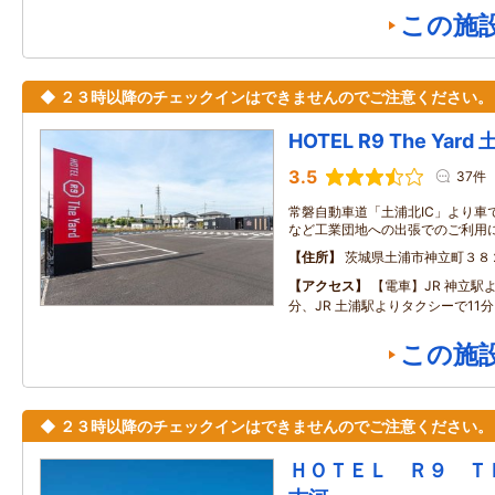
この施
◆ ２３時以降のチェックインはできませんのでご注意ください。
HOTEL R9 The Yard
3.5
37件
常磐自動車道「土浦北IC」より車
など工業団地への出張でのご利用
住所
茨城県土浦市神立町３８
アクセス
【電車】JR 神立駅
分、JR 土浦駅よりタクシーで11
この施
◆ ２３時以降のチェックインはできませんのでご注意ください。
ＨＯＴＥＬ Ｒ９ 