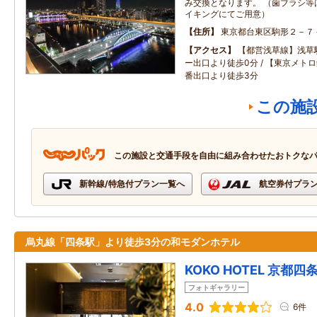
み交換となります。 （歯ブラシ等
イキングにてご用意）
住所
東京都台東区駒形２－７
アクセス
【都営浅草線】浅草
ー出口より徒歩0分 / 【東京メト
番出口より徒歩3分
この施
この施設と交通手段を自由に組み合わせたおトクな
新幹線/特急付プラン一覧へ
航空券付プラ
烏丸線「四条駅」より徒歩3分の和モダンホテル
KOKO HOTEL 京都四
フォトギャラリー
4.0
6件