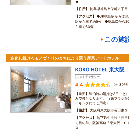
★
住所
徳島県徳島市栄町３丁目
アクセス
●JR徳島駅から徒歩
駅から車で約5分 ●徳島ICから2
ら車で30分
この施
進化し続けるモノづくりのまちにより添う産業アートホテル
KOKO HOTEL 東大阪
フォトギャラリー
4.4
397件
【重要】連泊時の清掃は3日ごと
み交換となります。 （歯ブラシ等
イキングにてご用意）
住所
大阪府東大阪市長田東２
アクセス
地下鉄中央線「長田
て目の前。阪神高速「東大阪ＪＣ
分。