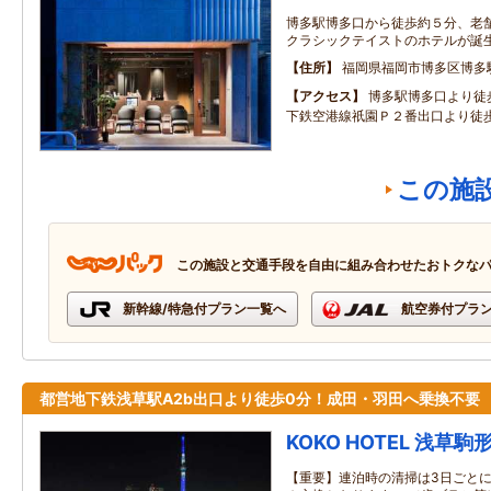
博多駅博多口から徒歩約５分、老
クラシックテイストのホテルが誕
住所
福岡県福岡市博多区博多
アクセス
博多駅博多口より徒
下鉄空港線祇園Ｐ２番出口より徒
この施
この施設と交通手段を自由に組み合わせたおトクな
新幹線/特急付プラン一覧へ
航空券付プラ
都営地下鉄浅草駅A2b出口より徒歩0分！成田・羽田へ乗換不要
KOKO HOTEL 浅草駒
【重要】連泊時の清掃は3日ごと