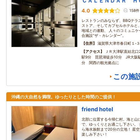
ＣＡＬＥＮＤＡＲ Ｈ
4.0
158件
レストランのみならず、BBQテラ
ストア、そしてカプセルホテルと、
地域との連動、 人々のコミュニケ
合施設“ザ・カレンダー”。
住所
滋賀県大津市春日町１‐
アクセス
ＪＲ大津駅直結北口
駅9分 琵琶湖徒歩10分 JR大阪
分 関西の観光拠点に
この施
沖縄の大自然を満喫。ゆったりとした時間のご提供！
friend hotel
北部に位置する今帰仁村。海と山
で、ゆっくりとお過ごし下さい。 
ら海水族館まで20分の立地！ 星
楽しみ下さい！