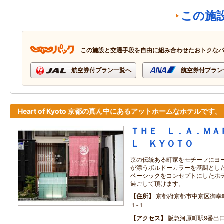
この施
この施設と交通手段を自由に組み合わせたおトクな
航空券付プラン一覧へ
航空券付プラン
Heart of Kyoto 京都の真ん中にあるアットホームなホテルです。
ＴＨＥ Ｌ．Ａ．ＭＡ
Ｌ ＫＹＯＴＯ
京の伝統ある町家をモチーフにヨ
が漂うボルドーカラーを基調とした
ベーシックをコンセプトにしたホ
過ごして頂けます。
住所
京都府京都市中京区御幸
１‐１
アクセス
阪急河原町駅9番出