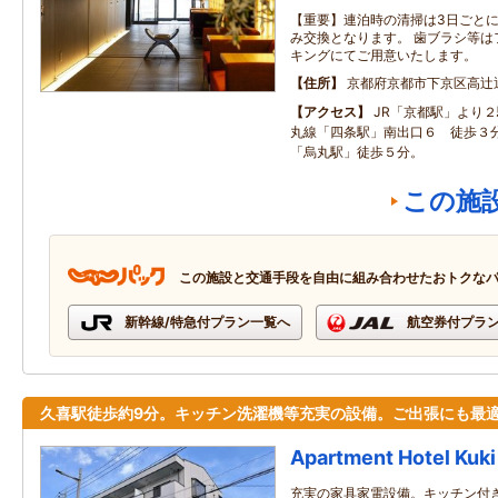
【重要】連泊時の清掃は3日ごと
み交換となります。 歯ブラシ等は
キングにてご用意いたします。
住所
京都府京都市下京区高辻
アクセス
JR「京都駅」より
丸線「四条駅」南出口６ 徒歩３
「烏丸駅」徒歩５分。
この施
この施設と交通手段を自由に組み合わせたおトクな
新幹線/特急付プラン一覧へ
航空券付プラ
久喜駅徒歩約9分。キッチン洗濯機等充実の設備。ご出張にも最
Apartment Hotel Kuki
充実の家具家電設備。キッチン付