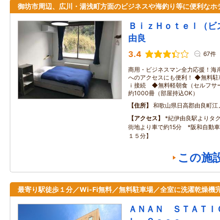
御坊市周辺、広川・湯浅町方面のビジネスや海釣り等に便利なホ
ＢｉｚＨｏｔｅｌ（ビ
由良
3.4
67件
商用・ビジネスマン全力応援！海
へのアクセスにも便利！ ◆無料
ｉ接続 ◆無料軽朝食（セルフサ
約1000冊（部屋持込OK）
住所
和歌山県日高郡由良町江
アクセス
*紀伊由良駅よりタク
街地より車で約15分 *阪和自動
１５分】
この施
最寄り駅徒歩１分／Wi-Fi無料／無料駐車場／全室に洗濯乾燥機
ＡＮＡＮ ＳＴＡＴＩ