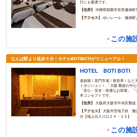
行にも最適です。
住所
沖縄県那覇市首里儀保町1‐
アクセス
ゆいレール 儀保駅
この施
なんば駅より徒歩５分！ホテルBOTIBOTIがリニューアル！
HOTEL BOTI BOTI
道頓堀！黒門市場！新世界！など
トポジション！ 「大阪 難波の中
「安心・安全・快適なお部屋」「
本コンセプトです。
住所
大阪府大阪市中央区難波
アクセス
大阪市営地下鉄 難
分【地上出入り口２４・２５】
この施