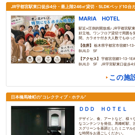
JR宇都宮駅東口徒歩4分・最上階246㎡貸切・5LDKベッド10台
MARIA HOTEL
駅近×圧倒的開放感♪ JR宇都宮駅
好立地。ワンフロア貸切で周囲を
間。カラオケ付き大人数でもゆっ
住所
栃木県宇都宮市宿郷1‐13‐1
BUILD 5F
アクセス
宇都宮宿郷1-13-1EA
BUILD 5F JR宇宮駅東口徒歩4
この施
日本橋馬喰町の“コレクティブ・ホテル”
ＤＤＤ ＨＯＴＥＬ
デザイン、食、アートなど、様々
なコンテンツを発信。馬喰町駅、
スグリーンを基調としたミニマル
な時間をお過ごしください。