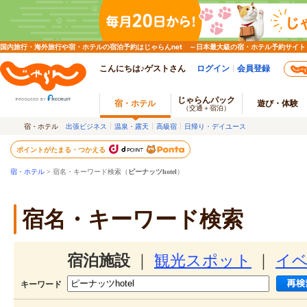
国内旅行・海外旅行や宿・ホテルの宿泊予約はじゃらんnet ～日本最大級の宿・ホテル予約サイト
こんにちは♪ゲストさん
ログイン
会員登録
じゃらんパック
宿・ホテル
遊び・体験
（交通＋宿泊）
宿・ホテル
出張ビジネス
温泉・露天
高級宿
日帰り・デイユース
ポイントがたまる・つかえる
宿・ホテル
> 宿名・キーワード検索（
ピーナッツhotel
）
宿名・キーワード検索
宿泊施設
｜
観光スポット
｜
イ
キーワード