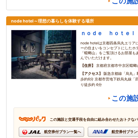
この施
node hotel～理想の暮らしを体験する場所
ｎｏｄｅ ｈｏｔｅｌ
node hotelは京都四条烏丸エ
ーの住まいをコンセプトにしたホ
「蟷螂山」をご覧頂けるお部屋も
んでいただけます。
住所
京都府京都市中京区蟷螂
アクセス
阪急京都線「烏丸」
歩約6分 京都市営地下鉄烏丸線「
り徒歩約 6分
この施
この施設と交通手段を自由に組み合わせたおトクな
航空券付プラン一覧へ
航空券付プラン