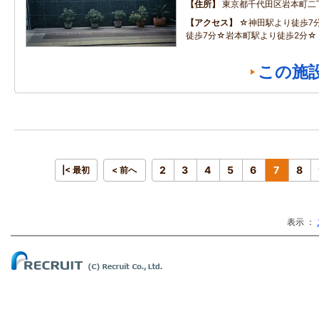
住所
東京都千代田区岩本町二
アクセス
☆神田駅より徒歩7
徒歩7分☆岩本町駅より徒歩2分☆
この施
2
3
4
5
6
7
8
|< 最初
< 前へ
表示 ：