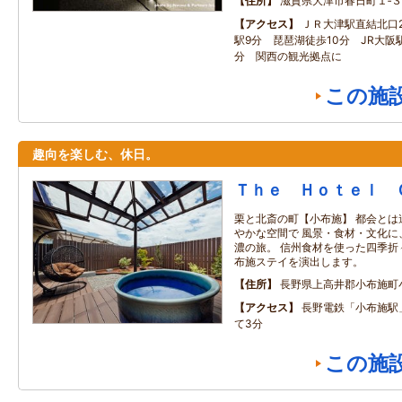
住所
滋賀県大津市春日町１‐
アクセス
ＪＲ大津駅直結北口
駅9分 琵琶湖徒歩10分 JR大阪
分 関西の観光拠点に
この施
趣向を楽しむ、休日。
Ｔｈｅ Ｈｏｔｅｌ 
栗と北斎の町【小布施】 都会とは
やかな空間で 風景・食材・文化に
濃の旅。 信州食材を使った四季折
布施ステイを演出します。
住所
長野県上高井郡小布施町
アクセス
長野電鉄「小布施駅
て3分
この施