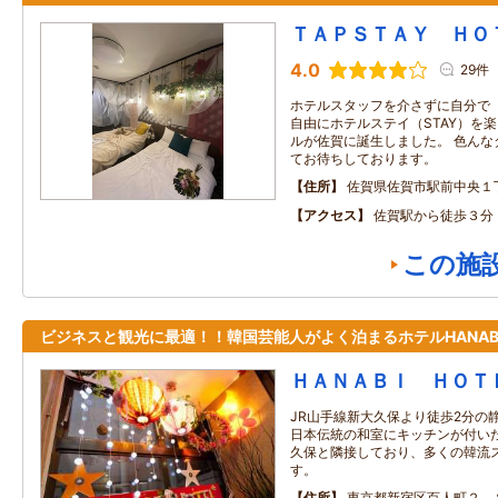
ＴＡＰＳＴＡＹ ＨＯ
4.0
29件
ホテルスタッフを介さずに自分で（
自由にホテルステイ（STAY）を
ルが佐賀に誕生しました。 色んな
てお待ちしております。
住所
佐賀県佐賀市駅前中央１
アクセス
佐賀駅から徒歩３分
この施
ビジネスと観光に最適！！韓国芸能人がよく泊まるホテルHANAB
ＨＡＮＡＢＩ ＨＯＴ
JR山手線新大久保より徒歩2分の
日本伝統の和室にキッチンが付いた
久保と隣接しており、多くの韓流
す。
住所
東京都新宿区百人町２－