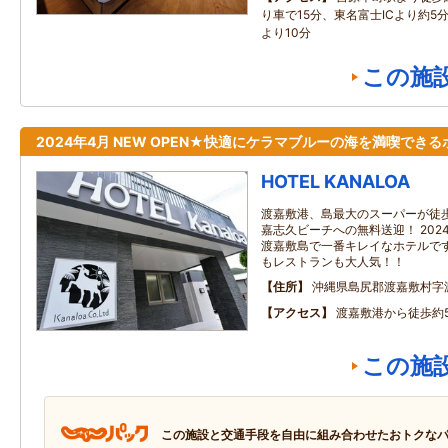
り車で15分、東名富士ICより約5
より10分
この施
2024年4月 NEW OPEN★快適にケラマブルーの海を満喫できる
HOTEL KANALOA
渡嘉敷港、島最大のスーパーが徒歩
嘉志久ビーチへの無料送迎！ 202
渡嘉敷島で一番キレイなホテルです
もレストランも大人気！！
住所
沖縄県島尻郡渡嘉敷村字
アクセス
渡嘉敷港から徒歩約
この施
この施設と交通手段を自由に組み合わせたおトクな