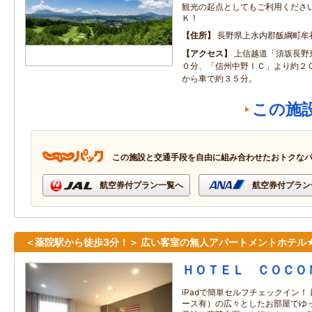
観光の起点としてもご利用くださ
Ｋ！
住所
長野県上水内郡飯綱町牟
アクセス
上信越道「須坂長野
０分、「信州中野ＩＣ」より約２
から車で約３５分。
この施
この施設と交通手段を自由に組み合わせたおトクな
航空券付プラン一覧へ
航空券付プラン
＜薬院駅から徒歩3分！＞ 広い客室の無人アパートメントホテル
ＨＯＴＥＬ ＣＯＣＯ
iPadで簡単セルフチェックイン！
ース有）の広々としたお部屋でゆ