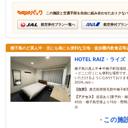
この施設と交通手段を自由に組み合わせたおトクな
航空券付プラン一覧へ
航空券付プラン
種子島のど真ん中・北にも南にも便利な立地・徒歩圏内飲食店等
HOTEL RAIZ・ライズ
種子島の真ん中★中種子町役場前
＞どこに行くにも便利な場所です
いただけるように心がけております
2024_raiz＞
住所
鹿児島県熊毛郡中種子町野
アクセス
送迎あり[要予約・確
45分・種子島空港より15分・野
分
この施