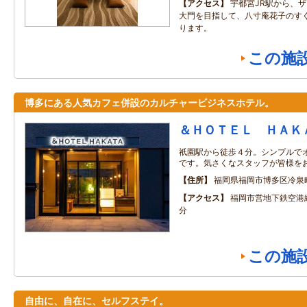
アクセス
宇都宮JR駅から、
大門を目指して、八寸庵花子のす
ります。
この施
博多にある人気カフェ併設のカルチャービジネスホテル。
＆ＨＯＴＥＬ ＨＡＫ
祇園駅から徒歩４分。シンプルで
です。気さくなスタッフが皆様を
住所
福岡県福岡市博多区冷泉
アクセス
福岡市営地下鉄空港
分
この施
自由に、自在に、セルフステイ。