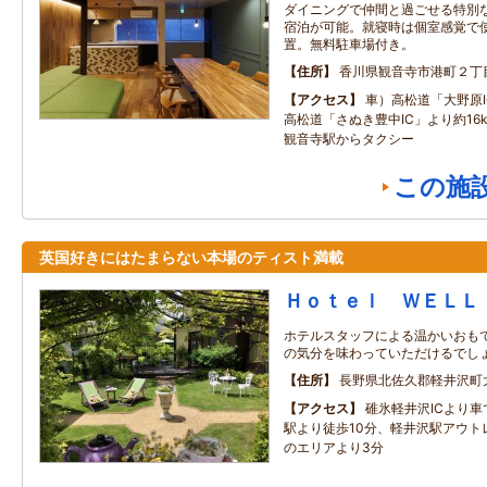
ダイニングで仲間と過ごせる特別な
宿泊が可能。就寝時は個室感覚で
置。無料駐車場付き。
住所
香川県観音寺市港町２丁
アクセス
車）高松道「大野原I
高松道「さぬき豊中IC」より約16
観音寺駅からタクシー
この施
英国好きにはたまらない本場のティスト満載
Ｈｏｔｅｌ ＷＥＬＬ
ホテルスタッフによる温かいおも
の気分を味わっていただけるでし
住所
長野県北佐久郡軽井沢町
アクセス
碓氷軽井沢ICより車
駅より徒歩10分、軽井沢駅アウト
のエリアより3分