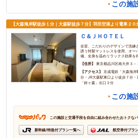
この施
【大森海岸駅徒歩１分｜大森駅徒歩７分】羽田空港より電車２０
Ｃ＆ＪＨＯＴＥＬ
全室、こだわりのデザインで洗練
誘う特製マットレスを使用、オー
備、全身を温めリラックス効果を
住所
東京都品川区南大井３－
アクセス
京成電鉄「大森海岸
分・JR大森駅東口より徒歩７分・
「鈴ヶ森」出口３分
この施
この施設と交通手段を自由に組み合わせたおトクな
新幹線/特急付プラン一覧へ
航空券付プラ