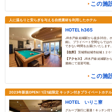
この施
人に温もりと安らぎを与える自然素材を利用したホテル
HOTEL h365
JR水戸線 結城駅から徒歩35分。
絡)。 プライベート空間ならでは
できない時間をお届けいたします
住所
茨城県結城市結城１２０
アクセス
JR水戸線 結城駅か
連絡にて送迎可能。
この施
2023年新規OPEN ! 1日1組限定 キッチン付きプライベートホテル
HOTEL いりこ寮
グループ旅行に最適！キッチン付