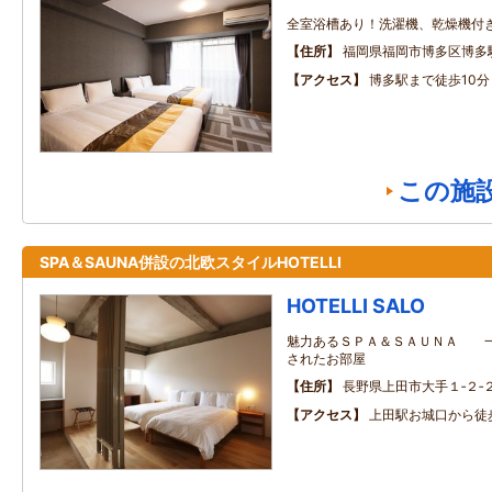
全室浴槽あり！洗濯機、乾燥機付
住所
福岡県福岡市博多区博多駅南
アクセス
博多駅まで徒歩10分
この施
SPA＆SAUNA併設の北欧スタイルHOTELLI
HOTELLI SALO
魅力あるＳＰＡ＆ＳＡＵＮＡ 一
されたお部屋
住所
長野県上田市大手１‐２‐
アクセス
上田駅お城口から徒