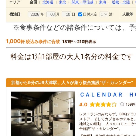
エリア
全国
｜
北海道
｜
東北
｜
関東・甲信越
｜
東海
｜
近畿・北陸
｜
年
月
日
日付未定
泊
宿泊日
人数等
※食事条件などの諸条件については、予
1,000
軒 絞込み条件に合致
181軒～210軒表示
料金は1泊1部屋の大人1名分の料金で
京都から9分のJR大津駅。人々が集う複合施設“ザ・カレンダー”
ＣＡＬＥＮＤＡＲ Ｈ
4.0
159件
レストランのみならず、BBQテラ
ストア、そしてカプセルホテルと、
地域との連動、 人々のコミュニケ
合施設“ザ・カレンダー”。