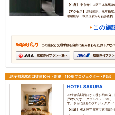
住所
東京都中央区日本橋馬喰
アクセス
馬喰町駅、浅草橋駅
喰横山駅、秋葉原駅から徒歩圏内
この施
この施設と交通手段を自由に組み合わせたおトクな
航空券付プラン一覧へ
航空券付プラン
JR宇都宮駅西口徒歩10分・新築・110型プロジェクター・P3台
HOTEL SAKURA
JR宇都宮駅西口から徒歩約10分
戸建てです。 ダブルベッド6台、
す。さらに話題のプロジェクター1
住所
栃木県宇都宮市東塙田1‐12