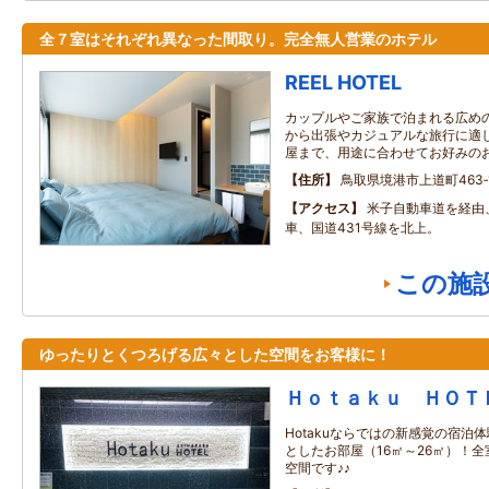
全７室はそれぞれ異なった間取り。完全無人営業のホテル
REEL HOTEL
カップルやご家族で泊まれる広め
から出張やカジュアルな旅行に適
屋まで、用途に合わせてお好みの
住所
鳥取県境港市上道町463‐
アクセス
米子自動車道を経由
車、国道431号線を北上。
この施
ゆったりとくつろげる広々とした空間をお客様に！
Ｈｏｔａｋｕ ＨＯＴ
Hotakuならではの新感覚の宿泊
としたお部屋（16㎡～26㎡）！
空間です♪♪