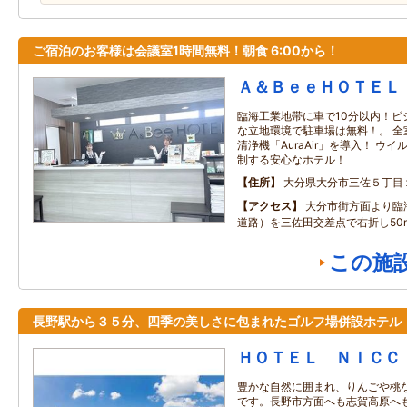
ご宿泊のお客様は会議室1時間無料！朝食 6:00から！
Ａ＆ＢｅｅＨＯＴＥＬ
臨海工業地帯に車で10分以内！ビ
な立地環境で駐車場は無料！。 全
清浄機「AuraAir」を導入！ ウ
制する安心なホテル！
住所
大分県大分市三佐５丁目
アクセス
大分市街方面より臨
道路）を三佐田交差点で右折し50
この施
長野駅から３５分、四季の美しさに包まれたゴルフ場併設ホテル
ＨＯＴＥＬ ＮＩＣＣ
豊かな自然に囲まれ、りんごや桃
です。長野市方面へも志賀高原へ