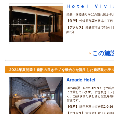
Ｈｏｔｅｌ Ｖｉｖｉ
那覇・国際通りそばの隠れ家ホテ
住所
沖縄県那覇市牧志２丁目
アクセス
那覇空港まで15分
約5分
この施
2024年夏開業！新旧の良きモノを融合させ誕生した新感覚ホテ
Arcade Hotel
2024年夏、New OPEN！ その名
に位置しています。 古き良きモノ
く。 洗練された新しさと歴史を感
自慢です。
住所
静岡県富士市吉原2‐9‐26
アクセス
吉原本町駅より徒歩