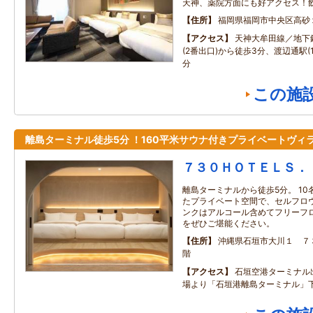
天神、薬院方面にも好アクセス！
住所
福岡県福岡市中央区高砂
アクセス
天神大牟田線／地下
(2番出口)から徒歩3分、渡辺通駅(
分
この施
離島ターミナル徒歩5分 ！160平米サウナ付きプライベートヴィ
７３０ＨＯＴＥＬＳ．
離島ターミナルから徒歩5分。 1
たプライベート空間で、セルフロウ
ンクはアルコール含めてフリーフ
をぜひご堪能ください。
住所
沖縄県石垣市大川１ ７
階
アクセス
石垣空港ターミナル
場より「石垣港離島ターミナル」下