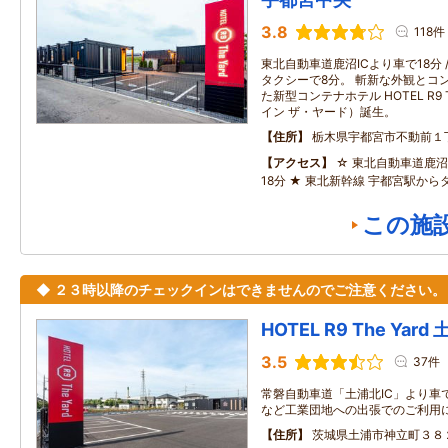
3.8
118件
東北自動車道鹿沼ICより車で18分 
タクシーで8分。 斬新な外観とコ
た新型コンテナホテル HOTEL R9 
イン ザ・ヤード）誕生。
住所
栃木県宇都宮市不動前１
アクセス
☆ 東北自動車道鹿
18分 ★ 東北新幹線 宇都宮駅から
この施
◆ ２３時以降のチェックインはできませんのでご注意ください。
HOTEL R9 The Yard
3.5
37件
常磐自動車道「土浦北IC」より車
など工業団地への出張でのご利用
住所
茨城県土浦市神立町３８