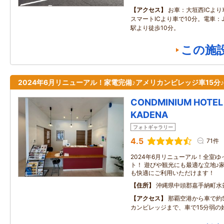
アクセス
お車：大垣西ICより
スマートICより車で10分。電車：
駅より徒歩10分。
この施
2024年6月リニューアル！家電完備♪アメリカンビレッジ車15分♪
CONDMINIUM HOTEL R
KADENA
フォトギャラリー
4.5
71件
2024年6月リニューアル！全室ゆ
ト！ 遊びや観光にも最適な立地♪
も快適にご利用いただけます！
住所
沖縄県中頭郡嘉手納町水
アクセス
那覇空港から車で約
カンビレッジまで、車で15分弱の