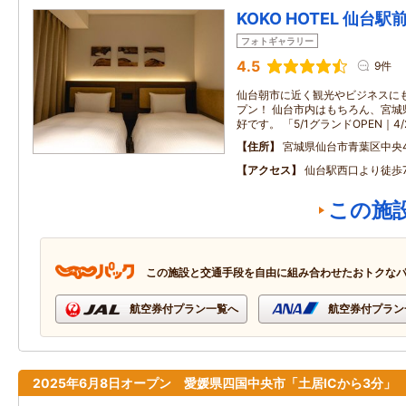
KOKO HOTEL 仙台駅前 
フォトギャラリー
4.5
9件
仙台朝市に近く観光やビジネスに
プン！ 仙台市内はもちろん、宮城
好です。 「5/1グランドOPEN｜4
住所
宮城県仙台市青葉区中央4
アクセス
仙台駅西口より徒歩
この施
この施設と交通手段を自由に組み合わせたおトクな
航空券付プラン一覧へ
航空券付プラン
2025年6月8日オープン 愛媛県四国中央市「土居ICから3分」