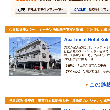
新幹線/特急付プラン一覧へ
航空券付プラン
久喜駅徒歩約9分。キッチン洗濯機等充実の設備。ご出張にも最
Apartment Hotel Kuki
充実の家具家電設備。キッチン付
は飲食店やスーパーも多く便利で
有。久喜駅より上野まで約49分で
お気軽にお問合せ下さい。
住所
埼玉県久喜市久喜中央４
アクセス
久喜駅西口より徒歩
この施
糸島 駅近 最安値 筑前前原駅徒歩３分 漆喰調のオシャレな施設