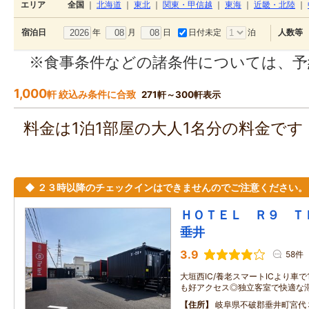
エリア
全国
｜
北海道
｜
東北
｜
関東・甲信越
｜
東海
｜
近畿・北陸
｜
年
月
日
日付未定
泊
宿泊日
人数等
※食事条件などの諸条件については、予
1,000
軒 絞込み条件に合致
271軒～300軒表示
料金は1泊1部屋の大人1名分の料金で
◆ ２３時以降のチェックインはできませんのでご注意ください。
ＨＯＴＥＬ Ｒ９ 
垂井
3.9
58件
大垣西IC/養老スマートICより車
も好アクセス◎独立客室で快適な滞
住所
岐阜県不破郡垂井町宮代