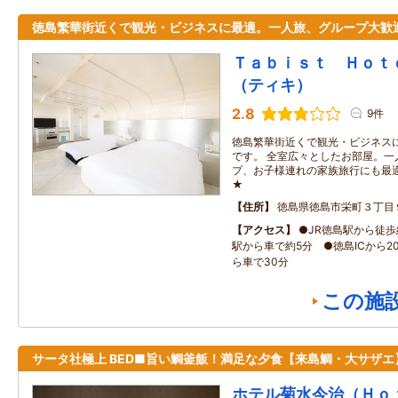
徳島繁華街近くで観光・ビジネスに最適。一人旅、グループ大歓
Ｔａｂｉｓｔ Ｈｏ
（ティキ）
2.8
9件
徳島繁華街近くで観光・ビジネス
です。 全室広々としたお部屋。一
プ、お子様連れの家族旅行にも最
★
住所
徳島県徳島市栄町３丁目
アクセス
●JR徳島駅から徒歩
駅から車で約5分 ●徳島ICから2
ら車で30分
この施
サータ社極上 BED■旨い鯛釜飯！満足な夕食【来島鯛・大サザエ
ホテル菊水今治（Ｈｏ