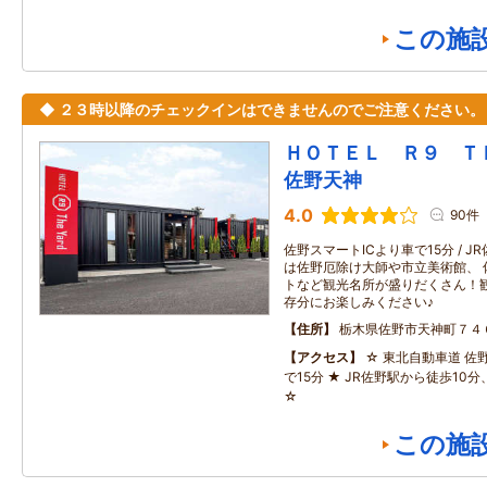
この施
◆ ２３時以降のチェックインはできませんのでご注意ください。
ＨＯＴＥＬ Ｒ９ 
佐野天神
4.0
90件
佐野スマートICより車で15分 / J
は佐野厄除け大師や市立美術館、 
トなど観光名所が盛りだくさん！
存分にお楽しみください♪
住所
栃木県佐野市天神町７４
アクセス
☆ 東北自動車道 佐
で15分 ★ JR佐野駅から徒歩10
☆
この施