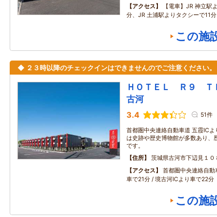
アクセス
【電車】JR 神立駅
分、JR 土浦駅よりタクシーで11
この施
◆ ２３時以降のチェックインはできませんのでご注意ください。
ＨＯＴＥＬ Ｒ９ 
古河
3.4
51件
首都圏中央連絡自動車道 五霞ICよ
は史跡や歴史博物館が多数あり、
です。
住所
茨城県古河市下辺見１０
アクセス
首都圏中央連絡自動
車で21分 / 境古河ICより車で22分
この施