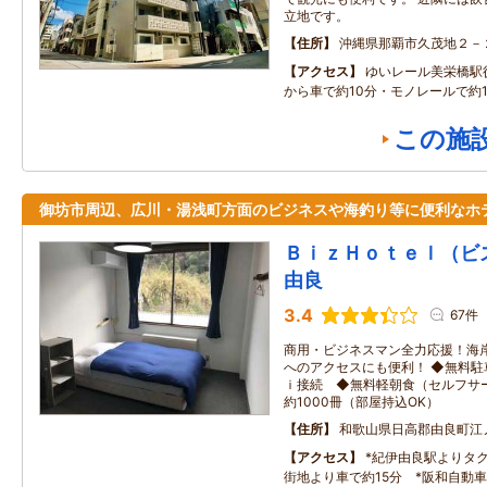
立地です。
住所
沖縄県那覇市久茂地２－
アクセス
ゆいレール美栄橋駅
から車で約10分・モノレールで約1
この施
御坊市周辺、広川・湯浅町方面のビジネスや海釣り等に便利なホ
ＢｉｚＨｏｔｅｌ（ビ
由良
3.4
67件
商用・ビジネスマン全力応援！海
へのアクセスにも便利！ ◆無料
ｉ接続 ◆無料軽朝食（セルフサ
約1000冊（部屋持込OK）
住所
和歌山県日高郡由良町江
アクセス
*紀伊由良駅よりタク
街地より車で約15分 *阪和自動