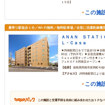
１５分】
この施
最寄り駅徒歩１分／Wi-Fi無料／無料駐車場／全室に洗濯乾燥機
ＡＮＡＮ ＳＴＡＴＩ
Ｌ・Ｃａｓａ
★阿南駅西口をでて徒歩1分★全館フ
60台（予約不可）★全室洗濯機
Ｃａｓａ全室キッチン付き★トレ
フェＫＯＦＳ阿南店オープン★
住所
徳島県阿南市富岡町今福
アクセス
JR阿南駅西口より徒
この施
この施設と交通手段を自由に組み合わせたおトクな