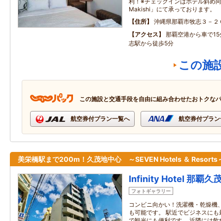
利！※チェックインはホテル斜め向かい
Makishi」にて承っております。
住所
沖縄県那覇市牧志３－２
アクセス
那覇空港から車で1
志駅から徒歩5分
この施
この施設と交通手段を自由に組み合わせたおトクな
航空券付プラン一覧へ
航空券付プラン
美栄橋駅まで200m！久茂地中心 ～SEVEN Hotels ＆ Resorts
Infinity Hotel 那覇久
フォトギャラリー
コンビニ向かい！洗濯機・乾燥機
も可能です。 駅近でビジネスにも
で観光にも便利です。 近隣には飲