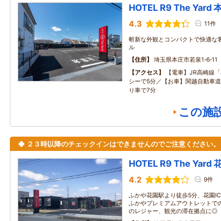
HOTEL R9 The Yar
4.3
11件
斬新な外観とコンパクトで快適な
ル
住所
埼玉県本庄市若泉1‐6‐11
アクセス
【電車】JR高崎線
シーで5分／【お車】関越自動車道
り車で7分
この施
◆ ２３時以降のチェックインはできませんのでご注意ください。
HOTEL R9 The Yar
4.2
9件
ふかや花園駅より徒歩5分、花園I
ふかやプレミアムアウトレットで
のレジャー、観光の滞在拠点に◎