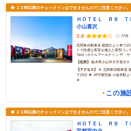
◆ ２３時以降のチェックインはできませんのでご注意ください。
ＨＯＴＥＬ Ｒ９ 
小山喜沢
3.8
77件
北関東自動車道 都賀ICより車で2
トで快適な客室を備えた新型コンテナホ
Yard（ホテルアールナイン ザ・
住所
栃木県小山市大字喜沢６
アクセス
☆ 北関東自動車道 
で25分 ★ JR宇都宮線 小金井駅
☆
この施
◆ ２３時以降のチェックインはできませんのでご注意ください。
ＨＯＴＥＬ Ｒ９ 
宇都宮中央