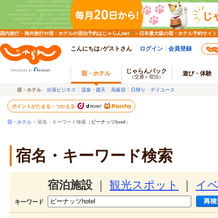
国内旅行・海外旅行や宿・ホテルの宿泊予約はじゃらんnet ～日本最大級の宿・ホテル予約サイト
こんにちは♪ゲストさん
ログイン
会員登録
じゃらんパック
宿・ホテル
遊び・体験
（交通＋宿泊）
宿・ホテル
出張ビジネス
温泉・露天
高級宿
日帰り・デイユース
ポイントがたまる・つかえる
宿・ホテル
> 宿名・キーワード検索（
ピーナッツhotel
）
宿名・キーワード検索
宿泊施設
｜
観光スポット
｜
イ
キーワード