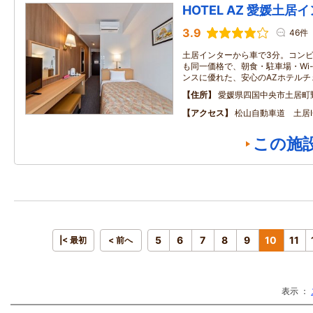
HOTEL AZ 愛媛土居
3.9
46件
土居インターから車で3分。コンビニ
も同一価格で、朝食・駐車場・Wi-
ンスに優れた、安心のAZホテルチ
住所
愛媛県四国中央市土居町
アクセス
松山自動車道 土居I
この施
5
6
7
8
9
10
11
|< 最初
< 前へ
表示 ：