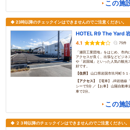
この施
◆ 23時以降のチェックインはできませんのでご注意ください。
HOTEL R9 The Ya
4.1
75件
「瀬田工業団地」をはじめ、市内
アクセスが良く、出張などビジネス
や「岩国城」といった人気の観光
好です。
住所
山口県岩国市玖珂町５１
アクセス
【電車】 JR岩徳線
シーで5分 ／【お車】 山陽自動車
車で2分。
この施
◆ ２３時以降のチェックインはできませんのでご注意ください。