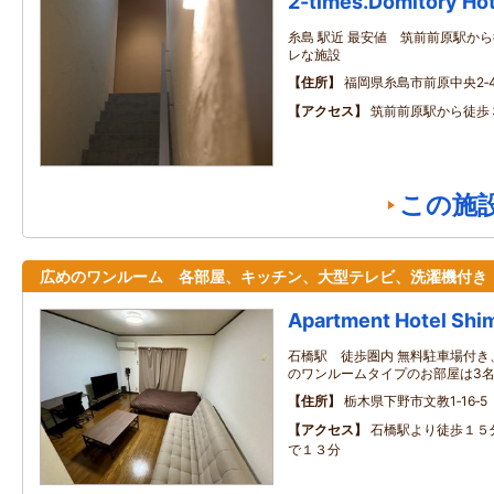
2-times.Domitory Hot
糸島 駅近 最安値 筑前前原駅か
レな施設
住所
福岡県糸島市前原中央2‐4
アクセス
筑前前原駅から徒歩
この施
広めのワンルーム 各部屋、キッチン、大型テレビ、洗濯機付き
Apartment Hotel Shi
石橋駅 徒歩圏内 無料駐車場付き
のワンルームタイプのお部屋は3
住所
栃木県下野市文教1‐16‐5
アクセス
石橋駅より徒歩１５
で１３分