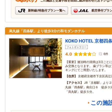
この施設と交通手段を自由に組み合わせたおトクな
新幹線/特急付プラン一覧へ
航空券付プラ
烏丸線「四条駅」より徒歩3分の和モダンホテル
KOKO HOTEL 京都四
フォトギャラリー
4.0
6件
【重要】連泊時の清掃は3日ごと
み交換となります。 歯ブラシ等は
キングにてご用意いたします。
住所
京都府京都市下京区高辻
アクセス
JR「京都駅」より
丸線「四条駅」南出口６ 徒歩３
「烏丸駅」徒歩５分。
この施