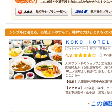
この施設と交通手段を自由に組み合わせたおトクな
航空券付プラン一覧へ
航空券付プラン
シンプルに泊まる。心地よくやすらぐ。神戸でのひとときをKOK
ＫＯＫＯ ＨＯＴＥＬ
フォトギャラリー
宿ブログ新着あり
4.3
150件
人気ブランドのショップが立ち並ぶ
国情緒あふれる旧居留地の一角に新
JR三ノ宮駅より徒歩7分 賑わい
ここから―
住所
兵庫県神戸市中央区浪花
アクセス
JR,阪急、阪神、ポ
営地下鉄西神・山手線「三宮」駅
この施