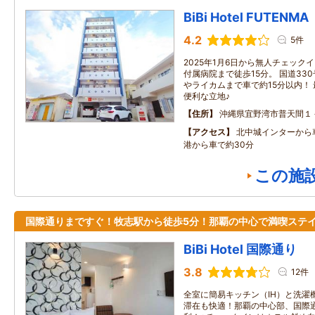
BiBi Hotel FUTENMA
4.2
5件
2025年1月6日から無人チェック
付属病院まで徒歩15分。 国道33
やライカムまで車で約15分以内！
便利な立地♪
住所
沖縄県宜野湾市普天間１
アクセス
北中城インターから
港から車で約30分
この施
国際通りまですぐ！牧志駅から徒歩5分！那覇の中心で満喫ステ
BiBi Hotel 国際通り
3.8
12件
全室に簡易キッチン（IH）と洗濯
滞在も快適！那覇の中心部、国際