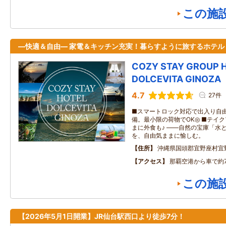
この施
―快適＆自由― 家電＆キッチン充実！暮らすように旅するホテル
COZY STAY GROUP 
DOLCEVITA GINOZA
4.7
27件
■スマートロック対応で出入り自由
備。最小限の荷物でOK◎ ■テイ
まに外食も♪ ――自然の宝庫「水
を、自由気ままに愉しむ。
住所
沖縄県国頭郡宜野座村宜
アクセス
那覇空港から車で約
この施
【2026年5月1日開業】JR仙台駅西口より徒歩7分！