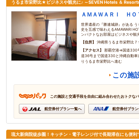
うるま市栄野比★ビジネスや観光に♪ ～SEVEN Hotels ＆ Resort
ＡＭＡＷＡＲＩ ＨＯ
世界遺産の『勝連城跡』がある う
史を五感で味わえるAMAWARI H
ンパクトなお部屋はビジネスや観
住所
沖縄県うるま市栄野比７
アクセス
那覇空港⇒国道33
道36号まで国道330と沖縄自動車
りうるま市栄野比へ進む
この施
この施設と交通手段を自由に組み合わせたおトクな
航空券付プラン一覧へ
航空券付プラン
琉大新病院徒歩圏！キッチン・電子レンジ付で長期滞在にも便利