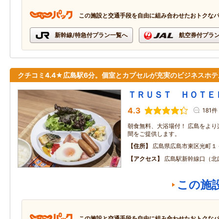
この施設と交通手段を自由に組み合わせたおトクな
新幹線/特急付プラン一覧へ
航空券付プラ
クチコミ4.4★広島駅6分。個室とカプセルが充実のビジネスホテ
ＴＲＵＳＴ ＨＯＴＥ
4.3
181件
朝食無料、大浴場付！ 広島をより
間をご提供します。
住所
広島県広島市東区光町１
アクセス
広島駅新幹線口（北
この施
この施設と交通手段を自由に組み合わせたおトクな