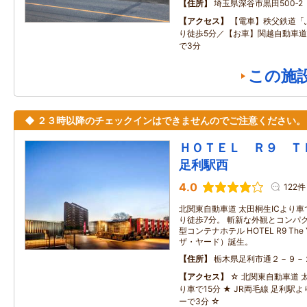
住所
埼玉県深谷市黒田500‐2
アクセス
【電車】秩父鉄道「
り徒歩5分／【お車】関越自動車道
で3分
この施
◆ ２３時以降のチェックインはできませんのでご注意ください。
ＨＯＴＥＬ Ｒ９ 
足利駅西
4.0
122件
北関東自動車道 太田桐生ICより車で1
り徒歩7分。 斬新な外観とコンパ
型コンテナホテル HOTEL R9 Th
ザ・ヤード）誕生。
住所
栃木県足利市通２－９－
アクセス
☆ 北関東自動車道 
り車で15分 ★ JR両毛線 足利駅よ
ーで3分 ☆