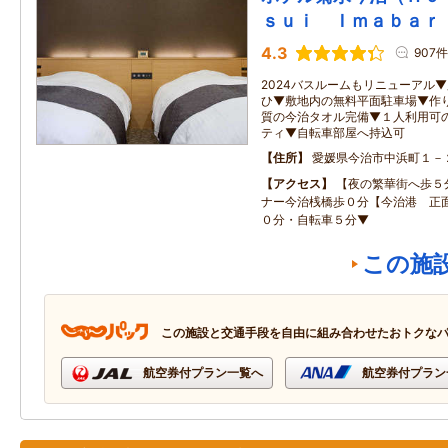
ｓｕｉ Ｉｍａｂａｒ
4.3
907件
2024バスルームもリニューアル
ひ▼敷地内の無料平面駐車場▼作
質の今治タオル完備▼１人利用可
ティ▼自転車部屋へ持込可
住所
愛媛県今治市中浜町１－
アクセス
【夜の繁華街へ歩５
ナー今治桟橋歩０分【今治港 正
０分・自転車５分▼
この施
この施設と交通手段を自由に組み合わせたおトクな
航空券付プラン一覧へ
航空券付プラン